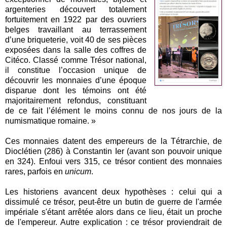
argenteries découvert totalement
fortuitement en 1922 par des ouvriers
belges travaillant au terrassement
d’une briqueterie, voit 40 de ses pièces
exposées dans la salle des coffres de
Citéco. Classé comme Trésor national,
il constitue l’occasion unique de
découvrir les monnaies d’une époque
disparue dont les témoins ont été
majoritairement refondus, constituant
de ce fait l’élément le moins connu de nos jours de la
numismatique romaine. »
Ces monnaies datent des empereurs de la Tétrarchie, de
Dioclétien (286) à Constantin Ier (avant son pouvoir unique
en 324). Enfoui vers 315, ce trésor contient des monnaies
rares, parfois en
unicum
.
Les historiens avancent deux hypothèses : celui qui a
dissimulé ce trésor, peut-être un butin de guerre de l'armée
impériale s'étant arrêtée alors dans ce lieu, était un proche
de l'empereur. Autre explication : ce trésor proviendrait de