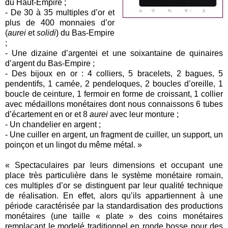
du Haut-Empire ;
- De 30 à 35 multiples d’or et
plus de 400 monnaies d’or
(
aurei
et
solidi
) du Bas-Empire
;
- Une dizaine d’argentei et une soixantaine de quinaires
d’argent du Bas-Empire ;
- Des bijoux en or : 4 colliers, 5 bracelets, 2 bagues, 5
pendentifs, 1 camée, 2 pendeloques, 2 boucles d’oreille, 1
boucle de ceinture, 1 fermoir en forme de croissant, 1 collier
avec médaillons monétaires dont nous connaissons 6 tubes
d’écartement en or et 8
aurei
avec leur monture ;
- Un chandelier en argent ;
- Une cuiller en argent, un fragment de cuiller, un support, un
poinçon et un lingot du même métal. »
« Spectaculaires par leurs dimensions et occupant une
place très particulière dans le système monétaire romain,
ces multiples d’or se distinguent par leur qualité technique
de réalisation. En effet, alors qu’ils appartiennent à une
période caractérisée par la standardisation des productions
monétaires (une taille « plate » des coins monétaires
remplaçant le modelé traditionnel en ronde bosse pour des