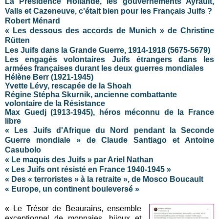
La Présidence Hollande, les gouvernements Ayrault,
Valls et Cazeneuve, c'était bien pour les Français Juifs ?
Robert Ménard
« Les dessous des accords de Munich » de Christine
Rütten
Les Juifs dans la Grande Guerre, 1914-1918 (5675-5679)
Les engagés volontaires Juifs étrangers dans les
armées françaises durant les deux guerres mondiales
Hélène Berr (1921-1945)
Yvette Lévy, rescapée de la Shoah
Régine Stépha Skurnik, ancienne combattante
volontaire de la Résistance
Max Guedj (1913-1945), héros méconnu de la France
libre
« Les Juifs d'Afrique du Nord pendant la Seconde
Guerre mondiale » de Claude Santiago et Antoine
Casubolo
« Le maquis des Juifs » par Ariel Nathan
« Les Juifs ont résisté en France 1940-1945 »
« Des « terroristes » à la retraite », de Mosco Boucault
« Europe, un continent bouleversé »
« Le Trésor de Beaurains, ensemble
exceptionnel de monnaies, bijoux et