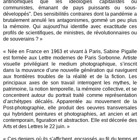
antinomiques que les idéologies capitalistes ou
communistes, émanant de pays puissants ou sous-
développés”. Des sensibilités contraires dont la pandémie a
brutalement annulé les antagonismes, gommé un peu plus
la mémoire. Qui aujourd’hui identifie avec exactitude ces
profils de scientifiques, de ministres, de révolutionnaires ou
de souverains ? »
« Née en France en 1963 et vivant à Paris, Sabine Pigalle
est formée aux Lettre modernes de Paris Sorbonne. Artiste
visuelle privilégiant le medium photographique, s’inscrit
dans la mouvance d’une nouvelle génération qui naviguent
aux frontières troubles de la réalité et de la fiction. Les
principaux axes de son travail interrogent les mythes, le
patrimoine, la notion temporelle, la mémoire collective, et se
concentrent autour du portrait traité comme représentation
d’archétypes décalés. Apparentée au mouvement de la
Post-photographie, elle produit des oeuvres transversales
qui hybrident peintures et photographies, art ancien et art
contemporain, figuration et abstraction. Elle est décorée des
Arts et des Lettres le 22 juin. »
« Ces deniers où ils s’affichent, encrassés au fil du temps et