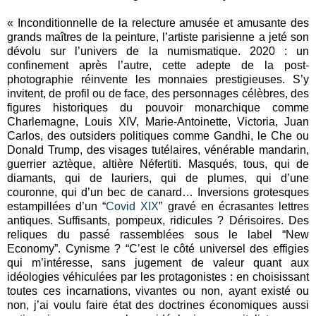
« Inconditionnelle de la relecture amusée et amusante des
grands maîtres de la peinture, l’artiste parisienne a jeté son
dévolu sur l’univers de la numismatique. 2020 : un
confinement après l’autre, cette adepte de la post-
photographie réinvente les monnaies prestigieuses. S’y
invitent, de profil ou de face, des personnages célèbres, des
figures historiques du pouvoir monarchique comme
Charlemagne, Louis XIV, Marie-Antoinette, Victoria, Juan
Carlos, des outsiders politiques comme Gandhi, le Che ou
Donald Trump, des visages tutélaires, vénérable mandarin,
guerrier aztèque, altière Néfertiti. Masqués, tous, qui de
diamants, qui de lauriers, qui de plumes, qui d’une
couronne, qui d’un bec de canard… Inversions grotesques
estampillées d’un “
Covid XIX
” gravé en écrasantes lettres
antiques. Suffisants, pompeux, ridicules ? Dérisoires. Des
reliques du passé rassemblées sous le label “New
Economy”. Cynisme ? “C’est le côté universel des effigies
qui m’intéresse, sans jugement de valeur quant aux
idéologies véhiculées par les protagonistes : en choisissant
toutes ces incarnations, vivantes ou non, ayant existé ou
non, j’ai voulu faire état des doctrines économiques aussi