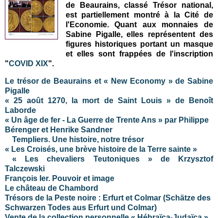
de Beaurains, classé Trésor national,
est partiellement montré à la Cité de
l'Economie. Quant aux monnaies de
Sabine Pigalle, elles représentent des
figures historiques portant un masque
et elles sont frappées de l'inscription
"
COVID XIX
".
Le trésor de Beaurains et « New Economy » de Sabine
Pigalle
« 25 août 1270, la mort de Saint Louis » de Benoît
Laborde
« Un âge de fer - La Guerre de Trente Ans » par Philippe
Bérenger et Henrike Sandner
Templiers. Une histoire, notre trésor
« Les Croisés, une brève histoire de la Terre sainte »
« Les chevaliers Teutoniques » de Krzysztof
Talczewski
François Ier. Pouvoir et image
Le château de Chambord
Trésors de la Peste noire : Erfurt et Colmar (Schätze des
Schwarzen Todes aus Erfurt und Colmar)
Vente de la collection personnelle « Hébraïca-Judaïca »