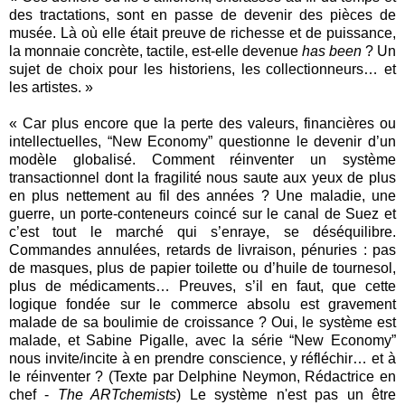
des tractations, sont en passe de devenir des pièces de
musée. Là où elle était preuve de richesse et de puissance,
la monnaie concrète, tactile, est-elle devenue
has been
? Un
sujet de choix pour les historiens, les collectionneurs… et
les artistes. »
« Car plus encore que la perte des valeurs, financières ou
intellectuelles, “New Economy” questionne le devenir d’un
modèle globalisé. Comment réinventer un système
transactionnel dont la fragilité nous saute aux yeux de plus
en plus nettement au fil des années ? Une maladie, une
guerre, un porte-conteneurs coincé sur le canal de Suez et
c’est tout le marché qui s’enraye, se déséquilibre.
Commandes annulées, retards de livraison, pénuries : pas
de masques, plus de papier toilette ou d’huile de tournesol,
plus de médicaments… Preuves, s’il en faut, que cette
logique fondée sur le commerce absolu est gravement
malade de sa boulimie de croissance ? Oui, le système est
malade, et Sabine Pigalle, avec la série “New Economy”
nous invite/incite à en prendre conscience, y réfléchir… et à
le réinventer ? (Texte par Delphine Neymon, Rédactrice en
chef -
The ARTchemists
) Le système n'est pas un être