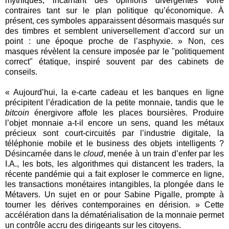
mythiques, incarnant des opinions divergentes voire
contraires tant sur le plan politique qu’économique. À
présent, ces symboles apparaissent désormais masqués sur
des timbres et semblent universellement d’accord sur un
point : une époque proche de l’asphyxie. » Non, ces
masques révèlent la censure imposée par le "politiquement
correct" étatique, inspiré souvent par des cabinets de
conseils.
« Aujourd’hui, la e-carte cadeau et les banques en ligne
précipitent l’éradication de la petite monnaie, tandis que le
bitcoin
énergivore affole les places boursières. Produire
l’objet monnaie a-t-il encore un sens, quand les métaux
précieux sont court-circuités par l’industrie digitale, la
téléphonie mobile et le business des objets intelligents ?
Désincarnée dans le
cloud
, menée à un train d’enfer par les
I.A., les bots, les algorithmes qui distancent les traders, la
récente pandémie qui a fait exploser le commerce en ligne,
les transactions monétaires intangibles, la plongée dans le
Métavers. Un sujet en or pour Sabine Pigalle, prompte à
tourner les dérives contemporaines en dérision. » Cette
accélération dans la dématérialisation de la monnaie permet
un contrôle accru des dirigeants sur les citoyens.