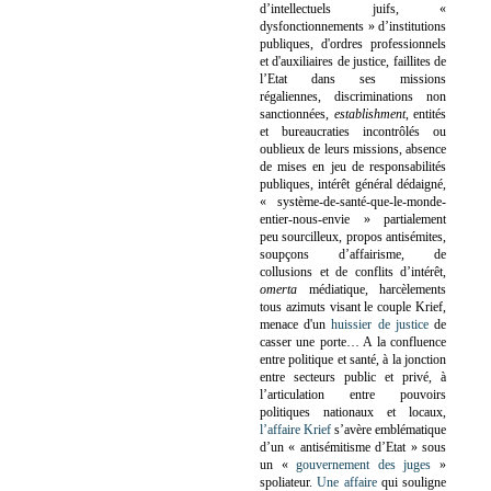
d’intellectuels juifs, «
dysfonctionnements » d’institutions
publiques, d'ordres professionnels
et d'auxiliaires de justice, faillites de
l’Etat dans ses missions
régaliennes, discriminations non
sanctionnées,
establishment
, entités
et bureaucraties incontrôlés ou
oublieux de leurs missions, absence
de mises en jeu de responsabilités
publiques, intérêt général dédaigné,
« système-de-santé-que-le-monde-
entier-nous-envie » partialement
peu sourcilleux, propos antisémites,
soupçons d’affairisme, de
collusions et de conflits d’intérêt,
omerta
médiatique, harcèlements
tous azimuts visant le couple Krief,
menace d'un
huissier de justice
de
casser une porte…
A la confluence
entre politique et santé, à la jonction
entre secteurs public et privé, à
l’articulation entre pouvoirs
politiques nationaux et locaux,
l’affaire Krief
s’avère emblématique
d’un « antisémitisme d’Etat » sous
un «
gouvernement des juges
»
spoliateur.
Une affaire
qui souligne