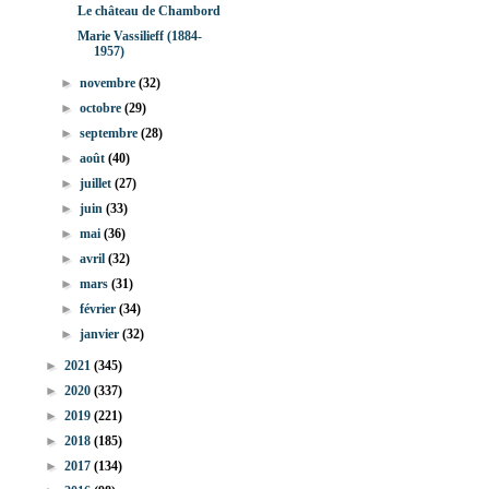
Le château de Chambord
Marie Vassilieff (1884-
1957)
►
novembre
(32)
►
octobre
(29)
►
septembre
(28)
►
août
(40)
►
juillet
(27)
►
juin
(33)
►
mai
(36)
►
avril
(32)
►
mars
(31)
►
février
(34)
►
janvier
(32)
►
2021
(345)
►
2020
(337)
►
2019
(221)
►
2018
(185)
►
2017
(134)