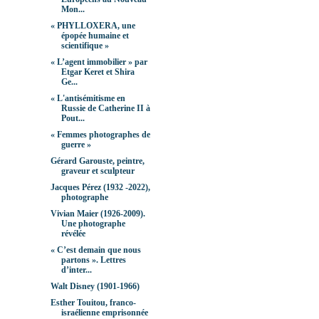
Mon...
« PHYLLOXERA, une
épopée humaine et
scientifique »
« L’agent immobilier » par
Etgar Keret et Shira
Ge...
« L'antisémitisme en
Russie de Catherine II à
Pout...
« Femmes photographes de
guerre »
Gérard Garouste, peintre,
graveur et sculpteur
Jacques Pérez (1932 -2022),
photographe
Vivian Maier (1926-2009).
Une photographe
révélée
« C’est demain que nous
partons ». Lettres
d’inter...
Walt Disney (1901-1966)
Esther Touitou, franco-
israélienne emprisonnée