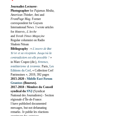
Journalist-Lecturer-
Photographer
for
Pajamas Media,
American Thinker, Ami
and
FrontPage Mag
. Former
correspondent for Guysen
International News. I wrote articles
Haaretz
L'Arche
for
,
Torah Times Magazine
and
Regular columnist on Radio
Shalom Nitsan
L’œuvre de Bat
Bibliography
:
«
Ye’or et sa réception. Jusqu’où la
contradiction est-elle possible ?
»
Femmes,
in Marc Crapez (dir.),
totalitarisme & tyrannie
. Paris,
Les
Editions du Cerf
, « Collection Cerf
Patrimoines », 2019, 392 pages
Middle East Forum
2015-2020 :
Grantees
(Bourses).
2017-2018 : Membre du Conseil
SNJ
syndical du
(Syndicat
National des Journalistes) - Section
régionale d’Île-de-France.
I have published documented
messages, but not defamating
remarks. Je publie les réactions