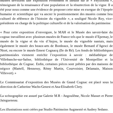
musées dévoilent une exposition événement et inédite sur le « Phylloxéra »,
témoignant de la renaissance d’une population et la résurrection de la vigne. Il a
été pour nous comme une évidence de proposer cette mise en exergue de l’épopée
humaine et scientifique qui va ancrer le positionnement des musées comme lieu
culturel de référence de l’histoire du vignoble », a souligné Nicole Roy, vice-
présidente en charge de la politique culturelle et de la valorisation du patrimoine.
« Pour cette exposition d’envergure, le MAH et le Musée des savoir-faire du
cognac travaillent avec plusieurs musées de France tels que le musée d’Epernay, le
musée de la vigne et du vin d’Anjou, le musée du vignoble nantais, mais
également le musée des beaux-arts de Bordeaux, le musée Bernard d’Agesci de
Niort, ou encore le musée Ernest Cognacq (île de Ré). Les fonds de bibliothèques
patrimoniales viennent enrichir l’exposition à savoir : médiathèque de
Villefranche-sur-Saône, bibliothèque de l’Université de Montpellier et la
bibliothèque de Cognac. Enfin, certaines pièces sont prêtées par des maisons de
négoce (Martell, Hennessy, Rémy Martin, Courvoisier, Delamain, Maison
Villevert). »
Le Commissariat d’exposition des Musées de Grand Cognac est placé sous la
direction de Catherine Wachs-Genest et Ana-Elisabeth Clery.
La scénographie est assuré par Galerie M.R - Angoulême, Nicole Masset et Pierre
Jaingueneau.
Les illustrations sont créées par Studio Patrimoine Augmenté et Audrey Sedano.