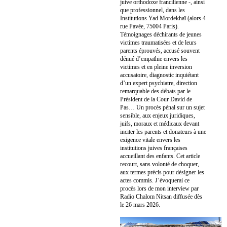
juive orthodoxe francilienne -, ainsi
que professionnel, dans les
Institutions Yad Mordekhaï (alors 4
rue Pavée, 75004 Paris).
Témoignages déchirants de jeunes
victimes traumatisées et de leurs
parents éprouvés, accusé souvent
dénué d’empathie envers les
victimes et en pleine inversion
accusatoire, diagnostic inquiétant
d’un expert psychiatre, direction
remarquable des débats par le
Président de la Cour David de
Pas… Un procès pénal sur un sujet
sensible, aux enjeux juridiques,
juifs, moraux et médicaux devant
inciter les parents et donateurs à une
exigence vitale envers les
institutions juives françaises
accueillant des enfants. Cet article
recourt, sans volonté de choquer,
aux termes précis pour désigner les
actes commis. J’évoquerai ce
procès lors de mon interview par
Radio Chalom Nitsan diffusée dès
le 26 mars 2026.