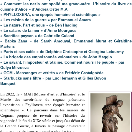
« Comment les nazis ont spolié ma grand-mère. L’histoire du livre de
cuisine d’Alice » d’Andrea Oster M.A.
« PHYLLOXERA, une épopée humaine et scientifique »
« Les raisins de la guerre » par Emmanuel Amara
« La nature, l’art et nous » de Ben Harding
« Le salaire de la mer » d’Anne Mourgues
« Sacrifice paysan » de Gabrielle Culand
« Babka Zana » de Sarah Amouyal, Emmanuel Murat et Géraldine
Martens
« Paris et ses cafés » de Delphine Christophe et Georgina Letourmy
« La brigade des empoisonnés volontaires » de John Maggio
« Le savant, l'imposteur et Staline. Comment nourrir le peuple » par
Gulya Mirzoeva
« OGM - Mensonges et vérités » de Frédéric Castaignède
« Starbucks sans filtre » par Luc Hermann et Gilles Bovon
Banquet
En 2022, le « MAH (Musée d’art et d’histoire) et le
Musée des savoir-faire du cognac présentent
l’exposition « Phylloxera, une épopée humaine et
scientifique ». Ce parcours dans les musées de
Cognac, propose de revenir sur l’histoire du
vignoble à la fin du XIXe siècle et jusqu’au début de
la Grande Guerre, à travers le passage dévastateur
d’un redoutable insecte nommé « phylloxéra ».