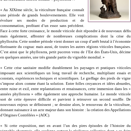
« Au XIXème siècle, la viticulture française connaît
une période de grands bouleversements. Elle voit
évoluer ses modes de production et de
consommation, profitant d’un essor sans précédent.
Face à cette forte croissance, le monde viticole doit répondre à de nouveaux défis
mais également, affronter de nombreuses complications dont la crise du
phylloxéra. Cette sombre période vient donner un coup d’arrêt brutal à l’économie
florissante du cognac mais aussi, de toutes les autres régions viticoles françaises.
C’est ainsi que le phylloxera, petit puceron venu de l’Est des États-Unis, décime
en quelques années, une très grande partie du vignoble mondial. »
« Cette crise sanitaire modifie durablement les paysages et pratiques viticoles
imposant aux scientifiques un long travail de recherche, multipliant essais et
constats, expériences techniques et scientifiques. Le greffage des pieds de vigne
s’impose alors comme étant la solution. Entre folles croyances et idées absurdes,
entre ruine et exil, entre replantations et renaissances, cette immersion dans les «
années phylloxera » offre également une approche humaine. Le monde viticole
sort de cette épreuve difficile et parvient à retrouver un second souffle. De
nouveaux enjeux se définissent ; se dessine alors, le renouveau de la viticulture,
donnant naissance à un acte majeur dans son histoire : la création des Appellations
d’Origines Contrôlées » (AOC).
« Si cette exposition, met en avant l’un des pires épisodes de l’histoire du
vignoble charentais, elle souligne surtout la résilience collective dont a su faire