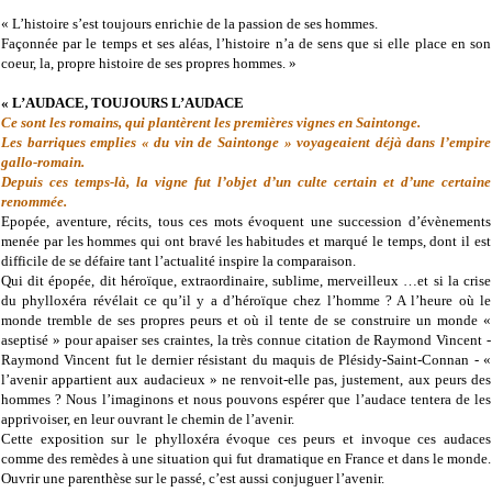
« L’histoire s’est toujours enrichie de la passion de ses hommes.
Façonnée par le temps et ses aléas, l’histoire n’a de sens que si elle place en son
coeur, la, propre histoire de ses propres hommes. »
« L’AUDACE, TOUJOURS L’AUDACE
Ce sont les romains, qui plantèrent les premières vignes en Saintonge.
Les barriques emplies « du vin de Saintonge » voyageaient déjà dans l’empire
gallo-romain.
Depuis ces temps-là, la vigne fut l’objet d’un culte certain et d’une certaine
renommée.
Epopée, aventure, récits, tous ces mots évoquent une succession d’évènements
menée par les hommes qui ont bravé les habitudes et marqué le temps, dont il est
difficile de se défaire tant l’actualité inspire la comparaison.
Qui dit épopée, dit héroïque, extraordinaire, sublime, merveilleux …et si la crise
du phylloxéra révélait ce qu’il y a d’héroïque chez l’homme ? A l’heure où le
monde tremble de ses propres peurs et où il tente de se construire un monde «
aseptisé » pour apaiser ses craintes, la très connue citation de Raymond Vincent -
Raymond Vincent fut le dernier résistant du maquis de Plésidy-Saint-Connan - «
l’avenir appartient aux audacieux » ne renvoit-elle pas, justement, aux peurs des
hommes ? Nous l’imaginons et nous pouvons espérer que l’audace tentera de les
apprivoiser, en leur ouvrant le chemin de l’avenir.
Cette exposition sur le phylloxéra évoque ces peurs et invoque ces audaces
comme des remèdes à une situation qui fut dramatique en France et dans le monde.
Ouvrir une parenthèse sur le passé, c’est aussi conjuguer l’avenir.