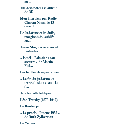
au ...
Jul, dessinateur et auteur
de BD
Mon interview par Radio
Chalom Nitsan le 13
décemb...
Le Judaïsme et les Juifs,
marginalisés, oubliés
ou...
Joann Sfar, dessinateur et
réalisateur
« Israël – Palestine : eau
secours » de Martin
Mid...
Les feuilles de vigne farcies
« La fin du judaïsme en
terres d’islam » sous la
d...
Jéricho, ville biblique
Léon Trotsky (1879-1940)
Le Birobidjan
« Le procès - Prague 1952 »
de Ruth Zylberman
Le Yémen