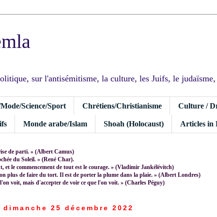
emla
tique, sur l'antisémitisme, la culture, les Juifs, le judaïsme, I
/Mode/Science/Sport
Chrétiens/Christianisme
Culture / D
fs
Monde arabe/Islam
Shoah (Holocaust)
Articles in
rise de parti. » (Albert Camus)
rochée du Soleil. » (René Char).
 et le commencement de tout est le courage. » (Vladimir Jankélévitch)
non plus de faire du tort. Il est de porter la plume dans la plaie. » (Albert Londres)
 l'on voit, mais d'accepter de voir ce que l'on voit. » (Charles Péguy)
dimanche 25 décembre 2022