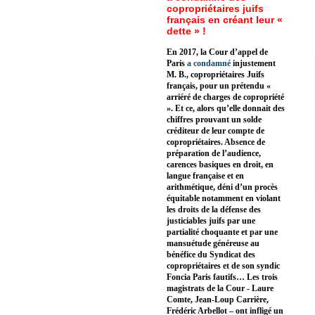
copropriétaires juifs
français en créant leur «
dette » !
En 2017, la Cour d’appel de
Paris
a condamné
injustement
M. B., copropriétaires Juifs
français, pour un prétendu «
arriéré de charges de copropriété
». Et ce, alors qu’elle donnait des
chiffres prouvant un solde
créditeur de leur compte de
copropriétaires. Absence de
préparation de l’audience,
carences basiques en droit, en
langue française et en
arithmétique, déni d’un procès
équitable notamment en violant
les droits de la défense des
justiciables juifs par une
partialité choquante et par une
mansuétude généreuse au
bénéfice du Syndicat des
copropriétaires et de son syndic
Foncia Paris fautifs… Les trois
magistrats de la Cour - Laure
Comte, Jean-Loup Carrière,
Frédéric Arbellot – ont infligé un