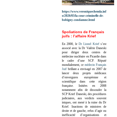
https://www.veroniquechemla.inf
o/2026/03/la-cour-criminelle-de-
bobigny-condamne.html
Spoliations de Français
juifs : l’affaire Krief
En 2000, le
Dr Lionel Krief
s’est
associé avec la Dr Valérie Daneski
pour diriger deux centres de
médecine nucléaire en Picardie dans
le cadre d’une SCP.
Réputé
mondialement, ce
médecin Français
Juif
brillant a envisagé en 2007 de
lancer deux projets médicaux
d’envergures européenne et
scientifique dans cette région
française.
Initiées en 2008
notamment afin de dissoudre la
SCP Krief Daneski, des procédures
judiciaires, aux verdicts souvent
iniques, ont mené à la ruine du Dr
Krief.
Inactions de ministres de
droite et de gauche, refus d’agir ou
inefficacité d’organisations et