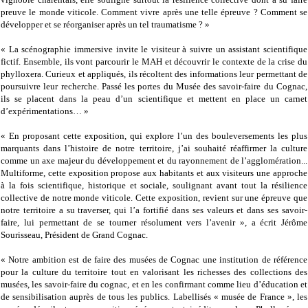
preuve le monde viticole. Comment vivre après une telle épreuve ? Comment se
développer et se réorganiser après un tel traumatisme ? »
« La scénographie immersive invite le visiteur à suivre un assistant scientifique
fictif. Ensemble, ils vont parcourir le MAH et découvrir le contexte de la crise du
phylloxera. Curieux et appliqués, ils récoltent des informations leur permettant de
poursuivre leur recherche. Passé les portes du Musée des savoir-faire du Cognac,
ils se placent dans la peau d’un scientifique et mettent en place un carnet
d’expérimentations… »
« En proposant cette exposition, qui explore l’un des bouleversements les plus
marquants dans l’histoire de notre territoire, j’ai souhaité réaffirmer la culture
comme un axe majeur du développement et du rayonnement de l’agglomération...
Multiforme, cette exposition propose aux habitants et aux visiteurs une approche
à la fois scientifique, historique et sociale, soulignant avant tout la résilience
collective de notre monde viticole. Cette exposition, revient sur une épreuve que
notre territoire a su traverser, qui l’a fortifié dans ses valeurs et dans ses savoir-
faire, lui permettant de se tourner résolument vers l’avenir », a écrit Jérôme
Sourisseau, Président de Grand Cognac.
« Notre ambition est de faire des musées de Cognac une institution de référence
pour la culture du territoire tout en valorisant les richesses des collections des
musées, les savoir-faire du cognac, et en les confirmant comme lieu d’éducation et
de sensibilisation auprès de tous les publics. Labellisés « musée de France », les