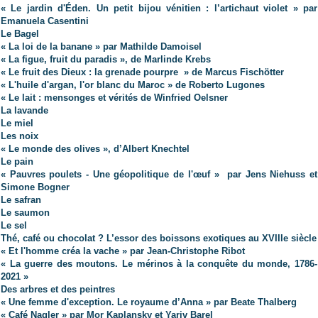
« Le jardin d'Éden. Un petit bijou vénitien : l’artichaut violet » par
Emanuela Casentini
Le Bagel
« La loi de la banane » par Mathilde Damoisel
« La figue, fruit du paradis », de Marlinde Krebs
« Le fruit des Dieux : la grenade pourpre » de Marcus Fischötter
« L'huile d'argan, l'or blanc du Maroc » de Roberto Lugones
« Le lait : mensonges et vérités de Winfried Oelsner
La lavande
Le miel
Les noix
« Le monde des olives », d’Albert Knechtel
Le pain
« Pauvres poulets - Une géopolitique de l'œuf »
par Jens Niehuss et
Simone Bogner
Le safran
Le saumon
Le sel
Thé, café ou chocolat ? L’essor des boissons exotiques au XVIIIe siècle
« Et l'homme créa la vache » par Jean-Christophe Ribot
« La guerre des moutons. Le mérinos à la conquête du monde, 1786-
2021 »
Des arbres et des peintres
« Une femme d'exception. Le royaume d’Anna » par Beate Thalberg
« Café Nagler » par Mor Kaplansky et Yariv Barel