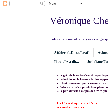
Véronique Ch
Informations et analyses de géopoli
Affaire al-Dura/Israël
Avion
Il ou elle a dit...
Judaïsme/Jui
« Le goût de la vérité n’empêche pas la p
« La lucidité est la blessure la plus rapp
« Il faut commencer par le commencement,
« Notre métier n’est pas de faire plaisir, 
« Le plus difficile n'est pas de dire ce que
La Cour d’appel de Paris
a condamné des