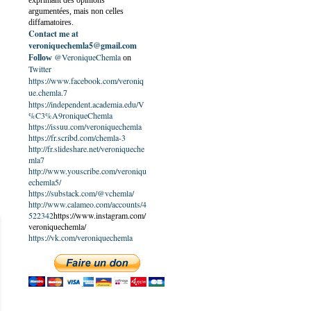
exprimant des opinions
argumentées, mais non celles
diffamatoires.
Contact me at
veroniquechemla5@gmail.com
@VeroniqueChemla
Follow
on
Twitter
https://www.facebook.com/veroniq
ue.chemla.7
https://independent.academia.edu/V
%C3%A9roniqueChemla
https://issuu.com/veroniquechemla
https://fr.scribd.com/chemla-3
http://fr.slideshare.net/veroniqueche
mla7
http://www.youscribe.com/veroniqu
echemla5/
https://substack.com/@vchemla/
http://www.calameo.com/accounts/4
522342
https://www.instagram.com/
veroniquechemla/
https://vk.com/veroniquechemla