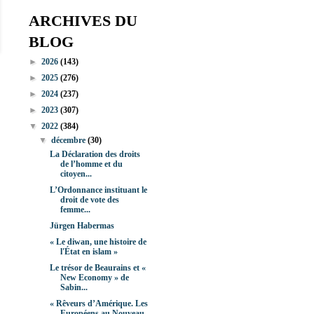
ARCHIVES DU
BLOG
►
2026
(143)
►
2025
(276)
►
2024
(237)
►
2023
(307)
▼
2022
(384)
▼
décembre
(30)
La Déclaration des droits
de l’homme et du
citoyen...
L’Ordonnance instituant le
droit de vote des
femme...
Jürgen Habermas
« Le diwan, une histoire de
l'État en islam »
Le trésor de Beaurains et «
New Economy » de
Sabin...
« Rêveurs d’Amérique. Les
Européens au Nouveau