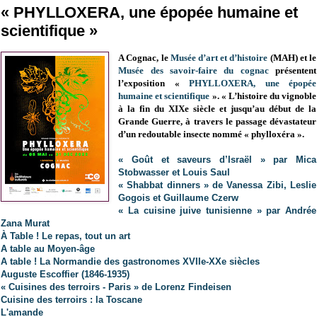
« PHYLLOXERA, une épopée humaine et
scientifique »
A Cognac, le
Musée d’art et d’histoire
(MAH) et le
Musée des savoir-faire du cognac
présentent
l’exposition «
PHYLLOXERA, une épopée
humaine et scientifique
».
« L
’histoire du vignoble
à la fin du XIXe siècle et jusqu’au début de la
Grande Guerre, à travers le passage dévastateur
d’un redoutable insecte nommé « phylloxéra ».
« Goût et saveurs d’Israël » par Mica
Stobwasser et Louis Saul
« Shabbat dinners » de Vanessa Zibi, Leslie
Gogois et Guillaume Czerw
« La cuisine juive tunisienne » par Andrée
Zana Murat
À Table ! Le repas, tout un art
A table au Moyen-âge
A table ! La Normandie des gastronomes XVIIe-XXe siècles
Auguste Escoffier (1846-1935)
« Cuisines des terroirs - Paris » de Lorenz Findeisen
Cuisine des terroirs : la Toscane
L'amande