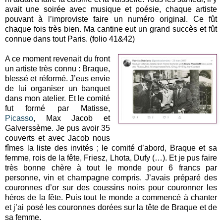
avait une soirée avec musique et poésie, chaque artiste
pouvant à l’improviste faire un numéro original. Ce fût
chaque fois très bien. Ma cantine eut un grand succès et fût
connue dans tout Paris. (folio 41&42)
A ce moment revenait du front
un artiste très connu : Braque,
blessé et réformé. J’eus envie
de lui organiser un banquet
dans mon atelier. Et le comité
fut formé par Matisse,
Picasso
, Max Jacob et
Galverssème. Je pus avoir 35
couverts et avec Jacob nous
fîmes la liste des invités ; le comité d’abord, Braque et sa
femme, rois de la fête, Friesz, Lhota, Dufy (…). Et je pus faire
très bonne chère à tout le monde pour 6 francs par
personne, vin et champagne compris. J’avais préparé des
couronnes d’or sur des coussins noirs pour couronner les
héros de la fête. Puis tout le monde a commencé à chanter
et j’ai posé les couronnes dorées sur la tête de Braque et de
sa femme.