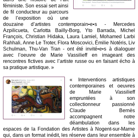
féministe. Son essai sert ainsi
de fil conducteur au parcours
de l’exposition où une
douzaine d’artistes contemporain•e•s - Mercedes
Azpilicueta, Carlotta Bailly-Borg, Yto Barrada, Michel
François, Christian Hidaka, Laura Lamiel, Mohamed Larbi
Rahhali, Anne Le Troter, Flora Moscovici, Émilie Notéris, Liv
Schulman, Thu-Van Tran - ont été invité•e•s à dialoguer
avec l’oeuvre de Marie Vassilieff en imageant des
rencontres fictives avec l’artiste russe ou en faisant écho à
sa pratique artistique. »
« Interventions artistiques
contemporaines et oeuvres
de Marie Vassilieff
empruntées à son
collectionneur passionné
Claude Bernès
accompagnent notre
déambulation dans les
espaces de la Fondation des Artistes à Nogent-sur-Marne
qui, dans un format inédit, les réserve dans leur ensemble à