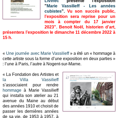
Livinec
présente l’exposition
"
Marie Vassilieff - Les années
cubistes
".
Vu son succès public,
l’exposition sera reprise pour un
mois à compter du 17 janvier
2023". Benoit Noël, historien d'art,
présentera l’exposition le dimanche 11 décembre 2022 à
15 h.
«
Une journée avec Marie Vassilieff
» a été un « hommage à
cette artiste sous la forme d’une exposition en deux parties »
: l’une à Paris, l’autre à Nogent-sur-Marne.
« La Fondation des Artistes et
la Villa Vassilieff
s’associaient pour rendre
hommage
à Marie Vassilieff
qui installa son atelier au 21
avenue du Maine au début
des années 1910 et choisit de
passer les dernières années
de sa vie, de 1953 à 1957, à