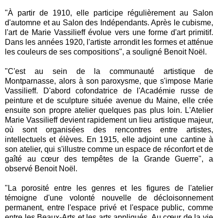
"À partir de 1910, elle participe régulièrement au Salon
d'automne et au Salon des Indépendants. Après le cubisme,
l'art de Marie Vassilieff évolue vers une forme d'art primitif.
Dans les années 1920, l'artiste arrondit les formes et atténue
les couleurs de ses compositions", a souligné Benoit Noël.
"C'est au sein de la communauté artistique de
Montparnasse, alors à son paroxysme, que s'impose Marie
Vassilieff. D'abord cofondatrice de l'Académie russe de
peinture et de sculpture située avenue du Maine, elle crée
ensuite son propre atelier quelques pas plus loin. L'Atelier
Marie Vassilieff devient rapidement un lieu artistique majeur,
où sont organisées des rencontres entre artistes,
intellectuels et élèves. En 1915, elle adjoint une cantine à
son atelier, qui s'illustre comme un espace de réconfort et de
gaîté au cœur des tempêtes de la Grande Guerre", a
observé Benoit Noël.
"La porosité entre les genres et les figures de l'atelier
témoigne d'une volonté nouvelle de décloisonnement
permanent, entre l'espace privé et l'espace public, comme
entre les Beaux-Arts et les arts appliqués. Au cœur de la vie