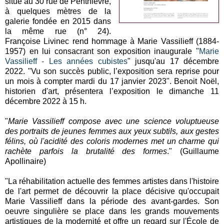
situé au 30 rue de Penthièvre,
à quelques mètres de la
galerie fondée en 2015 dans
la même rue (n° 24).
Françoise Livinec rend hommage à Marie Vassilieff (1884-
1957) en lui consacrant son exposition inaugurale "
Marie
Vassilieff - Les années cubistes
" jusqu'au 17 décembre
2022. "Vu son succès public, l’exposition sera reprise pour
un mois à compter mardi du 17 janvier 2023". Benoit Noël,
historien d'art, présentera l’exposition le dimanche 11
décembre 2022 à 15 h.
"
Marie Vassilieff compose avec une science voluptueuse
des portraits de jeunes femmes aux yeux subtils, aux gestes
félins, où l'acidité des coloris modernes met un charme qui
rachète parfois la brutalité des formes
." (Guillaume
Apollinaire)
"La réhabilitation actuelle des femmes artistes dans l'histoire
de l'art permet de découvrir la place décisive qu'occupait
Marie Vassilieff dans la période des avant-gardes. Son
oeuvre singulière se place dans les grands mouvements
artistiques de la modernité et offre un regard sur l'École de