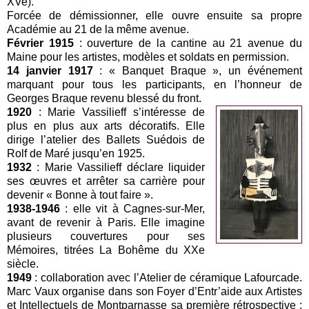
XVe).
Forcée de démissionner, elle ouvre ensuite sa propre
Académie au 21 de la même avenue.
Février 1915
: ouverture de la cantine au 21 avenue du
Maine pour les artistes, modèles et soldats en permission.
14 janvier 1917
: « Banquet Braque », un événement
marquant pour tous les participants, en l’honneur de
Georges Braque revenu blessé du front.
1920
: Marie Vassilieff s’intéresse de
plus en plus aux arts décoratifs. Elle
dirige l’atelier des Ballets Suédois de
Rolf de Maré jusqu’en 1925.
1932
: Marie Vassilieff déclare liquider
ses œuvres et arrêter sa carrière pour
devenir « Bonne à tout faire ».
1938-1946
: elle vit à Cagnes-sur-Mer,
avant de revenir à Paris. Elle imagine
plusieurs couvertures pour ses
Mémoires, titrées La Bohême du XXe
siècle.
1949
: collaboration avec l’Atelier de céramique Lafourcade.
Marc Vaux organise dans son Foyer d’Entr’aide aux Artistes
et Intellectuels de Montparnasse sa première rétrospective :