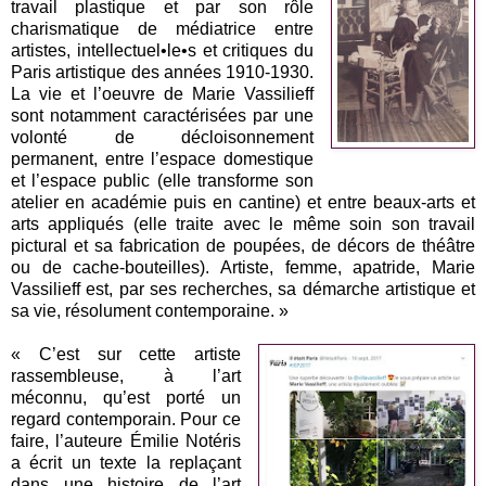
travail plastique et par son rôle
charismatique de médiatrice entre
artistes, intellectuel•le•s et critiques du
Paris artistique des années 1910-1930.
La vie et l’oeuvre de Marie Vassilieff
sont notamment caractérisées par une
volonté de décloisonnement
permanent, entre l’espace domestique
et l’espace public (elle transforme son
atelier en académie puis en cantine) et entre beaux-arts et
arts appliqués (elle traite avec le même soin son travail
pictural et sa fabrication de poupées, de décors de théâtre
ou de cache-bouteilles). Artiste, femme, apatride, Marie
Vassilieff est, par ses recherches, sa démarche artistique et
sa vie, résolument contemporaine. »
« C’est sur cette artiste
rassembleuse, à l’art
méconnu, qu’est porté un
regard contemporain. Pour ce
faire, l’auteure Émilie Notéris
a écrit un texte la replaçant
dans une histoire de l’art