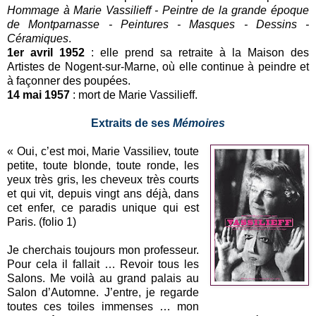
Hommage à Marie Vassilieff - Peintre de la grande époque
de Montparnasse - Peintures - Masques - Dessins -
Céramiques
.
1er avril 1952
: elle prend sa retraite à la Maison des
Artistes de Nogent-sur-Marne, où elle continue à peindre et
à façonner des poupées.
14 mai 1957
: mort de Marie Vassilieff.
Extraits de ses
Mémoires
« Oui, c’est moi, Marie Vassiliev, toute
petite, toute blonde, toute ronde, les
yeux très gris, les cheveux très courts
et qui vit, depuis vingt ans déjà, dans
cet enfer, ce paradis unique qui est
Paris. (folio 1)
Je cherchais toujours mon professeur.
Pour cela il fallait … Revoir tous les
Salons. Me voilà au grand palais au
Salon d’Automne. J’entre, je regarde
toutes ces toiles immenses … mon