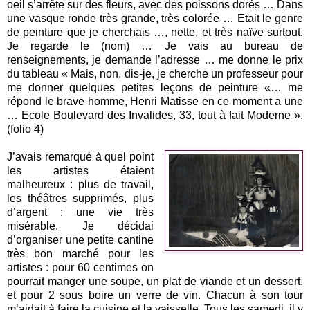
oeil s’arrête sur des fleurs, avec des poissons dorés … Dans
une vasque ronde très grande, très colorée … Etait le genre
de peinture que je cherchais …, nette, et très naïve surtout.
Je regarde le (nom) … Je vais au bureau de
renseignements, je demande l’adresse … me donne le prix
du tableau « Mais, non, dis-je, je cherche un professeur pour
me donner quelques petites leçons de peinture «… me
répond le brave homme, Henri Matisse en ce moment a une
… Ecole Boulevard des Invalides, 33, tout à fait Moderne ».
(folio 4)
J’avais remarqué à quel point
les artistes étaient
malheureux : plus de travail,
les théâtres supprimés, plus
d’argent : une vie très
misérable. Je décidai
d’organiser une petite cantine
très bon marché pour les
artistes : pour 60 centimes on
pourrait manger une soupe, un plat de viande et un dessert,
et pour 2 sous boire un verre de vin. Chacun à son tour
m’aidait à faire la cuisine et la vaisselle. Tous les samedi, il y