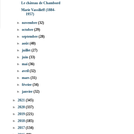
Le château de Chambord
Marie Vassilieff (1884-
1957)
►
novembre
(32)
►
octobre
(29)
►
septembre
(28)
►
août
(40)
►
juillet
(27)
►
juin
(33)
►
mai
(36)
►
avril
(32)
►
mars
(31)
►
février
(34)
►
janvier
(32)
►
2021
(345)
►
2020
(337)
►
2019
(221)
►
2018
(185)
►
2017
(134)