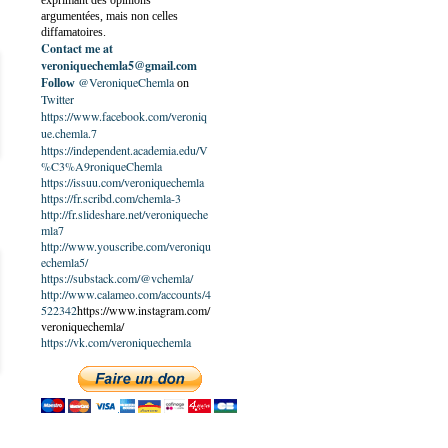
exprimant des opinions
argumentées, mais non celles
diffamatoires.
Contact me at
veroniquechemla5@gmail.com
@VeroniqueChemla
Follow
on
Twitter
https://www.facebook.com/veroniq
ue.chemla.7
https://independent.academia.edu/V
%C3%A9roniqueChemla
https://issuu.com/veroniquechemla
https://fr.scribd.com/chemla-3
http://fr.slideshare.net/veroniqueche
mla7
http://www.youscribe.com/veroniqu
echemla5/
https://substack.com/@vchemla/
http://www.calameo.com/accounts/4
522342
https://www.instagram.com/
veroniquechemla/
https://vk.com/veroniquechemla