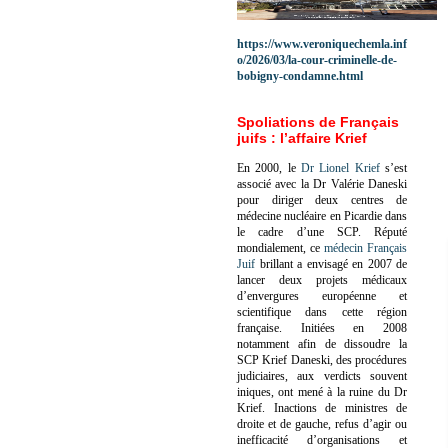
https://www.veroniquechemla.inf
o/2026/03/la-cour-criminelle-de-
bobigny-condamne.html
Spoliations de Français
juifs : l’affaire Krief
En 2000, le
Dr Lionel Krief
s’est
associé avec la Dr Valérie Daneski
pour diriger deux centres de
médecine nucléaire en Picardie dans
le cadre d’une SCP.
Réputé
mondialement, ce
médecin Français
Juif
brillant a envisagé en 2007 de
lancer deux projets médicaux
d’envergures européenne et
scientifique dans cette région
française.
Initiées en 2008
notamment afin de dissoudre la
SCP Krief Daneski, des procédures
judiciaires, aux verdicts souvent
iniques, ont mené à la ruine du Dr
Krief.
Inactions de ministres de
droite et de gauche, refus d’agir ou
inefficacité d’organisations et