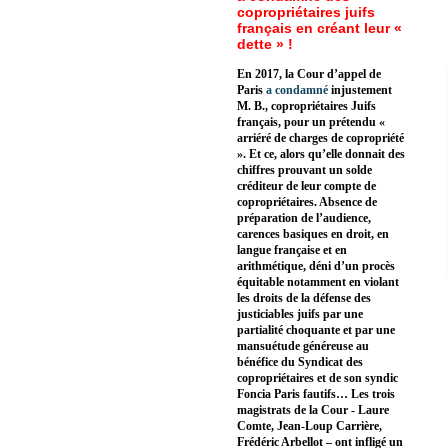
copropriétaires juifs
français en créant leur «
dette » !
En 2017, la Cour d’appel de
Paris
a condamné
injustement
M. B., copropriétaires Juifs
français, pour un prétendu «
arriéré de charges de copropriété
». Et ce, alors qu’elle donnait des
chiffres prouvant un solde
créditeur de leur compte de
copropriétaires. Absence de
préparation de l’audience,
carences basiques en droit, en
langue française et en
arithmétique, déni d’un procès
équitable notamment en violant
les droits de la défense des
justiciables juifs par une
partialité choquante et par une
mansuétude généreuse au
bénéfice du Syndicat des
copropriétaires et de son syndic
Foncia Paris fautifs… Les trois
magistrats de la Cour - Laure
Comte, Jean-Loup Carrière,
Frédéric Arbellot – ont infligé un