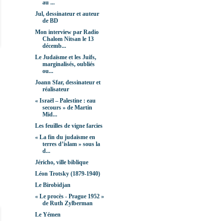
au ...
Jul, dessinateur et auteur
de BD
Mon interview par Radio
Chalom Nitsan le 13
décemb...
Le Judaïsme et les Juifs,
marginalisés, oubliés
ou...
Joann Sfar, dessinateur et
réalisateur
« Israël – Palestine : eau
secours » de Martin
Mid...
Les feuilles de vigne farcies
« La fin du judaïsme en
terres d’islam » sous la
d...
Jéricho, ville biblique
Léon Trotsky (1879-1940)
Le Birobidjan
« Le procès - Prague 1952 »
de Ruth Zylberman
Le Yémen