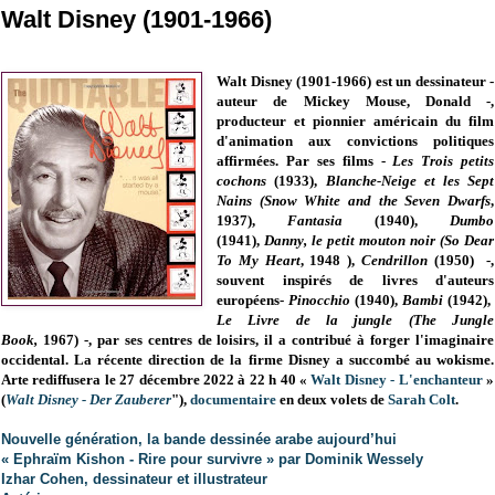
Walt Disney (1901-1966)
Walt Disney (1901-1966) est un dessinateur -
auteur de Mickey Mouse, Donald -,
producteur et pionnier américain du film
d'animation aux convictions politiques
affirmées. Par ses films -
Les Trois petits
cochons
(1933),
Blanche-Neige et les Sept
Nains (Snow White and the Seven Dwarfs
,
1937),
Fantasia
(
1940),
Dumbo
(1941),
Danny, le petit mouton noir (So Dear
To My Heart
,
1948
),
Cendrillon
(1950)
-
,
souvent inspirés de livres d'auteurs
européens-
Pinocchio
(1940),
Bambi
(1942),
Le Livre de la jungle (The Jungle
Book,
1967
)
-, par ses centres de loisirs, il a contribué à forger l'imaginaire
occidental. La récente direction de la firme Disney a succombé au wokisme.
Arte rediffusera le 27 décembre 2022 à 22 h 40 «
Walt Disney - L'enchanteur
»
(
Walt Disney - Der Zauberer
"),
documentaire
en deux volets de
Sarah Colt
.
Nouvelle génération, la bande dessinée arabe aujourd’hui
« Ephraïm Kishon - Rire pour survivre » par Dominik Wessely
Izhar Cohen, dessinateur et illustrateur