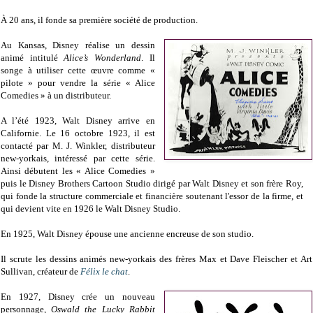
À 20 ans, il fonde sa première société de production.
Au Kansas, Disney réalise un dessin
animé intitulé
Alice’s Wonderland
. Il
songe à utiliser cette œuvre comme «
pilote » pour vendre la série « Alice
Comedies » à un distributeur.
A l’été 1923, Walt Disney arrive en
Californie. Le 16 octobre 1923, il est
contacté par M. J. Winkler, distributeur
new-yorkais, intéressé par cette série.
Ainsi débutent les « Alice Comedies »
puis le Disney Brothers Cartoon Studio dirigé par Walt Disney et son frère Roy,
qui fonde la structure commerciale et financière soutenant l'essor de la firme, et
qui devient vite en 1926 le Walt Disney Studio.
En 1925, Walt Disney épouse une ancienne encreuse de son studio.
Il scrute les dessins animés new-yorkais des frères Max et Dave Fleischer et Art
Sullivan, créateur de
Félix le chat
.
En 1927, Disney crée un nouveau
personnage,
Oswald the Lucky Rabbit