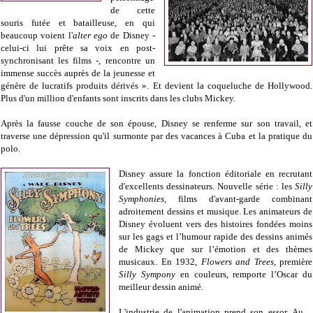
de cette
souris futée et batailleuse, en qui
beaucoup voient l'
alter ego
de Disney -
celui-ci lui prête sa voix en post-
synchronisant les films -, rencontre un
immense succès auprès de la jeunesse et
génère de lucratifs produits dérivés ». Et devient la coqueluche de Hollywood.
Plus d'un million d'enfants sont inscrits dans les clubs Mickey.
Après la fausse couche de son épouse, Disney se renferme sur son travail, et
traverse une dépression qu'il surmonte par des vacances à Cuba et la pratique du
polo.
Disney assure la fonction éditoriale en recrutant
d'excellents dessinateurs. Nouvelle série : les
Silly
Symphonies
, films d'avant-garde combinant
adroitement dessins et musique. Les animateurs de
Disney évoluent vers des histoires fondées moins
sur les gags et l’humour rapide des dessins animés
de Mickey que sur l’émotion et des thèmes
musicaux. En 1932,
Flowers and Trees
, première
Silly Sympony
en couleurs, remporte l’Oscar du
meilleur dessin animé.
L'industrie de l'animation prend son essor. Au