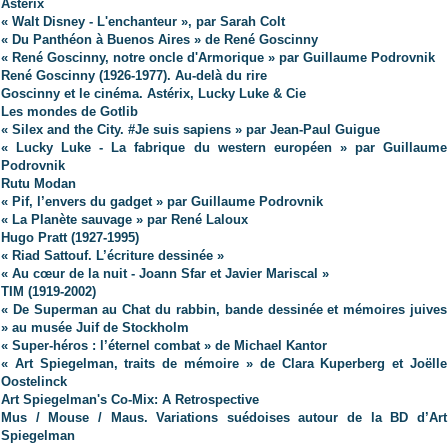
Astérix
« Walt Disney - L'enchanteur », par Sarah Colt
« Du Panthéon à Buenos Aires » de René Goscinny
« René Goscinny, notre oncle d'Armorique » par Guillaume Podrovnik
René Goscinny (1926-1977). Au-delà du rire
Goscinny et le cinéma. Astérix, Lucky Luke & Cie
Les mondes de Gotlib
« Silex and the City. #Je suis sapiens » par Jean-Paul Guigue
« Lucky Luke - La fabrique du western européen » par Guillaume
Podrovnik
Rutu Modan
« Pif, l’envers du gadget » par Guillaume Podrovnik
« La Planète sauvage » par René Laloux
Hugo Pratt (1927-1995)
« Riad Sattouf. L’écriture dessinée »
« Au cœur de la nuit - Joann Sfar et Javier Mariscal »
TIM (1919-2002)
« De Superman au Chat du rabbin, bande dessinée et mémoires juives
» au musée Juif de Stockholm
« Super-héros : l’éternel combat » de Michael Kantor
« Art Spiegelman, traits de mémoire » de Clara Kuperberg et Joëlle
Oostelinck
Art Spiegelman's Co-Mix: A Retrospective
Mus / Mouse / Maus. Variations suédoises autour de la BD d’Art
Spiegelman