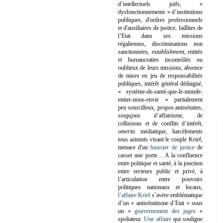
d’intellectuels juifs, «
dysfonctionnements » d’institutions
publiques, d'ordres professionnels
et d'auxiliaires de justice, faillites de
l’Etat dans ses missions
régaliennes, discriminations non
sanctionnées,
establishment
, entités
et bureaucraties incontrôlés ou
oublieux de leurs missions, absence
de mises en jeu de responsabilités
publiques, intérêt général dédaigné,
« système-de-santé-que-le-monde-
entier-nous-envie » partialement
peu sourcilleux, propos antisémites,
soupçons d’affairisme, de
collusions et de conflits d’intérêt,
omerta
médiatique, harcèlements
tous azimuts visant le couple Krief,
menace d'un
huissier de justice
de
casser une porte…
A la confluence
entre politique et santé, à la jonction
entre secteurs public et privé, à
l’articulation entre pouvoirs
politiques nationaux et locaux,
l’affaire Krief
s’avère emblématique
d’un « antisémitisme d’Etat » sous
un «
gouvernement des juges
»
spoliateur.
Une affaire
qui souligne