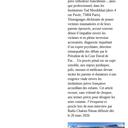
juive orthodoxe francilienne -, ainsi
que professionnel, dans les
Institutions Yad Mordekhaï (alors 4
rue Pavée, 75004 Paris).
Témoignages déchirants de jeunes
victimes traumatisées et de leurs
parents éprouvés, accusé souvent
dénué d’empathie envers les
victimes et en pleine inversion
accusatoire, diagnostic inquiétant
d’un expert psychiatre, direction
remarquable des débats par le
Président de la Cour David de
Pas… Un procès pénal sur un sujet
sensible, aux enjeux juridiques,
juifs, moraux et médicaux devant
inciter les parents et donateurs à une
exigence vitale envers les
institutions juives françaises
accueillant des enfants. Cet article
recourt, sans volonté de choquer,
aux termes précis pour désigner les
actes commis. J’évoquerai ce
procès lors de mon interview par
Radio Chalom Nitsan diffusée dès
le 26 mars 2026.