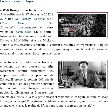
Le monde selon Topor
« Walt Disney - L'enchanteur »
Arte rediffusera le 27 décembre 2022 à
22 h 40 «
Walt Disney - L'enchanteur
»
(
Walt Disney - Der
Zauberer
"),
documentaire
en deux
volets de
Sarah Colt
. Un « portrait
foisonnant et très documenté » de
Walt
Disney
(1901-1966), père de Mickey,
"tout à la fois créateur visionnaire », conteur d’histoires, entrepreneur et « figure
autoritaire rêvant à un monde idéalisé, qui marqua durablement l’imaginaire
occidental », notamment la culture américaine.
« À travers de multiples archives et
entretiens de ses proches, ce film
foisonnant détaille brillamment les
étapes essentielles du parcours de
Disney. Il
brosse
le portrait définitif de
celui qui fut l'un des premiers à mesurer
le pouvoir des images (cinéma,
publicité, télévision) et à penser une
société des loisirs. À la fois génie créatif et visionnaire, et figure autoritaire, Walt
Disney aura marqué l'imaginaire occidental comme nul autre, au prix de quelques
arrangements avec la réalité de l'Amérique (dont la ségrégation raciale) ».