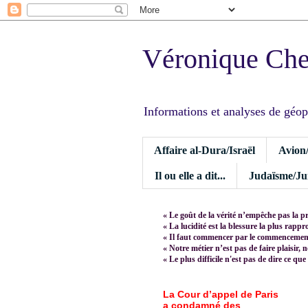
Véronique Ch
Informations et analyses de géopoli
Affaire al-Dura/Israël
Avion
Il ou elle a dit...
Judaïsme/Jui
« Le goût de la vérité n’empêche pas la p
« La lucidité est la blessure la plus rapp
« Il faut commencer par le commencement,
« Notre métier n’est pas de faire plaisir, 
« Le plus difficile n'est pas de dire ce que
La Cour d’appel de Paris
a condamné des