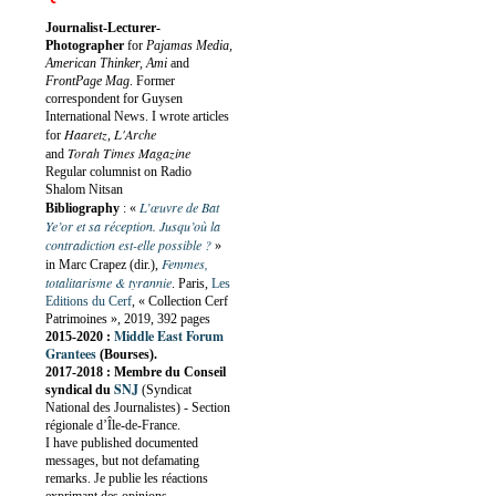
Journalist-Lecturer-
Photographer
for
Pajamas Media,
American Thinker, Ami
and
FrontPage Mag
. Former
correspondent for Guysen
International News. I wrote articles
Haaretz
L'Arche
for
,
Torah Times Magazine
and
Regular columnist on Radio
Shalom Nitsan
L’œuvre de Bat
Bibliography
:
«
Ye’or et sa réception. Jusqu’où la
contradiction est-elle possible ?
»
Femmes,
in Marc Crapez (dir.),
totalitarisme & tyrannie
. Paris,
Les
Editions du Cerf
, « Collection Cerf
Patrimoines », 2019, 392 pages
Middle East Forum
2015-2020 :
Grantees
(Bourses).
2017-2018 : Membre du Conseil
SNJ
syndical du
(Syndicat
National des Journalistes) - Section
régionale d’Île-de-France.
I have published documented
messages, but not defamating
remarks. Je publie les réactions