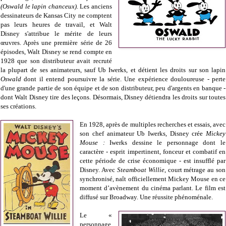
(Oswald le lapin chanceux)
. Les anciens
dessinateurs de Kansas City ne comptent
pas leurs heures de travail, et Walt
Disney s'attribue le mérite de leurs
œuvres. Après une première série de 26
épisodes, Walt Disney se rend compte en
1928 que son distributeur avait recruté
la plupart de ses animateurs, sauf Ub Iwerks, et détient les droits sur son lapin
Oswald
dont il entend poursuivre la série. Une expérience douloureuse - perte
d'une grande partie de son équipe et de son distributeur, peu d'argents en banque -
dont Walt Disney tire des leçons. Désormais, Disney détiendra les droits sur toutes
ses créations.
En 1928, après de multiples recherches et essais, avec
son chef animateur Ub Iwerks, Disney crée
Mickey
Mouse :
Iwerks dessine le personnage dont le
caractère - esprit impertinent, fonceur et combatif en
cette période de crise économique - est insufflé par
Disney. Avec
Steamboat Willie
, court métrage au son
synchronisé, naît officiellement Mickey Mouse en ce
moment d’avènement du cinéma parlant. Le film est
diffusé sur Broadway. Une réussite phénoménale.
Le «
personnage