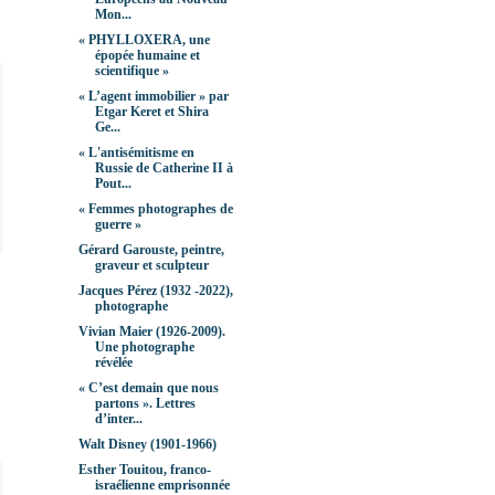
Mon...
« PHYLLOXERA, une
épopée humaine et
scientifique »
« L’agent immobilier » par
Etgar Keret et Shira
Ge...
« L'antisémitisme en
Russie de Catherine II à
Pout...
« Femmes photographes de
guerre »
Gérard Garouste, peintre,
graveur et sculpteur
Jacques Pérez (1932 -2022),
photographe
Vivian Maier (1926-2009).
Une photographe
révélée
« C’est demain que nous
partons ». Lettres
d’inter...
Walt Disney (1901-1966)
Esther Touitou, franco-
israélienne emprisonnée