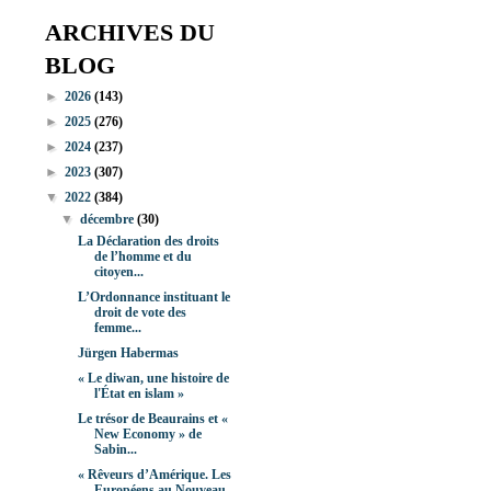
ARCHIVES DU
BLOG
►
2026
(143)
►
2025
(276)
►
2024
(237)
►
2023
(307)
▼
2022
(384)
▼
décembre
(30)
La Déclaration des droits
de l’homme et du
citoyen...
L’Ordonnance instituant le
droit de vote des
femme...
Jürgen Habermas
« Le diwan, une histoire de
l'État en islam »
Le trésor de Beaurains et «
New Economy » de
Sabin...
« Rêveurs d’Amérique. Les
Européens au Nouveau