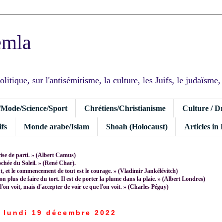
emla
tique, sur l'antisémitisme, la culture, les Juifs, le judaïsme, I
/Mode/Science/Sport
Chrétiens/Christianisme
Culture / D
fs
Monde arabe/Islam
Shoah (Holocaust)
Articles in
rise de parti. » (Albert Camus)
rochée du Soleil. » (René Char).
 et le commencement de tout est le courage. » (Vladimir Jankélévitch)
non plus de faire du tort. Il est de porter la plume dans la plaie. » (Albert Londres)
 l'on voit, mais d'accepter de voir ce que l'on voit. » (Charles Péguy)
lundi 19 décembre 2022