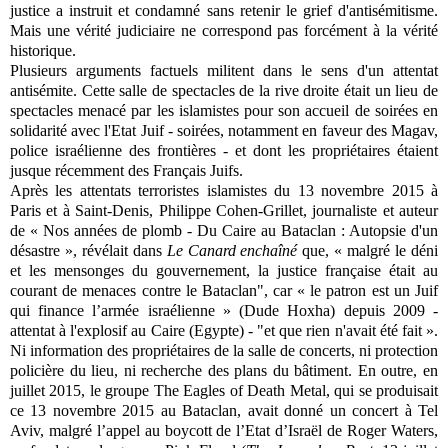
justice a instruit et condamné sans retenir le grief d'antisémitisme.
Mais une vérité judiciaire ne correspond pas forcément à la vérité
historique.
Plusieurs arguments factuels militent dans le sens d'un attentat
antisémite. Cette salle de spectacles de la rive droite était un lieu de
spectacles menacé par les islamistes pour son accueil de soirées en
solidarité avec l'Etat Juif - soirées, notamment en faveur des Magav,
police israélienne des frontières - et dont les propriétaires étaient
jusque récemment des Français Juifs.
Après les attentats terroristes islamistes du 13 novembre 2015 à
Paris et à Saint-Denis, Philippe Cohen-Grillet, journaliste et auteur
de « Nos années de plomb - Du Caire au Bataclan : Autopsie d'un
désastre », révélait dans
Le Canard enchaîné
que, « malgré le déni
et les mensonges du gouvernement, la justice française était au
courant de menaces contre le Bataclan", car « le patron est un Juif
qui finance l’armée israélienne » (Dude Hoxha) depuis 2009 -
attentat à l'explosif au Caire (Egypte) - "et que rien n'avait été fait ».
Ni information des propriétaires de la salle de concerts, ni protection
policière du lieu, ni recherche des plans du bâtiment. En outre, en
juillet 2015, le groupe The Eagles of Death Metal, qui se produisait
ce 13 novembre 2015 au Bataclan, avait donné un concert à Tel
Aviv, malgré l’appel au boycott de l’Etat d’Israël de Roger Waters,