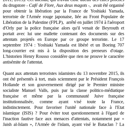
du drugstore -
Café de Flore, Aux deux magots
-, avait été organisé
pour obtenir la libération par la France de Yoshiaki Yamada,
terroriste de l'Armée rouge japonaise, liée au Front Populaire de
Libération de la Palestine (FPLP), arrêté en juillet 1974 à l'aéroport
d'Orly par la police française alors qu'il venait de Beyrouth et
portait avec lui une mallette contenant des documents sur des
attentats projetés en Europe par ce groupe terroriste. Le 17
septembre 1974 : Yoshiaki Yamada est libéré et un Boeing 707
long-courrier est mis à la disposition des preneurs d'otage.
L'historien Henry Rousso considère que rien ne prouve le caractère
antisémite de l'attentat.
Quant aux attentats terroristes islamistes du 13 novembre 2015, ils
ont été présentés à tort, mais sciemment par le Président François
Hollande et son gouvernement dirigé par le Premier ministre
socialiste Manuel Valls, puis par la classe politico-médiatique
française et même par la communauté Juive française
institutionnalisée, comme ayant visé toute la France,
indistinctement. Pour favoriser l'unité nationale face à l'Etat
islamique (ISIS) ? Pour éviter tout questionnement à l'égard de
l'inaction fautive face aux menaces d'attentats, notamment par «
Jaish al-Islam », l'Armée de l'islam, ayant visé le Bataclan ? La