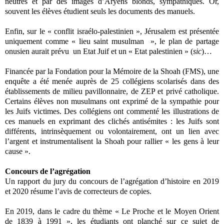
neutres et par des images d’Aryens blonds, sympathiques. Or,
souvent les élèves étudient seuls les documents des manuels.
Enfin, sur le « conflit israélo-palestinien », Jérusalem est présentée
uniquement comme « lieu saint musulman », le plan de partage
onusien aurait prévu un Etat Juif et un « Etat palestinien » (
sic
)…
Financée par la Fondation pour la Mémoire de la Shoah (FMS), une
enquête a été menée auprès de 25 collégiens scolarisés dans des
établissements de milieu pavillonnaire, de ZEP et privé catholique.
Certains élèves non musulmans ont exprimé de la sympathie pour
les Juifs victimes. Des collégiens ont commenté les illustrations de
ces manuels en exprimant des clichés antisémites : les Juifs sont
différents, intrinsèquement ou volontairement, ont un lien avec
l’argent et instrumentalisent la Shoah pour rallier « les gens à leur
cause ».
Concours de l’agrégation
Un rapport du jury du concours de l’agrégation d’histoire en 2019
et 2020 résume l’avis de correcteurs de copies.
En 2019, dans le cadre du thème « Le Proche et le Moyen Orient
de 1839 à 1991 », les étudiants ont planché sur ce sujet de