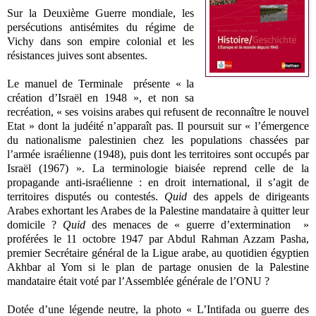
Sur la Deuxième Guerre mondiale, les
persécutions antisémites du régime de
Vichy dans son empire colonial et les
résistances juives sont absentes.
Le manuel de Terminale présente « la
création d’Israël en 1948 », et non sa
recréation, « ses voisins arabes qui refusent de reconnaître le nouvel
Etat » dont la judéité n’apparaît pas. Il poursuit sur « l’émergence
du nationalisme palestinien chez les populations chassées par
l’armée israélienne (1948), puis dont les territoires sont occupés par
Israël (1967) ». La terminologie biaisée reprend celle de la
propagande anti-israélienne : en droit international, il s’agit de
territoires disputés ou contestés.
Quid
des appels de dirigeants
Arabes exhortant les Arabes de la Palestine mandataire à quitter leur
domicile ?
Quid
des menaces de « guerre d’extermination »
proférées le 11 octobre 1947 par Abdul Rahman Azzam Pasha,
premier Secrétaire général de la Ligue arabe, au quotidien égyptien
Akhbar al Yom si le plan de partage onusien de la Palestine
mandataire était voté par l’Assemblée générale de l’ONU ?
Dotée d’une légende neutre, la photo « L’Intifada ou guerre des