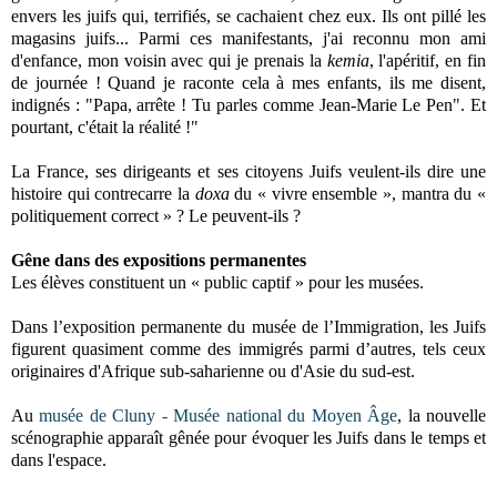
envers les juifs qui, terrifiés, se cachaient chez eux. Ils ont pillé les
magasins juifs... Parmi ces manifestants, j'ai reconnu mon ami
d'enfance, mon voisin avec qui je prenais la
kemia
, l'apéritif, en fin
de journée ! Quand je raconte cela à mes enfants, ils me disent,
indignés : "Papa, arrête ! Tu parles comme Jean-Marie Le Pen". Et
pourtant, c'était la réalité !"
La France, ses dirigeants et ses citoyens Juifs veulent-ils dire une
histoire qui contrecarre la
doxa
du « vivre ensemble », mantra du «
politiquement correct » ? Le peuvent-ils ?
Gêne dans des expositions permanentes
Les élèves constituent un « public captif » pour les musées.
Dans l’exposition permanente du musée de l’Immigration, les Juifs
figurent quasiment comme des immigrés parmi d’autres, tels ceux
originaires d'Afrique sub-saharienne ou d'Asie du sud-est.
Au
musée de Cluny - Musée national du Moyen Âge
, la nouvelle
scénographie apparaît gênée pour évoquer les Juifs dans le temps et
dans l'espace.