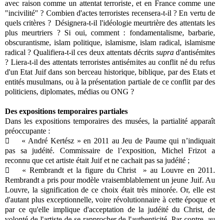
avec raison comme un attentat terroriste, et en France comme une
"incivilité" ? Combien d'actes terroristes recensera-t-il ? En vertu de
quels critères ? Désignera-t-il l'idéologie meurtrière des attentats les
plus meurtriers ? Si oui, comment : fondamentalisme, barbarie,
obscurantisme, islam politique, islamisme, islam radical, islamisme
radical ? Qualifiera-t-il ces deux attentats décrits
supra
d'antisémites
? Liera-t-il des attentats terroristes antisémites au conflit né du refus
d'un Etat Juif dans son berceau historique, biblique, par des Etats et
entités musulmans, ou à la présentation partiale de ce conflit par des
politiciens, diplomates, médias ou ONG ?
Des expositions temporaires partiales
Dans les expositions temporaires des musées, la partialité apparaît
préoccupante :

« André Kertész » en 2011 au Jeu de Paume qui n’indiquait
pas sa judéité. Commissaire de l’exposition, Michel Frizot a
reconnu que cet artiste était Juif et ne cachait pas sa judéité ;

« Rembrandt et la figure du Christ » au Louvre en 2011.
Rembrandt a pris pour modèle vraisemblablement un jeune Juif. Au
Louvre, la signification de ce choix était très minorée. Or, elle est
d'autant plus exceptionnelle, voire révolutionnaire à cette époque et
par ce qu'elle implique d'acceptation de la judéité du Christ, de
volonté de l'artiste de se rapprocher de l'authenticité. Par contre, au