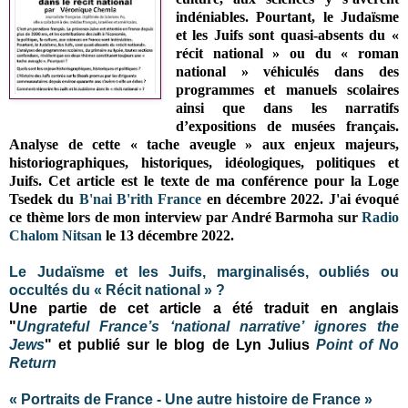
indéniables. Pourtant, le Judaïsme
et les Juifs sont quasi-absents du «
récit national » ou du « roman
national » véhiculés dans des
programmes et manuels scolaires
ainsi que dans les narratifs
d’expositions de musées français.
Analyse de cette « tache aveugle » aux enjeux majeurs,
historiographiques, historiques, idéologiques, politiques et
Juifs. Cet article est le texte de ma conférence pour la Loge
Tsedek du
B'nai B'rith France
en décembre 2022. J'ai évoqué
ce thème lors de mon interview par André Barmoha sur
Radio
Chalom Nitsan
le 13 décembre 2022.
Le Judaïsme et les Juifs, marginalisés, oubliés ou
occultés du « Récit national » ?
Une partie de cet article a été traduit en anglais
"
Ungrateful France’s ‘national narrative’ ignores the
Jews
"
et publié sur le blog de Lyn Julius
Point of No
Return
« Portraits de France - Une autre histoire de France »