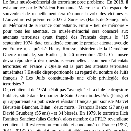
Le futur musée-mémorial du terrorisme pose problème. En 2018, il
est annoncé par le Président Emmanuel Macron : « Cet espace de
souvenir et de recueillement fera résonner la voix des victimes ».
L'ouverture est prévue en 2027 à Suresnes (Hauts-de-Seine), près
du Mémorial de la France combattante. Futur « lieu de mémoire »
pour tous les attentats, ce musée-mémorial sera consacré aux
attentats terroristes ayant frappé des Français depuis le "15
septembre 1974, date considérée comme le premier attentat aveugle
en France », a précisé Henry Rousso, historien de la Deuxième
Guerre mondiale, sur Radio J, le 26 novembre 2021. Ce musée
devra répondre à des questions essentielles : combien d’attentats
terroristes en France ? Quelle est la part des attentats terroristes
antisémites ? Est-elle disproportionnée au regard du nombre de Juifs
français ? Les Juifs constituent-ils une cible privilégiée des
terroristes ?
Or, cet attentat de 1974 n'était pas "aveugle" : il a ciblé le drugstore
Publicis, situé dans le quartier de Saint-Germain-des-Prés (Paris), et
qui appartenait au publiciste et résistant français juif sioniste Marcel
Bleustein-Blanchet. Bilan : deux morts - François Benzo (27 ans) et
David Grunberg (55 ans) - et 34 blessés. En 1979, le terroriste Ilich
Ramirez Sanchez (alias Carlos), alors membre du FPLP, revendique
cet attentat. Il est reconnu coupable et condamné en France (1997,
2011, 2013). Cet attentat, qui n'avait ciblé aucun des cafés proches