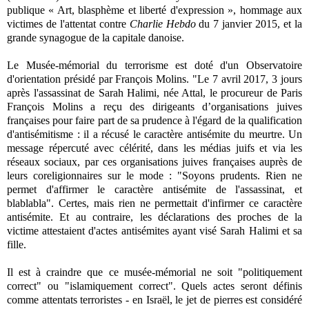
publique « Art, blasphème et liberté d'expression », hommage aux
victimes de l'attentat contre
Charlie Hebdo
du 7 janvier 2015, et la
grande synagogue de la capitale danoise.
Le Musée-mémorial du terrorisme est doté d'un Observatoire
d'orientation présidé par François Molins. "Le 7 avril 2017, 3 jours
après l'assassinat de Sarah Halimi, née Attal, le procureur de Paris
François Molins a reçu des dirigeants d’organisations juives
françaises pour faire part de sa prudence à l'égard de la qualification
d'antisémitisme : il a récusé le caractère antisémite du meurtre. Un
message répercuté avec célérité, dans les médias juifs et via les
réseaux sociaux, par ces organisations juives françaises auprès de
leurs coreligionnaires sur le mode : "Soyons prudents. Rien ne
permet d'affirmer le caractère antisémite de l'assassinat, et
blablabla". Certes, mais rien ne permettait d'infirmer ce caractère
antisémite. Et au contraire, les déclarations des proches de la
victime attestaient d'actes antisémites ayant visé Sarah Halimi et sa
fille.
Il est à craindre que ce musée-mémorial ne soit "politiquement
correct" ou "islamiquement correct". Quels actes seront définis
comme attentats terroristes - en Israël, le jet de pierres est considéré