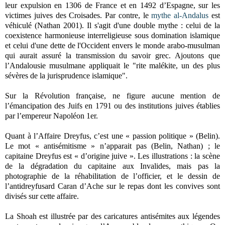
leur expulsion en 1306 de France et en 1492 d’Espagne, sur les
victimes juives des Croisades. Par contre, le
mythe al-Andalus
est
véhiculé (Nathan 2001). Il s'agit d'une double mythe : celui de la
coexistence harmonieuse interreligieuse sous domination islamique
et celui d'une dette de l'Occident envers le monde arabo-musulman
qui aurait assuré la transmission du savoir grec. Ajoutons que
l’Andalousie musulmane appliquait le "rite malékite, un des plus
sévères de la jurisprudence islamique".
Sur la Révolution française, ne figure aucune mention de
l’émancipation des Juifs en 1791 ou des institutions juives établies
par l’empereur Napoléon 1er.
Quant à l’Affaire Dreyfus, c’est une « passion politique » (Belin).
Le mot « antisémitisme » n’apparait pas (Belin, Nathan) ; le
capitaine Dreyfus est « d’origine juive ». Les illustrations : la scène
de la dégradation du capitaine aux Invalides, mais pas la
photographie de la réhabilitation de l’officier, et le dessin de
l’antidreyfusard Caran d’Ache sur le repas dont les convives sont
divisés sur cette affaire.
La Shoah est illustrée par des caricatures antisémites aux légendes