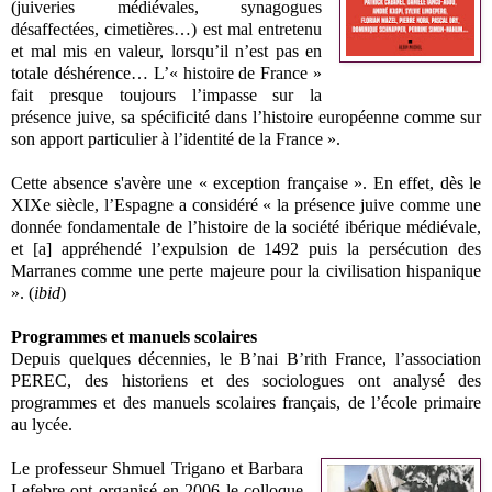
(juiveries médiévales, synagogues
désaffectées, cimetières…) est mal entretenu
et mal mis en valeur, lorsqu’il n’est pas en
totale déshérence… L’« histoire de France »
fait presque toujours l’impasse sur la
présence juive, sa spécificité dans l’histoire européenne comme sur
son apport particulier à l’identité de la France ».
Cette absence s'avère une « exception française ». En effet, dès le
XIXe siècle, l’Espagne a considéré « la présence juive comme une
donnée fondamentale de l’histoire de la société ibérique médiévale,
et [a] appréhendé l’expulsion de 1492 puis la persécution des
Marranes comme une perte majeure pour la civilisation hispanique
». (
ibid
)
Programmes et manuels scolaires
Depuis quelques décennies, le B’nai B’rith France, l’association
PEREC, des historiens et des sociologues ont analysé des
programmes et des manuels scolaires français, de l’école primaire
au lycée.
Le professeur Shmuel Trigano et Barbara
Lefebre ont organisé en 2006 le colloque