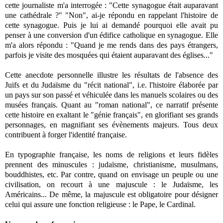
cette journaliste m'a interrogée : "Cette synagogue était auparavant
une cathédrale ?" "Non", ai-je répondu en rappelant l'histoire de
cette synagogue. Puis je lui ai demandé pourquoi elle avait pu
penser à une conversion d'un édifice catholique en synagogue. Elle
m'a alors répondu : "Quand je me rends dans des pays étrangers,
parfois je visite des mosquées qui étaient auparavant des églises..."
Cette anecdote personnelle illustre les résultats de l'absence des
Juifs et du Judaïsme du "récit national", i.e. l'histoire élaborée par
un pays sur son passé et véhiculée dans les manuels scolaires ou des
musées français. Quant au "roman national", ce narratif présente
cette histoire en exaltant le "génie français", en glorifiant ses grands
personnages, en magnifiant ses évènements majeurs. Tous deux
contribuent à forger l'identité française.
En typographie française, les noms de religions et leurs fidèles
prennent des minuscules : judaïsme, christianisme, musulmans,
bouddhistes, etc. Par contre, quand on envisage un peuple ou une
civilisation, on recourt à une majuscule : le Judaïsme, les
Américains... De même, la majuscule est obligatoire pour désigner
celui qui assure une fonction religieuse : le Pape, le Cardinal.