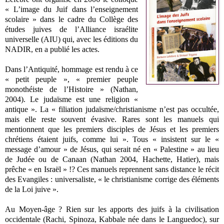
« L’image du Juif dans l’enseignement
scolaire » dans le cadre du Collège des
études juives de l’Alliance israélite
universelle (AIU) qui, avec les éditions du
NADIR, en a publié les actes.
Dans l’Antiquité, hommage est rendu à ce
« petit peuple », « premier peuple
monothéiste de l’Histoire » (Nathan,
2004). Le judaïsme est une religion «
antique ». La « filiation judaïsme/christianisme n’est pas occultée,
mais elle reste souvent évasive. Rares sont les manuels qui
mentionnent que les premiers disciples de Jésus et les premiers
chrétiens étaient juifs, comme lui ». Tous « insistent sur le «
message d’amour » de Jésus, qui serait né en « Palestine » au lieu
de Judée ou de Canaan (Nathan 2004, Hachette, Hatier), mais
prêche « en Israël » !? Ces manuels reprennent sans distance le récit
des Evangiles : universaliste, « le christianisme corrige des éléments
de la Loi juive ».
Au Moyen-âge ? Rien sur les apports des juifs à la civilisation
occidentale (Rachi, Spinoza, Kabbale née dans le Languedoc), sur