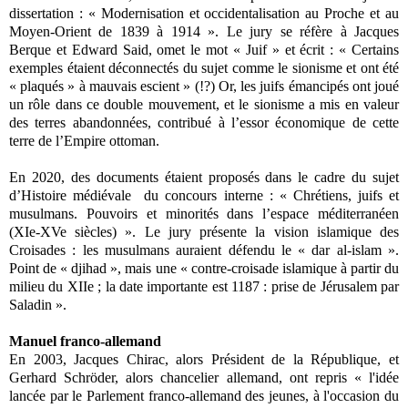
dissertation : « Modernisation et occidentalisation au Proche et au
Moyen-Orient de 1839 à 1914 ». Le jury se réfère à Jacques
Berque et Edward Said, omet le mot « Juif » et écrit : « Certains
exemples étaient déconnectés du sujet comme le sionisme et ont été
« plaqués » à mauvais escient » (!?) Or, les juifs émancipés ont joué
un rôle dans ce double mouvement, et le sionisme a mis en valeur
des terres abandonnées, contribué à l’essor économique de cette
terre de l’Empire ottoman.
En 2020, des documents étaient proposés dans le cadre du sujet
d’Histoire médiévale du concours interne : « Chrétiens, juifs et
musulmans. Pouvoirs et minorités dans l’espace méditerranéen
(XIe-XVe siècles) ». Le jury présente la vision islamique des
Croisades : les musulmans auraient défendu le « dar al-islam ».
Point de « djihad », mais une « contre-croisade islamique à partir du
milieu du XIIe ; la date importante est 1187 : prise de Jérusalem par
Saladin ».
Manuel franco-allemand
En 2003, Jacques Chirac, alors Président de la République, et
Gerhard Schröder, alors chancelier allemand, ont repris « l'idée
lancée par le Parlement franco-allemand des jeunes, à l'occasion du