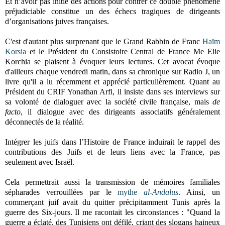
Et n’avoir pas initié des actions pour contrer ce double phénomène
préjudiciable constitue un des échecs tragiques de dirigeants
d’organisations juives françaises.
C'est d'autant plus surprenant que le Grand Rabbin de Franc
Haïm
Korsia
et le Président du Consistoire Central de France Me Elie
Korchia se plaisent à évoquer leurs lectures. Cet avocat évoque
d'ailleurs chaque vendredi matin, dans sa chronique sur Radio J, un
livre qu'il a lu récemment et apprécié particulièrement. Quant au
Président du CRIF Yonathan Arfi, il insiste dans ses interviews sur
sa volonté de dialoguer avec la société civile française, mais
de
facto
, il dialogue avec des dirigeants associatifs généralement
déconnectés de la réalité.
Intégrer les juifs dans l’Histoire de France induirait le rappel des
contributions des Juifs et de leurs liens avec la France, pas
seulement avec Israël.
Cela permettrait aussi la transmission de mémoires familiales
sépharades verrouillées par le
mythe
al-Andalus
. Ainsi, un
commerçant juif avait du quitter précipitamment Tunis après la
guerre des Six-jours. Il me racontait les circonstances : "Quand la
guerre a éclaté, des Tunisiens ont défilé, criant des slogans haineux