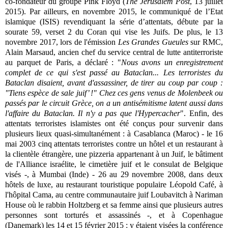
co-fondateur du groupe Pink Floyd (
The Jerusalem Post
, 13 juillet
2015). Par ailleurs, en novembre 2015, le communiqué de l’Etat
islamique (ISIS) revendiquant la série d’attentats, débute par la
sourate 59, verset 2 du Coran qui vise les Juifs. De plus, le 13
novembre 2017, lors de l'émission
Les Grandes Gueules
sur RMC,
Alain Marsaud, ancien chef du service central de lutte antiterroriste
au parquet de Paris, a déclaré : "
Nous avons un enregistrement
complet de ce qui s'est passé au Bataclan... Les terroristes du
Bataclan disaient, avant d'assassiner, de tirer au coup par coup :
"Tiens espèce de sale juif’ !" Chez ces gens venus de Molenbeek ou
passés par le circuit Grèce, on a un antisémitisme latent aussi dans
l'affaire du Bataclan. Il n'y a pas que l'Hypercacher
". Enfin, des
attentats terroristes islamistes ont été conçus pour survenir dans
plusieurs lieux quasi-simultanément : à Casablanca (Maroc) - le 16
mai 2003 cinq attentats terroristes contre un hôtel et un restaurant à
la clientèle étrangère, une pizzeria appartenant à un Juif, le bâtiment
de l'Alliance israélite, le cimetière juif et le consulat de Belgique
visés -, à Mumbai (Inde) - 26 au 29 novembre 2008, dans deux
hôtels de luxe, au restaurant touristique populaire Léopold Café, à
l'hôpital Cama, au centre communautaire juif Loubavitch à Nariman
House où le rabbin Holtzberg et sa femme ainsi que plusieurs autres
personnes sont torturés et assassinés -, et à Copenhague
(Danemark) les 14 et 15 février 2015 : y étaient visées la conférence