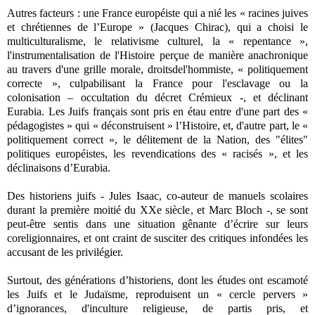
Autres facteurs : une France européiste qui a nié les « racines juives
et chrétiennes de l’Europe » (Jacques Chirac), qui a choisi le
multiculturalisme, le relativisme culturel, la « repentance »,
l'instrumentalisation de l'Histoire perçue de manière anachronique
au travers d'une grille morale, droitsdel'hommiste, « politiquement
correcte », culpabilisant la France pour l'esclavage ou la
colonisation – occultation du décret Crémieux -, et déclinant
Eurabia. Les Juifs français sont pris en étau entre d'une part des «
pédagogistes » qui « déconstruisent » l’Histoire, et, d'autre part, le «
politiquement correct », le délitement de la Nation, des "élites"
politiques européistes, les revendications des « racisés », et les
déclinaisons d’Eurabia.
Des historiens juifs - Jules Isaac, co-auteur de manuels scolaires
durant la première moitié du XXe siècle, et Marc Bloch -, se sont
peut-être sentis dans une situation gênante d’écrire sur leurs
coreligionnaires, et ont craint de susciter des critiques infondées les
accusant de les privilégier.
Surtout, des générations d’historiens, dont les études ont escamoté
les Juifs et le Judaïsme, reproduisent un « cercle pervers »
d’ignorances, d'inculture religieuse, de partis pris, et