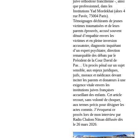
juive orthodoxe francilienne -, ainsi
que professionnel, dans les
Institutions Yad Mordekhaï (alors 4
rue Pavée, 75004 Paris).
Témoignages déchirants de jeunes
victimes traumatisées et de leurs
parents éprouvés, accusé souvent
dénué d’empathie envers les
victimes et en pleine inversion
accusatoire, diagnostic inquiétant
d’un expert psychiatre, direction
remarquable des débats par le
Président de la Cour David de
Pas… Un procès pénal sur un sujet
sensible, aux enjeux juridiques,
juifs, moraux et médicaux devant
inciter les parents et donateurs à une
exigence vitale envers les
institutions juives françaises
accueillant des enfants. Cet article
recourt, sans volonté de choquer,
aux termes précis pour désigner les
actes commis. J’évoquerai ce
procès lors de mon interview par
Radio Chalom Nitsan diffusée dès
le 26 mars 2026.