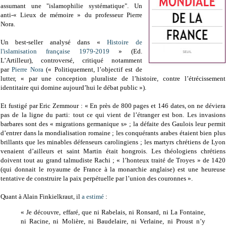
assumant une "islamophilie systématique". Un
anti-« Lieux de mémoire » du professeur Pierre
Nora.
Un best-seller analysé dans
«
Histoire de
l'islamisation française 1979-2019
» (Ed.
L’Artilleur),
controversé, critiqué notamment
par
Pierre Nora
(« Politiquement, l’objectif est de
lutter, « par une conception pluraliste de l’histoire, contre l’étrécissement
identitaire qui domine aujourd’hui le débat public »).
Et fustigé par Eric Zemmour : « En près de 800 pages et 146 dates, on ne déviera
pas de la ligne du parti: tout ce qui vient de l’étranger est bon. Les invasions
barbares sont des « migrations germanique s» ; la défaite des Gaulois leur permit
d’entrer dans la mondialisation romaine ; les conquérants arabes étaient bien plus
brillants que les minables défenseurs carolingiens ; les martyrs chrétiens de Lyon
venaient d’ailleurs et saint Martin était hongrois. Les théologiens chrétiens
doivent tout au grand talmudiste Rachi ; « l’honteux traité de Troyes » de 1420
(qui donnait le royaume de France à la monarchie anglaise) est une heureuse
tentative de construire la paix perpétuelle par l’union des couronnes ».
Quant à Alain Finkielkraut, il
a estimé
:
« Je découvre, effaré, que ni Rabelais, ni Ronsard, ni La Fontaine,
ni Racine, ni Molière, ni Baudelaire, ni Verlaine, ni Proust n’y