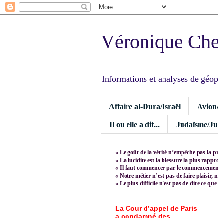
Véronique Ch
Informations et analyses de géopoli
Affaire al-Dura/Israël
Avion
Il ou elle a dit...
Judaïsme/Jui
« Le goût de la vérité n’empêche pas la p
« La lucidité est la blessure la plus rapp
« Il faut commencer par le commencement,
« Notre métier n’est pas de faire plaisir, 
« Le plus difficile n'est pas de dire ce que
La Cour d’appel de Paris
a condamné des