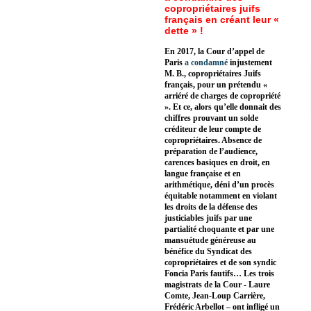
copropriétaires juifs
français en créant leur «
dette » !
En 2017, la Cour d’appel de
Paris
a condamné
injustement
M. B., copropriétaires Juifs
français, pour un prétendu «
arriéré de charges de copropriété
». Et ce, alors qu’elle donnait des
chiffres prouvant un solde
créditeur de leur compte de
copropriétaires. Absence de
préparation de l’audience,
carences basiques en droit, en
langue française et en
arithmétique, déni d’un procès
équitable notamment en violant
les droits de la défense des
justiciables juifs par une
partialité choquante et par une
mansuétude généreuse au
bénéfice du Syndicat des
copropriétaires et de son syndic
Foncia Paris fautifs… Les trois
magistrats de la Cour - Laure
Comte, Jean-Loup Carrière,
Frédéric Arbellot – ont infligé un