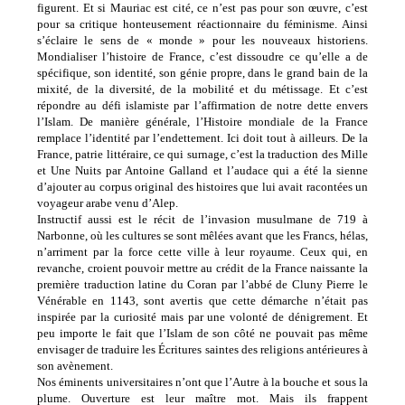
figurent. Et si Mauriac est cité, ce n’est pas pour son œuvre, c’est
pour sa critique honteusement réactionnaire du féminisme. Ainsi
s’éclaire le sens de « monde » pour les nouveaux historiens.
Mondialiser l’histoire de France, c’est dissoudre ce qu’elle a de
spécifique, son identité, son génie propre, dans le grand bain de la
mixité, de la diversité, de la mobilité et du métissage. Et c’est
répondre au défi islamiste par l’affirmation de notre dette envers
l’Islam. De manière générale, l’Histoire mondiale de la France
remplace l’identité par l’endettement. Ici doit tout à ailleurs. De la
France, patrie littéraire, ce qui surnage, c’est la traduction des Mille
et Une Nuits par Antoine Galland et l’audace qui a été la sienne
d’ajouter au corpus original des histoires que lui avait racontées un
voyageur arabe venu d’Alep.
Instructif aussi est le récit de l’invasion musulmane de 719 à
Narbonne, où les cultures se sont mêlées avant que les Francs, hélas,
n’arriment par la force cette ville à leur royaume. Ceux qui, en
revanche, croient pouvoir mettre au crédit de la France naissante la
première traduction latine du Coran par l’abbé de Cluny Pierre le
Vénérable en 1143, sont avertis que cette démarche n’était pas
inspirée par la curiosité mais par une volonté de dénigrement. Et
peu importe le fait que l’Islam de son côté ne pouvait pas même
envisager de traduire les Écritures saintes des religions antérieures à
son avènement.
Nos éminents universitaires n’ont que l’Autre à la bouche et sous la
plume. Ouverture est leur maître mot. Mais ils frappent