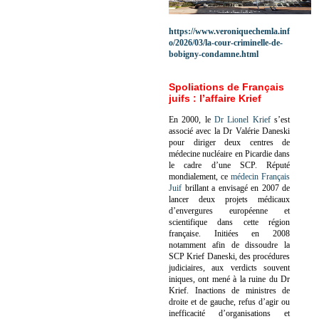
https://www.veroniquechemla.inf
o/2026/03/la-cour-criminelle-de-
bobigny-condamne.html
Spoliations de Français
juifs : l’affaire Krief
En 2000, le
Dr Lionel Krief
s’est
associé avec la Dr Valérie Daneski
pour diriger deux centres de
médecine nucléaire en Picardie dans
le cadre d’une SCP.
Réputé
mondialement, ce
médecin Français
Juif
brillant a envisagé en 2007 de
lancer deux projets médicaux
d’envergures européenne et
scientifique dans cette région
française.
Initiées en 2008
notamment afin de dissoudre la
SCP Krief Daneski, des procédures
judiciaires, aux verdicts souvent
iniques, ont mené à la ruine du Dr
Krief.
Inactions de ministres de
droite et de gauche, refus d’agir ou
inefficacité d’organisations et