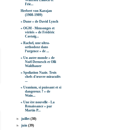
Winfried Laasch et
Frie...
Herbert von Karajan
(1908-1989)
« Dune » de David Lynch
« OGM - Mensonges et
vérités » de Frédéric
Castaig...
« Rachel, une ultra-
orthodoxe dans
l‘urgence » de ...
« Un autre monde » de
Noël Dernesch et Olli
Waldhauer
« Spoliation Nazie. Trois
chefs d'œuvre miraculés
...
« Uranium, si puissant et si
dangereux ? » de
Wain...
« Une ère nouvelle - La
Renaissance » par
Martin P...
►
juillet
(30)
►
juin
(39)