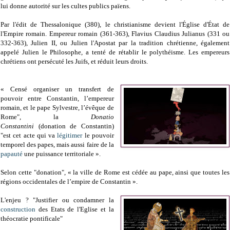
lui donne autorité sur les cultes publics païens.
Par l'édit de Thessalonique (380), le christianisme devient l'Église d'État de
l'Empire romain. Empereur romain (
361-363), Flavius Claudius Julianus (331 ou
332-363), Julien II, ou Julien l'Apostat par la tradition chrétienne, également
appelé Julien le Philosophe, a tenté de rétablir le polythéisme. Les empereurs
chrétiens ont persécuté les Juifs, et réduit leurs droits.
« Censé organiser un transfert de
pouvoir entre Constantin, l’empereur
romain, et le pape Sylvestre, l’évêque de
Rome", la
Donatio
Constantini
(donation de Constantin)
"est cet acte qui va
légitimer
le pouvoir
temporel des papes, mais aussi faire de la
papauté
une puissance territoriale ».
Selon cette "donation", « la ville de Rome est cédée au pape, ainsi que toutes les
régions occidentales de l’empire de Constantin ».
L'enjeu ? "Justifier ou condamner la
construction
des Etats de l'Eglise et la
théocratie pontificale"