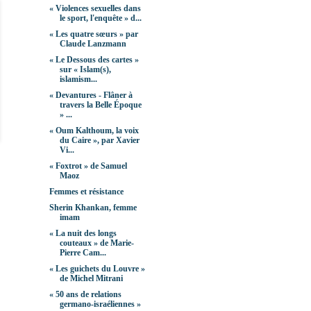
« Violences sexuelles dans
le sport, l'enquête » d...
« Les quatre sœurs » par
Claude Lanzmann
« Le Dessous des cartes »
sur « Islam(s),
islamism...
« Devantures - Flâner à
travers la Belle Époque
» ...
« Oum Kalthoum, la voix
du Caire », par Xavier
Vi...
« Foxtrot » de Samuel
Maoz
Femmes et résistance
Sherin Khankan, femme
imam
« La nuit des longs
couteaux » de Marie-
Pierre Cam...
« Les guichets du Louvre »
de Michel Mitrani
« 50 ans de relations
germano-israéliennes »