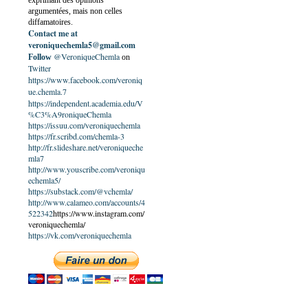
exprimant des opinions
argumentées, mais non celles
diffamatoires.
Contact me at
veroniquechemla5@gmail.com
@VeroniqueChemla
Follow
on
Twitter
https://www.facebook.com/veroniq
ue.chemla.7
https://independent.academia.edu/V
%C3%A9roniqueChemla
https://issuu.com/veroniquechemla
https://fr.scribd.com/chemla-3
http://fr.slideshare.net/veroniqueche
mla7
http://www.youscribe.com/veroniqu
echemla5/
https://substack.com/@vchemla/
http://www.calameo.com/accounts/4
522342
https://www.instagram.com/
veroniquechemla/
https://vk.com/veroniquechemla