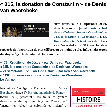
« 315, la donation de Constantin » de Denis
van Waerebeke
Arte diffusera le 6 septembre 2020,
dans la série «
Quand l'histoire fait
date
» (
Zahlen schreiben Geschichte
), «
315, la donation de Constantin
» (
315,
Konstantinische Schenkung
) de Denis
van Waerebeke. « 315 est la date
supposée de l’apparition du plus célèbre, ou du moins du plus influent des textes
du Moyen Âge : la donation de Constantin ».
« -33 - Crucifixion de Jésus » par Denis van Waerebeke
« 315, la donation de Constantin » de Denis van Waerebeke
« 24 septembre 622 : l'an 1 de l'islam » par Denis van Waerebeke
« 1492 : un nouveau monde » par Denis van Waerebeke
Le Vatican
Nommé au Collège de France en 2015,
Patrick
Boucheron
dirige l’«
Histoire mondiale de France
»
(Seuil, 2017) présentant "les nouvelles grandes
dates mondiales qui ont façonné l’hexagone",
"mettant en valeur les colonisés et l’islam" et