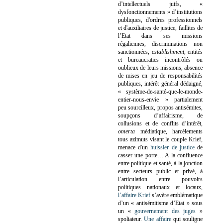
d’intellectuels juifs, «
dysfonctionnements » d’institutions
publiques, d'ordres professionnels
et d'auxiliaires de justice, faillites de
l’Etat dans ses missions
régaliennes, discriminations non
sanctionnées,
establishment
, entités
et bureaucraties incontrôlés ou
oublieux de leurs missions, absence
de mises en jeu de responsabilités
publiques, intérêt général dédaigné,
« système-de-santé-que-le-monde-
entier-nous-envie » partialement
peu sourcilleux, propos antisémites,
soupçons d’affairisme, de
collusions et de conflits d’intérêt,
omerta
médiatique, harcèlements
tous azimuts visant le couple Krief,
menace d'un
huissier de justice
de
casser une porte…
A la confluence
entre politique et santé, à la jonction
entre secteurs public et privé, à
l’articulation entre pouvoirs
politiques nationaux et locaux,
l’affaire Krief
s’avère emblématique
d’un « antisémitisme d’Etat » sous
un «
gouvernement des juges
»
spoliateur.
Une affaire
qui souligne