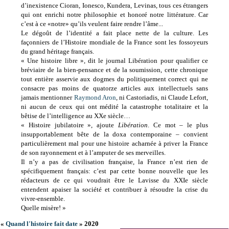
d’inexistence Cioran, Ionesco, Kundera, Levinas, tous ces étrangers
qui ont enrichi notre philosophie et honoré notre littérature. Car
c’est à ce «notre» qu’ils veulent faire rendre l’âme...
Le dégoût de l’identité a fait place nette de la culture. Les
façonniers de l’Histoire mondiale de la France sont les fossoyeurs
du grand héritage français.
« Une histoire libre », dit le journal Libération pour qualifier ce
bréviaire de la bien-pensance et de la soumission, cette chronique
tout entière asservie aux dogmes du politiquement correct qui ne
consacre pas moins de quatorze articles aux intellectuels sans
jamais mentionner
Raymond Aron
, ni Castoriadis, ni Claude Lefort,
ni aucun de ceux qui ont médité la catastrophe totalitaire et la
bêtise de l’intelligence au XXe siècle…
« Histoire jubilatoire », ajoute
Libération
. Ce mot – le plus
insupportablement bête de la doxa contemporaine – convient
particulièrement mal pour une histoire acharnée à priver la France
de son rayonnement et à l’amputer de ses merveilles.
Il n’y a pas de civilisation française, la France n’est rien de
spécifiquement français: c’est par cette bonne nouvelle que les
rédacteurs de ce qui voudrait être le Lavisse du XXIe siècle
entendent apaiser la société et contribuer à résoudre la crise du
vivre-ensemble.
Quelle misère! »
«
Quand l'histoire fait date
» 2020