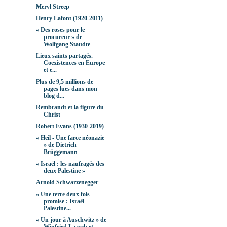
Meryl Streep
Henry Lafont (1920-2011)
« Des roses pour le
procureur » de
Wolfgang Staudte
Lieux saints partagés.
Coexistences en Europe
et e...
Plus de 9,5 millions de
pages lues dans mon
blog d...
Rembrandt et la figure du
Christ
Robert Evans (1930-2019)
« Heil - Une farce néonazie
» de Dietrich
Brüggemann
« Israël : les naufragés des
deux Palestine »
Arnold Schwarzenegger
« Une terre deux fois
promise : Israël –
Palestine...
« Un jour à Auschwitz » de