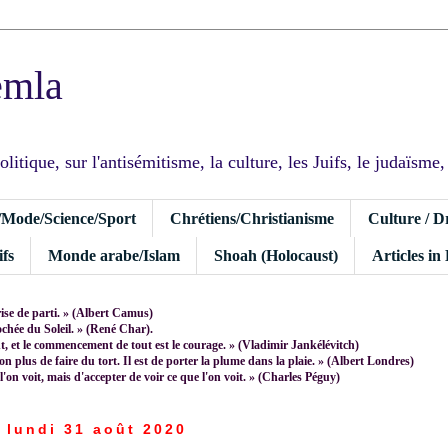
emla
tique, sur l'antisémitisme, la culture, les Juifs, le judaïsme, I
/Mode/Science/Sport
Chrétiens/Christianisme
Culture / D
fs
Monde arabe/Islam
Shoah (Holocaust)
Articles in
rise de parti. » (Albert Camus)
rochée du Soleil. » (René Char).
 et le commencement de tout est le courage. » (Vladimir Jankélévitch)
non plus de faire du tort. Il est de porter la plume dans la plaie. » (Albert Londres)
 l'on voit, mais d'accepter de voir ce que l'on voit. » (Charles Péguy)
lundi 31 août 2020