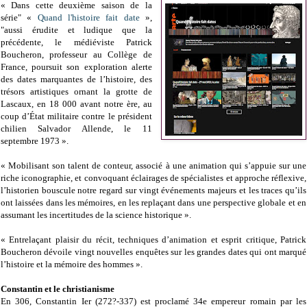
« Dans cette deuxième saison de la
série" «
Quand l'histoire fait date
»,
"aussi érudite et ludique que la
précédente, le médiéviste Patrick
Boucheron, professeur au Collège de
France, poursuit son exploration alerte
des dates marquantes de l’histoire, des
trésors artistiques ornant la grotte de
Lascaux, en 18 000 avant notre ère, au
coup d’État militaire contre le président
chilien Salvador Allende, le 11
septembre 1973 ».
« Mobilisant son talent de conteur, associé à une animation qui s’appuie sur une
riche iconographie, et convoquant éclairages de spécialistes et approche réflexive,
l’historien bouscule notre regard sur vingt événements majeurs et les traces qu’ils
ont laissées dans les mémoires, en les replaçant dans une perspective globale et en
assumant les incertitudes de la science historique ».
« Entrelaçant plaisir du récit, techniques d’animation et esprit critique, Patrick
Boucheron dévoile vingt nouvelles enquêtes sur les grandes dates qui ont marqué
l’histoire et la mémoire des hommes ».
Constantin et le christianisme
En 306, Constantin Ier (272?-337) est proclamé 34e empereur romain par les