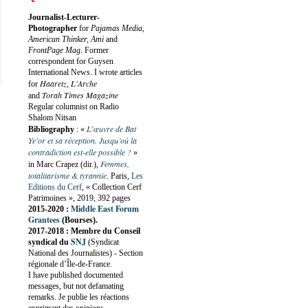
Journalist-Lecturer-
Photographer
for
Pajamas Media,
American Thinker, Ami
and
FrontPage Mag
. Former
correspondent for Guysen
International News. I wrote articles
Haaretz
L'Arche
for
,
Torah Times Magazine
and
Regular columnist on Radio
Shalom Nitsan
L’œuvre de Bat
Bibliography
:
«
Ye’or et sa réception. Jusqu’où la
contradiction est-elle possible ?
»
Femmes,
in Marc Crapez (dir.),
totalitarisme & tyrannie
. Paris,
Les
Editions du Cerf
, « Collection Cerf
Patrimoines », 2019, 392 pages
Middle East Forum
2015-2020 :
Grantees
(Bourses).
2017-2018 : Membre du Conseil
SNJ
syndical du
(Syndicat
National des Journalistes) - Section
régionale d’Île-de-France.
I have published documented
messages, but not defamating
remarks. Je publie les réactions