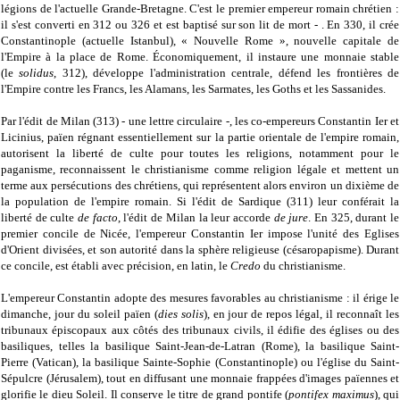
légions de l'actuelle Grande-Bretagne. C'est le premier empereur romain chrétien
:
il s'est converti en 312 ou 326 et est baptisé sur son lit de mort - .
En 330, il crée
Constantinople (actuelle Istanbul),
« Nouvelle Rome », nouvelle capitale de
l'Empire à la place de Rome.
Économiquement
, il instaure une monnaie stable
(le
solidus
, 312), développe l'administration centrale, défend les frontières de
l'Empire contre les Francs, les Alamans, les Sarmates, les Goths et les Sassanides.
Par l'édit de Milan (313) - une lettre circulaire -, les co-empereurs Constantin Ier et
Licinius,
païen
régnant essentiellement sur la partie orientale de l'empire romain,
autorisent la liberté de culte pour toutes les religions, notamment pour le
paganisme, reconnaissent le christianisme comme religion légale et
mettent un
terme aux persécutions des chrétiens, qui représentent alors environ un dixième de
la population de l'empire romain
. Si
l'édit de Sardique (311) leur conférait la
liberté de culte
de facto
, l'édit de Milan la leur accorde
de jure
.
En 325, durant le
premier concile de Nicée, l'empereur Constantin Ier impose l'unité des Eglises
d'Orient divisées, et son autorité dans la sphère religieuse (c
ésaropapisme). Durant
ce concile, est établi avec précision,
en latin,
le
Credo
du christianisme.
L'empereur Constantin adopte des mesures favorables au christianisme :
il érige
le
dimanche,
jour du soleil païen (
dies solis
), en jour de repos légal, il reconnaît les
tribunaux épiscopaux aux côtés des tribunaux civils, il édifie des églises ou des
basiliques, telles la basilique Saint-Jean-de-Latran (Rome), la basilique Saint-
Pierre (Vatican), la basilique Sainte-Sophie (Constantinople) ou l'église du Saint-
Sépulcre (Jérusalem), tout en diffusant une monnaie frappées d'images pa
ïennes et
glorifie le dieu Soleil. Il conserve le titre de grand pontife (
pontifex maximus
), qui