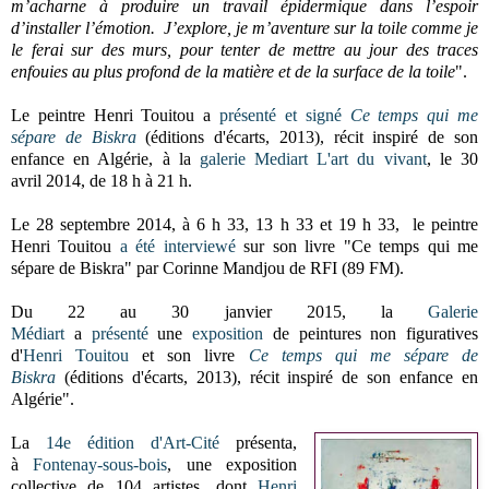
m’acharne à produire un travail épidermique dans l’espoir
d’installer l’émotion. J’explore, je m’aventure sur la toile comme je
le ferai sur des murs, pour tenter de mettre au jour des traces
enfouies au plus profond de la matière et de la surface de la toile
".
Le peintre Henri Touitou a
présenté et signé
Ce temps qui me
sépare de Biskra
(éditions d'écarts, 2013), récit inspiré de son
enfance en Algérie, à la
galerie Mediart L'art du vivant
, le 30
avril 2014, de 18 h à 21 h.
Le 28 septembre 2014, à 6 h 33, 13 h 33 et 19 h 33,
le peintre
Henri Touitou
a été interviewé
sur son livre "Ce temps qui me
sépare de Biskra" par Corinne Mandjou de RFI
(89 FM).
Du 22 au 30 janvier 2015, la
Galerie
Médiart
a
présenté
une
e
xposition
de peintures non figuratives
d'
Henri Touitou
et son livre
Ce temps qui me sépare de
Biskra
(éditions d'écarts, 2013), récit inspiré de son enfance en
Algérie".
La
14e édition d'Art-Cité
présenta,
à
Fontenay-sous-bois
, une exposition
collective de 104 artistes, dont
Henri