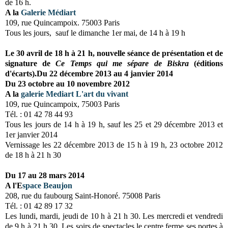
de 16 h.
A la
Galerie Médiart
109, rue Quincampoix. 75003 Paris
Tous les jours, sauf le dimanche 1er mai, de 14 h à 19 h
Le 30 avril de 18 h à 21 h, nouvelle séance de présentation et de
signature de
Ce Temps qui me sépare de Biskra
(éditions
d'écarts).
Du 22 décembre 2013 au 4 janvier 2014
Du 23 octobre au 10 novembre 2012
A la
galerie Mediart L'art du vivant
109, rue Quincampoix, 75003 Paris
Tél. : 01 42 78 44 93
Tous les jours de 14 h à 19 h, sauf les 25 et 29 décembre 2013 et
1er janvier 2014
Vernissage les 22 décembre 2013 de 15 h à 19 h,
23 octobre 2012
de 18 h à 21 h 30
D
u 17 au 28 mars 2014
A l
'E
space Beaujon
208, rue du faubourg Saint-Honoré. 75008 Paris
Tél. : 01 42 89 17 32
Les lundi, mardi, jeudi de 10 h à 21 h 30. Les mercredi et vendredi
de 9 h à 21 h 30. Les soirs de spectacles le centre ferme ses portes à