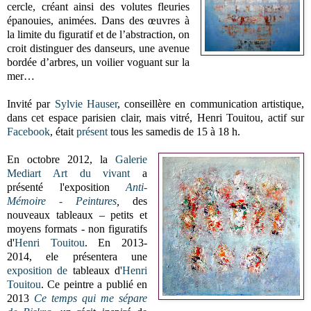
cercle, créant ainsi des volutes fleuries
épanouies, animées. Dans des œuvres à
la limite du figuratif et de l’abstraction, on
croit distinguer des danseurs, une avenue
bordée d’arbres, un voilier voguant sur la
mer…
Invité par
Sylvie Hauser
, conseillère en communication artistique,
dans cet espace parisien clair, mais vitré, Henri Touitou, actif sur
Facebook
, était
présent
tous les samedis de 15 à 18 h.
En octobre 2012, la
Galerie
Mediart Art du vivant
a
présenté l'exposition
Anti-
Mémoire - Peintures
,
des
nouveaux tableaux – petits et
moyens formats - non figuratifs
d'
Henri Touitou
. En 2013-
2014, ele présentera une
exposition
de
tableaux d'
Henri
Touitou
. Ce peintre a publié en
2013
Ce temps qui me sépare