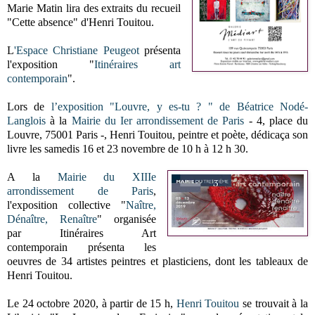
Marie Matin lira des extraits du recueil
"Cette absence" d'Henri Touitou.
L
'Espace Christiane Peugeot
présenta
l'exposition "
Itinéraires art
contemporain
".
Lors de
l’exposition "Louvre, y es-tu ? " de Béatrice Nodé-
Langlois
à la
Mairie du Ier arrondissement de Paris
- 4, place du
Louvre, 75001 Paris -,
Henri Touitou, peintre et poète, dédicaça son
livre les s
amedis 16 et 23 novembre de 10 h à 12 h 30.
A la
Mairie du XIIIe
arrondissement de Paris
,
l'exposition collective "
Naître,
Dénaître, Renaître
" organisée
par
Itinéraires Art
contemporain
présenta les
oeuvres de 34 artistes peintres et plasticiens, dont les tableaux de
Henri Touitou.
Le 24 octobre 2020, à partir de 15 h,
Henri Touitou
se trouvait à la