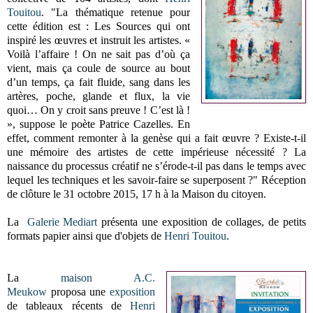
Touitou
. "La thématique retenue pour
cette édition est : Les Sources qui ont
inspiré les œuvres et instruit les artistes. «
Voilà l’affaire ! On ne sait pas d’où ça
vient, mais ça coule de source au bout
d’un temps, ça fait fluide, sang dans les
artères, poche, glande et flux, la vie
quoi… On y croit sans preuve ! C’est là !
», suppose le poète Patrice Cazelles. En
effet, comment remonter à la genèse qui a fait œuvre ? Existe-t-il
une mémoire des artistes de cette impérieuse nécessité ? La
naissance du processus créatif ne s’érode-t-il pas dans le temps avec
lequel les techniques et les savoir-faire se superposent ?"
Réception
de clôture le 31 octobre 2015, 17 h à la Maison du citoyen.
La
Galerie Mediart
présenta une exposition de collages, de petits
formats papier ainsi que d'objets de
Henri Touitou
.
La
maison A.C.
Meukow
proposa une
exposition
de tableaux récents de
Henri