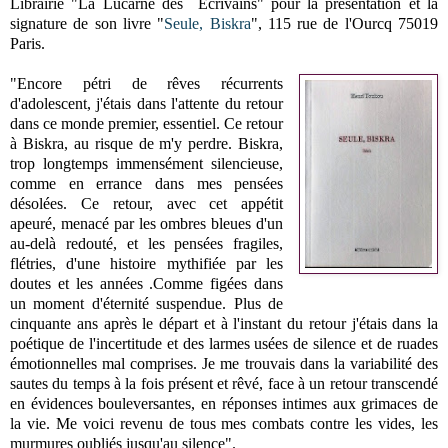
Librairie "La Lucarne des Ecrivains" pour la présentation et la
signature de son livre "
Seule, Biskra
", 115 rue de l'Ourcq 75019
Paris.
"Encore pétri de rêves récurrents
d'adolescent, j'étais dans l'attente du retour
dans ce monde premier, essentiel. Ce retour
à Biskra, au risque de m'y perdre. Biskra,
trop longtemps immensément silencieuse,
comme en errance dans mes pensées
désolées. Ce retour, avec cet appétit
apeuré, menacé par les ombres bleues d'un
au-delà redouté, et les pensées fragiles,
flétries, d'une histoire mythifiée par les
doutes et les années .Comme figées dans
un moment d'éternité suspendue. Plus de
cinquante ans après le départ et à l'instant du retour j'étais dans la
poétique de l'incertitude et des larmes usées de silence et de ruades
émotionnelles mal comprises. Je me trouvais dans la variabilité des
sautes du temps à la fois présent et rêvé, face à un retour transcendé
en évidences bouleversantes, en réponses intimes aux grimaces de
la vie. Me voici revenu de tous mes combats contre les vides, les
murmures oubliés jusqu'au silence".