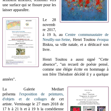
une surface qui se fissure pour les
laisser apparaître.
Le 28
novemb
re 2017,
à 19 h, au
Centre communautaire de
Neuilly-sur-Seine
, Henri Touitou
évoqua
Biskra, sa ville natale, et a dédicacé son
livre.
Henri Touitou a aussi signé "Cette
absence", "un recueil de poésie pensé,
comme une élégie écrite en hommage à
son frère Théodore décédé il y a quelque
années".
La Galerie Mediart
présenta
l'exposition de peintures,
d'objets et de collages
de cet
artiste. Vernissage le 27 mars 2018 de
17 h à 21 h et à 19 h la comédienne