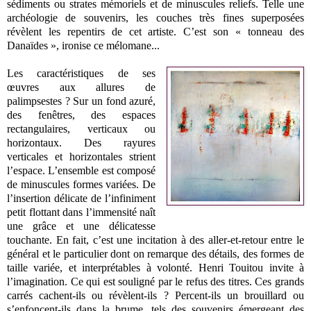
sédiments ou strates mémoriels et de minuscules reliefs. Telle une
archéologie de souvenirs, les couches très fines superposées
révèlent les repentirs de cet artiste. C’est son « tonneau des
Danaïdes », ironise ce mélomane...
Les caractéristiques de ses
œuvres aux allures de
palimpsestes ? Sur un fond azuré,
des fenêtres, des espaces
rectangulaires, verticaux ou
horizontaux. Des rayures
verticales et horizontales strient
l’espace. L’ensemble est composé
de minuscules formes variées. De
l’insertion délicate de l’infiniment
petit flottant dans l’immensité naît
une grâce et une délicatesse
touchante. En fait, c’est une incitation à des aller-et-retour entre le
général et le particulier dont on remarque des détails, des formes de
taille variée, et interprétables à volonté. Henri Touitou invite à
l’imagination. Ce qui est souligné par le refus des titres. Ces grands
carrés cachent-ils ou révèlent-ils ? Percent-ils un brouillard ou
s’enfoncent-ils dans la brume, tels des souvenirs émergeant des