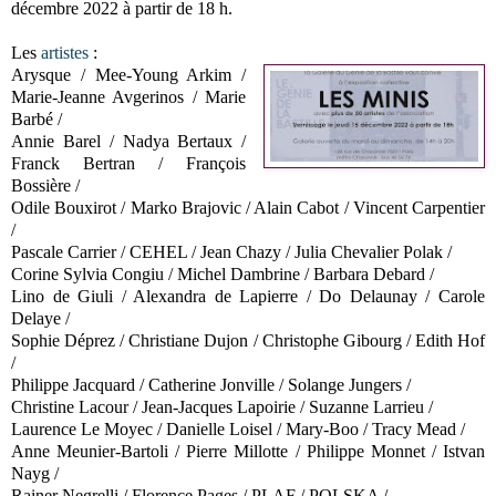
décembre 2022 à partir de 18 h.
Les
artistes
:
Arysque / Mee-Young Arkim /
Marie-Jeanne Avgerinos / Marie
Barbé /
Annie Barel / Nadya Bertaux /
Franck Bertran / François
Bossière /
Odile Bouxirot / Marko Brajovic / Alain Cabot / Vincent Carpentier
/
Pascale Carrier / CEHEL / Jean Chazy / Julia Chevalier Polak /
Corine Sylvia Congiu / Michel Dambrine / Barbara Debard /
Lino de Giuli / Alexandra de Lapierre / Do Delaunay / Carole
Delaye /
Sophie Déprez / Christiane Dujon / Christophe Gibourg / Edith Hof
/
Philippe Jacquard / Catherine Jonville / Solange Jungers /
Christine Lacour / Jean-Jacques Lapoirie / Suzanne Larrieu /
Laurence Le Moyec / Danielle Loisel / Mary-Boo / Tracy Mead /
Anne Meunier-Bartoli / Pierre Millotte / Philippe Monnet / Istvan
Nayg /
Rainer Negrelli / Florence Pages / PLAF / POLSKA /