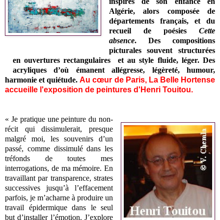
inspirés de son enfance en
Algérie, alors composée de
départements français, et du
recueil de poésies
Cette
absence
.
Des compositions
picturales souvent structurées
en ouvertures rectangulaires et au style fluide, léger. Des
acryliques d’où émanent allégresse, légèreté, humour,
harmonie et quiétude.
Au cœur de Paris, La Belle Hortense
accueille l'exposition de peintures d'Henri Touitou.
« Je pratique une peinture du non-
récit qui dissimulerait, presque
malgré moi, les souvenirs d’un
passé, comme dissimulé dans les
tréfonds de toutes mes
interrogations, de ma mémoire. En
travaillant par transparence, strates
successives jusqu’à l’effacement
parfois, je m’acharne à produire un
travail épidermique dans le seul
but d’installer l’émotion. J’explore