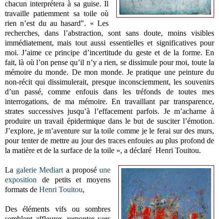
chacun interprétera à sa guise. Il
travaille patiemment sa toile où
rien n’est du au hasard". « Les
recherches, dans l’abstraction, sont sans doute, moins visibles
immédiatement, mais tout aussi essentielles et significatives pour
moi. J’aime ce principe d’incertitude du geste et de la forme. En
fait, là où l’on pense qu’il n’y a rien, se dissimule pour moi, toute la
mémoire du monde. De mon monde. Je pratique une peinture du
non-récit qui dissimulerait, presque inconsciemment, les souvenirs
d’un passé, comme enfouis dans les tréfonds de toutes mes
interrogations, de ma mémoire. En travaillant par transparence,
strates successives jusqu’à l’effacement parfois. Je m’acharne à
produire un travail épidermique dans le but de susciter l’émotion.
J’explore, je m’aventure sur la toile comme je le ferai sur des murs,
pour tenter de mettre au jour des traces enfouies au plus profond de
la matière et de la surface de la toile », a déclaré Henri Touitou.
La
galerie Mediart
a proposé
une
exposition
de petits et moyens
formats de
Henri Touitou
,
Des éléments vifs ou sombres
semblent affleurer, remonter vers