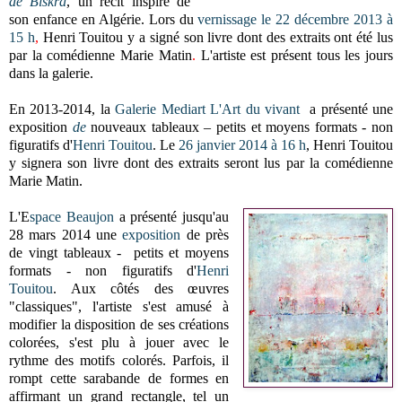
de Biskra
, un récit inspiré de
son enfance en Algérie.
Lors du
v
ernissage le 22 décembre 2013 à
15 h
,
Henri Touitou y a signé son livre dont des extraits ont été lus
par la comédienne Marie Matin
.
L'artiste est présent tous les jours
dans la galerie.
En 2013-2014, la
Galerie Mediart L'Art du vivant
a présenté une
exposition
de
nouveaux tableaux – petits et moyens formats - non
figuratifs d'
Henri Touitou
. Le
26 janvier 2014 à 16 h
,
Henri Touitou
y signera son livre dont des extraits seront lus par la comédienne
Marie Matin.
L'E
space Beaujon
a présenté jusqu'au
28 mars 2014 une
exposition
de près
de vingt
tableaux - petits et moyens
formats - non figuratifs d'
Henri
Touitou
. Aux côtés des œuvres
"classiques", l'artiste s'est amusé à
modifier la disposition de ses créations
colorées, s'est plu à jouer avec le
rythme des motifs colorés. Parfois, il
rompt cette sarabande de formes en
affirmant un grand rectangle, tel un