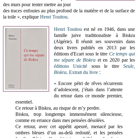
des murs pour tenter mettre au jour
des traces enfouies au plus profond de la matière et de la surface de
la toile », explique
Henri Touitou
.
Henri Touitou
est né en 1946, dans une
famille juive traditionaliste à Biskra
(Algérie). Il réunit ses souvenirs dans
deux livres publiés en 2013 par les
éditions d'Ecart sous le titre
Ce temps qui
me sépare de Biskra
et en 2020 par les
é
ditions Unicité
sous le titre
Seule,
Biskra
.
Extrait du livre
:
« Encore pétri de rêves récurrents
d’adolescent, j’étais dans l’attente
du retour dans ce monde premier,
essentiel.
Ce retour à Biskra, au risque de m’y perdre.
Biskra, trop longtemps immensément silencieuse,
comme en errance dans mes pensées désolées.
Ce retour, avec cet appétit apeuré, menacé par les
ombres bleues d’un au-delà redouté, et les pensées