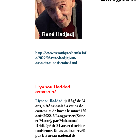
http://www.veroniquechemla.inf
o/2022/06/rene-hadjaj-un-
assassinat-antisemite.html
Liyahou Haddad,
assassiné
Liyahou Haddad
, juif âgé de 34
ans, a été assassiné à coups de
couteau et de hache le samedi 20
août 2022, à Longperrier (Seine-
et-Marne), par Mohammed
Dridi, âgé de 24 ans et d'origine
tunisienne. Un assassinat révélé
par le Bureau national de