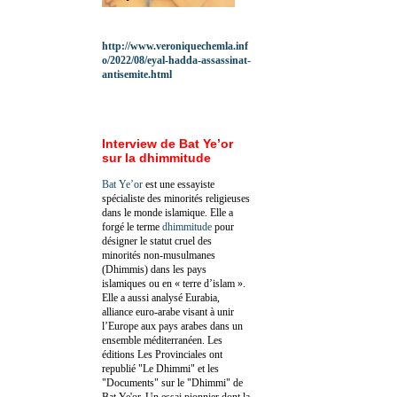
http://www.veroniquechemla.inf
o/2022/08/eyal-hadda-assassinat-
antisemite.html
Interview de Bat Ye’or
sur la dhimmitude
Bat Ye’or
est une essayiste
spécialiste des minorités religieuses
dans le monde islamique. Elle a
forgé le terme
dhimmitude
pour
désigner le statut cruel des
minorités non-musulmanes
(Dhimmis) dans les pays
islamiques ou en « terre d’islam ».
Elle a aussi analysé Eurabia,
alliance euro-arabe visant à unir
l’Europe aux pays arabes dans un
ensemble méditerranéen. Les
éditions Les Provinciales ont
republié "Le Dhimmi" et les
"Documents" sur le "Dhimmi" de
Bat Ye'or. Un essai pionnier dont la