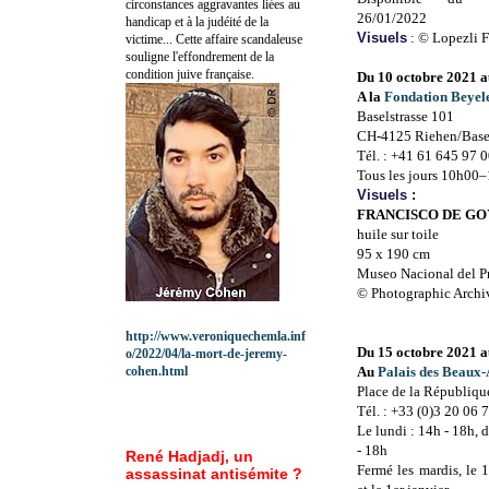
circonstances aggravantes liées au
26/01/2022
handicap et à la judéité de la
Visuels
: © Lopezli F
victime... Cette affaire scandaleuse
souligne l'effondrement de la
condition juive française.
Du 10 octobre 2021 a
A la
Fondation Beyel
Baselstrasse 101
CH-4125 Riehen/Base
Tél. : +41 61 645 97 
Tous les jours 10h00–
Visuels :
FRANCISCO DE GOY
huile sur toile
95 x 190 cm
Museo Nacional del P
© Photographic Archi
http://www.veroniquechemla.inf
Du 15 octobre 2021 a
o/2022/04/la-mort-de-jeremy-
cohen.html
Au
Palais des Beaux-A
Place de la République
Tél. : +33 (0)3 20 06 
Le lundi : 14h - 18h,
- 18h
René Hadjadj, un
Fermé les mardis, le 
assassinat antisémite ?