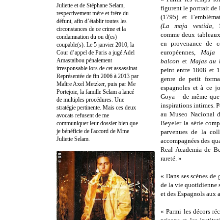
Juliette et de Stéphane Selam,
figurent le portrait de
respectivement mère et frère du
(1795) et l’emblém
défunt, afin d’établir toutes les
(La maja vestida
, 
circonstances de ce crime et la
comme deux tableaux
condamnation du ou d(es)
en provenance de co
coupable(s). Le 5 janvier 2010, la
européennes,
Maja 
Cour d’appel de Paris a jugé Adel
Amastaibou pénalement
balcon
et
Majas au 
irresponsable lors de cet assassinat.
peint entre 1808 et 1
Représentée de fin 2006 à 2013 par
genre de petit forma
Maître Axel Metzker, puis par Me
espagnoles et à ce j
Portejoie, la famille Selam a lancé
Goya – de même que d
de multiples procédures. Une
inspirations intimes. 
stratégie pertinente. Mais ces deux
au Museo Nacional de
avocats refusent de me
Beyeler la série comp
communiquer leur dossier bien que
je bénéficie de l'accord de Mme
parvenues de la col
Juliette Selam.
accompagnées des quat
Real Academia de Bel
rareté. »
« Dans ses scènes de g
de la vie quotidienne
et des Espagnols aux 
« Parmi les décors réc