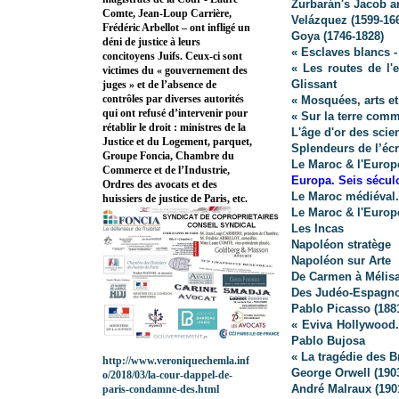
Zurbarán's Jacob a
Comte, Jean-Loup Carrière,
Velázquez (1599-16
Frédéric Arbellot – ont infligé un
Goya (1746-1828)
déni de justice à leurs
« Esclaves blancs 
concitoyens Juifs. Ceux-ci sont
« Les routes de l'
victimes du « gouvernement des
Glissant
juges » et de l’absence de
contrôles par diverses autorités
« Mosquées, arts e
qui ont refusé d’intervenir pour
« Sur la terre comm
rétablir le droit : ministres de la
L'âge d'or des scie
Justice et du Logement, parquet,
Splendeurs de l’écr
Groupe Foncia, Chambre du
Le Maroc & l'Europe
Commerce et de l’Industrie,
Europa. Seis sécul
Ordres des avocats et des
Le Maroc médiéval.
huissiers de justice de Paris, etc.
Le Maroc & l'Europe
Les Incas
Napoléon stratège
Napoléon sur Arte
De Carmen à Mélis
Des Judéo-Espagno
Pablo Picasso (188
« Eviva Hollywood
Pablo Bujosa
« La tragédie des B
http://www.veroniquechemla.inf
George Orwell (190
o/2018/03/la-cour-dappel-de-
André Malraux (190
paris-condamne-des.html