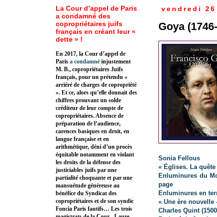
La Cour d’appel de Paris
vendredi 2
a condamné des
copropriétaires juifs
Goya (1746
français en créant leur «
dette » !
En 2017, la Cour d’appel de
Paris
a condamné
injustement
M. B., copropriétaires Juifs
français, pour un prétendu «
arriéré de charges de copropriété
». Et ce, alors qu’elle donnait des
chiffres prouvant un solde
créditeur de leur compte de
copropriétaires. Absence de
préparation de l’audience,
carences basiques en droit, en
langue française et en
arithmétique, déni d’un procès
équitable notamment en violant
Sonia Fellous
les droits de la défense des
« Églises. La quête
justiciables juifs par une
Enluminures du Mo
partialité choquante et par une
page
mansuétude généreuse au
Enluminures en terr
bénéfice du Syndicat des
copropriétaires et de son syndic
« Une ère nouvelle 
Foncia Paris fautifs… Les trois
Charles Quint (1500
magistrats de la Cour - Laure