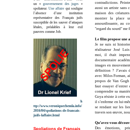
contradictions. Peintr
un «
gouvernement des juges
»
aussi un artiste sans 
spoliateur.
Une affaire
qui souligne
maison des créatures
l’absence d’une institution
représentative des Français juifs
montrer la place 
susceptible de les sauver d’attaques
assourdissante, au co
létales, préalables à leur exil
"regard du sourd" me f
pauvres comme Job.
Le film propose une 
Je ne suis ni historie
réalisateur José Lu
moi, il était impen
documentaire académ
images en mouvement 
définition ? J’avais d
avec Milos Forman, ai
propos de Van Gog
faut essayer d’entrer 
comprendre sa manière
Goya résiste à cette exp
h
il s’enferme en lui-m
ttp://www.veroniquechemla.info/
se rendant sur les lie
2016/04/spoliations-de-francais-
travers son œuvre, nou
juifs-laffaire.html
Qu’avez-vous découve
Des émotions, pri
Spoliations de Français