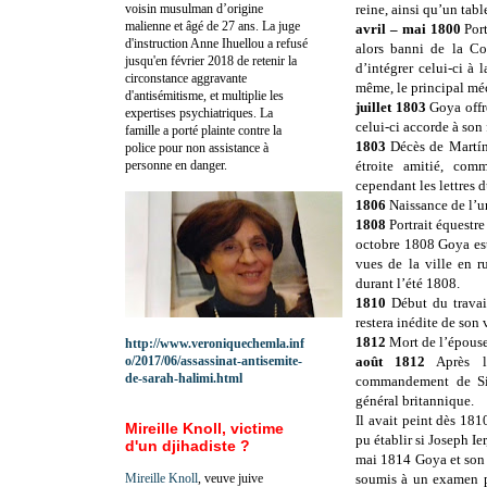
voisin musulman d’origine
reine, ainsi qu’un tab
malienne et âgé de 27 ans. La juge
avril – mai 1800
Port
d'instruction Anne Ihuellou a refusé
alors banni de la Co
jusqu'en février 2018 de retenir la
d’intégrer celui-ci à 
circonstance aggravante
même, le principal mé
d'antisémitisme, et multiplie les
juillet 1803
Goya offre
expertises psychiatriques. La
celui-ci accorde à son 
famille a porté plainte contre la
1803
Décès de Martín 
police pour non assistance à
personne en danger.
étroite amitié, comm
cependant les lettres d
1806
Naissance de l’u
1808
Portrait équestre
octobre 1808 Goya est
vues de la ville en r
durant l’été 1808.
1810
Début du travai
restera inédite de son 
1812
Mort de l’épouse
http://www.veroniquechemla.inf
o/2017/06/assassinat-antisemite-
août 1812
Après l’
de-sarah-halimi.html
commandement de Sir 
général britannique.
Il avait peint dès 181
Mireille Knoll, victime
pu établir si Joseph Ie
d'un djihadiste ?
mai 1814 Goya et son f
Mireille Knoll
, veuve juive
soumis à un examen po