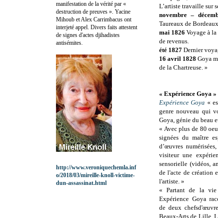
manifestation de la vérité par «
L’artiste travaille sur
destruction de preuves ». Yacine
novembre – décem
Mihoub et Alex Carrimbacus ont
Taureaux de Bordeaux, 
interjeté appel. Divers faits attestent
mai 1826
Voyage à la C
de signes d'actes djihadistes
de revenus.
antisémites.
été 1827
Dernier voya
16 avril 1828
Goya meu
de la Chartreuse. »
« Expérience Goya »
Expérience Goya
« es
genre nouveau qui vo
Goya, génie du beau et
« Avec plus de 80 oeu
signées du maître e
d’œuvres numérisées,
visiteur une expérie
sensorielle (vidéos, 
http://www.veroniquechemla.inf
de l'acte de création 
o/2018/03/mireille-knoll-victime-
l'artiste. »
dun-assassinat.html
« Partant de la vie
Expérience Goya racon
de deux chefsd'œuvre
Beaux-Arts de Lille, 