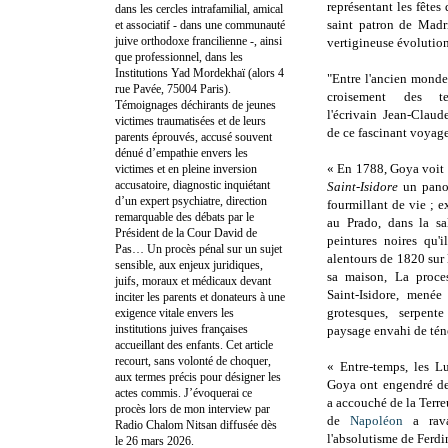
représentant les fêtes 
dans les cercles intrafamilial, amical
saint patron de Madr
et associatif - dans une communauté
juive orthodoxe francilienne -, ainsi
vertigineuse évolution 
que professionnel, dans les
Institutions Yad Mordekhaï (alors 4
"Entre l'ancien monde
rue Pavée, 75004 Paris).
croisement des t
Témoignages déchirants de jeunes
l'écrivain Jean-Claud
victimes traumatisées et de leurs
de ce fascinant voyage
parents éprouvés, accusé souvent
dénué d’empathie envers les
« En 1788, Goya voit
victimes et en pleine inversion
accusatoire, diagnostic inquiétant
Saint-Isidore
un pano
d’un expert psychiatre, direction
fourmillant de vie ; 
remarquable des débats par le
au Prado, dans la sa
Président de la Cour David de
peintures noires qu'
Pas… Un procès pénal sur un sujet
alentours de 1820 sur
sensible, aux enjeux juridiques,
sa maison, La proces
juifs, moraux et médicaux devant
Saint-Isidore, mené
inciter les parents et donateurs à une
grotesques, serpent
exigence vitale envers les
institutions juives françaises
paysage envahi de tén
accueillant des enfants. Cet article
recourt, sans volonté de choquer,
« Entre-temps, les L
aux termes précis pour désigner les
Goya ont engendré de
actes commis. J’évoquerai ce
a accouché de la Terre
procès lors de mon interview par
de
Napoléon
a rava
Radio Chalom Nitsan diffusée dès
l'absolutisme de Ferd
le 26 mars 2026.