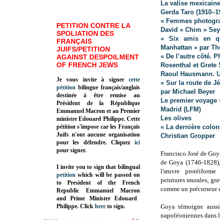
La valise mexicain
Gerda Taro (1910–1
« Femmes photograp
PETITION CONTRE LA
David « Chim » Sey
SPOLIATION DES
« Six amis en qu
FRANÇAIS
Manhattan » par 
JUIFS/PETITION
« De l’autre côté.
AGAINST DESPOILMENT
OF FRENCH JEWS
Rosenthal et Grete 
Raoul Hausmann. 
Je vous invite à signer
cette
« Sur la route de J
pétition
bilingue français/anglais
par Michael Beyer
destinée à être remise au
Le premier voyage 
Président de la République
Madrid (LFM)
Emmanuel Macron et au Premier
Les olives
ministre Edouard Philippe. Cette
pétition s'impose car les Français
« La dernière colon
Juifs n'ont aucune organisation
Christian Gropper
pour les défendre. Cliquez
ici
pour signer.
Francisco José de Goya
de Goya (1746-1828), 
I invite you to sign that bilingual
l'œuvre protéiform
petition
which will be passed on
peintures murales, gra
to President of the French
comme un précurseur 
Republic
Emmanuel Macron
and Prime Minister
Edouard
Philippe
.
Click
here
to sign.
Goya témoigne aussi
napoléoniennes dans l