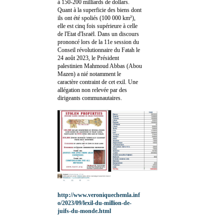
à 150-200 milliards de dollars.
Quant à la superficie des biens dont
ils ont été spoliés (100 000 km²),
elle est cinq fois supérieure à celle
de l'Etat d'Israël. Dans un discours
prononcé lors de la 11e session du
Conseil révolutionnaire du Fatah le
24 août 2023, le Président
palestinien Mahmoud Abbas (Abou
Mazen) a nié notamment le
caractère contraint de cet exil. Une
allégation non relevée par des
dirigeants communautaires.
http://www.veroniquechemla.inf
o/2023/09/lexil-du-million-de-
juifs-du-monde.html