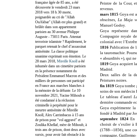
française âgée de 85 ans, a été
Peintre de la Cour, e
découverte le vendredi 23 mars
revenus.
2018 vers 18 h 30 morte,
mars 1815
Goya est a
poignardée au cri de "Allah
obscènes,
La Maja v
OuAkbar" (Allah est plus grand) et
Manuel Godoy.
brûlée dans son appartement
Goya représente da
parisien au 30 avenue Philippe
Compagnie royale des
Auguste - 75011 Paris. Attentat
terroriste islamiste ? Rapidement, le
colonial avec l’Extrêm
parquet retenait le chef d’assassinat
1816
Publication de l
antisémite. La classe politique
la tauromachie. Poursu
unanime exprimait son émotion. Le
« absurdités »), qui ne
28 mars 2018,
Mireille Knoll
a été
1819
Goya acquiert l
inhumée dans un cimetière parisien
Madrid.
en la présence notamment du
Deux salles de la de
Président Emmanuel Macron et des
Peintures noires.
milliers de personnes ont participé
en France aux marches blanches à
fin 1819
Goya tombe gr
la mémoire de la défunte. Le 10
soins de son médecin 
novembre 2021, Yacine Mihoub a
Le tableau d’autel
L
été condamné à la réclusion
dernière commande ecc
criminelle à perpétuité pour le
Goya expérimente la t
meurtre antisémite de Mireille
fondé à Madrid par Jo
Knoll, Alex Carrimbacus à 15 ans
septembre 1824
En 
de prison pour "vol aggravé" et
choisit de s’exiler à
Zoulika Khellaf, mère de Mihoub, à
trois ans de prison, dont deux avec
(1788–-1856), une cou
sursis, pour avoir fait obstacle à la
compagne, Guillermo e