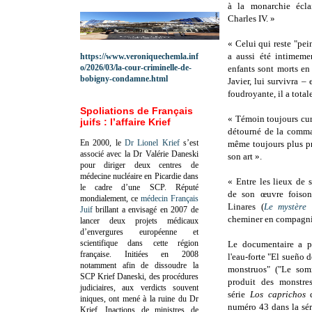
à la monarchie écla
Charles IV. »
« Celui qui reste "pei
a aussi été intimeme
https://www.veroniquechemla.inf
o/2026/03/la-cour-criminelle-de-
enfants sont morts en 
bobigny-condamne.html
Javier, lui survivra – 
foudroyante, il a tota
Spoliations de Français
« Témoin toujours curi
juifs : l’affaire Krief
détourné de la comma
En 2000, le
Dr Lionel Krief
s’est
même toujours plus p
associé avec la Dr Valérie Daneski
son art ».
pour diriger deux centres de
médecine nucléaire en Picardie dans
« Entre les lieux de 
le cadre d’une SCP.
Réputé
de son œuvre foison
mondialement, ce
médecin Français
Linares (
Le mystère
Juif
brillant a envisagé en 2007 de
cheminer en compagni
lancer deux projets médicaux
d’envergures européenne et
scientifique dans cette région
Le documentaire a po
française.
Initiées en 2008
l'eau-forte "El sueño 
notamment afin de dissoudre la
monstruos" ("Le som
SCP Krief Daneski, des procédures
produit des monstres
judiciaires, aux verdicts souvent
série
Los caprichos
d
iniques, ont mené à la ruine du Dr
numéro 43 dans la sér
Krief.
Inactions de ministres de