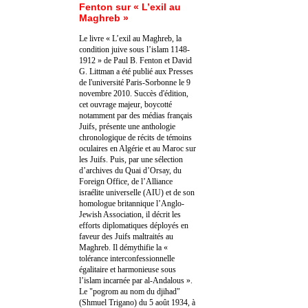
Fenton sur « L’exil au
Maghreb »
Le livre « L’exil au Maghreb, la
condition juive sous l’islam 1148-
1912 » de Paul B. Fenton et David
G. Littman a été publié aux Presses
de l'université Paris-Sorbonne le 9
novembre 2010. Succès d'édition,
cet ouvrage majeur, boycotté
notamment par des médias français
Juifs, présente une anthologie
chronologique de récits de témoins
oculaires en Algérie et au Maroc sur
les Juifs. Puis, par une sélection
d’archives du Quai d’Orsay, du
Foreign Office, de l’Alliance
israélite universelle (AIU) et de son
homologue britannique l’Anglo-
Jewish Association, il décrit les
efforts diplomatiques déployés en
faveur des Juifs maltraités au
Maghreb. Il démythifie la «
tolérance interconfessionnelle
égalitaire et harmonieuse sous
l’islam incarnée par al-Andalous ».
Le "pogrom au nom du djihad"
(Shmuel Trigano) du 5 août 1934, à