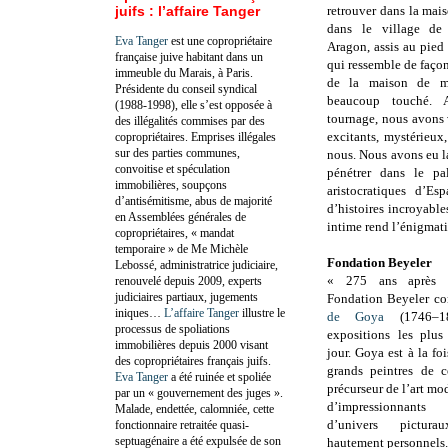
juifs : l’affaire Tanger
retrouver dans la mai
dans le village de
Eva Tanger
est une copropriétaire
Aragon, assis au pied
française juive habitant dans un
qui ressemble de façon
immeuble du Marais, à Paris.
de la maison de m
Présidente du conseil syndical
beaucoup touché.
(1988-1998), elle s’est opposée à
tournage, nous avons
des illégalités commises par des
excitants, mystérieux
copropriétaires. Emprises illégales
sur des parties communes,
nous. Nous avons eu l
convoitise et spéculation
pénétrer dans le pa
immobilières, soupçons
aristocratiques d’Es
d’antisémitisme, abus de majorité
d’histoires incroyabl
en Assemblées générales de
intime rend l’énigma
copropriétaires, « mandat
temporaire » de Me Michèle
Fondation Beyeler
Lebossé, administratrice judiciaire,
« 275 ans après s
renouvelé depuis 2009, experts
judiciaires partiaux, jugements
Fondation Beyeler co
iniques…
L’affaire Tanger
illustre le
de Goya
(1746–18
processus de spoliations
expositions les plus
immobilières depuis 2000 visant
jour. Goya est à la foi
des copropriétaires français juifs.
grands peintres de c
Eva Tanger
a été ruinée et spoliée
précurseur de l’art mod
par un « gouvernement des juges ».
d’impressionnant
Malade, endettée, calomniée, cette
d’univers pictura
fonctionnaire retraitée quasi-
septuagénaire a été expulsée de son
hautement personnels.