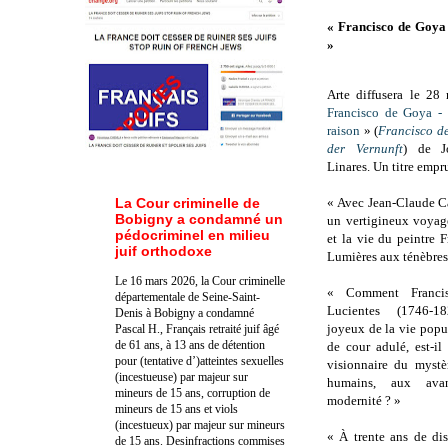
« Francisco de Goya 
»
Arte diffusera le 2
Francisco de Goya -
raison
» (
Francisco d
der Vernunft
) de J
Linares. Un titre empr
La Cour criminelle de
« Avec Jean-Claude Ca
Bobigny a condamné un
un vertigineux voyage
pédocriminel en milieu
et la vie du peintre 
juif orthodoxe
Lumières aux ténèbres,
Le 16 mars 2026, la Cour criminelle
« Comment Franc
départementale de Seine-Saint-
Lucientes (1746-18
Denis à Bobigny a condamné
joyeux de la vie popula
Pascal H., Français retraité juif âgé
de 61 ans, à 13 ans de détention
de cour adulé, est-il
pour (tentative d’)atteintes sexuelles
visionnaire du mystè
(incestueuse) par majeur sur
humains, aux ava
mineurs de 15 ans, corruption de
modernité ? »
mineurs de 15 ans et viols
(incestueux) par majeur sur mineurs
« À trente ans de dis
de 15 ans. Des
infractions commises