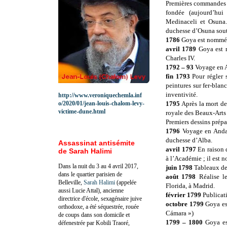
Premières commandes p
fondée (aujourd’hui
Medinaceli et Osuna.
duchesse d’Osuna sout
1786
Goya est nommé «
avril 1789
Goya est n
Charles IV.
1792 – 93
Voyage en A
fin 1793
Pour régler 
peintures sur fer-blanc
inventivité.
http://www.veroniquechemla.inf
o/2020/01/jean-louis-chalom-levy-
1795
Après la mort d
victime-dune.html
royale des Beaux-Arts 
Premiers dessins prépa
1796
Voyage en Andal
duchesse d’Alba.
Assassinat antisémite
avril 1797
En raison d
de Sarah Halimi
à l’Académie ; il est 
Dans la nuit du 3 au 4 avril 2017,
juin 1798
Tableaux de 
dans le quartier parisien de
août 1798
Réalise le
Belleville,
Sarah Halimi
(appelée
Florida, à Madrid.
aussi Lucie Attal), ancienne
février 1799
Publicati
directrice d'école, sexagénaire juive
octobre 1799
Goya est
orthodoxe, a été séquestrée, rouée
Cámara »)
de coups dans son domicile et
1799 – 1800
Goya est
défenestrée par Kobili Traoré,