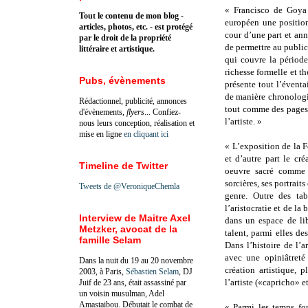
« Francisco de Goya 
Tout le contenu de mon blog -
européen une position
articles, photos, etc. - est protégé
cour d’une part et ann
par le droit de la propriété
de permettre au public 
littéraire et artistique.
qui couvre la période
richesse formelle et t
Pubs, évènements
présente tout l’évent
de manière chronologi
Rédactionnel, publicité, annonces
tout comme des pages d
d'évènements,
flyers
... Confiez-
l’artiste. »
nous leurs conception, réalisation et
mise en ligne
en cliquant ici
« L’exposition de la 
et d’autre part le cr
Timeline de Twitter
oeuvre sacré comme 
sorcières, ses portraits
Tweets de @VeroniqueChemla
genre. Outre des ta
l’aristocratie et de l
Interview de Maitre Axel
dans un espace de lib
Metzker, avocat de la
talent, parmi elles de
famille Selam
Dans l’histoire de l’a
avec une opiniâtreté
Dans la nuit du 19 au 20 novembre
création artistique, 
2003, à Paris,
Sébastien Selam
, DJ
l’artiste («capricho» 
Juif de 23 ans, était assassiné par
un voisin musulman, Adel
Amastaibou. Débutait le combat de
« Parmi les temps for