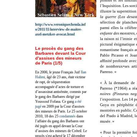
prisons et les institu
l’Inquisition. Les sor
illustre la superstiti
la guerre (Los desas
sélection de planche
http://www.veroniquechemla.inf
parmi elles la célèbr
o/2011/11/interview-de-maitre-
enfante des monstres
,
axel-metzker-avocat.html
la raison ni l’ironie 
pictural énigmatique 
Le procès du gang des
romantisme français a
Barbares devant la Cour
Pablo Picasso et Joa
d'assises des mineurs
affinité profonde avec
de Paris (1/5)
de nombreux•ses art
Parreno. »
En 2006, le jeune Français Juif
Ilan
Halimi,
âgé de 23 ans, était victime
de rapt, de séquestration
« À la demande de la
accompagnée d’actes de torture et
Parreno (*1964) a ré
d’assassinat antisémite, commis par
noires (Pinturas neg
le gang des Barbares dirigé par
l’exposition. Les 14 p
Youssouf Fofana. Ce gang
a été
Goya en périphérie d
jugé
en 2009 par la Cour d'assises
montrées en public. C
des mineurs de Paris. Le 25 octobre
del Prado à Madrid, le
2010, 18 des 25
condamnés
dans
l’affaire du gang des Barbares ont
musée. »
été jugés en appel devant la Cour
d’assises des mineurs de Créteil. Le
« Pour la première fo
procès s'est achevé le 17 décembre