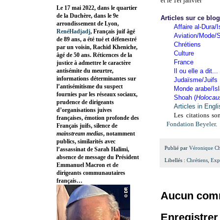
et le 1er janvier
Le 17 mai 2022, dans le quartier
de la Duchère, dans le 9e
Articles sur ce blo
arrondissement de Lyon,
Affaire al-Dura/I
RenéHadjadj
, Français juif âgé
Aviation/Mode/S
de 89 ans, a été tué et défenestré
Chrétiens
par un voisin, Rachid Kheniche,
Culture
âgé de 50 ans. Réticences de la
France
justice à admettre le caractère
antisémite du meurtre,
Il ou elle a dit...
informations déterminantes sur
Judaïsme/Juifs
l’antisémitisme du suspect
Monde arabe/Is
fournies par les réseaux sociaux,
Shoah (
Holocau
prudence de dirigeants
Articles in Engl
d’organisations juives
Les citations son
françaises, émotion profonde des
Fondation Beyeler
.
Français juifs, silence de
mainstream medias
, notamment
publics, similarités avec
Publié par
Véronique C
l’assassinat de Sarah Halimi,
absence de message du Président
Libellés :
Chrétiens
,
Exp
Emmanuel Macron et de
dirigeants communautaires
français…
Aucun comm
Enregistre