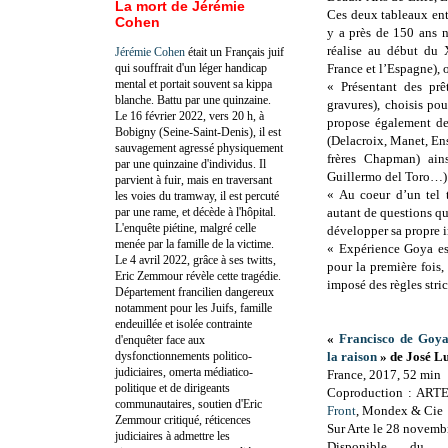
La mort de Jérémie
Ces deux tableaux entr
Cohen
y a près de 150 ans n
réalise au début du X
Jérémie Cohen
était un Français juif
qui souffrait d'un léger handicap
France et l’Espagne), 
mental et portait souvent sa kippa
« Présentant des prêt
blanche. Battu par une quinzaine.
gravures), choisis pou
Le 16 février 2022, vers 20 h, à
propose également de
Bobigny (Seine-Saint-Denis), il est
(Delacroix, Manet, Ens
sauvagement agressé physiquement
frères Chapman) ain
par une quinzaine d'individus. Il
Guillermo del Toro…)
parvient à fuir, mais en traversant
« Au coeur d’un tel t
les voies du tramway, il est percuté
par une rame, et décède à l'hôpital.
autant de questions que
L'enquête piétine, malgré celle
développer sa propre i
menée par la famille de la victime.
« Expérience Goya es
Le 4 avril 2022, grâce à ses twitts,
pour la première fois
Eric Zemmour révèle cette tragédie.
imposé des règles stri
Département francilien dangereux
notamment pour les Juifs, famille
endeuillée et isolée contrainte
«
Francisco de Goya
d'enquêter face aux
dysfonctionnements politico-
la raison
» de José L
judiciaires, omerta médiatico-
France, 2017, 52 min
politique et de dirigeants
Coproduction : ARTE
communautaires, soutien d'Eric
Front
, Mondex & Cie
Zemmour critiqué, réticences
Sur Arte le 28 novemb
judiciaires à admettre les
Disponible du 