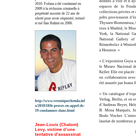
donnés à voir et n’ay
2010.
Fofana a été c
ondamné en
espaces de la Fond
2009 à la réclusion criminelle à
collections privées et
perpétuité assortie de 22 ans de
prêts proviennent d’é
sûreté pour avoir séquestré, torturé
Thyssen-Bornemisza, l
et tué Ilan Halimi en 2006.
tous à Madrid, le Mus
York, la National Ga
National Gallery o
Römerholz» à Winterthu
à Houston. »
« L’exposition Goya a
le Museo Nacional de
Keller. Elle est placé
en collaboration avec
été assurée par Ioana 
« Un catalogue d’expo
Verlag, Berlin, et en 
http://www.veroniquechemla.inf
d’Andreas Beyer, Hel
o/2010/10/le-proces-en-appel-de-
B. Mena Marqués, Jo
19-condamnes-dans.html
Bodo Vischer. L’intro
lauréat de nombreux p
Jean-Louis (Chalom)
Levy, victime d’une
tentative d’assassinat