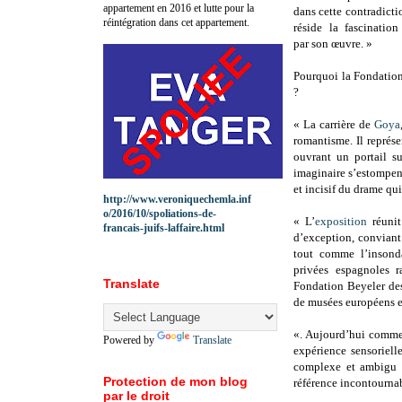
appartement en 2016 et lutte pour la
dans cette contradicti
réintégration dans cet appartement.
réside la fascinatio
par son œuvre. »
Pourquoi la Fondation
?
« La carrière de
Goya
romantisme. Il représe
ouvrant un portail su
imaginaire s’estompen
et incisif du drame qui
http://www.veroniquechemla.inf
o/2016/10/spoliations-de-
« L’
exposition
réunit
francais-juifs-laffaire.html
d’exception, conviant 
tout comme l’insonda
privées espagnoles 
Translate
Fondation Beyeler des
de musées européens et
«. Aujourd’hui comme 
Powered by
Translate
expérience sensoriell
complexe et ambigu c
Protection de mon blog
référence incontourna
par le droit