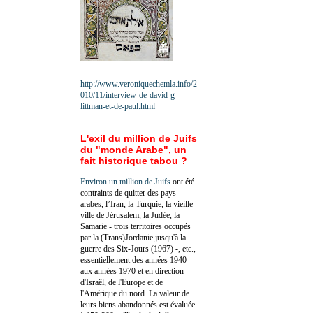
http://www.veroniquechemla.info/2
010/11/interview-de-david-g-
littman-et-de-paul.html
L'exil du million de Juifs
du "monde Arabe", un
fait historique tabou ?
Environ un million de Juifs
ont été
contraints de quitter des pays
arabes, l’Iran, la Turquie, la vieille
ville de Jérusalem, la Judée, la
Samarie - trois territoires occupés
par la (Trans)Jordanie jusqu'à la
guerre des Six-Jours (1967) -, etc.,
essentiellement des années 1940
aux années 1970 et en direction
d'Israël, de l'Europe et de
l'Amérique du nord. La valeur de
leurs biens abandonnés est évaluée