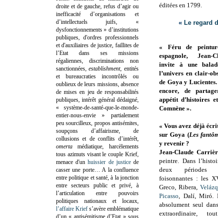
éditées en 1799.
droite et de gauche, refus d’agir ou
inefficacité d’organisations et
d’intellectuels juifs, «
«
Le regard 
dysfonctionnements » d’institutions
publiques, d'ordres professionnels
et d'auxiliaires de justice, faillites de
« Féru de peintur
l’Etat dans ses missions
espagnole, Jean-
régaliennes, discriminations non
invite à une balad
sanctionnées,
establishment
, entités
l’univers en clair-o
et bureaucraties incontrôlés ou
de Goya y Lucientes.
oublieux de leurs missions, absence
encore, de partage
de mises en jeu de responsabilités
appétit d’histoires 
publiques, intérêt général dédaigné,
« système-de-santé-que-le-monde-
Comnène ».
entier-nous-envie » partialement
peu sourcilleux, propos antisémites,
« Vous avez déjà écri
soupçons d’affairisme, de
sur Goya (
Les fantô
collusions et de conflits d’intérêt,
y revenir ?
omerta
médiatique, harcèlements
Jean-Claude Carrièr
tous azimuts visant le couple Krief,
peintre. Dans l’histoi
menace d'un
huissier de justice
de
deux périodes s’
casser une porte…
A la confluence
entre politique et santé, à la jonction
foisonnantes : les X
entre secteurs public et privé, à
Greco, Ribera,
Veláz
l’articulation entre pouvoirs
Picasso
, Dalí, Miró.
politiques nationaux et locaux,
absolument seul dans
l’affaire Krief
s’avère emblématique
extraordinaire, 
d’un « antisémitisme d’Etat » sous