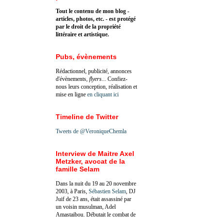
Tout le contenu de mon blog -
articles, photos, etc. - est protégé
par le droit de la propriété
littéraire et artistique.
Pubs, évènements
Rédactionnel, publicité, annonces
d'évènements,
flyers
... Confiez-
nous leurs conception, réalisation et
mise en ligne
en cliquant ici
Timeline de Twitter
Tweets de @VeroniqueChemla
Interview de Maitre Axel
Metzker, avocat de la
famille Selam
Dans la nuit du 19 au 20 novembre
2003, à Paris,
Sébastien Selam
, DJ
Juif de 23 ans, était assassiné par
un voisin musulman, Adel
Amastaibou. Débutait le combat de