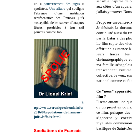
sensible inspirée de 
un «
gouvernement des juges
»
aux côtés d’un aquarel
spoliateur.
Une affaire
qui souligne
j'allais y trouver. Nou
l’absence d’une institution
représentative des Français juifs
Proposer un contre-re
susceptible de les sauver d’attaques
létales, préalables à leur exil
Je désirais la docum
pauvres comme Job.
continuité aussi du t
par la Datar à des p
Le film capte des vies
offrir une existence 
leurs traces les
cinématographique et 
ma famille sénégalais
transcendent l’intim
collective. Je veux em
national comme ce fut 
Ce “nous” apparaît-i
film ?
Il reste autant une qu
h
ou un projet en cours.
ttp://www.veroniquechemla.info/
2016/04/spoliations-de-francais-
ce film, puisque des 
juifs-laffaire.html
s'ignorent y coexi
royalistes commémor
basilique de Saint-Den
Spoliations de Français