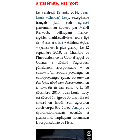
antisémite, est mort
Le vendredi 19 août 2016,
Jean-
Louis (Chalom) Levy
, sexagénaire
français juif, était
agressé
gravement au couteau par Mehdi
Kerkoub, délinquant franco-
algérien multirécidiviste, alors âgé
de 44 ans et
criant
« Allahou Aqbar
» (Allah est le plus grand). Le 12
septembre 2019, la Chambre de
l’instruction de la Cour d’appel de
Colmar a déclaré l’agresseur
pénalement irresponsable
«
en
raison d’un trouble psychique ou
neuropsychique ayant, au moment
des faits, aboli son discernement ou
le contrôle de ses actes
»
. Le 30
décembre 2019, Jean-Louis Levy
est décédé à l’âge de 65 ans ; il a été
enterré en Israël. Son agression
aurait du/pu être évitée.
Analyse
de
dysfonctionnements occultés et
gravissimes impliquant notamment
la responsabilité de l’Etat.