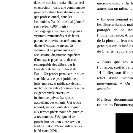
dans les cercles intrafamilial, amical
micromondes, à la li
et associatif - dans une communauté
autres, sur un même ter
juive orthodoxe francilienne -, ainsi
que professionnel, dans les
« En questionnant en
Institutions Yad Mordekhaï (alors 4
les dissemblances mai
rue Pavée, 75004 Paris).
partagée de ce "no
Témoignages déchirants de jeunes
l’impermanence, Alice
victimes traumatisées et de leurs
de la photo et leur re
parents éprouvés, accusé souvent
dénué d’empathie envers les
gens qui ont refusé d'
victimes et en pleine inversion
de Charlie hebdo et de
accusatoire, diagnostic inquiétant
d’un expert psychiatre, direction
« Alors que les re
remarquable des débats par le
l’unisson, étoilés par 
Président de la Cour David de
14 Juillet, son film-
Pas… Un procès pénal sur un sujet
reflet d’une histo
sensible, aux enjeux juridiques,
mouvement. » Ou e
juifs, moraux et médicaux devant
inciter les parents et donateurs à une
avancée.
exigence vitale envers les
institutions juives françaises
Meilleur documentai
accueillant des enfants. Cet article
(sélection Encounters)
recourt, sans volonté de choquer,
aux termes précis pour désigner les
actes commis. J’évoquerai ce
procès lors de mon interview par
Radio Chalom Nitsan diffusée dès
le 26 mars 2026.