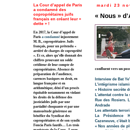
La Cour d’appel de Paris
mardi 23 n
a condamné des
copropriétaires juifs
« Nous » d’
français en créant leur «
dette » !
En 2017, la Cour d’appel de
Paris
a condamné
injustement
M. B., copropriétaires Juifs
français, pour un prétendu «
arriéré de charges de copropriété
». Et ce, alors qu’elle donnait des
chiffres prouvant un solde
créditeur de leur compte de
confluent vers un pos
copropriétaires. Absence de
préparation de l’audience,
carences basiques en droit, en
Interview de Bat Ye’
langue française et en
L’intégrisme islamis
arithmétique, déni d’un procès
« Histoire secrète 
équitable notamment en violant
L'attentat contre l
les droits de la défense des
Rue des Rosiers. L
justiciables juifs par une
Andrade
partialité choquante et par une
Les attentats terro
mansuétude généreuse au
La Présidence Ho
bénéfice du Syndicat des
copropriétaires et de son syndic
Cazeneuve, c'était 
Foncia Paris fautifs… Les trois
« Nos années de pl
magistrats de la Cour - Laure