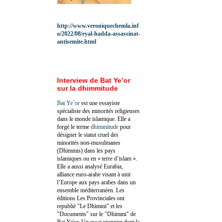
http://www.veroniquechemla.inf
o/2022/08/eyal-hadda-assassinat-
antisemite.html
Interview de Bat Ye’or
sur la dhimmitude
Bat Ye’or
est une essayiste
spécialiste des minorités religieuses
dans le monde islamique. Elle a
forgé le terme
dhimmitude
pour
désigner le statut cruel des
minorités non-musulmanes
(Dhimmis) dans les pays
islamiques ou en « terre d’islam ».
Elle a aussi analysé Eurabia,
alliance euro-arabe visant à unir
l’Europe aux pays arabes dans un
ensemble méditerranéen. Les
éditions Les Provinciales ont
republié "Le Dhimmi" et les
"Documents" sur le "Dhimmi" de
Bat Ye'or. Un essai pionnier dont la