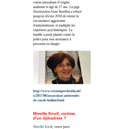
voisin musulman d’origine
malienne et âgé de 27 ans. La juge
d'instruction Anne Ihuellou a refusé
jusqu'en février 2018 de retenir la
circonstance aggravante
d'antisémitisme, et multiplie les
expertises psychiatriques. La
famille a porté plainte contre la
police pour non assistance à
personne en danger.
http://www.veroniquechemla.inf
o/2017/06/assassinat-antisemite-
de-sarah-halimi.html
Mireille Knoll, victime
d'un djihadiste ?
Mireille Knoll
, veuve juive