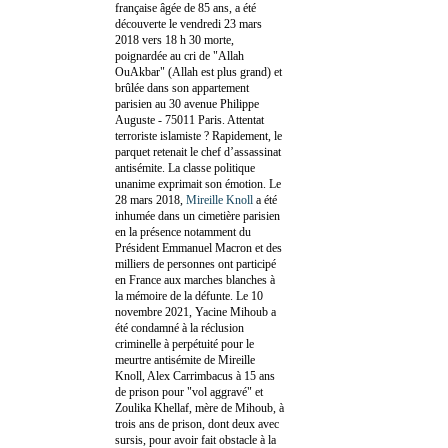
française âgée de 85 ans, a été
découverte le vendredi 23 mars
2018 vers 18 h 30 morte,
poignardée au cri de "Allah
OuAkbar" (Allah est plus grand) et
brûlée dans son appartement
parisien au 30 avenue Philippe
Auguste - 75011 Paris. Attentat
terroriste islamiste ? Rapidement, le
parquet retenait le chef d’assassinat
antisémite. La classe politique
unanime exprimait son émotion. Le
28 mars 2018,
Mireille Knoll
a été
inhumée dans un cimetière parisien
en la présence notamment du
Président Emmanuel Macron et des
milliers de personnes ont participé
en France aux marches blanches à
la mémoire de la défunte. Le 10
novembre 2021, Yacine Mihoub a
été condamné à la réclusion
criminelle à perpétuité pour le
meurtre antisémite de Mireille
Knoll, Alex Carrimbacus à 15 ans
de prison pour "vol aggravé" et
Zoulika Khellaf, mère de Mihoub, à
trois ans de prison, dont deux avec
sursis, pour avoir fait obstacle à la