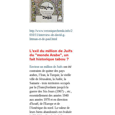
http://www.veroniquechemla.info/2
010/11/interview-de-david-g-
littman-et-de-paul.html
L'exil du million de Juifs
du "monde Arabe", un
fait historique tabou ?
Environ un million de Juifs
ont été
contraints de quitter des pays
arabes, l’Iran, la Turquie, la vieille
ville de Jérusalem, la Judée, la
Samarie - trois territoires occupés
par la (Trans)Jordanie jusqu'à la
guerre des Six-Jours (1967) -, etc.,
essentiellement des années 1940
aux années 1970 et en direction
d'Israël, de l'Europe et de
l'Amérique du nord. La valeur de
leurs biens abandonnés est évaluée