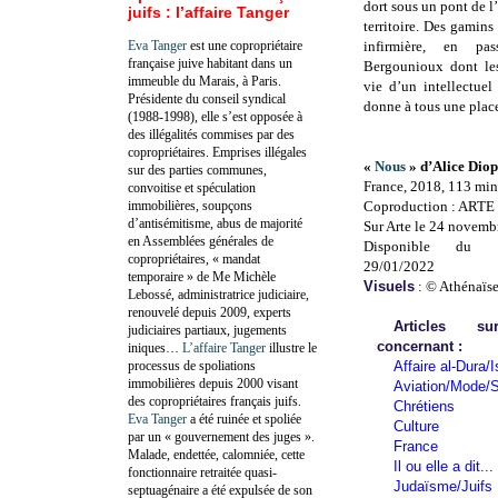
dort sous un pont de l
juifs : l’affaire Tanger
territoire. Des gamins
Eva Tanger
est une copropriétaire
infirmière, en pas
française juive habitant dans un
Bergounioux dont l
immeuble du Marais, à Paris.
vie d’un intellectuel
Présidente du conseil syndical
donne à tous une plac
(1988-1998), elle s’est opposée à
des illégalités commises par des
copropriétaires. Emprises illégales
«
Nous
» d’Alice Diop
sur des parties communes,
France, 2018, 113 min
convoitise et spéculation
immobilières, soupçons
Coproduction : ARTE 
d’antisémitisme, abus de majorité
Sur Arte le 24 novemb
en Assemblées générales de
Disponible du 
copropriétaires, « mandat
29/01/2022
temporaire » de Me Michèle
Visuels
: © Athénaïs
Lebossé, administratrice judiciaire,
renouvelé depuis 2009, experts
Articles 
judiciaires partiaux, jugements
concernant :
iniques…
L’affaire Tanger
illustre le
processus de spoliations
Affaire al-Dura/I
immobilières depuis 2000 visant
Aviation/Mode/S
des copropriétaires français juifs.
Chrétiens
Eva Tanger
a été ruinée et spoliée
Culture
par un « gouvernement des juges ».
France
Malade, endettée, calomniée, cette
Il ou elle a dit...
fonctionnaire retraitée quasi-
Judaïsme/Juifs
septuagénaire a été expulsée de son