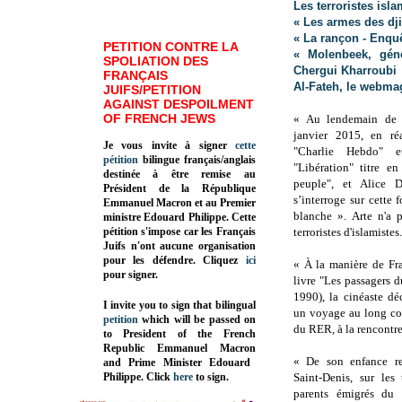
Les terroristes isl
« Les armes des dji
« La rançon - Enqu
PETITION CONTRE LA
« Molenbeek, géné
SPOLIATION DES
Chergui Kharroubi
FRANÇAIS
Al-Fateh, le webma
JUIFS/PETITION
AGAINST DESPOILMENT
OF FRENCH JEWS
« Au lendemain de 
janvier 2015, en ré
Je vous invite à signer
cette
"Charlie Hebdo" e
pétition
bilingue français/anglais
"Libération" titre 
destinée à être remise au
peuple", et Alice 
Président de la République
s’interroge sur cette 
Emmanuel Macron et au Premier
blanche ». Arte n'a p
ministre Edouard Philippe. Cette
pétition s'impose car les Français
terroristes d'islamistes
Juifs n'ont aucune organisation
pour les défendre. Cliquez
ici
« À la manière de Fr
pour signer.
livre "Les passagers d
1990), la cinéaste dé
I invite you to sign that bilingual
un voyage au long cou
petition
which will be passed on
du RER, à la rencontre
to President of the French
Republic
Emmanuel Macron
« De son enfance re
and Prime Minister
Edouard
Philippe
.
Click
here
to sign.
Saint-Denis, sur les
parents émigrés du 