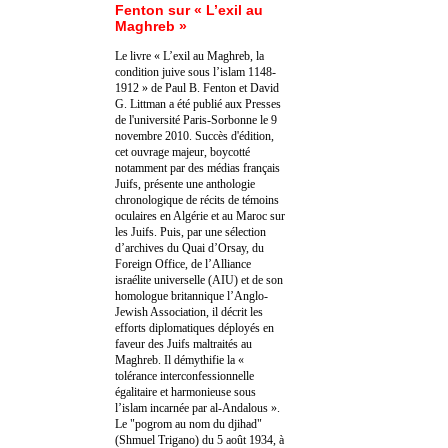
Fenton sur « L’exil au
Maghreb »
Le livre « L’exil au Maghreb, la
condition juive sous l’islam 1148-
1912 » de Paul B. Fenton et David
G. Littman a été publié aux Presses
de l'université Paris-Sorbonne le 9
novembre 2010. Succès d'édition,
cet ouvrage majeur, boycotté
notamment par des médias français
Juifs, présente une anthologie
chronologique de récits de témoins
oculaires en Algérie et au Maroc sur
les Juifs. Puis, par une sélection
d’archives du Quai d’Orsay, du
Foreign Office, de l’Alliance
israélite universelle (AIU) et de son
homologue britannique l’Anglo-
Jewish Association, il décrit les
efforts diplomatiques déployés en
faveur des Juifs maltraités au
Maghreb. Il démythifie la «
tolérance interconfessionnelle
égalitaire et harmonieuse sous
l’islam incarnée par al-Andalous ».
Le "pogrom au nom du djihad"
(Shmuel Trigano) du 5 août 1934, à