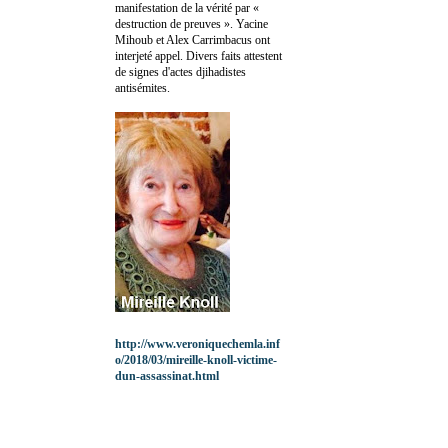
manifestation de la vérité par «
destruction de preuves ». Yacine
Mihoub et Alex Carrimbacus ont
interjeté appel. Divers faits attestent
de signes d'actes djihadistes
antisémites.
http://www.veroniquechemla.inf
o/2018/03/mireille-knoll-victime-
dun-assassinat.html