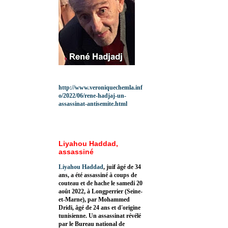
http://www.veroniquechemla.inf
o/2022/06/rene-hadjaj-un-
assassinat-antisemite.html
Liyahou Haddad,
assassiné
Liyahou Haddad
, juif âgé de 34
ans, a été assassiné à coups de
couteau et de hache le samedi 20
août 2022, à Longperrier (Seine-
et-Marne), par Mohammed
Dridi, âgé de 24 ans et d'origine
tunisienne. Un assassinat révélé
par le Bureau national de