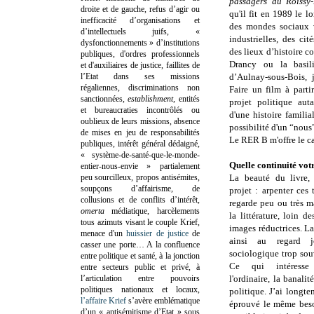
passagers du Roissy-
droite et de gauche, refus d’agir ou
qu'il fit en 1989 le 
inefficacité d’organisations et
des mondes sociaux v
d’intellectuels juifs, «
industrielles, des cit
dysfonctionnements » d’institutions
des lieux d’histoire 
publiques, d'ordres professionnels
Drancy ou la basili
et d'auxiliaires de justice, faillites de
l’Etat dans ses missions
d’Aulnay-sous-Bois, 
régaliennes, discriminations non
Faire un film à partir
sanctionnées,
establishment
, entités
projet politique aut
et bureaucraties incontrôlés ou
d'une histoire familia
oublieux de leurs missions, absence
possibilité d'un “nous
de mises en jeu de responsabilités
Le RER B m'offre le ca
publiques, intérêt général dédaigné,
« système-de-santé-que-le-monde-
Quelle continuité votr
entier-nous-envie » partialement
peu sourcilleux, propos antisémites,
La beauté du livre, 
soupçons d’affairisme, de
projet : arpenter ces t
collusions et de conflits d’intérêt,
regarde peu ou très ma
omerta
médiatique, harcèlements
la littérature, loin d
tous azimuts visant le couple Krief,
images réductrices. L
menace d'un
huissier de justice
de
ainsi au regard jo
casser une porte…
A la confluence
sociologique trop sou
entre politique et santé, à la jonction
Ce qui intéresse
entre secteurs public et privé, à
l’articulation entre pouvoirs
l'ordinaire, la banal
politiques nationaux et locaux,
politique. J’ai longte
l’affaire Krief
s’avère emblématique
éprouvé le même besoi
d’un « antisémitisme d’Etat » sous