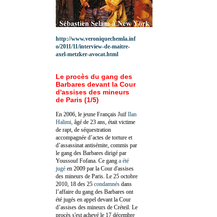
http://www.veroniquechemla.inf
o/2011/11/interview-de-maitre-
axel-metzker-avocat.html
Le procès du gang des
Barbares devant la Cour
d'assises des mineurs
de Paris (1/5)
En 2006, le jeune Français Juif
Ilan
Halimi,
âgé de 23 ans, était victime
de rapt, de séquestration
accompagnée d’actes de torture et
d’assassinat antisémite, commis par
le gang des Barbares dirigé par
Youssouf Fofana. Ce gang
a été
jugé
en 2009 par la Cour d'assises
des mineurs de Paris. Le 25 octobre
2010, 18 des 25
condamnés
dans
l’affaire du gang des Barbares ont
été jugés en appel devant la Cour
d’assises des mineurs de Créteil. Le
procès s'est achevé le 17 décembre