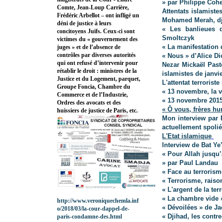
» par Philippe Cohe
Comte, Jean-Loup Carrière,
Attentats islamiste
Frédéric Arbellot – ont infligé un
Mohamed Merah, djih
déni de justice à leurs
« Les banlieues d
concitoyens Juifs. Ceux-ci sont
Smoltczyk
victimes du « gouvernement des
« La manifestation 
juges » et de l’absence de
contrôles par diverses autorités
« Nous » d’Alice D
qui ont refusé d’intervenir pour
Nezar Mickaël Pasto
rétablir le droit : ministres de la
islamistes de janvi
Justice et du Logement, parquet,
L'attentat terroris
Groupe Foncia, Chambre du
« 13 novembre, la v
Commerce et de l’Industrie,
« 13 novembre 2015
Ordres des avocats et des
« Ô vous, frères h
huissiers de justice de Paris, etc.
Mon interview par 
actuellement spoliés
L'Etat islamique
Interview de Bat Ye’
« Pour Allah jusqu’
» par Paul Landau
« Face au terrorism
« Terrorisme, raison
« L'argent de la ter
« La chambre vide 
http://www.veroniquechemla.inf
« Dévoilées » de J
o/2018/03/la-cour-dappel-de-
« Djihad, les contre
paris-condamne-des.html