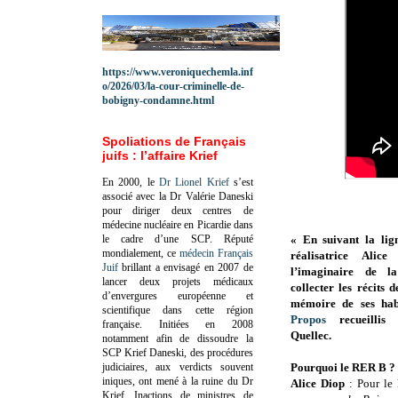
https://www.veroniquechemla.inf
o/2026/03/la-cour-criminelle-de-
bobigny-condamne.html
Spoliations de Français
juifs : l’affaire Krief
En 2000, le
Dr Lionel Krief
s’est
associé avec la Dr Valérie Daneski
pour diriger deux centres de
médecine nucléaire en Picardie dans
le cadre d’une SCP.
Réputé
« En suivant la li
mondialement, ce
médecin Français
réalisatrice Alice
Juif
brillant a envisagé en 2007 de
l’imaginaire de l
lancer deux projets médicaux
collecter les récits 
d’envergures européenne et
mémoire de ses habi
scientifique dans cette région
Propos
recueillis
française.
Initiées en 2008
Quellec.
notamment afin de dissoudre la
SCP Krief Daneski, des procédures
judiciaires, aux verdicts souvent
Pourquoi le RER B ?
iniques, ont mené à la ruine du Dr
Alice Diop
: Pour le 
Krief.
Inactions de ministres de