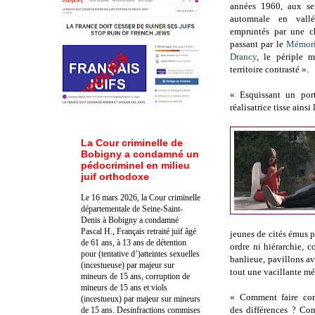
années 1960, aux sen
automnale en vall
empruntés par une c
passant par le
Mémori
Drancy
, le périple 
territoire contrasté ».
« Esquissant un port
réalisatrice tisse ains
La Cour criminelle de
Bobigny a condamné un
pédocriminel en milieu
juif orthodoxe
Le 16 mars 2026, la Cour criminelle
départementale de Seine-Saint-
Denis à Bobigny a condamné
Pascal H., Français retraité juif âgé
jeunes de cités émus p
de 61 ans, à 13 ans de détention
ordre ni hiérarchie, c
pour (tentative d’)atteintes sexuelles
banlieue, pavillons a
(incestueuse) par majeur sur
tout une vacillante mé
mineurs de 15 ans, corruption de
mineurs de 15 ans et viols
« Comment faire co
(incestueux) par majeur sur mineurs
des différences ? Co
de 15 ans. Des
infractions commises