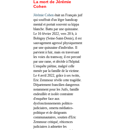
La mort de Jérémie
Cohen
Jérémie Cohen
était un Français juif
qui souffrait d'un léger handicap
mental et portait souvent sa kippa
blanche. Battu par une quinzaine.
Le 16 février 2022, vers 20 h, à
Bobigny (Seine-Saint-Denis), il est
sauvagement agressé physiquement
par une quinzaine d'individus. Il
parvient à fuir, mais en traversant
les voies du tramway, il est percuté
par une rame, et décède à l'hôpital.
L'enquête piétine, malgré celle
menée par la famille de la victime.
Le 4 avril 2022, grâce à ses twitts,
Eric Zemmour révèle cette tragédie.
Département francilien dangereux
notamment pour les Juifs, famille
endeuillée et isolée contrainte
d'enquêter face aux
dysfonctionnements politico-
judiciaires, omerta médiatico-
politique et de dirigeants
communautaires, soutien d'Eric
Zemmour critiqué, réticences
judiciaires à admettre les