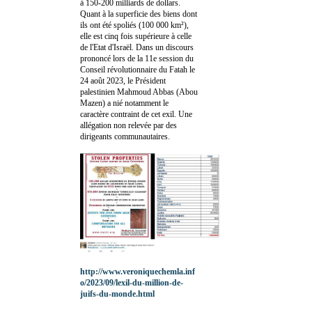
à 150-200 milliards de dollars.
Quant à la superficie des biens dont
ils ont été spoliés (100 000 km²),
elle est cinq fois supérieure à celle
de l'Etat d'Israël. Dans un discours
prononcé lors de la 11e session du
Conseil révolutionnaire du Fatah le
24 août 2023, le Président
palestinien Mahmoud Abbas (Abou
Mazen) a nié notamment le
caractère contraint de cet exil. Une
allégation non relevée par des
dirigeants communautaires.
http://www.veroniquechemla.inf
o/2023/09/lexil-du-million-de-
juifs-du-monde.html