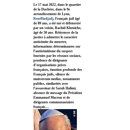
Le 17 mai 2022, dans le quartier
de la Duchère, dans le 9e
arrondissement de Lyon,
RenéHadjadj
, Français juif âgé
de 89 ans, a été tué et défenestré
par un voisin, Rachid Kheniche,
âgé de 50 ans. Réticences de la
justice à admettre le caractère
antisémite du meurtre,
informations déterminantes sur
l’antisémitisme du suspect
fournies par les réseaux sociaux,
prudence de dirigeants
d’organisations juives
françaises, émotion profonde des
Français juifs, silence de
mainstream medias
, notamment
publics, similarités avec
l’assassinat de Sarah Halimi,
absence de message du Président
Emmanuel Macron et de
dirigeants communautaires
français…