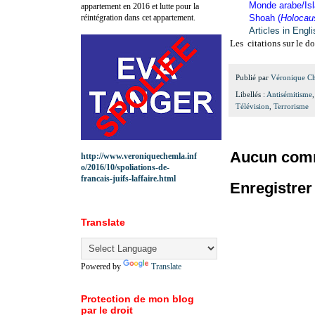
Monde arabe/Is
appartement en 2016 et lutte pour la
réintégration dans cet appartement.
Shoah (
Holocau
Articles in Engl
Les citations sur le d
Publié par
Véronique C
Libellés :
Antisémitisme
Télévision
,
Terrorisme
Aucun comm
http://www.veroniquechemla.inf
o/2016/10/spoliations-de-
francais-juifs-laffaire.html
Enregistre
Translate
Powered by
Translate
Protection de mon blog
par le droit