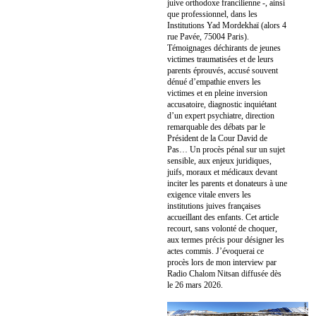
juive orthodoxe francilienne -, ainsi
que professionnel, dans les
Institutions Yad Mordekhaï (alors 4
rue Pavée, 75004 Paris).
Témoignages déchirants de jeunes
victimes traumatisées et de leurs
parents éprouvés, accusé souvent
dénué d’empathie envers les
victimes et en pleine inversion
accusatoire, diagnostic inquiétant
d’un expert psychiatre, direction
remarquable des débats par le
Président de la Cour David de
Pas… Un procès pénal sur un sujet
sensible, aux enjeux juridiques,
juifs, moraux et médicaux devant
inciter les parents et donateurs à une
exigence vitale envers les
institutions juives françaises
accueillant des enfants. Cet article
recourt, sans volonté de choquer,
aux termes précis pour désigner les
actes commis. J’évoquerai ce
procès lors de mon interview par
Radio Chalom Nitsan diffusée dès
le 26 mars 2026.