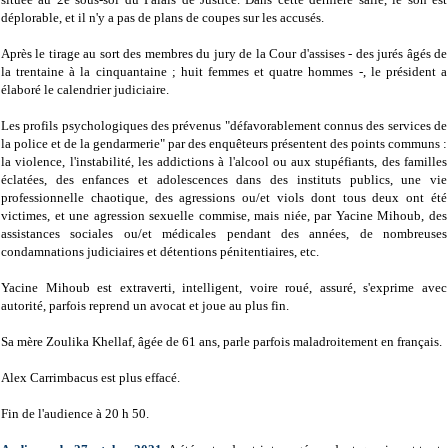
déplorable, et il n'y a pas de plans de coupes sur les accusés.
Après le tirage au sort des membres du jury de la Cour d'assises - des jurés âgés de
la trentaine à la cinquantaine ; huit femmes et quatre hommes -, le président a
élaboré le calendrier judiciaire.
Les profils psychologiques des prévenus "défavorablement connus des services de
la police et de la gendarmerie" par des enquêteurs présentent des points communs :
la violence, l'instabilité, les addictions à l'alcool ou aux stupéfiants, des familles
éclatées, des enfances et adolescences dans des instituts publics, une vie
professionnelle chaotique, des agressions ou/et viols dont tous deux ont été
victimes, et une agression sexuelle commise, mais niée, par Yacine Mihoub, des
assistances sociales ou/et médicales pendant des années, de nombreuses
condamnations judiciaires et détentions pénitentiaires, etc.
Yacine Mihoub est extraverti, intelligent, voire roué, assuré, s'exprime avec
autorité, parfois reprend un avocat et joue au plus fin.
Sa mère Zoulika Khellaf, âgée de 61 ans, parle parfois maladroitement en français.
Alex Carrimbacus est plus effacé.
Fin de l'audience à 20 h 50.