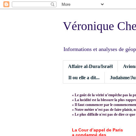
Véronique Ch
Informations et analyses de géopoli
Affaire al-Dura/Israël
Avion
Il ou elle a dit...
Judaïsme/Jui
« Le goût de la vérité n’empêche pas la p
« La lucidité est la blessure la plus rapp
« Il faut commencer par le commencement,
« Notre métier n’est pas de faire plaisir, 
« Le plus difficile n'est pas de dire ce que
La Cour d’appel de Paris
a condamné des