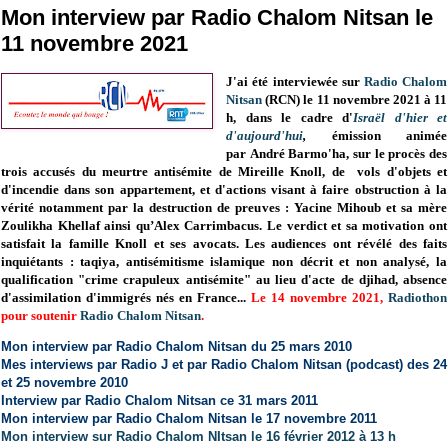
Mon interview par Radio Chalom Nitsan le
11 novembre 2021
J'ai été interviewée sur
Radio Chalom
Nitsan
(RCN) le 11 novembre 2021 à 11
h, dans le cadre d'
Israël d'hier et
d'aujourd'hui
,
émission
animée
par
André Barmo'ha, sur
le procès des
trois accusés du meurtre antisémite de Mireille Knoll,
de vols d'objets et
d'incendie dans son appartement, et d'actions visant à faire obstruction à la
vérité notamment par la destruction de preuves : Yacine Mihoub et sa mère
Zoulikha Khellaf ainsi qu’Alex Carrimbacus
. Le verdict et sa motivation ont
satisfait la famille Knoll et ses avocats. Les audiences ont révélé des faits
inquiétants : taqiya, antisémitisme islamique non décrit et non analysé, la
qualification "crime crapuleux antisémite" au lieu d'acte de djihad, absence
d'assimilation d'immigrés nés en France...
Le 14 novembre 2021,
Radiothon
pour soutenir
Radio Chalom Nitsan
.
Mon interview par Radio Chalom Nitsan du 25 mars 2010
Mes interviews par Radio J et par Radio Chalom Nitsan (podcast) des 24
et 25 novembre 2010
Interview par Radio Chalom Nitsan ce 31 mars 2011
Mon interview par Radio Chalom Nitsan le 17 novembre 2011
Mon interview sur Radio Chalom NItsan le 16 février 2012 à 13 h