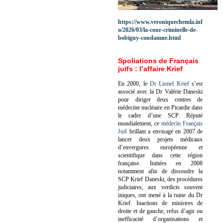
https://www.veroniquechemla.inf
o/2026/03/la-cour-criminelle-de-
bobigny-condamne.html
Spoliations de Français
juifs : l’affaire Krief
En 2000, le
Dr Lionel Krief
s’est
associé avec la Dr Valérie Daneski
pour diriger deux centres de
médecine nucléaire en Picardie dans
le cadre d’une SCP.
Réputé
mondialement, ce
médecin Français
Juif
brillant a envisagé en 2007 de
lancer deux projets médicaux
d’envergures européenne et
scientifique dans cette région
française.
Initiées en 2008
notamment afin de dissoudre la
SCP Krief Daneski, des procédures
judiciaires, aux verdicts souvent
iniques, ont mené à la ruine du Dr
Krief.
Inactions de ministres de
droite et de gauche, refus d’agir ou
inefficacité d’organisations et