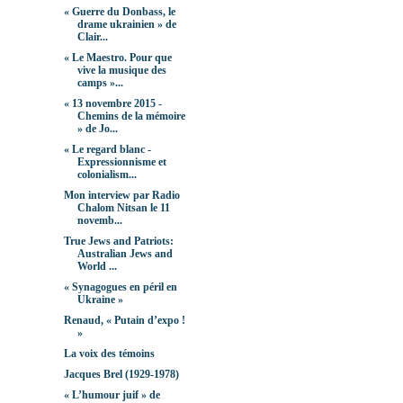
« Guerre du Donbass, le
drame ukrainien » de
Clair...
« Le Maestro. Pour que
vive la musique des
camps »...
« 13 novembre 2015 -
Chemins de la mémoire
» de Jo...
« Le regard blanc -
Expressionnisme et
colonialism...
Mon interview par Radio
Chalom Nitsan le 11
novemb...
True Jews and Patriots:
Australian Jews and
World ...
« Synagogues en péril en
Ukraine »
Renaud, « Putain d’expo !
»
La voix des témoins
Jacques Brel (1929-1978)
« L’humour juif » de