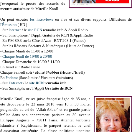
j'évoquerai le procès des accusés du
meurtre antisémite de Mireille Knoll
.
On peut écouter
les interviews
en
live
et sur divers supports.
Diffusions de
l'Émission
( HD )
- Sur
Internet
/ le
site RCN
rcnradio.info & Appli Radio
- Sur Smartphone / l'Appli Gratuite de RCN & Appli Radio
- En F.M 89.3 sur la Côte d'Azur - RNT 208.1 (France)
- Sur les Réseaux Sociaux & Numériques (Heure de France)
- Chaque Mardi de 11/00 à 12/00
-
Chaque Jeudi de 19/00 à 20/00
- Chaque Dimanche de 10/00 à 11/00
En Israël sur Radio Futée
Chaque Samedi soir /
Motsé Shabbat
(Heure d’Israël)
En
Podcast
(Sans limite / Plusieurs émissions)
-
Sur
Internet
/ le
site RCN
rcnradio.info
-
Sur Smartphone / l'Appli Gratuite de RCN
Mireille Knoll
,
veuve juive française âgée de 85 ans, a
été découverte le 23 mars 2018 vers 18 h 30 morte,
poignardée au cri de "Allah Akbar" et en grande partie
brûlée dans son appartement parisien au 30 avenue
Philippe Auguste - 75011 Paris. Attentat terroriste
islamiste ? Rapidement, le parquet retenait le chef
d’assassinat antisémite. La classe politique unanime