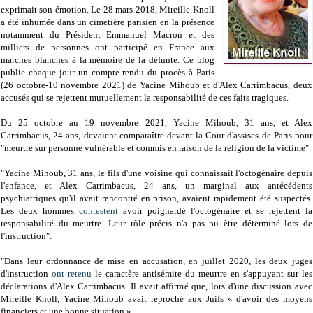
exprimait son émotion. Le 28 mars 2018, Mireille Knoll
a été inhumée dans un cimetière parisien en la présence
notamment du Président Emmanuel Macron et des
milliers de personnes ont participé en France aux
marches blanches à la mémoire de la défunte. Ce blog
publie chaque jour un compte-rendu du procès
à Paris
(26 octobre-10 novembre 2021)
de
Yacine Mihoub et d'Alex Carrimbacus,
deux
accusés qui se rejettent mutuellement la responsabilité de ces faits tragiques.
Du 25 octobre au 19 novembre 2021, Yacine Mihoub, 31 ans, et Alex
Carrimbacus, 24 ans, devaient comparaître devant la Cour d'assises de Paris pour
"meurtre sur personne vulnérable et commis en raison de la religion de la victime".
"Yacine Mihoub, 31 ans, le fils d'une voisine qui connaissait l'octogénaire depuis
l'enfance, et Alex Carrimbacus, 24 ans, un marginal aux antécédents
psychiatriques qu'il avait rencontré en prison, avaient rapidement été suspectés.
Les deux hommes
contestent
avoir poignardé l'octogénaire et se rejettent la
responsabilité du meurtre. Leur rôle précis n'a pas pu être déterminé lors de
l'instruction".
"Dans leur ordonnance de mise en accusation, en juillet 2020, les deux juges
d'instruction
ont retenu
le caractère antisémite du meurtre en s'appuyant sur les
déclarations d'Alex Carrimbacus. Il avait affirmé que, lors d'une discussion avec
Mireille Knoll, Yacine Mihoub avait reproché aux Juifs « d'avoir des moyens
financiers et une bonne situation ».