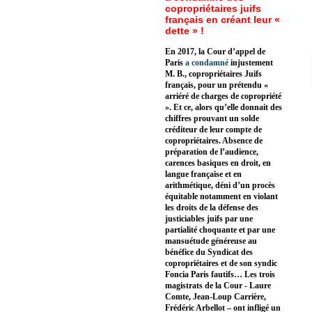
copropriétaires juifs
français en créant leur «
dette » !
En 2017, la Cour d’appel de
Paris
a condamné
injustement
M. B., copropriétaires Juifs
français, pour un prétendu «
arriéré de charges de copropriété
». Et ce, alors qu’elle donnait des
chiffres prouvant un solde
créditeur de leur compte de
copropriétaires. Absence de
préparation de l’audience,
carences basiques en droit, en
langue française et en
arithmétique, déni d’un procès
équitable notamment en violant
les droits de la défense des
justiciables juifs par une
partialité choquante et par une
mansuétude généreuse au
bénéfice du Syndicat des
copropriétaires et de son syndic
Foncia Paris fautifs… Les trois
magistrats de la Cour - Laure
Comte, Jean-Loup Carrière,
Frédéric Arbellot – ont infligé un