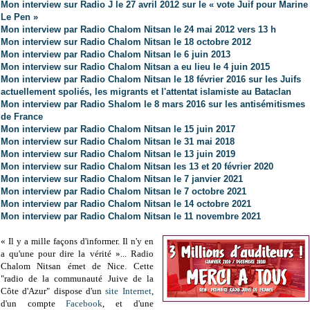
Mon interview sur Radio J le 27 avril 2012
sur le « vote Juif pour Marine
Le Pen »
Mon interview par Radio Chalom Nitsan le 24 mai 2012 vers 13 h
Mon interview sur Radio Chalom Nitsan le 18 octobre 2012
Mon interview par Radio Chalom Nitsan le 6 juin 2013
Mon interview sur Radio Chalom Nitsan a eu lieu le 4 juin 2015
Mon interview par Radio Chalom Nitsan le 18 février 2016 sur les Juifs
actuellement spoliés, les migrants et l'attentat islamiste au Bataclan
Mon interview par Radio Shalom le 8 mars 2016 sur les antisémitismes
de France
Mon interview par Radio Chalom Nitsan le 15 juin 2017
Mon interview sur Radio Chalom Nitsan le 31 mai 2018
Mon interview sur Radio Chalom Nitsan le 13 juin 2019
Mon interview sur Radio Chalom Nitsan les 13 et 20 février 2020
Mon interview sur Radio Chalom Nitsan le 7 janvier 2021
Mon interview par Radio Chalom Nitsan le 7 octobre 2021
Mon interview par Radio Chalom Nitsan le 14 octobre 2021
Mon interview par Radio Chalom Nitsan le 11 novembre 2021
« Il y a mille façons d'informer. Il n'y en
a qu'une pour dire la vérité »... Radio
Chalom Nitsan émet de Nice. Cette
"radio de la communauté Juive de la
Côte d'Azur" dispose d'un
site Internet
,
d'un compte
Facebook
, et d'une