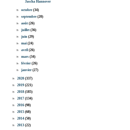
Jascha Hannover
►
octobre
(34)
►
septembre
(20)
►
août
(26)
►
juillet
(36)
►
juin
(29)
►
mai
(24)
►
avril
(26)
►
mars
(34)
►
février
(26)
►
janvier
(27)
►
2020
(337)
►
2019
(221)
►
2018
(185)
►
2017
(134)
►
2016
(98)
►
2015
(68)
►
2014
(50)
►
2013
(22)