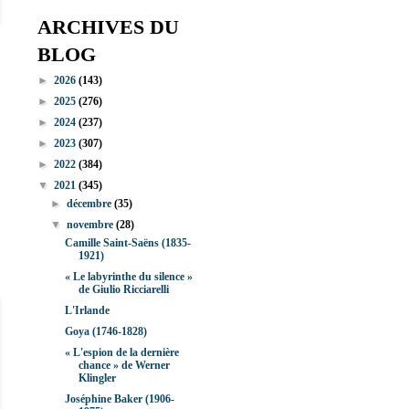
ARCHIVES DU
BLOG
►
2026
(143)
►
2025
(276)
►
2024
(237)
►
2023
(307)
►
2022
(384)
▼
2021
(345)
►
décembre
(35)
▼
novembre
(28)
Camille Saint-Saëns (1835-
1921)
« Le labyrinthe du silence »
de Giulio Ricciarelli
L'Irlande
Goya (1746-1828)
« L'espion de la dernière
chance » de Werner
Klingler
Joséphine Baker (1906-