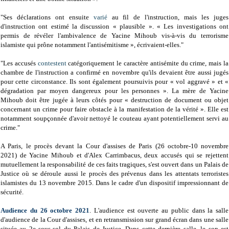
"Ses déclarations ont ensuite
varié
au fil de l'instruction, mais les juges
d'instruction ont estimé la discussion « plausible ». « Les investigations ont
permis de révéler l'ambivalence de Yacine Mihoub vis-à-vis du terrorisme
islamiste qui prône notamment l'antisémitisme », écrivaient-elles."
"Les accusés
contestent
catégoriquement le caractère antisémite du crime, mais la
chambre de l'instruction a confirmé en novembre qu'ils devaient être aussi jugés
pour cette circonstance. Ils sont également poursuivis pour « vol aggravé » et «
dégradation par moyen dangereux pour les personnes ». La mère de Yacine
Mihoub doit être jugée à leurs côtés pour « destruction de document ou objet
concernant un crime pour faire obstacle à la manifestation de la vérité ». Elle est
notamment soupçonnée d'avoir nettoyé le couteau ayant potentiellement servi au
crime."
A Paris, le procès devant la Cour d'assises de
Paris (26 octobre-10 novembre
2021)
de
Yacine Mihoub et d'Alex Carrimbacus,
deux accusés qui se rejettent
mutuellement la responsabilité de ces faits tragiques, s'est ouvert dans un Palais de
Justice où se déroule aussi le procès des prévenus dans les attentats terroristes
islamistes du 13 novembre 2015. Dans le cadre d'un dispositif impressionnant de
sécurité.
Audience du 26 octobre 2021
. L'audience est ouverte au public dans la salle
d'audience de la Cour d'assises, et en retransmission sur grand écran dans une salle
située au 2e sous-sol du Palais de Justice. Dans cette dernière salle, le son est