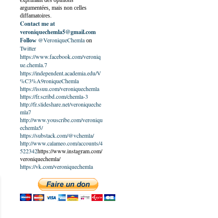
exprimant des opinions
argumentées, mais non celles
diffamatoires.
Contact me at
veroniquechemla5@gmail.com
@VeroniqueChemla
Follow
on
Twitter
https://www.facebook.com/veroniq
ue.chemla.7
https://independent.academia.edu/V
%C3%A9roniqueChemla
https://issuu.com/veroniquechemla
https://fr.scribd.com/chemla-3
http://fr.slideshare.net/veroniqueche
mla7
http://www.youscribe.com/veroniqu
echemla5/
https://substack.com/@vchemla/
http://www.calameo.com/accounts/4
522342
https://www.instagram.com/
veroniquechemla/
https://vk.com/veroniquechemla