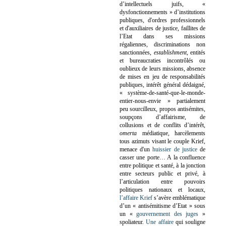
d’intellectuels juifs, «
dysfonctionnements » d’institutions
publiques, d'ordres professionnels
et d'auxiliaires de justice, faillites de
l’Etat dans ses missions
régaliennes, discriminations non
sanctionnées,
establishment
, entités
et bureaucraties incontrôlés ou
oublieux de leurs missions, absence
de mises en jeu de responsabilités
publiques, intérêt général dédaigné,
« système-de-santé-que-le-monde-
entier-nous-envie » partialement
peu sourcilleux, propos antisémites,
soupçons d’affairisme, de
collusions et de conflits d’intérêt,
omerta
médiatique, harcèlements
tous azimuts visant le couple Krief,
menace d'un
huissier de justice
de
casser une porte…
A la confluence
entre politique et santé, à la jonction
entre secteurs public et privé, à
l’articulation entre pouvoirs
politiques nationaux et locaux,
l’affaire Krief
s’avère emblématique
d’un « antisémitisme d’Etat » sous
un «
gouvernement des juges
»
spoliateur.
Une affaire
qui souligne