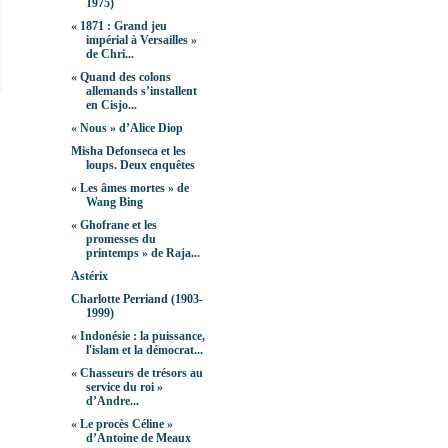
1975)
« 1871 : Grand jeu
impérial à Versailles »
de Chri...
« Quand des colons
allemands s’installent
en Cisjo...
« Nous » d’Alice Diop
Misha Defonseca et les
loups. Deux enquêtes
« Les âmes mortes » de
Wang Bing
« Ghofrane et les
promesses du
printemps » de Raja...
Astérix
Charlotte Perriand (1903-
1999)
« Indonésie : la puissance,
l'islam et la démocrat...
« Chasseurs de trésors au
service du roi »
d’Andre...
« Le procès Céline »
d’Antoine de Meaux