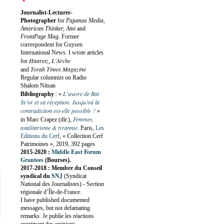
Journalist-Lecturer-
Photographer
for
Pajamas Media,
American Thinker, Ami
and
FrontPage Mag
. Former
correspondent for Guysen
International News. I wrote articles
Haaretz
L'Arche
for
,
Torah Times Magazine
and
Regular columnist on Radio
Shalom Nitsan
L’œuvre de Bat
Bibliography
:
«
Ye’or et sa réception. Jusqu’où la
contradiction est-elle possible ?
»
Femmes,
in Marc Crapez (dir.),
totalitarisme & tyrannie
. Paris,
Les
Editions du Cerf
, « Collection Cerf
Patrimoines », 2019, 392 pages
Middle East Forum
2015-2020 :
Grantees
(Bourses).
2017-2018 : Membre du Conseil
SNJ
syndical du
(Syndicat
National des Journalistes) - Section
régionale d’Île-de-France.
I have published documented
messages, but not defamating
remarks. Je publie les réactions