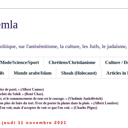
emla
tique, sur l'antisémitisme, la culture, les Juifs, le judaïsme, I
/Mode/Science/Sport
Chrétiens/Christianisme
Culture / D
fs
Monde arabe/Islam
Shoah (Holocaust)
Articles in
rise de parti. » (Albert Camus)
rochée du Soleil. » (René Char).
 et le commencement de tout est le courage. » (Vladimir Jankélévitch)
non plus de faire du tort. Il est de porter la plume dans la plaie. » (Albert Londres)
 l'on voit, mais d'accepter de voir ce que l'on voit. » (Charles Péguy)
jeudi 11 novembre 2021