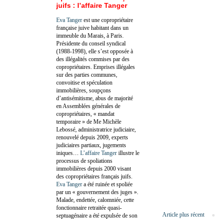
juifs : l’affaire Tanger
Eva Tanger
est une copropriétaire
française juive habitant dans un
immeuble du Marais, à Paris.
Présidente du conseil syndical
(1988-1998), elle s’est opposée à
des illégalités commises par des
copropriétaires. Emprises illégales
sur des parties communes,
convoitise et spéculation
immobilières, soupçons
d’antisémitisme, abus de majorité
en Assemblées générales de
copropriétaires, « mandat
temporaire » de Me Michèle
Lebossé, administratrice judiciaire,
renouvelé depuis 2009, experts
judiciaires partiaux, jugements
iniques…
L’affaire Tanger
illustre le
processus de spoliations
immobilières depuis 2000 visant
des copropriétaires français juifs.
Eva Tanger
a été ruinée et spoliée
par un « gouvernement des juges ».
Malade, endettée, calomniée, cette
fonctionnaire retraitée quasi-
Article plus récent
septuagénaire a été expulsée de son