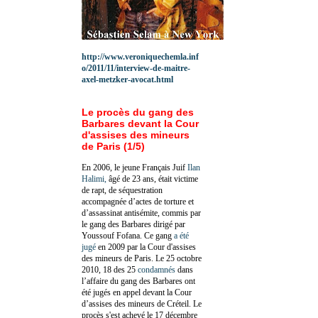
http://www.veroniquechemla.inf
o/2011/11/interview-de-maitre-
axel-metzker-avocat.html
Le procès du gang des
Barbares devant la Cour
d'assises des mineurs
de Paris (1/5)
En 2006, le jeune Français Juif
Ilan
Halimi,
âgé de 23 ans, était victime
de rapt, de séquestration
accompagnée d’actes de torture et
d’assassinat antisémite, commis par
le gang des Barbares dirigé par
Youssouf Fofana. Ce gang
a été
jugé
en 2009 par la Cour d'assises
des mineurs de Paris. Le 25 octobre
2010, 18 des 25
condamnés
dans
l’affaire du gang des Barbares ont
été jugés en appel devant la Cour
d’assises des mineurs de Créteil. Le
procès s'est achevé le 17 décembre