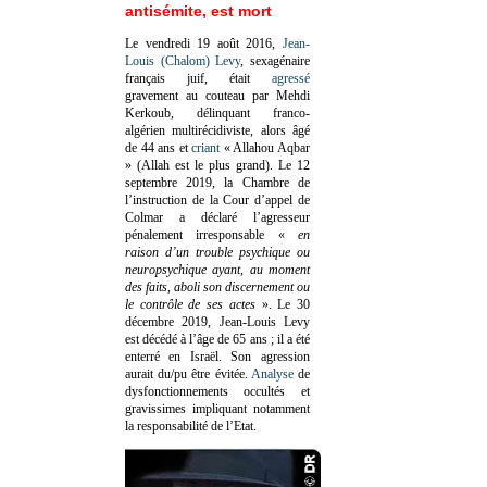
antisémite, est mort
Le vendredi 19 août 2016,
Jean-
Louis (Chalom) Levy
, sexagénaire
français juif, était
agressé
gravement au couteau par Mehdi
Kerkoub, délinquant franco-
algérien multirécidiviste, alors âgé
de 44 ans et
criant
« Allahou Aqbar
» (Allah est le plus grand). Le 12
septembre 2019, la Chambre de
l’instruction de la Cour d’appel de
Colmar a déclaré l’agresseur
pénalement irresponsable
«
en
raison d’un trouble psychique ou
neuropsychique ayant, au moment
des faits, aboli son discernement ou
le contrôle de ses actes
»
. Le 30
décembre 2019, Jean-Louis Levy
est décédé à l’âge de 65 ans ; il a été
enterré en Israël. Son agression
aurait du/pu être évitée.
Analyse
de
dysfonctionnements occultés et
gravissimes impliquant notamment
la responsabilité de l’Etat.