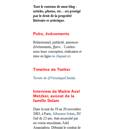
Tout le contenu de mon blog -
articles, photos, etc. - est protégé
par le droit de la propriété
littéraire et artistique.
Pubs, évènements
Rédactionnel, publicité, annonces
d'évènements,
flyers
... Confiez-
nous leurs conception, réalisation et
mise en ligne
en cliquant ici
Timeline de Twitter
Tweets de @VeroniqueChemla
Interview de Maitre Axel
Metzker, avocat de la
famille Selam
Dans la nuit du 19 au 20 novembre
2003, à Paris,
Sébastien Selam
, DJ
Juif de 23 ans, était assassiné par
un voisin musulman, Adel
Amastaibou. Débutait le combat de