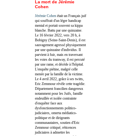
La mort de Jérémie
Cohen
Jérémie Cohen
était un Français juif
qui souffrait d'un léger handicap
mental et portait souvent sa kippa
blanche. Battu par une quinzaine.
Le 16 février 2022, vers 20 h, à
Bobigny (Seine-Saint-Denis), il est
sauvagement agressé physiquement
par une quinzaine d'individus. Il
parvient à fuir, mais en traversant
les voies du tramway, il est percuté
par une rame, et décède à l'hôpital.
L'enquête piétine, malgré celle
menée par la famille de la victime.
Le 4 avril 2022, grâce à ses twitts,
Eric Zemmour révèle cette tragédie.
Département francilien dangereux
notamment pour les Juifs, famille
endeuillée et isolée contrainte
d'enquêter face aux
dysfonctionnements politico-
judiciaires, omerta médiatico-
politique et de dirigeants
communautaires, soutien d'Eric
Zemmour critiqué, réticences
judiciaires à admettre les