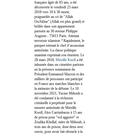
française âgée de 85 ans, a été
découverte le vendredi 23 mars
2018 vers 18 h 30 morte,
poignardée au cri de "Allah
OuAkbar" (Allah est plus grand) et
brûlée dans son appartement
parisien au 30 avenue Philippe
Auguste - 75011 Paris. Attentat
terroriste islamiste ? Rapidement, le
parquet retenait le chef d’assassinat
antisémite. La classe politique
unanime exprimait son émotion. Le
28 mars 2018,
Mireille Knoll
a été
inhumée dans un cimetière parisien
en la présence notamment du
Président Emmanuel Macron et des
milliers de personnes ont participé
en France aux marches blanches à
la mémoire de la défunte. Le 10
novembre 2021, Yacine Mihoub a
été condamné à la réclusion
criminelle à perpétuité pour le
meurtre antisémite de Mireille
Knoll, Alex Carrimbacus à 15 ans
de prison pour "vol aggravé" et
Zoulika Khellaf, mère de Mihoub, à
trois ans de prison, dont deux avec
sursis, pour avoir fait obstacle à la