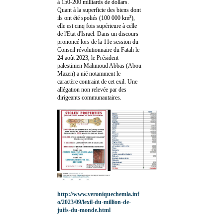
à 150-200 milliards de dollars.
Quant à la superficie des biens dont
ils ont été spoliés (100 000 km²),
elle est cinq fois supérieure à celle
de l'Etat d'Israël. Dans un discours
prononcé lors de la 11e session du
Conseil révolutionnaire du Fatah le
24 août 2023, le Président
palestinien Mahmoud Abbas (Abou
Mazen) a nié notamment le
caractère contraint de cet exil. Une
allégation non relevée par des
dirigeants communautaires.
http://www.veroniquechemla.inf
o/2023/09/lexil-du-million-de-
juifs-du-monde.html