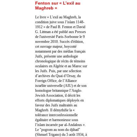
Fenton sur « L’exil au
Maghreb »
Le livre « L’exil au Maghreb, la
condition juive sous l’islam 1148-
1912 » de Paul B. Fenton et David
G. Littman a été publié aux Presses
de l'université Paris-Sorbonne le 9
novembre 2010. Succès d'édition,
cet ouvrage majeur, boycotté
notamment par des médias français
Juifs, présente une anthologie
chronologique de récits de témoins
oculaires en Algérie et au Maroc sur
les Juifs. Puis, par une sélection
d’archives du Quai d’Orsay, du
Foreign Office, de l’Alliance
israélite universelle (AIU) et de son
homologue britannique l’Anglo-
Jewish Association, il décrit les
efforts diplomatiques déployés en
faveur des Juifs maltraités au
Maghreb. Il démythifie la «
tolérance interconfessionnelle
égalitaire et harmonieuse sous
l’islam incarnée par al-Andalous ».
Le "pogrom au nom du djihad"
(Shmuel Trigano) du 5 août 1934, à