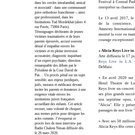
Festival à Central Pa
dans les cercles intrafamilial, amical
interpréter sa chanson
et associatif - dans une communauté
juive orthodoxe francilienne -, ainsi
que professionnel, dans les
Le 13 avril 2017, le
Institutions Yad Mordekhaï (alors 4
de la conscience, 
rue Pavée, 75004 Paris).
Amnesty Internationa
Témoignages déchirants de jeunes
montré la voie en mati
victimes traumatisées et de leurs
courage exceptionnel 
parents éprouvés, accusé souvent
dénué d’empathie envers les
« Alicia Keys Live in 
victimes et en pleine inversion
accusatoire, diagnostic inquiétant
Arte diffusera le 17 j
d’un expert psychiatre, direction
Keys Live in L.A.
»
remarquable des débats par le
DeMaio.
Président de la Cour David de
Pas… Un procès pénal sur un sujet
« En avril 2020 sur 
sensible, aux enjeux juridiques,
Hotel Theatre de Lo
juifs, moraux et médicaux devant
Keys livre un concert
inciter les parents et donateurs à une
ses plus grands succè
exigence vitale envers les
institutions juives françaises
son septième opus, s
accueillant des enfants. Cet article
"Alicia". Elle y prés
recourt, sans volonté de choquer,
passages de son livre
aux termes précis pour désigner les
actes commis. J’évoquerai ce
« Avec ses 50 millio
procès lors de mon interview par
Alicia Keys fête cette
Radio Chalom Nitsan diffusée dès
le 26 mars 2026.