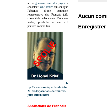
un «
gouvernement des juges
»
spoliateur.
Une affaire
qui souligne
l’absence d’une institution
représentative des Français juifs
Aucun comm
susceptible de les sauver d’attaques
létales, préalables à leur exil
Enregistre
pauvres comme Job.
h
ttp://www.veroniquechemla.info/
2016/04/spoliations-de-francais-
juifs-laffaire.html
Spoliations de Français