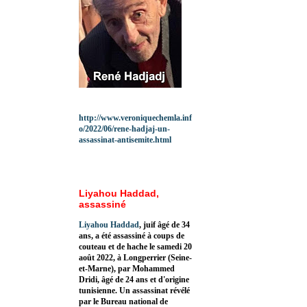
http://www.veroniquechemla.inf
o/2022/06/rene-hadjaj-un-
assassinat-antisemite.html
Liyahou Haddad,
assassiné
Liyahou Haddad
, juif âgé de 34
ans, a été assassiné à coups de
couteau et de hache le samedi 20
août 2022, à Longperrier (Seine-
et-Marne), par Mohammed
Dridi, âgé de 24 ans et d'origine
tunisienne. Un assassinat révélé
par le Bureau national de