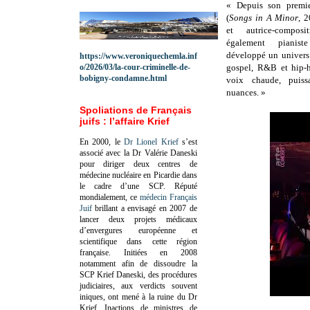
« Depuis son premi
(
Songs in A Minor
, 
et autrice-composit
également pianis
développé un univers 
https://www.veroniquechemla.inf
o/2026/03/la-cour-criminelle-de-
gospel, R&B et hip-h
bobigny-condamne.html
voix chaude, puiss
nuances. »
Spoliations de Français
juifs : l’affaire Krief
En 2000, le
Dr Lionel Krief
s’est
associé avec la Dr Valérie Daneski
pour diriger deux centres de
médecine nucléaire en Picardie dans
le cadre d’une SCP.
Réputé
mondialement, ce
médecin Français
Juif
brillant a envisagé en 2007 de
lancer deux projets médicaux
d’envergures européenne et
scientifique dans cette région
française.
Initiées en 2008
notamment afin de dissoudre la
SCP Krief Daneski, des procédures
judiciaires, aux verdicts souvent
iniques, ont mené à la ruine du Dr
Krief.
Inactions de ministres de