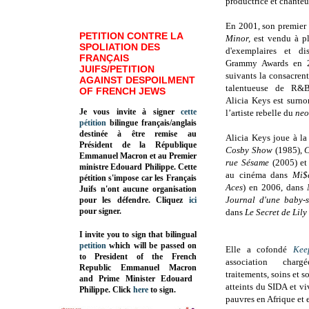
productrice et chanteu
En 2001, son premier
PETITION CONTRE LA
Minor,
est vendu à pl
SPOLIATION DES
d'exemplaires et di
FRANÇAIS
Grammy Awards en
JUIFS/PETITION
suivants la consacren
AGAINST DESPOILMENT
talentueuse de
R&B
OF FRENCH JEWS
Alicia Keys est surn
Je vous invite à signer
cette
l’artiste rebelle du
neo
pétition
bilingue français/anglais
destinée à être remise au
Alicia Keys joue à la
Président de la République
Cosby Show
(1985),
Emmanuel Macron et au Premier
rue Sésame
(2005) e
ministre Edouard Philippe. Cette
au cinéma dans
Mi$
pétition s'impose car les Français
Aces
) en 2006, dans
Juifs n'ont aucune organisation
Journal d'une baby-s
pour les défendre. Cliquez
ici
pour signer.
dans
Le Secret de Lil
I invite you to sign that bilingual
petition
which will be passed on
Elle a cofondé
Kee
to President of the French
association cha
Republic
Emmanuel Macron
traitements, soins et 
and Prime Minister
Edouard
atteints du SIDA et v
Philippe
.
Click
here
to sign.
pauvres en Afrique et 