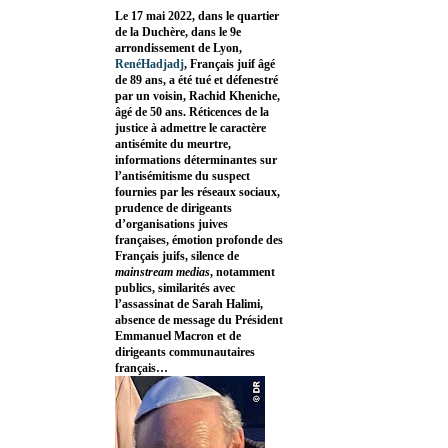
Le 17 mai 2022, dans le quartier
de la Duchère, dans le 9e
arrondissement de Lyon,
RenéHadjadj
, Français juif âgé
de 89 ans, a été tué et défenestré
par un voisin, Rachid Kheniche,
âgé de 50 ans. Réticences de la
justice à admettre le caractère
antisémite du meurtre,
informations déterminantes sur
l’antisémitisme du suspect
fournies par les réseaux sociaux,
prudence de dirigeants
d’organisations juives
françaises, émotion profonde des
Français juifs, silence de
mainstream medias
, notamment
publics, similarités avec
l’assassinat de Sarah Halimi,
absence de message du Président
Emmanuel Macron et de
dirigeants communautaires
français…