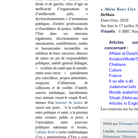
droite et de gauche, refus d’agir ou
inefficacité d’organisations et
«
Alicia Keys Live 
d’intellectuels juifs, «
DeMaio
dysfonctionnements » d’institutions
Etats-Unis, 2020
publiques, d'ordres professionnels
Sur Arte le 17 juillet 
et d'auxiliaires de justice, faillites de
Visuels
: © BBC Stu
l’Etat dans ses missions
régaliennes, discriminations non
Articles 
sanctionnées,
establishment
, entités
concernant :
et bureaucraties incontrôlés ou
oublieux de leurs missions, absence
Affaire al-Dura/I
de mises en jeu de responsabilités
Aviation/Mode/S
publiques, intérêt général dédaigné,
Chrétiens
« système-de-santé-que-le-monde-
Culture
entier-nous-envie » partialement
France
peu sourcilleux, propos antisémites,
Il ou elle a dit...
soupçons d’affairisme, de
Judaïsme/Juifs
collusions et de conflits d’intérêt,
Monde arabe/Is
omerta
médiatique, harcèlements
tous azimuts visant le couple Krief,
Shoah (
Holocau
menace d'un
huissier de justice
de
Articles in Engl
casser une porte…
A la confluence
Les citations sur les 
entre politique et santé, à la jonction
entre secteurs public et privé, à
l’articulation entre pouvoirs
Publié par
Véronique C
politiques nationaux et locaux,
Libellés :
Antisémitisme
l’affaire Krief
s’avère emblématique
Palestiniens
,
Télévision
d’un « antisémitisme d’Etat » sous