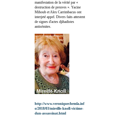
manifestation de la vérité par «
destruction de preuves ». Yacine
Mihoub et Alex Carrimbacus ont
interjeté appel. Divers faits attestent
de signes d'actes djihadistes
antisémites.
http://www.veroniquechemla.inf
o/2018/03/mireille-knoll-victime-
dun-assassinat.html