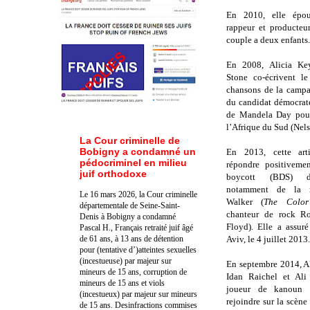
En 2010, elle épou
rappeur et producteu
couple a deux enfants.
En 2008, Alicia Key
Stone co-écrivent l
chansons de la campa
du candidat démocrate
de Mandela Day pour 
l’Afrique du Sud (Nel
La Cour criminelle de
Bobigny a condamné un
En 2013, cette art
pédocriminel en milieu
répondre positiveme
juif orthodoxe
boycott (BDS) d'
notamment de la r
Le 16 mars 2026, la Cour criminelle
Walker (
The Color
départementale de Seine-Saint-
chanteur de rock Ro
Denis à Bobigny a condamné
Floyd). Elle a assur
Pascal H., Français retraité juif âgé
de 61 ans, à 13 ans de détention
Aviv, le 4 juillet 2013
pour (tentative d’)atteintes sexuelles
(incestueuse) par majeur sur
En septembre 2014, Al
mineurs de 15 ans, corruption de
Idan Raichel et Al
mineurs de 15 ans et viols
joueur de
kanoun p
(incestueux) par majeur sur mineurs
rejoindre sur la scèn
de 15 ans. Des
infractions commises