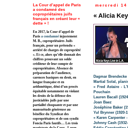
La Cour d’appel de Paris
mercredi 14 
a condamné des
copropriétaires juifs
« Alicia Ke
français en créant leur «
dette » !
En 2017, la Cour d’appel de
Paris
a condamné
injustement
M. B., copropriétaires Juifs
français, pour un prétendu «
arriéré de charges de copropriété
». Et ce, alors qu’elle donnait des
chiffres prouvant un solde
créditeur de leur compte de
copropriétaires. Absence de
préparation de l’audience,
Dagmar Brendecke
carences basiques en droit, en
Martial Solal, pîani
langue française et en
« Fred Astaire - L
arithmétique, déni d’un procès
équitable notamment en violant
Pouchain
les droits de la défense des
Lauren Bacall (1924
justiciables juifs par une
Joan Baez
partialité choquante et par une
Joséphine Baker (1
mansuétude généreuse au
Yul Brynner (1920-1
bénéfice du Syndicat des
« Karen Carpenter -
copropriétaires et de son syndic
Johnny Cash (1932-
Foncia Paris fautifs… Les trois
Eddie Constantine 
magistrats de la Cour - Laure