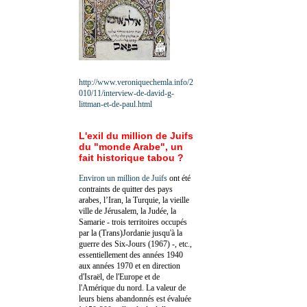
http://www.veroniquechemla.info/2
010/11/interview-de-david-g-
littman-et-de-paul.html
L'exil du million de Juifs
du "monde Arabe", un
fait historique tabou ?
Environ un million de Juifs
ont été
contraints de quitter des pays
arabes, l’Iran, la Turquie, la vieille
ville de Jérusalem, la Judée, la
Samarie - trois territoires occupés
par la (Trans)Jordanie jusqu'à la
guerre des Six-Jours (1967) -, etc.,
essentiellement des années 1940
aux années 1970 et en direction
d'Israël, de l'Europe et de
l'Amérique du nord. La valeur de
leurs biens abandonnés est évaluée