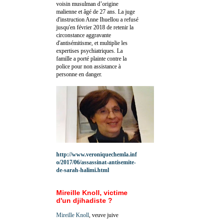
voisin musulman d’origine
malienne et âgé de 27 ans. La juge
d'instruction Anne Ihuellou a refusé
jusqu'en février 2018 de retenir la
circonstance aggravante
d'antisémitisme, et multiplie les
expertises psychiatriques. La
famille a porté plainte contre la
police pour non assistance à
personne en danger.
http://www.veroniquechemla.inf
o/2017/06/assassinat-antisemite-
de-sarah-halimi.html
Mireille Knoll, victime
d'un djihadiste ?
Mireille Knoll
, veuve juive