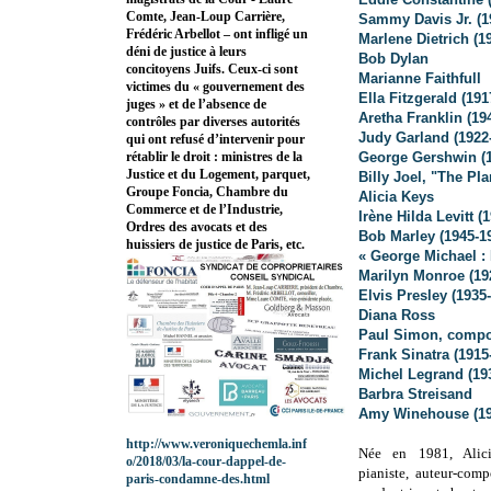
Comte, Jean-Loup Carrière,
Sammy Davis Jr. (1
Frédéric Arbellot – ont infligé un
Marlene Dietrich (1
déni de justice à leurs
Bob Dylan
concitoyens Juifs. Ceux-ci sont
Marianne Faithfull
victimes du « gouvernement des
Ella Fitzgerald (191
juges » et de l’absence de
Aretha Franklin (19
contrôles par diverses autorités
Judy Garland (1922
qui ont refusé d’intervenir pour
George Gershwin (1
rétablir le droit : ministres de la
Justice et du Logement, parquet,
Billy Joel, "The PI
Groupe Foncia, Chambre du
Alicia Keys
Commerce et de l’Industrie,
Irène Hilda Levitt (
Ordres des avocats et des
Bob Marley (1945-1
huissiers de justice de Paris, etc.
« George Michael :
Marilyn Monroe (19
Elvis Presley (1935
Diana Ross
Paul Simon, compos
Frank Sinatra (1915
Michel Legrand (19
Barbra Streisand
Amy Winehouse (19
http://www.veroniquechemla.inf
Née en 1981, Alic
o/2018/03/la-cour-dappel-de-
pianiste, auteur-comp
paris-condamne-des.html