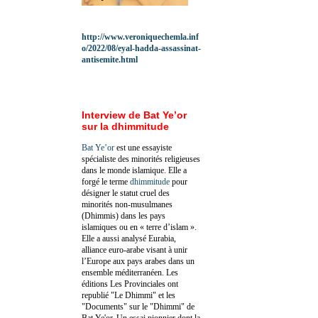
http://www.veroniquechemla.inf
o/2022/08/eyal-hadda-assassinat-
antisemite.html
Interview de Bat Ye’or
sur la dhimmitude
Bat Ye’or
est une essayiste
spécialiste des minorités religieuses
dans le monde islamique. Elle a
forgé le terme
dhimmitude
pour
désigner le statut cruel des
minorités non-musulmanes
(Dhimmis) dans les pays
islamiques ou en « terre d’islam ».
Elle a aussi analysé Eurabia,
alliance euro-arabe visant à unir
l’Europe aux pays arabes dans un
ensemble méditerranéen. Les
éditions Les Provinciales ont
republié "Le Dhimmi" et les
"Documents" sur le "Dhimmi" de
Bat Ye'or. Un essai pionnier dont la