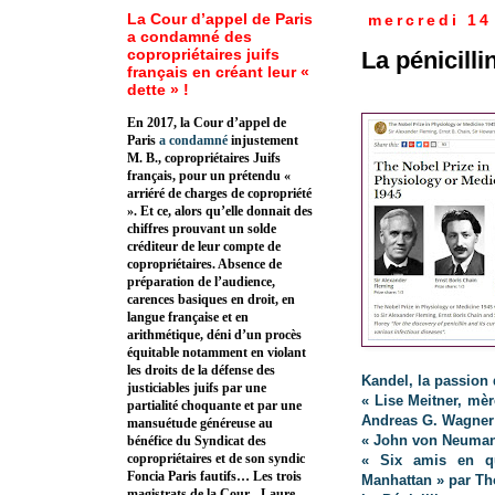
La Cour d’appel de Paris
mercredi 14 
a condamné des
copropriétaires juifs
La pénicilli
français en créant leur «
dette » !
En 2017, la Cour d’appel de
Paris
a condamné
injustement
M. B., copropriétaires Juifs
français, pour un prétendu «
arriéré de charges de copropriété
». Et ce, alors qu’elle donnait des
chiffres prouvant un solde
créditeur de leur compte de
copropriétaires. Absence de
préparation de l’audience,
carences basiques en droit, en
langue française et en
arithmétique, déni d’un procès
équitable notamment en violant
les droits de la défense des
Kandel, la passion 
justiciables juifs par une
« Lise Meitner, mè
partialité choquante et par une
Andreas G. Wagner
mansuétude généreuse au
« John von Neumann
bénéfice du Syndicat des
copropriétaires et de son syndic
« Six amis en qu
Foncia Paris fautifs… Les trois
Manhattan » par 
magistrats de la Cour - Laure