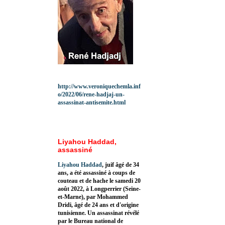
http://www.veroniquechemla.inf
o/2022/06/rene-hadjaj-un-
assassinat-antisemite.html
Liyahou Haddad,
assassiné
Liyahou Haddad
, juif âgé de 34
ans, a été assassiné à coups de
couteau et de hache le samedi 20
août 2022, à Longperrier (Seine-
et-Marne), par Mohammed
Dridi, âgé de 24 ans et d'origine
tunisienne. Un assassinat révélé
par le Bureau national de