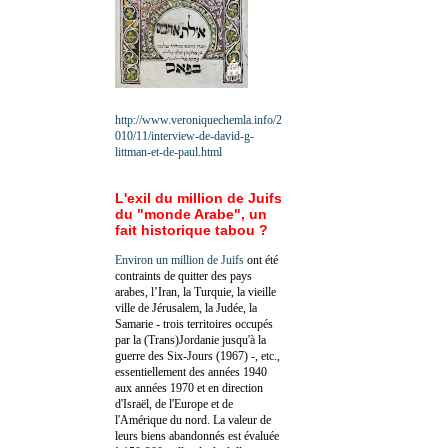
http://www.veroniquechemla.info/2
010/11/interview-de-david-g-
littman-et-de-paul.html
L'exil du million de Juifs
du "monde Arabe", un
fait historique tabou ?
Environ un million de Juifs
ont été
contraints de quitter des pays
arabes, l’Iran, la Turquie, la vieille
ville de Jérusalem, la Judée, la
Samarie - trois territoires occupés
par la (Trans)Jordanie jusqu'à la
guerre des Six-Jours (1967) -, etc.,
essentiellement des années 1940
aux années 1970 et en direction
d'Israël, de l'Europe et de
l'Amérique du nord. La valeur de
leurs biens abandonnés est évaluée