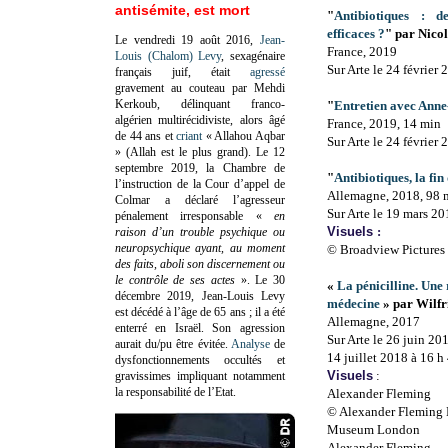
antisémite, est mort
"
Antibiotiques : 
efficaces ?
" par Nico
Le vendredi 19 août 2016,
Jean-
France, 2019
Louis (Chalom) Levy
, sexagénaire
Sur Arte le 24 février
français juif, était
agressé
gravement au couteau par Mehdi
Kerkoub, délinquant franco-
"
Entretien avec Ann
algérien multirécidiviste, alors âgé
France, 2019, 14 min
de 44 ans et
criant
« Allahou Aqbar
Sur Arte le 24 février
» (Allah est le plus grand). Le 12
septembre 2019, la Chambre de
"
Antibiotiques, la fin
l’instruction de la Cour d’appel de
Allemagne, 2018, 98 
Colmar a déclaré l’agresseur
Sur Arte le 19 mars 20
pénalement irresponsable
«
en
Visuels
:
raison d’un trouble psychique ou
neuropsychique ayant, au moment
© Broadview Pictures
des faits, aboli son discernement ou
le contrôle de ses actes
»
. Le 30
«
La pénicilline. Une 
décembre 2019, Jean-Louis Levy
médecine
» par Wilf
est décédé à l’âge de 65 ans ; il a été
Allemagne, 2017
enterré en Israël. Son agression
Sur Arte le 26 juin 201
aurait du/pu être évitée.
Analyse
de
14 juillet 2018 à 16 h
dysfonctionnements occultés et
Visuels
:
gravissimes impliquant notamment
la responsabilité de l’Etat.
Alexander Fleming
© Alexander Fleming 
Museum London
Alexander Fleming