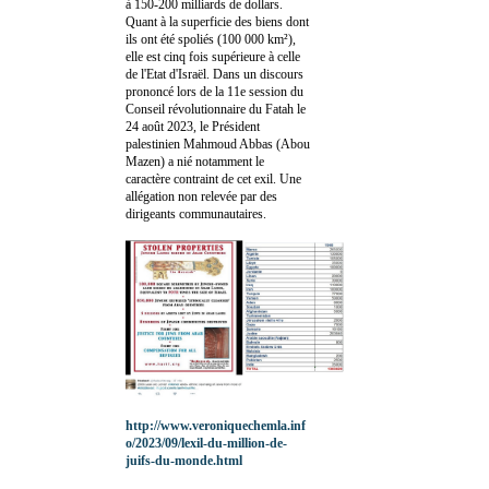
à 150-200 milliards de dollars.
Quant à la superficie des biens dont
ils ont été spoliés (100 000 km²),
elle est cinq fois supérieure à celle
de l'Etat d'Israël. Dans un discours
prononcé lors de la 11e session du
Conseil révolutionnaire du Fatah le
24 août 2023, le Président
palestinien Mahmoud Abbas (Abou
Mazen) a nié notamment le
caractère contraint de cet exil. Une
allégation non relevée par des
dirigeants communautaires.
http://www.veroniquechemla.inf
o/2023/09/lexil-du-million-de-
juifs-du-monde.html