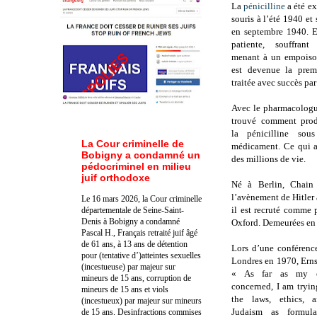
La
pénicilline
a été ex
souris à l’été 1940 et
en septembre 1940. 
patiente, souffrant
menant à un empoiso
est devenue la premi
traitée avec succès par
Avec le pharmacologu
trouvé comment prod
la pénicilline sou
La Cour criminelle de
médicament. Ce qui a
Bobigny a condamné un
des millions de vie.
pédocriminel en milieu
juif orthodoxe
Né à Berlin, Chain 
l’avènement de Hitler 
Le 16 mars 2026, la Cour criminelle
il est recruté comme 
départementale de Seine-Saint-
Denis à Bobigny a condamné
Oxford. Demeurées en A
Pascal H., Français retraité juif âgé
de 61 ans, à 13 ans de détention
Lors d’une conférence
pour (tentative d’)atteintes sexuelles
Londres en 1970, Ern
(incestueuse) par majeur sur
« As far as my o
mineurs de 15 ans, corruption de
concerned, I am tryi
mineurs de 15 ans et viols
the laws, ethics, a
(incestueux) par majeur sur mineurs
Judaism as formul
de 15 ans. Des
infractions commises