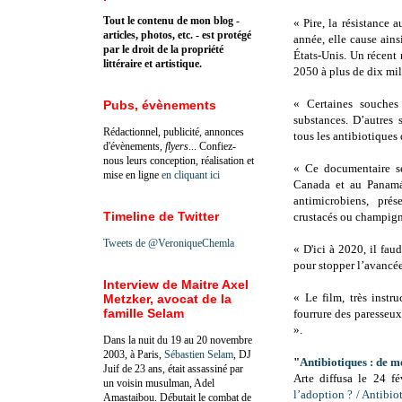
Tout le contenu de mon blog -
« Pire, la résistance 
articles, photos, etc. - est protégé
année, elle cause ain
par le droit de la propriété
États-Unis. Un récent 
littéraire et artistique.
2050 à plus de dix mil
« Certaines souches s
Pubs, évènements
substances. D’autres 
Rédactionnel, publicité, annonces
tous les antibiotique
d'évènements,
flyers
... Confiez-
nous leurs conception, réalisation et
« Ce documentaire se
mise en ligne
en cliquant ici
Canada et au Panamá 
antimicrobiens, prés
Timeline de Twitter
crustacés ou champig
Tweets de @VeroniqueChemla
« D'ici à 2020, il fau
pour stopper l’avancée
Interview de Maitre Axel
« Le film, très instr
Metzker, avocat de la
famille Selam
fourrure des paresseu
».
Dans la nuit du 19 au 20 novembre
2003, à Paris,
Sébastien Selam
, DJ
"
Antibiotiques : de m
Juif de 23 ans, était assassiné par
Arte diffusa le 24 f
un voisin musulman, Adel
l’adoption ? / Antibio
Amastaibou. Débutait le combat de