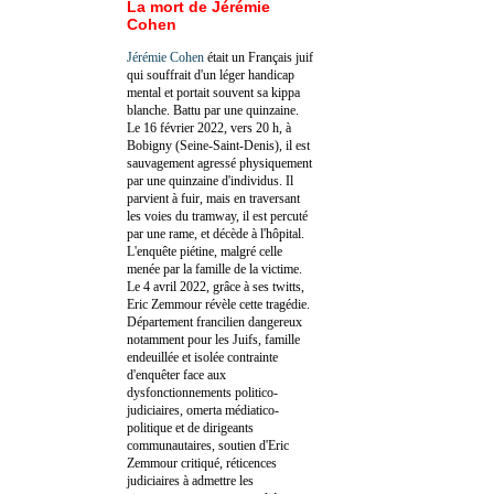
La mort de Jérémie
Cohen
Jérémie Cohen
était un Français juif
qui souffrait d'un léger handicap
mental et portait souvent sa kippa
blanche. Battu par une quinzaine.
Le 16 février 2022, vers 20 h, à
Bobigny (Seine-Saint-Denis), il est
sauvagement agressé physiquement
par une quinzaine d'individus. Il
parvient à fuir, mais en traversant
les voies du tramway, il est percuté
par une rame, et décède à l'hôpital.
L'enquête piétine, malgré celle
menée par la famille de la victime.
Le 4 avril 2022, grâce à ses twitts,
Eric Zemmour révèle cette tragédie.
Département francilien dangereux
notamment pour les Juifs, famille
endeuillée et isolée contrainte
d'enquêter face aux
dysfonctionnements politico-
judiciaires, omerta médiatico-
politique et de dirigeants
communautaires, soutien d'Eric
Zemmour critiqué, réticences
judiciaires à admettre les