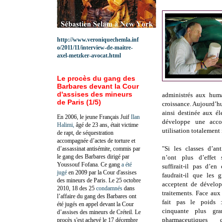
http://www.veroniquechemla.inf
o/2011/11/interview-de-maitre-
axel-metzker-avocat.html
Le procès du gang des
Barbares devant la Cour
d'assises des mineurs
administrés aux huma
de Paris (1/5)
croissance. Aujourd’hu
ainsi destinée aux él
En 2006, le jeune Français Juif
Ilan
développe une acco
Halimi,
âgé de 23 ans, était victime
utilisation totalement
de rapt, de séquestration
accompagnée d’actes de torture et
"Si les classes d’ant
d’assassinat antisémite, commis par
le gang des Barbares dirigé par
n’ont plus d’effet
Youssouf Fofana. Ce gang
a été
suffirait-il pas d’e
jugé
en 2009 par la Cour d'assises
faudrait-il que les g
des mineurs de Paris. Le 25 octobre
acceptent de dévelo
2010, 18 des 25
condamnés
dans
traitements. Face aux
l’affaire du gang des Barbares ont
fait pas le poids 
été jugés en appel devant la Cour
cinquante plus gra
d’assises des mineurs de Créteil. Le
pharmaceutiques 
procès s'est achevé le 17 décembre