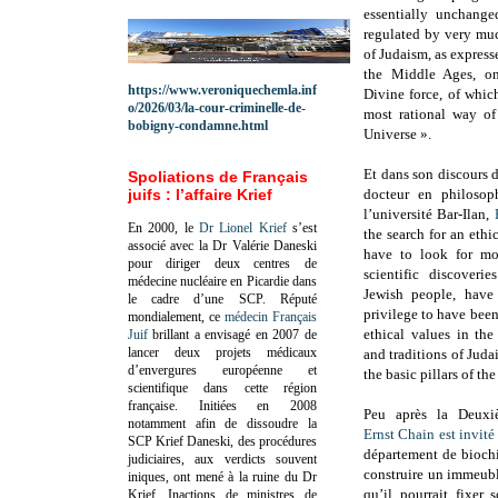
essentially unchange
regulated by very muc
of Judaism, as express
the Middle Ages, one
https://www.veroniquechemla.inf
Divine force, of which
o/2026/03/la-cour-criminelle-de-
most rational way of
bobigny-condamne.html
Universe ».
Et dans son discours d
Spoliations de Français
juifs : l’affaire Krief
docteur en philoso
l’université Bar-Ilan,
En 2000, le
Dr Lionel Krief
s’est
the search for an eth
associé avec la Dr Valérie Daneski
have to look for mo
pour diriger deux centres de
scientific discoveri
médecine nucléaire en Picardie dans
Jewish people, have
le cadre d’une SCP.
Réputé
privilege to have been
mondialement, ce
médecin Français
ethical values in the
Juif
brillant a envisagé en 2007 de
lancer deux projets médicaux
and traditions of Ju
d’envergures européenne et
the basic pillars of th
scientifique dans cette région
française.
Initiées en 2008
Peu après la Deuxi
notamment afin de dissoudre la
Ernst Chain
est invité
SCP Krief Daneski, des procédures
département de bioch
judiciaires, aux verdicts souvent
construire un immeubl
iniques, ont mené à la ruine du Dr
qu’il pourrait fixer 
Krief.
Inactions de ministres de