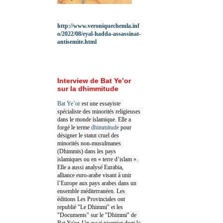
http://www.veroniquechemla.inf
o/2022/08/eyal-hadda-assassinat-
antisemite.html
Interview de Bat Ye’or
sur la dhimmitude
Bat Ye’or
est une essayiste
spécialiste des minorités religieuses
dans le monde islamique. Elle a
forgé le terme
dhimmitude
pour
désigner le statut cruel des
minorités non-musulmanes
(Dhimmis) dans les pays
islamiques ou en « terre d’islam ».
Elle a aussi analysé Eurabia,
alliance euro-arabe visant à unir
l’Europe aux pays arabes dans un
ensemble méditerranéen. Les
éditions Les Provinciales ont
republié "Le Dhimmi" et les
"Documents" sur le "Dhimmi" de
Bat Ye'or. Un essai pionnier dont la