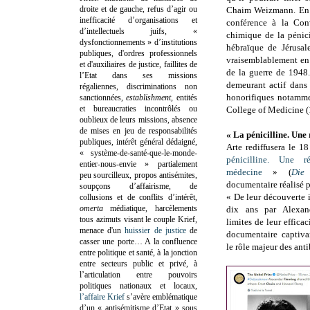
droite et de gauche, refus d’agir ou
Chaim Weizmann. En av
inefficacité d’organisations et
conférence à la Conv
d’intellectuels juifs, «
chimique de la pénici
dysfonctionnements » d’institutions
hébraïque de Jérusa
publiques, d'ordres professionnels
vraisemblablement en 
et d'auxiliaires de justice, faillites de
de la guerre de 1948.
l’Etat dans ses missions
demeurant actif dans d
régaliennes, discriminations non
honorifiques notammen
sanctionnées,
establishment
, entités
et bureaucraties incontrôlés ou
College of Medicine (
oublieux de leurs missions, absence
de mises en jeu de responsabilités
« La pénicilline. Une
publiques, intérêt général dédaigné,
Arte rediffusera le 1
« système-de-santé-que-le-monde-
pénicilline. Une r
entier-nous-envie » partialement
médecine
» (
Die 
peu sourcilleux, propos antisémites,
documentaire réalisé 
soupçons d’affairisme, de
« De leur découverte i
collusions et de conflits d’intérêt,
omerta
médiatique, harcèlements
dix ans par Alexan
tous azimuts visant le couple Krief,
limites de leur efficac
menace d'un
huissier de justice
de
documentaire captivan
casser une porte…
A la confluence
le rôle majeur des anti
entre politique et santé, à la jonction
entre secteurs public et privé, à
l’articulation entre pouvoirs
politiques nationaux et locaux,
l’affaire Krief
s’avère emblématique
d’un « antisémitisme d’Etat » sous