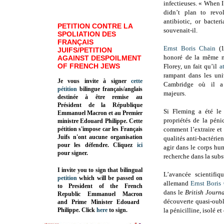
infectieuses. « When 
didn’t plan to revol
antibiotic, or bacte
PETITION CONTRE LA
souvenait-il.
SPOLIATION DES
FRANÇAIS
Ernst Boris Chain
(1
JUIFS/PETITION
honoré de la même m
AGAINST DESPOILMENT
OF FRENCH JEWS
Florey, un fait qu’il
a
rampant dans les uni
Je vous invite à signer
cette
Cambridge où il a 
pétition
bilingue français/anglais
majeurs.
destinée à être remise au
Président de la République
Si Fleming a été le 
Emmanuel Macron et au Premier
propriétés de la pénic
ministre Edouard Philippe. Cette
pétition s'impose car les Français
comment l’extraire et
Juifs n'ont aucune organisation
qualités anti-bactérie
pour les défendre. Cliquez
ici
agir dans le corps hum
pour signer.
recherche dans la subs
I invite you to sign that bilingual
L’avancée scientifiq
petition
which will be passed on
allemand
Ernst Boris
to President of the French
dans le
British Journ
Republic
Emmanuel Macron
découverte quasi-oubl
and Prime Minister
Edouard
Philippe
.
Click
here
to sign.
la pénicilline, isolé e