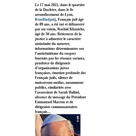
Le 17 mai 2022, dans le quartier
de la Duchère, dans le 9e
arrondissement de Lyon,
RenéHadjadj
, Français juif âgé
de 89 ans, a été tué et défenestré
par un voisin, Rachid Kheniche,
âgé de 50 ans. Réticences de la
justice à admettre le caractère
antisémite du meurtre,
informations déterminantes sur
l’antisémitisme du suspect
fournies par les réseaux sociaux,
prudence de dirigeants
d’organisations juives
françaises, émotion profonde des
Français juifs, silence de
mainstream medias
, notamment
publics, similarités avec
l’assassinat de Sarah Halimi,
absence de message du Président
Emmanuel Macron et de
dirigeants communautaires
français…