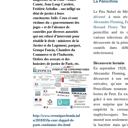
La Pénicilline
Comte, Jean-Loup Carrière,
Frédéric Arbellot – ont infligé un
Le Prix Nobel de M
déni de justice à leurs
décerné
à trois réc
concitoyens Juifs. Ceux-ci sont
Alexander Fleming
,
E
victimes du « gouvernement des
Howard Florey
"for 
juges » et de l’absence de
contrôles par diverses autorités
penicillin and its c
qui ont refusé d’intervenir pour
various infectious d
rétablir le droit : ministres de la
découverte de la pénici
Justice et du Logement, parquet,
curatifs dans diff
Groupe Foncia, Chambre du
infectieuses).
Commerce et de l’Industrie,
Ordres des avocats et des
Découverte fortuite
huissiers de justice de Paris, etc.
En septembre 1928, 
Alexander Fleming, b
découvert à son re
estivales, qu’une m
Penicillium notatum
boites de Petri. En e
grâce à son microsco
avec surprise que la
empêché la croiss
staphylocoques. Se
http://www.veroniquechemla.inf
montré non seulement 
o/2018/03/la-cour-dappel-de-
la bactérie mais qu’
paris-condamne-des.html