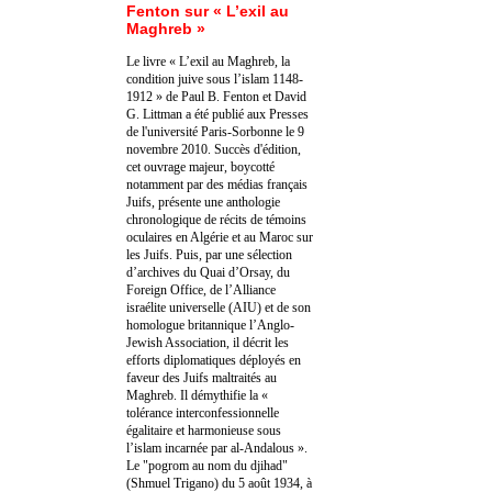
Fenton sur « L’exil au
Maghreb »
Le livre « L’exil au Maghreb, la
condition juive sous l’islam 1148-
1912 » de Paul B. Fenton et David
G. Littman a été publié aux Presses
de l'université Paris-Sorbonne le 9
novembre 2010. Succès d'édition,
cet ouvrage majeur, boycotté
notamment par des médias français
Juifs, présente une anthologie
chronologique de récits de témoins
oculaires en Algérie et au Maroc sur
les Juifs. Puis, par une sélection
d’archives du Quai d’Orsay, du
Foreign Office, de l’Alliance
israélite universelle (AIU) et de son
homologue britannique l’Anglo-
Jewish Association, il décrit les
efforts diplomatiques déployés en
faveur des Juifs maltraités au
Maghreb. Il démythifie la «
tolérance interconfessionnelle
égalitaire et harmonieuse sous
l’islam incarnée par al-Andalous ».
Le "pogrom au nom du djihad"
(Shmuel Trigano) du 5 août 1934, à