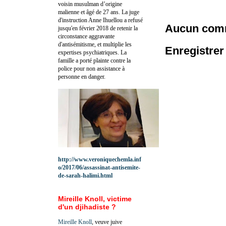
voisin musulman d’origine
malienne et âgé de 27 ans. La juge
d'instruction Anne Ihuellou a refusé
Aucun comm
jusqu'en février 2018 de retenir la
circonstance aggravante
d'antisémitisme, et multiplie les
Enregistre
expertises psychiatriques. La
famille a porté plainte contre la
police pour non assistance à
personne en danger.
http://www.veroniquechemla.inf
o/2017/06/assassinat-antisemite-
de-sarah-halimi.html
Mireille Knoll, victime
d'un djihadiste ?
Mireille Knoll
, veuve juive