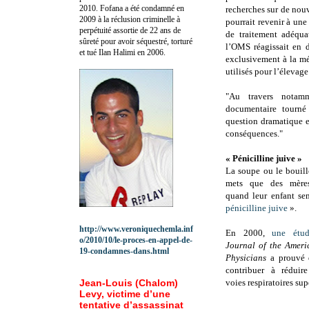
2010.
Fofana a été c
ondamné en
recherches sur de nouv
2009 à la réclusion criminelle à
pourrait revenir à une
perpétuité assortie de 22 ans de
de traitement adéquat
sûreté pour avoir séquestré, torturé
l’OMS réagissait en d
et tué Ilan Halimi en 2006.
exclusivement à la mé
utilisés pour l’élevage.
"Au travers notamm
documentaire tourné 
question dramatique e
conséquences."
« Pénicilline juive »
La soupe ou le bouill
mets que des mères
quand leur enfant s
pénicilline juive
».
http://www.veroniquechemla.inf
En 2000,
une étu
o/2010/10/le-proces-en-appel-de-
Journal of the Ameri
19-condamnes-dans.html
Physicians
a prouvé q
contribuer à réduir
Jean-Louis (Chalom)
voies respiratoires sup
Levy, victime d’une
tentative d’assassinat