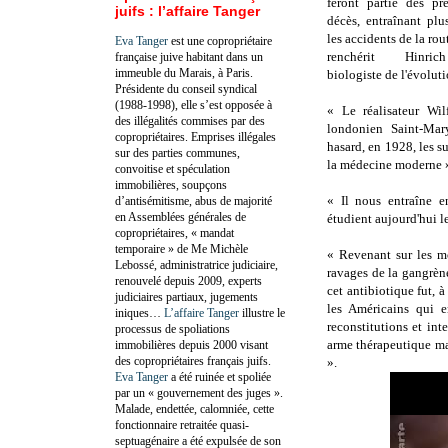
feront partie des pr
juifs : l’affaire Tanger
décès, entraînant pl
les accidents de la rou
Eva Tanger
est une copropriétaire
renchérit Hinric
française juive habitant dans un
immeuble du Marais, à Paris.
biologiste de l'évoluti
Présidente du conseil syndical
(1988-1998), elle s’est opposée à
« Le réalisateur Wil
des illégalités commises par des
londonien Saint-Mar
copropriétaires. Emprises illégales
hasard, en 1928, les s
sur des parties communes,
la médecine moderne 
convoitise et spéculation
immobilières, soupçons
« Il nous entraîne e
d’antisémitisme, abus de majorité
en Assemblées générales de
étudient aujourd'hui l
copropriétaires, « mandat
temporaire » de Me Michèle
« Revenant sur les mo
Lebossé, administratrice judiciaire,
ravages de la gangrèn
renouvelé depuis 2009, experts
cet antibiotique fut, 
judiciaires partiaux, jugements
les Américains qui e
iniques…
L’affaire Tanger
illustre le
reconstitutions et in
processus de spoliations
arme thérapeutique ma
immobilières depuis 2000 visant
des copropriétaires français juifs.
».
Eva Tanger
a été ruinée et spoliée
par un « gouvernement des juges ».
Malade, endettée, calomniée, cette
fonctionnaire retraitée quasi-
septuagénaire a été expulsée de son