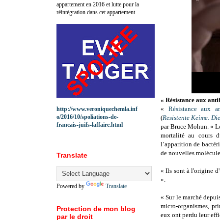
appartement en 2016 et lutte pour la
réintégration dans cet appartement.
« Résistance aux anti
«
Résistance aux an
http://www.veroniquechemla.inf
o/2016/10/spoliations-de-
(
Resistente Keime. Di
francais-juifs-laffaire.html
par Bruce Mohun. « Les
mortalité au cours d
l’apparition de bactéri
de nouvelles molécule
Translate
« Ils sont à l'origine 
».
Powered by
Translate
« Sur le marché depuis
micro-organismes, pri
Protection de mon blog
eux ont perdu leur effi
par le droit