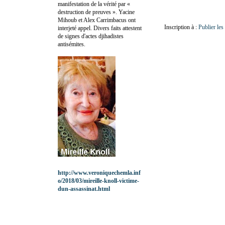
manifestation de la vérité par «
destruction de preuves ». Yacine
Mihoub et Alex Carrimbacus ont
Inscription à :
Publier le
interjeté appel. Divers faits attestent
de signes d'actes djihadistes
antisémites.
http://www.veroniquechemla.inf
o/2018/03/mireille-knoll-victime-
dun-assassinat.html