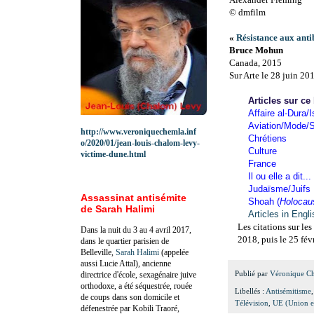
© dmfilm
«
Résistance aux anti
Bruce Mohun
Canada, 2015
Sur Arte le 28 juin 20
Articles sur ce
Affaire al-Dura/I
Aviation/Mode/S
http://www.veroniquechemla.inf
Chrétiens
o/2020/01/jean-louis-chalom-levy-
Culture
victime-dune.html
France
Il ou elle a dit...
Judaïsme/Juifs
Assassinat antisémite
Shoah (
Holocau
de Sarah Halimi
Articles in Engl
Les citations sur les
Dans la nuit du 3 au 4 avril 2017,
2018, puis le 25 fév
dans le quartier parisien de
Belleville,
Sarah Halimi
(appelée
aussi Lucie Attal), ancienne
Publié par
Véronique C
directrice d'école, sexagénaire juive
orthodoxe, a été séquestrée, rouée
Libellés :
Antisémitisme
de coups dans son domicile et
Télévision
,
UE (Union e
défenestrée par Kobili Traoré,