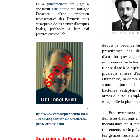
un «
gouvernement des juges
»
spoliateur.
Une affaire
qui souligne
l’absence d’une institution
représentative des Français juifs
susceptible de les sauver d’attaques
létales, préalables à leur exil
pauvres comme Job.
depuis la Seconde Gu
prescription des dif
d'antibiotiques a pe
nombreuses maladies i
tuberculose à la diphté
plusieurs années d'e
l'humanité, la commu
sonne aujourd'hui 
bactéries s'adaptent
armes que nous emplo
», rappelle la pharma
h
« Par mutations p
ttp://www.veroniquechemla.info/
dernières élaborent e
2016/04/spoliations-de-francais-
mécanismes pour neutr
juifs-laffaire.html
traitements. « On prév
les germes résistants
Spoliations de Français