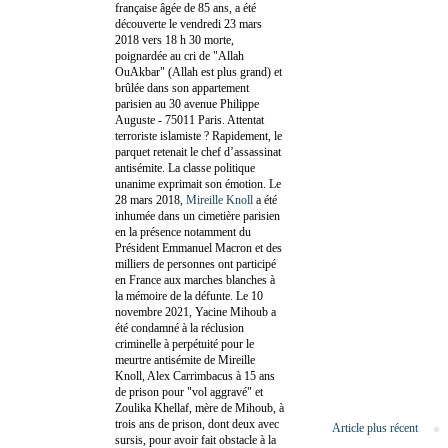
française âgée de 85 ans, a été
découverte le vendredi 23 mars
2018 vers 18 h 30 morte,
poignardée au cri de "Allah
OuAkbar" (Allah est plus grand) et
brûlée dans son appartement
parisien au 30 avenue Philippe
Auguste - 75011 Paris. Attentat
terroriste islamiste ? Rapidement, le
parquet retenait le chef d’assassinat
antisémite. La classe politique
unanime exprimait son émotion. Le
28 mars 2018,
Mireille Knoll
a été
inhumée dans un cimetière parisien
en la présence notamment du
Président Emmanuel Macron et des
milliers de personnes ont participé
en France aux marches blanches à
la mémoire de la défunte. Le 10
novembre 2021, Yacine Mihoub a
été condamné à la réclusion
criminelle à perpétuité pour le
meurtre antisémite de Mireille
Knoll, Alex Carrimbacus à 15 ans
de prison pour "vol aggravé" et
Zoulika Khellaf, mère de Mihoub, à
trois ans de prison, dont deux avec
Article plus récent
sursis, pour avoir fait obstacle à la