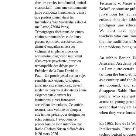
dans les cercles intrafamilial, amical
Testament ». Marié à
et associatif - dans une communauté
Beloff, ce sioniste pr
juive orthodoxe francilienne -, ainsi
juive pour les jeune
que professionnel, dans les
enfants dans des kibb
Institutions Yad Mordekhaï (alors 4
prodiguer une éducat
rue Pavée, 75004 Paris).
We must have appro
Témoignages déchirants de jeunes
teachers who can tra
victimes traumatisées et de leurs
that the traditions of 
parents éprouvés, accusé souvent
dénué d’empathie envers les
the problems facing us
victimes et en pleine inversion
accusatoire, diagnostic inquiétant
Au rabbin Baruch Hor
d’un expert psychiatre, direction
Jerusalem Academy of 
remarquable des débats par le
: « I am quite certain 
Président de la Cour David de
far from the basic ethi
Pas… Un procès pénal sur un sujet
as a country and the J
sensible, aux enjeux juridiques,
are doomed, and soo
juifs, moraux et médicaux devant
inciter les parents et donateurs à une
disappear. Rabbi Hor
exigence vitale envers les
people who can get
institutions juives françaises
across to young peopl
accueillant des enfants. Cet article
accept that they are a
recourt, sans volonté de choquer,
when they were formul
aux termes précis pour désigner les
actes commis. J’évoquerai ce
En 1965, lors de la W
procès lors de mon interview par
Intellectuals, Ernst
Radio Chalom Nitsan diffusée dès
le 26 mars 2026.
technological progres