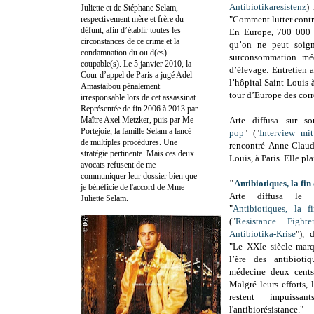
Antibiotikaresistenz
)
Juliette et de Stéphane Selam,
respectivement mère et frère du
"Comment lutter contre
défunt, afin d’établir toutes les
En Europe, 700 000 p
circonstances de ce crime et la
qu’on ne peut soign
condamnation du ou d(es)
surconsommation mé
coupable(s). Le 5 janvier 2010, la
d’élevage. Entretien 
Cour d’appel de Paris a jugé Adel
l’hôpital Saint-Louis à
Amastaibou pénalement
tour d’Europe des cor
irresponsable lors de cet assassinat.
Représentée de fin 2006 à 2013 par
Maître Axel Metzker, puis par Me
Arte diffusa sur so
Portejoie, la famille Selam a lancé
pop
" ("
Interview m
de multiples procédures. Une
rencontré Anne-Claude
stratégie pertinente. Mais ces deux
Louis, à Paris. Elle p
avocats refusent de me
communiquer leur dossier bien que
"
Antibiotiques, la fin
je bénéficie de l'accord de Mme
Arte diffusa le
Juliette Selam.
"
Antibiotiques, la 
("
Resistance Fight
Antibiotika-Krise
"), 
"Le XXIe siècle marqu
l’ère des antibioti
médecine deux cents
Malgré leurs efforts,
restent impuissa
l'antibiorésistance."