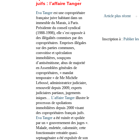
juifs : l’affaire Tanger
Eva Tanger
est une copropriétaire
Article plus récent
française juive habitant dans un
immeuble du Marais, à Paris.
Présidente du conseil syndical
(1988-1998), elle s’est opposée à
des illégalités commises par des
Inscription à :
Publier le
copropriétaires. Emprises illégales
sur des parties communes,
convoitise et spéculation
immobilières, soupçons
d’antisémitisme, abus de majorité
en Assemblées générales de
copropriétaires, « mandat
temporaire » de Me Michèle
Lebossé, administratrice judiciaire,
renouvelé depuis 2009, experts
judiciaires partiaux, jugements
iniques…
L’affaire Tanger
illustre le
processus de spoliations
immobilières depuis 2000 visant
des copropriétaires français juifs.
Eva Tanger
a été ruinée et spoliée
par un « gouvernement des juges ».
Malade, endettée, calomniée, cette
fonctionnaire retraitée quasi-
septuagénaire a été expulsée de son