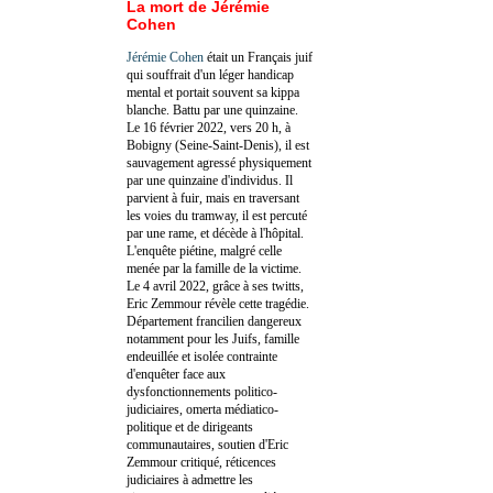
La mort de Jérémie
Cohen
Jérémie Cohen
était un Français juif
qui souffrait d'un léger handicap
mental et portait souvent sa kippa
blanche. Battu par une quinzaine.
Le 16 février 2022, vers 20 h, à
Bobigny (Seine-Saint-Denis), il est
sauvagement agressé physiquement
par une quinzaine d'individus. Il
parvient à fuir, mais en traversant
les voies du tramway, il est percuté
par une rame, et décède à l'hôpital.
L'enquête piétine, malgré celle
menée par la famille de la victime.
Le 4 avril 2022, grâce à ses twitts,
Eric Zemmour révèle cette tragédie.
Département francilien dangereux
notamment pour les Juifs, famille
endeuillée et isolée contrainte
d'enquêter face aux
dysfonctionnements politico-
judiciaires, omerta médiatico-
politique et de dirigeants
communautaires, soutien d'Eric
Zemmour critiqué, réticences
judiciaires à admettre les