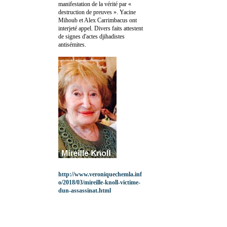
manifestation de la vérité par «
destruction de preuves ». Yacine
Mihoub et Alex Carrimbacus ont
interjeté appel. Divers faits attestent
de signes d'actes djihadistes
antisémites.
http://www.veroniquechemla.inf
o/2018/03/mireille-knoll-victime-
dun-assassinat.html