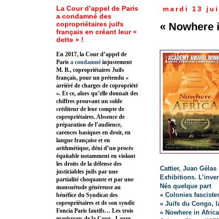
La Cour d’appel de Paris
mardi 13 jui
a condamné des
copropriétaires juifs
« Nowhere i
français en créant leur «
dette » !
En 2017, la Cour d’appel de
Paris
a condamné
injustement
M. B., copropriétaires Juifs
français, pour un prétendu «
arriéré de charges de copropriété
». Et ce, alors qu’elle donnait des
chiffres prouvant un solde
créditeur de leur compte de
copropriétaires. Absence de
préparation de l’audience,
carences basiques en droit, en
langue française et en
arithmétique, déni d’un procès
équitable notamment en violant
les droits de la défense des
Cattier, Juan Gélas
justiciables juifs par une
Exhibitions. L’inv
partialité choquante et par une
Nés quelque part
mansuétude généreuse au
« Colonies fasciste
bénéfice du Syndicat des
copropriétaires et de son syndic
« Juifs du Congo, l
Foncia Paris fautifs… Les trois
« Nowhere in Africa
magistrats de la Cour - Laure