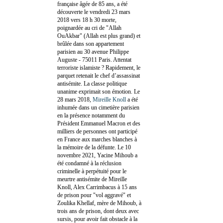
française âgée de 85 ans, a été
découverte le vendredi 23 mars
2018 vers 18 h 30 morte,
poignardée au cri de "Allah
OuAkbar" (Allah est plus grand) et
brûlée dans son appartement
parisien au 30 avenue Philippe
Auguste - 75011 Paris. Attentat
terroriste islamiste ? Rapidement, le
parquet retenait le chef d’assassinat
antisémite. La classe politique
unanime exprimait son émotion. Le
28 mars 2018,
Mireille Knoll
a été
inhumée dans un cimetière parisien
en la présence notamment du
Président Emmanuel Macron et des
milliers de personnes ont participé
en France aux marches blanches à
la mémoire de la défunte. Le 10
novembre 2021, Yacine Mihoub a
été condamné à la réclusion
criminelle à perpétuité pour le
meurtre antisémite de Mireille
Knoll, Alex Carrimbacus à 15 ans
de prison pour "vol aggravé" et
Zoulika Khellaf, mère de Mihoub, à
trois ans de prison, dont deux avec
sursis, pour avoir fait obstacle à la