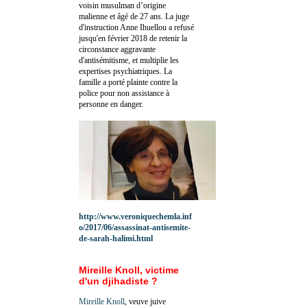
voisin musulman d’origine
malienne et âgé de 27 ans. La juge
d'instruction Anne Ihuellou a refusé
jusqu'en février 2018 de retenir la
circonstance aggravante
d'antisémitisme, et multiplie les
expertises psychiatriques. La
famille a porté plainte contre la
police pour non assistance à
personne en danger.
http://www.veroniquechemla.inf
o/2017/06/assassinat-antisemite-
de-sarah-halimi.html
Mireille Knoll, victime
d'un djihadiste ?
Mireille Knoll
, veuve juive