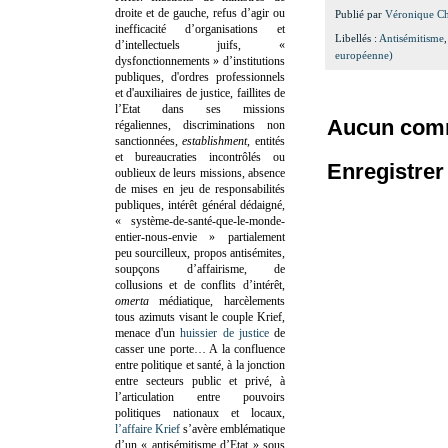
droite et de gauche, refus d’agir ou
Publié par
Véronique C
inefficacité d’organisations et
Libellés :
Antisémitisme
d’intellectuels juifs, «
européenne)
dysfonctionnements » d’institutions
publiques, d'ordres professionnels
et d'auxiliaires de justice, faillites de
l’Etat dans ses missions
Aucun comm
régaliennes, discriminations non
sanctionnées,
establishment
, entités
et bureaucraties incontrôlés ou
Enregistre
oublieux de leurs missions, absence
de mises en jeu de responsabilités
publiques, intérêt général dédaigné,
« système-de-santé-que-le-monde-
entier-nous-envie » partialement
peu sourcilleux, propos antisémites,
soupçons d’affairisme, de
collusions et de conflits d’intérêt,
omerta
médiatique, harcèlements
tous azimuts visant le couple Krief,
menace d'un
huissier de justice
de
casser une porte…
A la confluence
entre politique et santé, à la jonction
entre secteurs public et privé, à
l’articulation entre pouvoirs
politiques nationaux et locaux,
l’affaire Krief
s’avère emblématique
d’un « antisémitisme d’Etat » sous