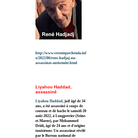
http://www.veroniquechemla.inf
o/2022/06/rene-hadjaj-un-
assassinat-antisemite.html
Liyahou Haddad,
assassiné
Liyahou Haddad
, juif âgé de 34
ans, a été assassiné à coups de
couteau et de hache le samedi 20
août 2022, à Longperrier (Seine-
et-Marne), par Mohammed
Dridi, âgé de 24 ans et d'origine
tunisienne. Un assassinat révélé
par le Bureau national de