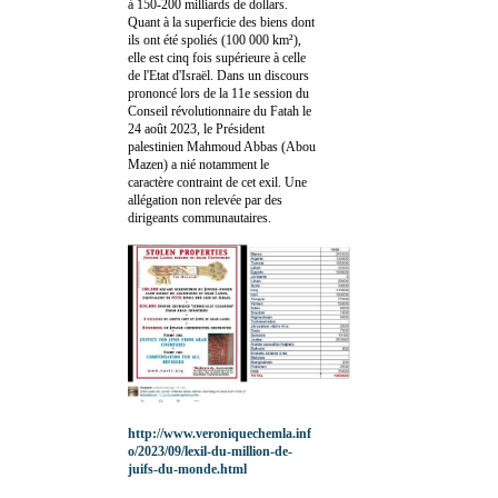
à 150-200 milliards de dollars.
Quant à la superficie des biens dont
ils ont été spoliés (100 000 km²),
elle est cinq fois supérieure à celle
de l'Etat d'Israël. Dans un discours
prononcé lors de la 11e session du
Conseil révolutionnaire du Fatah le
24 août 2023, le Président
palestinien Mahmoud Abbas (Abou
Mazen) a nié notamment le
caractère contraint de cet exil. Une
allégation non relevée par des
dirigeants communautaires.
http://www.veroniquechemla.inf
o/2023/09/lexil-du-million-de-
juifs-du-monde.html