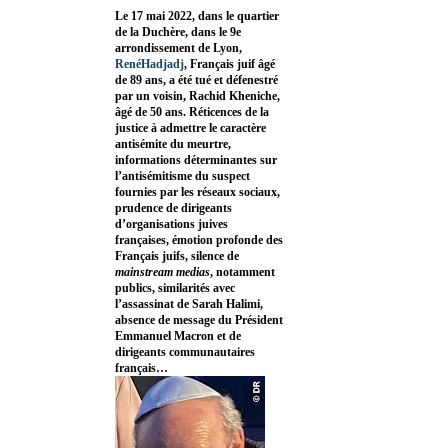
Le 17 mai 2022, dans le quartier
de la Duchère, dans le 9e
arrondissement de Lyon,
RenéHadjadj
, Français juif âgé
de 89 ans, a été tué et défenestré
par un voisin, Rachid Kheniche,
âgé de 50 ans. Réticences de la
justice à admettre le caractère
antisémite du meurtre,
informations déterminantes sur
l’antisémitisme du suspect
fournies par les réseaux sociaux,
prudence de dirigeants
d’organisations juives
françaises, émotion profonde des
Français juifs, silence de
mainstream medias
, notamment
publics, similarités avec
l’assassinat de Sarah Halimi,
absence de message du Président
Emmanuel Macron et de
dirigeants communautaires
français…