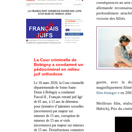
conséquences au sein 
allemande
reconnaiss
profondément attaché
victoire des Alliés.
La Cour criminelle de
Bobigny a condamné un
pédocriminel en milieu
juif orthodoxe
guerre, avec la di
Le 16 mars 2026, la Cour criminelle
magnifiquement filmée
départementale de Seine-Saint-
Denis à Bobigny a condamné
film étranger
» en 2003
Pascal H., Français retraité juif âgé
de 61 ans, à 13 ans de détention
Meilleurs film, réal
pour (tentative d’)atteintes sexuelles
Habich), Prix du ciném
(incestueuse) par majeur sur
mineurs de 15 ans, corruption de
mineurs de 15 ans et viols
(incestueux) par majeur sur mineurs
de 15 ans. Des
infractions commises