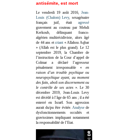
antisémite, est mort
Le vendredi 19 août 2016,
Jean-
Louis (Chalom) Levy
, sexagénaire
français juif, était
agressé
gravement au couteau par Mehdi
Kerkoub, délinquant franco-
algérien multirécidiviste, alors âgé
de 44 ans et
criant
« Allahou Aqbar
» (Allah est le plus grand). Le 12
septembre 2019, la Chambre de
l’instruction de la Cour d’appel de
Colmar a déclaré l’agresseur
pénalement irresponsable
«
en
raison d’un trouble psychique ou
neuropsychique ayant, au moment
des faits, aboli son discernement ou
le contrôle de ses actes
»
. Le 30
décembre 2019, Jean-Louis Levy
est décédé à l’âge de 65 ans ; il a été
enterré en Israël. Son agression
aurait du/pu être évitée.
Analyse
de
dysfonctionnements occultés et
gravissimes impliquant notamment
la responsabilité de l’Etat.