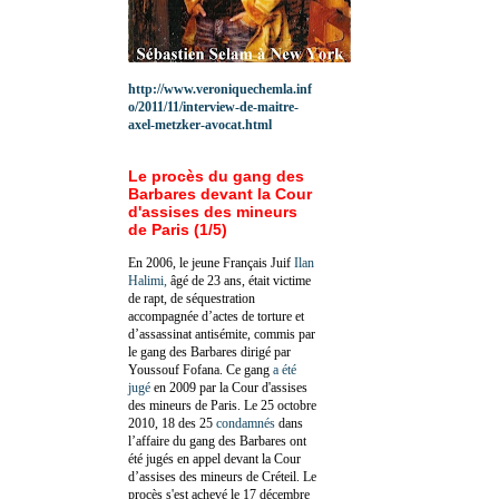
http://www.veroniquechemla.inf
o/2011/11/interview-de-maitre-
axel-metzker-avocat.html
Le procès du gang des
Barbares devant la Cour
d'assises des mineurs
de Paris (1/5)
En 2006, le jeune Français Juif
Ilan
Halimi,
âgé de 23 ans, était victime
de rapt, de séquestration
accompagnée d’actes de torture et
d’assassinat antisémite, commis par
le gang des Barbares dirigé par
Youssouf Fofana. Ce gang
a été
jugé
en 2009 par la Cour d'assises
des mineurs de Paris. Le 25 octobre
2010, 18 des 25
condamnés
dans
l’affaire du gang des Barbares ont
été jugés en appel devant la Cour
d’assises des mineurs de Créteil. Le
procès s'est achevé le 17 décembre