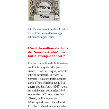
http://www.veroniquechemla.info/2
010/11/interview-de-david-g-
littman-et-de-paul.html
L'exil du million de Juifs
du "monde Arabe", un
fait historique tabou ?
Environ un million de Juifs
ont été
contraints de quitter des pays
arabes, l’Iran, la Turquie, la vieille
ville de Jérusalem, la Judée, la
Samarie - trois territoires occupés
par la (Trans)Jordanie jusqu'à la
guerre des Six-Jours (1967) -, etc.,
essentiellement des années 1940
aux années 1970 et en direction
d'Israël, de l'Europe et de
l'Amérique du nord. La valeur de
leurs biens abandonnés est évaluée