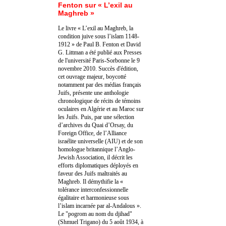
Fenton sur « L’exil au
Maghreb »
Le livre « L’exil au Maghreb, la
condition juive sous l’islam 1148-
1912 » de Paul B. Fenton et David
G. Littman a été publié aux Presses
de l'université Paris-Sorbonne le 9
novembre 2010. Succès d'édition,
cet ouvrage majeur, boycotté
notamment par des médias français
Juifs, présente une anthologie
chronologique de récits de témoins
oculaires en Algérie et au Maroc sur
les Juifs. Puis, par une sélection
d’archives du Quai d’Orsay, du
Foreign Office, de l’Alliance
israélite universelle (AIU) et de son
homologue britannique l’Anglo-
Jewish Association, il décrit les
efforts diplomatiques déployés en
faveur des Juifs maltraités au
Maghreb. Il démythifie la «
tolérance interconfessionnelle
égalitaire et harmonieuse sous
l’islam incarnée par al-Andalous ».
Le "pogrom au nom du djihad"
(Shmuel Trigano) du 5 août 1934, à