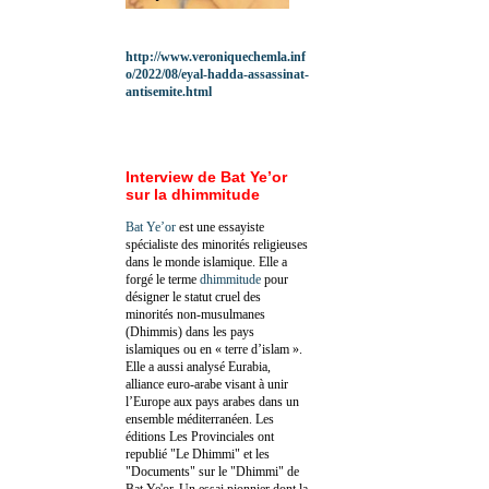
http://www.veroniquechemla.inf
o/2022/08/eyal-hadda-assassinat-
antisemite.html
Interview de Bat Ye’or
sur la dhimmitude
Bat Ye’or
est une essayiste
spécialiste des minorités religieuses
dans le monde islamique. Elle a
forgé le terme
dhimmitude
pour
désigner le statut cruel des
minorités non-musulmanes
(Dhimmis) dans les pays
islamiques ou en « terre d’islam ».
Elle a aussi analysé Eurabia,
alliance euro-arabe visant à unir
l’Europe aux pays arabes dans un
ensemble méditerranéen. Les
éditions Les Provinciales ont
republié "Le Dhimmi" et les
"Documents" sur le "Dhimmi" de
Bat Ye'or. Un essai pionnier dont la