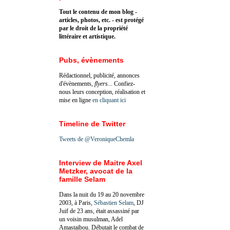
Tout le contenu de mon blog -
articles, photos, etc. - est protégé
par le droit de la propriété
littéraire et artistique.
Pubs, évènements
Rédactionnel, publicité, annonces
d'évènements,
flyers
... Confiez-
nous leurs conception, réalisation et
mise en ligne
en cliquant ici
Timeline de Twitter
Tweets de @VeroniqueChemla
Interview de Maitre Axel
Metzker, avocat de la
famille Selam
Dans la nuit du 19 au 20 novembre
2003, à Paris,
Sébastien Selam
, DJ
Juif de 23 ans, était assassiné par
un voisin musulman, Adel
Amastaibou. Débutait le combat de