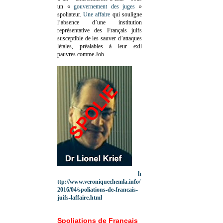
un «
gouvernement des juges
»
spoliateur.
Une affaire
qui souligne
l’absence d’une institution
représentative des Français juifs
susceptible de les sauver d’attaques
létales, préalables à leur exil
pauvres comme Job.
h
ttp://www.veroniquechemla.info/
2016/04/spoliations-de-francais-
juifs-laffaire.html
Spoliations de Français