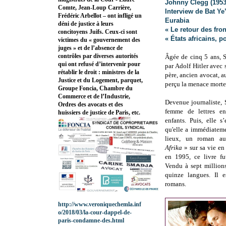
Johnny Clegg (1953
Comte, Jean-Loup Carrière,
Interview de Bat Ye
Frédéric Arbellot – ont infligé un
Eurabia
déni de justice à leurs
« Le retour des fro
concitoyens Juifs. Ceux-ci sont
« États africains, p
victimes du « gouvernement des
juges » et de l’absence de
contrôles par diverses autorités
Âgée de cinq 5 ans, S
qui ont refusé d’intervenir pour
par Adolf Hitler avec 
rétablir le droit : ministres de la
père, ancien avocat, 
Justice et du Logement, parquet,
perçu la menace morte
Groupe Foncia, Chambre du
Commerce et de l’Industrie,
Devenue journaliste,
Ordres des avocats et des
femme de lettres en
huissiers de justice de Paris, etc.
enfants. Puis, elle 
qu'elle a immédiateme
lieux, un roman au
Afrika
» sur sa vie e
en 1995, ce livre f
Vendu à sept millions 
quinze langues. Il 
romans.
http://www.veroniquechemla.inf
o/2018/03/la-cour-dappel-de-
paris-condamne-des.html