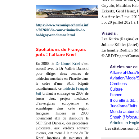
Onyulo, Matthias Habi
Eckertz, Gerd Heinz, 
Sur Arte les 7 mai 201
35, 20 juillet 2021 à 1
https://www.veroniquechemla.inf
o/2026/03/la-cour-criminelle-de-
Visuels
:
bobigny-condamne.html
Lea Kurka (Regina) e
Juliane Köhler (Jettel
Spoliations de Français
La famille Redlich (Me
juifs : l’affaire Krief
© ARD/Degeto/Consta
En 2000, le
Dr Lionel Krief
s’est
Articles sur ce
associé avec la Dr Valérie Daneski
Affaire al-Dura/I
pour diriger deux centres de
Aviation/Mode/S
médecine nucléaire en Picardie dans
le cadre d’une SCP.
Réputé
Chrétiens
mondialement, ce
médecin Français
Culture
Juif
brillant a envisagé en 2007 de
France
lancer deux projets médicaux
Il ou elle a dit...
d’envergures européenne et
Judaïsme/Juifs
scientifique dans cette région
Monde arabe/Is
française.
Initiées en 2008
Shoah (
Holocau
notamment afin de dissoudre la
Articles in Engl
SCP Krief Daneski, des procédures
judiciaires, aux verdicts souvent
Les citations sont d'
iniques, ont mené à la ruine du Dr
Krief.
Inactions de ministres de