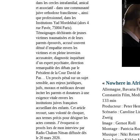
dans les cercles intrafamilial, amical
et associatif - dans une communauté
juive orthodoxe francilienne -, ainsi
que professionnel, dans les
Institutions Yad Mordekhaï (alors 4
rue Pavée, 75004 Paris).
Témoignages déchirants de jeunes
victimes traumatisées et de leurs
parents éprouvés, accusé souvent
dénué d’empathie envers les
victimes et en pleine inversion
accusatoire, diagnostic inquiétant
d’un expert psychiatre, direction
remarquable des débats par le
Président de la Cour David de
Pas… Un procès pénal sur un sujet
«
Nowhere in Afr
sensible, aux enjeux juridiques,
juifs, moraux et médicaux devant
Allemagne, Bavaria F
inciter les parents et donateurs à une
Constantin Film, Med
exigence vitale envers les
133 min
institutions juives françaises
Producteur : Peter He
accueillant des enfants. Cet article
Scénario : Caroline Lin
recourt, sans volonté de choquer,
Zweig
aux termes précis pour désigner les
actes commis. J’évoquerai ce
Image : Gernot Roll
procès lors de mon interview par
Montage : Patricia R
Radio Chalom Nitsan diffusée dès
Musique : Niki Reiser
le 26 mars 2026.
Avec Juliane Köhler, 