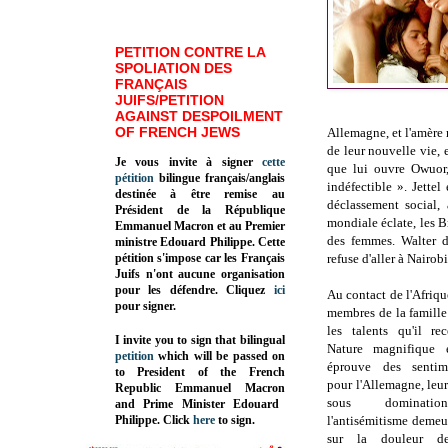
PETITION CONTRE LA
SPOLIATION DES
FRANÇAIS
JUIFS/PETITION
AGAINST DESPOILMENT
OF FRENCH JEWS
Allemagne, et l'amère
de leur nouvelle vie, 
Je vous invite à signer
cette
que lui ouvre Owuor,
pétition
bilingue français/anglais
indéfectible ». Jettel
destinée à être remise au
déclassement social,
Président de la République
mondiale éclate, les 
Emmanuel Macron et au Premier
des femmes. Walter d
ministre Edouard Philippe. Cette
pétition s'impose car les Français
refuse d'aller à Nairobi
Juifs n'ont aucune organisation
pour les défendre. Cliquez
ici
Au contact de l'Afriqu
pour signer.
membres de la famill
les talents qu'il re
I invite you to sign that bilingual
Nature magnifique 
petition
which will be passed on
éprouve des sentim
to President of the French
pour l'Allemagne, leu
Republic
Emmanuel Macron
sous domination
and Prime Minister
Edouard
Philippe
.
Click
here
to sign.
l'antisémitisme demeu
sur la douleur de