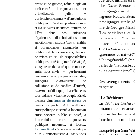
que deux articles en 
droite et de gauche, refus d’agir ou
plus
Ouest France
, 
inefficacité d’organisations et
témoignages accablan
d’intellectuels juifs, «
l'agence Reuters Berna
dysfonctionnements » d’institutions
témoignages sur le gé
publiques, d'ordres professionnels
l'ire de Georges Marc
et d'auxiliaires de justice, faillites de
"Les socialistes et 
l’Etat dans ses missions
régaliennes, discriminations non
demandant : "Où les
sanctionnées,
establishment
, entités
nouveau ?" Lacoutur
et bureaucraties incontrôlés ou
1978 à
Valeurs actuel
oublieux de leurs missions, absence
ignorance et naïveté"
de mises en jeu de responsabilités
d'"autogénocide" (rep
publiques, intérêt général dédaigné,
parler de "national-so
« système-de-santé-que-le-monde-
ou de communisme". (
entier-nous-envie » partialement
peu sourcilleux, propos antisémites,
soupçons d’affairisme, de
Des aveuglements réc
collusions et de conflits d’intérêt,
française.
omerta
médiatique, harcèlements
tous azimuts visant le couple Krief,
"La Déchirure"
menace d'un
huissier de justice
de
En 1984,
La Déchirur
casser une porte…
A la confluence
britannique oscaris
entre politique et santé, à la jonction
montré les horreurs 
entre secteurs public et privé, à
fonctionnement inhum
l’articulation entre pouvoirs
politiques nationaux et locaux,
l’affaire Krief
s’avère emblématique
Interprété par Sam Wa
d’un « antisémitisme d’Etat » sous