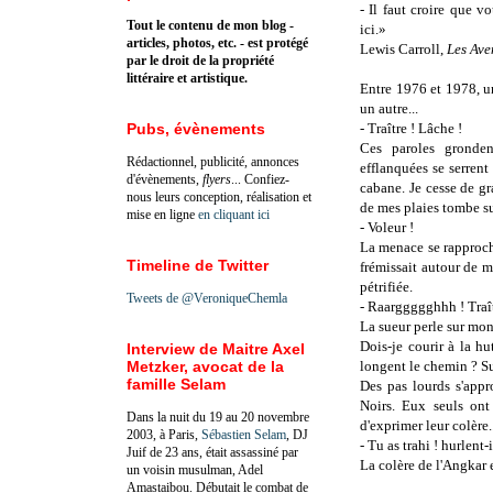
- Il faut croire que v
Tout le contenu de mon blog -
ici.»
articles, photos, etc. - est protégé
Lewis Carroll,
Les Ave
par le droit de la propriété
littéraire et artistique.
Entre 1976 et 1978, 
un autre...
Pubs, évènements
- Traître ! Lâche !
Ces paroles gronden
Rédactionnel, publicité, annonces
efflanquées se serrent
d'évènements,
flyers
... Confiez-
cabane. Je cesse de gr
nous leurs conception, réalisation et
de mes plaies tombe sur
mise en ligne
en cliquant ici
- Voleur !
La menace se rapproche
Timeline de Twitter
frémissait autour de m
pétrifiée.
Tweets de @VeroniqueChemla
- Raarggggghhh ! Traît
La sueur perle sur mon
Dois-je courir à la hu
Interview de Maitre Axel
Metzker, avocat de la
longent le chemin ? Su
famille Selam
Des pas lourds s'appr
Noirs. Eux seuls ont
Dans la nuit du 19 au 20 novembre
d'exprimer leur colère..
2003, à Paris,
Sébastien Selam
, DJ
- Tu as trahi ! hurlent-i
Juif de 23 ans, était assassiné par
La colère de l'Angkar es
un voisin musulman, Adel
Amastaibou. Débutait le combat de