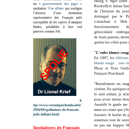
Haing S. Ngor (Dith 
un «
gouvernement des juges
»
Rockoff) et Julian Sand
spoliateur.
Une affaire
qui souligne
de l’histoire du jou
l’absence d’une institution
distingué par le P
représentative des Français juifs
s’attachait à Dit
susceptible de les sauver d’attaques
fonctionnement d
létales, préalables à leur exil
pauvres comme Job.
génocidaire : embrig
de leurs parents, dest
quitter les villes pou
"L'enfer khmer roug
En 1997, les
éditions
khmer rouge : une e
Phcar et Yves Guih
François Ponchaud.
"Brutalement un ora
violent. En quelques mi
le seul enfant, je m'a
pour avoir moins froid
h
Aussitôt le garde me 
ttp://www.veroniquechemla.info/
main en criant que j'ét
2016/04/spoliations-de-francais-
juifs-laffaire.html
fouetter. Je hurlai de
remettais tout de suite
ne pas me frapper. M
Spoliations de Français