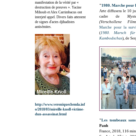
manifestation de la vérité par «
"
1980. Marche pour 
destruction de preuves ». Yacine
Arte diffusera le 10 ju
Mihoub et Alex Carrimbacus ont
cadre de
Myst
interjeté appel. Divers faits attestent
(Verschollene Films
de signes d'actes djihadistes
antisémites.
Marche pour la sur
(
1980. Marsch für
Kambodschas
), de Ser
http://www.veroniquechemla.inf
o/2018/03/mireille-knoll-victime-
dun-assassinat.html
"
Les tombeaux san
Panh
France, 2018, 116 min