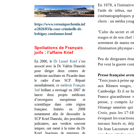
En 1978, à l'initiativ
l'aide de tribus, su
cinématographiques pr
choix : un média you
https://www.veroniquechemla.inf
o/2026/03/la-cour-criminelle-de-
"Culte du secret et o
bobigny-condamne.html
rouges et de son chef.
serrement de mains en
Spoliations de Français
élimination physique d
juifs : l’affaire Krief
Peu de dirigeants étr
En 2000, le
Dr Lionel Krief
s’est
Pot veut la guerre con
associé avec la Dr Valérie Daneski
pour diriger deux centres de
Presse française aveu
médecine nucléaire en Picardie dans
"Trois jours à peine a
le cadre d’une SCP.
Réputé
mondialement, ce
médecin Français
aux Khmers rouges, q
Juif
brillant a envisagé en 2007 de
Cambodge. Et il ne fut
lancer deux projets médicaux
France giscardienne 
d’envergures européenne et
presse, y compris
Le
scientifique dans cette région
l'étrange amnésie qui
française.
Initiées en 2008
Croix
, puis les 17-1
notamment afin de dissoudre la
évoquait les exactions
SCP Krief Daneski, des procédures
travaux forcés et, dé
judiciaires, aux verdicts souvent
iniques, ont mené à la ruine du Dr
Un Jean Lacouture refu
Krief.
Inactions de ministres de