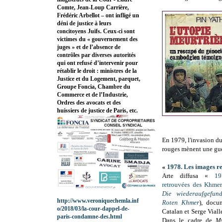
Comte, Jean-Loup Carrière,
Frédéric Arbellot – ont infligé un
déni de justice à leurs
concitoyens Juifs. Ceux-ci sont
victimes du « gouvernement des
juges » et de l’absence de
contrôles par diverses autorités
qui ont refusé d’intervenir pour
rétablir le droit : ministres de la
Justice et du Logement, parquet,
Groupe Foncia, Chambre du
Commerce et de l’Industrie,
Ordres des avocats et des
huissiers de justice de Paris, etc.
En 1979, l'invasion d
rouges mènent une guér
«
1978. Les images r
Arte diffusa «
19
retrouvées des Khmer
Die wiederaufgefun
http://www.veroniquechemla.inf
Roten Khmer
), docu
o/2018/03/la-cour-dappel-de-
Catalan et Serge Vialle
paris-condamne-des.html
Dans le cadre de
My