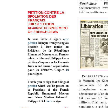
(Verschollene Film
documentaristes rév
inédites terrifiantes 
PETITION CONTRE LA
SPOLIATION DES
FRANÇAIS
JUIFS/PETITION
AGAINST DESPOILMENT
OF FRENCH JEWS
Je vous invite à signer
cette
pétition
bilingue français/anglais
destinée à être remise au
Président de la République
Emmanuel Macron et au Premier
ministre Edouard Philippe. Cette
pétition s'impose car les Français
Juifs n'ont aucune organisation
pour les défendre. Cliquez
ici
pour signer.
De 1975 à 1979, an
le Vietnam, les Khm
I invite you to sign that bilingual
communiste de M
petition
which will be passed on
d’inspiration co
to President of the French
Republic
Emmanuel Macron
démocratique. L’un d
and Prime Minister
Edouard
fait environ 1,7 m
Philippe
.
Click
here
to sign.
millions d'habitants
population, a été Po