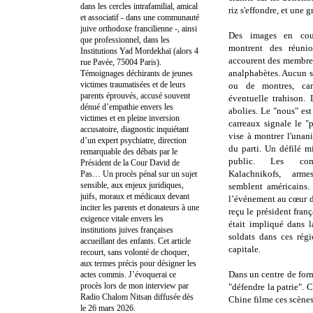
dans les cercles intrafamilial, amical
riz s'effondre, et une 
et associatif - dans une communauté
juive orthodoxe francilienne -, ainsi
Des images en cou
que professionnel, dans les
montrent des réuni
Institutions Yad Mordekhaï (alors 4
accourent des membres
rue Pavée, 75004 Paris).
analphabètes. Aucun s
Témoignages déchirants de jeunes
victimes traumatisées et de leurs
ou de montres, car 
parents éprouvés, accusé souvent
éventuelle trahison. 
dénué d’empathie envers les
abolies. Le "nous" est
victimes et en pleine inversion
carreaux signale le "
accusatoire, diagnostic inquiétant
vise à montrer l'unani
d’un expert psychiatre, direction
du parti. Un défilé m
remarquable des débats par le
public. Les com
Président de la Cour David de
Kalachnikofs, arme
Pas… Un procès pénal sur un sujet
sensible, aux enjeux juridiques,
semblent américains.
juifs, moraux et médicaux devant
l’événement au cœur de
inciter les parents et donateurs à une
reçu le président fra
exigence vitale envers les
était impliqué dans 
institutions juives françaises
soldats dans ces rég
accueillant des enfants. Cet article
capitale.
recourt, sans volonté de choquer,
aux termes précis pour désigner les
Dans un centre de for
actes commis. J’évoquerai ce
procès lors de mon interview par
"défendre la patrie". C
Radio Chalom Nitsan diffusée dès
Chine filme ces scène
le 26 mars 2026.