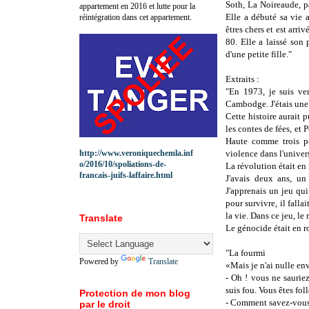
Soth, La Noireaude, p
appartement en 2016 et lutte pour la
Elle a débuté sa vie a
réintégration dans cet appartement.
êtres chers et est arr
80. Elle a laissé son 
d'une petite fille."
Extraits :
"En 1973, je suis ve
Cambodge. J'étais une 
Cette histoire aurait p
les contes de fées, e
Haute comme trois pom
http://www.veroniquechemla.inf
violence dans l'univer
o/2016/10/spoliations-de-
La révolution était en
francais-juifs-laffaire.html
J'avais deux ans, un
J'apprenais un jeu qui
pour survivre, il falla
la vie. Dans ce jeu, le 
Translate
Le génocide était en r
"La fourmi
Powered by
Translate
«Mais je n'ai nulle env
- Oh ! vous ne sauriez
suis fou. Vous êtes foll
Protection de mon blog
- Comment savez-vous 
par le droit