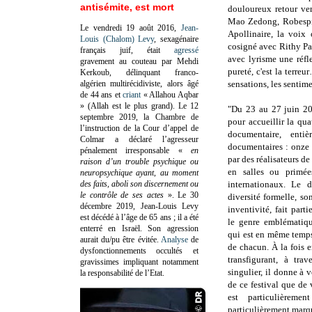
antisémite, est mort
douloureux retour ver
Mao Zedong, Robespie
Le vendredi 19 août 2016,
Jean-
Apollinaire, la voix 
Louis (Chalom) Levy
, sexagénaire
cosigné avec Rithy P
français juif, était
agressé
avec lyrisme une réfl
gravement au couteau par Mehdi
pureté, c'est la terre
Kerkoub, délinquant franco-
algérien multirécidiviste, alors âgé
sensations, les sentime
de 44 ans et
criant
« Allahou Aqbar
» (Allah est le plus grand). Le 12
"Du 23 au 27 juin 20
septembre 2019, la Chambre de
pour accueillir la qua
l’instruction de la Cour d’appel de
documentaire, enti
Colmar a déclaré l’agresseur
documentaires : onze
pénalement irresponsable
«
en
par des réalisateurs de
raison d’un trouble psychique ou
en salles ou primée
neuropsychique ayant, au moment
des faits, aboli son discernement ou
internationaux. Le 
le contrôle de ses actes
»
. Le 30
diversité formelle, so
décembre 2019, Jean-Louis Levy
inventivité, fait part
est décédé à l’âge de 65 ans ; il a été
le genre emblématiq
enterré en Israël. Son agression
qui est en même temps
aurait du/pu être évitée.
Analyse
de
de chacun. À la fois e
dysfonctionnements occultés et
transfigurant, à tra
gravissimes impliquant notamment
singulier, il donne à vo
la responsabilité de l’Etat.
de ce festival que de
est particulièrem
particulièrement marqu