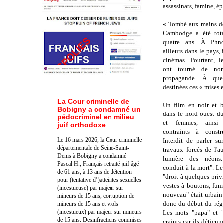
assassinats, famine, é
« Tombé aux mains de
Cambodge a été tot
quatre ans. À Ph
ailleurs dans le pays, 
cinémas. Pourtant, 
ont tourné de no
propagande. À quel
destinées ces « mises 
La Cour criminelle de
Un film en noir et b
Bobigny a condamné un
dans le nord ouest 
pédocriminel en milieu
et femmes, ainsi 
juif orthodoxe
contraints à constr
Le 16 mars 2026, la Cour criminelle
Interdit de parler su
départementale de Seine-Saint-
travaux forcés de l'a
Denis à Bobigny a condamné
lumière des néons.
Pascal H., Français retraité juif âgé
conduit à la mort". L
de 61 ans, à 13 ans de détention
"droit à quelques privi
pour (tentative d’)atteintes sexuelles
vestes à boutons, fum
(incestueuse) par majeur sur
nouveau" était urbain
mineurs de 15 ans, corruption de
donc du début du régi
mineurs de 15 ans et viols
(incestueux) par majeur sur mineurs
Les mots "papa" et "
de 15 ans. Des
infractions commises
craints car ils détien