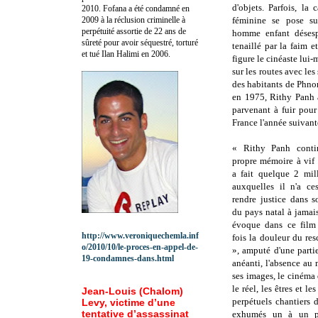
d'objets. Parfois, la
2010.
Fofana a été c
ondamné en
2009 à la réclusion criminelle à
féminine se pose su
perpétuité assortie de 22 ans de
homme enfant désespé
sûreté pour avoir séquestré, torturé
tenaillé par la faim et
et tué Ilan Halimi en 2006.
figure le cinéaste lui-
sur les routes avec les
des habitants de Phno
en 1975, Rithy Panh a
parvenant à fuir pour
France l'année suivant
« Rithy Panh contin
propre mémoire à vif
a fait quelque 2 mil
auxquelles il n'a ce
rendre justice dans 
du pays natal à jamais 
évoque dans ce film 
http://www.veroniquechemla.inf
fois la douleur du res
o/2010/10/le-proces-en-appel-de-
», amputé d'une parti
19-condamnes-dans.html
anéanti, l'absence au
ses images, le cinéma
le réel, les êtres et l
Jean-Louis (Chalom)
perpétuels chantiers 
Levy, victime d’une
tentative d’assassinat
exhumés un à un pa