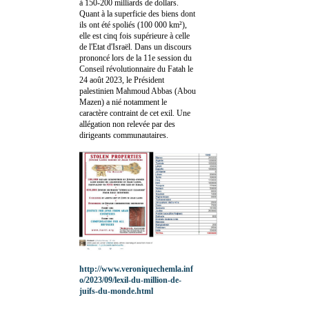
à 150-200 milliards de dollars.
Quant à la superficie des biens dont
ils ont été spoliés (100 000 km²),
elle est cinq fois supérieure à celle
de l'Etat d'Israël. Dans un discours
prononcé lors de la 11e session du
Conseil révolutionnaire du Fatah le
24 août 2023, le Président
palestinien Mahmoud Abbas (Abou
Mazen) a nié notamment le
caractère contraint de cet exil. Une
allégation non relevée par des
dirigeants communautaires.
http://www.veroniquechemla.inf
o/2023/09/lexil-du-million-de-
juifs-du-monde.html