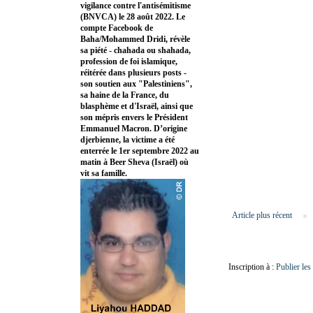
vigilance contre l'antisémitisme
(BNVCA) le 28 août 2022. Le
compte Facebook de
Baha/Mohammed Dridi, révèle
sa piété - chahada ou shahada,
profession de foi islamique,
réitérée dans plusieurs posts -
son soutien aux "Palestiniens",
sa haine de la France, du
blasphème et d'Israël, ainsi que
son mépris envers le Président
Emmanuel Macron. D’origine
djerbienne, la victime a été
enterrée le 1er septembre 2022 au
matin à Beer Sheva (Israël) où
vit sa famille.
Article plus récent
Inscription à :
Publier le