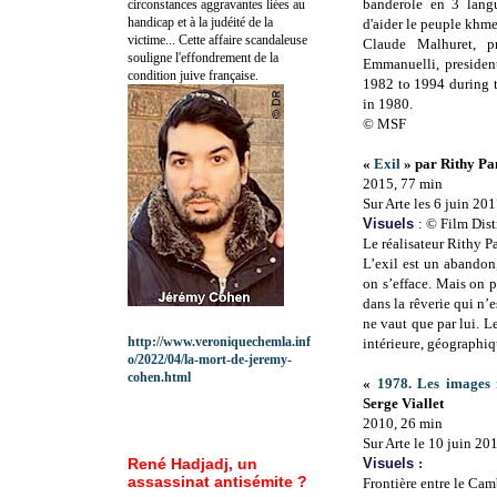
banderole en 3 lang
circonstances aggravantes liées au
handicap et à la judéité de la
d'aider le peuple khme
victime... Cette affaire scandaleuse
Claude Malhuret, 
souligne l'effondrement de la
Emmanuelli, preside
condition juive française.
1982 to 1994 during t
in 1980.
© MSF
«
Exil
» par Rithy Pa
2015, 77 min
Sur Arte les 6 juin 201
Visuels
: © Film Dist
Le réalisateur Rithy P
L’exil est un abandon, 
on s’efface. Mais on p
dans la rêverie qui n’
ne vaut que par lui. Le
http://www.veroniquechemla.inf
intérieure, géographiq
o/2022/04/la-mort-de-jeremy-
cohen.html
«
1978. Les images 
Serge Viallet
2010, 26 min
Sur Arte le 10 juin 20
René Hadjadj, un
Visuels
:
assassinat antisémite ?
Frontière entre le Ca