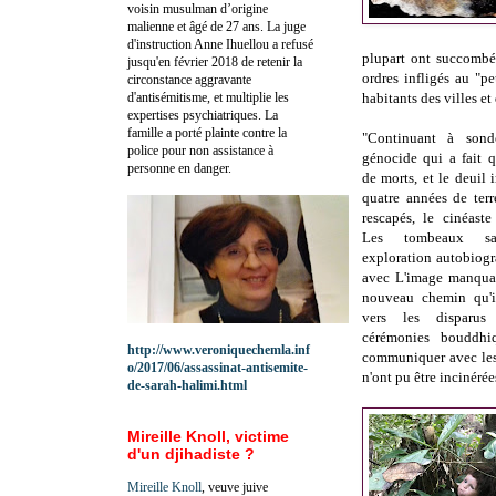
voisin musulman d’origine
malienne et âgé de 27 ans. La juge
d'instruction Anne Ihuellou a refusé
plupart ont succombé
jusqu'en février 2018 de retenir la
ordres infligés au "
circonstance aggravante
d'antisémitisme, et multiplie les
habitants des villes et
expertises psychiatriques. La
famille a porté plainte contre la
"Continuant à sonde
police pour non assistance à
génocide qui a fait 
personne en danger.
de morts, et le deuil
quatre années de ter
rescapés, le cinéast
Les tombeaux s
exploration autobiogr
avec L'image manquan
nouveau chemin qu'il
vers les disparu
cérémonies bouddhiq
http://www.veroniquechemla.inf
communiquer avec les
o/2017/06/assassinat-antisemite-
n'ont pu être incinérées
de-sarah-halimi.html
Mireille Knoll, victime
d'un djihadiste ?
Mireille Knoll
, veuve juive