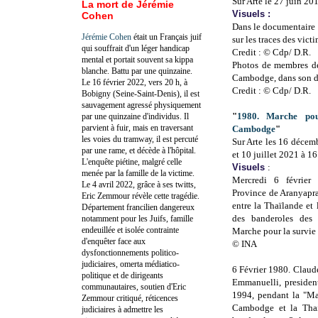
Sur Arte le 27 juin 20
La mort de Jérémie
Visuels :
Cohen
Dans le documentaire 
Jérémie Cohen
était un Français juif
sur les traces des vi
qui souffrait d'un léger handicap
Credit : © Cdp/ D.R.
mental et portait souvent sa kippa
Photos de membres de
blanche. Battu par une quinzaine.
Cambodge, dans son d
Le 16 février 2022, vers 20 h, à
Credit : © Cdp/ D.R.
Bobigny (Seine-Saint-Denis), il est
sauvagement agressé physiquement
"
1980. Marche po
par une quinzaine d'individus. Il
parvient à fuir, mais en traversant
Cambodge
"
les voies du tramway, il est percuté
Sur Arte les
16 décemb
par une rame, et décède à l'hôpital.
et
10 juillet 2021 à 16
L'enquête piétine, malgré celle
Visuels
:
menée par la famille de la victime.
Mercredi 6 février 
Le 4 avril 2022, grâce à ses twitts,
Province de Aranyaprat
Eric Zemmour révèle cette tragédie.
entre la Thaïlande e
Département francilien dangereux
des banderoles des 
notamment pour les Juifs, famille
endeuillée et isolée contrainte
Marche pour la survi
d'enquêter face aux
© INA
dysfonctionnements politico-
judiciaires, omerta médiatico-
6 Février 1980. Claud
politique et de dirigeants
Emmanuelli, presiden
communautaires, soutien d'Eric
1994, pendant la "Ma
Zemmour critiqué, réticences
Cambodge et la Thail
judiciaires à admettre les