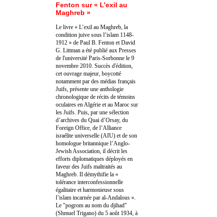
Fenton sur « L’exil au
Maghreb »
Le livre « L’exil au Maghreb, la
condition juive sous l’islam 1148-
1912 » de Paul B. Fenton et David
G. Littman a été publié aux Presses
de l'université Paris-Sorbonne le 9
novembre 2010. Succès d'édition,
cet ouvrage majeur, boycotté
notamment par des médias français
Juifs, présente une anthologie
chronologique de récits de témoins
oculaires en Algérie et au Maroc sur
les Juifs. Puis, par une sélection
d’archives du Quai d’Orsay, du
Foreign Office, de l’Alliance
israélite universelle (AIU) et de son
homologue britannique l’Anglo-
Jewish Association, il décrit les
efforts diplomatiques déployés en
faveur des Juifs maltraités au
Maghreb. Il démythifie la «
tolérance interconfessionnelle
égalitaire et harmonieuse sous
l’islam incarnée par al-Andalous ».
Le "pogrom au nom du djihad"
(Shmuel Trigano) du 5 août 1934, à