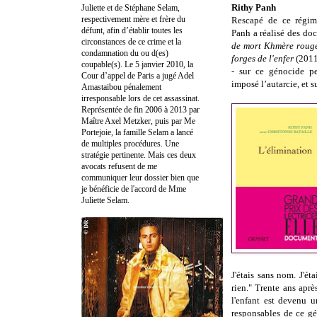
Rithy Panh
Juliette et de Stéphane Selam,
respectivement mère et frère du
Rescapé de ce régime
défunt, afin d’établir toutes les
Panh a réalisé des do
circonstances de ce crime et la
de mort Khmère roug
condamnation du ou d(es)
forges de l'enfer
(201
coupable(s). Le 5 janvier 2010, la
- sur ce génocide p
Cour d’appel de Paris a jugé Adel
imposé l’autarcie, et s
Amastaibou pénalement
irresponsable lors de cet assassinat.
Représentée de fin 2006 à 2013 par
Maître Axel Metzker, puis par Me
Portejoie, la famille Selam a lancé
de multiples procédures. Une
stratégie pertinente. Mais ces deux
avocats refusent de me
communiquer leur dossier bien que
je bénéficie de l'accord de Mme
Juliette Selam.
J'étais sans nom. J'éta
rien." Trente ans aprè
l'enfant est devenu u
responsables de ce g