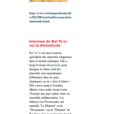
http://www.veroniquechemla.inf
o/2022/08/eyal-hadda-assassinat-
antisemite.html
Interview de Bat Ye’or
sur la dhimmitude
Bat Ye’or
est une essayiste
spécialiste des minorités religieuses
dans le monde islamique. Elle a
forgé le terme
dhimmitude
pour
désigner le statut cruel des
minorités non-musulmanes
(Dhimmis) dans les pays
islamiques ou en « terre d’islam ».
Elle a aussi analysé Eurabia,
alliance euro-arabe visant à unir
l’Europe aux pays arabes dans un
ensemble méditerranéen. Les
éditions Les Provinciales ont
republié "Le Dhimmi" et les
"Documents" sur le "Dhimmi" de
Bat Ye'or. Un essai pionnier dont la