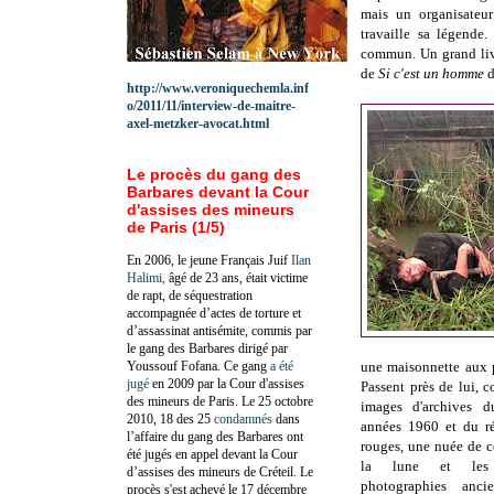
mais un organisateur
travaille sa légende
commun. Un grand livr
de
Si c'est un homme
d
http://www.veroniquechemla.inf
o/2011/11/interview-de-maitre-
axel-metzker-avocat.html
Le procès du gang des
Barbares devant la Cour
d'assises des mineurs
de Paris (1/5)
En 2006, le jeune Français Juif
Ilan
Halimi,
âgé de 23 ans, était victime
de rapt, de séquestration
accompagnée d’actes de torture et
d’assassinat antisémite, commis par
le gang des Barbares dirigé par
Youssouf Fofana. Ce gang
a été
une maisonnette aux 
jugé
en 2009 par la Cour d'assises
Passent près de lui, 
des mineurs de Paris. Le 25 octobre
images d'archives 
2010, 18 des 25
condamnés
dans
années 1960 et du r
l’affaire du gang des Barbares ont
rouges, une nuée de c
été jugés en appel devant la Cour
la lune et les 
d’assises des mineurs de Créteil. Le
photographies anci
procès s'est achevé le 17 décembre