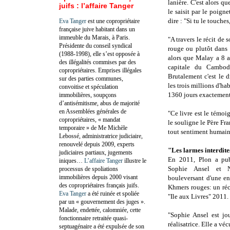
lanière. C'est alors q
juifs : l’affaire Tanger
le saisit par le poigne
dire : "Si tu le touches,
Eva Tanger
est une copropriétaire
française juive habitant dans un
immeuble du Marais, à Paris.
"A travers le récit de
Présidente du conseil syndical
rouge ou plutôt dans
(1988-1998), elle s’est opposée à
alors que Malay a 8 a
des illégalités commises par des
capitale du Cambod
copropriétaires. Emprises illégales
Brutalement c'est le 
sur des parties communes,
les trois millions d'ha
convoitise et spéculation
1360 jours exactement, 
immobilières, soupçons
d’antisémitisme, abus de majorité
en Assemblées générales de
"Ce livre est le témo
copropriétaires, « mandat
le souligne le Père Fr
temporaire » de Me Michèle
tout sentiment humain 
Lebossé, administratrice judiciaire,
renouvelé depuis 2009, experts
"Les larmes interdit
judiciaires partiaux, jugements
En 2011, Plon a publ
iniques…
L’affaire Tanger
illustre le
Sophie Ansel et 
processus de spoliations
immobilières depuis 2000 visant
bouleversant d'une en
des copropriétaires français juifs.
Khmers rouges: un réci
Eva Tanger
a été ruinée et spoliée
"Ile aux Livres" 2011.
par un « gouvernement des juges ».
Malade, endettée, calomniée, cette
"Sophie Ansel est jour
fonctionnaire retraitée quasi-
réalisatrice. Elle a v
septuagénaire a été expulsée de son