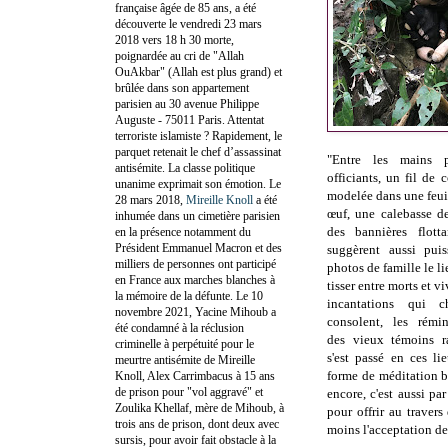
française âgée de 85 ans, a été
découverte le vendredi 23 mars
2018 vers 18 h 30 morte,
poignardée au cri de "Allah
OuAkbar" (Allah est plus grand) et
brûlée dans son appartement
parisien au 30 avenue Philippe
Auguste - 75011 Paris. Attentat
terroriste islamiste ? Rapidement, le
parquet retenait le chef d’assassinat
"Entre les mains p
antisémite. La classe politique
officiants, un fil de 
unanime exprimait son émotion. Le
modelée dans une feui
28 mars 2018,
Mireille Knoll
a été
œuf, une calebasse de
inhumée dans un cimetière parisien
des bannières flott
en la présence notamment du
Président Emmanuel Macron et des
suggèrent aussi pui
milliers de personnes ont participé
photos de famille le li
en France aux marches blanches à
tisser entre morts et v
la mémoire de la défunte. Le 10
incantations qui c
novembre 2021, Yacine Mihoub a
consolent, les rémi
été condamné à la réclusion
des vieux témoins ra
criminelle à perpétuité pour le
s'est passé en ces li
meurtre antisémite de Mireille
forme de méditation b
Knoll, Alex Carrimbacus à 15 ans
de prison pour "vol aggravé" et
encore, c'est aussi pa
Zoulika Khellaf, mère de Mihoub, à
pour offrir au travers
trois ans de prison, dont deux avec
moins l'acceptation de 
sursis, pour avoir fait obstacle à la