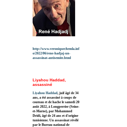
http://www.veroniquechemla.inf
o/2022/06/rene-hadjaj-un-
assassinat-antisemite.html
Liyahou Haddad,
assassiné
Liyahou Haddad
, juif âgé de 34
ans, a été assassiné à coups de
couteau et de hache le samedi 20
août 2022, à Longperrier (Seine-
et-Marne), par Mohammed
Dridi, âgé de 24 ans et d'origine
tunisienne. Un assassinat révélé
par le Bureau national de