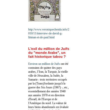
http://www.veroniquechemla.info/2
010/11/interview-de-david-g-
littman-et-de-paul.html
L'exil du million de Juifs
du "monde Arabe", un
fait historique tabou ?
Environ un million de Juifs
ont été
contraints de quitter des pays
arabes, l’Iran, la Turquie, la vieille
ville de Jérusalem, la Judée, la
Samarie - trois territoires occupés
par la (Trans)Jordanie jusqu'à la
guerre des Six-Jours (1967) -, etc.,
essentiellement des années 1940
aux années 1970 et en direction
d'Israël, de l'Europe et de
l'Amérique du nord. La valeur de
leurs biens abandonnés est évaluée