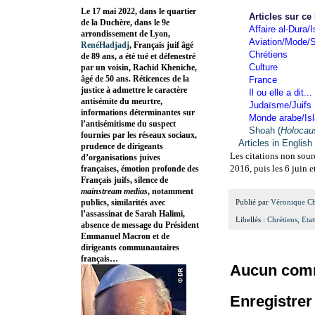
Le 17 mai 2022, dans le quartier
Articles sur ce
de la Duchère, dans le 9e
Affaire al-Dura/I
arrondissement de Lyon,
Aviation/Mode/S
RenéHadjadj
, Français juif âgé
Chrétiens
de 89 ans, a été tué et défenestré
Culture
par un voisin, Rachid Kheniche,
âgé de 50 ans. Réticences de la
France
justice à admettre le caractère
Il ou elle a dit...
antisémite du meurtre,
Judaïsme/Juifs
informations déterminantes sur
Monde arabe/Is
l’antisémitisme du suspect
Shoah (
Holocau
fournies par les réseaux sociaux,
Articles in English
prudence de dirigeants
Les citations non sourc
d’organisations juives
2016, puis les 6 juin 
françaises, émotion profonde des
Français juifs, silence de
mainstream medias
, notamment
publics, similarités avec
Publié par
Véronique C
l’assassinat de Sarah Halimi,
Libellés :
Chrétiens
,
Eta
absence de message du Président
Emmanuel Macron et de
dirigeants communautaires
français…
Aucun comm
Enregistre