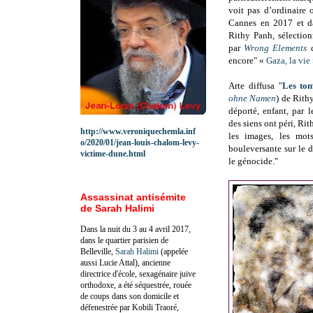
voit pas d’ordinaire 
Cannes en 2017 et d
Rithy Panh, sélection
par
Wrong Elements
d
encore" «
Gaza, la vie
Arte diffusa "
Les to
ohne Namen
) de Rithy
déporté, enfant, par 
des siens ont péri, Ri
http://www.veroniquechemla.inf
les images, les mots
o/2020/01/jean-louis-chalom-levy-
bouleversante sur le 
victime-dune.html
le génocide."
Assassinat antisémite
de Sarah Halimi
Dans la nuit du 3 au 4 avril 2017,
dans le quartier parisien de
Belleville,
Sarah Halimi
(appelée
aussi Lucie Attal), ancienne
directrice d'école, sexagénaire juive
orthodoxe, a été séquestrée, rouée
de coups dans son domicile et
défenestrée par Kobili Traoré,