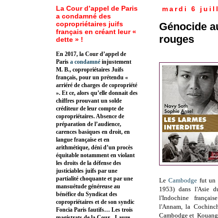
La Cour d’appel de Paris
mardi 6 juil
a condamné des
copropriétaires juifs
Génocide a
français en créant leur «
rouges
dette » !
En 2017, la Cour d’appel de
Paris
a condamné
injustement
M. B., copropriétaires Juifs
français, pour un prétendu «
arriéré de charges de copropriété
». Et ce, alors qu’elle donnait des
chiffres prouvant un solde
créditeur de leur compte de
copropriétaires. Absence de
préparation de l’audience,
carences basiques en droit, en
langue française et en
arithmétique, déni d’un procès
équitable notamment en violant
les droits de la défense des
justiciables juifs par une
partialité choquante et par une
Le
Cambodge
fut un 
mansuétude généreuse au
1953) dans l'Asie d
bénéfice du Syndicat des
l'Indochine françai
copropriétaires et de son syndic
l'Annam, la Cochinch
Foncia Paris fautifs… Les trois
Cambodge et Kouang-
magistrats de la Cour - Laure