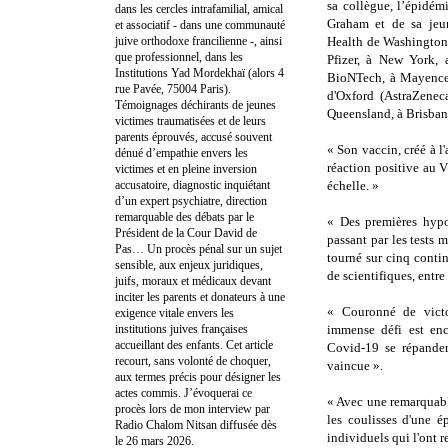
sa collègue, l’épidé
dans les cercles intrafamilial, amical
Graham et de sa jeun
et associatif - dans une communauté
juive orthodoxe francilienne -, ainsi
Health de Washington 
que professionnel, dans les
Pfizer, à New York, 
Institutions Yad Mordekhaï (alors 4
BioNTech, à Mayence,
rue Pavée, 75004 Paris).
d'Oxford (AstraZeneca
Témoignages déchirants de jeunes
Queensland, à Brisban
victimes traumatisées et de leurs
parents éprouvés, accusé souvent
« Son vaccin, créé à l
dénué d’empathie envers les
réaction positive au V
victimes et en pleine inversion
accusatoire, diagnostic inquiétant
échelle. »
d’un expert psychiatre, direction
remarquable des débats par le
« Des premières hypo
Président de la Cour David de
passant par les tests
Pas… Un procès pénal sur un sujet
tourné sur cinq contin
sensible, aux enjeux juridiques,
de scientifiques, entr
juifs, moraux et médicaux devant
inciter les parents et donateurs à une
« Couronné de victoi
exigence vitale envers les
institutions juives françaises
immense défi est enco
accueillant des enfants. Cet article
Covid-19 se répanden
recourt, sans volonté de choquer,
vaincue ».
aux termes précis pour désigner les
actes commis. J’évoquerai ce
« Avec une remarquable
procès lors de mon interview par
les coulisses d'une 
Radio Chalom Nitsan diffusée dès
individuels qui l'ont 
le 26 mars 2026.