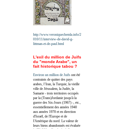
http://www.veroniquechemla.info/2
010/11/interview-de-david-g-
littman-et-de-paul.html
L'exil du million de Juifs
du "monde Arabe", un
fait historique tabou ?
Environ un million de Juifs
ont été
contraints de quitter des pays
arabes, l’Iran, la Turquie, la vieille
ville de Jérusalem, la Judée, la
Samarie - trois territoires occupés
par la (Trans)Jordanie jusqu'à la
guerre des Six-Jours (1967) -, etc.,
essentiellement des années 1940
aux années 1970 et en direction
d'Israël, de l'Europe et de
l'Amérique du nord. La valeur de
leurs biens abandonnés est évaluée