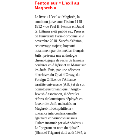
Fenton sur « L’exil au
Maghreb »
Le livre « L’exil au Maghreb, la
condition juive sous l’islam 1148-
1912 » de Paul B. Fenton et David
G. Littman a été publié aux Presses
de l'université Paris-Sorbonne le 9
novembre 2010. Succès d'édition,
cet ouvrage majeur, boycotté
notamment par des médias français
Juifs, présente une anthologie
chronologique de récits de témoins
oculaires en Algérie et au Maroc sur
les Juifs. Puis, par une sélection
d’archives du Quai d’Orsay, du
Foreign Office, de l’Alliance
israélite universelle (AIU) et de son
homologue britannique l’Anglo-
Jewish Association, il décrit les
efforts diplomatiques déployés en
faveur des Juifs maltraités au
Maghreb. Il démythifie la «
tolérance interconfessionnelle
égalitaire et harmonieuse sous
l’islam incarnée par al-Andalous ».
Le "pogrom au nom du djihad"
(Shmuel Trigano) du 5 août 1934, à