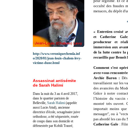
peur légitime. Et ce 
occulté des fraudes m
menaces, du dépôt d'un
« Entretien croisé 
et Catherine Gale,
producteur et réali
immersion aux avant
de la lutte contre l
http://www.veroniquechemla.inf
recueillis par Benoît
o/2020/01/jean-louis-chalom-levy-
victime-dune.html
Comment s’est opéré 
avez-vous rencontrée
Archie Baron :
Dès 
Assassinat antisémite
travaillaient sur les 
de Sarah Halimi
des avancées du Moder
Grâce à notre contac
Dans la nuit du 3 au 4 avril 2017,
dans le quartier parisien de
l’histoire du vaccin 
Belleville,
Sarah Halimi
(appelée
montré très ouvert. 
aussi Lucie Attal), ancienne
importait moins que 
directrice d'école, sexagénaire juive
messager", ou à "vect
orthodoxe, a été séquestrée, rouée
pas abordé les cas du
de coups dans son domicile et
Catherine Gale
: Film
défenestrée par Kobili Traoré,