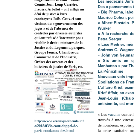
Les médecins Juifs
Comte, Jean-Loup Carrière,
Des « pansements in
Frédéric Arbellot – ont infligé un
« Big Pharma, labo
déni de justice à leurs
Maurice Cohen, pei
concitoyens Juifs. Ceux-ci sont
« Albert Einstein. 
victimes du « gouvernement des
Würker
juges » et de l’absence de
contrôles par diverses autorités
« A la recherche d
qui ont refusé d’intervenir pour
Petra Seeger
rétablir le droit : ministres de la
« Lise Meitner, mè
Justice et du Logement, parquet,
Andreas G. Wagner
Groupe Foncia, Chambre du
« John von Neumann
Commerce et de l’Industrie,
« Six amis en qu
Ordres des avocats et des
Manhattan » par 
huissiers de justice de Paris, etc.
La Pénicilline
Nouveaux vols impu
Spoliations de França
L’affaire Krief, ex
Krief Affair, an ex
Jean-Louis (Chal
antisémite, est mor
« Les
vaccins
contre l
trouvés à une vitesse
http://www.veroniquechemla.inf
de nombreux espoirs p
o/2018/03/la-cour-dappel-de-
la crise sanitaire m
paris-condamne-des.html