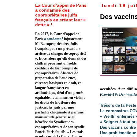
La Cour d’appel de Paris
lundi 19 jui
a condamné des
copropriétaires juifs
Des vaccins
français en créant leur «
dette » !
En 2017, la Cour d’appel de
Paris
a condamné
injustement
M. B., copropriétaires Juifs
français, pour un prétendu «
arriéré de charges de copropriété
». Et ce, alors qu’elle donnait des
chiffres prouvant un solde
créditeur de leur compte de
copropriétaires. Absence de
préparation de l’audience,
carences basiques en droit, en
langue française et en
occultées.
Arte diffus
arithmétique, déni d’un procès
(
Covid-19: Der Wettla
équitable notamment en violant
les droits de la défense des
Trésors de la Peste 
justiciables juifs par une
Le coronavirus CO
partialité choquante et par une
« Vieillir enfermés 
mansuétude généreuse au
« Soigner à tout pri
bénéfice du Syndicat des
copropriétaires et de son syndic
Des vaccins contre 
Foncia Paris fautifs… Les trois
Une problématique
magistrats de la Cour - Laure