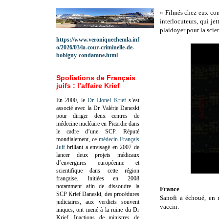
« Filmés chez eux comm
interlocuteurs, qui jet
plaidoyer pour la scie
https://www.veroniquechemla.inf
o/2026/03/la-cour-criminelle-de-
bobigny-condamne.html
Spoliations de Français
juifs : l’affaire Krief
En 2000, le
Dr Lionel Krief
s’est
associé avec la Dr Valérie Daneski
pour diriger deux centres de
médecine nucléaire en Picardie dans
le cadre d’une SCP.
Réputé
mondialement, ce
médecin Français
Juif
brillant a envisagé en 2007 de
lancer deux projets médicaux
d’envergures européenne et
scientifique dans cette région
française.
Initiées en 2008
notamment afin de dissoudre la
France
SCP Krief Daneski, des procédures
Sanofi a échoué, en 
judiciaires, aux verdicts souvent
vaccin.
iniques, ont mené à la ruine du Dr
Krief.
Inactions de ministres de