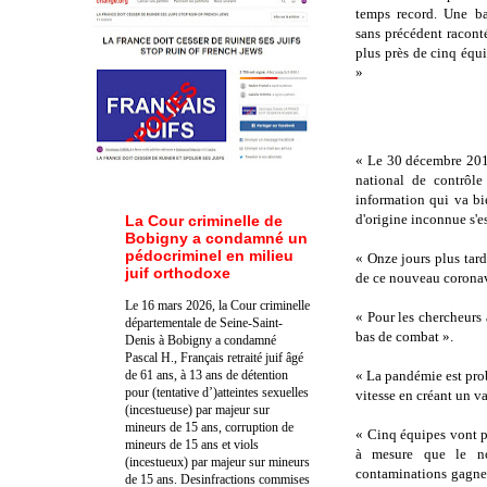
temps record. Une bat
sans précédent racontée
plus près de cinq équ
»
« Le 30 décembre 2019
national de contrôl
information qui va bi
d'origine inconnue s'e
La Cour criminelle de
Bobigny a condamné un
pédocriminel en milieu
« Onze jours plus tar
juif orthodoxe
de ce nouveau coronav
Le 16 mars 2026, la Cour criminelle
« Pour les chercheurs à
départementale de Seine-Saint-
bas de combat ».
Denis à Bobigny a condamné
Pascal H., Français retraité juif âgé
de 61 ans, à 13 ans de détention
« La pandémie est proba
pour (tentative d’)atteintes sexuelles
vitesse en créant un v
(incestueuse) par majeur sur
mineurs de 15 ans, corruption de
« Cinq équipes vont pr
mineurs de 15 ans et viols
à mesure que le n
(incestueux) par majeur sur mineurs
contaminations gagnen
de 15 ans. Des
infractions commises