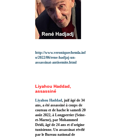
http://www.veroniquechemla.inf
o/2022/06/rene-hadjaj-un-
assassinat-antisemite.html
Liyahou Haddad,
assassiné
Liyahou Haddad
, juif âgé de 34
ans, a été assassiné à coups de
couteau et de hache le samedi 20
août 2022, à Longperrier (Seine-
et-Marne), par Mohammed
Dridi, âgé de 24 ans et d'origine
tunisienne. Un assassinat révélé
par le Bureau national de