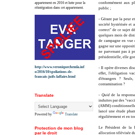
conformément aux pla
appartement en 2016 et lutte pour la
réintégration dans cet appartement.
public ;
- Gérant par la peur e
société hystérisée et
correct" de ce sujet dé
quelques mois de dist
de campagne en vue de
gagne sur une
oppositi
ne parvenant pas à pr
présidentielle, elle go
http://www.veroniquechemla.inf
- Il opère diverses di
o/2016/10/spoliations-de-
effet, l'obligation v
francais-juifs-laffaire.html
d'étrangers ?
Seuls, 
contamination
?
-
Quid
de la responsa
Translate
induites par des "vacc
(AMM) conditionnelle ?
lancé une étude pharm
Powered by
Translate
régulièrement et en to
Le Président de la
Protection de mon blog
par le droit
allocution télévisée du