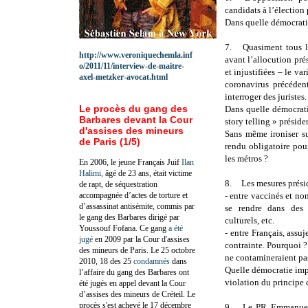
candidats à l’élection
Dans quelle démocratie
7.
Quasiment tous l
http://www.veroniquechemla.inf
avant l’allocution pré
o/2011/11/interview-de-maitre-
et injustifiées – le va
axel-metzker-avocat.html
coronavirus précéden
interroger des juristes.
Le procès du gang des
Dans quelle démocratie
Barbares devant la Cour
story telling » préside
d'assises des mineurs
Sans même ironiser sur
de Paris (1/5)
rendu obligatoire pour
les métros ?
En 2006, le jeune Français Juif
Ilan
Halimi,
âgé de 23 ans, était victime
8.
Les mesures présid
de rapt, de séquestration
accompagnée d’actes de torture et
- entre vaccinés et non
d’assassinat antisémite, commis par
se rendre dans des 
le gang des Barbares dirigé par
culturels, etc.
Youssouf Fofana. Ce gang
a été
- entre Français, assuj
jugé
en 2009 par la Cour d'assises
contrainte. Pourquoi ? 
des mineurs de Paris. Le 25 octobre
ne contamineraient pa
2010, 18 des 25
condamnés
dans
Quelle démocratie imp
l’affaire du gang des Barbares ont
violation du principe 
été jugés en appel devant la Cour
d’assises des mineurs de Créteil. Le
procès s'est achevé le 17 décembre
9.
Le PR Emmanuel M