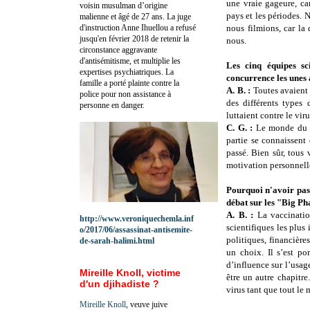
une vraie gageure, car
voisin musulman d’origine
pays et les périodes. 
malienne et âgé de 27 ans. La juge
d'instruction Anne Ihuellou a refusé
nous filmions, car la
jusqu'en février 2018 de retenir la
nous.
circonstance aggravante
d'antisémitisme, et multiplie les
Les cinq équipes sci
expertises psychiatriques. La
concurrence les unes 
famille a porté plainte contre la
A. B. :
Toutes avaient 
police pour non assistance à
des différents types
personne en danger.
luttaient contre le viru
C. G. :
Le monde du va
partie se connaissent
passé. Bien sûr, tous 
motivation personnelle
Pourquoi n'avoir pas 
débat sur les "Big P
A. B. :
La vaccination
http://www.veroniquechemla.inf
scientifiques les plus
o/2017/06/assassinat-antisemite-
politiques, financière
de-sarah-halimi.html
un choix. Il s’est po
d’influence sur l’usage
Mireille Knoll, victime
être un autre chapitr
d'un djihadiste ?
virus tant que tout le
Mireille Knoll
, veuve juive