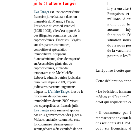
juifs : l’affaire Tanger
[...]
Il y a ensuite 
Eva Tanger
est une copropriétaire
Françaises et
française juive habitant dans un
millions d’e
immeuble du Marais, à Paris.
n’ont pour l
Présidente du conseil syndical
aucune inj
(1988-1998), elle s’est opposée à
fonction de l’
des illégalités commises par des
situation nou
copropriétaires. Emprises illégales
sur des parties communes,
doute nous pos
convoitise et spéculation
de la vaccinat
immobilières, soupçons
pour tous les F
d’antisémitisme, abus de majorité
en Assemblées générales de
copropriétaires, « mandat
La réponse à cette que
temporaire » de Me Michèle
Lebossé, administratrice judiciaire,
Cette déclaration appe
renouvelé depuis 2009, experts
judiciaires partiaux, jugements
- Le Président Emmanu
iniques…
L’affaire Tanger
illustre le
processus de spoliations
médias et d'"experts",
immobilières depuis 2000 visant
droit qui requiert un c
des copropriétaires français juifs.
Eva Tanger
a été ruinée et spoliée
- Il commence par le
par un « gouvernement des juges ».
représentent environ l
Malade, endettée, calomniée, cette
des résidents d'EHPAD
fonctionnaire retraitée quasi-
coût en licenciant 
septuagénaire a été expulsée de son