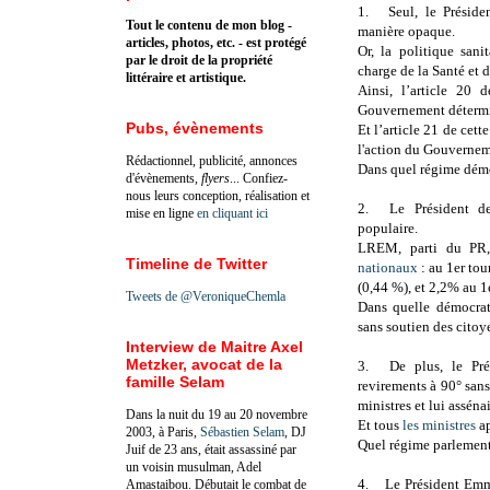
1.
Seul, le Prési
Tout le contenu de mon blog -
manière opaque.
articles, photos, etc. - est protégé
Or, la politique san
par le droit de la propriété
charge de la Santé et 
littéraire et artistique.
Ainsi, l’article 20 
Gouvernement détermin
Pubs, évènements
Et l’article 21 de cett
l'action du Gouvernem
Rédactionnel, publicité, annonces
Dans quel régime démoc
d'évènements,
flyers
... Confiez-
nous leurs conception, réalisation et
2.
Le Président 
mise en ligne
en cliquant ici
populaire.
LREM, parti du PR,
Timeline de Twitter
nationaux
: au 1er tou
(0,44 %), et 2,2% au 1
Tweets de @VeroniqueChemla
Dans quelle démocrat
sans soutien des citoye
Interview de Maitre Axel
Metzker, avocat de la
3.
De plus, le Pr
famille Selam
revirements à 90° sans l
ministres et lui assén
Dans la nuit du 19 au 20 novembre
Et tous
les ministres
ap
2003, à Paris,
Sébastien Selam
, DJ
Quel régime parlement
Juif de 23 ans, était assassiné par
un voisin musulman, Adel
4.
Le Président Em
Amastaibou. Débutait le combat de