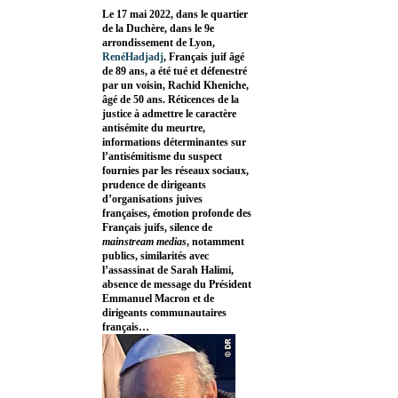
Le 17 mai 2022, dans le quartier
de la Duchère, dans le 9e
arrondissement de Lyon,
RenéHadjadj
, Français juif âgé
de 89 ans, a été tué et défenestré
par un voisin, Rachid Kheniche,
âgé de 50 ans. Réticences de la
justice à admettre le caractère
antisémite du meurtre,
informations déterminantes sur
l’antisémitisme du suspect
fournies par les réseaux sociaux,
prudence de dirigeants
d’organisations juives
françaises, émotion profonde des
Français juifs, silence de
mainstream medias
, notamment
publics, similarités avec
l’assassinat de Sarah Halimi,
absence de message du Président
Emmanuel Macron et de
dirigeants communautaires
français…