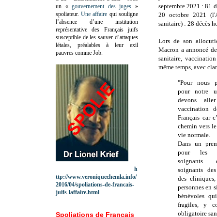
septembre 2021 : 81 dé
un «
gouvernement des juges
»
spoliateur.
Une affaire
qui souligne
20 octobre 2021 (l'
l’absence d’une institution
sanitaire) : 28 décès ho
représentative des Français juifs
susceptible de les sauver d’attaques
Lors de son allocuti
létales, préalables à leur exil
Macron a annoncé des 
pauvres comme Job.
sanitaire, vaccinatio
même temps, avec clart
"Pour nous p
pour notre u
devons alle
vaccination d
Français car c
chemin vers le
vie normale.
Dans un prem
pour les p
soignants
h
soignants des
ttp://www.veroniquechemla.info/
des cliniques
2016/04/spoliations-de-francais-
personnes en s
juifs-laffaire.html
bénévoles qui
fragiles, y 
obligatoire san
Spoliations de Français