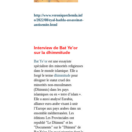
http://www.veroniquechemla.inf
o/2022/08/eyal-hadda-assassinat-
antisemite.html
Interview de Bat Ye’or
sur la dhimmitude
Bat Ye’or
est une essayiste
spécialiste des minorités religieuses
dans le monde islamique. Elle a
forgé le terme
dhimmitude
pour
désigner le statut cruel des
minorités non-musulmanes
(Dhimmis) dans les pays
islamiques ou en « terre d’islam ».
Elle a aussi analysé Eurabia,
alliance euro-arabe visant à unir
l’Europe aux pays arabes dans un
ensemble méditerranéen. Les
éditions Les Provinciales ont
republié "Le Dhimmi" et les
"Documents" sur le "Dhimmi" de
Bat Ye'or. Un essai pionnier dont la