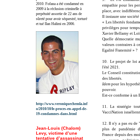
2010.
Fofana a été c
ondamné en
empathie pour les per
2009 à la réclusion criminelle à
place, avec indifféren
perpétuité assortie de 22 ans de
Il instaure une société 
sûreté pour avoir séquestré, torturé
« Les libertés fondamen
et tué Ilan Halimi en 2006.
privilèges pour temps
Xavier Bellamy et Loï
Quelle démocratie mul
valeurs contraires à c
Egalité Fraternité » ?
10.
Le projet de loi 
l'été 2021.
Le Conseil constituti
des libertés.
Idem
pour les hypothès
pouvoir.
Est-ce conforme à un 
http://www.veroniquechemla.inf
11. La stratégie tou
o/2010/10/le-proces-en-appel-de-
VacciNation israélienn
19-condamnes-dans.html
12. Il n'y a pas eu de 
Jean-Louis (Chalom)
plus de pandémie d
Levy, victime d’une
France depuis des moi
tentative d’assassinat