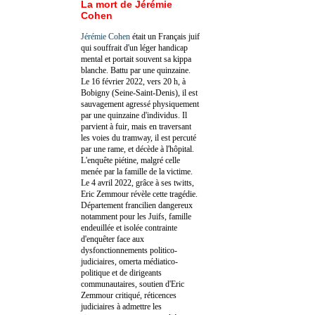
La mort de Jérémie
Cohen
Jérémie Cohen
était un Français juif
qui souffrait d'un léger handicap
mental et portait souvent sa kippa
blanche. Battu par une quinzaine.
Le 16 février 2022, vers 20 h, à
Bobigny (Seine-Saint-Denis), il est
sauvagement agressé physiquement
par une quinzaine d'individus. Il
parvient à fuir, mais en traversant
les voies du tramway, il est percuté
par une rame, et décède à l'hôpital.
L'enquête piétine, malgré celle
menée par la famille de la victime.
Le 4 avril 2022, grâce à ses twitts,
Eric Zemmour révèle cette tragédie.
Département francilien dangereux
notamment pour les Juifs, famille
endeuillée et isolée contrainte
d'enquêter face aux
dysfonctionnements politico-
judiciaires, omerta médiatico-
politique et de dirigeants
communautaires, soutien d'Eric
Zemmour critiqué, réticences
judiciaires à admettre les