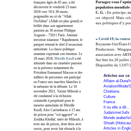
Partagez-vous l'optim
française âgée de 85 ans, a été
découverte le vendredi 23 mars
population mondiale s
2018 vers 18 h 30 morte,
C. G. :
En principe, au
poignardée au cri de "Allah
cet objectif. Mais cel
OuAkbar" (Allah est plus grand) et
aux politiques d’y pour
brûlée dans son appartement
parisien au 30 avenue Philippe
Auguste - 75011 Paris. Attentat
«
Covid-19, la course
terroriste islamiste ? Rapidement, le
Royaume-Uni/États-Un
parquet retenait le chef d’assassinat
antisémite. La classe politique
Producteurs : Wingsp
unanime exprimait son émotion. Le
association avec ART
28 mars 2018,
Mireille Knoll
a été
Sur Arte les 20 juille
inhumée dans un cimetière parisien
Disponible du 13/07/
en la présence notamment du
Président Emmanuel Macron et des
Articles sur ce
milliers de personnes ont participé
Affaire al-Dura/I
en France aux marches blanches à
Aviation/Mode/S
la mémoire de la défunte. Le 10
novembre 2021, Yacine Mihoub a
Chrétiens
été condamné à la réclusion
Culture
criminelle à perpétuité pour le
France
meurtre antisémite de Mireille
Il ou elle a dit...
Knoll, Alex Carrimbacus à 15 ans
Judaïsme/Juifs
de prison pour "vol aggravé" et
Monde arabe/Is
Zoulika Khellaf, mère de Mihoub, à
Shoah (
Holocau
trois ans de prison, dont deux avec
Articles in Engl
sursis, pour avoir fait obstacle à la