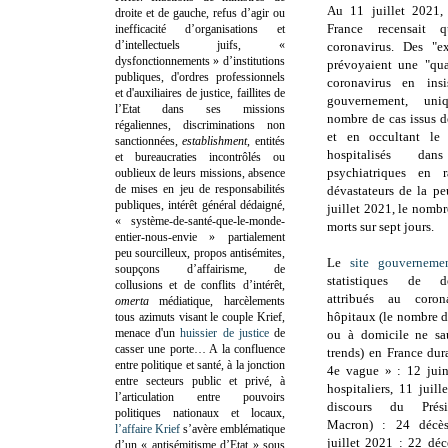
Au 11 juillet 2021,
droite et de gauche, refus d’agir ou
France recensait 
inefficacité d’organisations et
d’intellectuels juifs, «
coronavirus. Des "e
dysfonctionnements » d’institutions
prévoyaient une "qu
publiques, d'ordres professionnels
coronavirus en ins
et d'auxiliaires de justice, faillites de
gouvernement, un
l’Etat dans ses missions
nombre de cas issus de
régaliennes, discriminations non
et en occultant le 
sanctionnées,
establishment
, entités
hospitalisés da
et bureaucraties incontrôlés ou
psychiatriques en r
oublieux de leurs missions, absence
de mises en jeu de responsabilités
dévastateurs de la pe
publiques, intérêt général dédaigné,
juillet 2021, le nomb
« système-de-santé-que-le-monde-
morts sur sept jours.
entier-nous-envie » partialement
peu sourcilleux, propos antisémites,
Le
site gouverneme
soupçons d’affairisme, de
statistiques de d
collusions et de conflits d’intérêt,
attribués au coron
omerta
médiatique, harcèlements
hôpitaux (le nombre 
tous azimuts visant le couple Krief,
menace d'un
huissier de justice
de
ou à domicile ne sau
casser une porte…
A la confluence
trends) en France dur
entre politique et santé, à la jonction
4e vague » : 12 jui
entre secteurs public et privé, à
hospitaliers, 11 juil
l’articulation entre pouvoirs
discours du Prés
politiques nationaux et locaux,
Macron) : 24 décès 
l’affaire Krief
s’avère emblématique
juillet 2021 : 22 déc
d’un « antisémitisme d’Etat » sous