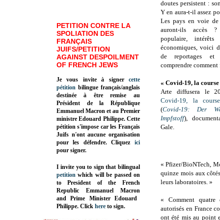
doutes persistent : son
Y en aura-t-il assez p
Les pays en voie de
PETITION CONTRE LA
auront-ils accès ?
SPOLIATION DES
populaire, intérêts
FRANÇAIS
économiques, voici d
JUIFS/PETITION
de reportages et 
AGAINST DESPOILMENT
OF FRENCH JEWS
comprendre comment fo
Je vous invite à signer
cette
« Covid-19, la course
pétition
bilingue français/anglais
Arte diffusera le 2
destinée à être remise au
Covid-19, la cours
Président de la République
(
Covid-19: Der W
Emmanuel Macron et au Premier
Impfstoff
), document
ministre Edouard Philippe. Cette
pétition s'impose car les Français
Gale.
Juifs n'ont aucune organisation
pour les défendre. Cliquez
ici
pour signer.
« Pfizer/BioNTech, Mo
I invite you to sign that bilingual
quinze mois aux côtés
petition
which will be passed on
leurs laboratoires. »
to President of the French
Republic
Emmanuel Macron
and Prime Minister
Edouard
« Comment quatre d
Philippe
.
Click
here
to sign.
autorisés en France c
ont été mis au point 