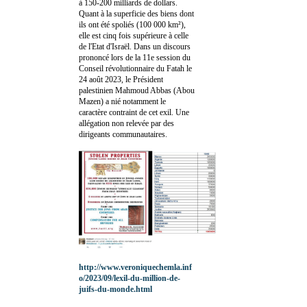
à 150-200 milliards de dollars.
Quant à la superficie des biens dont
ils ont été spoliés (100 000 km²),
elle est cinq fois supérieure à celle
de l'Etat d'Israël. Dans un discours
prononcé lors de la 11e session du
Conseil révolutionnaire du Fatah le
24 août 2023, le Président
palestinien Mahmoud Abbas (Abou
Mazen) a nié notamment le
caractère contraint de cet exil. Une
allégation non relevée par des
dirigeants communautaires.
http://www.veroniquechemla.inf
o/2023/09/lexil-du-million-de-
juifs-du-monde.html