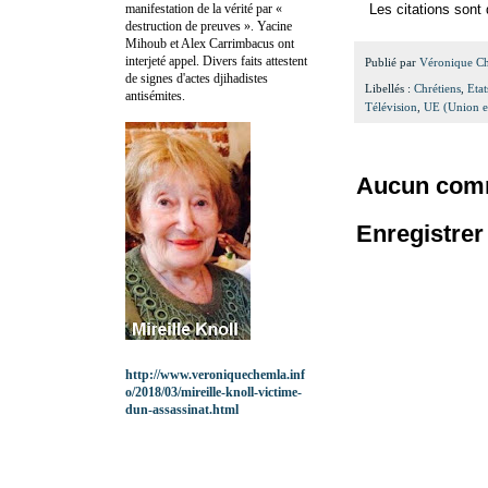
manifestation de la vérité par «
Les citations sont 
destruction de preuves ». Yacine
Mihoub et Alex Carrimbacus ont
interjeté appel. Divers faits attestent
Publié par
Véronique C
de signes d'actes djihadistes
Libellés :
Chrétiens
,
Eta
antisémites.
Télévision
,
UE (Union e
Aucun comm
Enregistre
http://www.veroniquechemla.inf
o/2018/03/mireille-knoll-victime-
dun-assassinat.html