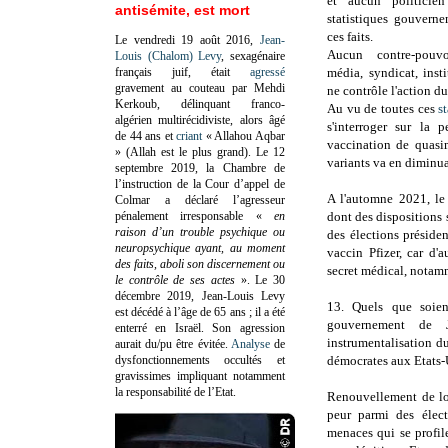
et aucun politicie
antisémite, est mort
statistiques gouvern
ces faits.
Le vendredi 19 août 2016,
Jean-
Aucun contre-pouvo
Louis (Chalom) Levy
, sexagénaire
français juif, était
agressé
média, syndicat, insti
gravement au couteau par Mehdi
ne contrôle l'action d
Kerkoub, délinquant franco-
Au vu de toutes ces
s
algérien multirécidiviste, alors âgé
s'interroger sur la 
de 44 ans et
criant
« Allahou Aqbar
vaccination de quasim
» (Allah est le plus grand). Le 12
variants va en diminuan
septembre 2019, la Chambre de
l’instruction de la Cour d’appel de
A l'automne 2021, le 
Colmar a déclaré l’agresseur
pénalement irresponsable
«
en
dont des dispositions 
raison d’un trouble psychique ou
des élections présiden
neuropsychique ayant, au moment
vaccin Pfizer, car d'
des faits, aboli son discernement ou
secret médical, notamm
le contrôle de ses actes
»
. Le 30
décembre 2019, Jean-Louis Levy
13. Quels que soient
est décédé à l’âge de 65 ans ; il a été
gouvernement de 
enterré en Israël. Son agression
instrumentalisation du
aurait du/pu être évitée.
Analyse
de
dysfonctionnements occultés et
démocrates aux Etats-
gravissimes impliquant notamment
la responsabilité de l’Etat.
Renouvellement de loi
peur parmi des élect
menaces qui se profil