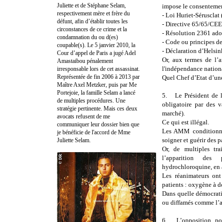
Juliette et de Stéphane Selam,
impose le consentement
respectivement mère et frère du
- Loi Huriet-Sérusclat 
défunt, afin d’établir toutes les
- Directive 65/65/CEE
circonstances de ce crime et la
- Résolution 2361 ado
condamnation du ou d(es)
- Code ou principes d
coupable(s). Le 5 janvier 2010, la
- Déclaration d’Helsin
Cour d’appel de Paris a jugé Adel
Or, aux termes de l’a
Amastaibou pénalement
l'indépendance nationale
irresponsable lors de cet assassinat.
Représentée de fin 2006 à 2013 par
Quel Chef d’Etat d’une
Maître Axel Metzker, puis par Me
Portejoie, la famille Selam a lancé
5.
Le Président de
de multiples procédures. Une
obligatoire par des 
stratégie pertinente. Mais ces deux
marché).
avocats refusent de me
Ce qui est illégal.
communiquer leur dossier bien que
Les AMM conditionnel
je bénéficie de l'accord de Mme
soigner et guérir des p
Juliette Selam.
Or, de multiples tr
l’apparition des 
hydrochloroquine, en 
Les réanimateurs on
patients : oxygène à 
Dans quelle démocratie
ou diffamés comme l’a 
6.
L’opposition po