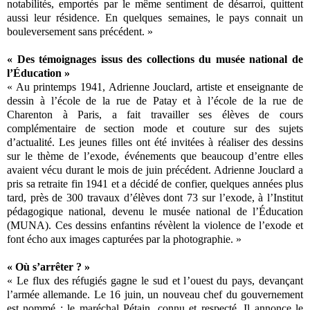
notabilités, emportés par le même sentiment de désarroi, quittent
aussi leur résidence. En quelques semaines, le pays connait un
bouleversement sans précédent. »
« Des témoignages issus des collections du musée national de
l’Éducation »
« Au printemps 1941, Adrienne Jouclard, artiste et enseignante de
dessin à l’école de la rue de Patay et à l’école de la rue de
Charenton à Paris, a fait travailler ses élèves de cours
complémentaire de section mode et couture sur des sujets
d’actualité. Les jeunes filles ont été invitées à réaliser des dessins
sur le thème de l’exode, événements que beaucoup d’entre elles
avaient vécu durant le mois de juin précédent. Adrienne Jouclard a
pris sa retraite fin 1941 et a décidé de confier, quelques années plus
tard, près de 300 travaux d’élèves dont 73 sur l’exode, à l’Institut
pédagogique national, devenu le musée national de l’Éducation
(MUNA). Ces dessins enfantins révèlent la violence de l’exode et
font écho aux images capturées par la photographie. »
« Où s’arrêter ? »
« Le flux des réfugiés gagne le sud et l’ouest du pays, devançant
l’armée allemande. Le 16 juin, un nouveau chef du gouvernement
est nommé : le maréchal Pétain, connu et respecté. Il annonce le