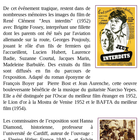
De cet événement tragique, restent dans de
nombreuses mémoires les images du film de
René Clément "Jeux interdits" (1952)
avec Brigitte Fossey, interprétant une fillette
dont les parents ont été tués par l'aviation
allemande sur la route, Georges Poujouly,
jouant le rôle d'un fils de fermiers qui
l'accueillent,
Lucien Hubert, Laurence
Badie, Suzanne Courtal, Jacques Marin,
Madeleine Barbulée. Des extraits du film
sont diffusés en fin du parcours de
l'exposition. Adapté du roman éponyme de
François Boyer par Pierre Bost et Jean Aurenche, cette oeuvre
bouleversante bénéficie de la musique du guitariste Narciso Yepes.
Elle a été distinguée par l'Oscar du meilleur film étranger en 1952,
le Lion d'or à la Mostra de Venise 1952 et le BAFTA du meilleur
film (1954).
Les commissaires de l’exposition sont Hanna
Diamond, historienne, professeur à
l’université de Cardiff, auteur de l’ouvrage :
« Fleeing Hitler: France 1940 », et Sylvie