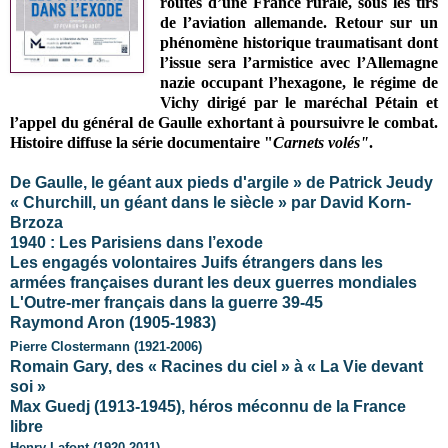
routes d’une France rurale, sous les tirs
de l’aviation allemande. Retour sur un
phénomène historique traumatisant dont
l’issue sera l’armistice avec l’Allemagne
nazie occupant l’hexagone, le régime de
Vichy dirigé par le maréchal Pétain et
l’appel du général de Gaulle exhortant à poursuivre le combat.
Histoire diffuse la série documentaire "
Carnets volés"
.
De Gaulle, le géant aux pieds d'argile » de Patrick Jeudy
« Churchill, un géant dans le siècle » par David Korn-
Brzoza
1940 : Les Parisiens dans l’exode
Les engagés volontaires Juifs étrangers dans les
armées françaises durant les deux guerres mondiales
L'Outre-mer français dans la guerre 39-45
Raymond Aron (1905-1983)
Pierre Clostermann (1921-2006)
Romain Gary, des « Racines du ciel » à «
La Vie
devant
soi »
Max Guedj (1913-1945), héros méconnu de la France
libre
Henry Lafont (1920-2011)