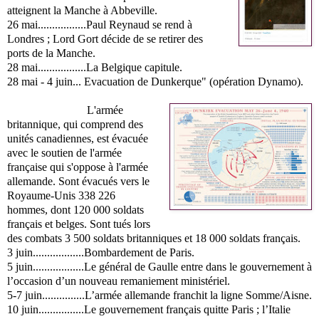
atteignent la Manche à Abbeville.
26 mai.................Paul Reynaud se rend à
Londres ; Lord Gort décide de se retirer des
ports de la
Manche.
28 mai.................La Belgique capitule.
28 mai - 4 juin... Evacuation de Dunkerque" (opération Dynamo).
L
'armée
britannique, qui comprend des
unités canadiennes, est évacuée
avec le soutien de l'armée
française qui s'oppose à l'armée
allemande.
Sont évacués vers le
Royaume-Unis 338 226
hommes, dont 120 000 soldats
français et belges. Sont tués lors
des combats 3 500 soldats britanniques et 18 000 soldats français.
3 juin..................Bombardement de Paris.
5 juin..................Le général de Gaulle entre dans le gouvernement à
l’occasion d’un nouveau
remaniement ministériel.
5-7 juin...............L’armée allemande franchit la ligne Somme/Aisne.
10 juin................Le gouvernement français quitte Paris ; l’Italie