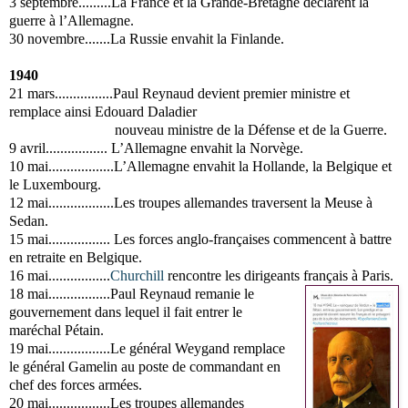
3 septembre.........La France et la Grande-Bretagne déclarent la
guerre à l’Allemagne.
30 novembre.......La Russie envahit la Finlande.
1940
21 mars................Paul Reynaud devient premier ministre et
remplace ainsi Edouard Daladier
nouveau ministre de la Défense et de la Guerre.
9 avril................. L’Allemagne envahit la Norvège.
10 mai..................L’Allemagne envahit la Hollande, la Belgique et
le Luxembourg.
12 mai..................Les troupes allemandes traversent la Meuse à
Sedan.
15 mai................. Les forces anglo-françaises commencent à battre
en retraite en Belgique.
16 mai.................
Churchill
rencontre les dirigeants français à Paris.
18 mai.................Paul Reynaud remanie le
gouvernement dans lequel il fait entrer le
maréchal Pétain.
19 mai.................Le général Weygand remplace
le général Gamelin au poste de commandant en
chef
des forces armées.
20 mai.................Les troupes allemandes