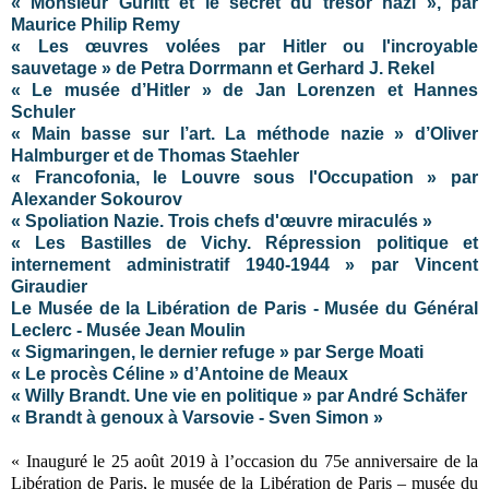
« Monsieur Gurlitt et le secret du trésor nazi », par
Maurice Philip Remy
« Les œuvres volées par Hitler ou l'incroyable
sauvetage » de Petra Dorrmann et Gerhard J. Rekel
« Le musée d’Hitler » de Jan Lorenzen et Hannes
Schuler
« Main basse sur l’art. La méthode nazie » d’Oliver
Halmburger et de Thomas Staehler
« Francofonia, le Louvre sous l'Occupation » par
Alexander Sokourov
« Spoliation Nazie. Trois chefs d'œuvre miraculés »
« Les Bastilles de Vichy. Répression politique et
internement administratif 1940-1944 » par Vincent
Giraudier
Le Musée de la Libération de Paris - Musée du Général
Leclerc - Musée Jean Moulin
« Sigmaringen, le dernier refuge » par Serge Moati
« Le procès Céline » d’Antoine de Meaux
« Willy Brandt. Une vie en politique » par André Schäfer
« Brandt à genoux à Varsovie - Sven Simon »
« Inauguré le 25 août 2019 à l’occasion du 75e anniversaire de la
Libération de Paris, le musée de la Libération de Paris – musée du