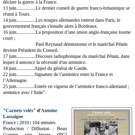
déclare la guerre à la France.
13 juin................Le dernier conseil de guerre franco-britannique se
réunit à Tours.
14 juin................Les troupes allemandes entrent dans Paris, le
gouvernement français s'installe alors
à Bordeaux.
16 juin................La proposition d’une union anglo-française tourne
court ;
Paul Reynaud démissionne et le maréchal Pétain
devient Président du Conseil.
17 juin................Discours radiophonique du maréchal Pétain, dans
lequel il annonce la nécessité d'un
armistice.
18 juin...............Appel du général de Gaulle.
22 juin...............Signature de l’armistice entre la France et
l’Allemagne.
25 juin...............Entrée en vigueur de l’armistice franco-allemand ;
armistice avec l’Italie".
"
Carnets volés
"
d'
Antoine
Lassaigne
France | 2010 | 104 minutes
Production / Diffusion : Beau
Comme une Image (BCI