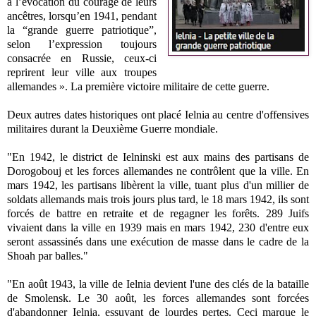
à l’évocation du courage de leurs
ancêtres, lorsqu’en 1941, pendant
la “grande guerre patriotique”,
selon l’expression toujours
consacrée en Russie, ceux-ci
reprirent leur ville aux troupes
allemandes ». La première victoire militaire de cette guerre.
Deux autres dates historiques ont placé Ielnia au centre d'offensives
militaires durant la Deuxième Guerre mondiale.
"En 1942, le district de Ielninski est aux mains des partisans de
Dorogobouj et les forces allemandes ne contrôlent que la ville. En
mars 1942, les partisans libèrent la ville, tuant plus d'un millier de
soldats allemands mais trois jours plus tard, le 18 mars 1942, ils sont
forcés de battre en retraite et de regagner les forêts. 289 Juifs
vivaient dans la ville en 1939 mais en mars 1942, 230 d'entre eux
seront assassinés dans une exécution de masse dans le cadre de la
Shoah par balles."
"En août 1943, la ville de Ielnia devient l'une des clés de la bataille
de Smolensk. Le 30 août, les forces allemandes sont forcées
d'abandonner Ielnia, essuyant de lourdes pertes. Ceci marque le