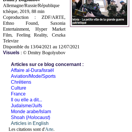
Allemagne/Russie/République
tchèque, 2019, 88 min
Coproduction : ZDF/ARTE,
Ethno Found, Saxonia
Entertainment, Hyper Market
Film, Feeling Reality, Ceszka
Televize
Disponible du 13/04/2021 au 12/07/2021
Visuels
:
© Dmitry Bogolyubov
Articles sur ce blog concernant :
Affaire al-Dura/Israël
Aviation/Mode/Sports
Chrétiens
Culture
France
Il ou elle a dit...
Judaïsme/Juifs
Monde arabe/Islam
Shoah (
Holocaust
)
Articles in English
Les citations sont d'
Arte
.