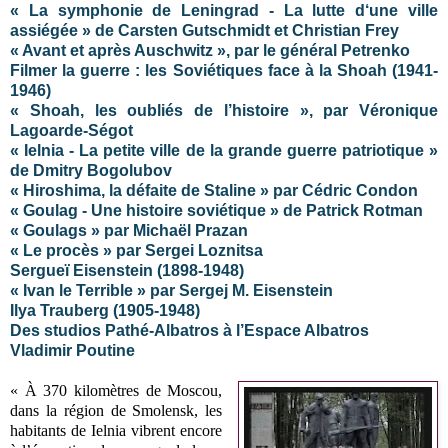
« La symphonie de Leningrad - La lutte d‘une ville
assiégée » de Carsten Gutschmidt et Christian Frey
« Avant et après Auschwitz », par le général Petrenko
Filmer la guerre : les Soviétiques face à la Shoah (1941-
1946)
« Shoah, les oubliés de l’histoire », par Véronique
Lagoarde-Ségot
« Ielnia - La petite ville de la grande guerre patriotique »
de Dmitry Bogolubov
« Hiroshima, la défaite de Staline » par Cédric Condon
« Goulag - Une histoire soviétique » de Patrick Rotman
« Goulags » par Michaël Prazan
« Le procès » par Sergei Loznitsa
Sergueï Eisenstein (1898-1948)
« Ivan le Terrible » par Sergej M. Eisenstein
Ilya Trauberg (1905-1948)
Des studios Pathé-Albatros à l’Espace Albatros
Vladimir Poutine
« À 370 kilomètres de Moscou,
dans la région de Smolensk, les
habitants de Ielnia vibrent encore