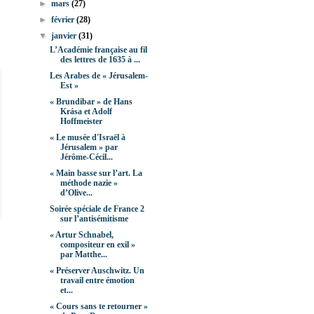
►
mars
(27)
►
février
(28)
▼
janvier
(31)
L’Académie française au fil
des lettres de 1635 à ...
Les Arabes de « Jérusalem-
Est »
« Brundibar » de Hans
Krása et Adolf
Hoffmeister
« Le musée d'Israël à
Jérusalem » par
Jérôme-Cécil...
« Main basse sur l’art. La
méthode nazie »
d’Olive...
Soirée spéciale de France 2
sur l’antisémitisme
« Artur Schnabel,
compositeur en exil »
par Matthe...
« Préserver Auschwitz. Un
travail entre émotion
et...
« Cours sans te retourner »