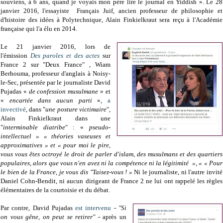
souviens, à 6 ans, quand je voyais mon père lire le journal en Yiddish ». Le 28
janvier 2016, l'essayiste Français Juif, ancien professeur de philosophie et
d'histoire des idées à Polytechnique, Alain Finkielkraut sera reçu à l'Académie
française qui l'a élu en 2014.
Le 21 janvier 2016, lors de
l'émission
Des paroles et des actes
sur
France 2 sur "Deux France" , Wiam
Berhouma, professeur d'anglais à Noisy-
le-Sec, présentée par le journaliste David
Pujadas «
de confession musulmane
» et
«
encartée dans aucun parti
»,
a
invectivé
, dans "
une posture victimaire
",
Alain Finkielkraut dans une
"
interminable diatribe
" : «
pseudo-
intellectuel » « théories vaseuses et
approximatives » et « pour moi le pire,
vous vous êtes octroyé le droit de parler d'islam, des musulmans et des quartiers
populaires, alors que vous n'en avez ni la compétence ni la légitimité », « « Pour
le bien de la France, je vous dis "Taisez-vous ! »
Ni le journaliste, ni l'autre invité
Daniel Cohn-Bendit, ni aucun dirigeant de France 2 ne lui ont rappelé les règles
élémentaires de la courtoisie et du débat.
Par contre, David Pujadas
est intervenu
-
"Si
on vous gêne, on peut se retirer"
-
après un