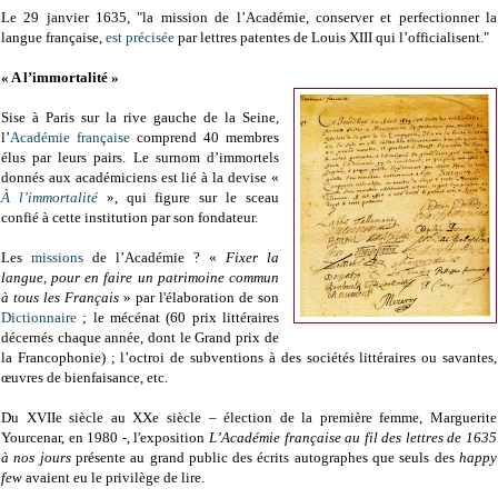
Le 29 janvier 1635, "la mission de l’Académie, conserver et perfectionner la
langue française,
est précisée
par lettres patentes de Louis XIII qui l’officialisent."
« A l’immortalité »
Sise à Paris sur la rive gauche de la Seine,
l’
Académie française
comprend 40 membres
élus par leurs pairs. Le surnom d’immortels
donnés aux académiciens est lié à la devise «
À l’immortalité
», qui figure sur le sceau
confié à cette institution par son fondateur.
Les
missions
de l’Académie ? «
Fixer la
langue, pour en faire un patrimoine commun
à tous les Français
» par l'élaboration de son
Dictionnaire
; le mécénat (60 prix littéraires
décernés chaque année, dont le Grand prix de
la Francophonie) ; l’octroi de subventions à des sociétés littéraires ou savantes,
œuvres de bienfaisance, etc.
Du XVIIe siècle au XXe siècle – élection de la première femme, Marguerite
Yourcenar, en 1980 -, l'exposition
L’Académie française au fil des lettres de 1635
à nos jours
présente au grand public des écrits autographes que seuls des
happy
few
avaient eu le privilège de lire.