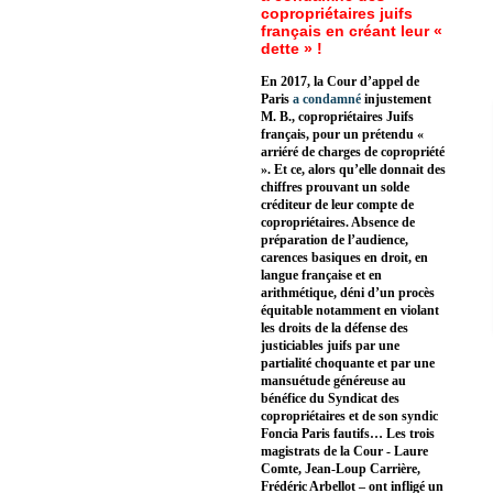
copropriétaires juifs
français en créant leur «
dette » !
En 2017, la Cour d’appel de
Paris
a condamné
injustement
M. B., copropriétaires Juifs
français, pour un prétendu «
arriéré de charges de copropriété
». Et ce, alors qu’elle donnait des
chiffres prouvant un solde
créditeur de leur compte de
copropriétaires. Absence de
préparation de l’audience,
carences basiques en droit, en
langue française et en
arithmétique, déni d’un procès
équitable notamment en violant
les droits de la défense des
justiciables juifs par une
partialité choquante et par une
mansuétude généreuse au
bénéfice du Syndicat des
copropriétaires et de son syndic
Foncia Paris fautifs… Les trois
magistrats de la Cour - Laure
Comte, Jean-Loup Carrière,
Frédéric Arbellot – ont infligé un