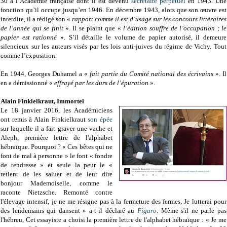
30 à l’Académie française dont il est devenu
secrétaire perpétuel
en 1943. Une
fonction qu’il occupe jusqu’en 1946. En décembre 1943, alors que son œuvre est
interdite, il a rédigé son «
rapport comme il est d’usage sur les concours littéraires
de l’année qui se finit
». Il se plaint que «
l’édition souffre de l’occupation ; le
papier est rationné
». S’il détaille le volume de papier autorisé, il demeure
silencieux sur les auteurs visés par les lois anti-juives du régime de Vichy. Tout
comme l’exposition.
En 1944, Georges Duhamel a «
fait partie du Comité national des écrivains
». Il
en a démissionné «
effrayé par les durs de l’épuration
».
Alain Finkielkraut, Immortel
Le 18 janvier 2016, les Académiciens
ont remis à Alain Finkielkraut
son épée
sur laquelle il a fait graver une vache et
Aleph, première lettre de l'alphabet
hébraïque. Pourquoi ? « Ces bêtes qui ne
font de mal à personne » le font « fondre
de tendresse » et seule la peur le «
retient de les saluer et de leur dire
bonjour Mademoiselle, comme le
raconte Nietzsche. Remonté contre
l'élevage intensif, je ne me résigne pas à la fermeture des fermes, Je lutterai pour
des lendemains qui dansent » a-t-il déclaré au
Figaro
. Même s'il ne parle pas
l'hébreu, Cet essayiste a choisi la première lettre de l'alphabet hébraïque : « Je me