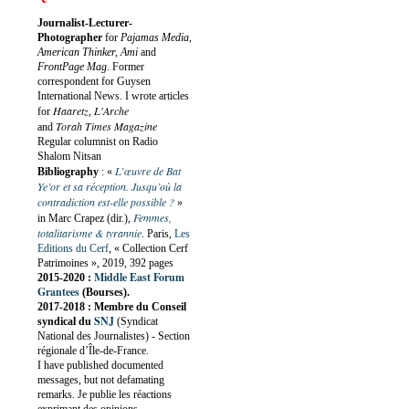
Journalist-Lecturer-
Photographer
for
Pajamas Media,
American Thinker, Ami
and
FrontPage Mag
. Former
correspondent for Guysen
International News. I wrote articles
Haaretz
L'Arche
for
,
Torah Times Magazine
and
Regular columnist on Radio
Shalom Nitsan
L’œuvre de Bat
Bibliography
:
«
Ye’or et sa réception. Jusqu’où la
contradiction est-elle possible ?
»
Femmes,
in Marc Crapez (dir.),
totalitarisme & tyrannie
. Paris,
Les
Editions du Cerf
, « Collection Cerf
Patrimoines », 2019, 392 pages
Middle East Forum
2015-2020 :
Grantees
(Bourses).
2017-2018 : Membre du Conseil
SNJ
syndical du
(Syndicat
National des Journalistes) - Section
régionale d’Île-de-France.
I have published documented
messages, but not defamating
remarks. Je publie les réactions