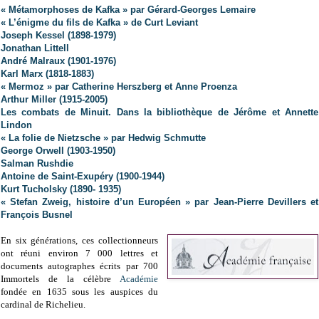
« Métamorphoses de Kafka » par Gérard-Georges Lemaire
« L’énigme du fils de Kafka » de Curt Leviant
Joseph Kessel (1898-1979)
Jonathan Littell
André Malraux (1901-1976)
Karl Marx (1818-1883)
« Mermoz » par Catherine Herszberg et Anne Proenza
Arthur Miller (1915-2005)
Les combats de Minuit. Dans la bibliothèque de Jérôme et Annette
Lindon
« La folie de Nietzsche » par Hedwig Schmutte
George Orwell (1903-1950)
Salman Rushdie
Antoine de Saint-Exupéry (1900-1944)
Kurt Tucholsky (1890- 1935)
« Stefan Zweig, histoire d’un Européen » par Jean-Pierre Devillers et
François Busnel
En six générations, ces collectionneurs
ont réuni environ 7 000 lettres et
documents autographes écrits par 700
Immortels de la célèbre
Académie
fondée en 1635 sous les auspices du
cardinal de Richelieu.