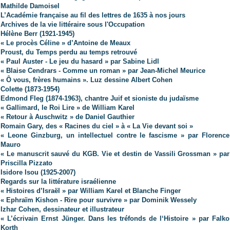
Mathilde Damoisel
L’Académie française au fil des lettres de 1635 à nos jours
Archives de la vie littéraire sous l'Occupation
Hélène Berr (1921-1945)
« Le procès Céline » d’Antoine de Meaux
Proust, du Temps perdu au temps retrouvé
« Paul Auster - Le jeu du hasard » par Sabine Lidl
« Blaise Cendrars - Comme un roman » par Jean-Michel Meurice
« Ô vous, frères humains ». Luz dessine Albert Cohen
Colette (1873-1954)
Edmond Fleg (1874-1963), chantre Juif et sioniste du judaïsme
« Gallimard, le Roi Lire » de William Karel
« Retour à Auschwitz » de Daniel Gauthier
Romain Gary, des « Racines du ciel » à « La Vie devant soi »
« Leone Ginzburg, un intellectuel contre le fascisme » par Florence
Mauro
« Le manuscrit sauvé du KGB. Vie et destin de Vassili Grossman » par
Priscilla Pizzato
Isidore Isou (1925-2007)
Regards sur la littérature israélienne
« Histoires d’Israël » par William Karel et Blanche Finger
« Ephraïm Kishon - Rire pour survivre » par Dominik Wessely
Izhar Cohen, dessinateur et illustrateur
« L’écrivain Ernst Jünger. Dans les tréfonds de l‘Histoire »
par Falko
Korth