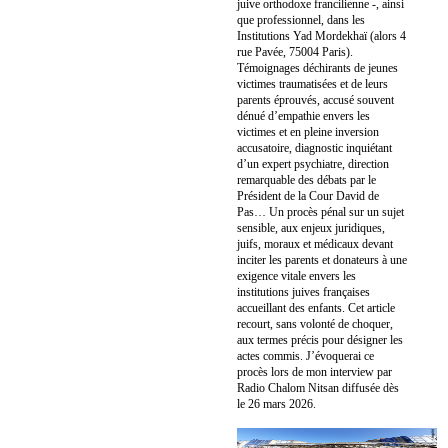
juive orthodoxe francilienne -, ainsi
que professionnel, dans les
Institutions Yad Mordekhaï (alors 4
rue Pavée, 75004 Paris).
Témoignages déchirants de jeunes
victimes traumatisées et de leurs
parents éprouvés, accusé souvent
dénué d’empathie envers les
victimes et en pleine inversion
accusatoire, diagnostic inquiétant
d’un expert psychiatre, direction
remarquable des débats par le
Président de la Cour David de
Pas… Un procès pénal sur un sujet
sensible, aux enjeux juridiques,
juifs, moraux et médicaux devant
inciter les parents et donateurs à une
exigence vitale envers les
institutions juives françaises
accueillant des enfants. Cet article
recourt, sans volonté de choquer,
aux termes précis pour désigner les
actes commis. J’évoquerai ce
procès lors de mon interview par
Radio Chalom Nitsan diffusée dès
le 26 mars 2026.