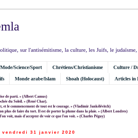
emla
tique, sur l'antisémitisme, la culture, les Juifs, le judaïsme, I
/Mode/Science/Sport
Chrétiens/Christianisme
Culture / D
fs
Monde arabe/Islam
Shoah (Holocaust)
Articles in
rise de parti. » (Albert Camus)
rochée du Soleil. » (René Char).
 et le commencement de tout est le courage. » (Vladimir Jankélévitch)
non plus de faire du tort. Il est de porter la plume dans la plaie. » (Albert Londres)
 l'on voit, mais d'accepter de voir ce que l'on voit. » (Charles Péguy)
vendredi 31 janvier 2020