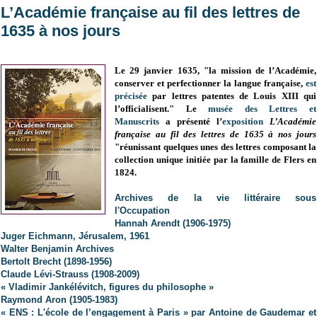
L’Académie française au fil des lettres de
1635 à nos jours
Le 29 janvier 1635, "la mission de l’Académie,
conserver et perfectionner la langue française,
est
précisée
par lettres patentes de Louis XIII qui
l’officialisent." Le
musée des Lettres et
Manuscrits
a présenté l’
exposition
L’Académie
française au fil des lettres de 1635 à nos jours
"réunissant quelques unes des lettres composant la
collection unique initiée par la famille de Flers en
1824.
Archives de la vie littéraire sous
l'Occupation
Hannah Arendt (1906-1975)
Juger Eichmann, Jérusalem, 1961
Walter Benjamin Archives
Bertolt Brecht (1898-1956)
Claude Lévi-Strauss (1908-2009)
« Vladimir Jankélévitch, figures du philosophe »
Raymond Aron (1905-1983)
« ENS : L'école de l’engagement à Paris » par Antoine de Gaudemar et