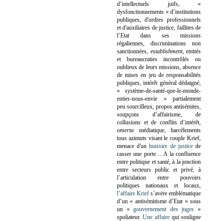
d’intellectuels juifs, «
dysfonctionnements » d’institutions
publiques, d'ordres professionnels
et d'auxiliaires de justice, faillites de
l’Etat dans ses missions
régaliennes, discriminations non
sanctionnées,
establishment
, entités
et bureaucraties incontrôlés ou
oublieux de leurs missions, absence
de mises en jeu de responsabilités
publiques, intérêt général dédaigné,
« système-de-santé-que-le-monde-
entier-nous-envie » partialement
peu sourcilleux, propos antisémites,
soupçons d’affairisme, de
collusions et de conflits d’intérêt,
omerta
médiatique, harcèlements
tous azimuts visant le couple Krief,
menace d'un
huissier de justice
de
casser une porte…
A la confluence
entre politique et santé, à la jonction
entre secteurs public et privé, à
l’articulation entre pouvoirs
politiques nationaux et locaux,
l’affaire Krief
s’avère emblématique
d’un « antisémitisme d’Etat » sous
un «
gouvernement des juges
»
spoliateur.
Une affaire
qui souligne