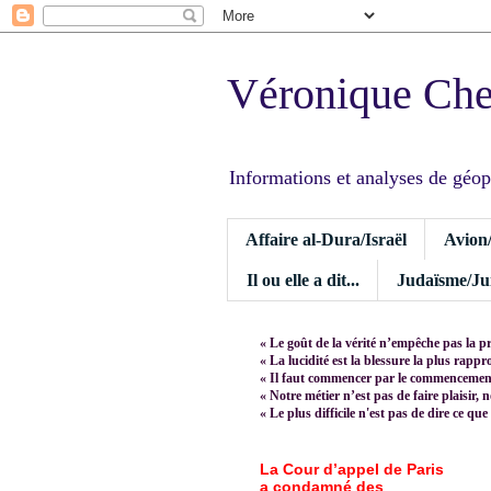
Véronique Ch
Informations et analyses de géopoli
Affaire al-Dura/Israël
Avion
Il ou elle a dit...
Judaïsme/Jui
« Le goût de la vérité n’empêche pas la p
« La lucidité est la blessure la plus rapp
« Il faut commencer par le commencement,
« Notre métier n’est pas de faire plaisir, 
« Le plus difficile n'est pas de dire ce que
La Cour d’appel de Paris
a condamné des