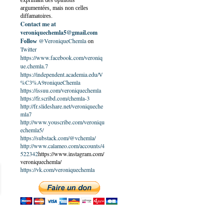
exprimant des opinions
argumentées, mais non celles
diffamatoires.
Contact me at
veroniquechemla5@gmail.com
@VeroniqueChemla
Follow
on
Twitter
https://www.facebook.com/veroniq
ue.chemla.7
https://independent.academia.edu/V
%C3%A9roniqueChemla
https://issuu.com/veroniquechemla
https://fr.scribd.com/chemla-3
http://fr.slideshare.net/veroniqueche
mla7
http://www.youscribe.com/veroniqu
echemla5/
https://substack.com/@vchemla/
http://www.calameo.com/accounts/4
522342
https://www.instagram.com/
veroniquechemla/
https://vk.com/veroniquechemla