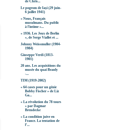
de Chris...
Le pogrom de Iași (29 juin-
6 juillet 1941)
« Nous, Français
musulmans. Du public
à l'intime »...
« 1936. Les Jeux de Berlin
», de Serge Viallet et ...
Johnny Weissmuller (1904-
1984)
Giuseppe Verdi (1813-
1901)
20 ans. Les acquisitions du
musée du quai Branly
-...
TIM (1919-2002)
« 64 cases pour un génie
Bobby Fischer » de Liz
Ga...
« La révolution du 78 tours
» par Dagmar
Brendecke
« La condition juive en
France. La tentation de
l’...