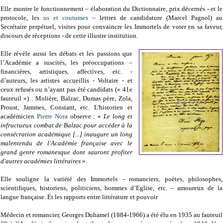
Elle montre le fonctionnement – élaboration du Dictionnaire, prix décernés - et le
protocole, les
us et coutumes
– lettres de candidature (Marcel Pagnol) au
Secrétaire perpétuel, visites pour convaincre les Immortels de voter en sa faveur,
discours de réceptions - de cette illustre institution.
Elle révèle aussi les débats et les passions que
l’Académie a suscités, les préoccupations –
financières, artistiques, affectives, etc. -
d’auteurs, les artistes accueillis - Voltaire - et
ceux refusés ou n’ayant pas été candidats (« 41e
fauteuil ») : Molière, Balzac, Dumas père, Zola,
Proust, Jammes, Constant, etc. L'historien et
académicien
Pierre Nora
observe : «
Le long et
infructueux combat de Balzac pour accéder à la
consécration académique [...] inaugure un long
malentendu de l'Académie française avec le
grand genre romanesque dont sauront profiter
d'autres académies littéraires
».
Elle souligne la variété des Immortels - romanciers, poètes, philosophes,
scientifiques, historiens, politiciens, hommes d’Eglise, etc. – amoureux de la
langue française. Et les rapports entre littérature et pouvoir
Médecin et romancier, Georges Duhamel (1884-1966) a été élu en 1935 au fauteuil