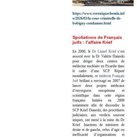
https://www.veroniquechemla.inf
o/2026/03/la-cour-criminelle-de-
bobigny-condamne.html
Spoliations de Français
juifs : l’affaire Krief
En 2000, le
Dr Lionel Krief
s’est
associé avec la Dr Valérie Daneski
pour diriger deux centres de
médecine nucléaire en Picardie dans
le cadre d’une SCP.
Réputé
mondialement, ce
médecin Français
Juif
brillant a envisagé en 2007 de
lancer deux projets médicaux
d’envergures européenne et
scientifique dans cette région
française.
Initiées en 2008
notamment afin de dissoudre la
SCP Krief Daneski, des procédures
judiciaires, aux verdicts souvent
iniques, ont mené à la ruine du Dr
Krief.
Inactions de ministres de
droite et de gauche, refus d’agir ou
inefficacité d’organisations et