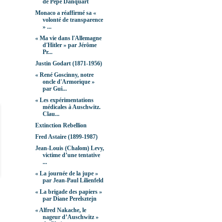
de Pepe Danquart
Monaco a réaffirmé sa «
volonté de transparence
» ...
« Ma vie dans l'Allemagne
d'Hitler » par Jérôme
Pr...
Justin Godart (1871-1956)
« René Goscinny, notre
oncle d'Armorique »
par Gui...
« Les expérimentations
médicales à Auschwitz.
Clau...
Extinction Rebellion
Fred Astaire (1899-1987)
Jean-Louis (Chalom) Levy,
victime d’une tentative
...
« La journée de la jupe »
par Jean-Paul Lilienfeld
« La brigade des papiers »
par Diane Perelsztejn
« Alfred Nakache, le
nageur d’Auschwitz »