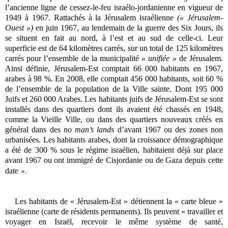
l’ancienne ligne de cessez-le-feu israélo-jordanienne en vigueur de
1949 à 1967. Rattachés à la Jérusalem israélienne
(« Jérusalem-
Ouest »)
en juin 1967, au lendemain de la guerre des Six Jours, ils
se situent en fait au nord, à l’est et au sud de celle-ci. Leur
superficie est de
64 kilomètres
carrés, sur un total de
125 kilomètres
carrés pour l’ensemble de la municipalité
« unifiée »
de Jérusalem.
Ainsi définie, Jérusalem-Est comptait 66 000 habitants en 1967,
arabes à 98 %. En 2008, elle comptait 456 000 habitants, soit 60 %
de l’ensemble de la population de la Ville sainte. Dont 195 000
Juifs et 260 000 Arabes. Les habitants juifs de Jérusalem-Est se sont
installés dans des quartiers dont ils avaient été chassés en 1948,
comme la Vieille Ville, ou dans des quartiers nouveaux créés en
général dans des
no man’s lands
d’avant 1967 ou des zones non
urbanisées. Les habitants arabes, dont la croissance démographique
a été de 300 % sous le régime israélien, habitaient déjà sur place
avant 1967 ou ont immigré de Cisjordanie ou de Gaza depuis cette
».
date
Les habitants de « Jérusalem-Est » détiennent la « carte bleue »
israélienne (carte de résidents permanents). Ils peuvent « travailler et
voyager en Israël, recevoir le même système de santé,