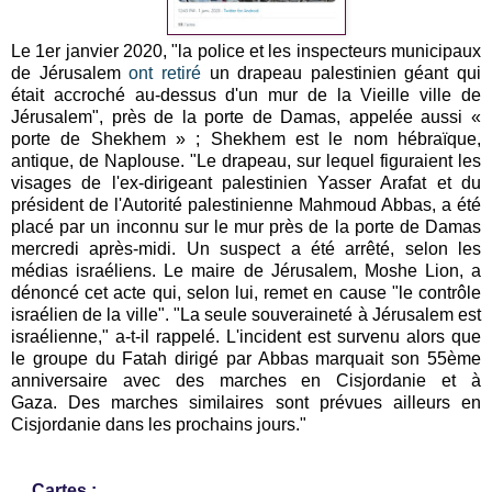
Le 1er janvier 2020, "l
a police et les inspecteurs municipaux
de Jérusalem
ont retiré
un drapeau palestinien géant qui
était accroché au-dessus d'un mur de la Vieille ville de
Jérusalem", près de la porte de Damas, appelée aussi «
porte de Shekhem » ; Shekhem est le nom hébraïque,
antique, de Naplouse. "
Le drapeau, sur lequel figuraient les
visages de l'ex-dirigeant palestinien Yasser Arafat et du
président de l'Autorité palestinienne Mahmoud Abbas, a été
placé par un inconnu sur le mur près de la porte de Damas
mercredi après-midi.
Un suspect a été arrêté, selon les
médias israéliens.
Le maire de Jérusalem, Moshe Lion, a
dénoncé cet acte qui, selon lui, remet en cause "le contrôle
israélien de la ville".
"La seule souveraineté à Jérusalem est
israélienne," a-t-il rappelé.
L'incident est survenu alors que
le groupe du Fatah dirigé par Abbas marquait son 55ème
anniversaire avec des marches en Cisjordanie et à
Gaza.
Des marches similaires sont prévues ailleurs en
Cisjordanie dans les prochains jours."
Cartes :