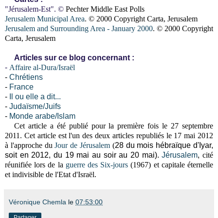
"Jérusalem-Est". ©
Pechter Middle East Polls
Jerusalem Municipal Area
. © 2000 Copyright Carta, Jerusalem
Jerusalem and Surrounding Area - January 2000
. © 2000 Copyright
Carta, Jerusalem
Articles sur ce blog concernant :
-
Affaire al-Dura/Israël
-
Chrétiens
-
France
-
Il ou elle a dit...
-
Judaïsme/Juifs
-
Monde arabe/Islam
Cet article a été publié pour la première fois le 27 septembre
2011.
Cet article est l'un des deux articles republiés le 17 mai 2012
à l'approche du
Jour de Jérusalem
(
28 du mois hébraïque d'Iyar,
soit en 2012, du 19 mai au soir au 20 mai).
Jérusalem
,
cité
réunifiée lors de la
guerre des Six-jours
(1967) et capitale éternelle
et indivisible de l'Etat d'Israël.
Véronique Chemla
le
07:53:00
Partager