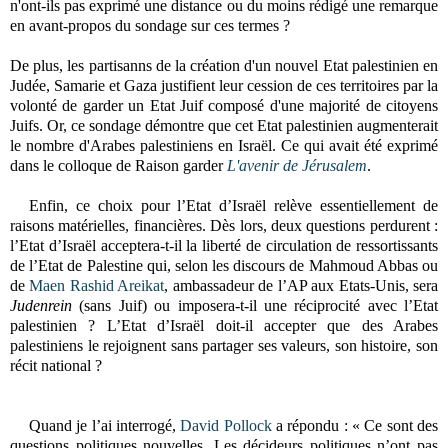
n'ont-ils pas exprimé une distance ou du moins rédigé une remarque
en avant-propos du sondage sur ces termes ?
De plus, les partisanns de la création d'un nouvel Etat palestinien en
Judée, Samarie et Gaza justifient leur cession de ces territoires par la
volonté de garder un Etat Juif composé d'une majorité de citoyens
Juifs. Or, ce sondage démontre que cet Etat palestinien augmenterait
le nombre d'Arabes palestiniens en Israël. Ce qui avait été exprimé
dans le colloque de Raison garder
L'avenir de Jérusalem
.
Enfin, ce choix pour l’Etat d’Israël relève essentiellement de
raisons matérielles, financières. Dès lors, deux questions perdurent :
l’Etat d’Israël acceptera-t-il la liberté de circulation de ressortissants
de l’Etat de Palestine qui, selon les discours de Mahmoud Abbas ou
de
Maen Rashid Areikat
,
ambassadeur de l’AP aux Etats-Unis, sera
Judenrein
(sans Juif) ou imposera-t-il une réciprocité avec l’Etat
palestinien ? L’Etat d’Israël doit-il accepter que des Arabes
palestiniens le rejoignent sans partager ses valeurs, son histoire, son
récit national ?
Quand je l’ai interrogé,
David Pollock
a répondu : « Ce sont des
questions politiques nouvelles. Les décideurs politiques n’ont pas