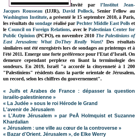
Invité par
l’Institut Jean-
Jacques Rousseau
(IJJR),
David Pollock
,
Senior Fellow au
Washington Institute
,
a présenté le 15 septembre 2010, à Paris,
les résultats du
sondage
réalisé par
Pechter Middle East Polls
et
le
Council on Foreign Relations,
avec le
Palestinian Center for
Public Opinion
(PCPO), en novembre 2010
The Palestinians of
East Jerusalem: What DoThey Really Want?
Des résultats
similaires ont été enregistrés lors de sondages au printemps et à
l'été 2011
.
Emerge une forte préférence pour l’Etat d’Israël. On
demeure cependant perplexe en lisant la terminologie des
sondeurs. En 2019, Israël "a accordé la citoyenneté à 1 200
"Palestiniens" résidents dans la partie orientale de Jérusalem,
un record, selon les chiffres du gouvernement".
« Juifs et Arabes de France : dépasser la question
israélo-palestinienne »
« La Judée » sous le roi Hérode le Grand
L'avenir de Jérusalem
« L’Autre Jérusalem » par PeÅ Holmquist et Suzanne
Khardalian
« Jérusalem : une ville au cœur de la controverse »
« Bazar d’Orient. Jérusalem », de Elke Werry