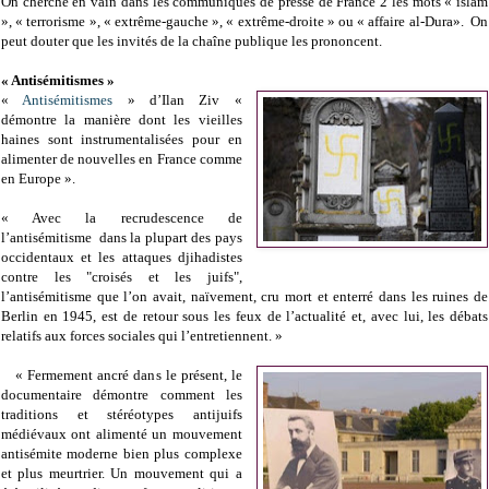
On cherche en vain dans les communiqués de presse de France 2 les mots « islam
», « terrorisme », « extrême-gauche », « extrême-droite » ou « affaire al-Dura». On
peut douter que les invités de la chaîne publique les prononcent.
« Antisémitismes »
«
Antisémitismes
» d’Ilan Ziv «
démontre la manière dont les vieilles
haines sont instrumentalisées pour en
alimenter de nouvelles en France comme
en Europe ».
« Avec la recrudescence de
l’antisémitisme dans la plupart des pays
occidentaux et les attaques djihadistes
contre les "croisés et les juifs",
l’antisémitisme que l’on avait, naïvement, cru mort et enterré dans les ruines de
Berlin en 1945, est de retour sous les feux de l’actualité et, avec lui, les débats
relatifs aux forces sociales qui l’entretiennent. »
« Fermement ancré dans le présent, le
documentaire démontre comment les
traditions et stéréotypes antijuifs
médiévaux ont alimenté un mouvement
antisémite moderne bien plus complexe
et plus meurtrier. Un mouvement qui a