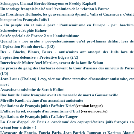
Schnapper, Chantal Bordes-Benayoun et Freddy Raphaël
Un sondage français biaisé sur l’évolution de la relation à l’autre
La Présidence Hollande, les gouvernements Ayrault, Valls et Cazeneuve, c'était
bien pour les Français Juifs ?
« Un peuple élu et mis à part : l’antisémitisme en Europe » par Joachim
Schroeder et Sophie Hafner
Soirée spéciale de France 2 sur l’antisémitisme
Quand la « rue arabe » pro-palestinienne ou/et pro-Hamas défilait lors de
l'Opération Plomb durci… (1/2)
Des « Blacks, Blancs, Beurs » antisémites ont attaqué des Juifs lors de
l'opération défensive « Protective Edge » (2/2)
Interview de Maitre Axel Metzker, avocat de la famille Selam
Le procès du gang des Barbares devant la Cour d'assises des mineurs de Paris
(1/5)
Jean-Louis (Chalom) Levy, victime d’une tentative d’assassinat antisémite, est
mort
Assassinat antisémite de Sarah Halimi
Une famille Juive française avait été menacée de mort à Goussainville
Mireille Knoll, victime d'un assassinat antisémite
Spoliations de Français juifs : l’affaire Krief
(version longue)
L’affaire Krief, exemple d’antisémitisme d’Etat
(version courte)
Spoliations de Français juifs : l’affaire Tanger
La Cour d’appel de Paris a condamné des copropriétaires juifs français en
créant leur « dette » !
L’avocate de Foncia, Foncia Paris, Jean-Patrick Jauneau et Karima Aktouf