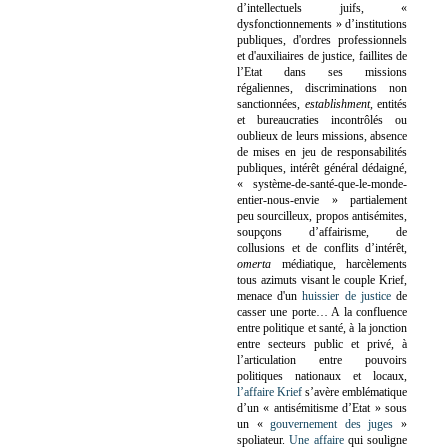
d’intellectuels juifs, «
dysfonctionnements » d’institutions
publiques, d'ordres professionnels
et d'auxiliaires de justice, faillites de
l’Etat dans ses missions
régaliennes, discriminations non
sanctionnées,
establishment
, entités
et bureaucraties incontrôlés ou
oublieux de leurs missions, absence
de mises en jeu de responsabilités
publiques, intérêt général dédaigné,
« système-de-santé-que-le-monde-
entier-nous-envie » partialement
peu sourcilleux, propos antisémites,
soupçons d’affairisme, de
collusions et de conflits d’intérêt,
omerta
médiatique, harcèlements
tous azimuts visant le couple Krief,
menace d'un
huissier de justice
de
casser une porte…
A la confluence
entre politique et santé, à la jonction
entre secteurs public et privé, à
l’articulation entre pouvoirs
politiques nationaux et locaux,
l’affaire Krief
s’avère emblématique
d’un « antisémitisme d’Etat » sous
un «
gouvernement des juges
»
spoliateur.
Une affaire
qui souligne