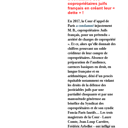
copropriétaires juifs
français en créant leur «
dette » !
En 2017, la Cour d’appel de
Paris
a condamné
injustement
M. B., copropriétaires Juifs
français, pour un prétendu «
arriéré de charges de copropriété
». Et ce, alors qu’elle donnait des
chiffres prouvant un solde
créditeur de leur compte de
copropriétaires. Absence de
préparation de l’audience,
carences basiques en droit, en
langue française et en
arithmétique, déni d’un procès
équitable notamment en violant
les droits de la défense des
justiciables juifs par une
partialité choquante et par une
mansuétude généreuse au
bénéfice du Syndicat des
copropriétaires et de son syndic
Foncia Paris fautifs… Les trois
magistrats de la Cour - Laure
Comte, Jean-Loup Carrière,
Frédéric Arbellot – ont infligé un