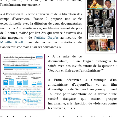
l'antisémitisme tue encore. »
« A l'occasion du 75ème anniversaire de la libération des
camps d'Auschwitz, France 2 propose une soirée
exceptionnelle avec la diffusion de deux documentaires
inédits : « Antisémitismes », un film-événement de près
de 2 heures, réalisé par Ilan Ziv qui retrace à travers des
faits marquants – de
l’Affaire Dreyfus
au meurtre de
Mireille Knoll
l’an dernier – les mutations de
l’antisémitisme mais aussi ses constantes. »
« A la suite de ce
documentaire, Julian Bugier prolongera la
soirée avec des invités autour de la question :
"Peut-on en finir avec l'antisémitisme ?"
« Enfin, découvrez « Chronique d’un
antisémitisme d’aujourd’hui », un film
d'investigation de Georges Benayoun qui prend
Toulouse pour laboratoire de la dérive d’une
société française qui assiste, presque
impuissante, à la répétition de violences contre
les citoyens juifs. »