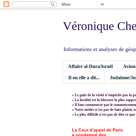
Véronique Ch
Informations et analyses de géopoli
Affaire al-Dura/Israël
Avion
Il ou elle a dit...
Judaïsme/Jui
« Le goût de la vérité n’empêche pas la p
« La lucidité est la blessure la plus rapp
« Il faut commencer par le commencement,
« Notre métier n’est pas de faire plaisir, 
« Le plus difficile n'est pas de dire ce que
La Cour d’appel de Paris
a condamné des