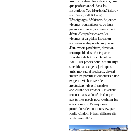
juive orthodoxe francilienne -, ainsi
que professionnel, dans les
Institutions Yad Mordekhaï (alors 4
rue Pavée, 75004 Paris).
Témoignages déchirants de jeunes
victimes traumatisées et de leurs
parents éprouvés, accusé souvent
dénué d’empathie envers les
victimes et en pleine inversion
accusatoire, diagnostic inquiétant
d’un expert psychiatre, direction
remarquable des débats par le
Président de la Cour David de
Pas… Un procès pénal sur un sujet
sensible, aux enjeux juridiques,
juifs, moraux et médicaux devant
inciter les parents et donateurs à une
exigence vitale envers les
institutions juives françaises
accueillant des enfants. Cet article
recourt, sans volonté de choquer,
aux termes précis pour désigner les
actes commis. J’évoquerai ce
procès lors de mon interview par
Radio Chalom Nitsan diffusée dès
le 26 mars 2026.