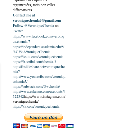
exprimant des opinions
argumentées, mais non celles
diffamatoires.
Contact me at
veroniquechemla5@gmail.com
@VeroniqueChemla
Follow
on
Twitter
https://www.facebook.com/veroniq
ue.chemla.7
https://independent.academia.edu/V
%C3%A9roniqueChemla
https://issuu.com/veroniquechemla
https://fr.scribd.com/chemla-3
http://fr.slideshare.net/veroniqueche
mla7
http://www.youscribe.com/veroniqu
echemla5/
https://substack.com/@vchemla/
http://www.calameo.com/accounts/4
522342
https://www.instagram.com/
veroniquechemla/
https://vk.com/veroniquechemla