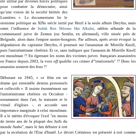
été utilisé par diverses forces politiques
pour combattre la démocratie, ainsi
qu’une vision de la société héritée des
Lumières ». Le documentaire lie le
sionisme politique au XIXe siècle initié par Herzl à la seule affaire Dreyfus, mais
omet
l’influence de
Judah Ben Shlomo Hai Alkalai
,
rabbin séfarade de la
communauté juive de
Zemun (ou Semlin, en allemand), ville située près de
Belgrade, alors dans l'empire austro-hongrois
. Par ailleurs, après avoir évoqué la
dégradation du capitaine Dreyfus, il poursuit sur l'assassinat de Mireille Knoll,
puis l'antisémitisme chrétien. Et ce, sans indiquer que l'assassin de Mireille Knoll
est musulman !? En égrenant les noms des victimes juives françaises assassinées
en France depuis 2003, la voix
off
qualifie ces crimes d'"irrationnels" !? Donc les
assassins seraient des fous !?
Débutant en 1945, « ce film est un
drame qui entremêle destins personnels
et collectifs ». Il insiste énormément sur
l'antisémitisme chrétien en Occident -
notamment dans l'art, la statuaire et le
vitrail d'églises -, et accorde une
importance marginale à celui musulman.
Il a le mérite d'évoquer l'exil "en moins
de trente ans de la plupart des Juifs du
monde Arabe", mais le fait débuter à tort
par la recréation de l'Etat d'Israël. Le décret Crémieux est présenté à tort comme