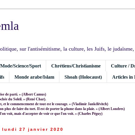
emla
tique, sur l'antisémitisme, la culture, les Juifs, le judaïsme, I
/Mode/Science/Sport
Chrétiens/Christianisme
Culture / D
fs
Monde arabe/Islam
Shoah (Holocaust)
Articles in
rise de parti. » (Albert Camus)
rochée du Soleil. » (René Char).
 et le commencement de tout est le courage. » (Vladimir Jankélévitch)
non plus de faire du tort. Il est de porter la plume dans la plaie. » (Albert Londres)
 l'on voit, mais d'accepter de voir ce que l'on voit. » (Charles Péguy)
lundi 27 janvier 2020