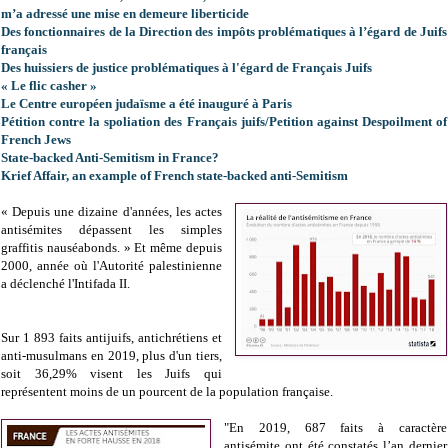
m’a adressé une mise en demeure liberticide
Des fonctionnaires de la Direction des impôts problématiques à l’égard de Juifs
français
Des huissiers de justice problématiques à l'égard de Français Juifs
« Le flic casher »
Le Centre européen judaïsme a été inauguré à Paris
Pétition contre la spoliation des Français juifs/Petition against Despoilment of
French Jews
State-backed Anti-Semitism in France?
Krief Affair, an example of French state-backed anti-Semitism
« Depuis une dizaine d'années, les actes
antisémites dépassent les simples
graffitis nauséabonds. » Et même depuis
2000, année où l'Autorité palestinienne
a déclenché l'Intifada II.
Sur
1 893 faits antijuifs, antichrétiens et
anti-musulmans en 2019, plus d'un tiers,
soit 36,29% visent les Juifs qui
représentent moins de un pourcent de la population française.
"En 2019, 687 faits à caractère
antisémite ont été constatés l’an dernier