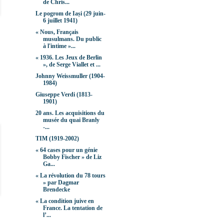
de Chris...
Le pogrom de Iași (29 juin-
6 juillet 1941)
« Nous, Français
musulmans. Du public
à l'intime »...
« 1936. Les Jeux de Berlin
», de Serge Viallet et ...
Johnny Weissmuller (1904-
1984)
Giuseppe Verdi (1813-
1901)
20 ans. Les acquisitions du
musée du quai Branly
-...
TIM (1919-2002)
« 64 cases pour un génie
Bobby Fischer » de Liz
Ga...
« La révolution du 78 tours
» par Dagmar
Brendecke
« La condition juive en
France. La tentation de
l’...