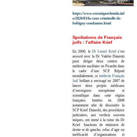
https://www.veroniquechemla.inf
o/2026/03/la-cour-criminelle-de-
bobigny-condamne.html
Spoliations de Français
juifs : l’affaire Krief
En 2000, le
Dr Lionel Krief
s’est
associé avec la Dr Valérie Daneski
pour diriger deux centres de
médecine nucléaire en Picardie dans
le cadre d’une SCP.
Réputé
mondialement, ce
médecin Français
Juif
brillant a envisagé en 2007 de
lancer deux projets médicaux
d’envergures européenne et
scientifique dans cette région
française.
Initiées en 2008
notamment afin de dissoudre la
SCP Krief Daneski, des procédures
judiciaires, aux verdicts souvent
iniques, ont mené à la ruine du Dr
Krief.
Inactions de ministres de
droite et de gauche, refus d’agir ou
inefficacité d’organisations et