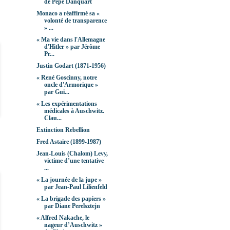
de Pepe Danquart
Monaco a réaffirmé sa «
volonté de transparence
» ...
« Ma vie dans l'Allemagne
d'Hitler » par Jérôme
Pr...
Justin Godart (1871-1956)
« René Goscinny, notre
oncle d'Armorique »
par Gui...
« Les expérimentations
médicales à Auschwitz.
Clau...
Extinction Rebellion
Fred Astaire (1899-1987)
Jean-Louis (Chalom) Levy,
victime d’une tentative
...
« La journée de la jupe »
par Jean-Paul Lilienfeld
« La brigade des papiers »
par Diane Perelsztejn
« Alfred Nakache, le
nageur d’Auschwitz »