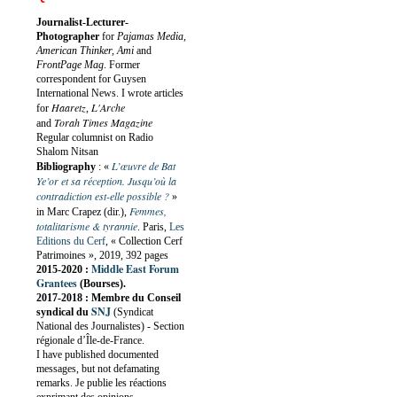
Journalist-Lecturer-
Photographer
for
Pajamas Media,
American Thinker, Ami
and
FrontPage Mag
. Former
correspondent for Guysen
International News. I wrote articles
Haaretz
L'Arche
for
,
Torah Times Magazine
and
Regular columnist on Radio
Shalom Nitsan
L’œuvre de Bat
Bibliography
:
«
Ye’or et sa réception. Jusqu’où la
contradiction est-elle possible ?
»
Femmes,
in Marc Crapez (dir.),
totalitarisme & tyrannie
. Paris,
Les
Editions du Cerf
, « Collection Cerf
Patrimoines », 2019, 392 pages
Middle East Forum
2015-2020 :
Grantees
(Bourses).
2017-2018 : Membre du Conseil
SNJ
syndical du
(Syndicat
National des Journalistes) - Section
régionale d’Île-de-France.
I have published documented
messages, but not defamating
remarks. Je publie les réactions