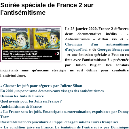
Soirée spéciale de France 2 sur
l’antisémitisme
Le 28 janvier 2020, France 2 diffusera
deux documentaires inédits - «
Antisémitismes » d’Ilan Ziv et «
Chronique d'un antisémitisme
d'aujourd'hui
» de
Georges Benayoun
- et une émission spéciale « Peut-on en
finir avec l’antisémitisme ? » présentée
par Julian Bugier. Des constats
inquiétants sans qu'aucune stratégie ne soit définie pour combattre
l'antisémitisme.
« Chasser les juifs pour régner » par Juliette Sibon
En 2001, un panorama des nouveaux visages des antisémitismes
Demain les Juifs de France
Quel avenir pour les Juifs en France ?
Antisémitismes de France
« La France sans les juifs. Emancipation, extermination, expulsion » par Danny
Trom
Rassemblement crépusculaire à l’appel d’organisations Juives françaises
« La condition juive en France. La tentation de l’entre soi » par Dominique