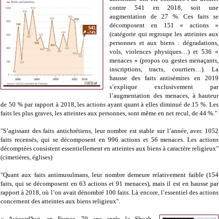
contre 541 en 2018, soit une
augmentation de 27 %.
Ces faits se
décomposent en 151 « actions »
(catégorie qui regroupe les atteintes aux
personnes et aux biens : dégradations,
vols, violences physiques…) et 536 «
menaces » (propos ou gestes menaçants,
inscriptions, tracts, courriers…).
La
hausse des faits antisémites en 2019
s’explique exclusivement par
l’augmentation des menaces, à hauteur
de 50 % par rapport à 2018, les actions ayant quant à elles diminué de 15 %. Les
faits les plus graves, les atteintes aux personnes, sont même en net recul, de 44 %."
"S’agissant des faits antichrétiens, leur nombre est stable sur l’année, avec 1052
faits recensés, qui se décomposent en 996 actions et 56 menaces. Les actions
décomptées consistent essentiellement en atteintes aux biens à caractère religieux"
(cimetières, églises)
"Quant aux faits antimusulmans, leur nombre demeure relativement faible (154
faits, qui se décomposent en 63 actions et 91 menaces), mais il est en hausse par
rapport à 2018, où l’on avait dénombré 100 faits. Là encore, l’essentiel des actions
concernent des atteintes aux biens religieux".
« Aujourd'hui, en France, 70 ans après la Shoah,