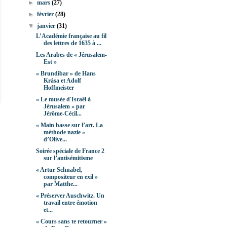
►
mars
(27)
►
février
(28)
▼
janvier
(31)
L’Académie française au fil
des lettres de 1635 à ...
Les Arabes de « Jérusalem-
Est »
« Brundibar » de Hans
Krása et Adolf
Hoffmeister
« Le musée d'Israël à
Jérusalem » par
Jérôme-Cécil...
« Main basse sur l’art. La
méthode nazie »
d’Olive...
Soirée spéciale de France 2
sur l’antisémitisme
« Artur Schnabel,
compositeur en exil »
par Matthe...
« Préserver Auschwitz. Un
travail entre émotion
et...
« Cours sans te retourner »