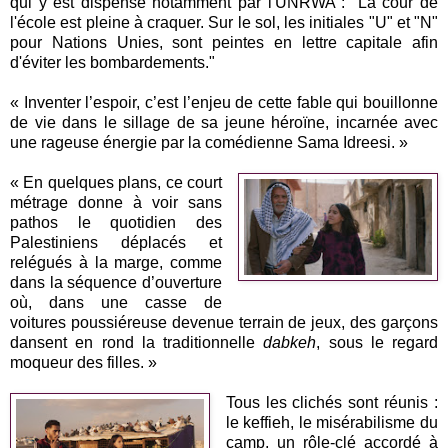
qui y est dispensé notamment par l'UNRWA : "
La cour de
l'école est pleine à craquer. Sur le sol, les initiales "U" et "N"
pour Nations Unies, sont peintes en lettre capitale afin
d'éviter les bombardements."
« Inventer l’espoir, c’est l’enjeu de cette fable qui bouillonne
de vie dans le sillage de sa jeune héroïne, incarnée avec
une rageuse énergie par la comédienne Sama Idreesi. »
« En quelques plans, ce court
métrage donne à voir sans
pathos le quotidien des
Palestiniens déplacés et
relégués à la marge, comme
dans la séquence d’ouverture
où, dans une casse de
voitures poussiéreuse devenue terrain de jeux, des garçons
dansent en rond la traditionnelle
dabkeh
, sous le regard
moqueur des filles. »
Tous les clichés sont réunis :
le keffieh, le misérabilisme du
camp, un rôle-clé accordé à