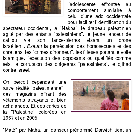
l'adolescente effrontée au
comportement similaire à
celui d'une ado occidentale
pour faciliter l'identification du
spectateur occidental, la "Nakba", le drapeau palestinien
agité par des enfants "palestiniens", le jeune lanceur de
caillou via son lance-pierres visant un drone
israélien...
Exeunt
la persécution des homosexuels et des
chrétiens, les "crimes d'honneur", les fillettes portant le voile
islamique, l'exécution des opposants ou qualifiés comme
tels, la corruption des dirigeants "palestiniens", le djihad
contre Israël...
On perçoit cependant une
autre réalité "palestinienne" :
des magasins offrant des
vêtements attrayants et bien
achalandés. Et des cartes de
la "Palestine" colorées en
1967 et en 2005.
"Maté" par
Maha, u
n danseur prénommé Darwish tient un