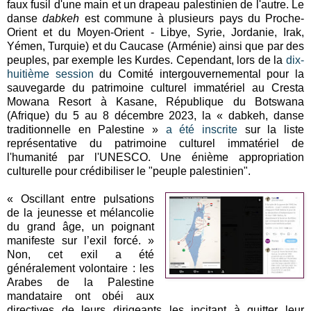
faux fusil d'une main et un drapeau palestinien de l'autre. Le
danse
dabkeh
est
commune à plusieurs pays du Proche-
Orient et du Moyen-Orient - Libye, Syrie, Jordanie, Irak,
Yémen, Turquie) et
du Caucase (Arménie) ainsi que par des
peuples, par exemple les Kurdes. Cependant, l
ors de la
dix-
huitième session
du Comité intergouvernemental pour la
sauvegarde du patrimoine culturel immatériel au Cresta
Mowana Resort à Kasane, République du Botswana
(Afrique) du 5 au 8 décembre 2023, l
a
«
dabkeh, danse
traditionnelle en Palestine »
a été inscrite
sur la liste
représentative du patrimoine culturel immatériel de
l'humanité par l'UNESCO. Une énième appropriation
culturelle pour crédibiliser le "peuple palestinien".
« Oscillant entre pulsations
de la jeunesse et mélancolie
du grand âge, un poignant
manifeste sur l’exil forcé. »
Non, cet exil a été
généralement volontaire : les
Arabes de la Palestine
mandataire ont obéi aux
directives de leurs dirigeants les incitant à quitter leur