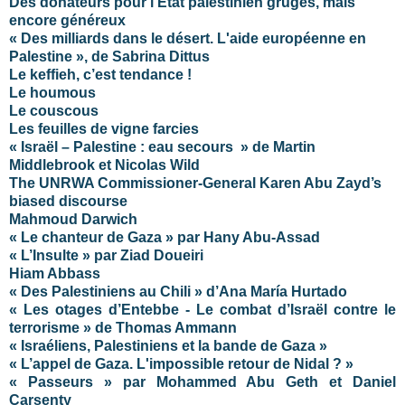
Des donateurs pour l’Etat palestinien grugés, mais
encore généreux
« Des milliards dans le désert. L'aide européenne en
Palestine », de Sabrina Dittus
Le keffieh, c’est tendance !
Le houmous
Le couscous
Les feuilles de vigne farcies
« Israël – Palestine : eau secours » de Martin
Middlebrook et Nicolas Wild
The UNRWA Commissioner-General Karen Abu Zayd’s
biased discourse
Mahmoud Darwich
« Le chanteur de Gaza » par Hany Abu-Assad
« L’Insulte » par Ziad Doueiri
Hiam Abbass
« Des Palestiniens au Chili » d’Ana María Hurtado
« Les otages d’Entebbe - Le combat d’Israël contre le
terrorisme » de Thomas Ammann
« Israéliens, Palestiniens et la bande de Gaza »
« L’appel de Gaza. L'impossible retour de Nidal ? »
« Passeurs » par Mohammed Abu Geth et Daniel
Carsenty