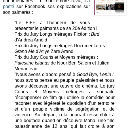
documentaires". Le 9 décembre 2024, il
a
posté
sur Facebook ses explications sur
son palmarès :
"
Le FIFE a l'honneur de vous
présenter le palmarès de sa 20e édition !
Prix du Jury Longs métrages Fiction :
Bird
d'Andrea Arnold
Prix du Jury Longs métrages Documentaires :
Grand Me
d'Atiye Zare Arandi
Prix du Jury Courts et Moyens métrages :
Palestine Islands
de Nour Ben Salem et Julien
Menanteau
"Nous avons d’abord pensé à
Good Bye, Lenin !
,
nous avons pensé au peuple palestinien et nous
avons découvert une œuvre de cinéma. Le jury
Courts et Moyens métrages a souhaité
récompenser ce film qui utilise la comédie pour
raconter avec légèreté le quotidien d’un territoire
et d’un peuple victime de ségrégation et de
violence. Au départ, cela pourrait ressembler à
une boutade quand on découvre Maha, une fille
palestinienne de 12 ans, qui fait croire à son