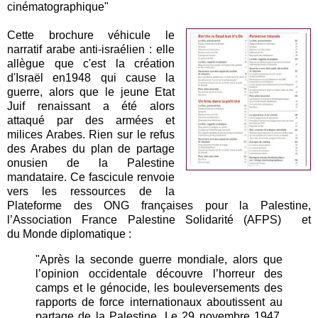
cinématographique"
Cette brochure véhicule le
narratif arabe anti-israélien : elle
allègue que c'est la création
d'Israël en1948 qui cause la
guerre, alors que le jeune Etat
Juif renaissant a été alors
attaqué par des armées et
milices Arabes. Rien sur le refus
des Arabes du plan de partage
onusien de la Palestine
mandataire.
Ce fascicule renvoie
vers les ressources de l
a
Plateforme des ONG françaises pour la Palestine,
l
’Association France Palestine Solidarité (AFPS) et
du
Monde diplomatique :
"Après la seconde guerre mondiale, alors que
l’opinion occidentale découvre l’horreur des
camps et le génocide, les bouleversements des
rapports de force internationaux aboutissent au
partage de la Palestine. Le 29 novembre 1947,