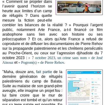
« Comment se projeter dans
l’avenir quand l’horizon se
heurte aux limites d’un camp
de réfugiés ? Dans quelle
mesure la fiction peut-elle
combler les béances de la réalité ? » Pourquoi l'argent
public, notamment Arte France, a-t-il financé ce film
arabophone sans lien avec son histoire ou ses
préoccupation ? Et ce, alors qu'Arte France a refusé de
coproduire et de diffuser les documentaires de Pierre Rehov
sur la propagande palestinienne et les chrétiens persécutés
au Proche-Orient, ou ceux sur l'agression djihadiste du 7
octobre 2023 :
« 7 octobre 2023, un crime sans nom » de José
Ainouz
et
« Pogrom(s) » de Pierre Rehov
.
"
Maha, douze ans,
fait partie
de la
dernière génération de réfugiés
palestiniens du camp de Balata.
Suite au malaise de son grand-père
aveugle, elle imagine un projet fou :
lui faire croire que le mur de
séparation est tombé et qu’un retour
sur sa terre natale est possible. En