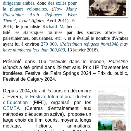
dirigeants arabes
, donc
des exilés pour
la plupart volontaires
.
(
How Many
Palestinian Arab Refugees Were
There?,
Israel Affairs
, Avril 2011).
En
2016, le journaliste
Richard Mather
a
listé les statistiques fournies par des sources officielles -
palestiniennes, onusiennes, etc. -, et a évalué le nombre d'Arabes
ayant fui à environ
270 000
. (
Palestinian refugees from1948 may
have numbered less than 300,000
, 13 janvier 2016).
Présenté dans 106 festivals dans le monde,
Palestine
Islands
a été primé dans 29 festivals.
Prix HP Traverser les
frontières, Festival de Palm Springs 2024 – Prix du public,
Festival de Calgary 2024.
Depuis 2004, durant 5 jours en décembre
à Évreux, le
Festival International du Film
d’Éducation
(FIFE), organisé par les
CEMEA
(Centres d'entraînement aux
méthodes d'éducation active), propose un
large choix de film, courts, moyens, longs
métrage, fictions, animations,