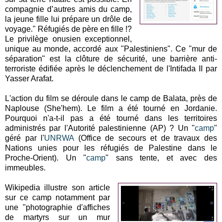
compagnie d’autres amis du camp,
la jeune fille lui prépare un drôle de
voyage." Réfugiés de père en fille !?
Le privilège onusien exceptionnel,
unique au monde, accordé aux "Palestiniens". Ce "mur de
séparation" est la clôture de sécurité, une barrière anti-
terroriste édifiée après le déclenchement de l'Intifada II par
Yasser Arafat.
L'action du film se déroule dans le camp de Balata, près de
Naplouse (She'hem). Le film a été tourné en Jordanie.
Pourquoi
n'a-t-il pas a été tourné
dans les territoires
administrés par l'Autorité palestinienne (AP) ? Un "
camp
"
géré par l'
UNRWA
(
Office de secours et de travaux des
Nations unies pour les réfugiés de Palestine dans le
Proche-Orient)
. Un "
camp
" sans tente, et avec des
immeubles.
Wikipedia illustre son article
sur ce camp notamment par
une "photographie d'affiches
de martyrs sur un mur