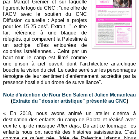
par Margot Grenier et sur laquelle
figurent le logo du CNC : "une offre de
l'ACM avec le soutien du CNC
Diffusion culturelle : Appel à projets
pour les
15-25 ans". Extrait : "
Le titre
fait référence à une blague de
réfugiés, qui comparent la Palestine à
un archipel d’îles entourées de
colonies israéliennes... Ceint par un
haut mur, le camp est filmé comme
une prison à ciel ouvert, dont l’architecture anarchique
bouche la vision du ciel. Le cadre serré sur les personnages
témoigne de leur sentiment d’enfermement, accrédité par la
présence hostile d’un drone de surveillance".
Note d’intention de Nour Ben Salem et Julien Menanteau
(
Extraite du "dossier artistique" présenté au CNC
)
« En 2018, nous avons animé un atelier cinéma à
destination des enfants du camp de Balata et réalisé avec
eux le clip de musique
After days
. Durant ce tournage, les
enfants nous ont raconté des histoires saisissantes. C’est
comme ça qu’est née l’idée de Palestine Islands. Nous