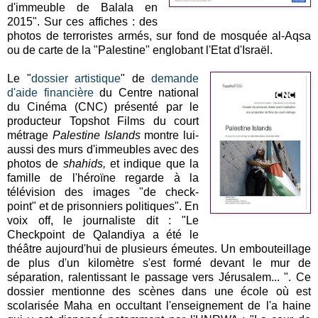
d'immeuble de Balala en
2015". Sur ces affiches : des
photos de terroristes armés, sur fond de mosquée al-Aqsa
ou de carte de la "Palestine" englobant l'Etat d'Israël.
Le "
dossier artistique
" de
demande
d'aide financière
du Centre national
du Cinéma (CNC) présenté par le
producteur Topshot Films du court
métrage
Palestine Islands
montre lui-
aussi des murs d'immeubles avec des
photos de
shahids,
et indique que la
famille de l'héroïne regarde à la
télévision des images "de check-
point" et de prisonniers politiques". En
voix off, le journaliste dit : "Le
Checkpoint de Qalandiya a été le
théâtre aujourd'hui de plusieurs émeutes. Un embouteillage
de plus d'un kilomètre s'est formé devant le mur de
séparation, ralentissant le passage vers Jérusalem... ". Ce
dossier mentionne des scènes dans une école où est
scolarisée Maha en occultant l'enseignement de l'a haine