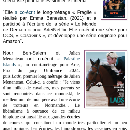
scénariste pour la télévision et le cinéma."
"Elle
a co-écrit
le long-métrage « Fragile »
réalisé par Emma Benestan, (2021) et a
participé à l’écriture de la série « Le Monde
de Demain » pour Arte/Netflix.
Elle co-écrit une série pour
OCS, « CasaGirls », et développe une série originale pour
Amazon".
Nour Ben-Salem et
Julien
Menanteau
ont co-écrit
«
Palestine
Islands
», un court-métrage pour Arte,
Prix du jury Unifrance 2024,
puis
Lads,
premier long métrage de
Julien
Menanteau
. Celui-ci a confié :
"
Je viens
d’un milieu de cavaliers, mes parents se
sont rencontrés dans ce monde-là, le
meilleur ami de mon père avait une écurie
de trotteurs en Normandie... Le
libéralisme à outrance de ce milieu
hippique est aussi lié aux grandes écuries
de courses qui constituent un monde très particulier et un peu
anachronique. Les écuries, les hippodromes, les casaques en soie,