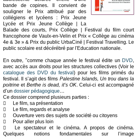
bande de copines. Il convient de
souligner le Prix attribué par des
collégiens et lycéens :
Prix Jeune
Lycée et Prix Jeune Collège | La
Balade des courts,
Prix Collège | Festival du film court
francophone de Vaulx-en-Velin et
Prix « Collège au cinéma
4e & 3e » & Prix du public UrbaCiné | Festival Travelling. Le
public scolaire est décérébré par l'Education nationale.
En outre, "c
omme chaque année le festival édite un
DVD
,
avec accès aux droits pour les structures collectives (Voir le
catalogue des DVD du festival
) pour les films primés du
festival. Il s’agit des films
Palestine Islands, Un trou dans la
poitrine
et
Berthe is dead, it’s OK
. Celui-ci est accompagné
d’un
dossier pédagogique
…
Ce dossier comprend plusieurs parties :

Le film, sa présentation

Le film, regards et analyse

Ouverture vers des sujets de société ou citoyens

Pour aller plus loin

Le spectateur et le cinéma. A propos de cinéma.
Quelques notions fondamentales sur l’image