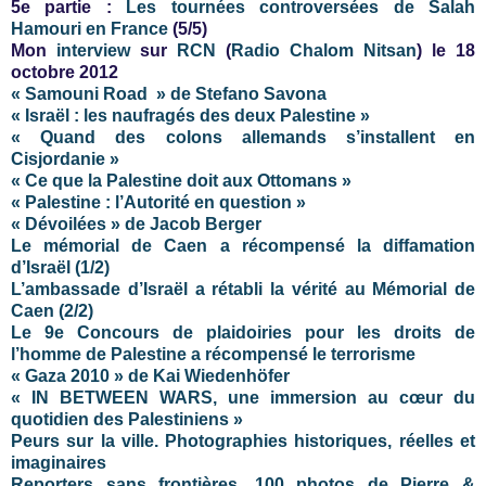
5e partie :
Les tournées controversées de Salah
Hamouri en France
(5/5)
Mon
interview
sur
RCN
(
Radio Chalom Nitsan
) le 18
octobre 2012
« Samouni Road » de Stefano Savona
« Israël : les naufragés des deux Palestine »
« Quand des colons allemands s’installent en
Cisjordanie »
« Ce que la Palestine doit aux Ottomans »
« Palestine : l’Autorité en question »
« Dévoilées » de Jacob Berger
Le mémorial de Caen a récompensé la diffamation
d’Israël (1/2)
L’ambassade d’Israël a rétabli la vérité au Mémorial de
Caen (2/2)
Le 9e Concours de plaidoiries pour les droits de
l’homme de Palestine a récompensé le terrorisme
« Gaza 2010 » de Kai Wiedenhöfer
« IN BETWEEN WARS, une immersion au cœur du
quotidien des Palestiniens »
Peurs sur la ville. Photographies historiques, réelles et
imaginaires
Reporters sans frontières, 100 photos de Pierre &