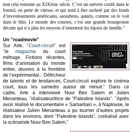
tout cela remonte au XIXème siècle. C’est un univers confit dans le
formol, en perte de vitesse, et qui tend à être racheté par des fonds
d’investissements américains, saoudiens, qataris, comme on le voit
dans le film. Le monde des courses, c’est une grande bourgeoisie
décatie qui n’a plus les moyens d’entretenir les bijoux de famille."
Un "roadmovie"
Sur Arte, "
Court-circuit
" est
"le
magazine
du court
métrage.
Fictions récentes,
films d’animation du monde
entier, œuvres à la frontière
de l’expérimental... Défricheur
de talents et de tendances, Court-circuit explore le cinéma
court, tous les samedis autour de minuit." Dans ce
cadre,
Arte a interviewé
Nour Ben Salem et Julien
Menanteau, "r
éalisateur/trice de "Palestine Islands". "
Après
avoir réalisé le documentaire « Samaritain », à Naplouse, le
réalisateur Julien Menanteau a pu tourner d'autres projets
dans les environs, dont "Palestine Islands", coréalisé avec
la scénariste Nour Ben Salem."