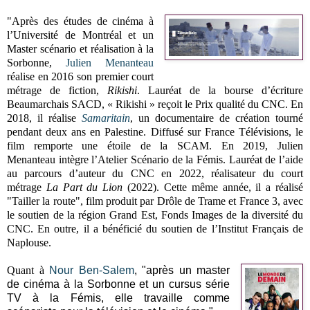
"Après des études de cinéma à
l’Université de Montréal et un
Master scénario et réalisation à la
Sorbonne,
Julien Menanteau
réalise en 2016 son premier court
métrage de fiction,
Rikishi
. Lauréat de la bourse d’écriture
Beaumarchais
SACD
,
« Rikishi »
reçoit le Prix qualité du CNC. En
2018, il réalise
Samaritain
, un documentaire de création tourné
pendant deux ans en Palestine.
Diffusé sur France Télévisions, le
film remporte une étoile de la SCAM.
En 2019,
Julien
Menanteau
intègre l’Atelier Scénario de la Fémis. Lauréat de l’aide
au parcours d’auteur du CNC en 2022, réalisateur du court
métrage
La Part du Lion
(2022). Cette même année, il a réalisé
"Tailler la route", film produit par
Drôle de Trame et France 3, a
vec
le soutien de la région Grand Est, Fonds Images de la diversité du
CNC. En outre, il a
bénéficié du soutien de l’Institut Français de
Naplouse.
Quant à
Nour Ben-Salem
,
"après un master
de cinéma à la Sorbonne et un cursus série
TV à la Fémis, elle travaille comme