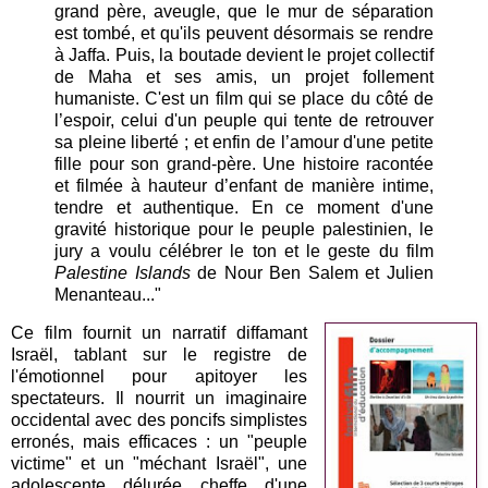
grand père, aveugle, que le mur de séparation
est tombé, et qu'ils peuvent désormais se rendre
à Jaffa. Puis, la boutade devient le projet collectif
de Maha et ses amis, un projet follement
humaniste. C'est un film qui se place du côté de
l’espoir, celui d'un peuple qui tente de retrouver
sa pleine liberté ; et enfin de l’amour d'une petite
fille pour son grand-père. Une histoire racontée
et filmée à hauteur d’enfant de manière intime,
tendre et authentique. En ce moment d'une
gravité historique pour le peuple palestinien, le
jury a voulu célébrer le ton et le geste du film
Palestine Islands
de Nour Ben Salem et Julien
Menanteau..."
Ce film fournit un narratif diffamant
Israël, tablant sur le registre de
l'émotionnel pour apitoyer les
spectateurs. Il nourrit un imaginaire
occidental avec des poncifs simplistes
erronés, mais efficaces : un "peuple
victime" et un "méchant Israël", une
adolescente délurée cheffe d'une