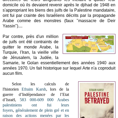
domicile où ils devaient revenir après le djihad de 1948 en
s'appropriant les biens des juifs de la Palestine mandataire,
ont fui par crainte des Israéliens décrits par la propagande
Arabe comme des monstres (faux "massacre de Deir
Yassin")....
Par contre, près d'un million
de juifs ont été contraints de
quitter le monde Arabe, la
Turquie, l'Iran, la vieille ville
de Jérusalem, la Judée, la
Samarie, le Golan essentiellement des années 1940 aux
années 1970. Un fait historique sur lequel Arte n'a coproduit
aucun film.
Selon les calculs de
l'historien
Efraim Karsh
, l
ors de la
guerre d’Indépendance de l’Etat
d’Israël,
583 000-609 000
Arabes
palestiniens
ont fui
leurs
foyers
,
généralement de plein gré et en
raison des actions menées par les