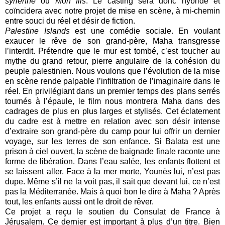
syrienne
ou
Mon fils
. Le casting sera donc hybride et
coïncidera avec notre projet de mise en scène, à mi-chemin
entre souci du réel et désir de fiction.
Palestine Islands
est une comédie sociale. En voulant
exaucer le rêve de son grand-père, Maha transgresse
l’interdit. Prétendre que le mur est tombé, c’est toucher au
mythe du grand retour, pierre angulaire de la cohésion du
peuple palestinien. Nous voulons que l’évolution de la mise
en scène rende palpable l’infiltration de l’imaginaire dans le
réel. En privilégiant dans un premier temps des plans serrés
tournés à l’épaule, le film nous montrera Maha dans des
cadrages de plus en plus larges et stylisés. Cet éclatement
du cadre est à mettre en relation avec son désir intense
d’extraire son grand-père du camp pour lui offrir un dernier
voyage, sur les terres de son enfance. Si Balata est une
prison à ciel ouvert, la scène de baignade finale raconte une
forme de libération. Dans l’eau salée, les enfants flottent et
se laissent aller. Face à la mer morte, Younès lui, n’est pas
dupe. Même s’il ne la voit pas, il sait que devant lui, ce n’est
pas la Méditerranée. Mais à quoi bon le dire à Maha ? Après
tout, les enfants aussi ont le droit de rêver.
Ce projet a reçu le soutien du Consulat de France à
Jérusalem. Ce dernier est important à plus d’un titre. Bien