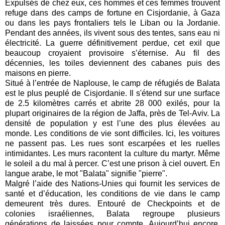
Expulsés de chez eux, ces hommes et ces femmes trouvent
refuge dans des camps de fortune en Cisjordanie, à Gaza
ou dans les pays frontaliers tels le Liban ou la Jordanie.
Pendant des années, ils vivent sous des tentes, sans eau ni
électricité. La guerre définitivement perdue, cet exil que
beaucoup croyaient provisoire s’éternise. Au fil des
décennies, les toiles deviennent des cabanes puis des
maisons en pierre.
Situé à l’entrée de Naplouse, le camp de réfugiés de Balata
est le plus peuplé de Cisjordanie. Il s'étend sur une surface
de 2.5 kilomètres carrés et abrite 28 000 exilés, pour la
plupart originaires de la région de Jaffa, près de Tel-Aviv. La
densité de population y est l’une des plus élevées au
monde. Les conditions de vie sont difficiles. Ici, les voitures
ne passent pas. Les rues sont escarpées et les ruelles
intimidantes. Les murs racontent la culture du martyr. Même
le soleil a du mal à percer. C’est une prison à ciel ouvert. En
langue arabe, le mot "Balata" signifie "pierre".
Malgré l’aide des Nations-Unies qui fournit les services de
santé et d’éducation, les conditions de vie dans le camp
demeurent très dures. Entouré de Checkpoints et de
colonies israéliennes, Balata regroupe plusieurs
générations de laissées pour compte. Aujourd’hui encore,