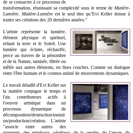
de se consacrer à ce processus de
transformation, réunissant sa complexité sous le terme de
Matière-
Lumière
.
Matière-Lumière
est le seul titre qu’Evi Keller donne à
toutes ses créations des 20 dernières années."
L'artiste représente la lumière,
élément physique et spirituel,
reliant la terre et le Soleil. Une
lumière qui éclaire, réchauffe,
perce au travers de la pénombre
et de la Nature, tamisée, filtrée ou
mêlée aux autres éléments, en fines couches. Comme un dialogue
entre l'être humain et le cosmos animé de mouvements dynamiques.
Le travail détaillé d'Evi Keller sur
la matière conjugue le temps et
l'air, contributeurs actifs à
l'oeuvre artistique dans un
processus dynamique de
décomposition/destruction/mutati
on/production/création. L’artiste
"associe entre autres des
pigments, des minéraux, végétaux, de la cendre, de l’encre, du