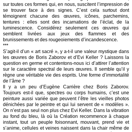
sur toutes ces formes qui, en nous, suscitent l’impression de
se trouver face à des signes. C’est cela surtout dont
témoignent chacune des œuvres, icônes, parchemins,
tentures : elles sont des incarnations de l’éclat, de la
luminescence. Considérez seulement ces œuvres qui
semblent livrées aux jeux des flammes et des
brunissements et des rougeoiements d’incandescence.
***
S’agit-il d’un « art sacré », y a-t-il une valeur mystique dans
les œuvres de Boris Zaborov et d’Evi Keller ? Laissons la
question en germe et contentons-nous ici d’attirer l’attention
sur le caractère spectral de leurs œuvres. Il semble qu’il y
règne une véritable vie des esprits. Une forme d’immortalité
de l’âme ?
Il y a un peu d’Eugène Carrière chez Boris Zaborov.
Toujours est-il que, spectres ou corps humains, c’est une
peinture aussi variée que peuvent l’être les vieilles photos
dénichées par le peintre et qui lui servent de « modèles ».
On n’est pas seul non plus chez Evi Keller. Dans la vibration
au fond du bleu, là où la Création recommence à chaque
instant, tout un peuple foisonnant, mouvant, prend vie et
s’anime, cellules et veines naissent dans la chair même de