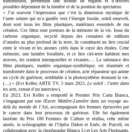
transmission, permettant une infinité de regards et d’œuvres
possibles dépendant de la lumière et de la position du spectateur.
« J’ai souvent l’impression que c’est la dimension mystique de
l’astre solaire qui m’a guidée vers l’énergie fossile, soleil enseveli,
dont sont issus les films plastiques, matériaux essentiels de ma
création. Ces films sont porteurs de la mémoire de la vie. Issus du
carbone organique, recyclé depuis des centaines de millions
d’années au plus profond de la terre, ils constituent un lien crucial
entre le vivant et les atomes créés dans le cœur des étoiles. Cette
mémoire, une lumière fossilisée, et ce lien ciel-terre habitent mes
œuvres, les rendent intemporelles et vivantes…. La substance des
films plastiques, matière organique-synthétique, est réanimée et
transformée dans le processus de création, acte réparateur qui anime
un cycle de guérison, semblable à la photosynthèse donnant la vie.
(…) » (Evi Keller, ARTE TV, 5 mars 2023,
Le soleil : l’astre dans
les arts
, extrait d’un interview).
En 2023, Evi Keller a remporté le Premier Prix Carta Bianca,
s’engageant par son
Œuvre Matière-Lumière
dans un voyage au-
delà du monde de l’Art, accompagnant des femmes éprouvées par
le cancer dans leur processus de guérison. Elle fut également
lauréate du Prix 100 Femmes de Culture et réalisa, cette même
année, la scénographie de l’Opéra Didon et Enée, de Purcell, en
collaboration avec la chorégraphe Blanca Li et Les Arts Florissants,