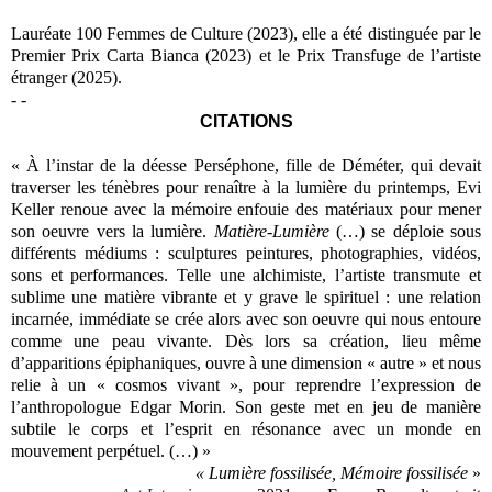
Lauréate 100 Femmes de Culture (2023), elle a été distinguée par le
Premier Prix Carta Bianca (2023) et le Prix Transfuge de l’artiste
étranger (2025).
- -
CITATIONS
« À l’instar de la déesse Perséphone, fille de Déméter, qui devait
traverser les ténèbres pour renaître à la lumière du printemps, Evi
Keller renoue avec la mémoire enfouie des matériaux pour mener
son oeuvre vers la lumière.
Matière-Lumière
(…) se déploie sous
différents médiums : sculptures peintures, photographies, vidéos,
sons et performances. Telle une alchimiste, l’artiste transmute et
sublime une matière vibrante et y grave le spirituel : une relation
incarnée, immédiate se crée alors avec son oeuvre qui nous entoure
comme une peau vivante. Dès lors sa création, lieu même
d’apparitions épiphaniques, ouvre à une dimension « autre » et nous
relie à un « cosmos vivant », pour reprendre l’expression de
l’anthropologue Edgar Morin. Son geste met en jeu de manière
subtile le corps et l’esprit en résonance avec un monde en
mouvement perpétuel. (…) »
« Lumière fossilisée, Mémoire fossilisée
»