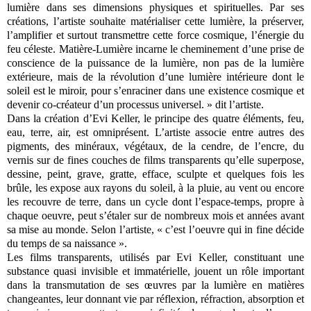
lumière dans ses dimensions physiques et spirituelles. Par ses
créations, l’artiste souhaite matérialiser cette lumière, la préserver,
l’amplifier et surtout transmettre cette force cosmique, l’énergie du
feu céleste. Matière-Lumière incarne le cheminement d’une prise de
conscience de la puissance de la lumière, non pas de la lumière
extérieure, mais de la révolution d’une lumière intérieure dont le
soleil est le miroir, pour s’enraciner dans une existence cosmique et
devenir co-créateur d’un processus universel. » dit l’artiste.
Dans la création d’Evi Keller, le principe des quatre éléments, feu,
eau, terre, air, est omniprésent. L’artiste associe entre autres des
pigments, des minéraux, végétaux, de la cendre, de l’encre, du
vernis sur de fines couches de films transparents qu’elle superpose,
dessine, peint, grave, gratte, efface, sculpte et quelques fois les
brûle, les expose aux rayons du soleil, à la pluie, au vent ou encore
les recouvre de terre, dans un cycle dont l’espace-temps, propre à
chaque oeuvre, peut s’étaler sur de nombreux mois et années avant
sa mise au monde. Selon l’artiste, « c’est l’oeuvre qui in fine décide
du temps de sa naissance ».
Les films transparents, utilisés par Evi Keller, constituant une
substance quasi invisible et immatérielle, jouent un rôle important
dans la transmutation de ses œuvres par la lumière en matières
changeantes, leur donnant vie par réflexion, réfraction, absorption et