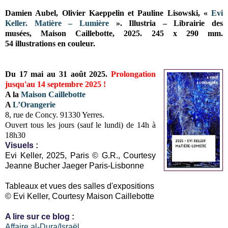
Damien Aubel, Olivier Kaeppelin et Pauline Lisowski,
«
Evi
Keller. Matière – Lumière
».
Illustria – Librairie des
musées,
Maison Caillebotte, 2025.
245 x 290 mm.
54
illustrations
en couleur.
Du 17 mai au 31 août 2025.
Prolongation
jusqu'au 14 septembre 2025 !
A la
Maison Caillebotte
A
L’Orangerie
8, rue de Concy. 91330 Yerres.
Ouvert tous les jours (sauf le lundi) de 14h à
18h30
Visuels :
Evi Keller, 2025, Paris © G.R., Courtesy
Jeanne Bucher Jaeger Paris-Lisbonne
Tableaux et vues des salles d'expositions
© Evi Keller, Courtesy Maison Caillebotte
A lire sur ce blog :
Affaire al-Dura/Israël