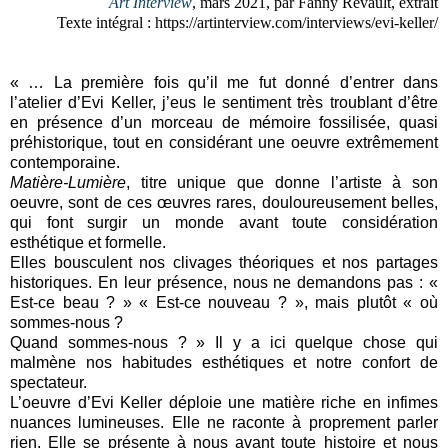
Art Interview
, mars 2021, par Fanny Revault, extrait
Texte intégral : https://artinterview.com/interviews/evi-keller/
« … La première fois qu’il me fut donné d’entrer dans
l’atelier d’Evi Keller, j’eus le sentiment très troublant d’être
en présence d’un morceau de mémoire fossilisée, quasi
préhistorique, tout en considérant une oeuvre extrêmement
contemporaine.
Matière-Lumière
, titre unique que donne l’artiste à son
oeuvre, sont de ces œuvres rares, douloureusement belles,
qui font surgir un monde avant toute considération
esthétique et formelle.
Elles bousculent nos clivages théoriques et nos partages
historiques. En leur présence, nous ne demandons pas : «
Est-ce beau ? » « Est-ce nouveau ? », mais plutôt « où
sommes-nous ?
Quand sommes-nous ? » Il y a ici quelque chose qui
malmène nos habitudes esthétiques et notre confort de
spectateur.
L’oeuvre d’Evi Keller déploie une matière riche en infimes
nuances lumineuses. Elle ne raconte à proprement parler
rien. Elle se présente à nous avant toute histoire et nous