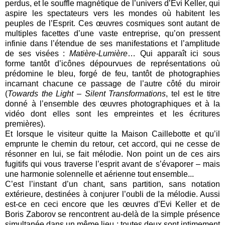
perdus, et le souffle magnétique de l’univers d’Evi Keller, qui
aspire les spectateurs vers les mondes où habitent les
peuples de l’Esprit. Ces œuvres cosmiques sont autant de
multiples facettes d’une vaste entreprise, qu’on pressent
infinie dans l’étendue de ses manifestations et l’amplitude
de ses visées :
Matière-Lumière
… Qui apparaît ici sous
forme tantôt d’icônes dépourvues de représentations où
prédomine le bleu, forgé de feu, tantôt de photographies
incarnant chacune ce passage de l’autre côté du miroir
(
Towards the Light – Silent Transformations
, tel est le titre
donné à l’ensemble des œuvres photographiques et à la
vidéo dont elles sont les empreintes et les écritures
premières).
Et lorsque le visiteur quitte la Maison Caillebotte et qu’il
emprunte le chemin du retour, cet accord, qui ne cesse de
résonner en lui, se fait mélodie. Non point un de ces airs
fugitifs qui vous traverse l’esprit avant de s’évaporer – mais
une harmonie solennelle et aérienne tout ensemble...
C’est l’instant d’un chant, sans partition, sans notation
extérieure, destinées à conjurer l’oubli de la mélodie. Aussi
est-ce en ceci encore que les œuvres d’Evi Keller et de
Boris Zaborov se rencontrent au-delà de la simple présence
simultanée dans un même lieu : toutes deux sont intimement