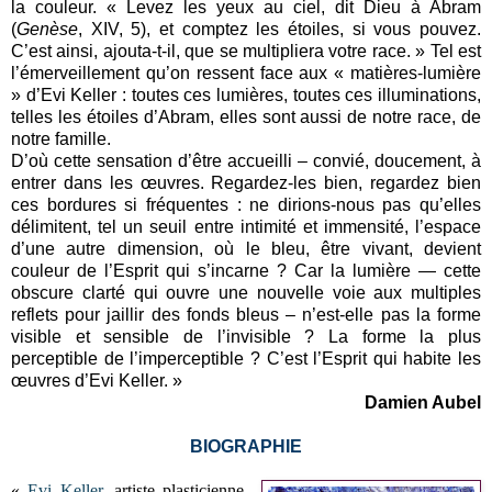
la couleur. « Levez les yeux au ciel, dit Dieu à Abram
(
Genèse
, XIV, 5), et comptez les étoiles, si vous pouvez.
C’est ainsi, ajouta-t-il, que se multipliera votre race. » Tel est
l’émerveillement qu’on ressent face aux « matières-lumière
» d’Evi Keller : toutes ces lumières, toutes ces illuminations,
telles les étoiles d’Abram, elles sont aussi de notre race, de
notre famille.
D’où cette sensation d’être accueilli – convié, doucement, à
entrer dans les œuvres. Regardez-les bien, regardez bien
ces bordures si fréquentes : ne dirions-nous pas qu’elles
délimitent, tel un seuil entre intimité et immensité, l’espace
d’une autre dimension, où le bleu, être vivant, devient
couleur de l’Esprit qui s’incarne ? Car la lumière — cette
obscure clarté qui ouvre une nouvelle voie aux multiples
reflets pour jaillir des fonds bleus – n’est-elle pas la forme
visible et sensible de l’invisible ? La forme la plus
perceptible de l’imperceptible ? C’est l’Esprit qui habite les
œuvres d’Evi Keller. »
Damien Aubel
BIOGRAPHIE
«
Evi Keller
, artiste plasticienne