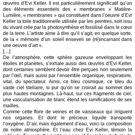
œuvres d’Evi Keller. Il est particulièrement significatif qu’un
des éléments essentiels des « membranes » Matière-
Lumière, « membranes » qui constituent dans l’oeuvre d’Evi
Keller la toile traditionnelle utilisée par les peintres, soit issu
du vivant crée par la photosynthèse et fossilisé dans le cœur
de la terre. L’artiste aime à dire qu’il s’agit, en quelque sorte,
de la « mémoire d’un soleil enseveli se (ré)incarnant dans
une oeuvre d’art ».
[…]
De l’atmosphère, cette sphère gazeuse enveloppant les
étoiles et planètes, s’exhale aussi des œuvres d’Evi Keller,
dont certaines semblent devoir être perçues non seulement
par l’œil, mais aussi par l’ensemble organique, respiratoire,
vital, du spectateur. Ainsi, ce bleu cosmique, ce bleu du
vaste ciel stellaire, si pur qu’on se croirait au sommet des
plus hautes montagnes. Là-haut, sur ces fragments de ciel,
une vascularisation de blanc étend les ramifications de ses
mailles.
Comme cette flore de veines et de vaisseaux qui irriguent
nos organes. Et dont le précieux liquide transporte
l’oxygène. D’air, mais également d’eau, voici la composition
de notre atmosphère. Et l’eau chez Evi Keller, témoin la