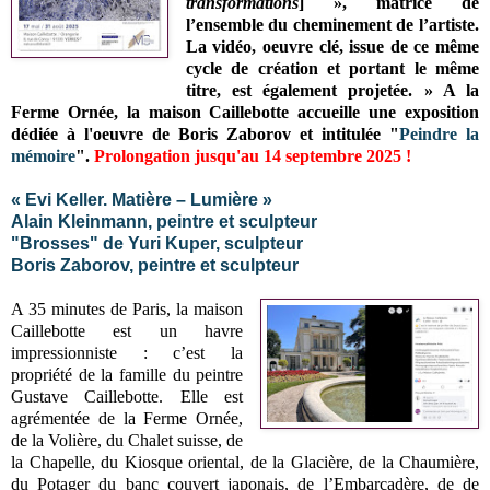
transformations
] », matrice de
l’ensemble du cheminement de l’artiste.
La vidéo, oeuvre clé, issue de ce même
cycle de création et portant le même
titre, est également projetée. » A la
Ferme Ornée, la maison Caillebotte accueille une exposition
dédiée à l'oeuvre de Boris Zaborov et intitulée "
Peindre la
mémoire
".
Prolongation jusqu'au 14 septembre 2025 !
« Evi Keller. Matière – Lumière »
Alain Kleinmann, peintre et sculpteur
"Brosses" de Yuri Kuper, sculpteur
Boris Zaborov, peintre et sculpteur
A 35 minutes de Paris, la maison
Caillebotte est un havre
impressionniste : c’est la
propriété de la famille du peintre
Gustave Caillebotte. Elle est
agrémentée de la Ferme Ornée,
de la Volière, du Chalet suisse, de
la Chapelle, du Kiosque oriental, de la Glacière, de la Chaumière,
du Potager du banc couvert japonais, de l’Embarcadère, de de