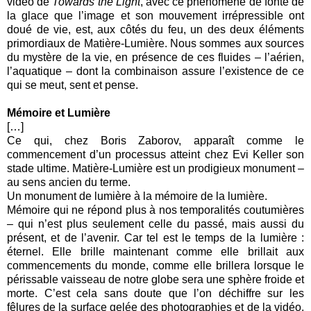
vidéo de
Towards the Light
, avec ce phénomène de fonte de
la glace que l’image et son mouvement irrépressible ont
doué de vie, est, aux côtés du feu, un des deux éléments
primordiaux de Matière-Lumière. Nous sommes aux sources
du mystère de la vie, en présence de ces fluides – l’aérien,
l’aquatique – dont la combinaison assure l’existence de ce
qui se meut, sent et pense.
Mémoire et Lumière
[…]
Ce qui, chez Boris Zaborov, apparaît comme le
commencement d’un processus atteint chez Evi Keller son
stade ultime. Matière-Lumière est un prodigieux monument –
au sens ancien du terme.
Un monument de lumière à la mémoire de la lumière.
Mémoire qui ne répond plus à nos temporalités coutumières
– qui n’est plus seulement celle du passé, mais aussi du
présent, et de l’avenir. Car tel est le temps de la lumière :
éternel. Elle brille maintenant comme elle brillait aux
commencements du monde, comme elle brillera lorsque le
périssable vaisseau de notre globe sera une sphère froide et
morte. C’est cela sans doute que l’on déchiffre sur les
fêlures de la surface gelée des photographies et de la vidéo,