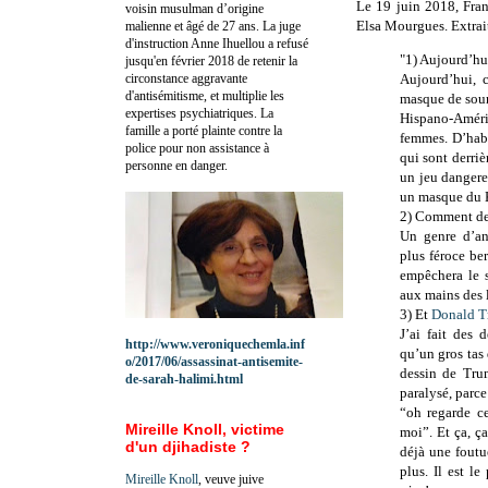
Le 19 juin 2018, Fra
voisin musulman d’origine
Elsa Mourgues. Extrait
malienne et âgé de 27 ans. La juge
d'instruction Anne Ihuellou a refusé
"1) Aujourd’hui,
jusqu'en février 2018 de retenir la
circonstance aggravante
Aujourd’hui,
d'antisémitisme, et multiplie les
masque de souri
expertises psychiatriques. La
Hispano-Améri
famille a porté plainte contre la
femmes. D’habi
police pour non assistance à
qui sont derri
personne en danger.
un jeu dangere
un masque du 
2) Comment de
Un genre d’ani
plus féroce be
empêchera le s
aux mains des 
3) Et
Donald 
J’ai fait des 
http://www.veroniquechemla.inf
qu’un gros tas
o/2017/06/assassinat-antisemite-
dessin de Trum
de-sarah-halimi.html
paralysé, parce
“oh regarde ce
Mireille Knoll, victime
moi”. Et ça, ç
d'un djihadiste ?
déjà une foutu
plus. Il est l
Mireille Knoll
, veuve juive