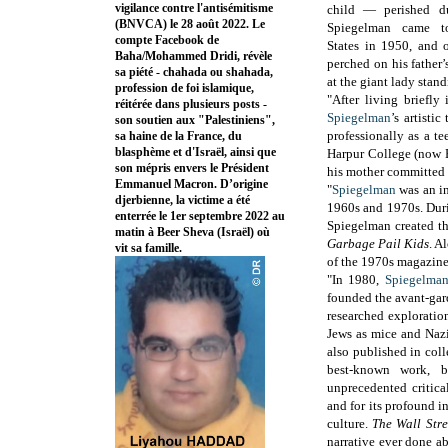
vigilance contre l'antisémitisme
child — perished du
(BNVCA) le 28 août 2022. Le
Spiegelman came t
compte Facebook de
States in 1950, and 
Baha/Mohammed Dridi, révèle
perched on his father’
sa piété - chahada ou shahada,
at the giant lady stan
profession de foi islamique,
"After living briefly
réitérée dans plusieurs posts -
Spiegelman
’s artisti
son soutien aux "Palestiniens",
professionally as a t
sa haine de la France, du
blasphème et d'Israël, ainsi que
Harpur College (now 
son mépris envers le Président
his mother committed 
Emmanuel Macron. D’origine
"
Spiegelman
was an in
djerbienne, la victime a été
1960s and 1970s. Dur
enterrée le 1er septembre 2022 au
Spiegelman created th
matin à Beer Sheva (Israël) où
Garbage Pail Kids
. A
vit sa famille.
of the 1970s magazin
"In 1980,
Spiegelma
founded the avant-ga
researched exploratio
Jews as mice and Nazi
also published in co
best-known work, b
unprecedented critica
and for its profound i
culture.
The Wall Stre
narrative ever done a