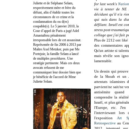
Juliette et de Stéphane Selam,
for last week's
Nation
respectivement mère et frère du
vie à tenter de NE 
défunt, afin d’établir toutes les
décidant qu'il n'a rie
circonstances de ce crime et la
qui suis dans la di
condamnation du ou d(es)
défilant. Israël est
coupable(s). Le 5 janvier 2010, la
stress post-traumatiq
Cour d’appel de Paris a jugé Adel
collage que j'ai fait
Amastaibou pénalement
irresponsable lors de cet assassinat.
Plus de 2212 ont liké 
Représentée de fin 2006 à 2013 par
des commentaires app
Maître Axel Metzker, puis par Me
Qu'un artiste si talen
Portejoie, la famille Selam a lancé
mais révèle son ignor
de multiples procédures. Une
lamentable.
stratégie pertinente. Mais ces deux
avocats refusent de me
Un dessin qui prouve 
communiquer leur dossier bien que
de la Shoah et un 
je bénéficie de l'accord de Mme
Juliette Selam.
attentats islamiste
parvient/ne sait/ne ve
antisémite quand 
comprendre la réalité
Israël, et plus généra
l'Europe, etc.
J'en
l'interviewant lors
l'exposition
Art S
Retrospective
au Cen
2012, interrogé sur