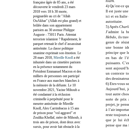
niark
.
française âgée de 85 ans, a été
4) Qu’est-ce qu
découverte le vendredi 23 mars
Il est juste u
2018 vers 18 h 30 morte,
poignardée au cri de "Allah
ici et en Itali
OuAkbar" (Allah est plus grand) et
autoritaire.
brûlée dans son appartement
5) Après
Charl
parisien au 30 avenue Philippe
J’admire la b
Auguste - 75011 Paris. Attentat
Hebdo
, ils tr
terroriste islamiste ? Rapidement, le
genre de résis
parquet retenait le chef d’assassinat
une bonne idé
antisémite. La classe politique
principe que le
unanime exprimait son émotion. Le
28 mars 2018,
Mireille Knoll
a été
en bas de l’é
inhumée dans un cimetière parisien
puissants. C’e
en la présence notamment du
sont aujourd’h
Président Emmanuel Macron et des
un contexte to
milliers de personnes ont participé
des dessinateur
en France aux marches blanches à
6) Etes-vous so
la mémoire de la défunte. Le 10
Aujourd’hui, j
novembre 2021, Yacine Mihoub a
tout autre chos
été condamné à la réclusion
criminelle à perpétuité pour le
sorte de prix
meurtre antisémite de Mireille
projet, je pens
Knoll, Alex Carrimbacus à 15 ans
à l’air importa
de prison pour "vol aggravé" et
reste toujours 
Zoulika Khellaf, mère de Mihoub, à
que je lui éc
trois ans de prison, dont deux avec
pense que ma f
sursis, pour avoir fait obstacle à la