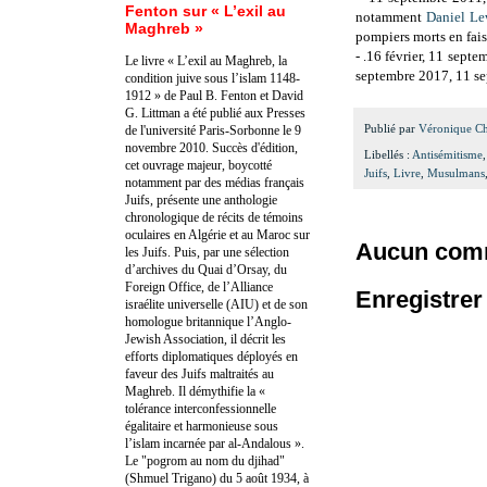
Fenton sur « L’exil au
notamment
Daniel Le
Maghreb »
pompiers morts en fais
- .16 février, 11 sept
Le livre « L’exil au Maghreb, la
septembre 2017, 11 s
condition juive sous l’islam 1148-
1912 » de Paul B. Fenton et David
G. Littman a été publié aux Presses
Publié par
Véronique C
de l'université Paris-Sorbonne le 9
novembre 2010. Succès d'édition,
Libellés :
Antisémitisme
cet ouvrage majeur, boycotté
Juifs
,
Livre
,
Musulmans
notamment par des médias français
Juifs, présente une anthologie
chronologique de récits de témoins
oculaires en Algérie et au Maroc sur
Aucun comm
les Juifs. Puis, par une sélection
d’archives du Quai d’Orsay, du
Foreign Office, de l’Alliance
Enregistre
israélite universelle (AIU) et de son
homologue britannique l’Anglo-
Jewish Association, il décrit les
efforts diplomatiques déployés en
faveur des Juifs maltraités au
Maghreb. Il démythifie la «
tolérance interconfessionnelle
égalitaire et harmonieuse sous
l’islam incarnée par al-Andalous ».
Le "pogrom au nom du djihad"
(Shmuel Trigano) du 5 août 1934, à