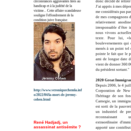
donc décidé de retirer
circonstances aggravantes liées au
handicap et à la judéité de la
J’ai appris à mes dépen
victime... Cette affaire scandaleuse
me considérais pas pa
souligne l'effondrement de la
de mes compagnons de
condition juive française.
relativement anodi
irresponsable d’être 
nous vivons actuelle
texte. Pour lui, «l
bouleversements qui 
menés à un point tel 
pointe le fait que le 
ami de longue date de
vient de donner 360.
du président sortant."
2020 Great Immigra
Depuis 2006, le 4 juil
http://www.veroniquechemla.inf
Corporation de New
o/2022/04/la-mort-de-jeremy-
l'héritage de son fo
cohen.html
Carnegie, un immigra
est sorti de la pauvre
un industriel de pr
reconnaissant
René Hadjadj, un
extraordinaire d'imm
assassinat antisémite ?
apporté une contribu