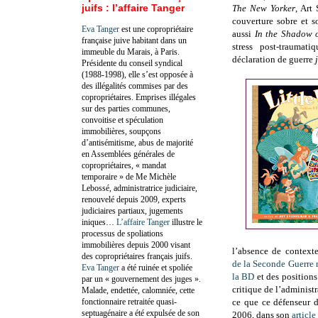
juifs : l’affaire Tanger
The New
Yorker
,
Art 
couverture sobre et s
Eva Tanger
est une copropriétaire
aussi
In the Shadow 
française juive habitant dans un
stress post-traumat
immeuble du Marais, à Paris.
déclaration de guerre
Présidente du conseil syndical
(1988-1998), elle s’est opposée à
des illégalités commises par des
copropriétaires. Emprises illégales
sur des parties communes,
convoitise et spéculation
immobilières, soupçons
d’antisémitisme, abus de majorité
en Assemblées générales de
copropriétaires, « mandat
temporaire » de Me Michèle
Lebossé, administratrice judiciaire,
renouvelé depuis 2009, experts
judiciaires partiaux, jugements
iniques…
L’affaire Tanger
illustre le
processus de spoliations
immobilières depuis 2000 visant
l’absence de context
des copropriétaires français juifs.
de la Seconde Guerre 
Eva Tanger
a été ruinée et spoliée
la BD
et des positions
par un « gouvernement des juges ».
critique de l’adminis
Malade, endettée, calomniée, cette
fonctionnaire retraitée quasi-
ce que ce défenseur d
septuagénaire a été expulsée de son
2006, dans son
article