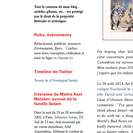
Tout le contenu de mon blog -
articles, photos, etc. - est protégé
par le droit de la propriété
littéraire et artistique.
Pubs, évènements
Rédactionnel, publicité, annonces
d'évènements,
flyers
... Confiez-
I'm hoping that ki
nous leurs conception, réalisation et
cette couverture pou
mise en ligne
en cliquant ici
Colombine est surven
Mon souhait pour 201
Timeline de Twitter
j'espère que les enfa
Tweets de @VeroniqueChemla
Le 30 août 2014, Art 
compte Facebook
le
Interview de Maitre Axel
(the David and Goliat
Metzker, avocat de la
Gaza (l'illusion Davi
famille Selam
commenté : "
I've spe
think about Israel—d
Dans la nuit du 19 au 20 novembre
to do with me, a diasp
2003, à Paris,
Sébastien Selam
, DJ
World's Bad News on P
Juif de 23 ans, était assassiné par
badly battered chil
un voisin musulman, Adel
Amastaibou. Débutait le combat de
up to batter others.
B