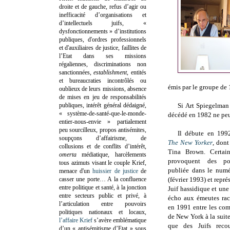
droite et de gauche, refus d’agir ou
inefficacité d’organisations et
d’intellectuels juifs, «
dysfonctionnements » d’institutions
publiques, d'ordres professionnels
et d'auxiliaires de justice, faillites de
l’Etat dans ses missions
régaliennes, discriminations non
sanctionnées,
establishment
, entités
et bureaucraties incontrôlés ou
émis par le groupe de 
oublieux de leurs missions, absence
de mises en jeu de responsabilités
publiques, intérêt général dédaigné,
Si Art Spiegelman
« système-de-santé-que-le-monde-
décédé en 1982 ne peut 
entier-nous-envie » partialement
peu sourcilleux, propos antisémites,
Il débute en 1992
soupçons d’affairisme, de
The New Yorker
, dont
collusions et de conflits d’intérêt,
Tina Brown. Certain
omerta
médiatique, harcèlements
provoquent des pol
tous azimuts visant le couple Krief,
publiée dans le numé
menace d'un
huissier de justice
de
casser une porte…
A la confluence
(février 1993) et repré
entre politique et santé, à la jonction
Juif hassidique et un
entre secteurs public et privé, à
écho aux émeutes rac
l’articulation entre pouvoirs
en 1991 entre les com
politiques nationaux et locaux,
de New York à la suit
l’affaire Krief
s’avère emblématique
que des Juifs reco
d’un « antisémitisme d’Etat » sous