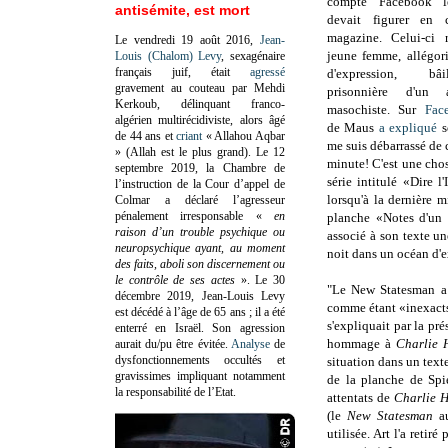
compte Facebook l
antisémite, est mort
devait figurer en 
magazine. Celui-ci 
Le vendredi 19 août 2016,
Jean-
jeune femme, allégori
Louis (Chalom) Levy
, sexagénaire
français juif, était
agressé
d'expression, bâ
gravement au couteau par Mehdi
prisonnière d'un a
Kerkoub, délinquant franco-
masochiste. Sur
Fac
algérien multirécidiviste, alors âgé
de Maus
a expliqué
s
de 44 ans et
criant
« Allahou Aqbar
me suis débarrassé de
» (Allah est le plus grand). Le 12
minute! C'est une ch
septembre 2019, la Chambre de
série intitulé «Dire 
l’instruction de la Cour d’appel de
lorsqu'à la dernièr
Colmar a déclaré l’agresseur
pénalement irresponsable
«
en
planche «Notes d'un 
raison d’un trouble psychique ou
associé à son texte 
neuropsychique ayant, au moment
noit dans un océan d'
des faits, aboli son discernement ou
le contrôle de ses actes
»
. Le 30
"Le New Statesman a
décembre 2019, Jean-Louis Levy
comme étant «inexacts
est décédé à l’âge de 65 ans ; il a été
s'expliquait par la pr
enterré en Israël. Son agression
hommage à
Charlie 
aurait du/pu être évitée.
Analyse
de
dysfonctionnements occultés et
situation dans un text
gravissimes impliquant notamment
de la planche de Spi
la responsabilité de l’Etat.
attentats de
Charlie 
(le
New Statesman
au
utilisée. Art l'a retir