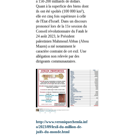
à 150-200 milliards de dollars.
Quant à la superficie des biens dont
ils ont été spoliés (100 000 km²),
elle est cinq fois supérieure à celle
de l'Etat d'Israël. Dans un discours
prononcé lors de la 11e session du
Conseil révolutionnaire du Fatah le
24 août 2023, le Président
palestinien Mahmoud Abbas (Abou
Mazen) a nié notamment le
caractère contraint de cet exil. Une
allégation non relevée par des
dirigeants communautaires.
http://www.veroniquechemla.inf
o/2023/09/lexil-du-million-de-
juifs-du-monde.html