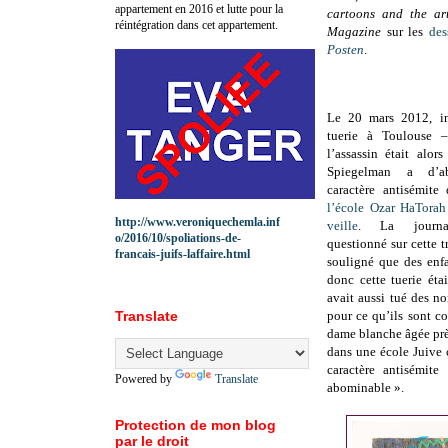
appartement en 2016 et lutte pour la
cartoons and the a
réintégration dans cet appartement.
Magazine
sur les
des
Posten
.
Le 20 mars 2012, in
tuerie à Toulouse –
l’assassin était alors
Spiegelman a d’a
caractère antisémit
l’école Ozar HaTorah
http://www.veroniquechemla.inf
veille
. La journal
o/2016/10/spoliations-de-
questionné sur cette t
francais-juifs-laffaire.html
souligné que des enfa
donc cette tuerie éta
avait aussi tué des no
Translate
pour ce qu’ils sont co
dame blanche âgée près
dans une école Juive c
caractère antisémite
Powered by
Translate
abominable ».
Protection de mon blog
par le droit