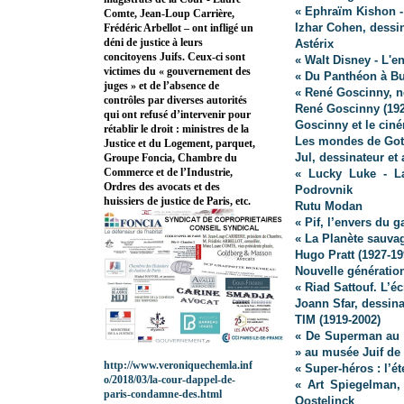
« Ephraïm Kishon -
Comte, Jean-Loup Carrière,
Izhar Cohen, dessina
Frédéric Arbellot – ont infligé un
déni de justice à leurs
Astérix
concitoyens Juifs. Ceux-ci sont
« Walt Disney - L'e
victimes du « gouvernement des
« Du Panthéon à B
juges » et de l’absence de
« René Goscinny, n
contrôles par diverses autorités
René Goscinny (1926
qui ont refusé d’intervenir pour
Goscinny et le cin
rétablir le droit : ministres de la
Les mondes de Got
Justice et du Logement, parquet,
Jul, dessinateur et
Groupe Foncia, Chambre du
Commerce et de l’Industrie,
« Lucky Luke - L
Ordres des avocats et des
Podrovnik
huissiers de justice de Paris, etc.
Rutu Modan
« Pif, l’envers du 
« La Planète sauva
Hugo Pratt (1927-19
Nouvelle génératio
« Riad Sattouf. L’éc
Joann Sfar, dessina
TIM (1919-2002)
« De Superman au 
» au musée Juif de
http://www.veroniquechemla.inf
« Super-héros : l’é
o/2018/03/la-cour-dappel-de-
« Art Spiegelman,
paris-condamne-des.html
Oostelinck