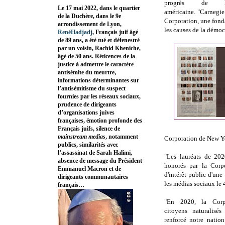
progrès de l
Le 17 mai 2022, dans le quartier
américaine.
"
Carnegie
de la Duchère, dans le 9e
Corporation, une fond
arrondissement de Lyon,
les causes de la démocr
RenéHadjadj
, Français juif âgé
de 89 ans, a été tué et défenestré
par un voisin, Rachid Kheniche,
âgé de 50 ans. Réticences de la
justice à admettre le caractère
antisémite du meurtre,
informations déterminantes sur
l’antisémitisme du suspect
fournies par les réseaux sociaux,
prudence de dirigeants
d’organisations juives
françaises, émotion profonde des
Français juifs, silence de
mainstream medias
, notamment
Corporation de New Y
publics, similarités avec
l’assassinat de Sarah Halimi,
"Les lauréats de 20
absence de message du Président
honorés par la Corp
Emmanuel Macron et de
d'intérêt public d'u
dirigeants communautaires
les médias sociaux le 4
français…
"
En 2020, la Corp
citoyens naturalisé
renforcé notre natio