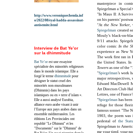
masterpiece in comi
Spiegelman a Special 
"In Maus II: A Survivo
http://www.veroniquechemla.inf
on his parents’ postwa
o/2022/08/eyal-hadda-assassinat-
"At
the New Yorker
,
antisemite.html
Spiegelman
created so
Mouly’s black-on-blac
9/11 attacks. Spiege
color comic
In the 
Interview de Bat Ye’or
experience as New Yor
sur la dhimmitude
The work first ran in
Bat Ye’or
est une essayiste
the United States. I
spécialiste des minorités religieuses
Towers
as one of the “
dans le monde islamique. Elle a
"
Spiegelman
’s work h
forgé le terme
dhimmitude
pour
major retrospectives,
désigner le statut cruel des
Edward MacDowell Me
minorités non-musulmanes
Art Directors Club Hal
(Dhimmis) dans les pays
Lettres, one of France’
islamiques ou en « terre d’islam ».
"
Spiegelman
has been 
Elle a aussi analysé Eurabia,
alliance euro-arabe visant à unir
refuge for those flee
l’Europe aux pays arabes dans un
famous sonnet "The Ne
ensemble méditerranéen. Les
1903, the poem was i
éditions Les Provinciales ont
pedestal of
the Stat
republié "Le Dhimmi" et les
Spiegelman to America
"Documents" sur le "Dhimmi" de
me your tired, your po
Bat Ye'or. Un essai pionnier dont la