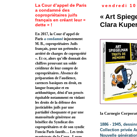
La Cour d’appel de Paris
vendredi 10
a condamné des
copropriétaires juifs
« Art Spieg
français en créant leur «
Clara Kuper
dette » !
En 2017, la Cour d’appel de
Paris
a condamné
injustement
M. B., copropriétaires Juifs
français, pour un prétendu «
arriéré de charges de copropriété
». Et ce, alors qu’elle donnait des
chiffres prouvant un solde
créditeur de leur compte de
copropriétaires. Absence de
préparation de l’audience,
carences basiques en droit, en
langue française et en
arithmétique, déni d’un procès
équitable notamment en violant
les droits de la défense des
justiciables juifs par une
partialité choquante et par une
la
Carnegie Corporati
mansuétude généreuse au
bénéfice du Syndicat des
1886 - 1945, dessin
copropriétaires et de son syndic
Collection privée 
Foncia Paris fautifs… Les trois
Nouvelle génératio
magistrats de la Cour - Laure