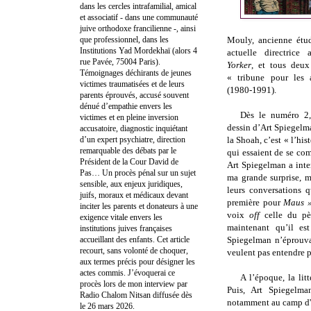
dans les cercles intrafamilial, amical
et associatif - dans une communauté
juive orthodoxe francilienne -, ainsi
que professionnel, dans les
Mouly, ancienne étud
Institutions Yad Mordekhaï (alors 4
actuelle directrice
rue Pavée, 75004 Paris).
Yorker
, et tous deu
Témoignages déchirants de jeunes
« tribune pour les 
victimes traumatisées et de leurs
(1980-1991).
parents éprouvés, accusé souvent
dénué d’empathie envers les
Dès le numéro 2
victimes et en pleine inversion
dessin d’Art Spiegelma
accusatoire, diagnostic inquiétant
d’un expert psychiatre, direction
la Shoah, c’est « l’hist
remarquable des débats par le
qui essaient de se com
Président de la Cour David de
Art Spiegelman a inter
Pas… Un procès pénal sur un sujet
ma grande surprise, m
sensible, aux enjeux juridiques,
leurs conversations q
juifs, moraux et médicaux devant
première pour
Maus 
inciter les parents et donateurs à une
voix
off
celle du pèr
exigence vitale envers les
maintenant qu’il es
institutions juives françaises
accueillant des enfants. Cet article
Spiegelman n’éprouva
recourt, sans volonté de choquer,
veulent pas entendre p
aux termes précis pour désigner les
actes commis. J’évoquerai ce
A l’époque, la lit
procès lors de mon interview par
Puis, Art Spiegelma
Radio Chalom Nitsan diffusée dès
notamment au camp d'
le 26 mars 2026.