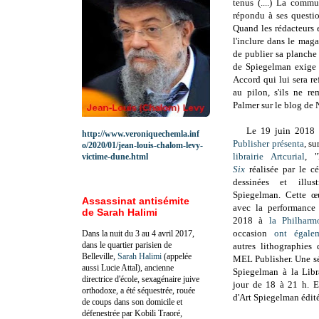
tenus (....) La comm
répondu à ses questio
Quand les rédacteurs e
l'inclure dans le mag
de publier sa planche 
de Spiegelman exige 
Accord qui lui sera re
au pilon, s'ils ne r
Palmer sur le blog de 
Le 19 juin 2018 
http://www.veroniquechemla.inf
Publisher
présenta
, su
o/2020/01/jean-louis-chalom-levy-
librairie Artcurial
, "
victime-dune.html
Six
réalisée par le c
dessinées et illus
Spiegelman. Cette œu
Assassinat antisémite
avec la performanc
de Sarah Halimi
2018 à
la Philharm
occasion
ont égalem
Dans la nuit du 3 au 4 avril 2017,
dans le quartier parisien de
autres lithographies d
Belleville,
Sarah Halimi
(appelée
MEL Publisher.
Une sé
aussi Lucie Attal), ancienne
Spiegelman à la Libr
directrice d'école, sexagénaire juive
jour de 18 à 21 h.
E
orthodoxe, a été séquestrée, rouée
d'Art Spiegelman édit
de coups dans son domicile et
défenestrée par Kobili Traoré,