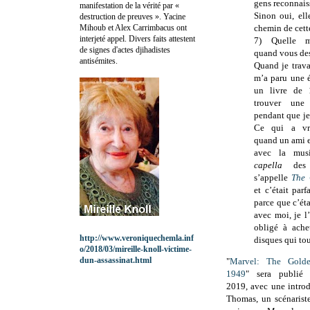
gens reconnaiss
manifestation de la vérité par «
Sinon oui, ell
destruction de preuves ». Yacine
Mihoub et Alex Carrimbacus ont
chemin de cette
interjeté appel. Divers faits attestent
7) Quelle m
de signes d'actes djihadistes
quand vous des
antisémites.
Quand je trava
m’a paru une é
un livre de 
trouver une
pendant que je 
Ce qui a vra
quand un ami 
avec la mus
capella
des 
s’appelle
The 
et c’était par
parce que c’éta
avec moi, je 
obligé à ache
http://www.veroniquechemla.inf
disques qui tou
o/2018/03/mireille-knoll-victime-
dun-assassinat.html
"
Marvel: The Gold
1949
" sera publié
2019, avec une intro
Thomas, un scénarist