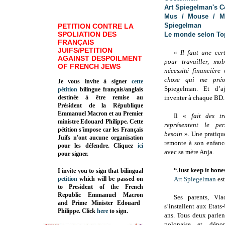
Art Spiegelman's C
Mus / Mouse / Ma
Spiegelman
PETITION CONTRE LA
SPOLIATION DES
Le monde selon To
FRANÇAIS
JUIFS/PETITION
«
Il faut une cer
AGAINST DESPOILMENT
pour travailler, mob
OF FRENCH JEWS
nécessité financière
chose qui me préo
Je vous invite à signer
cette
Spiegelman. Et d’aj
pétition
bilingue français/anglais
destinée à être remise au
inventer à chaque BD.
Président de la République
Emmanuel Macron et au Premier
Il «
fait des tr
ministre Edouard Philippe. Cette
représentent le pe
pétition s'impose car les Français
besoin
». Une pratiqu
Juifs n'ont aucune organisation
remonte à son enfance
pour les défendre. Cliquez
ici
avec sa mère Anja.
pour signer.
“Just keep it hone
I invite you to sign that bilingual
petition
which will be passed on
Art Spiegelman
est
to President of the French
Republic
Emmanuel Macron
Ses parents, Vl
and Prime Minister
Edouard
s’installent aux Etats
Philippe
.
Click
here
to sign.
ans. Tous deux parlent
polonaise et dépo