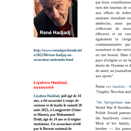
par leurs contribution
tiers des lauréats de 
aux efforts de redre
sanitaire mondiale en
médecins, ainsi qu
s'efforcent de trou
efficaces et un va
également le clerg
communautaires qui
nourriture et des serv
http://www.veroniquechemla.inf
en ont besoin. Dans l
o/2022/06/rene-hadjaj-un-
assassinat-antisemite.html
pays d'origine et un l
droits de l'homme et de
de santé, au journalism
aux sports".
Liyahou Haddad,
Parmi
ces lauréats
:
A
assassiné
"Graphic Novelist and
Liyahou Haddad
, juif âgé de 34
ans, a été assassiné à coups de
"
Art Spiegelman
was 
couteau et de hache le samedi 20
World War II Stockho
août 2022, à Longperrier (Seine-
Polish Jewish parent
et-Marne), par Mohammed
the Auschwitz conce
Dridi, âgé de 24 ans et d'origine
Most of his family,
tunisienne. Un assassinat révélé
brother — his paren
par le Bureau national de