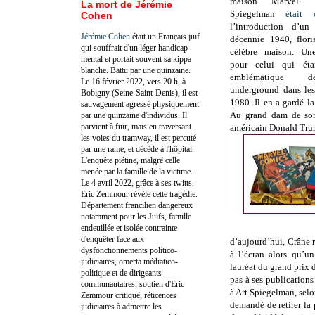
maison Marvel.
La mort de Jérémie
Spiegelman
était 
Cohen
l’introduction d’un
Jérémie Cohen
était un Français juif
décennie 1940, flori
qui souffrait d'un léger handicap
célèbre maison.
Une
mental et portait souvent sa kippa
pour celui qui éta
blanche. Battu par une quinzaine.
emblématique 
Le 16 février 2022, vers 20 h, à
underground dans le
Bobigny (Seine-Saint-Denis), il est
1980. Il en a gardé la
sauvagement agressé physiquement
Au grand dam de son 
par une quinzaine d'individus. Il
parvient à fuir, mais en traversant
américain Donald Tru
les voies du tramway, il est percuté
par une rame, et décède à l'hôpital.
L'enquête piétine, malgré celle
menée par la famille de la victime.
Le 4 avril 2022, grâce à ses twitts,
Eric Zemmour révèle cette tragédie.
Département francilien dangereux
notamment pour les Juifs, famille
endeuillée et isolée contrainte
d'enquêter face aux
d’aujourd’hui, Crâne 
dysfonctionnements politico-
à l’écran alors qu’u
judiciaires, omerta médiatico-
lauréat du grand prix
politique et de dirigeants
pas à ses publications
communautaires, soutien d'Eric
à Art Spiegelman, sel
Zemmour critiqué, réticences
demandé de retirer la 
judiciaires à admettre les