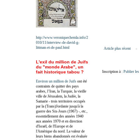
http://www.veroniquechemla.info/2
010/11/interview-de-david-g-
littman-et-de-paul.html
Article plus récent
L'exil du million de Juifs
du "monde Arabe", un
fait historique tabou ?
Inscription à :
Publier le
Environ un million de Juifs
ont été
contraints de quitter des pays
arabes, l’Iran, la Turquie, la vieille
ville de Jérusalem, la Judée, la
Samarie - trois territoires occupés
par la (Trans)Jordanie jusqu'à la
guerre des Six-Jours (1967) -, etc.,
essentiellement des années 1940
aux années 1970 et en direction
d'Israël, de l'Europe et de
l'Amérique du nord. La valeur de
leurs biens abandonnés est évaluée