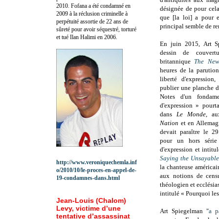
2010.
Fofana a été c
ondamné en
désignée de pour cel
2009 à la réclusion criminelle à
que [la loi] a pour e
perpétuité assortie de 22 ans de
principal semble de r
sûreté pour avoir séquestré, torturé
et tué Ilan Halimi en 2006.
En juin 2015,
Art S
dessin de couvertu
britannique
The New
heures de la parution
liberté d'expression
publier une planche d
Notes d'un fondame
d'expression »
pourt
dans
Le Monde
, a
Nation
et en Allema
devait paraître le 
pour un hors série
d'expression et intitu
Saying the Unsayable
http://www.veroniquechemla.inf
la chanteuse américai
o/2010/10/le-proces-en-appel-de-
aux notions de censu
19-condamnes-dans.html
théologien et ecclési
intitulé « Pourquoi le
Jean-Louis (Chalom)
Levy, victime d’une
Art Spiegelman "
a p
tentative d’assassinat