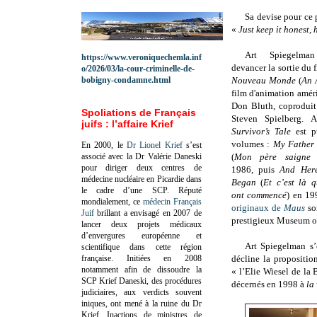
Sa devise pour ce p
«
Just keep it honest,
Art Spiegelma
https://www.veroniquechemla.inf
devancer la sortie du 
o/2026/03/la-cour-criminelle-de-
bobigny-condamne.html
Nouveau Monde
(
An 
film d'animation amér
Don Bluth, coproduit 
Spoliations de Français
Steven Spielberg. 
juifs : l’affaire Krief
Survivor’s Tale
est 
volumes :
My Father 
En 2000, le
Dr Lionel Krief
s’est
associé avec la Dr Valérie Daneski
(
Mon père saigne l
pour diriger deux centres de
1986, puis
And Her
médecine nucléaire en Picardie dans
Began
(
Et c’est là 
le cadre d’une SCP.
Réputé
ont commencé
) en 19
mondialement, ce
médecin Français
originaux de
Maus
so
Juif
brillant a envisagé en 2007 de
prestigieux Museum o
lancer deux projets médicaux
d’envergures européenne et
Art Spiegelman s
scientifique dans cette région
française.
Initiées en 2008
décline la proposition
notamment afin de dissoudre la
« l’Elie Wiesel de la 
SCP Krief Daneski, des procédures
décernés en 1998 à
la 
judiciaires, aux verdicts souvent
iniques, ont mené à la ruine du Dr
Krief.
Inactions de ministres de