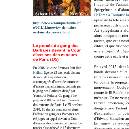
l’identité de l’assass
Spiegelman a d’abor
HaTorah à Toulouse la
opiné de la tête en si
http://www.veroniquechemla.inf
professeur Juifs d’une 
o/2011/11/interview-de-maitre-
Art Spiegelman a alor
axel-metzker-avocat.html
alors indiqué que tuer
raciste, que cet assa
Le procès du gang des
cibles, et que viser d
Barbares devant la Cour
acte anti-juif. Art S
d'assises des mineurs
contre cette école et a
de Paris (1/5)
En avril 2015, d
ans 
En 2006, le jeune Français Juif
Ilan
bande dessinée culte 
Halimi,
âgé de 23 ans, était victime
librairies russes qui 
de rapt, de séquestration
accompagnée d’actes de torture et
loi contre la propaga
d’assassinat antisémite, commis par
mouvement».
Quelque
le gang des Barbares dirigé par
contre le III Reich, « 
Youssouf Fofana. Ce gang
a été
mémoire. On ne veut pa
jugé
en 2009 par la Cour d'assises
l'artiste américain,
des mineurs de Paris. Le 25 octobre
dangereuse». Partout 
2010, 18 des 25
condamnés
dans
d'expression». Il p
l’affaire du gang des Barbares ont
d'Edward Snowden aux
été jugés en appel devant la Cour
d’assises des mineurs de Créteil. Le
loi contre «a propa
procès s'est achevé le 17 décembre
d'antiquités aux mag