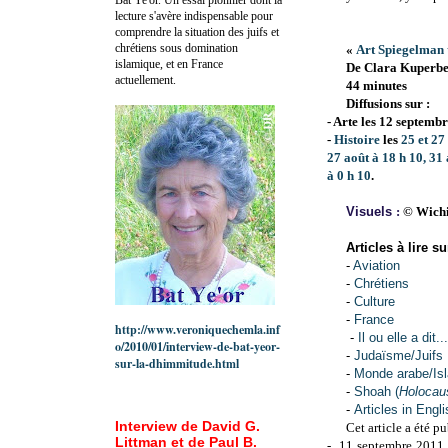
lecture s'avère indispensable pour
comprendre la situation des juifs et
chrétiens sous domination
«
Art Spiegelman 
islamique, et en France
De Clara Kuperber
actuellement.
44 minutes
Diffusions sur :
- Arte les
12 septembr
-
Histoire
les
25 et 2
27 août à 18 h 10, 31
à
0 h 10
.
Visuels
:
© Wichi
Articles à lire s
-
Aviation
-
Chrétiens
-
Culture
-
France
http://www.veroniquechemla.inf
-
Il ou elle a dit...
o/2010/01/interview-de-bat-yeor-
-
Judaïsme/Juifs
sur-la-dhimmitude.html
-
Monde arabe/Is
-
Shoah (
Holocau
-
Articles in Engli
Interview de David G.
Cet article a été pu
Littman et de Paul B.
- 11 septembre 2011,