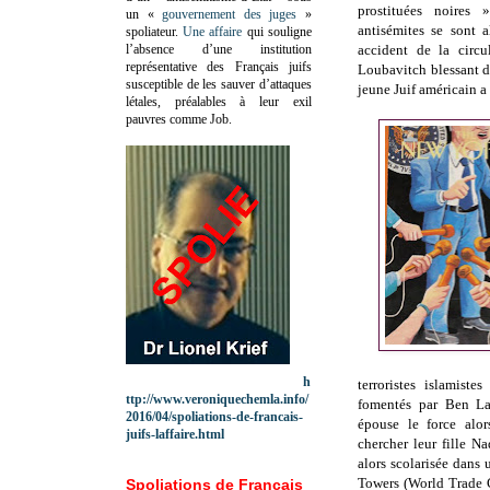
prostituées noires
un «
gouvernement des juges
»
antisémites se sont a
spoliateur.
Une affaire
qui souligne
l’absence d’une institution
accident de la circu
représentative des Français juifs
Loubavitch blessant d
susceptible de les sauver d’attaques
jeune Juif américain a
létales, préalables à leur exil
pauvres comme Job.
h
terroristes islamist
ttp://www.veroniquechemla.info/
fomentés par Ben La
2016/04/spoliations-de-francais-
épouse le force alo
juifs-laffaire.html
chercher leur fille Na
alors scolarisée dans
Towers (World Trade 
Spoliations de Français