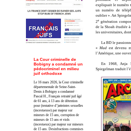
expliquait le numéro t
un numéro de télép
oublier ». Art Spiegel
e
2
génération composé
de la Shoah étudiée à
les universitaires, don
La BD le passionne
«
Mad
est devenu ma
l’Amérique, une ouvert
La Cour criminelle de
En 1968, Anja Sp
Bobigny a condamné un
pédocriminel en milieu
Spiegelman traduit l’ém
juif orthodoxe
Le 16 mars 2026, la Cour criminelle
départementale de Seine-Saint-
Denis à Bobigny a condamné
Pascal H., Français retraité juif âgé
de 61 ans, à 13 ans de détention
pour (tentative d’)atteintes sexuelles
(incestueuse) par majeur sur
mineurs de 15 ans, corruption de
mineurs de 15 ans et viols
(incestueux) par majeur sur mineurs
de 15 ans. Des
infractions commises