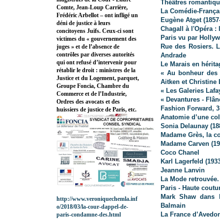
Théâtres romantiqu
Comte, Jean-Loup Carrière,
La Comédie-Françai
Frédéric Arbellot – ont infligé un
Eugène Atget (1857
déni de justice à leurs
Chagall à l'Opéra : 
concitoyens Juifs. Ceux-ci sont
Paris vu par Holly
victimes du « gouvernement des
Rue des Rosiers. L
juges » et de l’absence de
contrôles par diverses autorités
Andrade
qui ont refusé d’intervenir pour
Le Marais en hérita
rétablir le droit : ministres de la
« Au bonheur des 
Justice et du Logement, parquet,
Aitken et Christine 
Groupe Foncia, Chambre du
« Les Galeries Lafa
Commerce et de l’Industrie,
« Devantures - Flâ
Ordres des avocats et des
Fashion Forward, 3
huissiers de justice de Paris, etc.
Anatomie d’une col
Sonia Delaunay (18
Madame Grès, la co
Madame Carven (19
Coco Chanel
Karl Lagerfeld
(1933
Jeanne Lanvin
La Mode retrouvée.
Paris - Haute coutu
Mark Shaw dans l’
http://www.veroniquechemla.inf
Balmain
o/2018/03/la-cour-dappel-de-
La France d’Avedo
paris-condamne-des.html