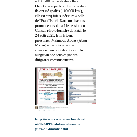
à 150-200 milliards de dollars.
Quant à la superficie des biens dont
ils ont été spoliés (100 000 km²),
elle est cinq fois supérieure à celle
de l'Etat d'Israël. Dans un discours
prononcé lors de la 11e session du
Conseil révolutionnaire du Fatah le
24 août 2023, le Président
palestinien Mahmoud Abbas (Abou
Mazen) a nié notamment le
caractère contraint de cet exil. Une
allégation non relevée par des
dirigeants communautaires.
http://www.veroniquechemla.inf
o/2023/09/lexil-du-million-de-
juifs-du-monde.html