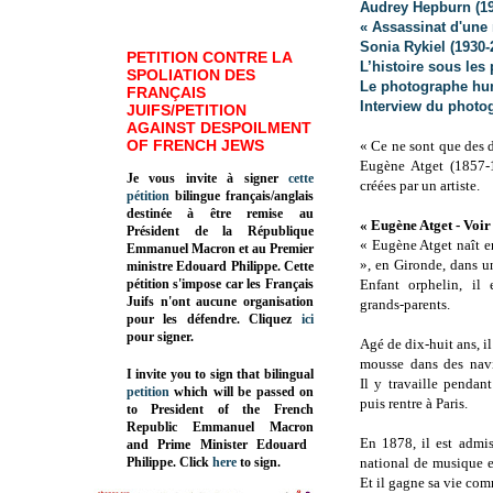
Audrey Hepburn (19
« Assassinat d'une
Sonia Rykiel (1930-
PETITION CONTRE LA
L’histoire sous les
SPOLIATION DES
Le photographe hum
FRANÇAIS
Interview du photo
JUIFS/PETITION
AGAINST DESPOILMENT
OF FRENCH JEWS
« Ce ne sont que des 
Eugène Atget (1857-1
Je vous invite à signer
cette
créées par un artiste.
pétition
bilingue français/anglais
destinée à être remise au
« Eugène Atget - Voir
Président de la République
« Eugène Atget naît 
Emmanuel Macron et au Premier
», en Gironde, dans u
ministre Edouard Philippe. Cette
pétition s'impose car les Français
Enfant orphelin, il 
Juifs n'ont aucune organisation
grands-parents.
pour les défendre. Cliquez
ici
pour signer.
Agé de dix-huit ans, i
mousse dans des nav
I invite you to sign that bilingual
Il y travaille pendant
petition
which will be passed on
puis rentre à Paris.
to President of the French
Republic
Emmanuel Macron
En 1878, il est admi
and Prime Minister
Edouard
Philippe
.
Click
here
to sign.
national de musique et
Et il gagne sa vie co