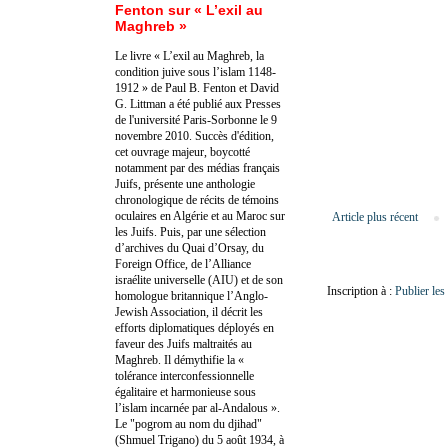
Fenton sur « L’exil au
Maghreb »
Le livre « L’exil au Maghreb, la
condition juive sous l’islam 1148-
1912 » de Paul B. Fenton et David
G. Littman a été publié aux Presses
de l'université Paris-Sorbonne le 9
novembre 2010. Succès d'édition,
cet ouvrage majeur, boycotté
notamment par des médias français
Juifs, présente une anthologie
chronologique de récits de témoins
oculaires en Algérie et au Maroc sur
Article plus récent
les Juifs. Puis, par une sélection
d’archives du Quai d’Orsay, du
Foreign Office, de l’Alliance
israélite universelle (AIU) et de son
Inscription à :
Publier le
homologue britannique l’Anglo-
Jewish Association, il décrit les
efforts diplomatiques déployés en
faveur des Juifs maltraités au
Maghreb. Il démythifie la «
tolérance interconfessionnelle
égalitaire et harmonieuse sous
l’islam incarnée par al-Andalous ».
Le "pogrom au nom du djihad"
(Shmuel Trigano) du 5 août 1934, à