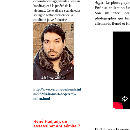
circonstances aggravantes liées au
Atget
. Le photograph
handicap et à la judéité de la
Enfin sa collection f
victime... Cette affaire scandaleuse
Son influence inte
souligne l'effondrement de la
photographes qui lui
condition juive française.
allemands Bernd et Hi
http://www.veroniquechemla.inf
o/2022/04/la-mort-de-jeremy-
cohen.html
René Hadjadj, un
assassinat antisémite ?
Du 3 juin au 19 sept