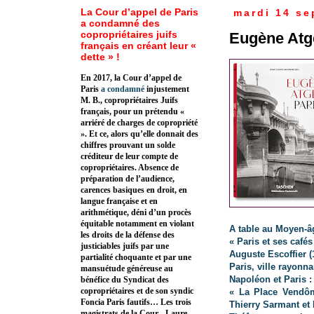
La Cour d’appel de Paris
mardi 14 se
a condamné des
copropriétaires juifs
Eugène Atge
français en créant leur «
dette » !
En 2017, la Cour d’appel de
Paris
a condamné
injustement
M. B., copropriétaires Juifs
français, pour un prétendu «
arriéré de charges de copropriété
». Et ce, alors qu’elle donnait des
chiffres prouvant un solde
créditeur de leur compte de
copropriétaires. Absence de
préparation de l’audience,
carences basiques en droit, en
langue française et en
arithmétique, déni d’un procès
équitable notamment en violant
A table au Moyen-â
les droits de la défense des
« Paris et ses café
justiciables juifs par une
Auguste Escoffier (
partialité choquante et par une
Paris, ville rayonna
mansuétude généreuse au
Napoléon et Paris :
bénéfice du Syndicat des
copropriétaires et de son syndic
« La Place Vendôme
Foncia Paris fautifs… Les trois
Thierry Sarmant e
magistrats de la Cour - Laure