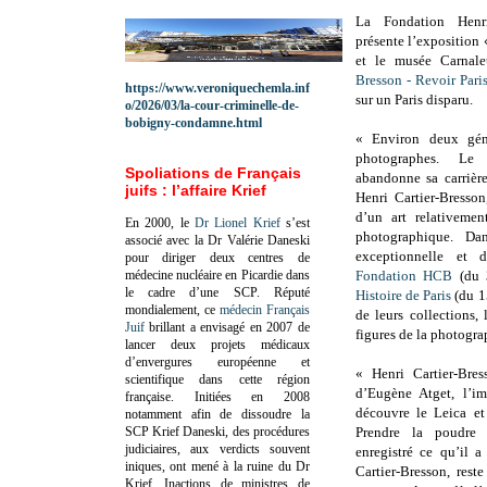
La Fondation Henr
présente l’exposition
et le musée Carnal
Bresson - Revoir Pari
https://www.veroniquechemla.inf
sur un Paris disparu.
o/2026/03/la-cour-criminelle-de-
bobigny-condamne.html
« Environ deux géné
photographes. Le
Spoliations de Français
abandonne sa carrièr
juifs : l’affaire Krief
Henri Cartier-Bresson
d’un art relativemen
En 2000, le
Dr Lionel Krief
s’est
photographique. Da
associé avec la Dr Valérie Daneski
exceptionnelle et d
pour diriger deux centres de
médecine nucléaire en Picardie dans
Fondation HCB
(du 
le cadre d’une SCP.
Réputé
Histoire de Paris
(du 15
mondialement, ce
médecin Français
de leurs collections,
Juif
brillant a envisagé en 2007 de
figures de la photogra
lancer deux projets médicaux
d’envergures européenne et
« Henri Cartier-Bres
scientifique dans cette région
d’Eugène Atget, l’i
française.
Initiées en 2008
découvre le Leica et
notamment afin de dissoudre la
SCP Krief Daneski, des procédures
Prendre la poudre 
judiciaires, aux verdicts souvent
enregistré ce qu’il 
iniques, ont mené à la ruine du Dr
Cartier-Bresson, rest
Krief.
Inactions de ministres de