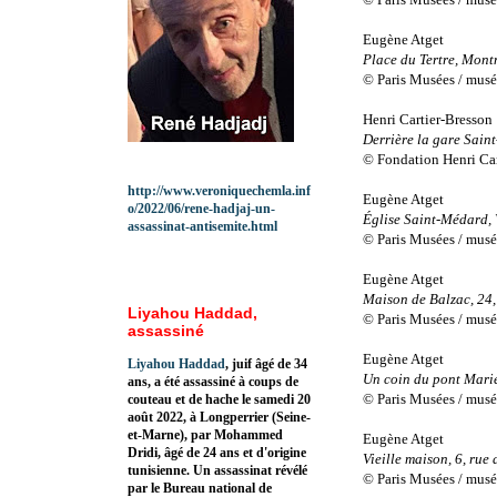
Eugène Atget
Place du Tertre, Mont
© Paris Musées / musée
Henri Cartier-Bresson
Derrière la gare Saint
© Fondation Henri Ca
http://www.veroniquechemla.inf
Eugène Atget
o/2022/06/rene-hadjaj-un-
Église Saint-Médard, 
assassinat-antisemite.html
© Paris Musées / musée
Eugène Atget
Maison de Balzac, 24,
Liyahou Haddad,
© Paris Musées / musée
assassiné
Eugène Atget
Liyahou Haddad
, juif âgé de 34
Un coin du pont Marie
ans, a été assassiné à coups de
© Paris Musées / musée
couteau et de hache le samedi 20
août 2022, à Longperrier (Seine-
et-Marne), par Mohammed
Eugène Atget
Dridi, âgé de 24 ans et d'origine
Vieille maison, 6, rue 
tunisienne. Un assassinat révélé
© Paris Musées / musée
par le Bureau national de