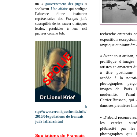
un «
gouvernement des juges
»
spoliateur.
Une affaire
qui souligne
l’absence d’une institution
représentative des Français juifs
susceptible de les sauver d’attaques
létales, préalables à leur exil
pauvres comme Job.
recherche entrepris c
exposition exceptionn
atypique et pionnière 
« Avant tout artisan,
prolifique d’images
artistes et amateurs du
à titre posthume 
accède à la notorié
photographes perç
images de Paris 
modernité. Par
Cartier‑Bresson, qui 
dans ses premières ima
h
ttp://www.veroniquechemla.info/
2016/04/spoliations-de-francais-
« D’abord reconnu aux
juifs-laffaire.html
les cercles surréa
plébiscité par les
photographes qui l
Spoliations de Français