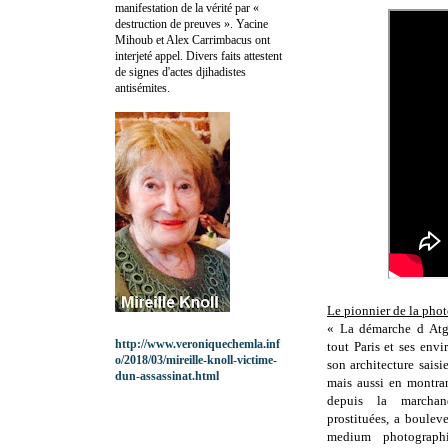
manifestation de la vérité par «
destruction de preuves ». Yacine
Mihoub et Alex Carrimbacus ont
interjeté appel. Divers faits attestent
de signes d'actes djihadistes
antisémites.
Le pionnier de la ph
« La démarche d Atge
http://www.veroniquechemla.inf
tout Paris et ses env
o/2018/03/mireille-knoll-victime-
son architecture saisi
dun-assassinat.html
mais aussi en montran
depuis la marchan
prostituées, a bouleve
medium photographi