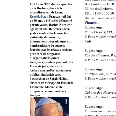
A la
Fondation HCB
Le 17 mai 2022, dans le quartier
de la Duchère, dans le 9e
79, rue des Archives –
arrondissement de Lyon,
Tél. : 01 40 61 50 50
RenéHadjadj
, Français juif âgé
Du mardi au dimanche 
de 89 ans, a été tué et défenestré
Visuels :
par un voisin, Rachid Kheniche,
Eugène Atget
âgé de 50 ans. Réticences de la
Parc Delessert, XVIe,
justice à admettre le caractère
© Paris Musées / musé
antisémite du meurtre,
Paris
informations déterminantes sur
l’antisémitisme du suspect
fournies par les réseaux sociaux,
Eugène Atget
prudence de dirigeants
Rue des Chantres, IVe
d’organisations juives
© Paris Musées / musée
françaises, émotion profonde des
Français juifs, silence de
Eugène Atget
mainstream medias
, notamment
Fortifications, porte 
publics, similarités avec
© Paris Musées / musée
l’assassinat de Sarah Halimi,
absence de message du Président
Emmanuel Macron et de
Eugène Atget
dirigeants communautaires
Cabaret de l’Homme ar
français…
© Paris Musées / musée
Eugène Atget
Fontaine du passage de
© Paris Musées / musée