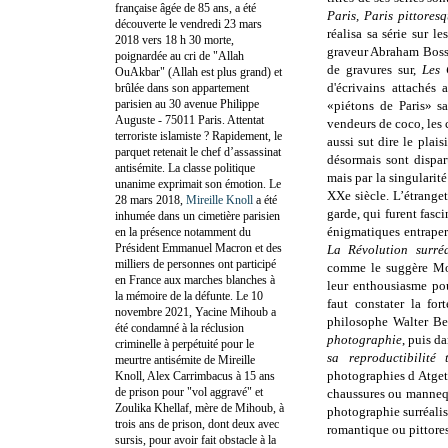
française âgée de 85 ans, a été
Paris, Paris pittores
découverte le vendredi 23 mars
réalisa sa série sur le
2018 vers 18 h 30 morte,
graveur Abraham Bosse
poignardée au cri de "Allah
de gravures sur,
Les 
OuAkbar" (Allah est plus grand) et
d'écrivains attachés
brûlée dans son appartement
parisien au 30 avenue Philippe
«piétons de Paris» sa
Auguste - 75011 Paris. Attentat
vendeurs de coco, les 
terroriste islamiste ? Rapidement, le
aussi sut dire le plais
parquet retenait le chef d’assassinat
désormais sont dispar
antisémite. La classe politique
mais par la singularit
unanime exprimait son émotion. Le
XXe siècle. L’étrangeté
28 mars 2018,
Mireille Knoll
a été
garde, qui furent fasci
inhumée dans un cimetière parisien
énigmatiques entraper
en la présence notamment du
Président Emmanuel Macron et des
La Révolution surréa
milliers de personnes ont participé
comme le suggère Moll
en France aux marches blanches à
leur enthousiasme pou
la mémoire de la défunte. Le 10
faut constater la for
novembre 2021, Yacine Mihoub a
philosophe Walter Be
été condamné à la réclusion
photographie
, puis d
criminelle à perpétuité pour le
sa reproductibilité 
meurtre antisémite de Mireille
photographies d Atget.
Knoll, Alex Carrimbacus à 15 ans
de prison pour "vol aggravé" et
chaussures ou mannequi
Zoulika Khellaf, mère de Mihoub, à
photographie surréalist
trois ans de prison, dont deux avec
romantique ou pittore
sursis, pour avoir fait obstacle à la