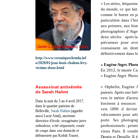
« Les séries, fréquen
du monde, ce qui fait
comme le furent en pa
particulière dans l’hi
aux peintres, aux his
photographies d’Atge
deux siècles : après l
précurseur pour avo
connaissent un desti
définitivement dans le
http://www.veroniquechemla.inf
o/2020/01/jean-louis-chalom-levy-
« Eugène Atget. Phot
victime-dune.html
En 2012, le musée Car
« Eugène Atget. Photo
Assassinat antisémite
« Orphelin, Eugène A
de Sarah Halimi
parents. Après une brèv
vers le métier d'acte
Dans la nuit du 3 au 4 avril 2017,
forcèrent à renoncer. 
dans le quartier parisien de
vers 1890 il devint
Belleville,
Sarah Halimi
(appelée
«documents pour artis
aussi Lucie Attal), ancienne
porte. Ses photogra
directrice d'école, sexagénaire juive
professionnels : peintr
orthodoxe, a été séquestrée, rouée
de coups dans son domicile et
vieux Paris. Il vendit
défenestrée par Kobili Traoré,
Derain et Detaille. Il 