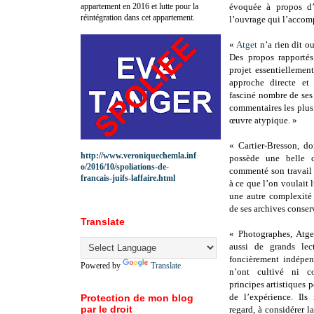
appartement en 2016 et lutte pour la
évoquée à propos d’
réintégration dans cet appartement.
l’ouvrage qui l’accomp
«
Atget
n’a rien dit ou
Des propos rapportés
projet essentiellemen
approche directe et
fasciné nombre de ses
commentaires les plus 
œuvre atypique. »
« Cartier-Bresson, d
http://www.veroniquechemla.inf
possède une belle c
o/2016/10/spoliations-de-
commenté son travail 
francais-juifs-laffaire.html
à ce que l’on voulait lu
une autre complexité
de ses archives conser
Translate
« Photographes, Atge
aussi de grands lec
foncièrement indépen
Powered by
Translate
n’ont cultivé ni co
principes artistiques p
de l’expérience. Ils
Protection de mon blog
par le droit
regard, à considérer 