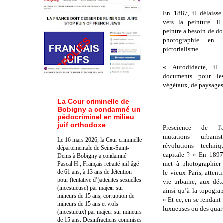
En 1887, il délaisse c
vers la peinture. I
peintre a besoin de do
photographie en 
pictorialisme.
« Autodidacte, il
documents pour le
végétaux, de paysages 
La Cour criminelle de
Bobigny a condamné un
pédocriminel en milieu
juif orthodoxe
Prescience de l'a
mutations urbani
Le 16 mars 2026, la Cour criminelle
révolutions techniq
départementale de Seine-Saint-
capitale ? « En 1897
Denis à Bobigny a condamné
met à photographier
Pascal H., Français retraité juif âgé
de 61 ans, à 13 ans de détention
le vieux Paris, attent
pour (tentative d’)atteintes sexuelles
vie urbaine, aux déta
(incestueuse) par majeur sur
ainsi qu’à la topograp
mineurs de 15 ans, corruption de
» Et ce, en se rendan
mineurs de 15 ans et viols
luxueuses ou des quart
(incestueux) par majeur sur mineurs
de 15 ans. Des
infractions commises