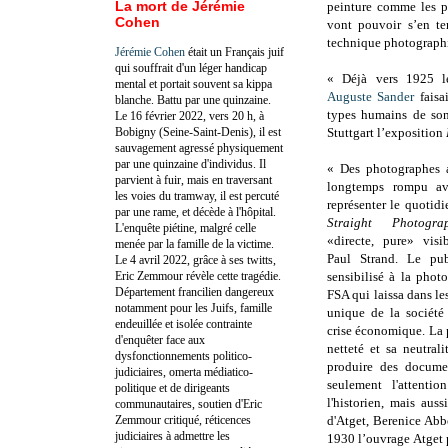
La mort de Jérémie
peinture comme les pic
Cohen
vont pouvoir s’en ten
technique photograph
Jérémie Cohen
était un Français juif
qui souffrait d'un léger handicap
« Déjà vers 1925 l
mental et portait souvent sa kippa
Auguste Sander
faisai
blanche. Battu par une quinzaine.
types humains de son
Le 16 février 2022, vers 20 h, à
Bobigny (Seine-Saint-Denis), il est
Stuttgart l’exposition
sauvagement agressé physiquement
par une quinzaine d'individus. Il
« Des photographes a
parvient à fuir, mais en traversant
longtemps rompu ave
les voies du tramway, il est percuté
représenter le quotidie
par une rame, et décède à l'hôpital.
Straight Photograp
L'enquête piétine, malgré celle
«directe, pure» visi
menée par la famille de la victime.
Paul Strand. Le pub
Le 4 avril 2022, grâce à ses twitts,
Eric Zemmour révèle cette tragédie.
sensibilisé à la phot
Département francilien dangereux
FSA qui laissa dans l
notamment pour les Juifs, famille
unique de la société
endeuillée et isolée contrainte
crise économique. La 
d'enquêter face aux
netteté et sa neutral
dysfonctionnements politico-
produire des documen
judiciaires, omerta médiatico-
seulement l'attenti
politique et de dirigeants
l'historien, mais aus
communautaires, soutien d'Eric
Zemmour critiqué, réticences
d'Atget, Berenice Abb
judiciaires à admettre les
1930 l’ouvrage Atget 