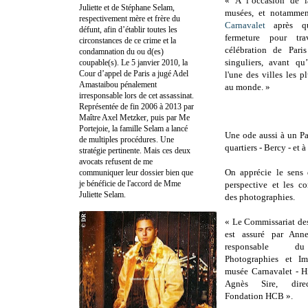
« À l’occasion de l
Juliette et de Stéphane Selam,
musées, et notamme
respectivement mère et frère du
Carnavalet
après qu
défunt, afin d’établir toutes les
fermeture pour tra
circonstances de ce crime et la
célébration de Pari
condamnation du ou d(es)
singuliers, avant qu
coupable(s). Le 5 janvier 2010, la
Cour d’appel de Paris a jugé Adel
l'une des villes les 
Amastaibou pénalement
au monde. »
irresponsable lors de cet assassinat.
Représentée de fin 2006 à 2013 par
Maître Axel Metzker, puis par Me
Portejoie, la famille Selam a lancé
Une ode aussi à un Par
de multiples procédures. Une
quartiers - Bercy - et 
stratégie pertinente. Mais ces deux
avocats refusent de me
On apprécie le sens 
communiquer leur dossier bien que
je bénéficie de l'accord de Mme
perspective et les co
Juliette Selam.
des photographies.
« Le Commissariat de
est assuré par Ann
responsable du
Photographies et Im
musée Carnavalet - Hi
Agnès Sire, direct
Fondation HCB ».