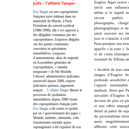
Eugène Atget exerce
juifs : l’affaire Tanger
siècle une influenc
Eva Tanger
est une copropriétaire
même si le regard su
française juive habitant dans un
encore parfois 
immeuble du Marais, à Paris.
photographe, charg
Présidente du conseil syndical
photographique et de
(1988-1998), elle s’est opposée à
saisit souvent ses i
des illégalités commises par des
jour et s’attache à col
copropriétaires. Emprises illégales
Paris pendant une trent
sur des parties communes,
convoitise et spéculation
appelle « la zone ». 
immobilières, soupçons
et de cours témoigne
d’antisémitisme, abus de majorité
tournant du XXème siè
en Assemblées générales de
copropriétaires, « mandat
« Au-delà de leur car
temporaire » de Me Michèle
images d’Eugène At
Lebossé, administratrice judiciaire,
profonde sensibilité e
renouvelé depuis 2009, experts
l’apport inestimab
judiciaires partiaux, jugements
iniques…
L’affaire Tanger
illustre le
medium. Alors que Pa
processus de spoliations
travailler d’Eugène 
immobilières depuis 2000 visant
devenir de plus en pl
des copropriétaires français juifs.
et aux effets atmosp
Eva Tanger
a été ruinée et spoliée
détail (à partir de su
par un « gouvernement des juges ».
du pictorialisme trio
Malade, endettée, calomniée, cette
aussi singulièreme
fonctionnaire retraitée quasi-
affleurer cette noti
septuagénaire a été expulsée de son