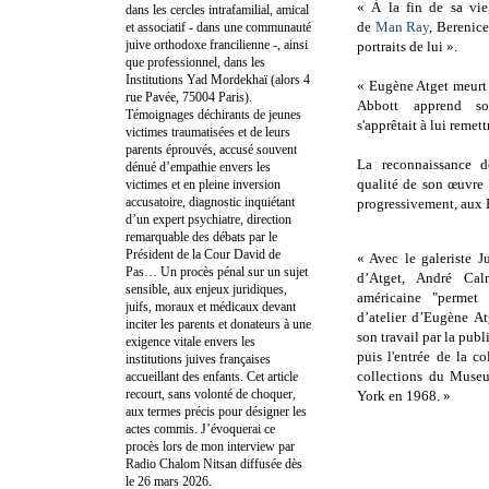
« À la fin de sa vie,
dans les cercles intrafamilial, amical
de
Man Ray
, Berenic
et associatif - dans une communauté
juive orthodoxe francilienne -, ainsi
portraits de lui ».
que professionnel, dans les
Institutions Yad Mordekhaï (alors 4
« Eugène Atget meurt 
rue Pavée, 75004 Paris).
Abbott apprend so
Témoignages déchirants de jeunes
s'apprêtait à lui remet
victimes traumatisées et de leurs
parents éprouvés, accusé souvent
La reconnaissance d
dénué d’empathie envers les
qualité de son œuvre s
victimes et en pleine inversion
accusatoire, diagnostic inquiétant
progressivement, aux E
d’un expert psychiatre, direction
remarquable des débats par le
Président de la Cour David de
« Avec le galeriste J
Pas… Un procès pénal sur un sujet
d’Atget, André Calm
sensible, aux enjeux juridiques,
américaine "permet
juifs, moraux et médicaux devant
d’atelier d’Eugène At
inciter les parents et donateurs à une
son travail par la pub
exigence vitale envers les
puis l'entrée de la c
institutions juives françaises
collections du Muse
accueillant des enfants. Cet article
recourt, sans volonté de choquer,
York en 1968. »
aux termes précis pour désigner les
actes commis. J’évoquerai ce
procès lors de mon interview par
Radio Chalom Nitsan diffusée dès
le 26 mars 2026.