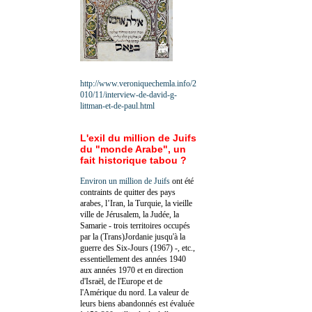
http://www.veroniquechemla.info/2
010/11/interview-de-david-g-
littman-et-de-paul.html
L'exil du million de Juifs
du "monde Arabe", un
fait historique tabou ?
Environ un million de Juifs
ont été
contraints de quitter des pays
arabes, l’Iran, la Turquie, la vieille
ville de Jérusalem, la Judée, la
Samarie - trois territoires occupés
par la (Trans)Jordanie jusqu'à la
guerre des Six-Jours (1967) -, etc.,
essentiellement des années 1940
aux années 1970 et en direction
d'Israël, de l'Europe et de
l'Amérique du nord. La valeur de
leurs biens abandonnés est évaluée