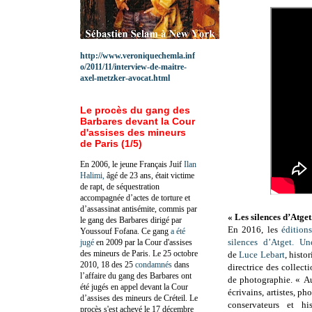
http://www.veroniquechemla.inf
o/2011/11/interview-de-maitre-
axel-metzker-avocat.html
Le procès du gang des
Barbares devant la Cour
d'assises des mineurs
de Paris (1/5)
En 2006, le jeune Français Juif
Ilan
Halimi,
âgé de 23 ans, était victime
de rapt, de séquestration
accompagnée d’actes de torture et
d’assassinat antisémite, commis par
«
Les silences d’Atget
le gang des Barbares dirigé par
En 2016, les
édition
Youssouf Fofana. Ce gang
a été
silences d’Atget. Un
jugé
en 2009 par la Cour d'assises
des mineurs de Paris. Le 25 octobre
de
Luce Lebart
, histo
2010, 18 des 25
condamnés
dans
directrice des collect
l’affaire du gang des Barbares ont
de photographie.
«
Au
été jugés en appel devant la Cour
écrivains, artistes, ph
d’assises des mineurs de Créteil. Le
conservateurs et hi
procès s'est achevé le 17 décembre