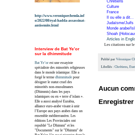
Chrétiens
Culture
France
http://www.veroniquechemla.inf
Il ou elle a dit...
o/2022/08/eyal-hadda-assassinat-
Judaïsme/Juifs
antisemite.html
Monde arabe/Is
Shoah (
Holocau
Articles in Engl
Les citations sur l
Interview de Bat Ye’or
sur la dhimmitude
Publié par
Véronique C
Bat Ye’or
est une essayiste
Libellés :
Chrétiens
,
Eta
spécialiste des minorités religieuses
dans le monde islamique. Elle a
forgé le terme
dhimmitude
pour
désigner le statut cruel des
minorités non-musulmanes
Aucun comm
(Dhimmis) dans les pays
islamiques ou en « terre d’islam ».
Enregistre
Elle a aussi analysé Eurabia,
alliance euro-arabe visant à unir
l’Europe aux pays arabes dans un
ensemble méditerranéen. Les
éditions Les Provinciales ont
republié "Le Dhimmi" et les
"Documents" sur le "Dhimmi" de
Bat Ye'or. Un essai pionnier dont la