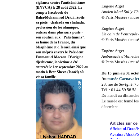
vigilance contre l'antisémitisme
Eugène Atget
(BNVCA) le 28 août 2022. Le
Ancien hôtel Sully-Ch
compte Facebook de
© Paris Musées / musée
Baha/Mohammed Dridi, révèle
sa piété - chahada ou shahada,
profession de foi islamique,
Eugène Atget
réitérée dans plusieurs posts -
Un coin de l’entrepôt 
son soutien aux "Palestiniens",
© Paris Musées / musée
sa haine de la France, du
blasphème et d'Israël, ainsi que
Eugène Atget
son mépris envers le Président
Ambassade d’Autriche,
Emmanuel Macron. D’origine
© Paris Musées / musée
djerbienne, la victime a été
enterrée le 1er septembre 2022 au
matin à Beer Sheva (Israël) où
Du 15 juin au 31 oct
vit sa famille.
Au
musée Carnavalet 
23, rue de Sévigné. 75
Tél. : 01 44 59 58 58
Du mardi au dimanche 
Le musée est fermé les 
décembre.
Articles sur ce
Affaire al-Dura/I
Aviation/Mode/S