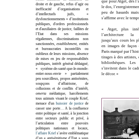
que pour Atget, dès l
droite et de gauche, refus d’agir ou
le dos, l’enregistremen
inefficacité d’organisations et
peu de hasards mais
d’intellectuels juifs, «
s’affirme avec le temps
dysfonctionnements » d’institutions
publiques, d'ordres professionnels
et d'auxiliaires de justice, faillites de
« Atget, plus inté
l’Etat dans ses missions
l’architecture la
régaliennes, discriminations non
jusqu’aux cours les p
sanctionnées,
establishment
, entités
en images de façon 
et bureaucraties incontrôlés ou
Paris marqué par l’hist
oublieux de leurs missions, absence
tirages à des artistes
de mises en jeu de responsabilités
bibliothèques. Les
publiques, intérêt général dédaigné,
s’invitent dans le ca
« système-de-santé-que-le-monde-
entier-nous-envie » partialement
le décor. »
peu sourcilleux, propos antisémites,
soupçons d’affairisme, de
collusions et de conflits d’intérêt,
omerta
médiatique, harcèlements
tous azimuts visant le couple Krief,
menace d'un
huissier de justice
de
casser une porte…
A la confluence
entre politique et santé, à la jonction
entre secteurs public et privé, à
l’articulation entre pouvoirs
politiques nationaux et locaux,
l’affaire Krief
s’avère emblématique
d’un « antisémitisme d’Etat » sous