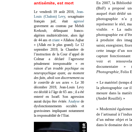
antisémite, est mort
En 2007, la Bibliothè
(BnF) a proposé une
Le vendredi 19 août 2016,
Jean-
auquel était dédié u
Louis (Chalom) Levy
, sexagénaire
photographie n’a 
français juif, était
agressé
représenter le réel, m
gravement au couteau par Mehdi
visible. « La radi
Kerkoub, délinquant franco-
photographie est d’êt
algérien multirécidiviste, alors âgé
à produire des imag
de 44 ans et
criant
« Allahou Aqbar
» (Allah est le plus grand). Le 12
saisir, enregistrer, fix
septembre 2019, la Chambre de
cette image d’un no
l’instruction de la Cour d’appel de
capture fonctionnan
Colmar a déclaré l’agresseur
voir et renouvel
pénalement irresponsable
«
en
documentaire » 
raison d’un trouble psychique ou
Photographie
, Folio 
neuropsychique ayant, au moment
des faits, aboli son discernement ou
« Le matériel (temps d
le contrôle de ses actes
»
. Le 30
décembre 2019, Jean-Louis Levy
la photographie car il
est décédé à l’âge de 65 ans ; il a été
mesure dans la matiè
enterré en Israël. Son agression
(André Rouillé). »
aurait du/pu être évitée.
Analyse
de
dysfonctionnements occultés et
« Modernité également
gravissimes impliquant notamment
de l’artisanal à l’indu
la responsabilité de l’Etat.
d’un même objet et la 
dans le domaine des i