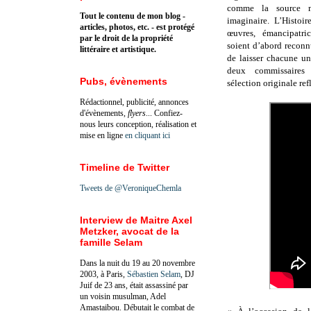
comme la source m
Tout le contenu de mon blog -
imaginaire. L’Histoi
articles, photos, etc. - est protégé
œuvres, émancipatri
par le droit de la propriété
soient d’abord reconn
littéraire et artistique.
de laisser chacune u
deux commissaires
Pubs, évènements
sélection originale re
Rédactionnel, publicité, annonces
d'évènements,
flyers
... Confiez-
nous leurs conception, réalisation et
mise en ligne
en cliquant ici
Timeline de Twitter
Tweets de @VeroniqueChemla
Interview de Maitre Axel
Metzker, avocat de la
famille Selam
Dans la nuit du 19 au 20 novembre
2003, à Paris,
Sébastien Selam
, DJ
Juif de 23 ans, était assassiné par
un voisin musulman, Adel
Amastaibou. Débutait le combat de