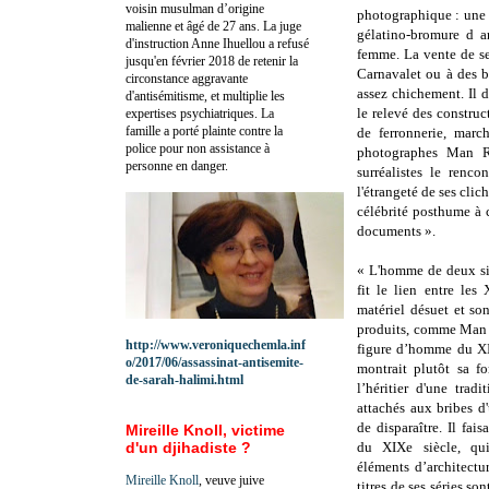
voisin musulman d’origine
photographique : une 
malienne et âgé de 27 ans. La juge
gélatino-bromure d ar
d'instruction Anne Ihuellou a refusé
femme. La vente de se
jusqu'en février 2018 de retenir la
Carnavalet ou à des b
circonstance aggravante
assez chichement. Il 
d'antisémitisme, et multiplie les
le relevé des construct
expertises psychiatriques. La
famille a porté plainte contre la
de ferronnerie, march
police pour non assistance à
photographes Man R
personne en danger.
surréalistes le renc
l'étrangeté de ses clic
célébrité posthume à 
documents ».
« L'homme de deux siè
fit le lien entre les
matériel désuet et so
produits, comme Man R
http://www.veroniquechemla.inf
figure d’homme du XIX
o/2017/06/assassinat-antisemite-
montrait plutôt sa fo
de-sarah-halimi.html
l’héritier d'une tradi
attachés aux bribes d'
de disparaître. Il fais
Mireille Knoll, victime
d'un djihadiste ?
du XIXe siècle, qui
éléments d’architectu
Mireille Knoll
, veuve juive
titres de ses séries so