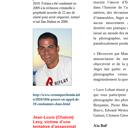
inscrire l’œuvre d’
2010.
Fofana a été c
ondamné en
dans l’histoire de l’
2009 à la réclusion criminelle à
métiers, des devantur
perpétuité assortie de 22 ans de
sûreté pour avoir séquestré, torturé
d’immeubles, Atget n
et tué Ilan Halimi en 2006.
aucun mouvement ar
derrière une pratique 
laissé au monde des mi
la photographie, s
paradoxalement produi
«
Découvert par Man 
annonciateur du sur
objectivité et de la
Atget fait parler et
photographie vers
magistralement la que
«
Luce Lebart réunit p
qui tous participen
http://www.veroniquechemla.inf
o/2010/10/le-proces-en-appel-de-
photographe des phot
19-condamnes-dans.html
Benjamin, Pierre Ma
Bravo, Edward Weston
Galassi, Clement Gre
Jean-Louis (Chalom)
Levy, victime d’une
A la BnF
tentative d’assassinat