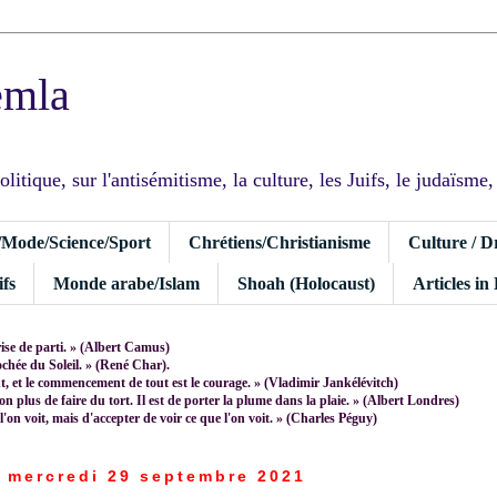
emla
tique, sur l'antisémitisme, la culture, les Juifs, le judaïsme, I
/Mode/Science/Sport
Chrétiens/Christianisme
Culture / D
fs
Monde arabe/Islam
Shoah (Holocaust)
Articles in
rise de parti. » (Albert Camus)
rochée du Soleil. » (René Char).
 et le commencement de tout est le courage. » (Vladimir Jankélévitch)
non plus de faire du tort. Il est de porter la plume dans la plaie. » (Albert Londres)
 l'on voit, mais d'accepter de voir ce que l'on voit. » (Charles Péguy)
mercredi 29 septembre 2021