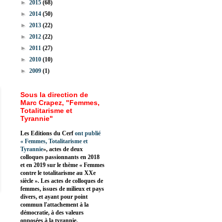
►
2015
(68)
►
2014
(50)
►
2013
(22)
►
2012
(22)
►
2011
(27)
►
2010
(10)
►
2009
(1)
Sous la direction de
Marc Crapez, "Femmes,
Totalitarisme et
Tyrannie"
Les Editions du Cerf
ont publié
«
Femmes, Totalitarisme et
Tyrannie
», actes de deux
colloques passionnants en 2018
et en 2019 sur le thème « Femmes
contre le totalitarisme au XXe
siècle ». Les actes de colloques de
femmes, issues de milieux et pays
divers, et ayant pour point
commun l'attachement à la
démocratie, à des valeurs
opposées à la tyrannie.