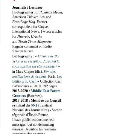
Journalist-Lecturer-
Photographer
for
Pajamas Media,
American Thinker, Ami
and
FrontPage Mag
. Former
correspondent for Guysen
International News. I wrote articles
Haaretz
L'Arche
for
,
Torah Times Magazine
and
Regular columnist on Radio
Shalom Nitsan
L’œuvre de Bat
Bibliography
:
«
Ye’or et sa réception. Jusqu’où la
contradiction est-elle possible ?
»
Femmes,
in Marc Crapez (dir.),
totalitarisme & tyrannie
. Paris,
Les
Editions du Cerf
, « Collection Cerf
Patrimoines », 2019, 392 pages
Middle East Forum
2015-2020 :
Grantees
(Bourses).
2017-2018 : Membre du Conseil
SNJ
syndical du
(Syndicat
National des Journalistes) - Section
régionale d’Île-de-France.
I have published documented
messages, but not defamating
remarks. Je publie les réactions