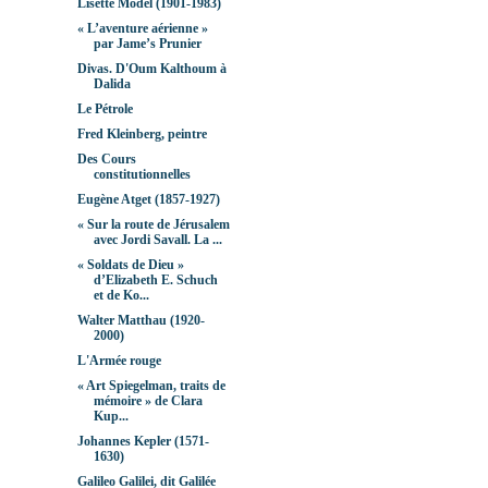
Lisette Model (1901-1983)
« L’aventure aérienne »
par Jame’s Prunier
Divas. D'Oum Kalthoum à
Dalida
Le Pétrole
Fred Kleinberg, peintre
Des Cours
constitutionnelles
Eugène Atget (1857-1927)
« Sur la route de Jérusalem
avec Jordi Savall. La ...
« Soldats de Dieu »
d’Elizabeth E. Schuch
et de Ko...
Walter Matthau (1920-
2000)
L'Armée rouge
« Art Spiegelman, traits de
mémoire » de Clara
Kup...
Johannes Kepler (1571-
1630)
Galileo Galilei, dit Galilée