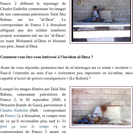
France 2 diffusait le reportage de
Charles Enderlin commentant les images
de son cameraman palestinien Talal Abu
Rahma sur les "al-Dura". Le
correspondant de France 2 à Jérusalem
alléguait que des soldats israéliens
avaient sciemment tiré sur les "al-Dura",
en tuant Mohamed al-Dura et blessant
son père, Jamal al-Dura.
Comment vous êtes-vous intéressé à l’incident al-Dura ?
Avant de vous répondre, permettez-moi de m’interroger sur ce terme « incident ».
Faut-il l’entendre au sens d’un «
événement peu important en lui-même, mais
capable d’avoir de graves conséquences
» (Le Robert) ?
Lorsque les images filmées par Talal Abu
Rahma, cameraman palestinien de
France 2, le 30 septembre 2000, à
Netzarim (bande de Gaza), parviennent à
Charles Enderlin
(Ndlr : correspondant
de
France 2
), à Jérusalem, et compte tenu
de ce qu’il reconnaîtra plus tard («
Ils
font ça tout le temps
»), ce
correspondant de France 2 aurait, en