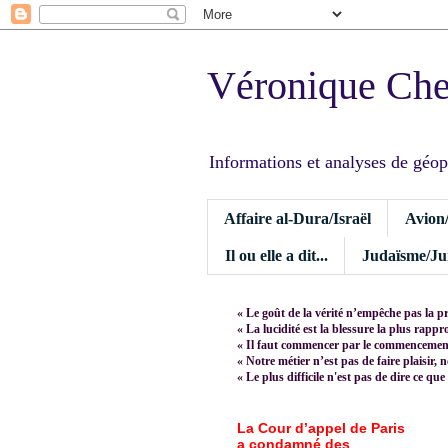
Véronique Ch
Informations et analyses de géopoli
Affaire al-Dura/Israël
Avion
Il ou elle a dit...
Judaïsme/Jui
« Le goût de la vérité n’empêche pas la p
« La lucidité est la blessure la plus rapp
« Il faut commencer par le commencement,
« Notre métier n’est pas de faire plaisir, 
« Le plus difficile n'est pas de dire ce que
La Cour d’appel de Paris
a condamné des