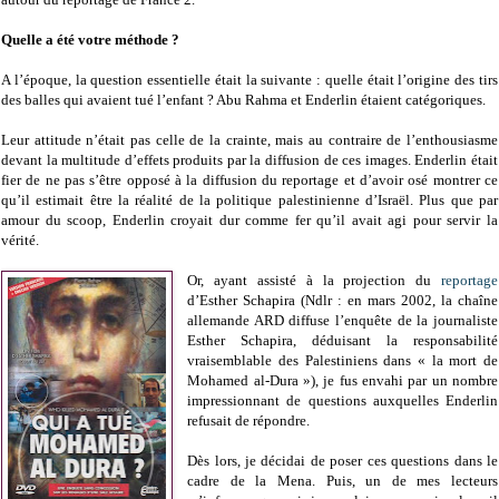
Quelle a été votre méthode ?
A l’époque, la question essentielle était la suivante : quelle était l’origine des tirs
des balles qui avaient tué l’enfant ? Abu Rahma et Enderlin étaient catégoriques.
Leur attitude n’était pas celle de la crainte, mais au contraire de l’enthousiasme
devant la multitude d’effets produits par la diffusion de ces images. Enderlin était
fier de ne pas s’être opposé à la diffusion du reportage et d’avoir osé montrer ce
qu’il estimait être la réalité de la politique palestinienne d’Israël. Plus que par
amour du scoop, Enderlin croyait dur comme fer qu’il avait agi pour servir la
vérité.
Or, ayant assisté à la projection du
reportage
d’Esther Schapira (Ndlr : en mars 2002, la chaîne
allemande ARD diffuse l’enquête de la journaliste
Esther Schapira, déduisant la responsabilité
vraisemblable des Palestiniens dans « la mort de
Mohamed al-Dura »), je fus envahi par un nombre
impressionnant de questions auxquelles Enderlin
refusait de répondre.
Dès lors, je décidai de poser ces questions dans le
cadre de la Mena. Puis, un de mes lecteurs