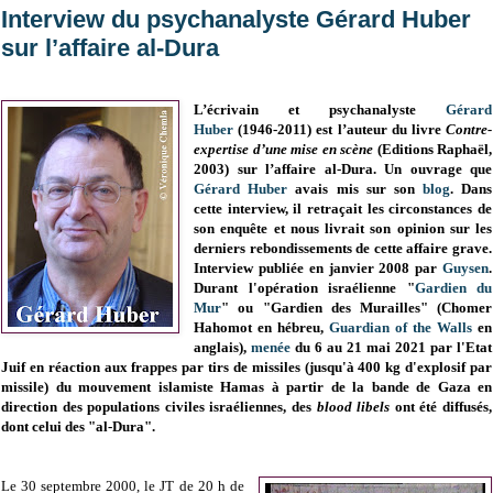
Interview du psychanalyste Gérard Huber
sur l’affaire al-Dura
L’écrivain et psychanalyste
Gérard
Huber
(
1946-2011)
est l’auteur du livre
Contre-
expertise d’une mise en scène
(Editions Raphaël,
2003) sur l’affaire al-Dura. Un ouvrage que
Gérard Huber
avais mis sur son
blog
. Dans
cette interview, il retraçait les circonstances de
son enquête et nous livrait son opinion sur les
derniers rebondissements de cette affaire grave.
Interview publiée en janvier 2008 par
Guysen
.
Durant l
'opération israélienne "
Gardien du
Mur
" ou "Gardien des Murailles" (Chomer
Hahomot en hébreu,
Guardian of the Walls
en
anglais),
menée
du 6 au 21 mai 2021 par l'Etat
Juif en réaction
aux frappes par tirs de missiles (jusqu'à 400 kg d'explosif par
missile)
du mouvement islamiste Hamas à partir de la bande de Gaza en
direction des populations civiles israéliennes, d
es
blood libels
ont été diffusés,
dont celui des "al-Dura".
Le 30 septembre 2000, le JT de 20 h de