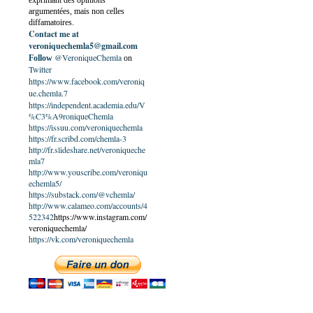
exprimant des opinions
argumentées, mais non celles
diffamatoires.
Contact me at
veroniquechemla5@gmail.com
@VeroniqueChemla
Follow
on
Twitter
https://www.facebook.com/veroniq
ue.chemla.7
https://independent.academia.edu/V
%C3%A9roniqueChemla
https://issuu.com/veroniquechemla
https://fr.scribd.com/chemla-3
http://fr.slideshare.net/veroniqueche
mla7
http://www.youscribe.com/veroniqu
echemla5/
https://substack.com/@vchemla/
http://www.calameo.com/accounts/4
522342
https://www.instagram.com/
veroniquechemla/
https://vk.com/veroniquechemla