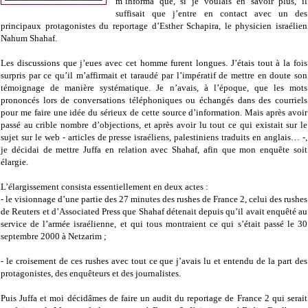
m’informa que, si je voulais en savoir plus, il
suffisait que j’entre en contact avec un des
principaux protagonistes du reportage d’Esther Schapira, le physicien israélien
Nahum Shahaf.
Les discussions que j’eues avec cet homme furent longues. J’étais tout à la fois
surpris par ce qu’il m’affirmait et taraudé par l’impératif de mettre en doute son
témoignage de manière systématique. Je n’avais, à l’époque, que les mots
prononcés lors de conversations téléphoniques ou échangés dans des courriels
pour me faire une idée du sérieux de cette source d’information. Mais après avoir
passé au crible nombre d’objections, et après avoir lu tout ce qui existait sur le
sujet sur le web - articles de presse israéliens, palestiniens traduits en anglais… -,
je décidai de mettre Juffa en relation avec Shahaf, afin que mon enquête soit
élargie.
L’élargissement consista essentiellement en deux actes :
- le visionnage d’une partie des 27 minutes des rushes de France 2, celui des rushes
de Reuters et d’Associated Press que Shahaf détenait depuis qu’il avait enquêté au
service de l’armée israélienne, et qui tous montraient ce qui s’était passé le 30
septembre 2000 à Netzarim ;
- le croisement de ces rushes avec tout ce que j’avais lu et entendu de la part des
protagonistes, des enquêteurs et des journalistes.
Puis Juffa et moi décidâmes de faire un audit du reportage de France 2 qui serait