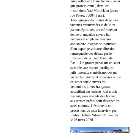
juive orthodoxe francilienne -, ainsi
que professionnel, dans les
Institutions Yad Mordekhaï (alors 4
rue Pavée, 75004 Paris).
Témoignages déchirants de jeunes
victimes traumatisées et de leurs
parents éprouvés, accusé souvent
dénué d’empathie envers les
victimes et en pleine inversion
accusatoire, diagnostic inquiétant
d’un expert psychiatre, direction
remarquable des débats par le
Président de la Cour David de
Pas… Un procès pénal sur un sujet
sensible, aux enjeux juridiques,
juifs, moraux et médicaux devant
inciter les parents et donateurs à une
exigence vitale envers les
institutions juives françaises
accueillant des enfants. Cet article
recourt, sans volonté de choquer,
aux termes précis pour désigner les
actes commis. J’évoquerai ce
procès lors de mon interview par
Radio Chalom Nitsan diffusée dès
le 26 mars 2026.