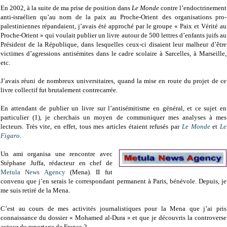
En 2002, à la suite de ma prise de position dans
Le Monde
contre l’endoctrinement
anti-israélien qu’au nom de la paix au Proche-Orient des organisations pro-
palestiniennes répandaient, j’avais été approché par le groupe « Paix et Vérité au
Proche-Orient » qui voulait publier un livre autour de 500 lettres d’enfants juifs au
Président de la République, dans lesquelles ceux-ci disaient leur malheur d’être
victimes d’agressions antisémites dans le cadre scolaire à Sarcelles, à Marseille,
etc.
J’avais réuni de nombreux universitaires, quand la mise en route du projet de ce
livre collectif fut brutalement contrecarrée.
En attendant de publier un livre sur l’antisémitisme en général, et ce sujet en
particulier (1), je cherchais un moyen de communiquer mes analyses à mes
lecteurs. Très vite, en effet, tous mes articles étaient refusés par
Le Monde
et
Le
Figaro
.
Un ami organisa une rencontre avec
Stéphane Juffa, rédacteur en chef de
Metula News Agency
(Mena). II fut
convenu que j’en serais le correspondant permanent à Paris, bénévole. Depuis, je
me suis retiré de la Mena.
C’est au cours de mes activités journalistiques pour la Mena que j’ai pris
connaissance du dossier « Mohamed al-Dura » et que je découvris la controverse
autour du reportage de France 2.