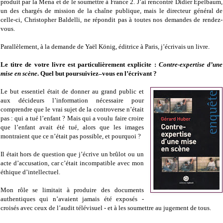
produit par la Mena et de le soumettre à France 2. J’ai rencontré Didier Epelbaum,
un des chargés de mission de la chaîne publique, mais le directeur général de
celle-ci, Christopher Baldelli, ne répondit pas à toutes nos demandes de rendez-
vous.
Parallèlement, à la demande de Yaël König, éditrice à Paris, j’écrivais un livre.
Le titre de votre livre est particulièrement explicite :
Contre-expertise d’une
mise en scène
. Quel but poursuiviez–vous en l’écrivant ?
Le but essentiel était de donner au grand public et
aux décideurs l’information nécessaire pour
comprendre que le vrai sujet de la controverse n’était
pas : qui a tué l’enfant ? Mais qui a voulu faire croire
que l’enfant avait été tué, alors que les images
montraient que ce n’était pas possible, et pourquoi ?
Il était hors de question que j’écrive un brûlot ou un
acte d’accusation, car c’était incompatible avec mon
éthique d’intellectuel.
Mon rôle se limitait à produire des documents
authentiques qui n’avaient jamais été exposés -
croisés avec ceux de l’audit télévisuel - et à les soumettre au jugement de tous.