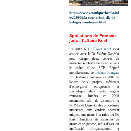
https://www.veroniquechemla.inf
o/2026/03/la-cour-criminelle-de-
bobigny-condamne.html
Spoliations de Français
juifs : l’affaire Krief
En 2000, le
Dr Lionel Krief
s’est
associé avec la Dr Valérie Daneski
pour diriger deux centres de
médecine nucléaire en Picardie dans
le cadre d’une SCP.
Réputé
mondialement, ce
médecin Français
Juif
brillant a envisagé en 2007 de
lancer deux projets médicaux
d’envergures européenne et
scientifique dans cette région
française.
Initiées en 2008
notamment afin de dissoudre la
SCP Krief Daneski, des procédures
judiciaires, aux verdicts souvent
iniques, ont mené à la ruine du Dr
Krief.
Inactions de ministres de
droite et de gauche, refus d’agir ou
inefficacité d’organisations et