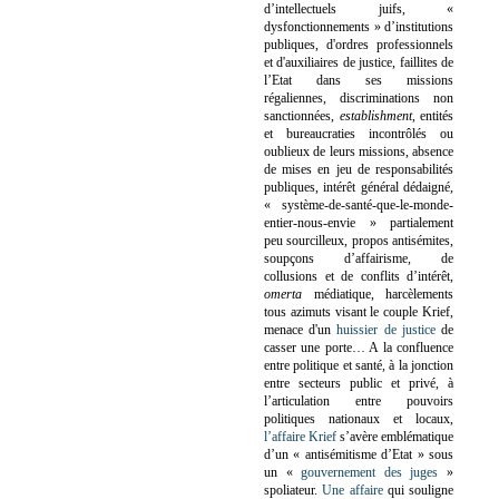
d’intellectuels juifs, «
dysfonctionnements » d’institutions
publiques, d'ordres professionnels
et d'auxiliaires de justice, faillites de
l’Etat dans ses missions
régaliennes, discriminations non
sanctionnées,
establishment
, entités
et bureaucraties incontrôlés ou
oublieux de leurs missions, absence
de mises en jeu de responsabilités
publiques, intérêt général dédaigné,
« système-de-santé-que-le-monde-
entier-nous-envie » partialement
peu sourcilleux, propos antisémites,
soupçons d’affairisme, de
collusions et de conflits d’intérêt,
omerta
médiatique, harcèlements
tous azimuts visant le couple Krief,
menace d'un
huissier de justice
de
casser une porte…
A la confluence
entre politique et santé, à la jonction
entre secteurs public et privé, à
l’articulation entre pouvoirs
politiques nationaux et locaux,
l’affaire Krief
s’avère emblématique
d’un « antisémitisme d’Etat » sous
un «
gouvernement des juges
»
spoliateur.
Une affaire
qui souligne