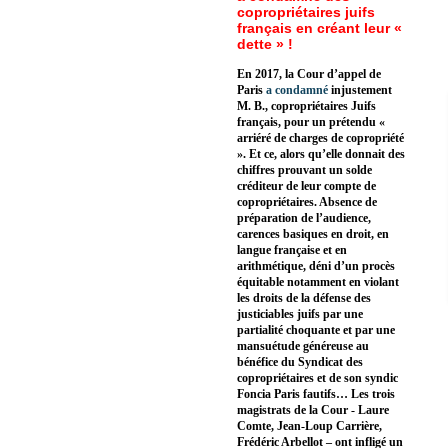
copropriétaires juifs
français en créant leur «
dette » !
En 2017, la Cour d’appel de
Paris
a condamné
injustement
M. B., copropriétaires Juifs
français, pour un prétendu «
arriéré de charges de copropriété
». Et ce, alors qu’elle donnait des
chiffres prouvant un solde
créditeur de leur compte de
copropriétaires. Absence de
préparation de l’audience,
carences basiques en droit, en
langue française et en
arithmétique, déni d’un procès
équitable notamment en violant
les droits de la défense des
justiciables juifs par une
partialité choquante et par une
mansuétude généreuse au
bénéfice du Syndicat des
copropriétaires et de son syndic
Foncia Paris fautifs… Les trois
magistrats de la Cour - Laure
Comte, Jean-Loup Carrière,
Frédéric Arbellot – ont infligé un