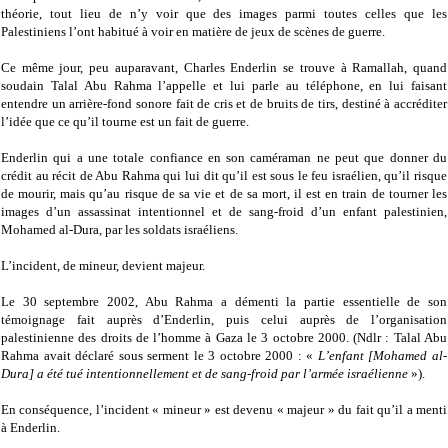
théorie, tout lieu de n’y voir que des images parmi toutes celles que les
Palestiniens l’ont habitué à voir en matière de jeux de scènes de guerre.
Ce même jour, peu auparavant, Charles Enderlin se trouve à Ramallah, quand
soudain Talal Abu Rahma l’appelle et lui parle au téléphone, en lui faisant
entendre un arrière-fond sonore fait de cris et de bruits de tirs, destiné à accréditer
l’idée que ce qu’il tourne est un fait de guerre.
Enderlin qui a une totale confiance en son caméraman ne peut que donner du
crédit au récit de Abu Rahma qui lui dit qu’il est sous le feu israélien, qu’il risque
de mourir, mais qu’au risque de sa vie et de sa mort, il est en train de tourner les
images d’un assassinat intentionnel et de sang-froid d’un enfant palestinien,
Mohamed al-Dura, par les soldats israéliens.
L’incident, de mineur, devient majeur.
Le 30 septembre 2002, Abu Rahma a démenti la partie essentielle de son
témoignage fait auprès d’Enderlin, puis celui auprès de l’organisation
palestinienne des droits de l’homme à Gaza le 3 octobre 2000. (Ndlr : Talal Abu
Rahma avait déclaré sous serment le 3 octobre 2000 : «
L’enfant [Mohamed al-
Dura] a été tué intentionnellement et de sang-froid par l’armée israélienne
»).
En conséquence, l’incident « mineur » est devenu « majeur » du fait qu’il a menti
à Enderlin.