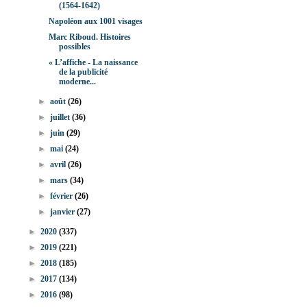
(1564-1642)
Napoléon aux 1001 visages
Marc Riboud. Histoires
possibles
« L’affiche - La naissance
de la publicité
moderne...
►
août
(26)
►
juillet
(36)
►
juin
(29)
►
mai
(24)
►
avril
(26)
►
mars
(34)
►
février
(26)
►
janvier
(27)
►
2020
(337)
►
2019
(221)
►
2018
(185)
►
2017
(134)
►
2016
(98)