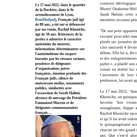
contexte idéologique 
Le 17 mai 2022, dans le quartier
Muriel Ouaknine-Melki
de la Duchère, dans le 9e
Sarah Halimi, cette 
arrondissement de Lyon,
RenéHadjadj
, Français juif âgé
meurtrier, reconnu pén
de 89 ans, a été tué et défenestré
par un voisin, Rachid Kheniche,
"De son petit appart
âgé de 50 ans. Réticences de la
excepté pour aller mar
justice à admettre le caractère
plutôt ses journées d
antisémite du meurtre,
citer mercredi 4 févri
informations déterminantes sur
débats. Elle lui a, dit-
l’antisémitisme du suspect
et des enregistrements
fournies par les réseaux sociaux,
prudence de dirigeants
parler », a plaidé son
d’organisations juives
venait en réalité lui
françaises, émotion profonde des
l’ascenseur de leur 
Français juifs, silence de
profession, lui avait a
mainstream medias
, notamment
publics, similarités avec
Le 17 mai 2022, "dans
l’assassinat de Sarah Halimi,
Kheniche, un quinqua
absence de message du Président
favorite. Son vois
Emmanuel Macron et de
dirigeants communautaires
nonagénaire, frappe a
français…
Rachid Kheniche racont
et qu’il lui avait ordo
le quinquagénaire acc
chacun un très grand
ans. Que s’est-il al