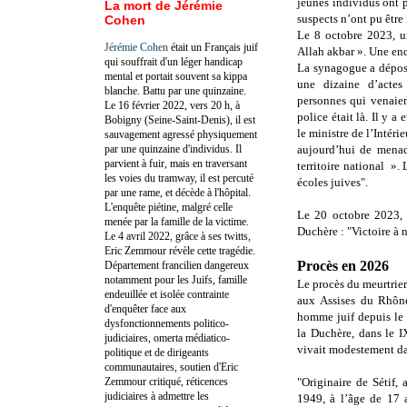
jeunes individus ont 
La mort de Jérémie
suspects n’ont pu être 
Cohen
Le 8 octobre 2023, u
Jérémie Cohen
était un Français juif
Allah akbar ». Une enq
qui souffrait d'un léger handicap
La synagogue a dépos
mental et portait souvent sa kippa
une dizaine d’actes
blanche. Battu par une quinzaine.
personnes qui venaien
Le 16 février 2022, vers 20 h, à
police était là. Il y a
Bobigny (Seine-Saint-Denis), il est
le ministre de l’Intéri
sauvagement agressé physiquement
par une quinzaine d'individus. Il
aujourd’hui de menace
parvient à fuir, mais en traversant
territoire national ». 
les voies du tramway, il est percuté
écoles juives".
par une rame, et décède à l'hôpital.
L'enquête piétine, malgré celle
Le 20 octobre 2023, 
menée par la famille de la victime.
Duchère : "Victoire à n
Le 4 avril 2022, grâce à ses twitts,
Eric Zemmour révèle cette tragédie.
Procès en 2026
Département francilien dangereux
notamment pour les Juifs, famille
Le procès du meurtrier
endeuillée et isolée contrainte
aux Assises du Rhô
d'enquêter face aux
homme juif depuis le
dysfonctionnements politico-
la Duchère, dans le 
judiciaires, omerta médiatico-
vivait modestement da
politique et de dirigeants
communautaires, soutien d'Eric
Zemmour critiqué, réticences
"
Originaire de Sétif,
judiciaires à admettre les
1949, à l’âge de 17 a