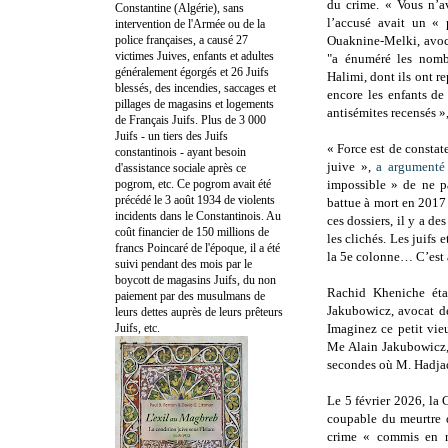
du crime.
« Vous n’av
Constantine (Algérie), sans
l’accusé avait un «
intervention de l'Armée ou de la
police françaises, a causé 27
Ouaknine-Melki, avoca
victimes Juives, enfants et adultes
"a énuméré les nombr
généralement égorgés et 26 Juifs
Halimi, dont ils ont re
blessés, des incendies, saccages et
encore les enfants de
pillages de magasins et logements
antisémites recensés »,
de Français Juifs. Plus de 3 000
Juifs - un tiers des Juifs
« Force est de constat
constantinois - ayant besoin
juive »,
a argumenté
d'assistance sociale après ce
pogrom, etc. Ce pogrom avait été
impossible » de ne pa
précédé le 3 août 1934 de violents
battue à mort en 2017 
incidents dans le Constantinois. Au
ces dossiers, il y a d
coût financier de 150 millions de
les clichés. Les juifs 
francs Poincaré de l'époque, il a été
la 5e colonne… C’est a
suivi pendant des mois par le
boycott de magasins Juifs, du non
Rachid Kheniche éta
paiement par des musulmans de
Jakubowicz, avocat de
leurs dettes auprès de leurs prêteurs
Juifs, etc.
Imaginez ce petit vie
Me Alain Jakubowicz, 
secondes où M. Hadjadj
Le 5 février 2026, la
coupable du meurtre 
crime « commis en ra