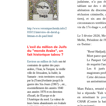
judaïsme, n’a pas ét
tablant sur des
« di
altération du discer
réclusion criminelle,
tiers), et six ans d
circonstances terribl
vie du 17e étage », a d
http://www.veroniquechemla.info/2
010/11/interview-de-david-g-
Le 5 février 2026, M
littman-et-de-paul.html
Melki, Président de l
ex-Twitter :
L'exil du million de Juifs
du "monde Arabe", un
"René Hadjadj
fait historique tabou ?
Mort parce que 
Le Parquet Gé
Environ un million de Juifs
ont été
de requérir l'a
contraints de quitter des pays
Les 6 jurés
arabes, l’Iran, la Turquie, la vieille
magistrats prof
ville de Jérusalem, la Judée, la
Samarie - trois territoires occupés
Cette décision 
par la (Trans)Jordanie jusqu'à la
un antisémitis
guerre des Six-Jours (1967) -, etc.,
essentiellement des années 1940
Marc Palacz, retraité
aux années 1970 et en direction
lui a répondu "Euh v
d'Israël, de l'Europe et de
en retwittant le
pos
l'Amérique du nord. La valeur de
CHAR (Contre la hain
leurs biens abandonnés est évaluée
et le racisme) :