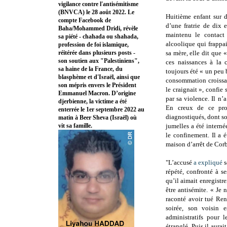
vigilance contre l'antisémitisme
(BNVCA) le 28 août 2022. Le
Huitième enfant sur 
compte Facebook de
d’une fratrie de dix 
Baha/Mohammed Dridi, révèle
maintenu le contact 
sa piété - chahada ou shahada,
alcoolique qui frappai
profession de foi islamique,
réitérée dans plusieurs posts -
sa mère, elle dit que 
son soutien aux "Palestiniens",
ces naissances à la 
sa haine de la France, du
toujours été « un peu 
blasphème et d'Israël, ainsi que
consommation croissan
son mépris envers le Président
le craignait », confie
Emmanuel Macron. D’origine
par sa violence. Il n’
djerbienne, la victime a été
En creux de ce proc
enterrée le 1er septembre 2022 au
diagnostiqués, dont so
matin à Beer Sheva (Israël) où
vit sa famille.
jumelles a été intern
le confinement. Il a 
maison d’arrêt de Corb
"L’accusé
a expliqué
s
répété, confronté à se
qu’il aimait enregistre
être antisémite. « Je 
raconté avoir tué Ren
soirée, son voisin 
administratifs pour 
étranglé. Puis il aura