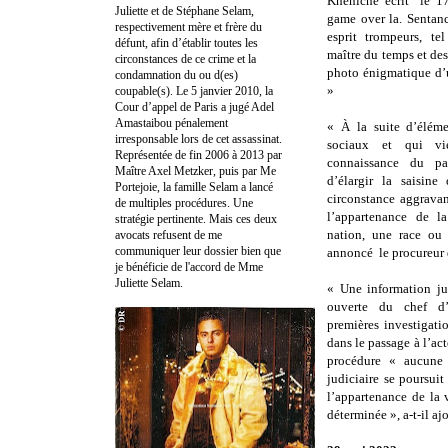
Kheniche écrit le 17
Juliette et de Stéphane Selam,
game over la. Sentan
respectivement mère et frère du
esprit trompeurs, te
défunt, afin d’établir toutes les
maître du temps et de
circonstances de ce crime et la
photo énigmatique d’u
condamnation du ou d(es)
»
coupable(s). Le 5 janvier 2010, la
Cour d’appel de Paris a jugé Adel
Amastaibou pénalement
« À la suite d’élémen
irresponsable lors de cet assassinat.
sociaux et qui vi
Représentée de fin 2006 à 2013 par
connaissance du pa
Maître Axel Metzker, puis par Me
d’élargir la saisine
Portejoie, la famille Selam a lancé
circonstance aggrava
de multiples procédures. Une
l’appartenance de l
stratégie pertinente. Mais ces deux
nation, une race ou 
avocats refusent de me
communiquer leur dossier bien que
annoncé le procureur 
je bénéficie de l'accord de Mme
Juliette Selam.
« Une information jud
ouverte du chef d’
premières investigati
dans le passage à l’ac
procédure « aucune 
judiciaire se poursui
l’appartenance de la 
déterminée », a-t-il ajo