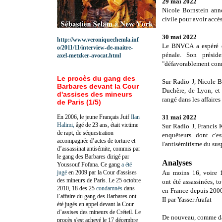
29 mai 2022
Nicole Bornstein anno
civile pour avoir accès
30 mai 2022
http://www.veroniquechemla.inf
Le BNVCA a espéré qu
o/2011/11/interview-de-maitre-
pénale. Son présid
axel-metzker-avocat.html
"défavorablement conn
Le procès du gang des
Sur Radio J, Nicole B
Barbares devant la Cour
Duchère, de Lyon, et
d'assises des mineurs
rangé dans les affaires
de Paris (1/5)
En 2006, le jeune Français Juif
Ilan
31 mai 2022
Halimi,
âgé de 23 ans, était victime
Sur Radio J, Francis 
de rapt, de séquestration
enquêteurs dont c'es
accompagnée d’actes de torture et
l'antisémitisme du sus
d’assassinat antisémite, commis par
le gang des Barbares dirigé par
Analyses
Youssouf Fofana. Ce gang
a été
jugé
en 2009 par la Cour d'assises
Au moins 16, voire
des mineurs de Paris. Le 25 octobre
ont été assassinées, 
2010, 18 des 25
condamnés
dans
en France depuis 2000
l’affaire du gang des Barbares ont
II par Yasser Arafat
été jugés en appel devant la Cour
d’assises des mineurs de Créteil. Le
De nouveau, comme dan
procès s'est achevé le 17 décembre