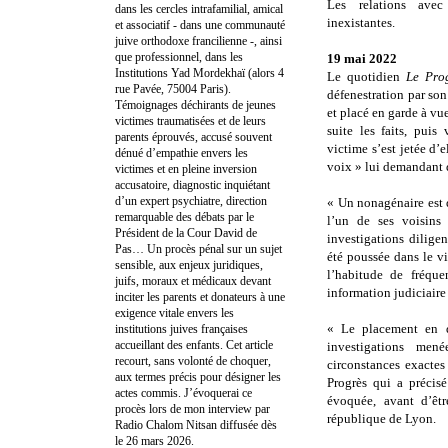
Les relations avec 
dans les cercles intrafamilial, amical
inexistantes.
et associatif - dans une communauté
juive orthodoxe francilienne -, ainsi
que professionnel, dans les
19 mai 2022
Institutions Yad Mordekhaï (alors 4
Le quotidien
Le Pro
rue Pavée, 75004 Paris).
défenestration par son 
Témoignages déchirants de jeunes
et placé en garde à vu
victimes traumatisées et de leurs
suite les faits, puis
parents éprouvés, accusé souvent
victime s’est jetée d’
dénué d’empathie envers les
voix » lui demandant de
victimes et en pleine inversion
accusatoire, diagnostic inquiétant
d’un expert psychiatre, direction
« Un nonagénaire est 
remarquable des débats par le
l’un de ses voisins 
Président de la Cour David de
investigations dilige
Pas… Un procès pénal sur un sujet
été poussée dans le vi
sensible, aux enjeux juridiques,
l’habitude de fréqu
juifs, moraux et médicaux devant
information judiciaire
inciter les parents et donateurs à une
exigence vitale envers les
« Le placement en dé
institutions juives françaises
accueillant des enfants. Cet article
investigations men
recourt, sans volonté de choquer,
circonstances exactes
aux termes précis pour désigner les
Progrès qui a précis
actes commis. J’évoquerai ce
évoquée, avant d’êtr
procès lors de mon interview par
république de Lyon.
Radio Chalom Nitsan diffusée dès
le 26 mars 2026.