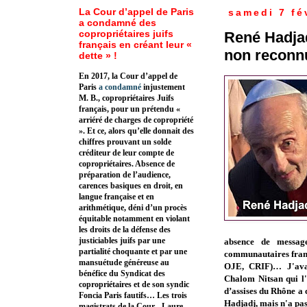
La Cour d’appel de Paris
samedi 7 fé
a condamné des
copropriétaires juifs
René Hadjad
français en créant leur «
non reconn
dette » !
En 2017, la Cour d’appel de
Paris
a condamné
injustement
M. B., copropriétaires Juifs
français, pour un prétendu «
arriéré de charges de copropriété
». Et ce, alors qu’elle donnait des
chiffres prouvant un solde
créditeur de leur compte de
copropriétaires. Absence de
préparation de l’audience,
carences basiques en droit, en
langue française et en
arithmétique, déni d’un procès
équitable notamment en violant
les droits de la défense des
justiciables juifs par une
absence de messag
partialité choquante et par une
communautaires frança
mansuétude généreuse au
OJE, CRIF)… J'ava
bénéfice du Syndicat des
Chalom Nitsan qui l'
copropriétaires et de son syndic
d’assises du Rhône a
Foncia Paris fautifs… Les trois
Hadjadj, mais n'a pa
magistrats de la Cour - Laure