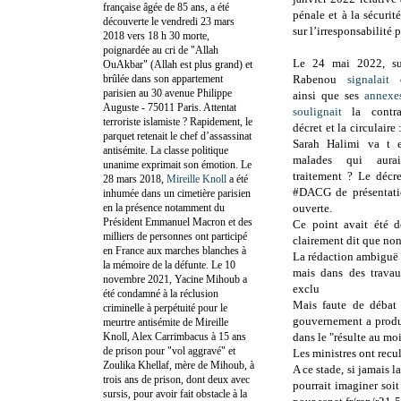
française âgée de 85 ans, a été
pénale et à la sécurité
découverte le vendredi 23 mars
sur l’irresponsabilité
2018 vers 18 h 30 morte,
poignardée au cri de "Allah
Le 24 mai 2022, sur
OuAkbar" (Allah est plus grand) et
brûlée dans son appartement
Rabenou
signalait
c
parisien au 30 avenue Philippe
ainsi que ses
annexe
Auguste - 75011 Paris. Attentat
soulignait
la contra
terroriste islamiste ? Rapidement, le
décret et la circulaire
parquet retenait le chef d’assassinat
Sarah Halimi va t e
antisémite. La classe politique
malades qui aurai
unanime exprimait son émotion. Le
traitement ? Le décre
28 mars 2018,
Mireille Knoll
a été
#DACG de présentatio
inhumée dans un cimetière parisien
en la présence notamment du
ouverte.
Président Emmanuel Macron et des
Ce point avait été 
milliers de personnes ont participé
clairement dit que non
en France aux marches blanches à
La rédaction ambiguë v
la mémoire de la défunte. Le 10
mais dans des travau
novembre 2021, Yacine Mihoub a
exclu
été condamné à la réclusion
Mais faute de débat 
criminelle à perpétuité pour le
gouvernement a produi
meurtre antisémite de Mireille
Knoll, Alex Carrimbacus à 15 ans
dans le "résulte au moi
de prison pour "vol aggravé" et
Les ministres ont recul
Zoulika Khellaf, mère de Mihoub, à
A ce stade, si jamais l
trois ans de prison, dont deux avec
pourrait imaginer soit
sursis, pour avoir fait obstacle à la