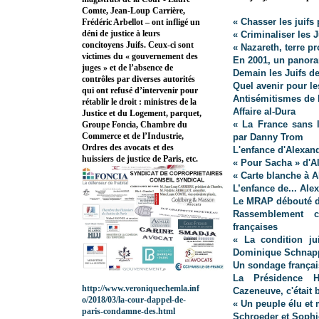
Comte, Jean-Loup Carrière,
« Chasser les juifs
Frédéric Arbellot – ont infligé un
déni de justice à leurs
« Criminaliser les J
concitoyens Juifs. Ceux-ci sont
« Nazareth, terre p
victimes du « gouvernement des
En 2001, un panor
juges » et de l’absence de
Demain les Juifs d
contrôles par diverses autorités
Quel avenir pour le
qui ont refusé d’intervenir pour
Antisémitismes de 
rétablir le droit : ministres de la
Affaire al-Dura
Justice et du Logement, parquet,
« La France sans l
Groupe Foncia, Chambre du
Commerce et de l’Industrie,
par Danny Trom
Ordres des avocats et des
L'enfance d'Alexan
huissiers de justice de Paris, etc.
« Pour Sacha » d'A
« Carte blanche à A
L’enfance de... Ale
Le MRAP débouté de
Rassemblement cr
françaises
« La condition ju
Dominique Schnapp
Un sondage français 
La Présidence Ho
http://www.veroniquechemla.inf
Cazeneuve, c'était 
o/2018/03/la-cour-dappel-de-
« Un peuple élu et 
paris-condamne-des.html
Schroeder et Sophi