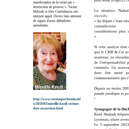
pour senat.fr/rap/r21-5
manifestation de la vérité par «
destruction de preuves ». Yacine
La sénatrice Natha
Mihoub et Alex Carrimbacus ont
répondu
:
interjeté appel. Divers faits attestent
de signes d'actes djihadistes
« Au départ c’était trè
antisémites.
contradictoire 
considérations plus 
»
Si cette analyse était 
que le CRIF & Cie av
soutenue, ne résoudra
de l'irresponsabilité
criminels. Un nouve
donc être mené par
communautaires qui s'ét
Depuis au moins 2003,
parade juridique et p
!
http://www.veroniquechemla.inf
o/2018/03/mireille-knoll-victime-
dun-assassinat.html
Synagogue de la Duc
René Hadjadj fréquent
Lyonnais, située aven
Le 3 septembre 2023,