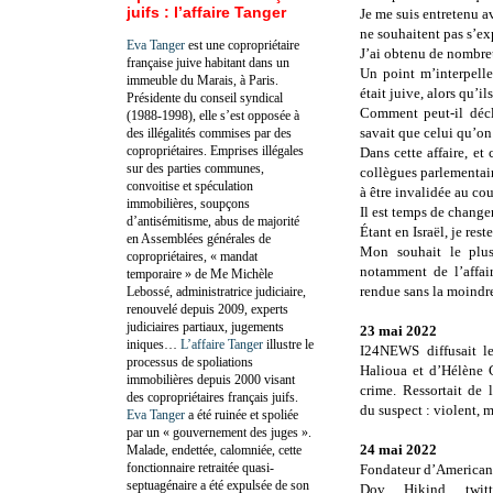
juifs : l’affaire Tanger
Je me suis entretenu a
ne souhaitent pas s’e
Eva Tanger
est une copropriétaire
J’ai obtenu de nombreu
française juive habitant dans un
Un point m’interpelle
immeuble du Marais, à Paris.
était juive, alors qu’i
Présidente du conseil syndical
Comment peut-il décla
(1988-1998), elle s’est opposée à
savait que celui qu’on
des illégalités commises par des
copropriétaires. Emprises illégales
Dans cette affaire, e
sur des parties communes,
collègues parlementair
convoitise et spéculation
à être invalidée au cou
immobilières, soupçons
Il est temps de changer
d’antisémitisme, abus de majorité
Étant en Israël, je res
en Assemblées générales de
Mon souhait le plus 
copropriétaires, « mandat
notamment de l’affair
temporaire » de Me Michèle
rendue sans la moindr
Lebossé, administratrice judiciaire,
renouvelé depuis 2009, experts
judiciaires partiaux, jugements
23 mai 2022
iniques…
L’affaire Tanger
illustre le
I24NEWS diffusait l
processus de spoliations
Halioua et d’Hélène 
immobilières depuis 2000 visant
crime. Ressortait de 
des copropriétaires français juifs.
du suspect : violent, 
Eva Tanger
a été ruinée et spoliée
par un « gouvernement des juges ».
24 mai 2022
Malade, endettée, calomniée, cette
fonctionnaire retraitée quasi-
Fondateur d’American
septuagénaire a été expulsée de son
Dov Hikind twit