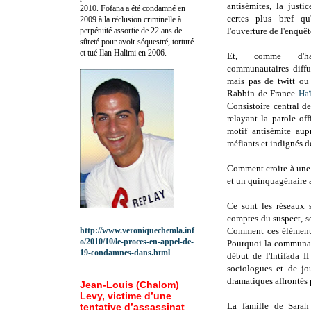
antisémites, la justi
2010.
Fofana a été c
ondamné en
certes plus bref qu
2009 à la réclusion criminelle à
perpétuité assortie de 22 ans de
l'ouverture de l'enquêt
sûreté pour avoir séquestré, torturé
et tué Ilan Halimi en 2006.
Et, comme d'hab
communautaires diffus
mais pas de twitt o
Rabbin de France
Ha
Consistoire central d
relayant la parole off
motif antisémite aupr
méfiants et indignés de
Comment croire à une 
et un quinquagénaire a
Ce sont les réseaux s
comptes du suspect, s
http://www.veroniquechemla.inf
Comment ces éléments
o/2010/10/le-proces-en-appel-de-
Pourquoi la communaut
19-condamnes-dans.html
début de l'Intifada I
sociologues et de jo
dramatiques affrontés 
Jean-Louis (Chalom)
Levy, victime d’une
La famille de Sarah
tentative d’assassinat