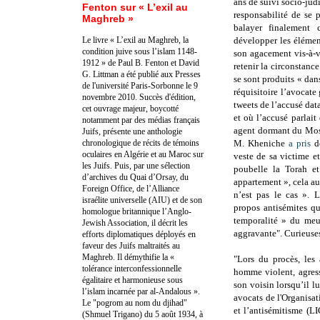
ans de suivi socio-judi
Fenton sur « L’exil au
responsabilité de se 
Maghreb »
balayer finalement c
Le livre « L’exil au Maghreb, la
développer les élément
condition juive sous l’islam 1148-
son agacement vis-à-v
1912 » de Paul B. Fenton et David
retenir la circonstanc
G. Littman a été publié aux Presses
se sont produits « da
de l'université Paris-Sorbonne le 9
réquisitoire l’avocat
novembre 2010. Succès d'édition,
tweets de l’accusé dat
cet ouvrage majeur, boycotté
et où l’accusé parlai
notamment par des médias français
agent dormant du Mo
Juifs, présente une anthologie
chronologique de récits de témoins
M. Kheniche
a pris
d
oculaires en Algérie et au Maroc sur
veste de sa victime e
les Juifs. Puis, par une sélection
poubelle la Torah et 
d’archives du Quai d’Orsay, du
appartement », cela au
Foreign Office, de l’Alliance
n’est pas le cas ».
L
israélite universelle (AIU) et de son
propos antisémites qu
homologue britannique l’Anglo-
temporalité » du meu
Jewish Association, il décrit les
aggravante". Curieuses
efforts diplomatiques déployés en
faveur des Juifs maltraités au
Maghreb. Il démythifie la «
"
Lors du procès, les
tolérance interconfessionnelle
homme violent, agress
égalitaire et harmonieuse sous
son voisin lorsqu’il l
l’islam incarnée par al-Andalous ».
avocats de l'
Organisat
Le "pogrom au nom du djihad"
et l’antisémitisme
(LI
(Shmuel Trigano) du 5 août 1934, à