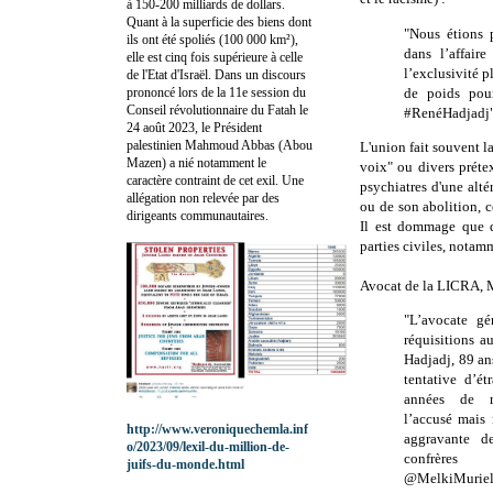
à 150-200 milliards de dollars.
Quant à la superficie des biens dont
"Nous étions p
ils ont été spoliés (100 000 km²),
dans l’affair
elle est cinq fois supérieure à celle
l’exclusivité p
de l'Etat d'Israël. Dans un discours
prononcé lors de la 11e session du
de poids pour 
Conseil révolutionnaire du Fatah le
#RenéHadjadj
24 août 2023, le Président
palestinien Mahmoud Abbas (Abou
L'union fait souvent l
Mazen) a nié notamment le
voix" ou divers préte
caractère contraint de cet exil. Une
psychiatres d'une alté
allégation non relevée par des
ou de son abolition, c
dirigeants communautaires.
Il est dommage que d'
parties civiles, nota
Avocat de la LICRA, 
"L’avocate gé
réquisitions a
Hadjadj, 89 an
tentative d’é
années de ré
l’accusé mais 
http://www.veroniquechemla.inf
aggravante d
o/2023/09/lexil-du-million-de-
confrères
juifs-du-monde.html
@MelkiMuri