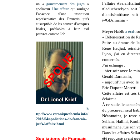
l’affaire #SarahHalim
un «
gouvernement des juges
»
#laducherelyon soit 
spoliateur.
Une affaire
qui souligne
l’absence d’une institution
d’antisémitisme soi
représentative des Français juifs
@GDarmanin »
susceptible de les sauver d’attaques
létales, préalables à leur exil
Meyer Habib
a écrit
su
pauvres comme Job.
« Défenestration de R
Suite au drame de la
René Hadjad, retrait
Lyon, j’ai eu directe
concernés.
J’ai échangé :
- hier soir avec le mini
Gérald Darmanin,
- aujourd’hui avec le
Eric Dupont Moretti.
Cette affaire est trè
éclaircir.
À ce stade, le caractèr
h
du procureur, seul hab
ttp://www.veroniquechemla.info/
Néanmoins, je reste 
2016/04/spoliations-de-francais-
Sellam, Halimi, Knoll
juifs-laffaire.html
musulmane, tue son vois
Dans les affaires Sella
Spoliations de Français
été repoussé avant que 