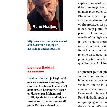
explications confuses 
tirée d’un magazine p
un mois plus tôt, et su
Kheniche a, par le pa
voisine, également jui
voulu prostituer ses s
là beaucoup plaint, fa
père ? Cet homme, vi
famille où la règle ét
http://www.veroniquechemla.inf
lui vaut depuis lund
o/2022/06/rene-hadjaj-un-
meurtre commis en rais
assassinat-antisemite.html
René Hadjadj, et l’ét
réveille en se débatt
pour la jeter dans le
quartier de la Duchère
Liyahou Haddad,
assassiné
Le premier jour du pr
sombre d’un garçon é
Liyahou Haddad
, juif âgé de 34
homme « étrange » et
ans, a été assassiné à coups de
sur la colline de la
couteau et de hache le samedi 20
étrange », « incohére
août 2022, à Longperrier (Seine-
l’avenue du Plateau. L
et-Marne), par Mohammed
Dridi, âgé de 24 ans et d'origine
René Hadjadj, après av
tunisienne. Un assassinat révélé
un quinquagénaire co
par le Bureau national de
devant la cour d’assis