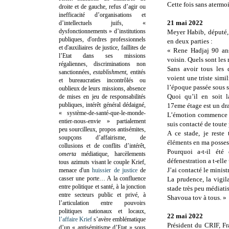
Cette fois sans atermo
droite et de gauche, refus d’agir ou
inefficacité d’organisations et
21 mai 2022
d’intellectuels juifs, «
dysfonctionnements » d’institutions
Meyer Habib, député,
publiques, d'ordres professionnels
en deux parties :
et d'auxiliaires de justice, faillites de
« Rene Hadjaj 90 a
l’Etat dans ses missions
voisin. Quels sont les
régaliennes, discriminations non
Sans avoir tous les d
sanctionnées,
establishment
, entités
voient une triste simil
et bureaucraties incontrôlés ou
l’époque passée sous s
oublieux de leurs missions, absence
Quoi qu’il en soit 
de mises en jeu de responsabilités
publiques, intérêt général dédaigné,
17eme étage est un dr
« système-de-santé-que-le-monde-
L’émotion commence à
entier-nous-envie » partialement
suis contacté de toute 
peu sourcilleux, propos antisémites,
A ce stade, je reste 
soupçons d’affairisme, de
éléments en ma posse
collusions et de conflits d’intérêt,
Pourquoi a-t-il été
omerta
médiatique, harcèlements
défenestration a t-elle
tous azimuts visant le couple Krief,
J’ai contacté le ministr
menace d'un
huissier de justice
de
casser une porte…
A la confluence
La prudence, la vigila
entre politique et santé, à la jonction
stade très peu médiati
entre secteurs public et privé, à
Shavoua tov à tous. »
l’articulation entre pouvoirs
politiques nationaux et locaux,
22 mai 2022
l’affaire Krief
s’avère emblématique
Président du CRIF, Fra
d’un « antisémitisme d’Etat » sous