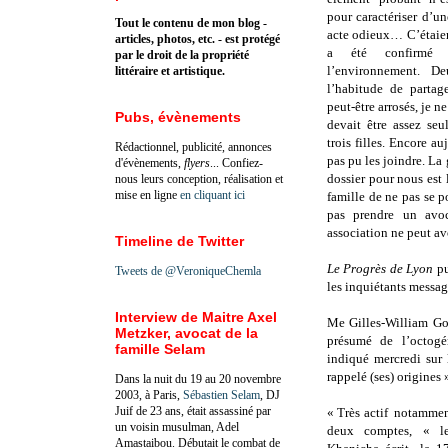
pour caractériser d’u
Tout le contenu de mon blog -
acte odieux… C’étaie
articles, photos, etc. - est protégé
a été confirmé 
par le droit de la propriété
l’environnement. D
littéraire et artistique.
l’habitude de partag
peut-être arrosés, je 
Pubs, évènements
devait être assez seu
trois filles. Encore a
Rédactionnel, publicité, annonces
pas pu les joindre. La 
d'évènements,
flyers
... Confiez-
dossier pour nous est 
nous leurs conception, réalisation et
mise en ligne
en cliquant ici
famille de ne pas se po
pas prendre un avo
association ne peut avo
Timeline de Twitter
Le Progrès de Lyon
pu
Tweets de @VeroniqueChemla
les inquiétants messa
Interview de Maitre Axel
Me Gilles-William Go
Metzker, avocat de la
présumé de l’octogé
famille Selam
indiqué mercredi sur
rappelé (ses) origines 
Dans la nuit du 19 au 20 novembre
2003, à Paris,
Sébastien Selam
, DJ
Juif de 23 ans, était assassiné par
« Très actif notamment
un voisin musulman, Adel
deux comptes, « le
Amastaibou. Débutait le combat de