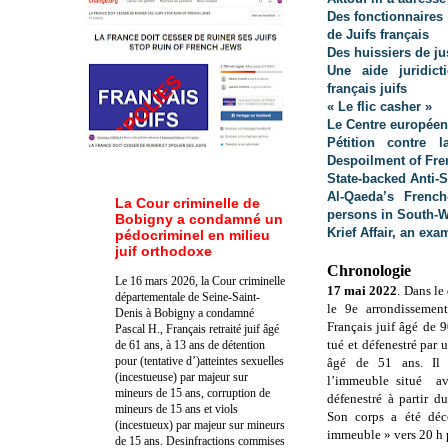
Des fonctionnaires
de Juifs français
Des huissiers de ju
Une aide juridict
français juifs
« Le flic casher »
Le Centre européen
Pétition contre l
Despoilment of Fr
State-backed Anti-
Al-Qaeda’s Frenc
La Cour criminelle de
persons in South-W
Bobigny a condamné un
Krief Affair, an ex
pédocriminel en milieu
juif orthodoxe
Chronologie
Le 16 mars 2026, la Cour criminelle
17 mai 2022
. Dans le
départementale de Seine-Saint-
le 9e arrondissemen
Denis à Bobigny a condamné
Français juif âgé de 90
Pascal H., Français retraité juif âgé
tué et défenestré par
de 61 ans, à 13 ans de détention
pour (tentative d’)atteintes sexuelles
âgé de 51 ans. Il 
(incestueuse) par majeur sur
l’immeuble situé av
mineurs de 15 ans, corruption de
défenestré à partir 
mineurs de 15 ans et viols
Son corps a été déc
(incestueux) par majeur sur mineurs
immeuble » vers 20 h p
de 15 ans. Des
infractions commises