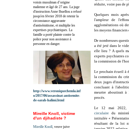
voisin musulman d’origine
réduite, voire pas de p
malienne et âgé de 27 ans. La juge
d'instruction Anne Ihuellou a refusé
Quelques mois après
jusqu'en février 2018 de retenir la
l'ampleur de l'eff
circonstance aggravante
agglomérations où des
d'antisémitisme, et multiplie les
expertises psychiatriques. La
les moyens financiers d
famille a porté plainte contre la
police pour non assistance à
De nombreuses question
personne en danger.
a été jeté dans le vid
elle lieu ? A quels m
experts psychiatres co
la commission de l'ho
Le prochain écueil à é
la commission du crim
deux juges d'instruct
concluant à l'aboli
http://www.veroniquechemla.inf
meurtre aboutirait à 
o/2017/06/assassinat-antisemite-
procès.
de-sarah-halimi.html
Le 12 mai 2022, é
circulaire
du ministè
Mireille Knoll, victime
d'un djihadiste ?
intitulée « Présentati
résultant de la loi
Mireille Knoll
, veuve juive
janvier 2022 relative 