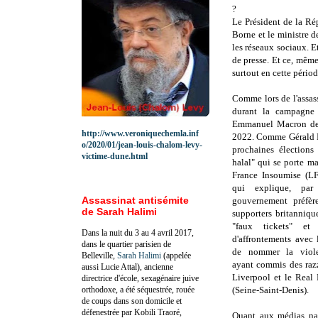
?
Le Président de la R
Borne et le ministre d
les réseaux sociaux. 
de presse. Et ce, même
surtout en cette périod
Comme
lors de l'assa
durant
la campagne é
Emmanuel Macron de
http://www.veroniquechemla.inf
2022. Comme Gérald D
o/2020/01/jean-louis-chalom-levy-
prochaines élections 
victime-dune.html
halal" qui se porte ma
France Insoumise (LFI
qui explique, pa
Assassinat antisémite
gouvernement préfère
de Sarah Halimi
supporters britanniqu
"faux tickets" et 
Dans la nuit du 3 au 4 avril 2017,
d'affrontements avec 
dans le quartier parisien de
de nommer la viol
Belleville,
Sarah Halimi
(appelée
ayant commis des razz
aussi Lucie Attal), ancienne
Liverpool et le Real
directrice d'école, sexagénaire juive
orthodoxe, a été séquestrée, rouée
(Seine-Saint-Denis).
de coups dans son domicile et
défenestrée par Kobili Traoré,
Quant aux médias nat