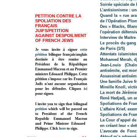
Soirée spéciale de 
L’antisionisme : u
Quand la « rue ara
PETITION CONTRE LA
SPOLIATION DES
de l'Opération Plo
FRANÇAIS
Des « Blacks, Blanc
JUIFS/PETITION
l'opération défensiv
AGAINST DESPOILMENT
Interview de Maitre
OF FRENCH JEWS
Le procès du gang 
de Paris (1/5)
Je vous invite à signer
cette
Attentats islamiste
pétition
bilingue français/anglais
destinée à être remise au
Mohamed Merah, djih
Président de la République
Jean-Louis (Chal
Emmanuel Macron et au Premier
antisémite, est mor
ministre Edouard Philippe. Cette
Assassinat antisém
pétition s'impose car les Français
Une famille Juive f
Juifs n'ont aucune organisation
Mireille Knoll, vic
pour les défendre. Cliquez
ici
La mort de Jérémi
pour signer.
René Hadjadj, un a
Spoliations de França
I invite you to sign that bilingual
petition
which will be passed on
L’affaire Krief, ex
to President of the French
Spoliations de Franç
Republic
Emmanuel Macron
La Cour d’appel de
and Prime Minister
Edouard
en créant leur « dett
Philippe
.
Click
here
to sign.
L’avocate de Fonc
Aktouf m’a adressé