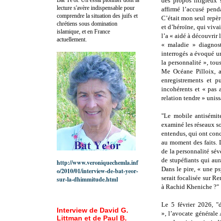
des propos litigieux 
lecture s'avère indispensable pour
affirmé l’accusé pend
comprendre la situation des juifs et
C’était mon seul repè
chrétiens sous domination
et d’héroïne, qui viva
islamique, et en France
l’a « aidé à découvrir 
actuellement.
« maladie » diagnost
interrogés a évoqué u
la personnalité », to
Me Océane Pilloix, a 
enregistrements et p
incohérents et « pas 
relation tendre » unis
"Le mobile antisémite
examiné les réseaux so
entendus, qui ont con
au moment des faits. 
de la personnalité sév
de stupéfiants qui aur
http://www.veroniquechemla.inf
Dans le pire, « une p
o/2010/01/interview-de-bat-yeor-
serait focalisée sur Re
sur-la-dhimmitude.html
à Rachid Kheniche ?"
Le 5 février 2026, "
Interview de David G.
»,
l’avocate générale
Littman et de Paul B.