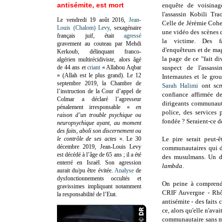
antisémite, est mort
enquête de voisinage
l'assassin Kobili Tra
Le vendredi 19 août 2016,
Jean-
Celle de Jérémie Cohe
Louis (Chalom) Levy
, sexagénaire
une vidéo des scènes de
français juif, était
agressé
la victime. Des fa
gravement au couteau par Mehdi
d'enquêteurs et de mag
Kerkoub, délinquant franco-
la page de ce "fait di
algérien multirécidiviste, alors âgé
de 44 ans et
criant
« Allahou Aqbar
suspect de l'assass
» (Allah est le plus grand). Le 12
Internautes et le gr
septembre 2019, la Chambre de
Sarah Halimi
ont scr
l’instruction de la Cour d’appel de
confiance affirmée d
Colmar a déclaré l’agresseur
dirigeants communauta
pénalement irresponsable
«
en
police, des services 
raison d’un trouble psychique ou
fondée ? Seraient-ce de
neuropsychique ayant, au moment
des faits, aboli son discernement ou
le contrôle de ses actes
»
. Le 30
Le pire serait peut-
décembre 2019, Jean-Louis Levy
communautaires qui d
est décédé à l’âge de 65 ans ; il a été
des musulmans. Un di
enterré en Israël. Son agression
lambda
.
aurait du/pu être évitée.
Analyse
de
dysfonctionnements occultés et
On peine à comprend
gravissimes impliquant notamment
CRIF Auvergne - Rhôn
la responsabilité de l’Etat.
antisémite - des faits
ce, alors qu'elle n'av
communautaire sans mê