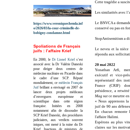
Cette tragédie a susci
Les similarités avec l
Le BNVCA a demandé que
https://www.veroniquechemla.inf
conservé ou pas en fon
o/2026/03/la-cour-criminelle-de-
bobigny-condamne.html
StopAntisemitism a dif
Spoliations de Français
Le neveu et la nièce 
juifs : l’affaire Krief
répondu aux sollicitat
En 2000, le
Dr Lionel Krief
s’est
associé avec la Dr Valérie Daneski
20 mai 2022
pour diriger deux centres de
Yonathan Arfi, m
médecine nucléaire en Picardie dans
exécutif et vice-pré
le cadre d’une SCP.
Réputé
représentatif des ins
mondialement, ce
médecin Français
France (CRIF) do
Juif
brillant a envisagé en 2007 de
présidence, a retwitt
lancer deux projets médicaux
Mag
sur ce meurtre en
d’envergures européenne et
« Nous apprenons la
scientifique dans cette région
française.
Initiées en 2008
juif de 90 ans défenes
notamment afin de dissoudre la
En chacun remonte l
SCP Krief Daneski, des procédures
l'affaire Halimi.
judiciaires, aux verdicts souvent
Espérons au plus vit
iniques, ont mené à la ruine du Dr
claires sur les motiv
Krief.
Inactions de ministres de