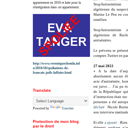
appartement en 2016 et lutte pour la
StopAntisemitism 
réintégration dans cet appartement.
algérienne du suspect
Marine Le Pen en cou
israélien.
StopAntisemitism i
algérienne de Rach
antisémites.
Le prévenu se présent
comptes Twitter en par
http://www.veroniquechemla.inf
27 mai 2022
o/2016/10/spoliations-de-
« A la date d’aujo
francais-juifs-laffaire.html
absolument aucun él
acte d'antisémite, hor
est juive… J’ai pu é
Translate
de la République qu
d’instruction était sur
personne a été autop
déclaré
Nicole Bornst
Powered by
Translate
son interview matinale
Protection de mon blog
Et elle
a ajouté
: Rien 
par le droit
élément probant n’e