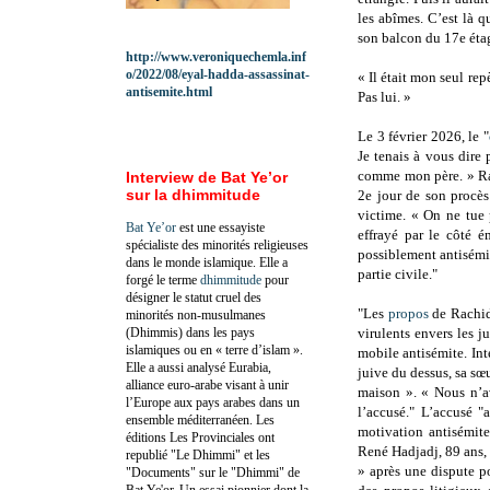
les abîmes. C’est là q
son balcon du 17e éta
http://www.veroniquechemla.inf
o/2022/08/eyal-hadda-assassinat-
« Il était mon seul rep
antisemite.html
Pas lui. »
Le 3 février 2026, le "
Je tenais à vous dire p
comme mon père. » Rac
Interview de Bat Ye’or
sur la dhimmitude
2e jour de son procès
victime. « On ne tue 
Bat Ye’or
est une essayiste
effrayé par le côté é
spécialiste des minorités religieuses
possiblement antisémi
dans le monde islamique. Elle a
partie civile."
forgé le terme
dhimmitude
pour
désigner le statut cruel des
"Les
propos
de Rachid 
minorités non-musulmanes
(Dhimmis) dans les pays
virulents envers les j
islamiques ou en « terre d’islam ».
mobile antisémite. Int
Elle a aussi analysé Eurabia,
juive du dessus, sa sœu
alliance euro-arabe visant à unir
maison ». « Nous n’a
l’Europe aux pays arabes dans un
l’accusé." L’accusé "
ensemble méditerranéen. Les
motivation antisémit
éditions Les Provinciales ont
René Hadjadj, 89 ans, e
republié "Le Dhimmi" et les
» après une dispute po
"Documents" sur le "Dhimmi" de
Bat Ye'or. Un essai pionnier dont la