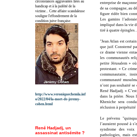
circonstances aggravantes liées au
entreprise de maçonneri
handicap et à la judéité de la
de sa compagne, au dé
victime... Cette affaire scandaleuse
figure ridée bien con
souligne l'effondrement de la
Les gamins l’adoraie
condition juive française.
impliqué dans la vie de
tiré à quatre épingles…
"Jean Atlan est certai
que juif. Consterné pa
ce drame vienne entac
les communautés reli
petite Jérusalem » où
protestant. « Ce crime
communautaire, insi
communauté musulmane
n’ont pas souhaité se 
René Hadjadj. « C’est 
http://www.veroniquechemla.inf
dans la prière. Nous l
o/2022/04/la-mort-de-jeremy-
Kheniche sera cond
cohen.html
réclusion à perpétuité
Le prévenu "quinqu
l’auraient poussé à s’
René Hadjadj, un
syndrome des voix 
assassinat antisémite ?
pathologies, mais es