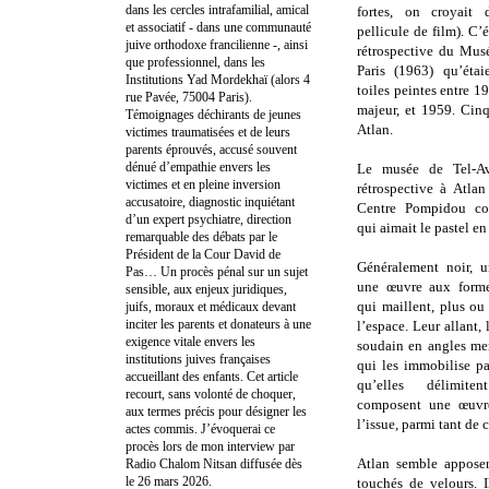
dans les cercles intrafamilial, amical
fortes, on croyait d
et associatif - dans une communauté
pellicule de film). C’é
juive orthodoxe francilienne -, ainsi
rétrospective du Mus
que professionnel, dans les
Paris (1963) qu’étai
Institutions Yad Mordekhaï (alors 4
toiles peintes entre 
rue Pavée, 75004 Paris).
majeur, et 1959. Cinq
Témoignages déchirants de jeunes
Atlan.
victimes traumatisées et de leurs
parents éprouvés, accusé souvent
dénué d’empathie envers les
Le musée de Tel-Av
victimes et en pleine inversion
rétrospective à Atla
accusatoire, diagnostic inquiétant
Centre Pompidou con
d’un expert psychiatre, direction
qui aimait le pastel e
remarquable des débats par le
Président de la Cour David de
Généralement noir, u
Pas… Un procès pénal sur un sujet
une œuvre aux forme
sensible, aux enjeux juridiques,
qui maillent, plus o
juifs, moraux et médicaux devant
inciter les parents et donateurs à une
l’espace. Leur allant, 
exigence vitale envers les
soudain en angles men
institutions juives françaises
qui les immobilise par
accueillant des enfants. Cet article
qu’elles délimite
recourt, sans volonté de choquer,
composent une œuvre
aux termes précis pour désigner les
l’issue, parmi tant de
actes commis. J’évoquerai ce
procès lors de mon interview par
Atlan semble apposer 
Radio Chalom Nitsan diffusée dès
le 26 mars 2026.
touchés de velours. I