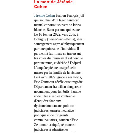
La mort de Jérémie
Cohen
Jérémie Cohen
était un Français juif
qui souffrait d'un léger handicap
mental et portait souvent sa kippa
blanche. Battu par une quinzaine.
Le 16 février 2022, vers 20 h, à
Bobigny (Seine-Saint-Denis), il est
sauvagement agressé physiquement
par une quinzaine d'individus. Il
parvient à fuir, mais en traversant
les voies du tramway, il est percuté
par une rame, et décède à l'hôpital.
L'enquête piétine, malgré celle
menée par la famille de la victime.
Le 4 avril 2022, grâce à ses twitts,
Eric Zemmour révèle cette tragédie.
Département francilien dangereux
notamment pour les Juifs, famille
endeuillée et isolée contrainte
d'enquêter face aux
dysfonctionnements politico-
judiciaires, omerta médiatico-
politique et de dirigeants
communautaires, soutien d'Eric
Zemmour critiqué, réticences
judiciaires à admettre les