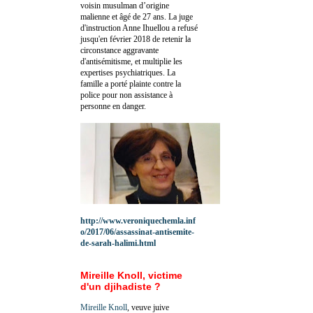
voisin musulman d’origine
malienne et âgé de 27 ans. La juge
d'instruction Anne Ihuellou a refusé
jusqu'en février 2018 de retenir la
circonstance aggravante
d'antisémitisme, et multiplie les
expertises psychiatriques. La
famille a porté plainte contre la
police pour non assistance à
personne en danger.
http://www.veroniquechemla.inf
o/2017/06/assassinat-antisemite-
de-sarah-halimi.html
Mireille Knoll, victime
d'un djihadiste ?
Mireille Knoll
, veuve juive