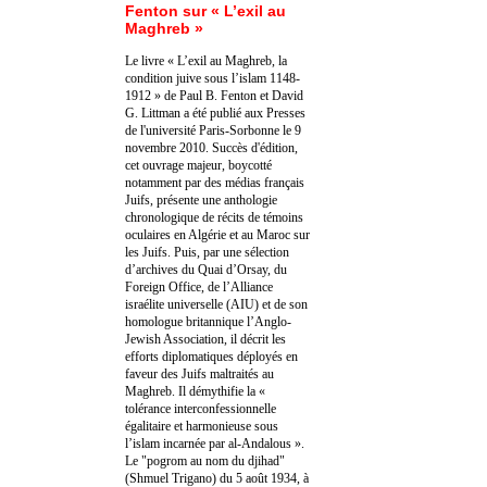
Fenton sur « L’exil au
Maghreb »
Le livre « L’exil au Maghreb, la
condition juive sous l’islam 1148-
1912 » de Paul B. Fenton et David
G. Littman a été publié aux Presses
de l'université Paris-Sorbonne le 9
novembre 2010. Succès d'édition,
cet ouvrage majeur, boycotté
notamment par des médias français
Juifs, présente une anthologie
chronologique de récits de témoins
oculaires en Algérie et au Maroc sur
les Juifs. Puis, par une sélection
d’archives du Quai d’Orsay, du
Foreign Office, de l’Alliance
israélite universelle (AIU) et de son
homologue britannique l’Anglo-
Jewish Association, il décrit les
efforts diplomatiques déployés en
faveur des Juifs maltraités au
Maghreb. Il démythifie la «
tolérance interconfessionnelle
égalitaire et harmonieuse sous
l’islam incarnée par al-Andalous ».
Le "pogrom au nom du djihad"
(Shmuel Trigano) du 5 août 1934, à