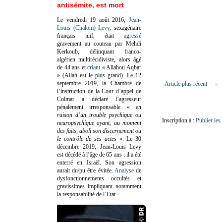
antisémite, est mort
Le vendredi 19 août 2016,
Jean-
Louis (Chalom) Levy
, sexagénaire
français juif, était
agressé
gravement au couteau par Mehdi
Kerkoub, délinquant franco-
algérien multirécidiviste, alors âgé
de 44 ans et
criant
« Allahou Aqbar
» (Allah est le plus grand). Le 12
septembre 2019, la Chambre de
Article plus récent
l’instruction de la Cour d’appel de
Colmar a déclaré l’agresseur
pénalement irresponsable
«
en
raison d’un trouble psychique ou
Inscription à :
Publier le
neuropsychique ayant, au moment
des faits, aboli son discernement ou
le contrôle de ses actes
»
. Le 30
décembre 2019, Jean-Louis Levy
est décédé à l’âge de 65 ans ; il a été
enterré en Israël. Son agression
aurait du/pu être évitée.
Analyse
de
dysfonctionnements occultés et
gravissimes impliquant notamment
la responsabilité de l’Etat.