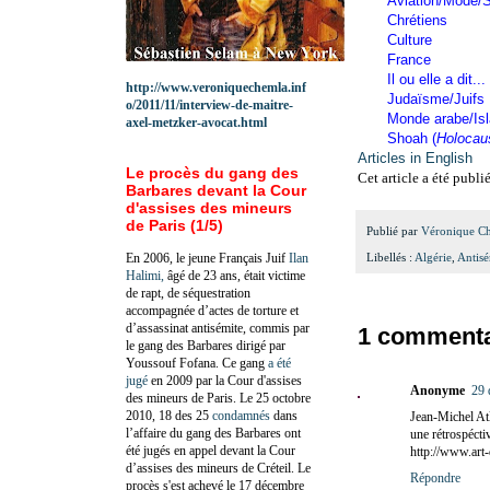
Aviation/Mode/S
Chrétiens
Culture
France
Il ou elle a dit...
http://www.veroniquechemla.inf
Judaïsme/Juifs
o/2011/11/interview-de-maitre-
Monde arabe/Is
axel-metzker-avocat.html
Shoah (
Holocau
Articles in English
Le procès du gang des
Cet article a été publi
Barbares devant la Cour
d'assises des mineurs
de Paris (1/5)
Publié par
Véronique C
En 2006, le jeune Français Juif
Ilan
Libellés :
Algérie
,
Antisé
Halimi,
âgé de 23 ans, était victime
de rapt, de séquestration
accompagnée d’actes de torture et
d’assassinat antisémite, commis par
1 commenta
le gang des Barbares dirigé par
Youssouf Fofana. Ce gang
a été
jugé
en 2009 par la Cour d'assises
Anonyme
29 
des mineurs de Paris. Le 25 octobre
2010, 18 des 25
condamnés
dans
Jean-Michel Atl
l’affaire du gang des Barbares ont
une rétrospéctiv
été jugés en appel devant la Cour
http://www.art-
d’assises des mineurs de Créteil. Le
Répondre
procès s'est achevé le 17 décembre