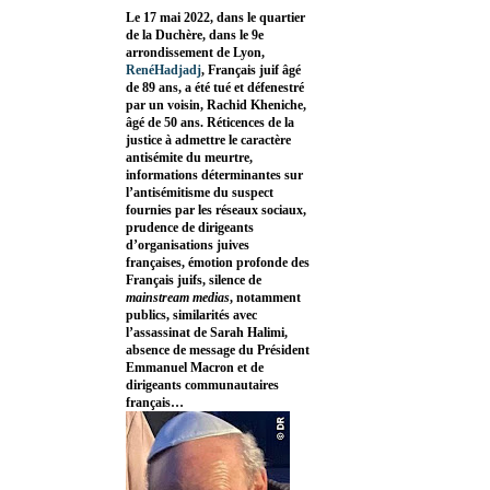
Le 17 mai 2022, dans le quartier
de la Duchère, dans le 9e
arrondissement de Lyon,
RenéHadjadj
, Français juif âgé
de 89 ans, a été tué et défenestré
par un voisin, Rachid Kheniche,
âgé de 50 ans. Réticences de la
justice à admettre le caractère
antisémite du meurtre,
informations déterminantes sur
l’antisémitisme du suspect
fournies par les réseaux sociaux,
prudence de dirigeants
d’organisations juives
françaises, émotion profonde des
Français juifs, silence de
mainstream medias
, notamment
publics, similarités avec
l’assassinat de Sarah Halimi,
absence de message du Président
Emmanuel Macron et de
dirigeants communautaires
français…