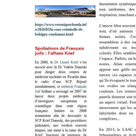
faussement symétrique
non uniformes, des
respiration, tranchant
https://www.veroniquechemla.inf
L’œuvre libre souvent
o/2026/03/la-cour-criminelle-de-
noir, d’où naissent
bobigny-condamne.html
formes noires. Ce
ressemblent à des tr
subdivisent ou in
Spoliations de Français
juifs : l’affaire Krief
colorés. Elles semble
l’espace. Parfois, un 
En 2000, le
Dr Lionel Krief
s’est
noires. Atlan enser
associé avec la Dr Valérie Daneski
appose une grille no
pour diriger deux centres de
travers ces espaces 
médecine nucléaire en Picardie dans
qu’ils évoquent le to
le cadre d’une SCP.
Réputé
ces ovales ou tria
mondialement, ce
médecin Français
couleurs. Les teint
Juif
brillant a envisagé en 2007 de
lancer deux projets médicaux
pastels donnent une t
d’envergures européenne et
un aspect vitrail. F
scientifique dans cette région
mouvement qui les an
française.
Initiées en 2008
labyrinthe dont on 
notamment afin de dissoudre la
complexes...
SCP Krief Daneski, des procédures
judiciaires, aux verdicts souvent
En 2013, le
LAAC de
iniques, ont mené à la ruine du Dr
lithographies et écr
Krief.
Inactions de ministres de