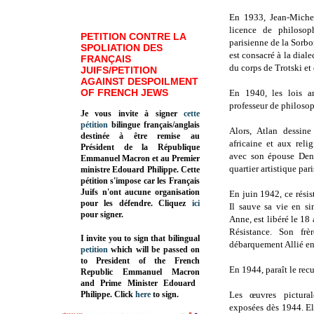
En 1933, Jean-Michel
licence de philosoph
PETITION CONTRE LA
parisienne de la Sorb
SPOLIATION DES
est consacré à la dia
FRANÇAIS
du corps de Trotski et 
JUIFS/PETITION
AGAINST DESPOILMENT
OF FRENCH JEWS
En 1940, les lois a
professeur de philoso
Je vous invite à signer
cette
pétition
bilingue français/anglais
Alors, Atlan dessine
destinée à être remise au
africaine et aux relig
Président de la République
avec son épouse Den
Emmanuel Macron et au Premier
quartier artistique pari
ministre Edouard Philippe. Cette
pétition s'impose car les Français
Juifs n'ont aucune organisation
En juin 1942, ce résis
pour les défendre. Cliquez
ici
Il sauve sa vie en sim
pour signer.
Anne, est libéré le 18
Résistance. Son fr
I invite you to sign that bilingual
débarquement Allié en
petition
which will be passed on
to President of the French
En 1944, paraît le re
Republic
Emmanuel Macron
and Prime Minister
Edouard
Philippe
.
Click
here
to sign.
Les œuvres pictural
exposées dès 1944. Ell