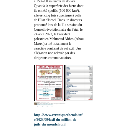
à 150-200 milliards de dollars.
Quant à la superficie des biens dont
ils ont été spoliés (100 000 km²),
elle est cinq fois supérieure à celle
de l'Etat d'Israël. Dans un discours
prononcé lors de la 11e session du
Conseil révolutionnaire du Fatah le
24 août 2023, le Président
palestinien Mahmoud Abbas (Abou
Mazen) a nié notamment le
caractère contraint de cet exil. Une
allégation non relevée par des
dirigeants communautaires.
http://www.veroniquechemla.inf
o/2023/09/lexil-du-million-de-
juifs-du-monde.html