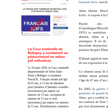
Gertrude Stein
lors de 
Atlan illustre
Descr
Kafka
et expose à la 
Proche des 
(Copenhague/Bruxe
1951) et surréaliste
abstrait, Atlan se
artistiques. Il est d
deuxième abstraction 
La Cour criminelle de
parisien Jacques Elbaz
Bobigny a condamné un
pédocriminel en milieu
D’abord apprécié essen
juif orthodoxe
de son exposition à la
Le 16 mars 2026, la Cour criminelle
Ce créateur aussi de 
départementale de Seine-Saint-
Denis à Bobigny a condamné
théâtre meurt préma
Pascal H., Français retraité juif âgé
l’âge de 47 ans, d’un c
de 61 ans, à 13 ans de détention
pour (tentative d’)atteintes sexuelles
En 2002, la
galerie 
(incestueuse) par majeur sur
peintures de grands f
mineurs de 15 ans, corruption de
Atlan qui a conféré un 
mineurs de 15 ans et viols
ses couleurs de Terre.
(incestueux) par majeur sur mineurs
par leur dynamisme gr
de 15 ans. Des
infractions commises