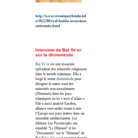
http://www.veroniquechemla.inf
o/2022/08/eyal-hadda-assassinat-
antisemite.html
Interview de Bat Ye’or
sur la dhimmitude
Bat Ye’or
est une essayiste
spécialiste des minorités religieuses
dans le monde islamique. Elle a
forgé le terme
dhimmitude
pour
désigner le statut cruel des
minorités non-musulmanes
(Dhimmis) dans les pays
islamiques ou en « terre d’islam ».
Elle a aussi analysé Eurabia,
alliance euro-arabe visant à unir
l’Europe aux pays arabes dans un
ensemble méditerranéen. Les
éditions Les Provinciales ont
republié "Le Dhimmi" et les
"Documents" sur le "Dhimmi" de
Bat Ye'or. Un essai pionnier dont la