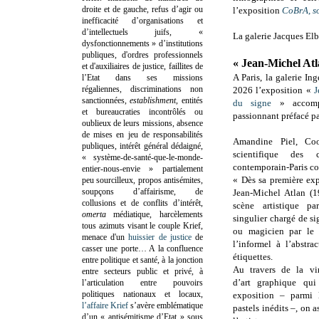
droite et de gauche, refus d’agir ou
l’exposition
CoBrA, so
inefficacité d’organisations et
d’intellectuels juifs, «
La galerie Jacques El
dysfonctionnements » d’institutions
publiques, d'ordres professionnels
« Jean-Michel Atl
et d'auxiliaires de justice, faillites de
A Paris, la galerie In
l’Etat dans ses missions
régaliennes, discriminations non
2026 l’exposition «
J
sanctionnées,
establishment
, entités
du signe
» accomp
et bureaucraties incontrôlés ou
passionnant préfacé p
oublieux de leurs missions, absence
de mises en jeu de responsabilités
Amandine Piel, Coo
publiques, intérêt général dédaigné,
scientifique des c
« système-de-santé-que-le-monde-
contemporain-Paris coll
entier-nous-envie » partialement
« Dès sa première ex
peu sourcilleux, propos antisémites,
soupçons d’affairisme, de
Jean-Michel Atlan (1
collusions et de conflits d’intérêt,
scène artistique pa
omerta
médiatique, harcèlements
singulier chargé de 
tous azimuts visant le couple Krief,
ou magicien par le 
menace d'un
huissier de justice
de
l’informel à l’abstra
casser une porte…
A la confluence
étiquettes.
entre politique et santé, à la jonction
Au travers de la vi
entre secteurs public et privé, à
d’art graphique qui
l’articulation entre pouvoirs
politiques nationaux et locaux,
exposition – parmi l
l’affaire Krief
s’avère emblématique
pastels inédits –, on a
d’un « antisémitisme d’Etat » sous