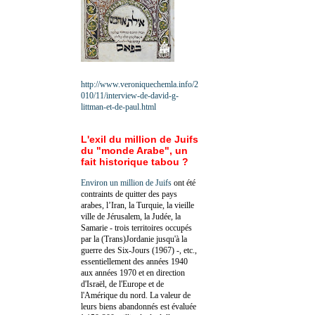
http://www.veroniquechemla.info/2
010/11/interview-de-david-g-
littman-et-de-paul.html
L'exil du million de Juifs
du "monde Arabe", un
fait historique tabou ?
Environ un million de Juifs
ont été
contraints de quitter des pays
arabes, l’Iran, la Turquie, la vieille
ville de Jérusalem, la Judée, la
Samarie - trois territoires occupés
par la (Trans)Jordanie jusqu'à la
guerre des Six-Jours (1967) -, etc.,
essentiellement des années 1940
aux années 1970 et en direction
d'Israël, de l'Europe et de
l'Amérique du nord. La valeur de
leurs biens abandonnés est évaluée