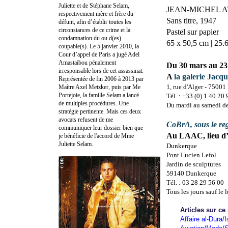
Juliette et de Stéphane Selam,
JEAN-MICHEL AT
respectivement mère et frère du
Sans titre, 1947
défunt, afin d’établir toutes les
circonstances de ce crime et la
Pastel sur papier
condamnation du ou d(es)
65 x 50,5 cm | 25.6
coupable(s). Le 5 janvier 2010, la
Cour d’appel de Paris a jugé Adel
Amastaibou pénalement
Du 30 mars au 23 
irresponsable lors de cet assassinat.
A
la galerie Jacq
Représentée de fin 2006 à 2013 par
1, rue d'Alger - 7500
Maître Axel Metzker, puis par Me
Portejoie, la famille Selam a lancé
Tél. : +33 (0) 1 40 20
de multiples procédures. Une
Du mardi au samedi de 
stratégie pertinente. Mais ces deux
avocats refusent de me
CoBrA, sous le re
communiquer leur dossier bien que
Au LAAC, lieu d’
je bénéficie de l'accord de Mme
Juliette Selam.
Dunkerque
Pont Lucien Lefol
Jardin de sculptures
59140 Dunkerque
Tél. : 03 28 29 56 00
Tous les jours sauf le 
Articles sur ce
Affaire al-Dura/I