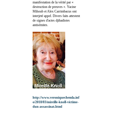
manifestation de la vérité par «
destruction de preuves ». Yacine
Mihoub et Alex Carrimbacus ont
interjeté appel. Divers faits attestent
de signes d'actes djihadistes
antisémites.
http://www.veroniquechemla.inf
o/2018/03/mireille-knoll-victime-
dun-assassinat.html