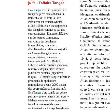
signe. Sous-jacent dan
juifs : l’affaire Tanger
de l’enfance constant
hébraïque, musulmane 
Eva Tanger
est une copropriétaire
française juive habitant dans un
idéogrammes tifinagh
immeuble du Marais, à Paris.
Atlan cherchait à se s
Présidente du conseil syndical
« L’authenticité de
(1988-1998), elle s’est opposée à
l’intense intérêt de n
des illégalités commises par des
Jorn qui vient à sa re
copropriétaires. Emprises illégales
l’atelier d’Atlan si
sur des parties communes,
Chaumière, le labor
convoitise et spéculation
CoBrA. Sur la sugg
immobilières, soupçons
d’antisémitisme, abus de majorité
Atlan est choisi pou
en Assemblées générales de
abstraite au salon 
copropriétaires, « mandat
1948. À cette occasi
temporaire » de Me Michèle
projets préalables
Lebossé, administratrice judiciaire,
couverture du catalo
renouvelé depuis 2009, experts
constituent en réalité
judiciaires partiaux, jugements
Bien que régulièreme
iniques…
L’affaire Tanger
illustre le
Atlan déclare : « le
processus de spoliations
immobilières depuis 2000 visant
abstraites ni figurativ
des copropriétaires français juifs.
coup à vivre sur la to
Eva Tanger
a été ruinée et spoliée
entrailles, elle est ré
par un « gouvernement des juges ».
marqué par le geste 
Malade, endettée, calomniée, cette
motif, le signe fut ava
fonctionnaire retraitée quasi-
langage universel. »
septuagénaire a été expulsée de son