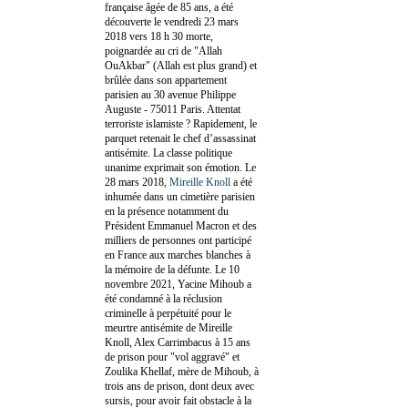
française âgée de 85 ans, a été
découverte le vendredi 23 mars
2018 vers 18 h 30 morte,
poignardée au cri de "Allah
OuAkbar" (Allah est plus grand) et
brûlée dans son appartement
parisien au 30 avenue Philippe
Auguste - 75011 Paris. Attentat
terroriste islamiste ? Rapidement, le
parquet retenait le chef d’assassinat
antisémite. La classe politique
unanime exprimait son émotion. Le
28 mars 2018,
Mireille Knoll
a été
inhumée dans un cimetière parisien
en la présence notamment du
Président Emmanuel Macron et des
milliers de personnes ont participé
en France aux marches blanches à
la mémoire de la défunte. Le 10
novembre 2021, Yacine Mihoub a
été condamné à la réclusion
criminelle à perpétuité pour le
meurtre antisémite de Mireille
Knoll, Alex Carrimbacus à 15 ans
de prison pour "vol aggravé" et
Zoulika Khellaf, mère de Mihoub, à
trois ans de prison, dont deux avec
sursis, pour avoir fait obstacle à la