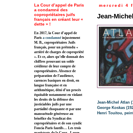
La Cour d’appel de Paris
mercredi 4 
a condamné des
copropriétaires juifs
Jean-Michel
français en créant leur «
dette » !
En 2017, la Cour d’appel de
Paris
a condamné
injustement
M. B., copropriétaires Juifs
français, pour un prétendu «
arriéré de charges de copropriété
». Et ce, alors qu’elle donnait des
chiffres prouvant un solde
créditeur de leur compte de
copropriétaires. Absence de
préparation de l’audience,
carences basiques en droit, en
langue française et en
arithmétique, déni d’un procès
équitable notamment en violant
les droits de la défense des
Jean-Michel Atlan (
justiciables juifs par une
George Koskas (192
partialité choquante et par une
Henri Touitou, peint
mansuétude généreuse au
bénéfice du Syndicat des
copropriétaires et de son syndic
Foncia Paris fautifs… Les trois
magistrats de la Cour - Laure