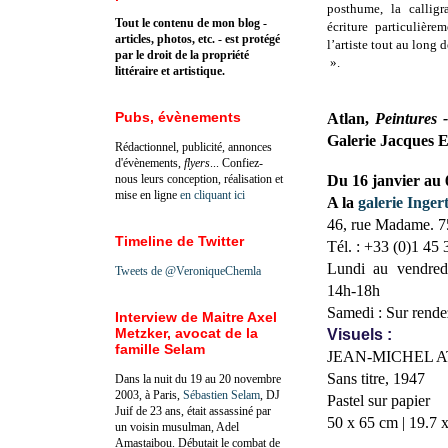
posthume, la calligr
Tout le contenu de mon blog -
écriture particulière
articles, photos, etc. - est protégé
l’artiste tout au long d
par le droit de la propriété
».
littéraire et artistique.
Pubs, évènements
Atlan,
Peintures 
Galerie Jacques E
Rédactionnel, publicité, annonces
d'évènements,
flyers
... Confiez-
nous leurs conception, réalisation et
Du 16 janvier au
mise en ligne
en cliquant ici
A la
galerie Inger
46, rue Madame. 7
Timeline de Twitter
Tél. : +33 (0)1 45
Lundi au vendred
Tweets de @VeroniqueChemla
14h-18h
Samedi : Sur rend
Interview de Maitre Axel
Metzker, avocat de la
Visuels :
famille Selam
JEAN-MICHEL AT
Sans titre, 1947
Dans la nuit du 19 au 20 novembre
2003, à Paris,
Sébastien Selam
, DJ
Pastel sur papier
Juif de 23 ans, était assassiné par
50 x 65 cm | 19.7 x
un voisin musulman, Adel
Amastaibou. Débutait le combat de