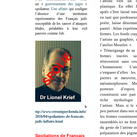
l’artiste vers un 
un «
gouvernement des juges
»
plastique. En effet 
spoliateur.
Une affaire
qui souligne
après s’être laissé tra
l’absence d’une institution
en tant que professeu
représentative des Français juifs
poète, laisse désorma
susceptible de les sauver d’attaques
pastel : Atlan expérim
létales, préalables à leur exil
pauvres comme Job.
formes. Les fonds cra
l’artiste au graphite
l’atelier Mourlot. »
« Témoignage de sa fo
formes tracées s
réinventent sans ces
s’humanisent. L’
s’emparer d’elles : les 
pierres se meuvent
métamorphosent. Mes
porteurs d’espoi
constituent une part
riche mythologie
l’artiste. Mais si le
h
peu partout dans son oe
ttp://www.veroniquechemla.info/
les formes constituent
2016/04/spoliations-de-francais-
juifs-laffaire.html
rassemblés ici ne fon
du geste de l’artiste 
préparation des pigmen
Spoliations de Français