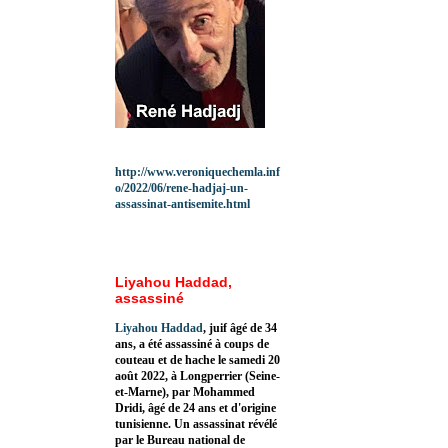
http://www.veroniquechemla.inf
o/2022/06/rene-hadjaj-un-
assassinat-antisemite.html
Liyahou Haddad,
assassiné
Liyahou Haddad
, juif âgé de 34
ans, a été assassiné à coups de
couteau et de hache le samedi 20
août 2022, à Longperrier (Seine-
et-Marne), par Mohammed
Dridi, âgé de 24 ans et d'origine
tunisienne. Un assassinat révélé
par le Bureau national de