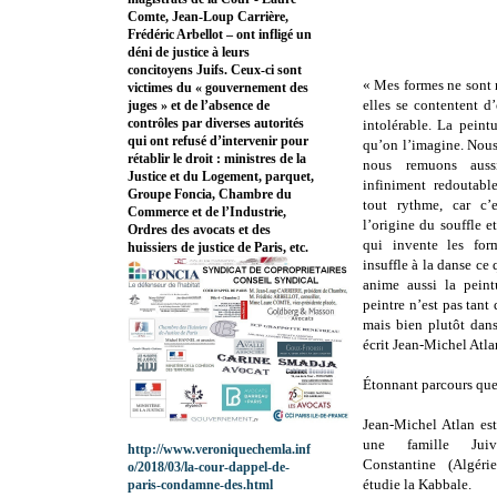
Comte, Jean-Loup Carrière,
Frédéric Arbellot – ont infligé un
déni de justice à leurs
concitoyens Juifs. Ceux-ci sont
« Mes formes ne sont n
victimes du « gouvernement des
elles se contentent d
juges » et de l’absence de
contrôles par diverses autorités
intolérable. La peint
qui ont refusé d’intervenir pour
qu’on l’imagine. Nous 
rétablir le droit : ministres de la
nous remuons auss
Justice et du Logement, parquet,
infiniment redoutabl
Groupe Foncia, Chambre du
tout rythme, car c’
Commerce et de l’Industrie,
l’origine du souffle e
Ordres des avocats et des
qui invente les for
huissiers de justice de Paris, etc.
insuffle à la danse ce
anime aussi la peintu
peintre n’est pas tant 
mais bien plutôt dans 
écrit Jean-Michel Atl
Étonnant parcours que 
Jean-Michel Atlan es
une famille Jui
http://www.veroniquechemla.inf
Constantine (Algéri
o/2018/03/la-cour-dappel-de-
étudie la Kabbale.
paris-condamne-des.html