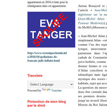
appartement en 2016 et lutte pour la
Anissa Bouayed et 
réintégration dans cet appartement.
l’article «
Jean-Mic
algérienne sur la mo
(
Jean-Michel Atlan:
Postwar Modernity
) 
du MoMA (Museum of
:
« Jean-Michel Atlan 
simplement Atlan –est
comme l’un des repré
lyrique, mouvemen
http://www.veroniquechemla.inf
parisienne dans l’a
o/2016/10/spoliations-de-
casbah de Constantin
francais-juifs-laffaire.html
juive berbère, comme i
donner formes et cou
d’Atlan concilient t
talmudique mais égal
Translate
mystique des textes 
kabbale, sujet qui acco
La question du mouve
Powered by
Translate
donc être centrale da
ses premiers dessins
jusqu’au recueil illust
Protection de mon blog
Miroirs du Roi Salomo
par le droit