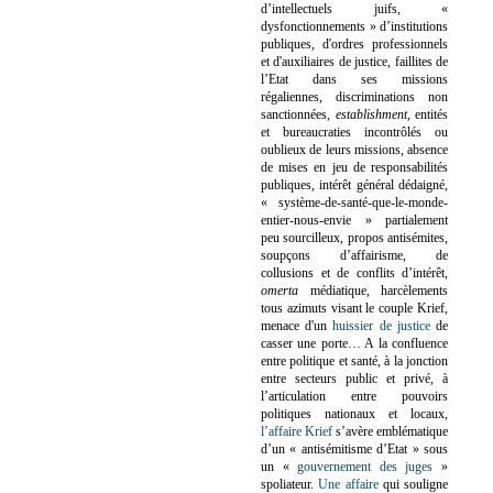
d’intellectuels juifs, «
dysfonctionnements » d’institutions
publiques, d'ordres professionnels
et d'auxiliaires de justice, faillites de
l’Etat dans ses missions
régaliennes, discriminations non
sanctionnées,
establishment
, entités
et bureaucraties incontrôlés ou
oublieux de leurs missions, absence
de mises en jeu de responsabilités
publiques, intérêt général dédaigné,
« système-de-santé-que-le-monde-
entier-nous-envie » partialement
peu sourcilleux, propos antisémites,
soupçons d’affairisme, de
collusions et de conflits d’intérêt,
omerta
médiatique, harcèlements
tous azimuts visant le couple Krief,
menace d'un
huissier de justice
de
casser une porte…
A la confluence
entre politique et santé, à la jonction
entre secteurs public et privé, à
l’articulation entre pouvoirs
politiques nationaux et locaux,
l’affaire Krief
s’avère emblématique
d’un « antisémitisme d’Etat » sous
un «
gouvernement des juges
»
spoliateur.
Une affaire
qui souligne