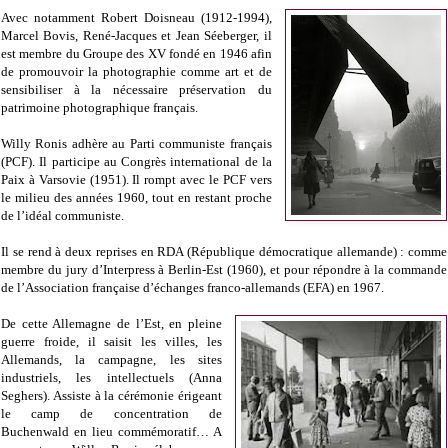
Avec notamment Robert Doisneau (1912-1994),
Marcel Bovis, René-Jacques et Jean Séeberger, il
est membre du Groupe des XV fondé en 1946 afin
de promouvoir la photographie comme art et de
sensibiliser à la nécessaire préservation du
patrimoine photographique français.
Willy Ronis adhère au Parti communiste français
(PCF). Il participe au Congrès international de la
Paix à Varsovie (1951). Il rompt avec le PCF vers
le milieu des années 1960, tout en restant proche
de l’idéal communiste.
Il se rend à deux reprises en RDA (République démocratique allemande) : comme
membre du jury d’Interpress à Berlin-Est (1960), et pour répondre à la commande
de l’Association française d’échanges franco-allemands (EFA) en 1967.
De cette Allemagne de l’Est, en pleine
guerre froide, il saisit les villes, les
Allemands, la campagne, les sites
industriels, les intellectuels (Anna
Seghers). Assiste à la cérémonie érigeant
le camp de concentration de
Buchenwald en lieu commémoratif… A