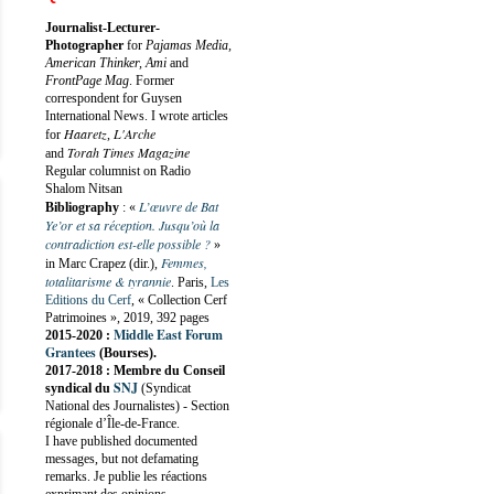
Journalist-Lecturer-
Photographer
for
Pajamas Media,
American Thinker, Ami
and
FrontPage Mag
. Former
correspondent for Guysen
International News. I wrote articles
Haaretz
L'Arche
for
,
Torah Times Magazine
and
Regular columnist on Radio
Shalom Nitsan
L’œuvre de Bat
Bibliography
:
«
Ye’or et sa réception. Jusqu’où la
contradiction est-elle possible ?
»
Femmes,
in Marc Crapez (dir.),
totalitarisme & tyrannie
. Paris,
Les
Editions du Cerf
, « Collection Cerf
Patrimoines », 2019, 392 pages
Middle East Forum
2015-2020 :
Grantees
(Bourses).
2017-2018 : Membre du Conseil
SNJ
syndical du
(Syndicat
National des Journalistes) - Section
régionale d’Île-de-France.
I have published documented
messages, but not defamating
remarks. Je publie les réactions