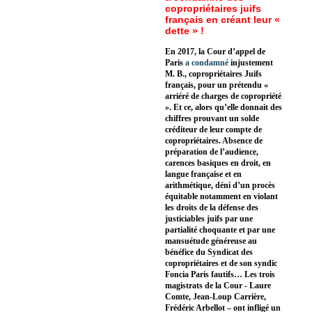
copropriétaires juifs
français en créant leur «
dette » !
En 2017, la Cour d’appel de
Paris
a condamné
injustement
M. B., copropriétaires Juifs
français, pour un prétendu «
arriéré de charges de copropriété
». Et ce, alors qu’elle donnait des
chiffres prouvant un solde
créditeur de leur compte de
copropriétaires. Absence de
préparation de l’audience,
carences basiques en droit, en
langue française et en
arithmétique, déni d’un procès
équitable notamment en violant
les droits de la défense des
justiciables juifs par une
partialité choquante et par une
mansuétude généreuse au
bénéfice du Syndicat des
copropriétaires et de son syndic
Foncia Paris fautifs… Les trois
magistrats de la Cour - Laure
Comte, Jean-Loup Carrière,
Frédéric Arbellot – ont infligé un