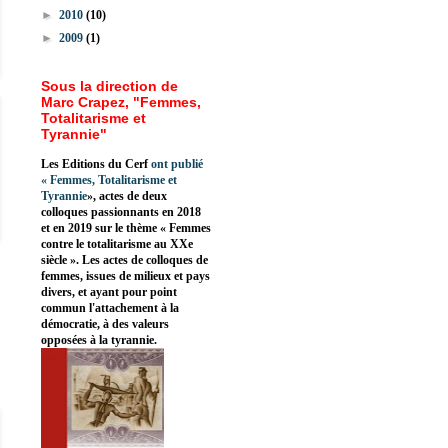
►
2010
(10)
►
2009
(1)
Sous la direction de
Marc Crapez, "Femmes,
Totalitarisme et
Tyrannie"
Les Editions du Cerf
ont publié
«
Femmes, Totalitarisme et
Tyrannie
», actes de deux
colloques passionnants en 2018
et en 2019 sur le thème « Femmes
contre le totalitarisme au XXe
siècle ». Les actes de colloques de
femmes, issues de milieux et pays
divers, et ayant pour point
commun l'attachement à la
démocratie, à des valeurs
opposées à la tyrannie.