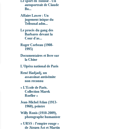
Le sport en Tunisie - Un
autoportrait de Claude
Bo...
Affaire Lawee : Un
jugement inique du
Tribunal adm...
Le procès du gang des
Barbares devant la
Cour d'as...
Roger Corbeau (1908-
1995)
Documentaires et livre sur
la Chine
L'Opéra national de Paris
René Hadjadj, un
assassinat antisémite
non reconnu
« L’Ecole de Paris.
Collection Marek
Roefler »
Jean-Michel Atlan (1913-
1960), peintre
Willy Ronis (1910-2009),
photographe humaniste
« URSS : l’empire rouge »
de Jürgen Ast et Martin