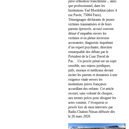
juive orthodoxe francilienne -, ainsi
que professionnel, dans les
Institutions Yad Mordekhaï (alors 4
rue Pavée, 75004 Paris).
Témoignages déchirants de jeunes
victimes traumatisées et de leurs
parents éprouvés, accusé souvent
dénué d’empathie envers les
victimes et en pleine inversion
accusatoire, diagnostic inquiétant
d’un expert psychiatre, direction
remarquable des débats par le
Président de la Cour David de
Pas… Un procès pénal sur un sujet
sensible, aux enjeux juridiques,
juifs, moraux et médicaux devant
inciter les parents et donateurs à une
exigence vitale envers les
institutions juives françaises
accueillant des enfants. Cet article
recourt, sans volonté de choquer,
aux termes précis pour désigner les
actes commis. J’évoquerai ce
procès lors de mon interview par
Radio Chalom Nitsan diffusée dès
le 26 mars 2026.