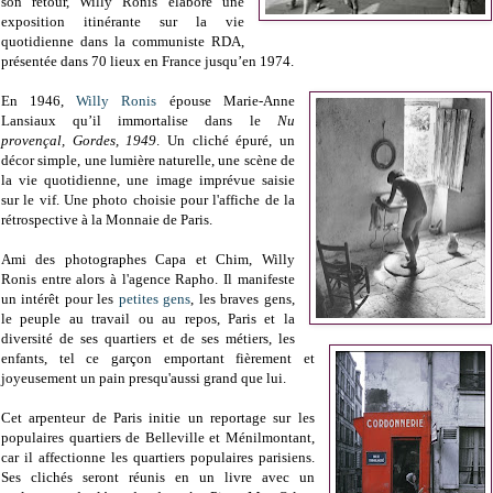
son retour, Willy Ronis élabore une
exposition itinérante sur la vie
quotidienne dans la communiste RDA,
présentée dans 70 lieux en France jusqu’en 1974.
En 1946,
Willy Ronis
épouse Marie-Anne
Lansiaux qu’il immortalise dans le
Nu
provençal, Gordes, 1949
. Un cliché épuré, un
décor simple, une lumière naturelle, une scène de
la vie quotidienne, une image imprévue saisie
sur le vif. Une photo choisie pour l'affiche de la
rétrospective à la Monnaie de Paris.
Ami des photographes Capa et Chim, Willy
Ronis entre alors à l'agence Rapho. Il manifeste
un intérêt pour les
petites gens
, les braves gens,
le peuple au travail ou au repos, Paris et la
diversité de ses quartiers et de ses métiers, les
enfants, tel ce garçon emportant fièrement et
joyeusement un pain presqu'aussi grand que lui.
Cet arpenteur de Paris initie un reportage sur les
populaires quartiers de Belleville et Ménilmontant,
car il affectionne les quartiers populaires parisiens.
Ses clichés seront réunis en un livre avec un