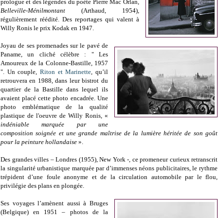
prologue et des légendes du poète Pierre Mac Orlan,
Belleville-Ménilmontant
(Arthaud, 1954),
régulièrement réédité. Des reportages qui valent à
Willy Ronis le prix Kodak en 1947.
Joyau de ses promenades sur le pavé de
Paname, un cliché célèbre : " Les
Amoureux de la Colonne-Bastille, 1957
". Un couple,
Riton et Marinette
, qu’il
retrouvera en 1988, dans leur bistrot du
quartier de la Bastille dans lequel ils
avaient placé cette photo encadrée. Une
photo emblématique de la qualité
plastique de l'oeuvre de Willy Ronis, «
indéniable marquée par une
composition soignée et une grande maîtrise de la lumière héritée de son goût
pour la peinture hollandaise
».
Des grandes villes – Londres (1955), New York -, ce promeneur curieux retranscrit
la singularité urbanistique marquée par d’immenses néons publicitaires, le rythme
trépident d’une foule anonyme et de la circulation automobile par le flou,
privilégie des plans en plongée.
Ses voyages l’amènent aussi à Bruges
(Belgique) en 1951 – photos de la