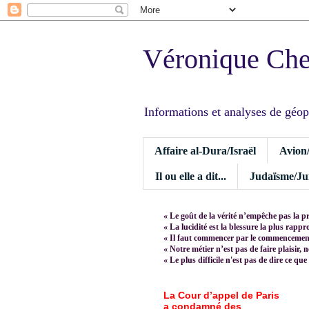
Véronique Ch
Informations et analyses de géopoli
Affaire al-Dura/Israël
Avion
Il ou elle a dit...
Judaïsme/Jui
« Le goût de la vérité n’empêche pas la p
« La lucidité est la blessure la plus rapp
« Il faut commencer par le commencement,
« Notre métier n’est pas de faire plaisir, 
« Le plus difficile n'est pas de dire ce que
La Cour d’appel de Paris
a condamné des