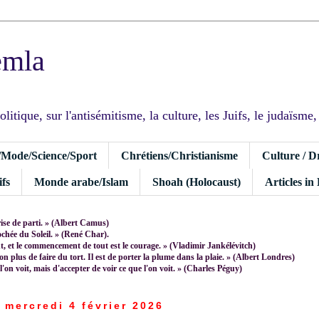
emla
tique, sur l'antisémitisme, la culture, les Juifs, le judaïsme, I
/Mode/Science/Sport
Chrétiens/Christianisme
Culture / D
fs
Monde arabe/Islam
Shoah (Holocaust)
Articles in
rise de parti. » (Albert Camus)
rochée du Soleil. » (René Char).
 et le commencement de tout est le courage. » (Vladimir Jankélévitch)
non plus de faire du tort. Il est de porter la plume dans la plaie. » (Albert Londres)
 l'on voit, mais d'accepter de voir ce que l'on voit. » (Charles Péguy)
mercredi 4 février 2026