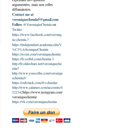
exprimant des opinions
argumentées, mais non celles
diffamatoires.
Contact me at
veroniquechemla5@gmail.com
@VeroniqueChemla
Follow
on
Twitter
https://www.facebook.com/veroniq
ue.chemla.7
https://independent.academia.edu/V
%C3%A9roniqueChemla
https://issuu.com/veroniquechemla
https://fr.scribd.com/chemla-3
http://fr.slideshare.net/veroniqueche
mla7
http://www.youscribe.com/veroniqu
echemla5/
https://substack.com/@vchemla/
http://www.calameo.com/accounts/4
522342
https://www.instagram.com/
veroniquechemla/
https://vk.com/veroniquechemla