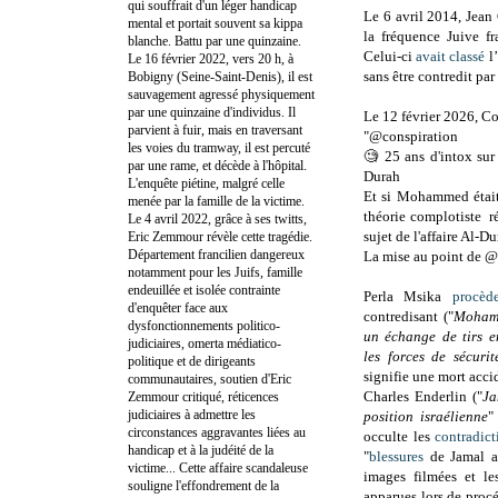
qui souffrait d'un léger handicap
Le 6 avril 2014, Jean
mental et portait souvent sa kippa
la fréquence Juive f
blanche. Battu par une quinzaine.
Celui-ci
avait classé
l’
Le 16 février 2022, vers 20 h, à
sans être contredit par
Bobigny (Seine-Saint-Denis), il est
sauvagement agressé physiquement
par une quinzaine d'individus. Il
Le 12 février 2026, C
parvient à fuir, mais en traversant
"@conspiration
les voies du tramway, il est percuté
🧐 25 ans d'intox su
par une rame, et décède à l'hôpital.
Durah
L'enquête piétine, malgré celle
Et si Mohammed était 
menée par la famille de la victime.
théorie complotiste r
Le 4 avril 2022, grâce à ses twitts,
sujet de l'affaire Al-Du
Eric Zemmour révèle cette tragédie.
Département francilien dangereux
La mise au point de
@
notamment pour les Juifs, famille
endeuillée et isolée contrainte
Perla Msika
procèd
d'enquêter face aux
contredisant ("
Mohame
dysfonctionnements politico-
un échange de tirs en
judiciaires, omerta médiatico-
les forces de sécurit
politique et de dirigeants
signifie une mort acci
communautaires, soutien d'Eric
Charles Enderlin ("
Ja
Zemmour critiqué, réticences
judiciaires à admettre les
position israélienne
"
circonstances aggravantes liées au
occulte les
contradict
handicap et à la judéité de la
"
blessures
de Jamal al
victime... Cette affaire scandaleuse
images filmées et les
souligne l'effondrement de la
apparues lors de procé