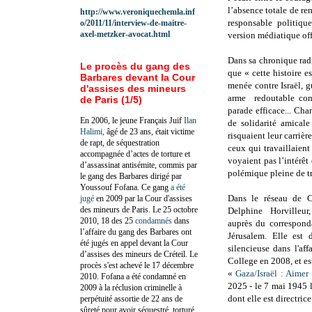
l’absence totale de re
http://www.veroniquechemla.inf
responsable politiqu
o/2011/11/interview-de-maitre-
axel-metzker-avocat.html
version médiatique offi
Dans sa chronique rad
Le procès du gang des
que « cette histoire 
Barbares devant la Cour
menée contre Israël, 
d'assises des mineurs
arme redoutable cont
de Paris (1/5)
parade efficace... Cha
En 2006, le jeune Français Juif
Ilan
de solidarité amicale
Halimi,
âgé de 23 ans, était victime
risquaient leur carrièr
de rapt, de séquestration
ceux qui travaillaien
accompagnée d’actes de torture et
voyaient pas l’intérê
d’assassinat antisémite, commis par
polémique pleine de t
le gang des Barbares dirigé par
Youssouf Fofana. Ce gang
a été
Dans le réseau de C
jugé
en 2009 par la Cour d'assises
des mineurs de Paris. Le 25 octobre
Delphine Horvilleur,
2010, 18 des 25
condamnés
dans
auprès du correspond
l’affaire du gang des Barbares ont
Jérusalem. Elle est 
été jugés en appel devant la Cour
silencieuse dans l'af
d’assises des mineurs de Créteil. Le
College en 2008, et es
procès s'est achevé le 17 décembre
«
Gaza/Israël : Aimer 
2010.
Fofana a été c
ondamné en
2025 - le 7 mai 1945 
2009 à la réclusion criminelle à
dont elle est directric
perpétuité assortie de 22 ans de
sûreté pour avoir séquestré, torturé