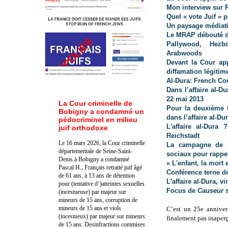
Mon interview sur R
Quel « vote Juif » 
Un paysage médiatiq
Le MRAP débouté de
Pallywood, Hezb
Arabwoods
Devant la Cour app
diffamation légitim
Al-Dura: French Cou
Dans l’affaire al-D
22 mai 2013
La Cour criminelle de
Pour la deuxième f
Bobigny a condamné un
dans l’affaire al-Du
pédocriminel en milieu
L'affaire al-Dur
juif orthodoxe
Reichstadt
Le 16 mars 2026, la Cour criminelle
La campagne de p
départementale de Seine-Saint-
sociaux pour rappel
Denis à Bobigny a condamné
« L'enfant, la mort 
Pascal H., Français retraité juif âgé
Conférence terne de
de 61 ans, à 13 ans de détention
L'affaire al-Dura, v
pour (tentative d’)atteintes sexuelles
Focus de
Causeur
(incestueuse) par majeur sur
mineurs de 15 ans, corruption de
mineurs de 15 ans et viols
C’est un 25e annivers
(incestueux) par majeur sur mineurs
finalement pas inaperç
de 15 ans. Des
infractions commises