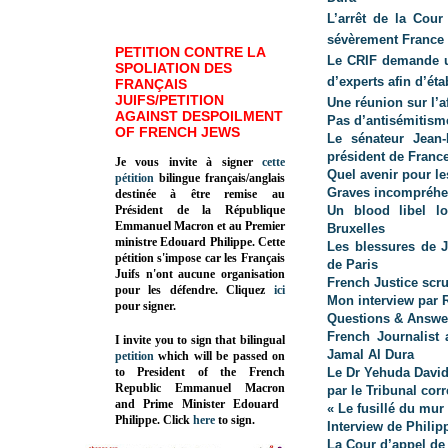
L’arrêt de la Cour
sévèrement France 
PETITION CONTRE LA
Le CRIF demande 
SPOLIATION DES
d’experts afin d’étab
FRANÇAIS
JUIFS/PETITION
Une réunion sur l’a
AGAINST DESPOILMENT
Pas d’antisémitism
OF FRENCH JEWS
Le sénateur Jean-
président de France 
Je vous invite à signer
cette
Quel avenir pour le
pétition
bilingue français/anglais
Graves incompréhen
destinée à être remise au
Président de la République
Un blood libel lo
Emmanuel Macron et au Premier
Bruxelles
ministre Edouard Philippe. Cette
Les blessures de J
pétition s'impose car les Français
de Paris
Juifs n'ont aucune organisation
French Justice scr
pour les défendre. Cliquez
ici
Mon interview par 
pour signer.
Questions & Answer
French Journalist
I invite you to sign that bilingual
Jamal Al Dura
petition
which will be passed on
to President of the French
Le Dr Yehuda David
Republic
Emmanuel Macron
par le Tribunal cor
and Prime Minister
Edouard
« Le fusillé du mur
Philippe
.
Click
here
to sign.
Interview de Philip
La Cour d’appel de