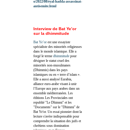
o/2022/08/eyal-hadda-assassinat-
antisemite.html
Interview de Bat Ye’or
sur la dhimmitude
Bat Ye’or
est une essayiste
spécialiste des minorités religieuses
dans le monde islamique. Elle a
forgé le terme
dhimmitude
pour
désigner le statut cruel des
minorités non-musulmanes
(Dhimmis) dans les pays
islamiques ou en « terre d’islam ».
Elle a aussi analysé Eurabia,
alliance euro-arabe visant à unir
l’Europe aux pays arabes dans un
ensemble méditerranéen. Les
éditions Les Provinciales ont
republié "Le Dhimmi" et les
"Documents" sur le "Dhimmi" de
Bat Ye'or. Un essai pionnier dont la
lecture s'avère indispensable pour
comprendre la situation des juifs et
chrétiens sous domination