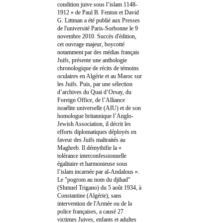
condition juive sous l’islam 1148-
1912 » de Paul B. Fenton et David
G. Littman a été publié aux Presses
de l'université Paris-Sorbonne le 9
novembre 2010. Succès d'édition,
cet ouvrage majeur, boycotté
notamment par des médias français
Juifs, présente une anthologie
chronologique de récits de témoins
oculaires en Algérie et au Maroc sur
les Juifs. Puis, par une sélection
d’archives du Quai d’Orsay, du
Foreign Office, de l’Alliance
israélite universelle (AIU) et de son
homologue britannique l’Anglo-
Jewish Association, il décrit les
efforts diplomatiques déployés en
faveur des Juifs maltraités au
Maghreb. Il démythifie la «
tolérance interconfessionnelle
égalitaire et harmonieuse sous
l’islam incarnée par al-Andalous ».
Le "pogrom au nom du djihad"
(Shmuel Trigano) du 5 août 1934, à
Constantine (Algérie), sans
intervention de l'Armée ou de la
police françaises, a causé 27
victimes Juives, enfants et adultes