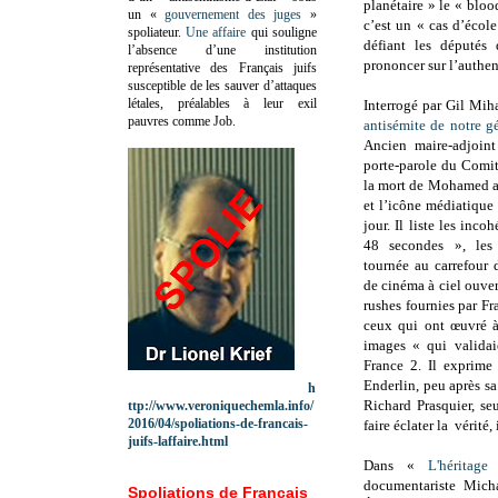
planétaire » le « blood
un «
gouvernement des juges
»
c’est un « cas d’écol
spoliateur.
Une affaire
qui souligne
défiant les député
l’absence d’une institution
prononcer sur l’authen
représentative des Français juifs
susceptible de les sauver d’attaques
létales, préalables à leur exil
Interrogé par Gil Mih
pauvres comme Job.
antisémite de notre g
Ancien maire-adjoin
porte-parole du Comit
la mort de Mohamed al
et l’icône médiatique
jour. Il liste les inc
48 secondes », les
tournée au carrefour
de cinéma à ciel ouver
rushes fournies par F
ceux qui ont œuvré à 
images « qui validai
France 2. Il exprime 
Enderlin, peu après sa
h
Richard Prasquier, se
ttp://www.veroniquechemla.info/
2016/04/spoliations-de-francais-
faire éclater la vérité
juifs-laffaire.html
Dans «
L'héritag
documentariste Mich
Spoliations de Français