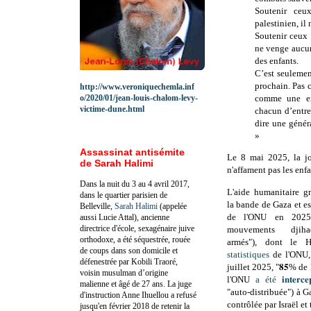
Soutenir ceu
palestinien, il
Soutenir ceux 
ne venge aucu
des enfants.
C’est seulemen
prochain. Pas 
http://www.veroniquechemla.inf
o/2020/01/jean-louis-chalom-levy-
comme une ex
victime-dune.html
chacun d’entre
dire une généra
»
Assassinat antisémite
Le 8 mai 2025, la jo
de Sarah Halimi
n'affament pas les enf
Dans la nuit du 3 au 4 avril 2017,
L'aide humanitaire gr
dans le quartier parisien de
la bande de Gaza et es
Belleville,
Sarah Halimi
(appelée
de l'ONU en 2025
aussi Lucie Attal), ancienne
directrice d'école, sexagénaire juive
mouvements djihad
orthodoxe, a été séquestrée, rouée
armés"), dont le H
de coups dans son domicile et
statistiques
de l'ONU,
défenestrée par Kobili Traoré,
juillet 2025, "𝟖𝟓% de 
voisin musulman d’origine
l'ONU
a été 𝐢𝐧𝐭𝐞𝐫𝐜𝐞
malienne et âgé de 27 ans. La juge
"auto-distribuée") à Gaza e
d'instruction Anne Ihuellou a refusé
contrôlée par Israël et tr
jusqu'en février 2018 de retenir la