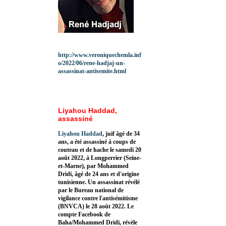
http://www.veroniquechemla.inf
o/2022/06/rene-hadjaj-un-
assassinat-antisemite.html
Liyahou Haddad,
assassiné
Liyahou Haddad
, juif âgé de 34
ans, a été assassiné à coups de
couteau et de hache le samedi 20
août 2022, à Longperrier (Seine-
et-Marne), par Mohammed
Dridi, âgé de 24 ans et d'origine
tunisienne. Un assassinat révélé
par le Bureau national de
vigilance contre l'antisémitisme
(BNVCA) le 28 août 2022. Le
compte Facebook de
Baha/Mohammed Dridi, révèle