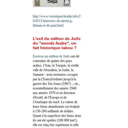
http://www.veroniquechemla.info/2
010/11/interview-de-david-g-
littman-et-de-paul.html
L'exil du million de Juifs
du "monde Arabe", un
fait historique tabou ?
Environ un million de Juifs
ont été
contraints de quitter des pays
arabes, l’Iran, la Turquie, la vieille
ville de Jérusalem, la Judée, la
Samarie - trois territoires occupés
par la (Trans)Jordanie jusqu'à la
guerre des Six-Jours (1967) -, etc.,
essentiellement des années 1940
aux années 1970 et en direction
d'Israël, de l'Europe et de
l'Amérique du nord. La valeur de
leurs biens abandonnés est évaluée
à 150-200 milliards de dollars.
Quant à la superficie des biens dont
ils ont été spoliés (100 000 km²),
elle est cinq fois supérieure à celle