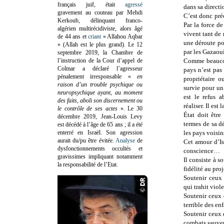
français juif, était
agressé
dans sa directi
gravement au couteau par Mehdi
C’est donc pré
Kerkoub, délinquant franco-
Par la force de
algérien multirécidiviste, alors âgé
vivent tant de 
de 44 ans et
criant
« Allahou Aqbar
une déroute pol
» (Allah est le plus grand). Le 12
par les Gazaoui
septembre 2019, la Chambre de
l’instruction de la Cour d’appel de
Comme beaucou
Colmar a déclaré l’agresseur
pays n’est pas
pénalement irresponsable
«
en
propriétaire o
raison d’un trouble psychique ou
survie pour un
neuropsychique ayant, au moment
est le refus 
des faits, aboli son discernement ou
réaliser. Il es
le contrôle de ses actes
»
. Le 30
État doit être
décembre 2019, Jean-Louis Levy
termes de sa d
est décédé à l’âge de 65 ans ; il a été
enterré en Israël. Son agression
les pays voisin
aurait du/pu être évitée.
Analyse
de
Cet amour d’Is
dysfonctionnements occultés et
conscience…
gravissimes impliquant notamment
Il consiste à s
la responsabilité de l’Etat.
fidélité au proj
Soutenir ceux 
qui trahit viol
Soutenir ceux 
terrible des en
Soutenir ceux q
combats sauver