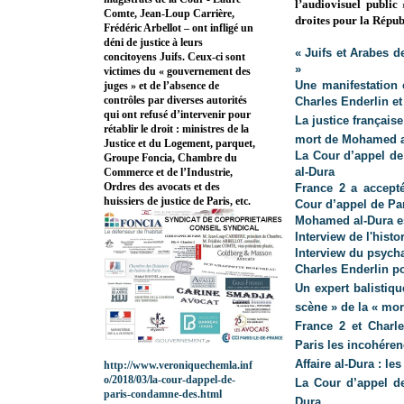
l’audiovisuel public
Comte, Jean-Loup Carrière,
droites pour la Répub
Frédéric Arbellot – ont infligé un
déni de justice à leurs
« Juifs et Arabes d
concitoyens Juifs. Ceux-ci sont
»
victimes du « gouvernement des
Une manifestation 
juges » et de l’absence de
contrôles par diverses autorités
Charles Enderlin et
qui ont refusé d’intervenir pour
La justice français
rétablir le droit : ministres de la
mort de Mohamed a
Justice et du Logement, parquet,
La Cour d’appel de
Groupe Foncia, Chambre du
al-Dura
Commerce et de l’Industrie,
Ordres des avocats et des
France
2 a
accepté
huissiers de justice de Paris, etc.
Cour d’appel de Pa
Mohamed al-Dura est
Interview de l'histo
Interview du psycha
Charles Enderlin po
Un expert balistiqu
scène » de la « mo
France 2 et Charl
Paris les incohérenc
Affaire al-Dura : l
http://www.veroniquechemla.inf
o/2018/03/la-cour-dappel-de-
La Cour d’appel de
paris-condamne-des.html
Dura