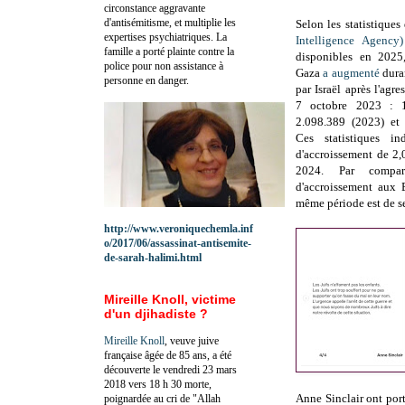
circonstance aggravante
d'antisémitisme, et multiplie les
Selon les statistiques
expertises psychiatriques. La
Intelligence Agency
famille a porté plainte contre la
disponibles en 2025
police pour non assistance à
Gaza
a augmenté
dura
personne en danger.
par Israël après l'agre
7 octobre 2023 : 1
2.098.389 (2023) et
Ces statistiques i
d'accroissement de 2
2024. Par compar
d'accroissement aux 
même période est de 
http://www.veroniquechemla.inf
o/2017/06/assassinat-antisemite-
de-sarah-halimi.html
Mireille Knoll, victime
d'un djihadiste ?
Mireille Knoll
, veuve juive
française âgée de 85 ans, a été
découverte le vendredi 23 mars
2018 vers 18 h 30 morte,
Anne Sinclair ont port
poignardée au cri de "Allah