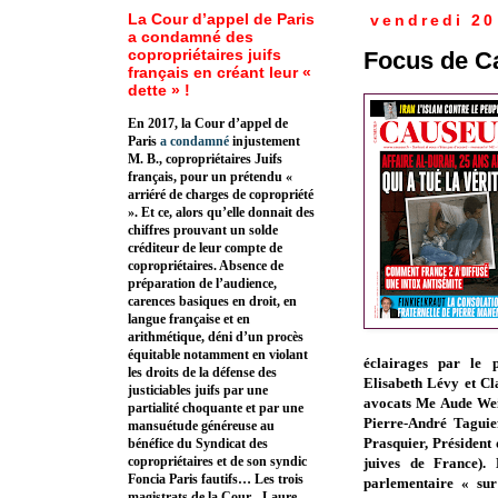
La Cour d’appel de Paris
vendredi 20
a condamné des
copropriétaires juifs
Focus de Ca
français en créant leur «
dette » !
En 2017, la Cour d’appel de
Paris
a condamné
injustement
M. B., copropriétaires Juifs
français, pour un prétendu «
arriéré de charges de copropriété
». Et ce, alors qu’elle donnait des
chiffres prouvant un solde
créditeur de leur compte de
copropriétaires. Absence de
préparation de l’audience,
carences basiques en droit, en
langue française et en
arithmétique, déni d’un procès
équitable notamment en violant
éclairages par le p
les droits de la défense des
Elisabeth Lévy et Cl
justiciables juifs par une
avocats Me Aude Weil
partialité choquante et par une
Pierre-André Taguie
mansuétude généreuse au
Prasquier, Président 
bénéfice du Syndicat des
copropriétaires et de son syndic
juives de France).
Foncia Paris fautifs… Les trois
parlementaire « sur
magistrats de la Cour - Laure