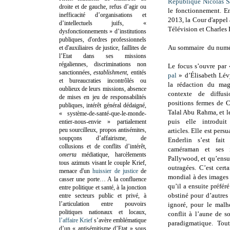
République Nicolas S
droite et de gauche, refus d’agir ou
le fonctionnement. En
inefficacité d’organisations et
2013, la Cour d'appel
d’intellectuels juifs, «
Télévision et Charles 
dysfonctionnements » d’institutions
publiques, d'ordres professionnels
Au sommaire du numéro
et d'auxiliaires de justice, faillites de
l’Etat dans ses missions
régaliennes, discriminations non
Le focus s’ouvre par
sanctionnées,
establishment
, entités
pal
» d’Élisabeth Lévy
et bureaucraties incontrôlés ou
la rédaction du mag
oublieux de leurs missions, absence
contexte de diffus
de mises en jeu de responsabilités
positions fermes de C
publiques, intérêt général dédaigné,
Talal Abu Rahma, et l
« système-de-santé-que-le-monde-
puis elle introduit
entier-nous-envie » partialement
peu sourcilleux, propos antisémites,
articles. Elle est pers
soupçons d’affairisme, de
Enderlin s’est fait
collusions et de conflits d’intérêt,
caméraman et ses
omerta
médiatique, harcèlements
Pallywood, et qu’ensuit
tous azimuts visant le couple Krief,
outragées. C’est cer
menace d'un
huissier de justice
de
mondial à des images 
casser une porte…
A la confluence
qu’il a ensuite préféré
entre politique et santé, à la jonction
obstiné pour d’autres
entre secteurs public et privé, à
l’articulation entre pouvoirs
ignoré, pour le malhe
politiques nationaux et locaux,
conflit à l’aune de 
l’affaire Krief
s’avère emblématique
paradigmatique. Tou
d’un « antisémitisme d’Etat » sous