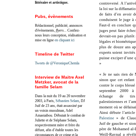
littéraire et artistique.
controversé. A l’arriv
la loi sur la diffamati
de faits d’en avoir 
Pubs, évènements
conduisent le juge à c
Faut-il en conclure q
Rédactionnel, publicité, annonces
d'évènements,
flyers
... Confiez-
juges peut faire éche
nous leurs conception, réalisation et
devrait-on pas plutôt
mise en ligne
en cliquant ici
légales et biométrique
plus de douze ans apr
experts soient invité
Timeline de Twitter
puisse exciper d’une 
Tweets de @VeroniqueChemla
»
« Je ne sais rien de
Interview de Maitre Axel
sinon que cet enfant
Metzker, avocat de la
contre le corps blessé
famille Selam
septembre 2000 à
Dans la nuit du 19 au 20 novembre
échange de tirs
2003, à Paris,
Sébastien Selam
, DJ
palestiniennes et l’ar
Juif de 23 ans, était assassiné par
moment où se défaisai
un voisin musulman, Adel
Ainsi débute l’articl
Amastaibou. Débutait le combat de
Palestine
» de Claud
Juliette et de Stéphane Selam,
Juif de gauche et sio
respectivement mère et frère du
père de Mohamed al-Du
défunt, afin d’établir toutes les
Weill-Raynal a révélé
circonstances de ce crime et la