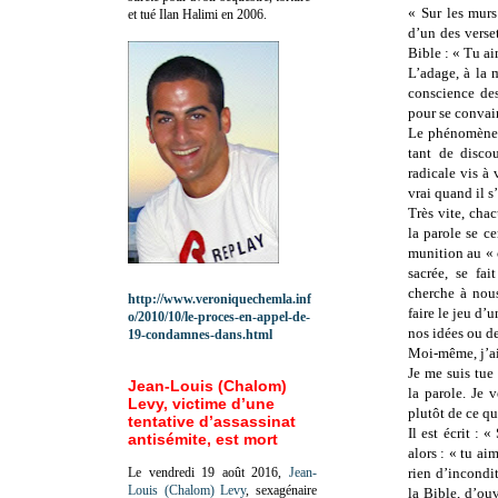
« Sur les mur
et tué Ilan Halimi en 2006.
d’un des verset
Bible : « Tu a
L’adage, à la 
conscience de
pour se convai
Le phénomène n
tant de discou
radicale vis à 
vrai quand il s
Très vite, cha
la parole se c
munition au « 
sacrée, se fai
cherche à nou
http://www.veroniquechemla.inf
faire le jeu d’
o/2010/10/le-proces-en-appel-de-
nos idées ou de
19-condamnes-dans.html
Moi‐même, j’ai 
Je me suis tue
Jean-Louis (Chalom)
la parole. Je
Levy, victime d’une
plutôt de ce qu
tentative d’assassinat
Il est écrit : 
antisémite, est mort
alors : « tu a
Le vendredi 19 août 2016,
Jean-
rien d’incondi
Louis (Chalom) Levy
, sexagénaire
la Bible, d’ouv