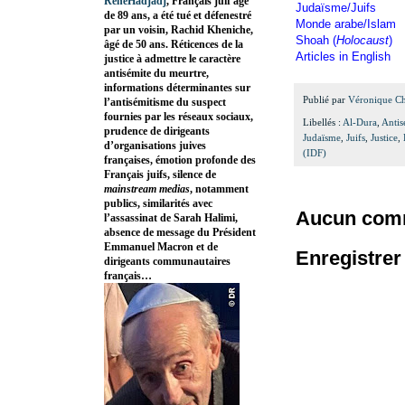
RenéHadjadj
, Français juif âgé
Judaïsme/Juifs
de 89 ans, a été tué et défenestré
Monde arabe/Islam
par un voisin, Rachid Kheniche,
Shoah (
Holocaust
)
âgé de 50 ans. Réticences de la
Articles in English
justice à admettre le caractère
antisémite du meurtre,
informations déterminantes sur
Publié par
Véronique C
l’antisémitisme du suspect
fournies par les réseaux sociaux,
Libellés :
Al-Dura
,
Antis
prudence de dirigeants
Judaïsme
,
Juifs
,
Justice
,
d’organisations juives
(IDF)
françaises, émotion profonde des
Français juifs, silence de
mainstream medias
, notamment
publics, similarités avec
Aucun comm
l’assassinat de Sarah Halimi,
absence de message du Président
Emmanuel Macron et de
Enregistre
dirigeants communautaires
français…