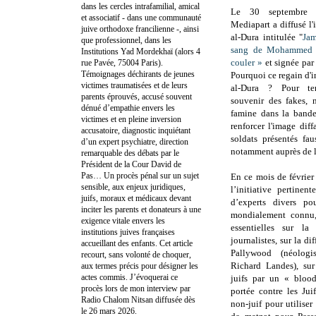
dans les cercles intrafamilial, amical
Le 30 septembre
et associatif - dans une communauté
Mediapart a diffusé l
juive orthodoxe francilienne -, ainsi
al-Dura intitulée "
Jam
que professionnel, dans les
sang de Mohammed n
Institutions Yad Mordekhaï (alors 4
couler »
et signée par
rue Pavée, 75004 Paris).
Témoignages déchirants de jeunes
Pourquoi ce regain d'in
victimes traumatisées et de leurs
al-Dura ? Pour ten
parents éprouvés, accusé souvent
souvenir des fakes, 
dénué d’empathie envers les
famine dans la band
victimes et en pleine inversion
renforcer l'image diff
accusatoire, diagnostic inquiétant
soldats présentés fa
d’un expert psychiatre, direction
notamment auprès de l
remarquable des débats par le
Président de la Cour David de
Pas… Un procès pénal sur un sujet
En ce mois de févrie
sensible, aux enjeux juridiques,
l’initiative pertinen
juifs, moraux et médicaux devant
d’experts divers po
inciter les parents et donateurs à une
mondialement connu,
exigence vitale envers les
essentielles sur la
institutions juives françaises
journalistes, sur la di
accueillant des enfants. Cet article
Pallywood (néologi
recourt, sans volonté de choquer,
Richard Landes), sur
aux termes précis pour désigner les
actes commis. J’évoquerai ce
juifs par un « blood
procès lors de mon interview par
portée contre les Jui
Radio Chalom Nitsan diffusée dès
non-juif pour utiliser
le 26 mars 2026.