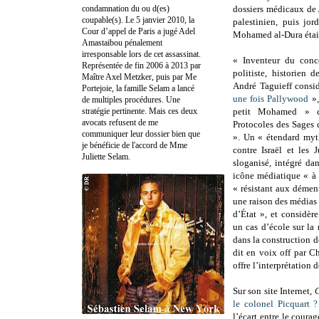
condamnation du ou d(es)
dossiers médicaux de
coupable(s). Le 5 janvier 2010, la
palestinien, puis jor
Cour d’appel de Paris a jugé Adel
Mohamed al-Dura était
Amastaibou pénalement
irresponsable lors de cet assassinat.
« Inventeur du conc
Représentée de fin 2006 à 2013 par
politiste, historien 
Maître Axel Metzker, puis par Me
André Taguieff consid
Portejoie, la famille Selam a lancé
une fois Pallywood
»,
de multiples procédures. Une
stratégie pertinente. Mais ces deux
petit Mohamed » c
avocats refusent de me
Protocoles des Sages d
communiquer leur dossier bien que
». Un « étendard myt
je bénéficie de l'accord de Mme
contre Israël et les 
Juliette Selam.
sloganisé, intégré da
icône médiatique « à 
« résistant aux démen
une raison des médias q
d’État », et considère
un cas d’école sur la 
dans la construction d
dit en voix off par C
offre l’interprétation 
Sur son site Internet,
le colonel Picquart ?
l’écart entre le coura