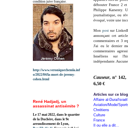
condition juive française.
débouter France 2 et
Philippe Karsenty. U
journalistique, ou ré
évoqué, voire une inco
Mon
post
sur LinkedI
annonçant cet articl
commentaires et 3 re
J'ai eu le dernier 
commentaires agressi
Israéliens sur l'h
indépendante. Aucune 
http://www.veroniquechemla.inf
o/2022/04/la-mort-de-jeremy-
Causeur
, n° 142,
cohen.html
6,50 €
Articles sur ce blo
Affaire al-Dura/Israël
René Hadjadj, un
Aviation/Mode/Sport
assassinat antisémite ?
Chrétiens
Le 17 mai 2022, dans le quartier
Culture
de la Duchère, dans le 9e
France
arrondissement de Lyon,
Il ou elle a dit...