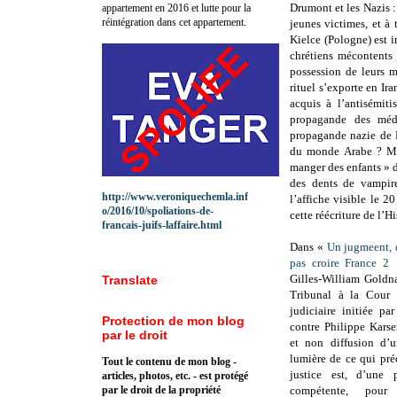
Drumont et les Nazis :
appartement en 2016 et lutte pour la
réintégration dans cet appartement.
jeunes victimes, et à
Kielce (Pologne) est i
chrétiens mécontents 
possession de leurs m
rituel s’exporte en Ir
acquis à l’antisémiti
propagande des méd
propagande nazie de R
du monde Arabe ? Mic
manger des enfants » 
des dents de vampire
http://www.veroniquechemla.inf
l’affiche visible le 2
o/2016/10/spoliations-de-
cette réécriture de l’Hi
francais-juifs-laffaire.html
Dans «
Un jugmeent, q
pas croire France 2
»
Gilles-William Goldna
Translate
Tribunal à la Cour 
judiciaire initiée p
Protection de mon blog
contre Philippe Karse
par le droit
et non diffusion d’u
lumière de ce qui pré
Tout le contenu de mon blog -
justice est, d’une 
articles, photos, etc. - est protégé
par le droit de la propriété
compétente, pour 