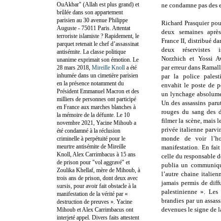
OuAkbar" (Allah est plus grand) et
ne condamne pas des e
brûlée dans son appartement
parisien au 30 avenue Philippe
Richard Prasquier pou
Auguste - 75011 Paris. Attentat
deux semaines après
terroriste islamiste ? Rapidement, le
France II, distribué da
parquet retenait le chef d’assassinat
deux réservistes i
antisémite. La classe politique
Norzhich et Yossi Av
unanime exprimait son émotion. Le
par erreur dans Ramalla
28 mars 2018,
Mireille Knoll
a été
inhumée dans un cimetière parisien
par la police palest
en la présence notamment du
envahit le poste de p
Président Emmanuel Macron et des
un lynchage absolume
milliers de personnes ont participé
Un des assassins paru
en France aux marches blanches à
rouges du sang des d
la mémoire de la défunte. Le 10
filmer la scène, mais 
novembre 2021, Yacine Mihoub a
privée italienne parvi
été condamné à la réclusion
monde de voir l’ho
criminelle à perpétuité pour le
meurtre antisémite de Mireille
manifestation. En fait
Knoll, Alex Carrimbacus à 15 ans
celle du responsable d
de prison pour "vol aggravé" et
publia un communiqué
Zoulika Khellaf, mère de Mihoub, à
l’autre chaine italien
trois ans de prison, dont deux avec
jamais permis de diff
sursis, pour avoir fait obstacle à la
palestinienne ». Les
manifestation de la vérité par «
brandies par un assass
destruction de preuves ». Yacine
devenues le signe de l
Mihoub et Alex Carrimbacus ont
interjeté appel. Divers faits attestent