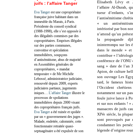
Élisabeth Lévy et 
juifs : l’affaire Tanger
l’affaire Al-Durah, q
Eva Tanger
est une copropriétaire
tueur d’enfants, s’
française juive habitant dans un
l’antisémitisme chréti
immeuble du Marais, à Paris.
« un antisémitisme 
Présidente du conseil syndical
intériorisé par bon n
(1988-1998), elle s’est opposée à
n’attend qu’un prétext
des illégalités commises par des
la propagande dji
copropriétaires. Emprises illégales
ininterrompu sur les é
sur des parties communes,
dans le monde » et 
convoitise et spéculation
immobilières, soupçons
contribue « l’idéologie
d’antisémitisme, abus de majorité
conférence de l’ONU c
en Assemblées générales de
sang » date de l’an 3
copropriétaires, « mandat
Apion, de culture hel
temporaire » de Me Michèle
son ouvrage Les Egyp
Lebossé, administratrice judiciaire,
tard, le fameux hist
renouvelé depuis 2009, experts
l’Occident chrétien
judiciaires partiaux, jugements
notamment sur un pass
iniques…
L’affaire Tanger
illustre le
processus de spoliations
foule juive lance à Po
immobilières depuis 2000 visant
et sur nos enfants ! »
des copropriétaires français juifs.
massacres de juifs ca
Eva Tanger
a été ruinée et spoliée
XIVe siècle, la plupa
par un « gouvernement des juges ».
sont provoqués par 
Malade, endettée, calomniée, cette
condamner les perséc
fonctionnaire retraitée quasi-
légende d’origine roum
septuagénaire a été expulsée de son