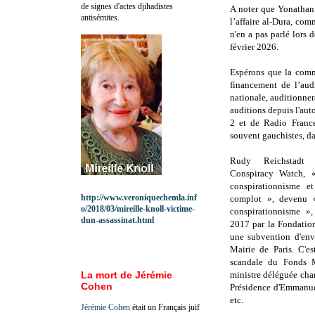
de signes d'actes djihadistes
A noter que Yonathan 
antisémites.
l’affaire al-Dura, com
n'en a pas parlé lors
février 2026.
Espérons que la commi
financement de l’aud
nationale, auditionner
auditions depuis l'aut
2 et de Radio France 
souvent gauchistes, da
Rudy Reichstadt 
Conspiracy Watch, «
conspirationnisme e
http://www.veroniquechemla.inf
complot », devenu «
o/2018/03/mireille-knoll-victime-
conspirationnisme »
dun-assassinat.html
2017 par la Fondatio
une subvention d'env
Mairie de Paris. C'e
scandale du Fonds M
La mort de Jérémie
ministre déléguée cha
Cohen
Présidence d'Emmanuel
etc.
Jérémie Cohen
était un Français juif