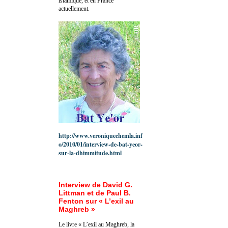
islamique, et en France
actuellement.
http://www.veroniquechemla.inf
o/2010/01/interview-de-bat-yeor-
sur-la-dhimmitude.html
Interview de David G.
Littman et de Paul B.
Fenton sur « L’exil au
Maghreb »
Le livre « L’exil au Maghreb, la