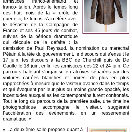
armistices franco-allemand et
franco-italien. Après le temps long
des huit mois de la « drôle de
guerre », le temps s’accélère avec
le désastre de la Campagne de
France et ses 45 jours de combat,
suivies de la période dramatique
qui découle de la défaite : la
démission de Paul Reynaud, la nomination du maréchal
Pétain à la tête du gouvernement, le discours qui s’ensuit le
17 juin, les discours à la BBC de Churchill puis de De
Gaulle le 18 juin, enfin les armistices des 22 et 24 juin. Ce
parcours haletant s’organise en alcôves séparées par des
voilures carrées blanches et noires, de plus en plus
rapprochées à mesure que le visiteur avance dans le temps
et qui évoquent par leur plus ou moins grande opacité, les
incertitudes auxquelles les contemporains furent confrontés.
Tout le long du parcours de la première salle, une timeline
photographique accompagne le visiteur, suggérant
l’accélération des événements, en un resserrement
dramatique. »
« La deuxième salle propose quant à