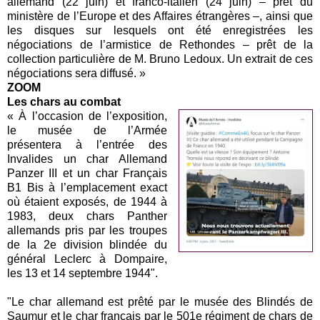
allemand (22 juin) et franco-italien (24 juin) – prêt du
ministère de l’Europe et des Affaires étrangères –, ainsi que
les disques sur lesquels ont été enregistrées les
négociations de l’armistice de Rethondes – prêt de la
collection particulière de M. Bruno Ledoux. Un extrait de ces
négociations sera diffusé. »
ZOOM
Les chars au combat
« À l’occasion de l’exposition,
le musée de l’Armée
présentera à l’entrée des
Invalides un char Allemand
Panzer III et un char Français
B1 Bis à l’emplacement exact
où étaient exposés, de 1944 à
1983, deux chars Panther
allemands pris par les troupes
de la 2e division blindée du
général Leclerc à Dompaire,
les 13 et 14 septembre 1944".
"Le char allemand est prêté par le musée des Blindés de
Saumur et le char français par le 501e régiment de chars de