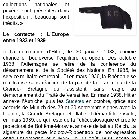
collections nationales et
privées sont présentés dans
l’exposition : beaucoup sont
inédits. »
Le contexte : L'Europe
entre 1933 et 1939
« La nomination d’Hitler, le 30 janvier 1933, comme
chancelier bouleverse l’équilibre européen. Dès octobre
1933, l’Allemagne se retire de la conférence du
désarmement et de la Société des Nations. En 1935, le
service militaire est rétabli. Et en mars 1936, la Rhénanie se
remilitarise sans réaction de la part de la France ou de la
Grande- Bretagne qui assistent, sans réagir, au
démantèlement du Traité de Versailles. En mars 1938, Hitler
annexe l’Autriche, puis les
Sudètes
en octobre, grâce aux
accords de Munich des 29 et 30 septembre signés avec la
France, la Grande-Bretagne et l’Italie. Il démantèle ensuite,
en mars 1939, ce qui reste de la Tchécoslovaquie et crée le
protectorat de Bohême-Moravie, annexé de fait au Reich. La
signature du pacte Molotov-Ribbentrop de non-agression
entre l’Allemagne et l’URSS, le 23 août 1939, scelle le