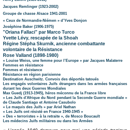
Jacques Remlinger (1923-2002)
Groupe de chasse Alsace 1941-2001
« Ceux de Normandie-Niémen » d’Yves Donjon
Joséphine Baker (1906-1975)
"Oriana Fallaci" par Marco Turco
Yvette Lévy, rescapée de la Shoah
Régine Stépha Skurnik, ancienne combattante
volontaire de la Résistance
Rose Valland (1898-1980)
« Louise Weiss, une femme pour l’Europe » par Jacques Malaterre
Femmes en résistance
Femmes et résistance
Résistance en région parisienne
Destination Auschwitz. Convois des déportés tatoués
Les engagés volontaires Juifs étrangers dans les armées françaises
durant les deux Guerres Mondiales
Max Guedj (1913-1945), héros méconnu de la France libre
« Les Juifs d'Afrique du Nord pendant la Seconde Guerre mondiale »
de Claude Santiago et Antoine Casubolo
« Le maquis des Juifs » par Ariel Nathan
« Les Juifs ont résisté en France 1940-1945 »
« Des « terroristes » à la retraite », de Mosco Boucault
Les médecins Juifs militaires ou dans les Armées