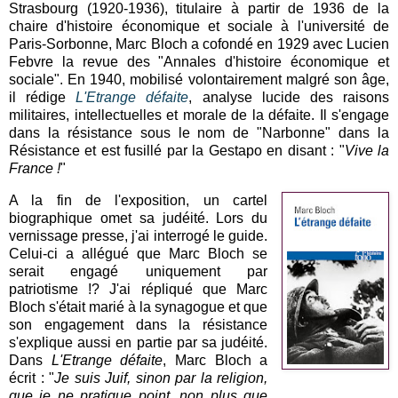
Strasbourg (1920-1936), titulaire à partir de 1936 de la
chaire d'histoire économique et sociale à l'université de
Paris-Sorbonne, Marc Bloch a cofondé en 1929 avec Lucien
Febvre la revue des "Annales d'histoire économique et
sociale". En 1940, mobilisé volontairement malgré son âge,
il rédige
L'Etrange défaite
, analyse lucide des raisons
militaires, intellectuelles et morale de la défaite. Il s'engage
dans la résistance sous le nom de "Narbonne" dans la
Résistance et est fusillé par la Gestapo en disant : "
Vive la
France !
"
A la fin de l'exposition, un cartel
biographique omet sa judéité. Lors du
vernissage presse, j'ai interrogé le guide.
Celui-ci a allégué que Marc Bloch se
serait engagé uniquement par
patriotisme !? J'ai répliqué que Marc
Bloch s'était marié à la synagogue et que
son engagement dans la résistance
s'explique aussi en partie par sa judéité.
Dans
L'Etrange défaite
, Marc Bloch a
écrit : "
Je suis Juif, sinon par la religion,
que je ne pratique point, non plus que