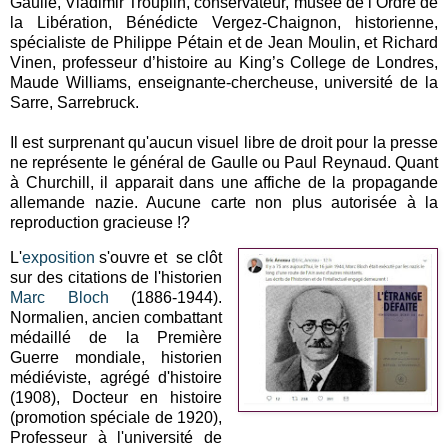
Gaulle, Vladimir Trouplin, conservateur, musée de l’Ordre de
la Libération, Bénédicte Vergez-Chaignon, historienne,
spécialiste de Philippe Pétain et de Jean Moulin, et Richard
Vinen, professeur d’histoire au King’s College de Londres,
Maude Williams, enseignante-chercheuse, université de la
Sarre, Sarrebruck.
Il est surprenant qu'aucun visuel libre de droit pour la presse
ne représente le général de Gaulle ou Paul Reynaud. Quant
à Churchill, il apparait dans une affiche de la propagande
allemande nazie. Aucune carte non plus autorisée à la
reproduction gracieuse !?
L'
exposition
s'ouvre et se clôt
sur des citations de l'historien
Marc Bloch
(1886-1944).
Normalien, ancien combattant
médaillé de la Première
Guerre mondiale, historien
médiéviste, agrégé d'histoire
(1908), Docteur en histoire
(promotion spéciale de 1920),
Professeur à l'université de