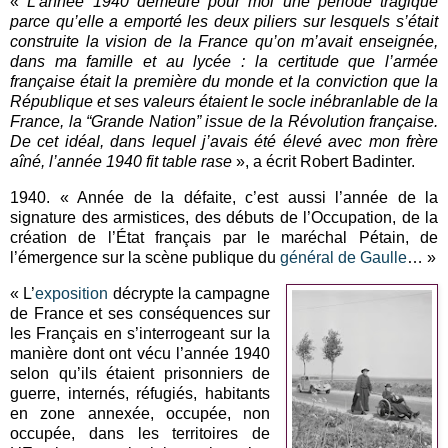
«
L’année 1940 demeure pour moi une période tragique
parce qu’elle a emporté les deux piliers sur lesquels s’était
construite la vision de la France qu’on m’avait enseignée,
dans ma famille et au lycée : la certitude que l’armée
française était la première du monde et la conviction que la
République et ses valeurs étaient le socle inébranlable de la
France, la “Grande Nation” issue de la Révolution française.
De cet idéal, dans lequel j’avais été élevé avec mon frère
aîné, l’année 1940 fit table rase
», a écrit Robert Badinter.
1940. « Année de la défaite, c’est aussi l’année de la
signature des armistices, des débuts de l’Occupation, de la
création de l’État français par le maréchal Pétain, de
l’émergence sur la scène publique du
général de Gaulle
… »
« L’
exposition
décrypte la campagne
de France et ses conséquences sur
les Français en s’interrogeant sur la
manière dont ont vécu l’année 1940
selon qu’ils étaient prisonniers de
guerre, internés, réfugiés, habitants
en zone annexée, occupée, non
occupée, dans les territoires de