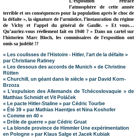
L’exposition retrace
l’atmosphère de cette année
terrible et ses conséquences pour la population après le choc de
la défaite », la signature de l’armistice, l’instauration du régime
de Vichy et l’appel du général de Gaulle. « Et vous…
Qu’auriez-vous réellement fait en 1940 ? » Dans un cartel sur
l'historien Marc Bloch, les commissaires de l'exposition ont
omis sa judéité !?
« Les coulisses de l'Histoire - Hitler, l'art de la défaite »
par Christiane Ratiney
« Les dessous des accords de Munich » de Christine
Rütten
« Churchill, un géant dans le siècle » par David Korn-
Brzoza
« L'expulsion des Allemands de Tchécoslovaquie » de
Matthias Schmidt et Vit Poláček
« Le pacte Hitler-Staline » par Cédric Tourbe
« Été 39 » par Mathias Haentjes et Nina Koshofer
« Comme en 40 »
« Drôle de guerre » par Cédric Gruat
« La blonde province de Himmler Une expérimentation
en Pologne » par Klaus Salge et Jacek Kubiak