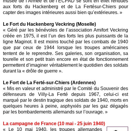
musée de l’Armée et de l’ECPAD se sont en effet rendues
aux forts du Hackenberg et de La Fertésur-Chiers pour
capter des images intérieures aussi bien qu’extérieures. »
Le Fort du Hackenberg Veckring (Moselle)
« Géré par les bénévoles de l’association Amifort Veckring
créée en 1975, il est l’un des forts les plus puissants de la
ligne Maginot. Il est moins touché par les combats de 1940
que par ceux de 1944 lorsque les troupes américaines
tentent de le reprendre. Ses galeries, son organisation, sa
tourelle et son petit train encore en état de fonctionnement
permettent d’imaginer véritablement le quotidien des soldats
durant la « drôle de guerre ».
Le Fort de La Ferté-sur-Chiers (Ardennes)
« Mis en valeur et administré par le Comité du Souvenir des
défenseurs de Villy-La Ferté depuis 1967, celui-ci est
marqué par le destin tragique des soldats de 1940, morts en
quelques heures à peine, asphyxiés par les gaz dégagés
par les bombardements allemands sur l’ouvrage. »
La campagne de France (10 mai - 25 juin 1940)
« Le 10 mai 1940, les troupes allemandes