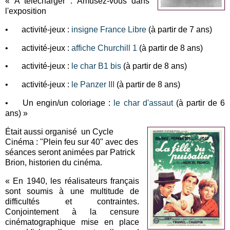
« A télécharger : Amusez-vous dans
l'exposition
•
activité-jeux :
insigne France Libre
(à partir de 7 ans)
•
activité-jeux :
affiche Churchill 1
(à partir de 8 ans)
•
activité-jeux :
le char B1 bis
(à partir de 8 ans)
•
activité-jeux :
le Panzer III
(à partir de 8 ans)
•
Un engin/un coloriage :
le char d'assaut
(à partir de 6
ans) »
Était aussi organisé un Cycle
Cinéma : "Plein feu sur 40" avec des
séances seront animées par Patrick
Brion, historien du cinéma.
« En 1940, les réalisateurs français
sont soumis à une multitude de
difficultés et contraintes.
Conjointement à la censure
cinématographique mise en place