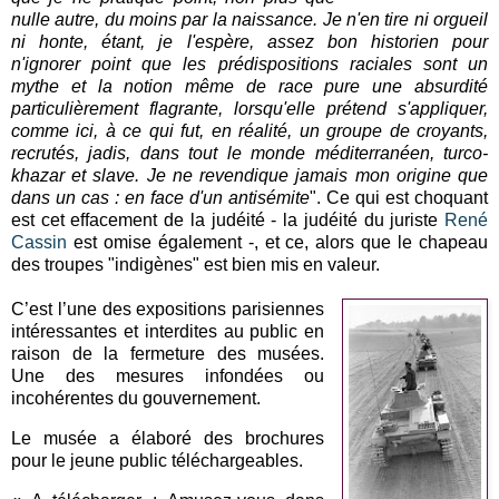
nulle autre, du moins par la naissance. Je n'en tire ni orgueil
ni honte, étant, je l'espère, assez bon historien pour
n'ignorer point que les prédispositions raciales sont un
mythe et la notion même de race pure une absurdité
particulièrement flagrante, lorsqu'elle prétend s'appliquer,
comme ici, à ce qui fut, en réalité, un groupe de croyants,
recrutés, jadis, dans tout le monde méditerranéen, turco-
khazar et slave. Je ne revendique jamais mon origine que
dans un cas : en face d'un antisémite
". Ce qui est choquant
est cet effacement de la judéité - la judéité du juriste
René
Cassin
est omise également -, et ce, alors que le chapeau
des troupes "indigènes" est bien mis en valeur.
C’est l’une des expositions parisiennes
intéressantes et interdites au public en
raison de la fermeture des musées.
Une des mesures infondées ou
incohérentes du gouvernement.
Le musée a élaboré des brochures
pour le jeune public téléchargeables.