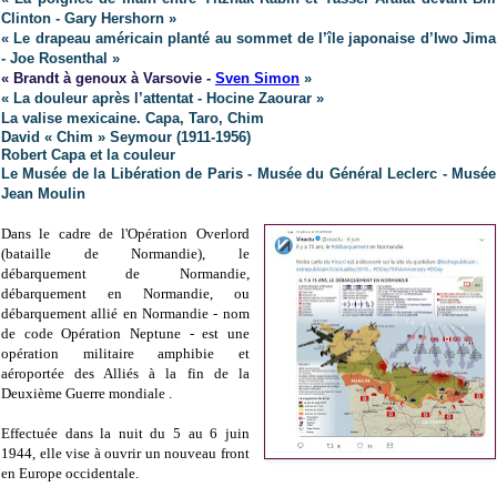
Clinton - Gary Hershorn »
« Le drapeau américain planté au sommet de l’île japonaise d’Iwo Jima
- Joe Rosenthal »
« Brandt à genoux à Varsovie -
Sven Simon
»
« La douleur après l’attentat - Hocine Zaourar »
La valise mexicaine. Capa, Taro, Chim
David « Chim » Seymour (1911-1956)
Robert Capa et la couleur
Le Musée de la Libération de Paris - Musée du Général Leclerc - Musée
Jean Moulin
Dans le cadre de l'Opération Overlord
(bataille de Normandie), le
débarquement de Normandie,
débarquement en Normandie, ou
débarquement allié en Normandie - nom
de code Opération Neptune - est une
opération militaire amphibie et
aéroportée des Alliés à la fin de la
Deuxième Guerre mondiale .
Effectuée dans la nuit du 5 au 6 juin
1944, elle vise à ouvrir un nouveau front
en Europe occidentale.