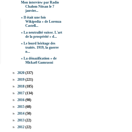
Mon interview par Radio
Chalom Nitsan le 7
janvier...
« Il était une fois
Wikipedia » de Lorenza
Castell...
« La neutralité suisse. L'art
de la prospérité » d...
« Le lourd héritage des
traités. 1919, la guerre
n...
« La dénazification » de
Mickaël Gamrasni
►
2020
(337)
►
2019
(221)
►
2018
(185)
►
2017
(134)
►
2016
(98)
►
2015
(68)
►
2014
(50)
►
2013
(22)
►
2012
(22)