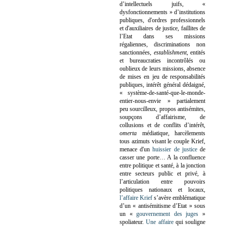
d’intellectuels juifs, «
dysfonctionnements » d’institutions
publiques, d'ordres professionnels
et d'auxiliaires de justice, faillites de
l’Etat dans ses missions
régaliennes, discriminations non
sanctionnées,
establishment
, entités
et bureaucraties incontrôlés ou
oublieux de leurs missions, absence
de mises en jeu de responsabilités
publiques, intérêt général dédaigné,
« système-de-santé-que-le-monde-
entier-nous-envie » partialement
peu sourcilleux, propos antisémites,
soupçons d’affairisme, de
collusions et de conflits d’intérêt,
omerta
médiatique, harcèlements
tous azimuts visant le couple Krief,
menace d'un
huissier de justice
de
casser une porte…
A la confluence
entre politique et santé, à la jonction
entre secteurs public et privé, à
l’articulation entre pouvoirs
politiques nationaux et locaux,
l’affaire Krief
s’avère emblématique
d’un « antisémitisme d’Etat » sous
un «
gouvernement des juges
»
spoliateur.
Une affaire
qui souligne