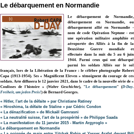
Le débarquement en Normandie
Le débarquement de Normandie,
débarquement en Normandie, ou
débarquement allié en Normandie -
nom de code Opération Neptune - est
une opération militaire amphibie et
aéroportée des Alliés à la fin de la
Deuxième Guerre mondiale et
effectuée dans la nuit du 5 au 6 juin
1944. Parmi ceux qui ont débarqué
parmi les soldats Alliés sur le sol
français
,
lors de la Libération de la France
: le célèbre photographe Robert
Capa (1913-1954). Ses « Magnificent Eleven » témoignent du courage de ces
soldats.
Arte diffusera le 12 janvier 2021, dans le cadre de la nouvelle série de «
Coulisses de l'histoire » (
Wahre Geschichte
),
"
Le débarquement
" (
D-Day.
Freiheit, um jeden Preis!
) de
Bernard Georges.
« Hitler, l'art de la défaite » par Christiane Ratiney
« Hiroshima, la défaite de Staline » par Cédric Condon
« La dénazification » de Mickaël Gamrasni
« La neutralité suisse, l'art de la prospérité » de Philippe Saada
« La manifestation du 11 janvier 2015 - Martin Argyroglo »
Le débarquement en Normandie
« La poignée de main entre Yitzhak Rabin et Yasser Arafat devant Bill