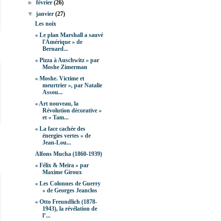
►
février
(26)
▼
janvier
(27)
Les noix
« Le plan Marshall a sauvé
l'Amérique » de
Bernard...
« Pizza à Auschwitz » par
Moshe Zimerman
« Moshe. Victime et
meurtrier », par Natalie
Assou...
« Art nouveau, la
Révolution décorative »
et « Tam...
« La face cachée des
énergies vertes » de
Jean-Lou...
Alfons Mucha (1860-1939)
« Félix & Meira » par
Maxime Giroux
« Les Colonnes de Guerry
» de Georges Jeanclos
« Otto Freundlich (1878-
1943), la révélation de
l’...