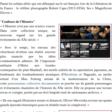
Parmi les soldats alliés qui ont débarqué sur le sol français, lors de la Libération de
la France : le célèbre photographe Robert Capa (1913-1954). Ses « Magnificent
Eleven ».
"Coulisses de l'Histoire"
« L'Histoire n'est pas une science exacte.
Dans cette collection unique, un
nouveau regard sur les grands
événements du XXe siècle. »
« Avec le temps, les travaux des
chercheurs révèlent une réalité souvent
plus nuancée que les idées
communément admises. De l’imposture
militaire d’Hitler aux lourdes
contreparties du plan Marshall, des motifs oubliés de la capitulation japonaise, au
lendemain des bombardements atomiques d'
Hiroshima
et Nagasaki, au mythe
erroné d’un Mao Zedong artisan de la modernisation de la Chine,
cette
passionnante collection documentaire
se penche sur de grands personnages
et événements charnières de l’histoire du XXe siècle. Elle en propose une lecture
revue et corrigée, portée par un récit limpide tissé de saisissantes archives. »
« De son regard d'historien neutre et distancié, Olivier Wieviorka revient sur quatre
grands épisodes historiques pour en rétablir toute la complexité. »