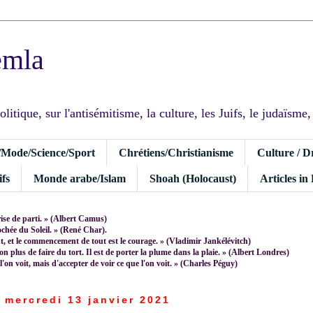
emla
tique, sur l'antisémitisme, la culture, les Juifs, le judaïsme, I
/Mode/Science/Sport
Chrétiens/Christianisme
Culture / D
fs
Monde arabe/Islam
Shoah (Holocaust)
Articles in
rise de parti. » (Albert Camus)
rochée du Soleil. » (René Char).
 et le commencement de tout est le courage. » (Vladimir Jankélévitch)
non plus de faire du tort. Il est de porter la plume dans la plaie. » (Albert Londres)
 l'on voit, mais d'accepter de voir ce que l'on voit. » (Charles Péguy)
mercredi 13 janvier 2021