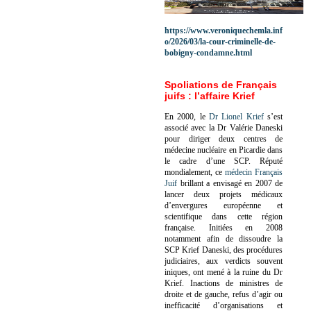
https://www.veroniquechemla.inf
o/2026/03/la-cour-criminelle-de-
bobigny-condamne.html
Spoliations de Français
juifs : l’affaire Krief
En 2000, le
Dr Lionel Krief
s’est
associé avec la Dr Valérie Daneski
pour diriger deux centres de
médecine nucléaire en Picardie dans
le cadre d’une SCP.
Réputé
mondialement, ce
médecin Français
Juif
brillant a envisagé en 2007 de
lancer deux projets médicaux
d’envergures européenne et
scientifique dans cette région
française.
Initiées en 2008
notamment afin de dissoudre la
SCP Krief Daneski, des procédures
judiciaires, aux verdicts souvent
iniques, ont mené à la ruine du Dr
Krief.
Inactions de ministres de
droite et de gauche, refus d’agir ou
inefficacité d’organisations et