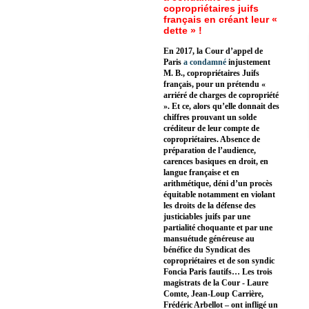
copropriétaires juifs
français en créant leur «
dette » !
En 2017, la Cour d’appel de
Paris
a condamné
injustement
M. B., copropriétaires Juifs
français, pour un prétendu «
arriéré de charges de copropriété
». Et ce, alors qu’elle donnait des
chiffres prouvant un solde
créditeur de leur compte de
copropriétaires. Absence de
préparation de l’audience,
carences basiques en droit, en
langue française et en
arithmétique, déni d’un procès
équitable notamment en violant
les droits de la défense des
justiciables juifs par une
partialité choquante et par une
mansuétude généreuse au
bénéfice du Syndicat des
copropriétaires et de son syndic
Foncia Paris fautifs… Les trois
magistrats de la Cour - Laure
Comte, Jean-Loup Carrière,
Frédéric Arbellot – ont infligé un