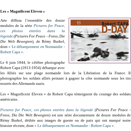
Les « Magnificent Eleven »
Arte diffusa l’ensemble des douze
modules de la série
Pictures for Peace,
ces photos entrées dans la
légende
(
Pictures For Peace - Fotos, Die
Die Welt Bewegten
), de Rémy Burkel,
dont
« Le débarquement en Normandie -
Robert Capa »
.
Le 6 juin 1944, le célèbre photographe
Robert Capa (1913-1954) débarque avec
les Alliés sur une plage normande lors de la Libération de la France. Il
photographie les soldats alliés peinant à gagner la côte normande sous les tirs
nourris des Allemands nazis.
Les « Magnificent Eleven » de Robert Capa témoignent du courage des soldats
américains.
Pictures for Peace, ces photos entrées dans la légende
(
Pictures For Peace -
Fotos, Die Die Welt Bewegten
) est une
série documentaire de
douze modules
de
Rémy Burkel,
dédiée aux images de guerre ou de paix qui ont marqué notre
histoire récente,
dont
« Le débarquement en Normandie - Robert Capa »
.