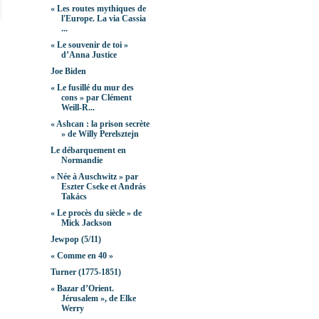
« Les routes mythiques de
l'Europe. La via Cassia
...
« Le souvenir de toi »
d’Anna Justice
Joe Biden
« Le fusillé du mur des
cons » par Clément
Weill-R...
« Ashcan : la prison secrète
» de Willy Perelsztejn
Le débarquement en
Normandie
« Née à Auschwitz » par
Eszter Cseke et András
Takács
« Le procès du siècle » de
Mick Jackson
Jewpop (5/11)
« Comme en 40 »
Turner (1775-1851)
« Bazar d’Orient.
Jérusalem », de Elke
Werry