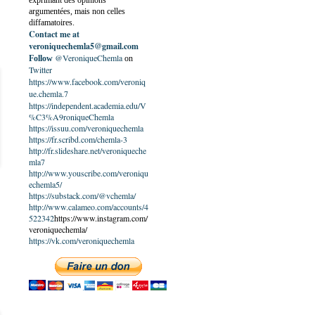
exprimant des opinions
argumentées, mais non celles
diffamatoires.
Contact me at
veroniquechemla5@gmail.com
@VeroniqueChemla
Follow
on
Twitter
https://www.facebook.com/veroniq
ue.chemla.7
https://independent.academia.edu/V
%C3%A9roniqueChemla
https://issuu.com/veroniquechemla
https://fr.scribd.com/chemla-3
http://fr.slideshare.net/veroniqueche
mla7
http://www.youscribe.com/veroniqu
echemla5/
https://substack.com/@vchemla/
http://www.calameo.com/accounts/4
522342
https://www.instagram.com/
veroniquechemla/
https://vk.com/veroniquechemla