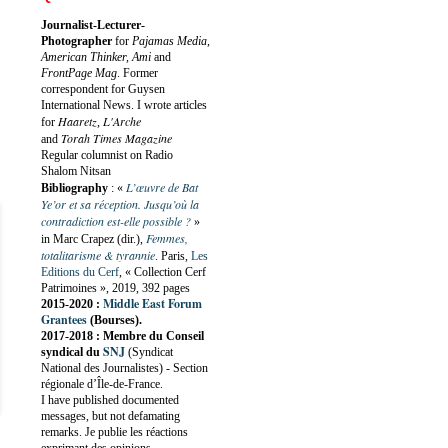
Journalist-Lecturer-
Photographer
for
Pajamas Media,
American Thinker, Ami
and
FrontPage Mag
. Former
correspondent for Guysen
International News. I wrote articles
Haaretz
L'Arche
for
,
Torah Times Magazine
and
Regular columnist on Radio
Shalom Nitsan
L’œuvre de Bat
Bibliography
:
«
Ye’or et sa réception. Jusqu’où la
contradiction est-elle possible ?
»
Femmes,
in Marc Crapez (dir.),
totalitarisme & tyrannie
. Paris,
Les
Editions du Cerf
, « Collection Cerf
Patrimoines », 2019, 392 pages
Middle East Forum
2015-2020 :
Grantees
(Bourses).
2017-2018 : Membre du Conseil
SNJ
syndical du
(Syndicat
National des Journalistes) - Section
régionale d’Île-de-France.
I have published documented
messages, but not defamating
remarks. Je publie les réactions