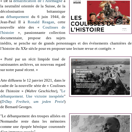
« De la
dénazification de l’Allemagne
à
la neutralité orientée de la Suisse, de la
décolonisation britannique
au
débarquement
du 6 juin 1944, de
Jean-Paul II à
Ronald Reagan
, cette
nouvelle série des «
Coulisses de
l'histoire
»,
passionnante collection
documentaire,
propose des sujets
inédits,
se penche sur de grands personnages et des événements charnières de
l’histoire du XXe siècle pour en proposer une lecture revue et corrigée
.
»
« Porté par un récit limpide tissé de
saisissantes archives, un nouveau regard
sur notre passé récent. »
Arte diffusera le 12 janvier 2021, dans le
cadre de la nouvelle série de « Coulisses
de l'histoire » (
Wahre Geschichte
),
"
Le
débarquement
.
Une victoire inespérée
"
(
D-Day. Freiheit, um jeden Preis!
)
de
Bernard Georges.
"Le débarquement des troupes alliées en
Normandie reste dans les mémoires
comme une épopée héroïque couronnée
d’un immense succès".