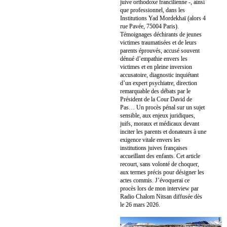
juive orthodoxe francilienne -, ainsi
que professionnel, dans les
Institutions Yad Mordekhaï (alors 4
rue Pavée, 75004 Paris).
Témoignages déchirants de jeunes
victimes traumatisées et de leurs
parents éprouvés, accusé souvent
dénué d’empathie envers les
victimes et en pleine inversion
accusatoire, diagnostic inquiétant
d’un expert psychiatre, direction
remarquable des débats par le
Président de la Cour David de
Pas… Un procès pénal sur un sujet
sensible, aux enjeux juridiques,
juifs, moraux et médicaux devant
inciter les parents et donateurs à une
exigence vitale envers les
institutions juives françaises
accueillant des enfants. Cet article
recourt, sans volonté de choquer,
aux termes précis pour désigner les
actes commis. J’évoquerai ce
procès lors de mon interview par
Radio Chalom Nitsan diffusée dès
le 26 mars 2026.