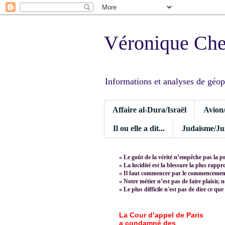
Véronique Ch
Informations et analyses de géopoli
Affaire al-Dura/Israël
Avion
Il ou elle a dit...
Judaïsme/Jui
« Le goût de la vérité n’empêche pas la p
« La lucidité est la blessure la plus rapp
« Il faut commencer par le commencement,
« Notre métier n’est pas de faire plaisir, 
« Le plus difficile n'est pas de dire ce que
La Cour d’appel de Paris
a condamné des