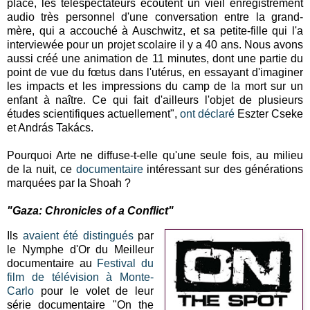
place, les téléspectateurs écoutent un vieil enregistrement
audio très personnel d'une conversation entre la grand-
mère, qui a accouché à Auschwitz, et sa petite-fille qui l'a
interviewée pour un projet scolaire il y a 40 ans. Nous avons
aussi créé une animation de 11 minutes, dont une partie du
point de vue du fœtus dans l'utérus, en essayant d'imaginer
les impacts et les impressions du camp de la mort sur un
enfant à naître. Ce qui fait d'ailleurs l'objet de plusieurs
études scientifiques actuellement",
ont déclaré
Eszter Cseke
et András Takács.
Pourquoi Arte ne diffuse-t-elle qu'une seule fois, au milieu
de la nuit, ce
documentaire
intéressant sur des générations
marquées par la Shoah ?
"Gaza: Chronicles of a Conflict"
Ils
avaient été distingués
par
le Nymphe d'Or du Meilleur
documentaire au
Festival du
film de télévision à Monte-
Carlo
pour le volet de leur
série documentaire "On the