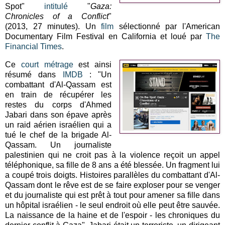
Spot"
intitulé
"
Gaza:
Chronicles of a Conflict
"
(2013, 27 minutes). Un
film
sélectionné par l'American
Documentary Film Festival en California et loué par
The
Financial Times
.
Ce
court métrage
est ainsi
résumé dans
IMDB
: "Un
combattant d'Al-Qassam est
en train de récupérer les
restes du corps d'Ahmed
Jabari dans son épave après
un raid aérien israélien qui a
tué le chef de la brigade Al-
Qassam. Un journaliste
palestinien qui ne croit pas à la violence reçoit un appel
téléphonique, sa fille de 8 ans a été blessée. Un fragment lui
a coupé trois doigts. Histoires parallèles du combattant d'Al-
Qassam dont le rêve est de se faire exploser pour se venger
et du journaliste qui est prêt à tout pour amener sa fille dans
un hôpital israélien - le seul endroit où elle peut être sauvée.
La naissance de la haine et de l'espoir - les chroniques du