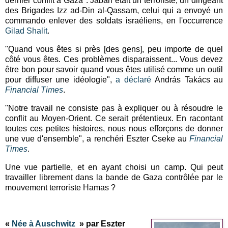
dernier conflit à Gaza". Jabari était un terroriste, un dirigeant
des Brigades Izz ad-Din al-Qassam, celui qui a envoyé un
commando enlever des soldats israéliens, en l'occurrence
Gilad Shalit
.
"Quand vous êtes si près [des gens], peu importe de quel
côté vous êtes. Ces problèmes disparaissent... Vous devez
être bon pour savoir quand vous êtes utilisé comme un outil
pour diffuser une idéologie",
a déclaré
András Takács au
Financial Times
.
"Notre travail ne consiste pas à expliquer ou à résoudre le
conflit au Moyen-Orient. Ce serait prétentieux. En racontant
toutes ces petites histoires, nous nous efforçons de donner
une vue d'ensemble", a renchéri
Eszter Cseke
au
Financial
Times
.
Une vue partielle, et en ayant choisi un camp. Qui peut
travailler librement dans la bande de Gaza contrôlée par le
mouvement terroriste Hamas ?
«
Née à Auschwitz
» par Eszter