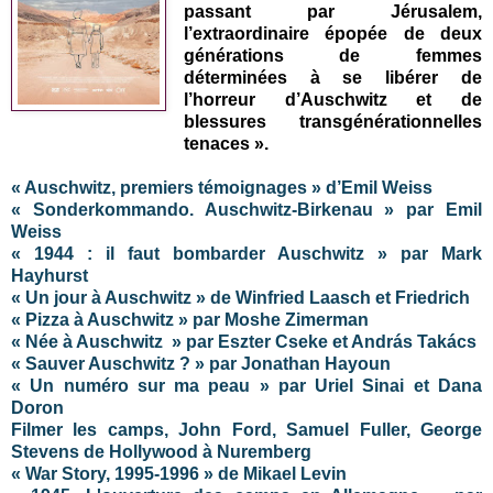
passant par Jérusalem,
l’extraordinaire épopée de deux
générations de femmes
déterminées à se libérer de
l’horreur d’Auschwitz et de
blessures transgénérationnelles
tenaces ».
« Auschwitz, premiers témoignages » d’Emil Weiss
« Sonderkommando. Auschwitz-Birkenau » par Emil
Weiss
« 1944 : il faut bombarder Auschwitz » par Mark
Hayhurst
« Un jour à Auschwitz » de Winfried Laasch et Friedrich
« Pizza à Auschwitz » par Moshe Zimerman
« Née à Auschwitz » par Eszter Cseke et András Takács
« Sauver Auschwitz ? » par Jonathan Hayoun
« Un numéro sur ma peau » par Uriel Sinai et Dana
Doron
Filmer les camps, John Ford, Samuel Fuller, George
Stevens de Hollywood à Nuremberg
« War Story, 1995-1996 » de Mikael Levin