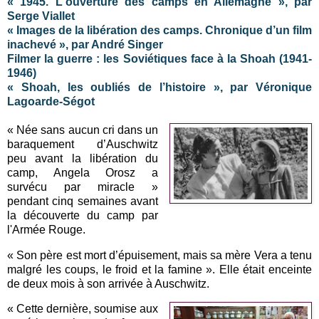
« 1945. L'ouverture des camps en Allemagne », par
Serge Viallet
« Images de la libération des camps. Chronique d’un film
inachevé », par André Singer
Filmer la guerre : les Soviétiques face à la Shoah (1941-
1946)
« Shoah, les oubliés de l’histoire », par Véronique
Lagoarde-Ségot
« Née sans aucun cri dans un
baraquement d’Auschwitz
peu avant la libération du
camp, Angela Orosz a
survécu par miracle »
pendant cinq semaines avant
la découverte du camp par
l'Armée Rouge.
« Son père est mort d’épuisement, mais sa mère Vera a tenu
malgré les coups, le froid et la famine ». Elle était enceinte
de deux mois à son arrivée à Auschwitz.
« Cette dernière, soumise aux