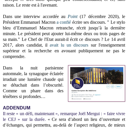
raison. Le reste est à l'avenant.
Dans une interview accordée au
Point
(17 décembre 2020), le
Président Emmanuel Macron
a confié
écrire ses discours.
" Le stylo
bleu d’Emmanuel Macron retranche, récrit jusqu’à la dernière
minute. Le président peut ajouter lui-même deux ou trois pages de
sa main." Le Chef de l'Etat a
urait-il écrit ce discours ? Le 14 avril
2017, alors candidat, il
avait lu
un discours
sur l'enseignement
supérieur et la recherche en avouant publiquement ne pas le
comprendre.
Dans la nuit parisienne
automnale, la synagogue éclairée
irradiait une lumière chaude qui
se détachait dans l’obscurité.
Comme un phare dans des
ténèbres si profondes…
ADDENDUM
Il reste « un défi, maintenant », remarque Joël Mergui : « faire vivre
le CEJ » sur la durée.
« Ce sera d’abord un lieu d’ouverture et
d’échanges, qui permettra, au-delà de l’aspect religieux, de mieux