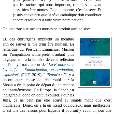
pas les racines qui nous importent, car elles peuvent
aussi bien être mortes. Ce qui importe, c’est la sève. Et
je suis convaincu que la sève catholique doit contribuer
encore et toujours à faire vivre notre nation"
Or, un arbre aux racines mortes ne produit aucune sève.
Et, des chirurgiens amputent un membre
afin de sauver la vie d’un être humain. La
remarque du Président Emmanuel Macron
sur l'amputation s'interprète d'autant plus
tragiquement à la lumière de cette réflexion
de Danny Trom, auteur de "
La France sans
les Juifs – Émancipation, extermination,
expulsion
" (PUF, 2019), à
Tenou'a
: "I
l y a
encore autre chose de très troublant : la
Shoah a été le point de départ d’une relance
de l’antisémitisme. En Europe, la Shoah est
indigérable, donc on doit l’expulser. Pour les
Juifs, ça ne peut pas être écarté au simple motif que c’est
indigérable. Donc, on a là un nœud douloureux, mais ineffaçable.
C’est une des raisons pour laquelle il pourrait y avoir un jour une