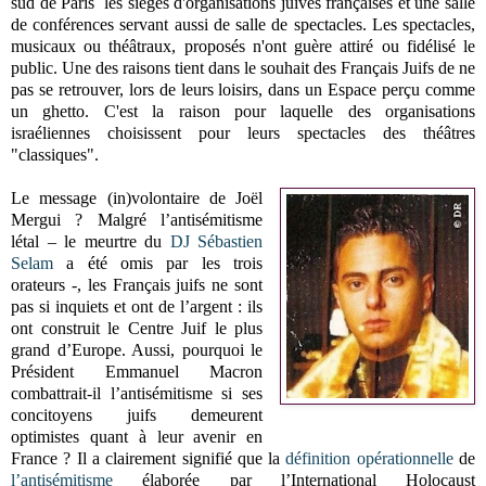
sud de Paris les sièges d'organisations juives françaises et une salle
de conférences servant aussi de salle de spectacles. Les spectacles,
musicaux ou théâtraux,
proposés
n'ont guère attiré ou fidélisé le
public. Une des raisons tient dans le souhait des Français Juifs de ne
pas se retrouver, lors de leurs loisirs, dans un Espace perçu comme
un ghetto. C'est la raison pour laquelle des organisations
israéliennes choisissent pour leurs spectacles des théâtres
"classiques".
Le message (in)volontaire de Joël
Mergui ? Malgré l’antisémitisme
létal – le meurtre du
DJ Sébastien
Selam
a été omis par les trois
orateurs -, les Français juifs ne sont
pas si inquiets et ont de l’argent : ils
ont construit le Centre Juif le plus
grand d’Europe. Aussi, pourquoi le
Président Emmanuel Macron
combattrait-il l’antisémitisme si ses
concitoyens juifs demeurent
optimistes quant à leur avenir en
France ? Il a clairement signifié que la
définition opérationnelle
de
l’antisémitisme
élaborée par l’International Holocaust