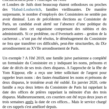
et Londres de Juifs dont beaucoup étaient orthodoxes ou proches
des
'Habad-Loubavitch
, familles vieillissantes. De manière
surprenante, le nombre d’employés des Consistoires ne semble pas
avoir diminué. Lors de précédentes élections au Consistoire de
Paris, un candidat avait alerté sur l’absence d’une politique du
personnel dans cet organisme comprenant des rabbins et des
administratifs. Si ce problème, ou d’éventuels autres - gestion de la
cacherout -, n’ont pas été résolus, le déménagement du Consistoire
ne fera que transférer ces difficultés, peut-être structurelles, du IXe
arrondissement au XVIIe arrondissement de Paris.
Un exemple ? A l'été 2019, une famille juive parisienne a complété
un formulaire du Consistoire en y indiquant les noms, prénoms et
date de décès de ses trois chers disparus. A l'approche de la fête de
Yom Kippour, elle a reçu une lettre sollicitant de l'argent pour
rappeler leurs noms : des fautes émaillaient les noms et prénoms de
deux disparus, le troisième avait été oublié. En janvier 2020, cette
famille a reçu deux lettres du Consistoire de Paris lui rappelant la
date des offices de prières rappelant la mémoire d'un des trois
disparus. Malheureusement, ces courriers ont été reçus deux jours et
trois semaines
après
la date de ces offices... Mais le service chargé
de ces rappels s'est amélioré depuis.