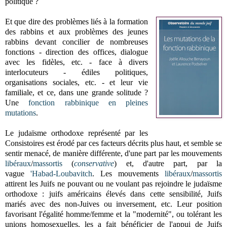
politique ?
Et que dire des problèmes liés à la formation
des rabbins et aux problèmes des jeunes
rabbins devant concilier de nombreuses
fonctions - direction des offices, dialogue
avec les fidèles, etc. - face à divers
interlocuteurs - édiles politiques,
organisations sociales, etc. - et leur vie
familiale, et ce, dans une grande solitude ?
Une
fonction rabbinique en pleines
mutations
.
Le judaïsme orthodoxe représenté par les
Consistoires est érodé par ces facteurs décrits plus haut, et semble se
sentir menacé, de manière différente, d'une part par les mouvements
libéraux
/
massortis
(
conservative
) et, d'autre part, par la
vague
'Habad-Loubavitch
. L
es mouvements
libéraux
/
massortis
attirent les Juifs ne pouvant ou ne voulant pas rejoindre le judaïsme
orthodoxe : juifs américains élevés dans cette sensibilité, Juifs
mariés avec des non-Juives ou inversement, etc. Leur position
favorisant l'égalité homme/femme et la "modernité", ou tolérant les
unions homosexuelles, les a fait bénéficier de l'appui de Juifs