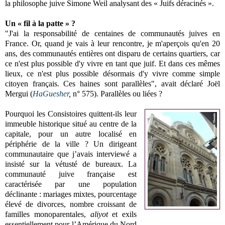
la philosophe juive Simone Weil analysant des « Juifs déracinés ».
Un « fil à la patte » ?
"J'ai la responsabilité de centaines de communautés juives en
France. Or, quand je vais à leur rencontre, je m'aperçois qu'en 20
ans, des communautés entières ont disparu de certains quartiers, car
ce n'est plus possible d'y vivre en tant que juif. Et dans ces mêmes
lieux, ce n'est plus possible désormais d'y vivre comme simple
citoyen français. Ces haines sont parallèles", avait déclaré Joël
Mergui (
HaGuesher
,
n° 575). Parallèles ou liées ?
Pourquoi les Consistoires quittent-ils leur
immeuble historique situé au centre de la
capitale, pour un autre localisé en
périphérie de la ville ? Un dirigeant
communautaire que j’avais interviewé a
insisté sur la vétusté de bureaux. La
communauté juive française est
caractérisée par une population
déclinante : mariages mixtes, pourcentage
élevé de divorces, nombre croissant de
familles monoparentales,
aliyot
et exils
essentiellement pour l’Amérique du Nord