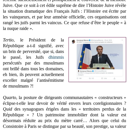
Juive. Que ce soit à cet édile suprême de dire l’Histoire Juive révèle
la situation dramatique des Français Juifs : l’Histoire est écrite par
les vainqueurs, et par leur amnésie officielle, ces organisations ont
rangé les juifs parmi les vaincus. Ce que refuse d’être le peuple « à
la nuque raide ».
Tertio
, le Président de la
République a-t-il signifié, avec
un brin de perversité, que si, dans
le passé, les Juifs
dhimmis
persécutés par des musulmans
ont brillé dans tous les domaines,
eh bien, ils peuvent actuellement
exceller malgré l’antisémitisme
de musulmans ?!
Quarto
, la posture de dirigeants communautaires « constructeurs »
éclipse-t-elle leur devoir de vérité envers leurs coreligionnaires ?
Quid
des synagogues érigées dans les « territoires perdus de la
République » ? Un patrimoine immobilier dont la valeur est
désormais réduite au prix du mètre carré… Alors que celui du
Consistoire à Paris se distingue par sa beauté, son prestige, sa valeur