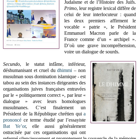
Judaïsme et de l’Histoire des Juifs.
Primo
, leur registre lexical diffère de
celui de leur interlocuteur : quand
les deux premiers affirment le
vocable « patrie », le Président
Emmanuel Macron parle de la
France comme d’un « archipel ».
D’où une grave incompréhension,
voire un dialogue de sourds.
Secundo
, le statut infâme, inférieur,
déshumanisant et cruel du
dhimmi
– non
musulman sous domination islamique - est
tabou au sein des instances dirigeantes des
organisations juives françaises entravées
par le « politiquement correct », par leur «
dialogue » avec leurs homologues
musulmanes. C’est finalement un
Président de la République chrétien qui
a
prononcé
ce terme étudié par l’essayiste
Bat Ye’or
, elle aussi généralement
ostracisée par ces organisations qui ont
refermé silencieusement et promptement le couvercle de la mémoire