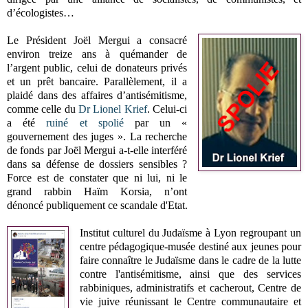
d’écologistes…
Le Président Joël Mergui a consacré
environ treize ans à quémander de
l’argent public, celui de donateurs privés
et un prêt bancaire. Parallèlement, il a
plaidé dans des affaires d’antisémitisme,
comme celle du
Dr Lionel Krief
. Celui-ci
a été
ruiné et spolié
par un «
gouvernement des juges ». La recherche
de fonds par Joël Mergui a-t-elle interféré
dans sa défense de dossiers sensibles ?
Force est de constater que ni lui, ni le
grand rabbin Haïm Korsia, n’ont
dénoncé publiquement ce scandale d'Etat.
Institut culturel du Judaïsme à Lyon regroupant un
centre pédagogique-musée destiné aux jeunes pour
faire connaître le Judaïsme dans le cadre de la lutte
contre l'antisémitisme, ainsi que des services
rabbiniques, administratifs et cacherout, Centre de
vie juive réunissant le Centre communautaire et