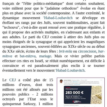
français de "l'élite politico-médiatique" dont certains souhaitent,
voire militent pour que le "judaïsme orthodoxe" évolue en étant
plus en phase avec la société contemporaine. A l'autre extrémité, le
dynamique mouvement
'Habad-Loubavitch
se développe en
étoffant ses rangs par des Juifs, souvent traditionalistes, ayant fait
"techouva", c'est-à-dire ayant renoué avec une pratique régulière, à
qui il propose des activités multiples, en s'adressant aux enfants et
aux adultes. Le parti du CEJ consiste à attirer des Juifs plus ou
moins éloignés de la synagogue et qui apprécient les magnifiques
synagogues anciennes, souvent édifiées au XIXe siècle ou au début
du XXe siècle, écrins de leurs fêtes :
brit-mila
ou
circoncision
,
bar-
mitsva
et
bat-mitzva
,
mariage
. Mais ce vivier préfère parfois
effectuer ces rites en Israël, se réduit numériquement, est difficile à
convaincre et est paradoxalement plus enclin à se tourner
éventuellement vers le
mouvement
'Habad-Loubavitch
.
Le
CEJ
a coûté plus de 15
millions d’euros, dont trois
millions ont été alloués par les
pouvoirs publics -
2 millions
octroyés par l’Etat sous le
quinquennat Sarkozy, 1 million