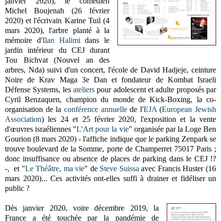
janvier 2020), le comédien
Michel Boujenah (26 février
2020) et l'écrivain Karine Tuil (4
mars 2020), l'arbre planté à la
mémoire d'
Ilan Halimi
dans le
jardin intérieur du CEJ durant
Tou Bichvat (Nouvel an des
arbres, Nda) suivi d'un concert, l'école de David Hadjeje, ceinture
Noire de Krav Maga 3e Dan et fondateur de Kombat Israeli
Défense Systems, les
ateliers
pour adolescent et adulte proposés par
Cyril Benzaquen, champion du monde de Kick-Boxing, la co-
organisation de la
conférence
annuelle
de l'
EJA
(
European Jewish
Association
) les 24 et 25 février 2020, l'exposition et la vente
d'œuvres israéliennes "
L'Art pour la vie
" organisée par la Loge Ben
Gourion (8 mars 2020) - l'affiche indique que le parking Zenpark se
trouve boulevard de la Somme, porte de Champerret 75017 Paris ;
donc insuffisance ou absence de places de parking dans le CEJ !?
-, et "
Le Théâtre, ma vie
" de
Steve Suissa
avec Francis Huster (16
mars 2020)... Ces activités ont-elles suffi à drainer et fidéliser un
public ?
Dès janvier 2020, voire décembre 2019, la
France a été touchée par la pandémie de