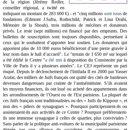
de la région (Jérémy Redler,
conseiller régional, a twitté en
indiquant un montant de 283 000 €) -
et "c
inq millions
sont issus
de
fondations (Edmont J.Safra, Rothschild, Patrick et Lina Drahi,
Mémoire de la Shoah), trois millions de mécènes et donateurs
privés. Le reste (sept millions) est financé par des emprunts. Des
bulletins de souscription sont toujours disponibles, permettant à
ceux qui le souhaitent d’apporter leur soutien. Les donateurs qui
apportent plus de 10 000 euros bénéficieront d’une pierre gravée à
leur nom dans le hall d’accueil"
.
Le "terrain de 1 650 m² sur lequel
a été édifié le Centre "
a été mis
à disposition du Consistoire par la
Ville de Paris il y a plusieurs années"
. Le CEJ représente un pari
risqué. Depuis le déclenchement de l'Intifada II en 2000 par Yasser
Arafat, des milliers de Juifs français ont quitté des cités de banlieues
devenues dangereuses par crainte de l’antisémitisme. S’ils avaient
les moyens financiers, ils ont loué ou acheté des appartements dans
les arrondissements de l’Ouest ou de l'Est parisiens. La plupart de
ces Juifs français sont traditionalistes ou des « Juifs du Kippour », et
non des « piliers de synagogues ». Pourquoi participeraient-ils ou
assisteraient-ils aux activités de ce Centre ? Pourquoi préféreraient-
ils une immense synagogue à celles de quartier, plus conviviales ?
Sans parler de la politique anti-voitures de la municipalité parisienne
dirigée par une alliance de socialistes, de communistes, et