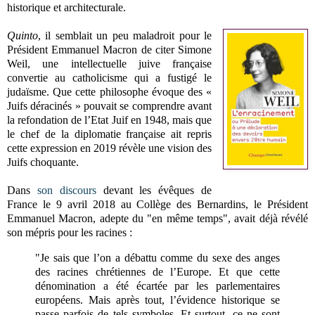
historique et architecturale.
Quinto
, il semblait un peu maladroit pour le
Président Emmanuel Macron de citer Simone
Weil, une intellectuelle juive française
convertie au catholicisme qui a fustigé le
judaïsme. Que cette philosophe évoque des «
Juifs déracinés » pouvait se comprendre avant
la refondation de l’Etat Juif en 1948, mais que
le chef de la diplomatie française ait repris
cette expression en 2019 révèle une vision des
Juifs choquante.
Dans
son discours
devant les évêques de
France le 9 avril 2018 au Collège des Bernardins, le Président
Emmanuel Macron, adepte du "en même temps", avait déjà révélé
son mépris pour les racines :
"
Je sais que l’on a débattu comme du sexe des anges
des racines chrétiennes de l’Europe. Et que cette
dénomination a été écartée par les parlementaires
européens. Mais après tout, l’évidence historique se
passe parfois de tels symboles. Et surtout, ce ne sont