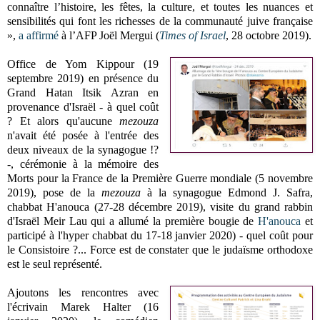
connaître l’histoire, les fêtes, la culture, et toutes les nuances et
sensibilités qui font les richesses de la communauté juive française
»,
a affirmé
à l’AFP Joël Mergui (
Times of Israel
, 28 octobre 2019).
Office de Yom Kippour (19
septembre 2019) en présence du
Grand Hatan Itsik Azran en
provenance d'Israël - à quel coût
? Et alors qu'aucune
mezouza
n'avait été posée à l'entrée des
deux niveaux de la synagogue !?
-, cérémonie à la mémoire des
Morts pour la France de la Première Guerre mondiale (5 novembre
2019), pose de la
mezouza
à la synagogue Edmond J. Safra,
chabbat H'anouca (27-28 décembre 2019), visite du grand rabbin
d'Israël Meir Lau qui a allumé la première bougie de
H'anouca
et
participé à l'hyper chabbat du 17-18 janvier 2020) - quel coût pour
le Consistoire ?... Force est de constater que le judaïsme orthodoxe
est le seul représenté.
Ajoutons les rencontres avec
l'écrivain Marek Halter (16