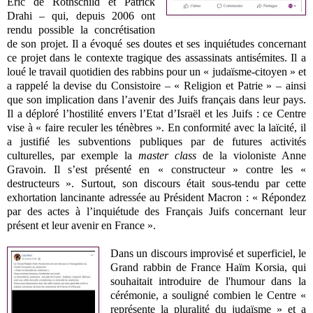
Eric de Rothschild et Patrick
Drahi – qui, depuis 2006 ont
rendu possible la concrétisation
de son projet. Il a évoqué ses doutes et ses inquiétudes concernant
ce projet dans le contexte tragique des assassinats antisémites. Il a
loué le travail quotidien des rabbins pour un « judaïsme-citoyen
»
et
a rappelé la devise du Consistoire – « Religion et Patrie » – ainsi
que son implication dans l’avenir des Juifs français dans leur pays.
Il a déploré l’hostilité envers l’Etat d’Israël et les Juifs : ce Centre
vise à « faire reculer les ténèbres ». En conformité avec la laïcité, il
a justifié les subventions publiques par de futures activités
culturelles, par exemple la
master class
de la violoniste Anne
Gravoin. Il s’est présenté en « constructeur » contre les «
destructeurs ». Surtout, son discours était sous-tendu par cette
exhortation lancinante adressée au Président Macron : « Répondez
par des actes à l’inquiétude des Français Juifs concernant leur
présent et leur avenir en France ».
Dans un discours improvisé et superficiel, le
Grand rabbin de France Haïm Korsia, qui
souhaitait introduire de l'humour dans la
cérémonie, a souligné combien le Centre «
représente la pluralité du judaïsme » et a