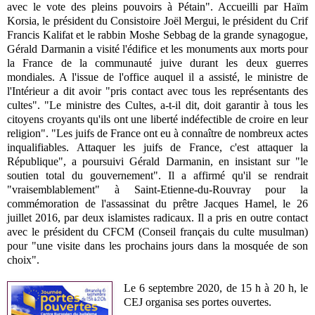
avec le vote des pleins pouvoirs à Pétain". Accueilli par Haïm
Korsia, le président du Consistoire Joël Mergui, le président du Crif
Francis Kalifat et le rabbin Moshe Sebbag de la grande synagogue,
Gérald Darmanin a visité l'édifice et les monuments aux morts pour
la France de la communauté juive durant les deux guerres
mondiales. A l'issue de l'office auquel il a assisté, le ministre de
l'Intérieur a dit avoir "pris contact avec tous les représentants des
cultes". "Le ministre des Cultes, a-t-il dit, doit garantir à tous les
citoyens croyants qu'ils ont une liberté indéfectible de croire en leur
religion". "Les juifs de France ont eu à connaître de nombreux actes
inqualifiables. Attaquer les juifs de France, c'est attaquer la
République", a poursuivi Gérald Darmanin, en insistant sur "le
soutien total du gouvernement". Il a affirmé qu'il se rendrait
"vraisemblablement" à Saint-Etienne-du-Rouvray pour la
commémoration de l'assassinat du prêtre Jacques Hamel, le 26
juillet 2016, par deux islamistes radicaux. Il a pris en outre contact
avec le président du CFCM (Conseil français du culte musulman)
pour "une visite dans les prochains jours dans la mosquée de son
choix".
Le 6 septembre 2020, de 15 h à 20 h, le
CEJ organisa ses portes ouvertes.