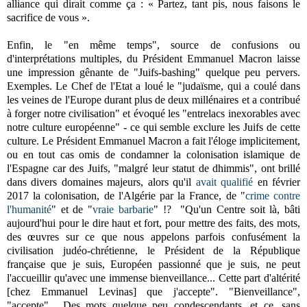
alliance qui dirait comme ça : « Partez, tant pis, nous faisons le
sacrifice de vous ».
Enfin, le "en même temps", source de confusions ou
d'interprétations multiples, du Président Emmanuel Macron laisse
une impression gênante de "Juifs-bashing" quelque peu pervers.
Exemples. Le Chef de l'Etat a loué le "judaïsme, qui a coulé dans
les veines de l'Europe durant plus de deux millénaires et a contribué
à forger notre civilisation" et évoqué les "entrelacs inexorables avec
notre culture européenne" - ce qui semble exclure les Juifs de cette
culture. Le Président Emmanuel Macron a fait l'éloge implicitement,
ou en tout cas omis de condamner la colonisation islamique de
l'Espagne car des Juifs,
"malgré leur statut de dhimmis",
ont brillé
dans divers domaines majeurs,
alors qu'il
avait qualifié
en février
2017 la colonisation, de l'Algérie par la France, de "
crime contre
l'humanité
" et de "
vraie barbarie
" !?
"Qu'un Centre soit là, bâti
aujourd'hui pour le dire haut et fort, pour mettre des faits, des mots,
des œuvres sur ce que nous appelons parfois confusément la
civilisation judéo-chrétienne, le Président de la République
française que je suis, Européen passionné que je suis, ne peut
l'accueillir qu'avec une immense bienveillance... Cette part d'altérité
[chez Emmanuel Levinas] que j'accepte". "Bienveillance",
"accepte"... Des mots quelque peu condescendants, et ce, sans