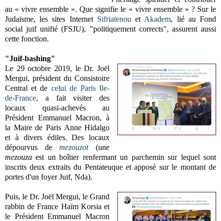
au « vivre ensemble ». Que signifie le
« vivre ensemble » ? Sur le
Judaïsme, les sites Internet
Sifriatenou
et
Akadem
, lié au Fond
social juif unifié (FSJU), "politiquement corrects", assurent aussi
cette fonction.
"Juif-bashing"
Le 29 octobre 2019, le Dr. Joël
Mergui, président du Consistoire
Central et de
celui de Paris Ile-
de-France
, a fait visiter des
locaux quasi-achevés au
Président Emmanuel Macron, à
la Maire de Paris Anne Hidalgo
et à divers édiles. Des locaux
dépourvus de
mezouzot
(une
mezouza
est un boîtier renfermant un parchemin sur lequel sont
inscrits deux extraits du Pentateuque et apposé sur le montant de
portes d'un foyer Juif, Nda).
Puis, le Dr. Joël Mergui, le Grand
rabbin de France Haïm Korsia et
le Président Emmanuel Macron