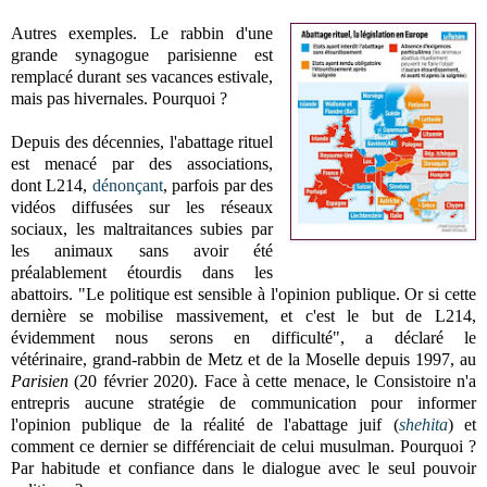
Autres exemples. Le rabbin d'une
grande synagogue parisienne est
remplacé durant ses vacances estivale,
mais pas hivernales. Pourquoi ?
Depuis des décennies, l'abattage rituel
est menacé par des associations,
dont L214,
dénonçant
, parfois par des
vidéos diffusées sur les réseaux
sociaux, les maltraitances subies par
les animaux
sans avoir été
préalablement étourdis
dans les
abattoirs. "L
e politique est sensible à l'opinion publique. Or si cette
dernière se mobilise massivement, et c'est le but de L214,
évidemment nous serons en difficulté", a déclaré le
vétérinaire,
grand-rabbin de Metz et de la Moselle depuis 1997,
au
Parisien
(20 février 2020). Face à cette menace, le Consistoire n'a
entrepris aucune stratégie de communication pour informer
l'opinion publique de la réalité de l'abattage juif (
shehita
) et
comment ce dernier se différenciait de celui musulman. Pourquoi ?
Par habitude et confiance dans le dialogue avec le seul pouvoir