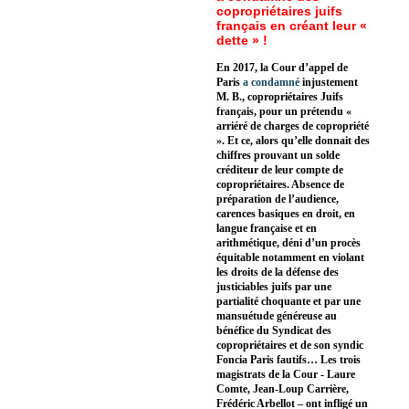
copropriétaires juifs
français en créant leur «
dette » !
En 2017, la Cour d’appel de
Paris
a condamné
injustement
M. B., copropriétaires Juifs
français, pour un prétendu «
arriéré de charges de copropriété
». Et ce, alors qu’elle donnait des
chiffres prouvant un solde
créditeur de leur compte de
copropriétaires. Absence de
préparation de l’audience,
carences basiques en droit, en
langue française et en
arithmétique, déni d’un procès
équitable notamment en violant
les droits de la défense des
justiciables juifs par une
partialité choquante et par une
mansuétude généreuse au
bénéfice du Syndicat des
copropriétaires et de son syndic
Foncia Paris fautifs… Les trois
magistrats de la Cour - Laure
Comte, Jean-Loup Carrière,
Frédéric Arbellot – ont infligé un