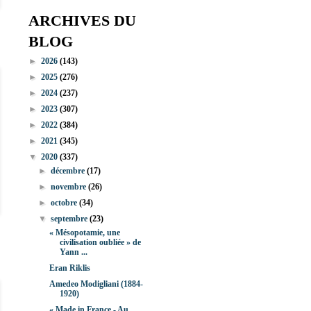
ARCHIVES DU
BLOG
►
2026
(143)
►
2025
(276)
►
2024
(237)
►
2023
(307)
►
2022
(384)
►
2021
(345)
▼
2020
(337)
►
décembre
(17)
►
novembre
(26)
►
octobre
(34)
▼
septembre
(23)
« Mésopotamie, une
civilisation oubliée » de
Yann ...
Eran Riklis
Amedeo Modigliani (1884-
1920)
« Made in France - Au