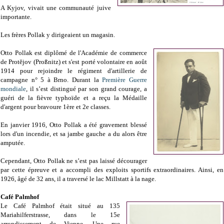
A Kyjov, vivait une communauté juive
importante.
Les frères Pollak y dirigeaient un magasin.
Otto Pollak est diplômé de l'Académie de commerce
de Protĕjov (Proßnitz) et s'est porté volontaire en août
1914 pour rejoindre le régiment d'artillerie de
campagne n° 5 à Brno. Durant la
Première Guerre
mondiale
, il s’est distingué par son grand courage, a
guéri de la fièvre typhoïde et a reçu la Médaille
d'argent pour bravoure 1ère et 2e classes.
En janvier 1916, Otto Pollak a été gravement blessé
lors d'un incendie, et sa jambe gauche a du alors être
amputée.
Cependant, Otto Pollak ne s’est pas laissé décourager
par cette épreuve et a accompli des exploits sportifs extraordinaires. Ainsi, en
1926, âgé de 32 ans, il a traversé le lac Millstatt à la nage.
Café Palmhof
Le Café Palmhof était situé au 135
Mariahilferstrasse, dans le 15e
arrondissement de Vienne. Une rue