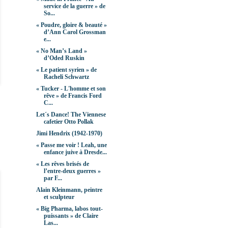
service de la guerre » de
So...
« Poudre, gloire & beauté »
d’Ann Carol Grossman
e...
« No Man’s Land »
d’Oded Ruskin
« Le patient syrien » de
Racheli Schwartz
« Tucker - L'homme et son
rêve » de Francis Ford
C...
Let´s Dance! The Viennese
cafetier Otto Pollak
Jimi Hendrix (1942-1970)
« Passe me voir ! Leah, une
enfance juive à Dresde...
« Les rêves brisés de
l’entre-deux guerres »
par F...
Alain Kleinmann, peintre
et sculpteur
« Big Pharma, labos tout-
puissants » de Claire
Las...