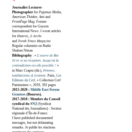
Journalist-Lecturer-
Photographer
for
Pajamas Media,
American Thinker, Ami
and
FrontPage Mag
. Former
correspondent for Guysen
International News. I wrote articles
Haaretz
L'Arche
for
,
Torah Times Magazine
and
Regular columnist on Radio
Shalom Nitsan
L’œuvre de Bat
Bibliography
:
«
Ye’or et sa réception. Jusqu’où la
contradiction est-elle possible ?
»
Femmes,
in Marc Crapez (dir.),
totalitarisme & tyrannie
. Paris,
Les
Editions du Cerf
, « Collection Cerf
Patrimoines », 2019, 392 pages
Middle East Forum
2015-2020 :
Grantees
(Bourses).
2017-2018 : Membre du Conseil
SNJ
syndical du
(Syndicat
National des Journalistes) - Section
régionale d’Île-de-France.
I have published documented
messages, but not defamating
remarks. Je publie les réactions