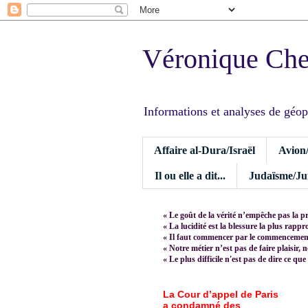
Véronique Ch
Informations et analyses de géopoli
Affaire al-Dura/Israël
Avion
Il ou elle a dit...
Judaïsme/Jui
« Le goût de la vérité n’empêche pas la p
« La lucidité est la blessure la plus rapp
« Il faut commencer par le commencement,
« Notre métier n’est pas de faire plaisir, 
« Le plus difficile n'est pas de dire ce que
La Cour d’appel de Paris
a condamné des