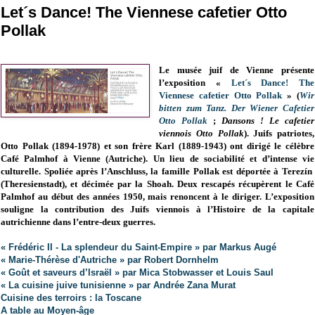
Let´s Dance! The Viennese cafetier Otto
Pollak
Le musée juif de Vienne présente
l’exposition «
Let´s Dance! The
Viennese cafetier Otto Pollak
» (
Wir
bitten zum Tanz. Der Wiener Cafetier
Otto Pollak
;
Dansons ! Le cafetier
viennois Otto Pollak
). Juifs patriotes,
Otto Pollak (1894-1978) et son frère Karl (1889-1943) ont dirigé le célèbre
Café Palmhof à Vienne (Autriche). Un lieu de sociabilité et d’intense vie
culturelle. Spoliée après l’Anschluss, la famille Pollak est déportée à Terezín
(Theresienstadt), et décimée par la Shoah. Deux rescapés récupèrent le Café
Palmhof au début des années 1950, mais renoncent à le diriger. L’exposition
souligne la contribution des Juifs viennois à l’Histoire de la capitale
autrichienne dans l’entre-deux guerres.
« Frédéric II - La splendeur du Saint-Empire » par Markus Augé
« Marie-Thérèse d'Autriche » par Robert Dornhelm
« Goût et saveurs d’Israël » par Mica Stobwasser et Louis Saul
« La cuisine juive tunisienne » par Andrée Zana Murat
Cuisine des terroirs : la Toscane
A table au Moyen-âge