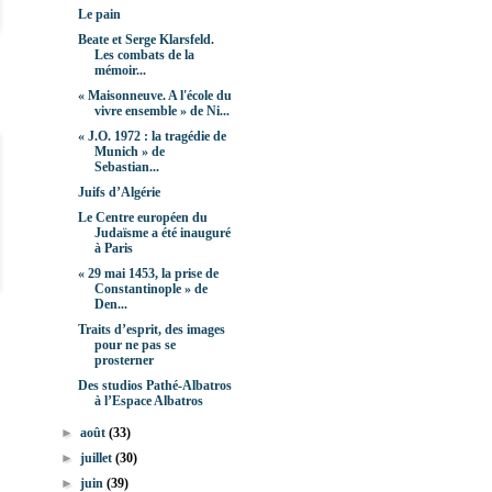
Le pain
Beate et Serge Klarsfeld.
Les combats de la
mémoir...
« Maisonneuve. A l'école du
vivre ensemble » de Ni...
« J.O. 1972 : la tragédie de
Munich » de
Sebastian...
Juifs d’Algérie
Le Centre européen du
Judaïsme a été inauguré
à Paris
« 29 mai 1453, la prise de
Constantinople » de
Den...
Traits d’esprit, des images
pour ne pas se
prosterner
Des studios Pathé-Albatros
à l’Espace Albatros
►
août
(33)
►
juillet
(30)
►
juin
(39)