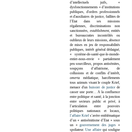
d’intellectuels juifs, «
dysfonctionnements » d’institutions
publiques, d'ordres professionnels
et d'auxiliaires de justice, faillites de
l’Etat dans ses missions
régaliennes, discriminations non
sanctionnées,
establishment
, entités
et bureaucraties incontrôlés ou
oublieux de leurs missions, absence
de mises en jeu de responsabilités
publiques, intérêt général dédaigné,
« système-de-santé-que-le-monde-
entier-nous-envie » partialement
peu sourcilleux, propos antisémites,
soupçons d’affairisme, de
collusions et de conflits d’intérêt,
omerta
médiatique, harcèlements
tous azimuts visant le couple Krief,
menace d'un
huissier de justice
de
casser une porte…
A la confluence
entre politique et santé, à la jonction
entre secteurs public et privé, à
l’articulation entre pouvoirs
politiques nationaux et locaux,
l’affaire Krief
s’avère emblématique
d’un « antisémitisme d’Etat » sous
un «
gouvernement des juges
»
spoliateur.
Une affaire
qui souligne