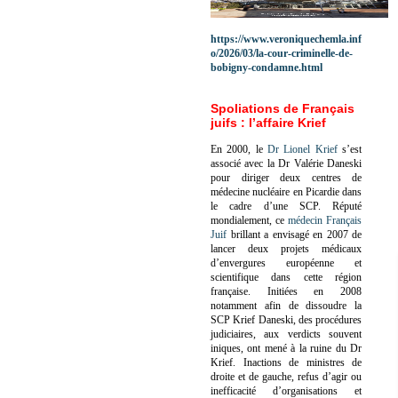
https://www.veroniquechemla.inf
o/2026/03/la-cour-criminelle-de-
bobigny-condamne.html
Spoliations de Français
juifs : l’affaire Krief
En 2000, le
Dr Lionel Krief
s’est
associé avec la Dr Valérie Daneski
pour diriger deux centres de
médecine nucléaire en Picardie dans
le cadre d’une SCP.
Réputé
mondialement, ce
médecin Français
Juif
brillant a envisagé en 2007 de
lancer deux projets médicaux
d’envergures européenne et
scientifique dans cette région
française.
Initiées en 2008
notamment afin de dissoudre la
SCP Krief Daneski, des procédures
judiciaires, aux verdicts souvent
iniques, ont mené à la ruine du Dr
Krief.
Inactions de ministres de
droite et de gauche, refus d’agir ou
inefficacité d’organisations et