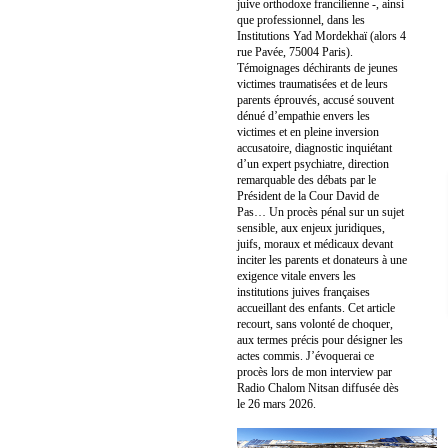
juive orthodoxe francilienne -, ainsi
que professionnel, dans les
Institutions Yad Mordekhaï (alors 4
rue Pavée, 75004 Paris).
Témoignages déchirants de jeunes
victimes traumatisées et de leurs
parents éprouvés, accusé souvent
dénué d’empathie envers les
victimes et en pleine inversion
accusatoire, diagnostic inquiétant
d’un expert psychiatre, direction
remarquable des débats par le
Président de la Cour David de
Pas… Un procès pénal sur un sujet
sensible, aux enjeux juridiques,
juifs, moraux et médicaux devant
inciter les parents et donateurs à une
exigence vitale envers les
institutions juives françaises
accueillant des enfants. Cet article
recourt, sans volonté de choquer,
aux termes précis pour désigner les
actes commis. J’évoquerai ce
procès lors de mon interview par
Radio Chalom Nitsan diffusée dès
le 26 mars 2026.