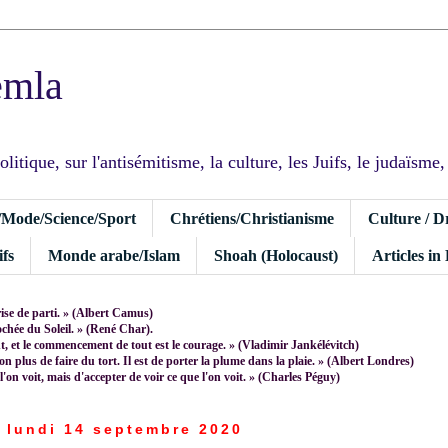
emla
tique, sur l'antisémitisme, la culture, les Juifs, le judaïsme, I
/Mode/Science/Sport
Chrétiens/Christianisme
Culture / D
fs
Monde arabe/Islam
Shoah (Holocaust)
Articles in
rise de parti. » (Albert Camus)
rochée du Soleil. » (René Char).
 et le commencement de tout est le courage. » (Vladimir Jankélévitch)
non plus de faire du tort. Il est de porter la plume dans la plaie. » (Albert Londres)
 l'on voit, mais d'accepter de voir ce que l'on voit. » (Charles Péguy)
lundi 14 septembre 2020