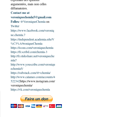
exprimant des opinions
argumentées, mais non celles
diffamatoires.
Contact me at
veroniquechemla5@gmail.com
@VeroniqueChemla
Follow
on
Twitter
https://www.facebook.com/veroniq
ue.chemla.7
https://independent.academia.edu/V
%C3%A9roniqueChemla
https://issuu.com/veroniquechemla
https://fr.scribd.com/chemla-3
http://fr.slideshare.net/veroniqueche
mla7
http://www.youscribe.com/veroniqu
echemla5/
https://substack.com/@vchemla/
http://www.calameo.com/accounts/4
522342
https://www.instagram.com/
veroniquechemla/
https://vk.com/veroniquechemla