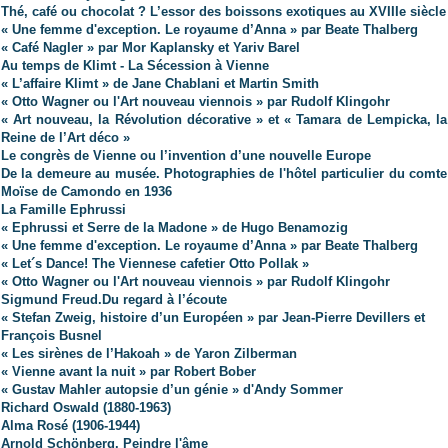
Thé, café ou chocolat ? L’essor des boissons exotiques au XVIIIe siècle
« Une femme d'exception. Le royaume d’Anna » par Beate Thalberg
« Café Nagler » par Mor Kaplansky et Yariv Barel
A
u temps de Klimt - La Sécession à Vienne
« L’affaire Klimt » de Jane Chablani et Martin Smith
« Otto Wagner ou l'Art nouveau viennois » par Rudolf Klingohr
« Art nouveau, la Révolution décorative » et « Tamara de Lempicka, la
Reine de l’Art déco »
Le congrès de Vienne ou l’invention d’une nouvelle Europe
De la demeure au musée. Photographies de l'hôtel particulier du comte
Moïse de Camondo en 1936
La Famille Ephrussi
« Ephrussi et Serre de la Madone » de Hugo Benamozig
« Une femme d'exception. Le royaume d’Anna » par Beate Thalberg
« Let´s Dance! The Viennese cafetier Otto Pollak »
« Otto Wagner ou l'Art nouveau viennois » par Rudolf Klingohr
Sigmund Freud.Du regard à l’écoute
« Stefan Zweig, histoire d’un Européen » par Jean-Pierre Devillers et
François Busnel
« Les sirènes de l’Hakoah » de Yaron Zilberman
« Vienne avant la nuit » par Robert Bober
« Gustav Mahler autopsie d’un génie » d'Andy Sommer
Richard Oswald (1880-1963)
Alma Rosé (1906-1944)
Arnold Schönberg. Peindre l'âme