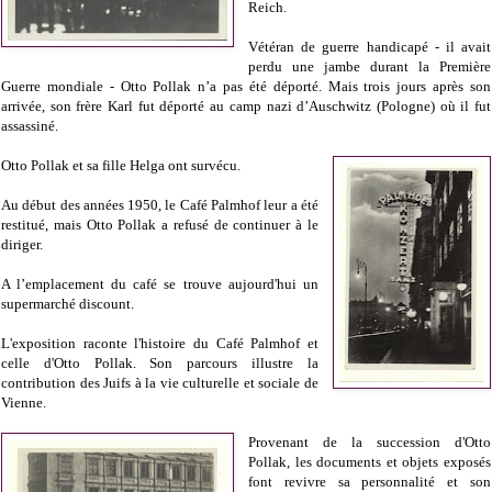
Reich.
Vétéran de guerre handicapé - il avait
perdu une jambe durant la Première
Guerre mondiale - Otto Pollak n’a pas été déporté. Mais trois jours après son
arrivée, son frère Karl fut déporté au camp nazi d’Auschwitz (Pologne) où il fut
assassiné.
Otto Pollak et sa fille Helga ont survécu.
Au début des années 1950, le Café Palmhof leur a été
restitué, mais Otto Pollak a refusé de continuer à le
diriger.
A l’emplacement du café se trouve aujourd'hui un
supermarché discount.
L'exposition raconte l'histoire du Café Palmhof et
celle d'Otto Pollak. Son parcours illustre la
contribution des Juifs à la vie culturelle et sociale de
Vienne.
Provenant de la succession d'Otto
Pollak, les documents et objets exposés
font revivre sa personnalité et son