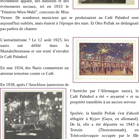
récemment apparu, des danseurs et des
événements sociaux, tel en 1933 le
"Fräulein-Wien-Wahl", concours de Miss
Vienne. De nombreux musiciens qui se produisaient au Café Palmhof sont
aujourd'hui oubliés, mais étaient à l'époque des stars. Et Otto Pollak ne dédaignait
pas parfois de chanter.
L’antisémitisme ? Le 12 août 1925, les
nazis ont défilé dans la
Mariahilferstrasse et ont tenté d’envahir
le Café Palmhof.
En mai 1934, des Nazis commettent un
attentat terroriste contre ce Café.
En 1938, après l’Anschluss (annexion de
l’Autriche par l’Allemagne nazie), le
Café Palmhof a été « aryanisé » et sa
propriété transférée à un ancien serveur.
Spoliée, la famille Pollak s'est d'abord
réfugiée à Kyjov (Gaya, en allemand).
De là, elle a été déportée en 1943 à
Terezín (Theresienstadt), en
Tchécoslovaquie occupée par le IIIe