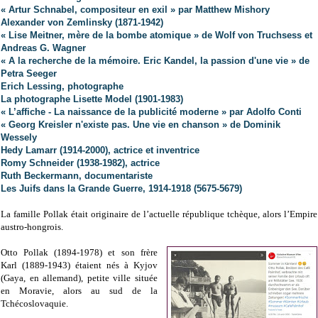
« Artur Schnabel, compositeur en exil » par Matthew Mishory
Alexander von Zemlinsky (1871-1942)
« Lise Meitner, mère de la bombe atomique » de Wolf von Truchsess et
Andreas G. Wagner
« A la recherche de la mémoire. Eric Kandel, la passion d'une vie » de
Petra Seeger
Erich Lessing, photographe
La photographe Lisette Model (1901-1983)
« L’affiche - La naissance de la publicité moderne » par Adolfo Conti
« Georg Kreisler n'existe pas. Une vie en chanson » de Dominik
Wessely
Hedy Lamarr (1914-2000), actrice et inventrice
Romy Schneider (1938-1982), actrice
Ruth Beckermann, documentariste
Les Juifs dans la Grande Guerre, 1914-1918 (5675-5679)
La famille Pollak était originaire de l’actuelle république tchèque, alors l’Empire
austro-hongrois.
Otto Pollak (1894-1978) et son frère
Karl (1889-1943) étaient nés à Kyjov
(Gaya, en allemand), petite ville située
en Moravie, alors au sud de la
Tchécoslovaquie.