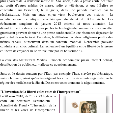
plus apaisées de la deuxième moitié du XXe siècle, alors la presse écrite déclinait
au profit d’autres médias de masse, radio et télévision, et que l’Église se
concentrait sur l’essentiel, le religieux, dans une période marquée par la
sécularisation. Mais un autre enjeu vient bouleverser ces visions : la
mondialisation médiatique caractéristique du début du XXIe siècle. Les
événements sanglants de janvier 2015 attirent ici notre attention. La
démultiplication des caricatures par les technologies de communication a un effet
grossissant pouvant donner à une presse confidentielle une résonance dépassant le
poids réel de son lectorat. De même, la diffusion des idées religieuses profite des
mêmes canaux, s’inscrivant dans un contexte mondial. L’ensemble pouvant
conduire à un choc culturel. La recherche d’un équilibre entre liberté de la presse
et liberté de croyance ne se trouve-telle pas ici bousculée ? »
La crise des Mainstream Medias – modèle économique presse-Internet délicat,
désaffection du public, etc. – affecte ce questionnement.
Surtout, le dessin soutenu par l’Etat, par exemple l’Iran, s’avère problématique,
voire choquant, ainsi qu’en témoignent les concours récurrents organisés par le
régime des mollahs sur la Shoah. Des concours couronnant le négationnisme.
"L'invention de la liberté et les voies de l'interprétation"
Le 20 mars 2018, de 20 h à 23 h, dans le
cadre du Séminaire Schibboleth —
Actualité de Freud - "L'invention de la
liberté et les voies de l'interprétation.