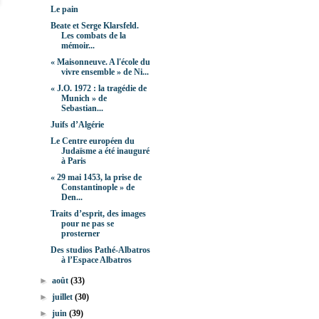
Le pain
Beate et Serge Klarsfeld.
Les combats de la
mémoir...
« Maisonneuve. A l'école du
vivre ensemble » de Ni...
« J.O. 1972 : la tragédie de
Munich » de
Sebastian...
Juifs d’Algérie
Le Centre européen du
Judaïsme a été inauguré
à Paris
« 29 mai 1453, la prise de
Constantinople » de
Den...
Traits d’esprit, des images
pour ne pas se
prosterner
Des studios Pathé-Albatros
à l’Espace Albatros
►
août
(33)
►
juillet
(30)
►
juin
(39)