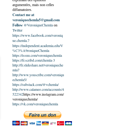
exprimant des opinions
argumentées, mais non celles
diffamatoires.
Contact me at
veroniquechemla5@gmail.com
@VeroniqueChemla
Follow
on
Twitter
https://www.facebook.com/veroniq
ue.chemla.7
https://independent.academia.edu/V
%C3%A9roniqueChemla
https://issuu.com/veroniquechemla
https://fr.scribd.com/chemla-3
http://fr.slideshare.net/veroniqueche
mla7
http://www.youscribe.com/veroniqu
echemla5/
https://substack.com/@vchemla/
http://www.calameo.com/accounts/4
522342
https://www.instagram.com/
veroniquechemla/
https://vk.com/veroniquechemla