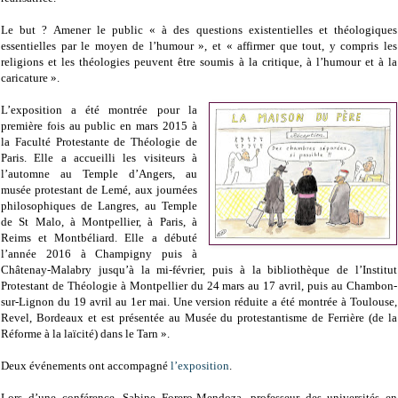
Le but ? Amener le public « à des questions existentielles et théologiques
essentielles par le moyen de l’humour », et « affirmer que tout, y compris les
religions et les théologies peuvent être soumis à la critique, à l’humour et à la
caricature ».
L’exposition a été montrée pour la
première fois au public en mars 2015 à
la Faculté Protestante de Théologie de
Paris. Elle a accueilli les visiteurs à
l’automne au Temple d’Angers, au
musée protestant de Lemé, aux journées
philosophiques de Langres, au Temple
de St Malo, à Montpellier, à Paris, à
Reims et Montbéliard. Elle a débuté
l’année 2016 à Champigny puis à
Châtenay-Malabry jusqu’à la mi-février, puis à la bibliothèque de l’Institut
Protestant de Théologie à Montpellier du 24 mars au 17 avril, puis au Chambon-
sur-Lignon du 19 avril au 1er mai. Une version réduite a été montrée à Toulouse,
Revel, Bordeaux et est présentée au Musée du protestantisme de Ferrière (de la
Réforme à la laïcité) dans le Tarn ».
Deux événements ont accompagné
l’exposition
.
Lors d’une conférence, Sabine Forero-Mendoza, professeur des universités en