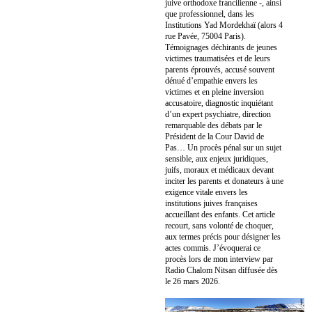
juive orthodoxe francilienne -, ainsi
que professionnel, dans les
Institutions Yad Mordekhaï (alors 4
rue Pavée, 75004 Paris).
Témoignages déchirants de jeunes
victimes traumatisées et de leurs
parents éprouvés, accusé souvent
dénué d’empathie envers les
victimes et en pleine inversion
accusatoire, diagnostic inquiétant
d’un expert psychiatre, direction
remarquable des débats par le
Président de la Cour David de
Pas… Un procès pénal sur un sujet
sensible, aux enjeux juridiques,
juifs, moraux et médicaux devant
inciter les parents et donateurs à une
exigence vitale envers les
institutions juives françaises
accueillant des enfants. Cet article
recourt, sans volonté de choquer,
aux termes précis pour désigner les
actes commis. J’évoquerai ce
procès lors de mon interview par
Radio Chalom Nitsan diffusée dès
le 26 mars 2026.