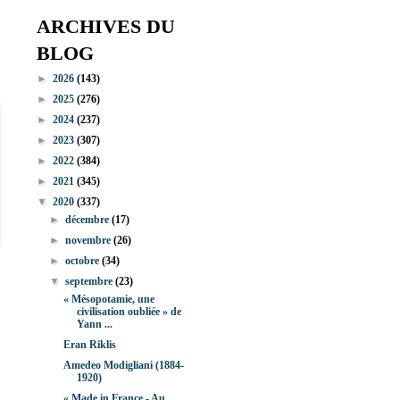
ARCHIVES DU
BLOG
►
2026
(143)
►
2025
(276)
►
2024
(237)
►
2023
(307)
►
2022
(384)
►
2021
(345)
▼
2020
(337)
►
décembre
(17)
►
novembre
(26)
►
octobre
(34)
▼
septembre
(23)
« Mésopotamie, une
civilisation oubliée » de
Yann ...
Eran Riklis
Amedeo Modigliani (1884-
1920)
« Made in France - Au