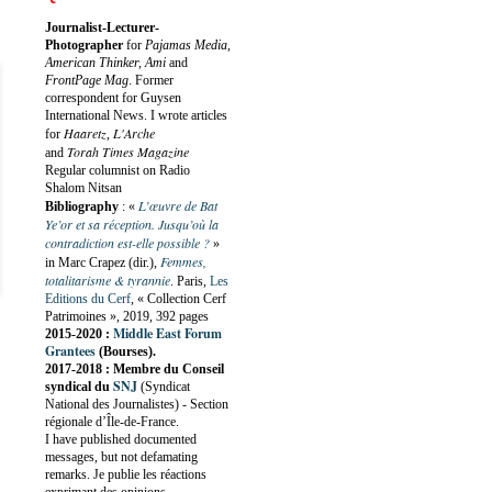
Journalist-Lecturer-
Photographer
for
Pajamas Media,
American Thinker, Ami
and
FrontPage Mag
. Former
correspondent for Guysen
International News. I wrote articles
Haaretz
L'Arche
for
,
Torah Times Magazine
and
Regular columnist on Radio
Shalom Nitsan
L’œuvre de Bat
Bibliography
:
«
Ye’or et sa réception. Jusqu’où la
contradiction est-elle possible ?
»
Femmes,
in Marc Crapez (dir.),
totalitarisme & tyrannie
. Paris,
Les
Editions du Cerf
, « Collection Cerf
Patrimoines », 2019, 392 pages
Middle East Forum
2015-2020 :
Grantees
(Bourses).
2017-2018 : Membre du Conseil
SNJ
syndical du
(Syndicat
National des Journalistes) - Section
régionale d’Île-de-France.
I have published documented
messages, but not defamating
remarks. Je publie les réactions