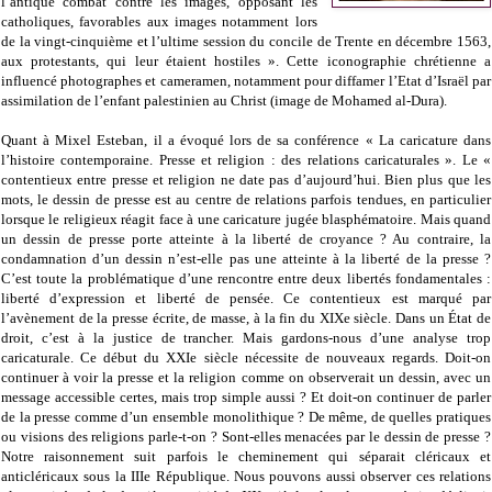
l’antique combat contre les images, opposant les
catholiques, favorables aux images notamment lors
de la vingt-cinquième et l’ultime session du concile de Trente en décembre 1563,
aux protestants, qui leur étaient hostiles ». Cette iconographie chrétienne a
influencé photographes et cameramen, notamment pour diffamer l’Etat d’Israël par
assimilation de l’enfant palestinien au Christ (image de Mohamed al-Dura).
Quant à Mixel Esteban, il a évoqué lors de sa conférence « La caricature dans
l’histoire contemporaine. Presse et religion : des relations caricaturales ». Le «
contentieux entre presse et religion ne date pas d’aujourd’hui. Bien plus que les
mots, le dessin de presse est au centre de relations parfois tendues, en particulier
lorsque le religieux réagit face à une caricature jugée blasphématoire. Mais quand
un dessin de presse porte atteinte à la liberté de croyance ? Au contraire, la
condamnation d’un dessin n’est-elle pas une atteinte à la liberté de la presse ?
C’est toute la problématique d’une rencontre entre deux libertés fondamentales :
liberté d’expression et liberté de pensée. Ce contentieux est marqué par
l’avènement de la presse écrite, de masse, à la fin du XIXe siècle. Dans un État de
droit, c’est à la justice de trancher. Mais gardons-nous d’une analyse trop
caricaturale. Ce début du XXIe siècle nécessite de nouveaux regards. Doit-on
continuer à voir la presse et la religion comme on observerait un dessin, avec un
message accessible certes, mais trop simple aussi ? Et doit-on continuer de parler
de la presse comme d’un ensemble monolithique ? De même, de quelles pratiques
ou visions des religions parle-t-on ? Sont-elles menacées par le dessin de presse ?
Notre raisonnement suit parfois le cheminement qui séparait cléricaux et
anticléricaux sous la IIIe République. Nous pouvons aussi observer ces relations