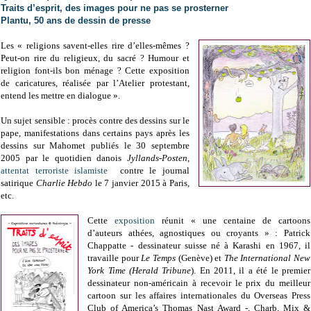
Traits d’esprit, des images pour ne pas se prosterner
Plantu, 50 ans de dessin de presse
Les « religions savent-elles rire d’elles-mêmes ?
Peut-on rire du religieux, du sacré ? Humour et
religion font-ils bon ménage ? Cette exposition
de caricatures, réalisée par l’Atelier protestant,
entend les mettre en dialogue ».
Un sujet sensible : procès contre des dessins sur le
pape, manifestations dans certains pays après les
dessins sur Mahomet publiés le 30 septembre
2005 par le quotidien danois
Jyllands-Posten
,
attentat terroriste islamiste
contre le journal
satirique
Charlie Hebdo
le 7 janvier 2015 à Paris,
etc.
Cette
exposition
réunit « une centaine de cartoons
d’auteurs athées, agnostiques ou croyants » : Patrick
Chappatte - dessinateur suisse né à Karashi en 1967, il
travaille pour
Le Temps
(Genève) et
The International New
York Time (Herald Tribune
). En 2011, il a été le premier
dessinateur non-américain à recevoir le prix du meilleur
cartoon sur les affaires internationales du Overseas Press
Club of America’s Thomas Nast Award -, Charb, Mix &