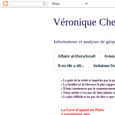
Véronique Ch
Informations et analyses de géopoli
Affaire al-Dura/Israël
Avion
Il ou elle a dit...
Judaïsme/Jui
« Le goût de la vérité n’empêche pas la p
« La lucidité est la blessure la plus rapp
« Il faut commencer par le commencement,
« Notre métier n’est pas de faire plaisir, 
« Le plus difficile n'est pas de dire ce que
La Cour d’appel de Paris
a condamné des