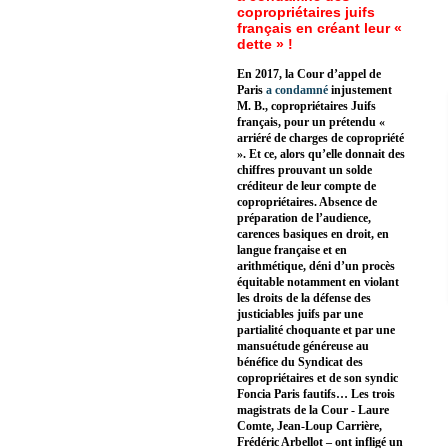
copropriétaires juifs
français en créant leur «
dette » !
En 2017, la Cour d’appel de
Paris
a condamné
injustement
M. B., copropriétaires Juifs
français, pour un prétendu «
arriéré de charges de copropriété
». Et ce, alors qu’elle donnait des
chiffres prouvant un solde
créditeur de leur compte de
copropriétaires. Absence de
préparation de l’audience,
carences basiques en droit, en
langue française et en
arithmétique, déni d’un procès
équitable notamment en violant
les droits de la défense des
justiciables juifs par une
partialité choquante et par une
mansuétude généreuse au
bénéfice du Syndicat des
copropriétaires et de son syndic
Foncia Paris fautifs… Les trois
magistrats de la Cour - Laure
Comte, Jean-Loup Carrière,
Frédéric Arbellot – ont infligé un