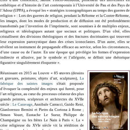
esthétique et d’histoire de l’art contemporain à l’Université de Pau et des Pays de
l’Adour (UPPA), a évoqué les « stratégies iconographiques au temps des guerres de
religion » : Lors des guerres de religion, pendant la Réforme et la Contre-Réforme,
les images, dont les modes de production et de diffusion ont été profondément
transformés par l’invention de l’imprimerie, sont soumises à de multiples enjeux,
religieux et idéologiques autant que sociaux et politiques. D’un côté, elles
cristallisent des divisions théologiques et des fractures doctrinaires qui trouvent
leur expression paroxystique dans des crises iconoclastes. D’un autre, elles se
révèlent un instrument de propagande efficace au service, selon les circonstances,
d’une cause ou de l’autre. En une époque qui privilégie les formes d’expression
indirecte et allusive, par le symbole et l’allégorie, se définit une rhétorique
figurative singulièrement éloquente ».
Réunissant en 2015 au Louvre « 85 œuvres (dessins
et gravures, peintures, objets d’art, sculptures),
La
fabrique des saintes images
s'était proposée
d’évoquer la complexité des enjeux qui furent, pour
l’art religieux, au cœur du processus créateur des plus
grands peintres, sculpteurs et architectes du XVIIe
siècle :
Le Caravage
, Annibale Carracci, Guido Reni,
Gianlorenzo Bernini et Pietro da Cortona à Rome ;
Simon Vouet, Eustache Le Sueur, Philippe de
Champaigne ou les frères Le Nain à Paris ». La «
crise religieuse du XVIe siècle vit la réédition de