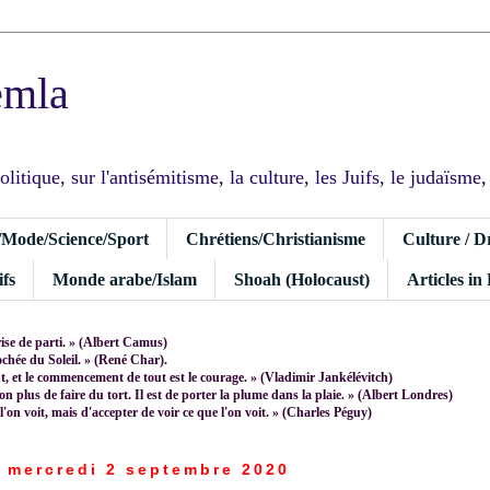
emla
tique, sur l'antisémitisme, la culture, les Juifs, le judaïsme, I
/Mode/Science/Sport
Chrétiens/Christianisme
Culture / D
fs
Monde arabe/Islam
Shoah (Holocaust)
Articles in
rise de parti. » (Albert Camus)
rochée du Soleil. » (René Char).
 et le commencement de tout est le courage. » (Vladimir Jankélévitch)
non plus de faire du tort. Il est de porter la plume dans la plaie. » (Albert Londres)
 l'on voit, mais d'accepter de voir ce que l'on voit. » (Charles Péguy)
mercredi 2 septembre 2020