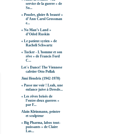
service de la guerre » de
So...
« Poudre, gloire & beauté »
d’Ann Carol Grossman
e...
« No Man’s Land »
d’Oded Ruskin
« Le patient syrien » de
Racheli Schwartz
« Tucker - L'homme et son
rêve » de Francis Ford
C...
Let´s Dance! The Viennese
cafetier Otto Pollak
Jimi Hendrix (1942-1970)
« Passe me voir ! Leah, une
enfance juive à Dresde...
« Les rêves brisés de
l’entre-deux guerres »
par F...
Alain Kleinmann, peintre
et sculpteur
« Big Pharma, labos tout-
puissants » de Claire
Las...