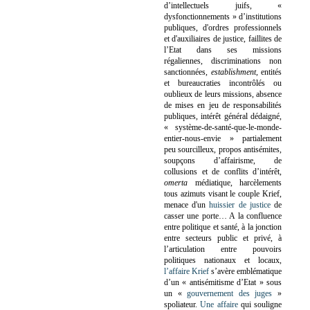
d’intellectuels juifs, «
dysfonctionnements » d’institutions
publiques, d'ordres professionnels
et d'auxiliaires de justice, faillites de
l’Etat dans ses missions
régaliennes, discriminations non
sanctionnées,
establishment
, entités
et bureaucraties incontrôlés ou
oublieux de leurs missions, absence
de mises en jeu de responsabilités
publiques, intérêt général dédaigné,
« système-de-santé-que-le-monde-
entier-nous-envie » partialement
peu sourcilleux, propos antisémites,
soupçons d’affairisme, de
collusions et de conflits d’intérêt,
omerta
médiatique, harcèlements
tous azimuts visant le couple Krief,
menace d'un
huissier de justice
de
casser une porte…
A la confluence
entre politique et santé, à la jonction
entre secteurs public et privé, à
l’articulation entre pouvoirs
politiques nationaux et locaux,
l’affaire Krief
s’avère emblématique
d’un « antisémitisme d’Etat » sous
un «
gouvernement des juges
»
spoliateur.
Une affaire
qui souligne