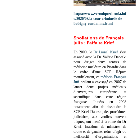
https://www.veroniquechemla.inf
o/2026/03/la-cour-criminelle-de-
bobigny-condamne.html
Spoliations de Français
juifs : l’affaire Krief
En 2000, le
Dr Lionel Krief
s’est
associé avec la Dr Valérie Daneski
pour diriger deux centres de
médecine nucléaire en Picardie dans
le cadre d’une SCP.
Réputé
mondialement, ce
médecin Français
Juif
brillant a envisagé en 2007 de
lancer deux projets médicaux
d’envergures européenne et
scientifique dans cette région
française.
Initiées en 2008
notamment afin de dissoudre la
SCP Krief Daneski, des procédures
judiciaires, aux verdicts souvent
iniques, ont mené à la ruine du Dr
Krief.
Inactions de ministres de
droite et de gauche, refus d’agir ou
inefficacité d’organisations et