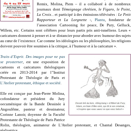
Remix, Molina, Piem – il a collaboré à de nombreux
journaux dont
Témoignage chrétien, le Figaro, le Point,
La Croix
... et participé à des émissions télévisées :
Le Petit
Rapporteur
et
La Lorgnette
-,
Plantu
, fondateur de
l’association Cartooning for peace, De Pury, Gelluck,
Willem, etc. Certains sont célèbres pour leurs partis pris anti-israéliens. Leurs «
caricatures donnent à penser et à se distancier pour aborder avec humour des sujets
au cœur de l’existence. Car comme les idéologies ou les philosophies, les religions
doivent pouvoir être soumises à la critique, à l’humour et à la caricature ».
Traits d’Esprit. Des images pour ne pas
se prosterner
, est une exposition de
cartoons et caricatures théologiques
créée en 2013-2014 par l’’Institut
Protestant de Théologie de Paris et
L’Atelier protestant, éthique et société
.
Elle est conçue par Jean-Pierre Molina,
cofondateur et président du Jury
oecuménique de la Bande Dessinée à
Angoulême, pasteur et dessinateur,
Corinne Lanoir, doyenne de la Faculté
Protestante de Théologie de Paris Patrice
Rolin, théologien, animateur de L’Atelier protestant, et Chantal Desanges,
réalisatrice.