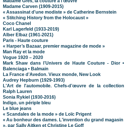
Madame Grès, la couture à l’œuvre
Madame Carven (1909-2015)
« Assassinat d'une modiste » de Catherine Bernstein
« Stitching History from the Holocaust »
Coco Chanel
Karl Lagerfeld
(1933-2019)
Alber Elbaz (1961-2021)
Paris - Haute couture
« Harper’s Bazaar, premier magazine de mode »
Man Ray et la mode
Vogue 1920 – 2020
Mark Shaw dans l’Univers de Haute Couture - Dior •
Balenciaga • Balmain
La France d’Avedon. Vieux monde, New Look
Audrey Hepburn (1929-1993)
L'Art de l'automobile. Chefs-d’œuvre de la collection
Ralph Lauren
Sonia Rykiel (1930-2016)
Indigo, un périple bleu
Le blue jeans
« Scandales de la mode » de Loïc Prigent
« Au bonheur des dames. L'invention du grand magasin
», par Sally Aitken et Christine Le Goff