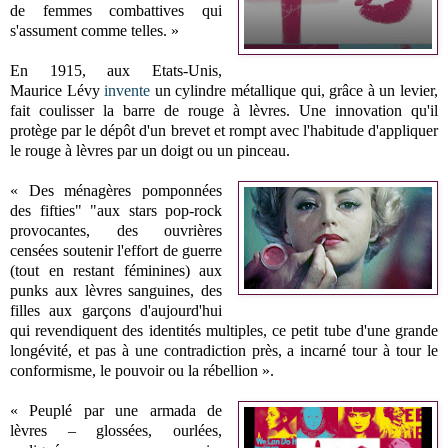
de femmes combattives qui
s'assument comme telles. »
En 1915, aux Etats-Unis,
Maurice Lévy
invente
un cylindre métallique qui, grâce à un levier,
fait coulisser la barre de rouge à lèvres. Une innovation qu'il
protège par le dépôt d'un brevet et rompt avec l'habitude d'appliquer
le rouge à lèvres par un doigt ou un pinceau.
« Des ménagères pomponnées
des fifties" "aux stars pop-rock
provocantes, des ouvrières
censées soutenir l'effort de guerre
(tout en restant féminines) aux
punks aux lèvres sanguines, des
filles aux garçons d'aujourd'hui
qui revendiquent des identités multiples, ce petit tube d'une grande
longévité, et pas à une contradiction près, a incarné tour à tour le
conformisme, le pouvoir ou la rébellion ».
« Peuplé par une armada de
lèvres – glossées, ourlées,