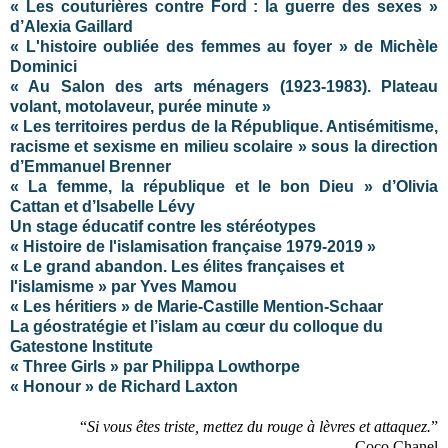
« Les couturières contre Ford : la guerre des sexes »
d’Alexia Gaillard
« L'histoire oubliée des femmes au foyer » de Michèle
Dominici
« Au Salon des arts ménagers (1923-1983). Plateau
volant, motolaveur, purée minute »
« Les territoires perdus de la République. Antisémitisme,
racisme et sexisme en milieu scolaire » sous la direction
d’Emmanuel Brenner
« La femme, la république et le bon Dieu » d’Olivia
Cattan et d’Isabelle Lévy
Un stage éducatif contre les stéréotypes
« Histoire de l'islamisation française 1979-2019 »
« Le grand abandon. Les élites françaises et
l'islamisme » par Yves Mamou
« Les héritiers » de Marie-Castille Mention-Schaar
La géostratégie et l’islam au cœur du colloque du
Gatestone Institute
« Three Girls » par Philippa Lowthorpe
« Honour » de Richard Laxton
“
Si vous êtes triste, mettez du rouge à lèvres et attaquez.
”
Coco Chanel