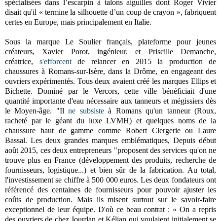
spécialisées dans l’escarpin à talons aiguilles dont Roger Vivier
disait qu'il « termine la silhouette d’un coup de crayon », fabriquent
certes en Europe, mais principalement en Italie.
Sous la marque Le Soulier français, plateforme pour jeunes
créateurs, Xavier Porot, ingénieur. et Priscille Demanche,
créatrice,
s'efforcent
de relancer en 2015 la production de
chaussures à Romans-sur-Isère, dans la Drôme, en engageant des
ouvriers expérimentés. Tous deux avaient créé les marques Ellips et
Bichette. Dominé par le Vercors, cette ville bénéficiait d'une
quantité importante d'eau nécessaire aux tanneurs et mégissiers dès
le Moyen-âge. "Il
ne subsiste
à Romans qu'un tanneur (Roux,
racheté par le géant du luxe LVMH) et quelques noms de la
chaussure haut de gamme comme Robert Clergerie ou Laure
Bassal. Les deux grandes marques emblématiques, Depuis début
août 2015, ces deux entrepreneurs "proposent des services qu'on ne
trouve plus en France (développement des produits, recherche de
fournisseurs, logistique...) et bien sûr de la fabrication. Au total,
l'investissement se chiffre à 500 000 euros. Les deux fondateurs ont
référencé des centaines de fournisseurs pour pouvoir ajuster les
coûts de production. Mais ils misent surtout sur le savoir-faire
exceptionnel de leur équipe. D'où ce beau contrat : « On a repris
des ouvriers de chez Jourdan et Kélian qui voulaient initialement se