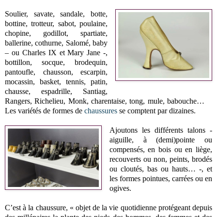
Soulier, savate, sandale, botte,
bottine, trotteur, sabot, poulaine,
chopine, godillot, spartiate,
ballerine, cothurne, Salomé, baby
– ou Charles IX et Mary Jane -,
bottillon, socque, brodequin,
pantoufle, chausson, escarpin,
mocassin, basket, tennis, patin,
chausse, espadrille, Santiag,
Rangers, Richelieu, Monk, charentaise, tong, mule, babouche…
Les variétés de formes de
chaussures
se comptent par dizaines.
Ajoutons les différents talons -
aiguille, à (demi)pointe ou
compensés, en bois ou en liège,
recouverts ou non, peints, brodés
ou cloutés, bas ou hauts… -, et
les formes pointues, carrées ou en
ogives.
C’est à la chaussure, « objet de la vie quotidienne protégeant depuis