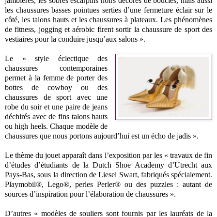
jambières, les sobres escarpins noirs décorés de boucles, mais aussi
les chaussures basses pointues serties d’une fermeture éclair sur le
côté, les talons hauts et les chaussures à plateaux. Les phénomènes
de fitness, jogging et aérobic firent sortir la chaussure de sport des
vestiaires pour la conduire jusqu’aux salons ».
Le « style éclectique des
chaussures contemporaines
permet à la femme de porter des
bottes de cowboy ou des
chaussures de sport avec une
robe du soir et une paire de jeans
déchirés avec de fins talons hauts
ou high heels. Chaque modèle de
chaussures que nous portons aujourd’hui est un écho de jadis ».
Le thème du jouet apparaît dans l’exposition par les « travaux de fin
d’études d’étudiants de la Dutch Shoe Academy d’Utrecht aux
Pays-Bas, sous la direction de Liesel Swart, fabriqués spécialement.
Playmobil®, Lego®, perles Perler® ou des puzzles : autant de
sources d’inspiration pour l’élaboration de chaussures ».
D’autres « modèles de souliers sont fournis par les lauréats de la