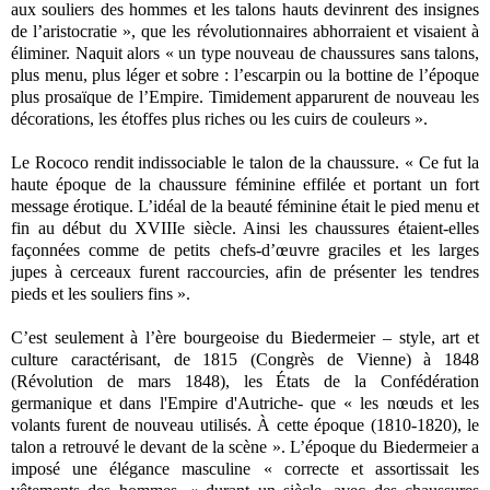
aux souliers des hommes et les talons hauts devinrent des insignes
de l’aristocratie », que les révolutionnaires abhorraient et visaient à
éliminer. Naquit alors « un type nouveau de chaussures sans talons,
plus menu, plus léger et sobre : l’escarpin ou la bottine de l’époque
plus prosaïque de l’Empire. Timidement apparurent de nouveau les
décorations, les étoffes plus riches ou les cuirs de couleurs ».
Le Rococo rendit indissociable le talon de la chaussure. « Ce fut la
haute époque de la chaussure féminine effilée et portant un fort
message érotique. L’idéal de la beauté féminine était le pied menu et
fin au début du XVIIIe siècle. Ainsi les chaussures étaient-elles
façonnées comme de petits chefs-d’œuvre graciles et les larges
jupes à cerceaux furent raccourcies, afin de présenter les tendres
pieds et les souliers fins ».
C’est seulement à l’ère bourgeoise du Biedermeier – style, art et
culture caractérisant, de 1815 (Congrès de Vienne) à 1848
(Révolution de mars 1848), les États de la Confédération
germanique et dans l'Empire d'Autriche- que « les nœuds et les
volants furent de nouveau utilisés. À cette époque (1810-1820), le
talon a retrouvé le devant de la scène ». L’époque du Biedermeier a
imposé une élégance masculine « correcte et assortissait les