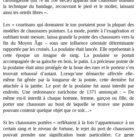
carolingienne (du 7e au 10e siècle) apparaît une chaussure utilisant
la technique du bandage, recouvrant le pied et le mollet, laissant
ainsi les orteils libres ».
Les « courtisans qui donnaient le ton portaient pour la plupart des
modèles de chaussures pointues. La mode, portée à l’exagération et
oubliant toute mesure, laissa grandir la pointe des chaussures vers la
fin du Moyen Âge – sous une influence orientale déterminante
rapportée par les croisés. La poulaine était lancée. Elle représentait à
cette époque un insigne de rang. La poulaine se portait
accompagnée de sa galoche en bois, le patin. La précieuse pointe de
la poulaine était ainsi protégée de la boue des rues et le porteur s’en
trouvait rehaussé d’autant. Lorsqu’une démarche affectée elle-
même fut gênée par la longueur de la pointe, cette dernière fut
attachée à la jambe. Le port de la poulaine fut aussi interdit par
endroits. Une ordonnance zurichoise de 1371 annonçait : « De
même est-il interdit à chaque homme, femme, garçon ou fille, de
porter une chaussure au bout de laquelle se trouve une pointe
pouvant contenir quelque objet que ce soit…»
Si les chaussures portées « reflétaient à la fois l’appartenance à un
certain rang et le niveau de fortune, le rejet du port de chaussures
pouvait prendre une signification toute particulière. Ce geste