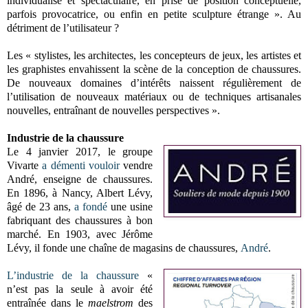
individualisé et spectaculaire, en prise de position conceptuelle,
parfois provocatrice, ou enfin en petite sculpture étrange ». Au
détriment de l’utilisateur ?
Les « stylistes, les architectes, les concepteurs de jeux, les artistes et
les graphistes envahissent la scène de la conception de chaussures.
De nouveaux domaines d’intérêts naissent régulièrement de
l’utilisation de nouveaux matériaux ou de techniques artisanales
nouvelles, entraînant de nouvelles perspectives ».
Industrie de la chaussure
Le 4 janvier 2017, le groupe
Vivarte
a démenti vouloir
vendre
André, enseigne de chaussures.
En 1896, à Nancy, Albert Lévy,
âgé de 23 ans,
a fondé
une usine
fabriquant des chaussures à bon
marché. En 1903, avec Jérôme
Lévy, il fonde une chaîne de magasins de chaussures,
André
.
L’industrie de la chaussure
«
n’est pas la seule à avoir été
entraînée dans le
maelstrom
des