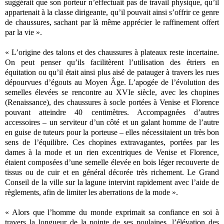
suggérait que son porteur n’effectuait pas de travail physique, qu’il
appartenait à la classe dirigeante, qu’il pouvait ainsi s’offrir ce genre
de chaussures, sachant par là même apprécier le raffinement offert
par la vie ».
« L’origine des talons et des chaussures à plateaux reste incertaine.
On peut penser qu’ils facilitèrent l’utilisation des étriers en
équitation ou qu’il était ainsi plus aisé de patauger à travers les rues
dépourvues d’égouts au Moyen Âge. L’apogée de l’évolution des
semelles élevées se rencontre au XVIe siècle, avec les chopines
(Renaissance), des chaussures à socle portées à Venise et Florence
pouvant atteindre 40 centimètres. Accompagnées d’autres
accessoires – un serviteur d’un côté et un galant homme de l’autre
en guise de tuteurs pour la porteuse – elles nécessitaient un très bon
sens de l’équilibre. Ces chopines extravagantes, portées par les
dames à la mode et un rien excentriques de Venise et Florence,
étaient composées d’une semelle élevée en bois léger recouverte de
tissus ou de cuir et en général décorée très richement. Le Grand
Conseil de la ville sur la lagune intervint rapidement avec l’aide de
règlements, afin de limiter les aberrations de la mode ».
« Alors que l’homme du monde exprimait sa confiance en soi à
travers la longueur de la pointe de ses poulaines, l’élévation des