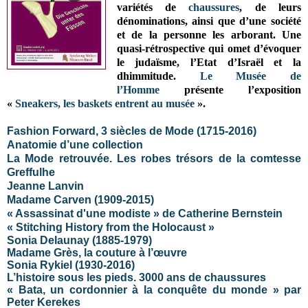
variétés de
chaussures
, de leurs
dénominations, ainsi que d’une société
et de la personne les arborant. Une
quasi-rétrospective qui omet d’évoquer
le judaïsme, l’Etat d’Israël et la
dhimmitude.
Le Musée de
l’Homme
présente l’exposition
«
Sneakers, les baskets entrent au musée
».
Fashion Forward, 3 siècles de Mode (1715-2016)
Anatomie d’une collection
La Mode retrouvée. Les robes trésors de la comtesse
Greffulhe
Jeanne Lanvin
Madame Carven (1909-2015)
« Assassinat d'une modiste » de Catherine Bernstein
« Stitching History from the Holocaust »
Sonia Delaunay (1885-1979)
Madame Grès, la couture à l’œuvre
Sonia Rykiel (1930-2016)
L’histoire sous les pieds. 3000 ans de chaussures
« Bata, un cordonnier à la conquête du monde » par
Peter Kerekes