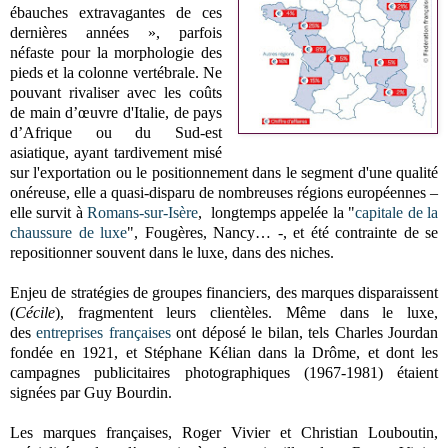
ébauches extravagantes de ces
dernières années », parfois
néfaste pour la morphologie des
pieds et la colonne vertébrale. Ne
pouvant rivaliser avec les coûts
de main d’œuvre d'Italie, de pays
d’Afrique ou du Sud-est
asiatique, ayant tardivement misé
sur l'exportation ou le positionnement dans le segment d'une qualité
onéreuse, elle a quasi-disparu de nombreuses régions européennes –
elle survit à
Romans-sur-Isère
, longtemps appelée la "
capitale de la
chaussure de luxe
", Fougères, Nancy… -, et été contrainte de se
repositionner souvent dans le luxe, dans des niches.
Enjeu de stratégies de groupes financiers, des marques disparaissent
(
Cécile
), fragmentent leurs clientèles. Même dans le luxe,
des
entreprises françaises
ont déposé le bilan, tels Charles Jourdan
fondée en 1921, et Stéphane Kélian dans la Drôme, et dont les
campagnes publicitaires photographiques (1967-1981) étaient
signées par Guy Bourdin.
Les marques françaises, Roger Vivier et Christian Louboutin,