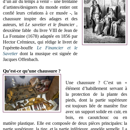
d’un air du temps à venir – une trentaine
d’artistes/designers du monde entier ont
confié leurs créations à ce musée -, la
chaussure inspire des adages et des
auteurs, tel
Le savetier et le financier
,
deuxième fable du livre VIII de Jean de
La Fontaine (1678) adaptée en 1856 par
Hector Crémieux, qui rédige le livret de
l'opérette-bouffe
Le Financier et le
Savetier
dont la musique est signée de
Jacques Offenbach.
Qu’est-ce qu’une chaussure ?
Une chaussure ? C’est un «
élément d’habillement servant à
la protection de la plante des
pieds, dont la partie supérieure
est toujours liée de manière fixe
avec un support solide en cuir, en
bois, en caoutchouc ou en
matière plastique. Elle est composée de deux pièces principales: la
partie supérieure, la tige, et la partie inférieure, appelée semelle. La