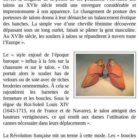
talons au XVIe siècle rendit une envergure considérable et
impressionnante à son apparence. Le changement de posture des
porteuses de talons donna à leur démarche un balancement érotique
des hanches. La simple vue d’une cheville féminine découverte
dépassant sous un long ourlet, faisait se pâmer la gent masculine.
Au XVIIe siècle, les souliers à talons se répandirent à travers toute
l’Europe ».
Le « style enjoué de l’époque
baroque » influa à la fois sur la
chaussure et sur le talon. « On
portait alors le soulier bas de
velours ou de soie avec de riches
broderies ornementales. À cela se
rajoutèrent les barrettes de
fermeture et les boucles. Sous le
règne du Roi-Soleil Louis XIV
(1643-1715, roi de France et de Navarre), le talon atteignit des
hauteurs vertigineuses, ce qui rendit aux dames l’utilisation de
cannes nécessaire dans leurs déplacements ».
La Révolution française mit un terme à cette mode. Les « boucles