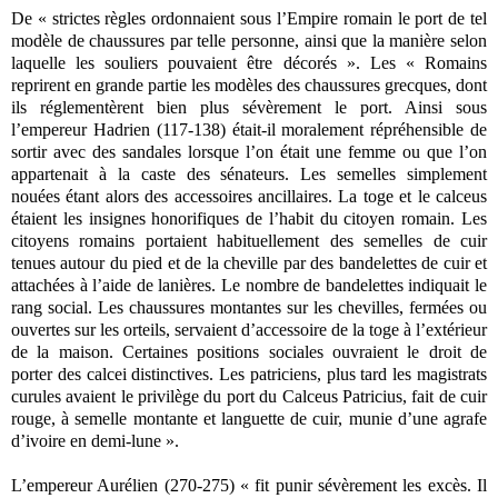
De « strictes règles ordonnaient sous l’Empire romain le port de tel
modèle de chaussures par telle personne, ainsi que la manière selon
laquelle les souliers pouvaient être décorés ». Les « Romains
reprirent en grande partie les modèles des chaussures grecques, dont
ils réglementèrent bien plus sévèrement le port. Ainsi sous
l’empereur Hadrien (117-138) était-il moralement répréhensible de
sortir avec des sandales lorsque l’on était une femme ou que l’on
appartenait à la caste des sénateurs. Les semelles simplement
nouées étant alors des accessoires ancillaires. La toge et le calceus
étaient les insignes honorifiques de l’habit du citoyen romain. Les
citoyens romains portaient habituellement des semelles de cuir
tenues autour du pied et de la cheville par des bandelettes de cuir et
attachées à l’aide de lanières. Le nombre de bandelettes indiquait le
rang social. Les chaussures montantes sur les chevilles, fermées ou
ouvertes sur les orteils, servaient d’accessoire de la toge à l’extérieur
de la maison. Certaines positions sociales ouvraient le droit de
porter des calcei distinctives. Les patriciens, plus tard les magistrats
curules avaient le privilège du port du Calceus Patricius, fait de cuir
rouge, à semelle montante et languette de cuir, munie d’une agrafe
d’ivoire en demi-lune ».
L’empereur Aurélien (270-275) « fit punir sévèrement les excès. Il