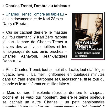
« Charles Trenet, l'ombre au tableau »
«
Charles Trenet, l'ombre au tableau
»
est un documentaire de Karl Zéro et
Daisy d'Errata.
« Qui se cachait derrière le masque
du "fou chantant" ? Karl Zéro raconte
la part d'ombre de Charles Trenet à
travers des archives oubliées et les
témoignages de ses amis proches –
Charles Aznavour, Jean-Jacques
Debout... »
« Pour Charles Trenet, tout semblait si facile, tout était léger,
fugace, rêvé… "La mer", griffonnée en quelques minutes
dans un train entre Narbonne et Carcassonne, fit le tour du
monde et le transforma en milliardaire ».
« Mais derrière l’insolente réussite, derrière le chapeau
cloche et les yeux qui riboulent, derrière le génie poétique
se cachait un autre Charles : un petit pensionnaire
abandonné par sa mère, un homme secret, un "pédéraste" à