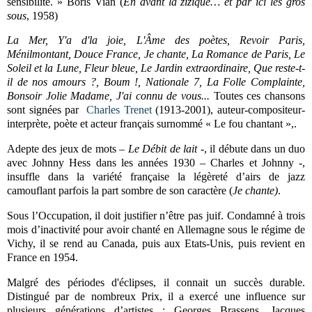
sensibilité. » Boris Vian (
En avant la zizique… et par ici les gros
sous
, 1958)
La Mer, Y'a d'la joie, L'Âme des poètes, Revoir Paris,
Ménilmontant, Douce France, Je chante, La Romance de Paris, Le
Soleil et la Lune, Fleur bleue, Le Jardin extraordinaire, Que reste-t-
il de nos amours ?, Boum !, Nationale 7, La Folle Complainte,
Bonsoir Jolie Madame, J'ai connu de vous...
Toutes ces chansons
sont signées par
Charles Trenet
(1913-2001), auteur-compositeur-
interprète, poète et acteur français surnommé « Le fou chantant »,.
Adepte des jeux de mots –
Le Débit de lait
-, il débute dans un duo
avec Johnny Hess dans les années 1930 – Charles et Johnny -,
insuffle dans la variété française la légèreté d’airs de jazz
camouflant parfois la part sombre de son caractère (
Je chante)
.
Sous l’Occupation, il doit justifier n’être pas juif. Condamné à trois
mois d’inactivité pour avoir chanté en Allemagne sous le régime de
Vichy, il se rend au Canada, puis aux Etats-Unis, puis revient en
France en 1954.
Malgré des périodes d'éclipses, il connait un succès durable.
Distingué par de nombreux Prix, il a exercé une influence sur
plusieurs générations d’artistes : Georges Brassens, Jacques