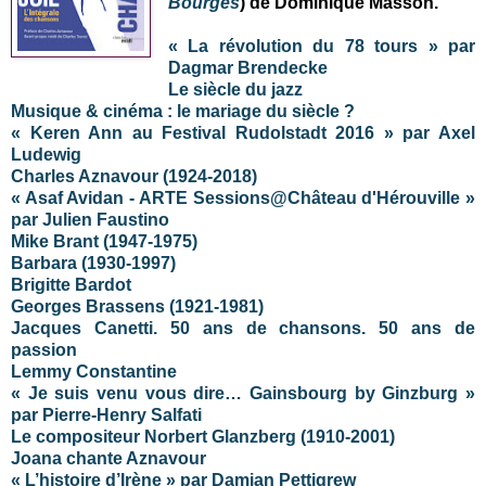
Bourges
) de Dominique Masson.
« La révolution du 78 tours » par
Dagmar Brendecke
Le siècle du jazz
Musique & cinéma : le mariage du siècle ?
« Keren Ann au Festival Rudolstadt 2016 » par Axel
Ludewig
Charles Aznavour (1924-2018)
« Asaf Avidan - ARTE Sessions@Château d'Hérouville »
par Julien Faustino
Mike Brant (1947-1975)
Barbara (1930-1997)
Brigitte Bardot
Georges Brassens (1921-1981)
Jacques Canetti. 50 ans de chansons. 50 ans de
passion
Lemmy Constantine
« Je suis venu vous dire… Gainsbourg by Ginzburg »
par Pierre-Henry Salfati
Le compositeur Norbert Glanzberg (1910-2001)
Joana chante Aznavour
« L’histoire d’Irène » par Damian Pettigrew