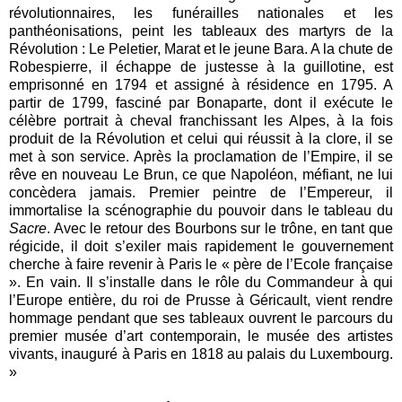
révolutionnaires, les funérailles nationales et les
panthéonisations, peint les tableaux des martyrs de la
Révolution : Le Peletier, Marat et le jeune Bara. A la chute de
Robespierre, il échappe de justesse à la guillotine, est
emprisonné en 1794 et assigné à résidence en 1795. A
partir de 1799, fasciné par Bonaparte, dont il exécute le
célèbre portrait à cheval franchissant les Alpes, à la fois
produit de la Révolution et celui qui réussit à la clore, il se
met à son service. Après la proclamation de l’Empire, il se
rêve en nouveau Le Brun, ce que Napoléon, méfiant, ne lui
concèdera jamais. Premier peintre de l’Empereur, il
immortalise la scénographie du pouvoir dans le tableau du
Sacre
. Avec le retour des Bourbons sur le trône, en tant que
régicide, il doit s’exiler mais rapidement le gouvernement
cherche à faire revenir à Paris le « père de l’Ecole française
». En vain. Il s’installe dans le rôle du Commandeur à qui
l’Europe entière, du roi de Prusse à Géricault, vient rendre
hommage pendant que ses tableaux ouvrent le parcours du
premier musée d’art contemporain, le musée des artistes
vivants, inauguré à Paris en 1818 au palais du Luxembourg.
»