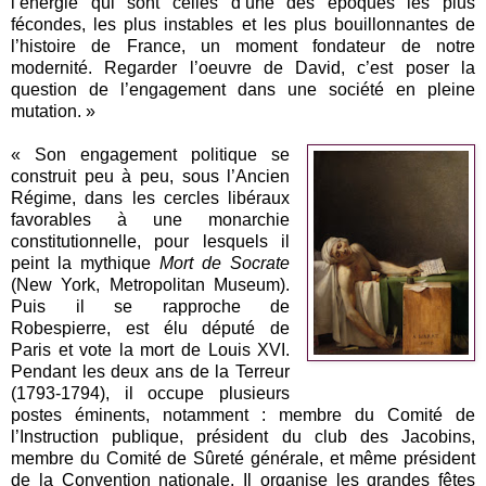
l’énergie qui sont celles d’une des époques les plus
fécondes, les plus instables et les plus bouillonnantes de
l’histoire de France, un moment fondateur de notre
modernité. Regarder l’oeuvre de David, c’est poser la
question de l’engagement dans une société en pleine
mutation. »
« Son engagement politique se
construit peu à peu, sous l’Ancien
Régime, dans les cercles libéraux
favorables à une monarchie
constitutionnelle, pour lesquels il
peint la mythique
Mort de Socrate
(New York, Metropolitan Museum).
Puis il se rapproche de
Robespierre, est élu député de
Paris et vote la mort de Louis XVI.
Pendant les deux ans de la Terreur
(1793-1794), il occupe plusieurs
postes éminents, notamment : membre du Comité de
l’Instruction publique, président du club des Jacobins,
membre du Comité de Sûreté générale, et même président
de la Convention nationale. Il organise les grandes fêtes