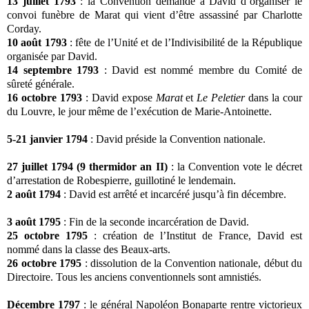
13 juillet 1793
: la Convention demande à David d’organiser le
convoi funèbre de Marat qui vient d’être assassiné par Charlotte
Corday.
10 août 1793
: fête de l’Unité et de l’Indivisibilité de la République
organisée par David.
14 septembre 1793
: David est nommé membre du Comité de
sûreté générale.
16 octobre 1793
: David expose
Marat
et
Le Peletier
dans la cour
du Louvre, le jour même de l’exécution de Marie-Antoinette.
5-21 janvier 1794
: David préside la Convention nationale.
27 juillet 1794 (9 thermidor an II)
: la Convention vote le décret
d’arrestation de Robespierre, guillotiné le lendemain.
2 août 1794
: David est arrêté et incarcéré jusqu’à fin décembre.
3 août 1795
: Fin de la seconde incarcération de David.
25 octobre 1795
: création de l’Institut de France, David est
nommé dans la classe des Beaux-arts.
26 octobre 1795
: dissolution de la Convention nationale, début du
Directoire. Tous les anciens conventionnels sont amnistiés.
Décembre 1797
: le général Napoléon Bonaparte rentre victorieux