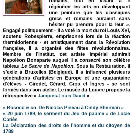
romains, tout en visant à «
régénérer les arts en développant
une peinture que les classiques
grecs et romains auraient sans
hésiter pu prendre pour la leur ».
Engagé politiquement – il a voté la mort du roi Louis XVI,
soutenu Robespierre, emprisonné lors de la réaction
thermidorienne - et artistiquement dans la Révolution
française, il a organisé des fêtes révolutionnaires.
Membre de l’Institut, cet artiste impérial admirait
Napoléon Bonaparte auquel il a consacré son célèbre
tableau
Le Sacre de Napoléon
. Sous la Restauration, il
s’exile à Bruxelles (Belgique). Il a influencé plusieurs
générations d’artistes en Europe et une quarantaine
d’élèves - Girodet, Gérard, Gros et Ingres - se sont
formés dans son atelier. Le musée du Louvre propose la
rétrospective «
Jacques-Louis David
».
« Rococo & co. De Nicolas Pineau à Cindy Sherman »
« 20 juin 1789, le serment du Jeu de paume » de Lucie
Cariès
La Déclaration des droits de l’homme et du citoyen de
1789