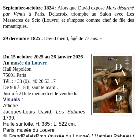
Septembre-octobre 1824
: Alors que David expose
Mars désarmé
par Vénus
à Paris, Delacroix triomphe au Salon avec Les
Massacres de Scio (Louvre) et s’impose comme chef de file des
romantiques.
29 décembre 1825
: David meurt, âgé de 77 ans. »
Du 15 octobre 2025 au 26 janvier 2026
Au
musée du Louvre
Hall Napoléon
75001 Paris
Tél. : +33 (0)1 40 20 53 17
De 9 h à 18 h, sauf le mardi,
Jusqu’à 21h le mercredi et le vendredi.
Visuels :
Affiche
Jacques-Louis David,
Les Sabines
,
1799.
Huile sur toile, H. 385 ; L. 522 cm.
Paris, musée du Louvre
© GrandPalaisRmn (musée du Louvre) / Mathieu Rabeau /