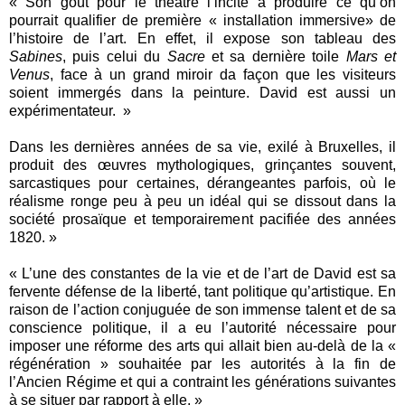
« Son goût pour le théâtre l’incite à produire ce qu’on
pourrait qualifier de première « installation immersive» de
l’histoire de l’art. En effet, il expose son tableau des
Sabines
, puis celui du
Sacre
et sa dernière toile
Mars et
Venus
, face à un grand miroir da façon que les visiteurs
soient immergés dans la peinture. David est aussi un
expérimentateur. »
Dans les dernières années de sa vie, exilé à Bruxelles, il
produit des œuvres mythologiques, grinçantes souvent,
sarcastiques pour certaines, dérangeantes parfois, où le
réalisme ronge peu à peu un idéal qui se dissout dans la
société prosaïque et temporairement pacifiée des années
1820. »
« L’une des constantes de la vie et de l’art de David est sa
fervente défense de la liberté, tant politique qu’artistique. En
raison de l’action conjuguée de son immense talent et de sa
conscience politique, il a eu l’autorité nécessaire pour
imposer une réforme des arts qui allait bien au-delà de la «
régénération » souhaitée par les autorités à la fin de
l’Ancien Régime et qui a contraint les générations suivantes
à se situer par rapport à elle. »