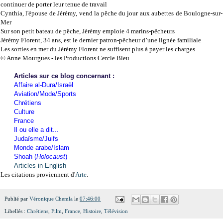
continuer de porter leur tenue de travail
Cynthia, l'épouse de Jérémy, vend la pêche du jour aux aubettes de Boulogne-sur-
Mer
Sur son petit bateau de pêche, Jérémy emploie 4 marins-pêcheurs
Jérémy Florent, 34 ans, est le dernier patron-pêcheur d’une lignée familiale
Les sorties en mer du Jérémy Florent ne suffisent plus à payer les charges
© Anne Mourgues - les Productions Cercle Bleu
Articles sur ce blog concernant :
Affaire al-Dura/Israël
Aviation/Mode/Sports
Chrétiens
Culture
France
Il ou elle a dit...
Judaïsme/Juifs
Monde arabe/Islam
Shoah (
Holocaust
)
Articles in English
Les citations proviennent d'
Arte
.
Publié par
Véronique Chemla
le
07:46:00
Libellés :
Chrétiens
,
Film
,
France
,
Histoire
,
Télévision