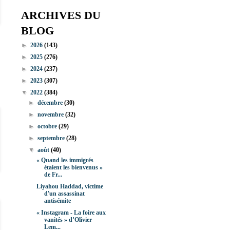
ARCHIVES DU
BLOG
►
2026
(143)
►
2025
(276)
►
2024
(237)
►
2023
(307)
▼
2022
(384)
►
décembre
(30)
►
novembre
(32)
►
octobre
(29)
►
septembre
(28)
▼
août
(40)
« Quand les immigrés
étaient les bienvenus »
de Fr...
Liyahou Haddad, victime
d'un assassinat
antisémite
« Instagram - La foire aux
vanités » d’Olivier
Lem...