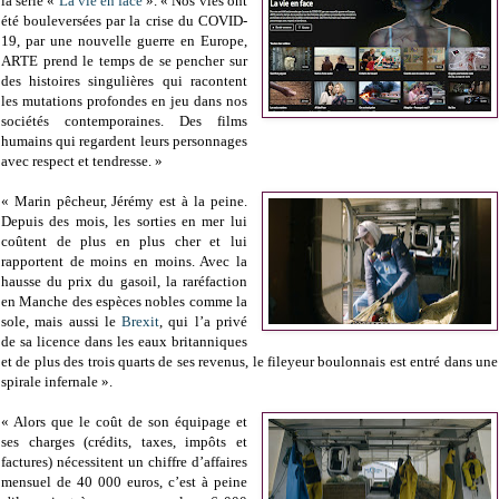
la série «
La vie en face
». « Nos vies ont
été bouleversées par la crise du COVID-
19, par une nouvelle guerre en Europe,
ARTE prend le temps de se pencher sur
des histoires singulières qui racontent
les mutations profondes en jeu dans nos
sociétés contemporaines. Des films
humains qui regardent leurs personnages
avec respect et tendresse. »
« Marin pêcheur, Jérémy est à la peine.
Depuis des mois, les sorties en mer lui
coûtent de plus en plus cher et lui
rapportent de moins en moins. Avec la
hausse du prix du gasoil, la raréfaction
en Manche des espèces nobles comme la
sole, mais aussi le
Brexit
, qui l’a privé
de sa licence dans les eaux britanniques
et de plus des trois quarts de ses revenus, le fileyeur boulonnais est entré dans une
spirale infernale ».
« Alors que le coût de son équipage et
ses charges (crédits, taxes, impôts et
factures) nécessitent un chiffre d’affaires
mensuel de 40 000 euros, c’est à peine