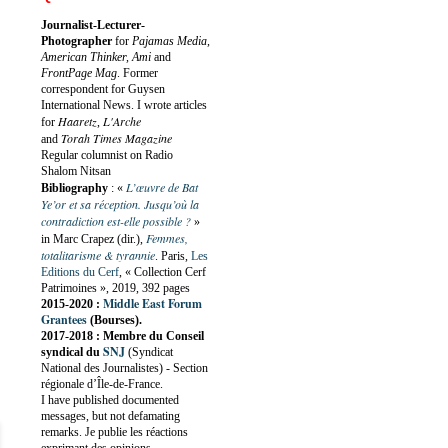
Journalist-Lecturer-
Photographer
for
Pajamas Media,
American Thinker, Ami
and
FrontPage Mag
. Former
correspondent for Guysen
International News. I wrote articles
Haaretz
L'Arche
for
,
Torah Times Magazine
and
Regular columnist on Radio
Shalom Nitsan
L’œuvre de Bat
Bibliography
:
«
Ye’or et sa réception. Jusqu’où la
contradiction est-elle possible ?
»
Femmes,
in Marc Crapez (dir.),
totalitarisme & tyrannie
. Paris,
Les
Editions du Cerf
, « Collection Cerf
Patrimoines », 2019, 392 pages
Middle East Forum
2015-2020 :
Grantees
(Bourses).
2017-2018 : Membre du Conseil
SNJ
syndical du
(Syndicat
National des Journalistes) - Section
régionale d’Île-de-France.
I have published documented
messages, but not defamating
remarks. Je publie les réactions