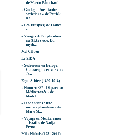
de Martin Blanchard
« Goulag - Une histoire
soviétique » de Patrick
Ro...
« Les Juifs(ves) de France
»
« Visages de l’exploration
au XIXe siècle. Du
myth...
Mel Gibson
Le SIDA
« Sécheresse en Europe.
Catastrophe en vue » de
Je...
Egon Schiele (1890-1918)
« Numéro 387 - Disparu en
Méditerranée » de
Madele...
« Inondations : une
menace planétaire » de
Marie M...
« Voyage en Méditerranée
– Israël » de Nadja
Frenz
Mike Nichols (1931-2014)