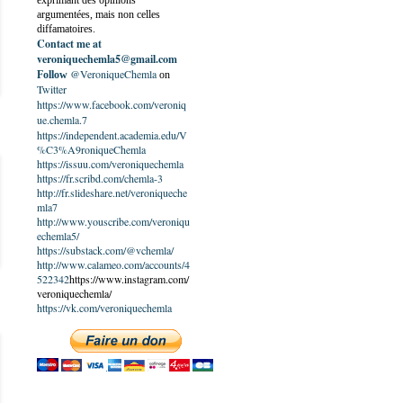
exprimant des opinions
argumentées, mais non celles
diffamatoires.
Contact me at
veroniquechemla5@gmail.com
@VeroniqueChemla
Follow
on
Twitter
https://www.facebook.com/veroniq
ue.chemla.7
https://independent.academia.edu/V
%C3%A9roniqueChemla
https://issuu.com/veroniquechemla
https://fr.scribd.com/chemla-3
http://fr.slideshare.net/veroniqueche
mla7
http://www.youscribe.com/veroniqu
echemla5/
https://substack.com/@vchemla/
http://www.calameo.com/accounts/4
522342
https://www.instagram.com/
veroniquechemla/
https://vk.com/veroniquechemla