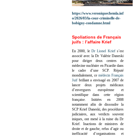
https://www.veroniquechemla.inf
o/2026/03/la-cour-criminelle-de-
bobigny-condamne.html
Spoliations de Français
juifs : l’affaire Krief
En 2000, le
Dr Lionel Krief
s’est
associé avec la Dr Valérie Daneski
pour diriger deux centres de
médecine nucléaire en Picardie dans
le cadre d’une SCP.
Réputé
mondialement, ce
médecin Français
Juif
brillant a envisagé en 2007 de
lancer deux projets médicaux
d’envergures européenne et
scientifique dans cette région
française.
Initiées en 2008
notamment afin de dissoudre la
SCP Krief Daneski, des procédures
judiciaires, aux verdicts souvent
iniques, ont mené à la ruine du Dr
Krief.
Inactions de ministres de
droite et de gauche, refus d’agir ou
inefficacité d’organisations et