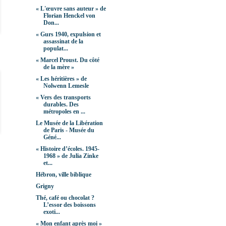
« L'œuvre sans auteur » de
Florian Henckel von
Don...
« Gurs 1940, expulsion et
assassinat de la
populat...
« Marcel Proust. Du côté
de la mère »
« Les héritières » de
Nolwenn Lemesle
« Vers des transports
durables. Des
métropoles en ...
Le Musée de la Libération
de Paris - Musée du
Géné...
« Histoire d’écoles. 1945-
1968 » de Julia Zinke
et...
Hébron, ville biblique
Grigny
Thé, café ou chocolat ?
L’essor des boissons
exoti...
« Mon enfant après moi »