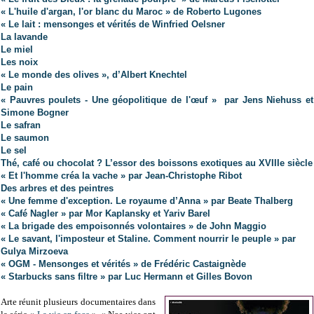
« L'huile d'argan, l'or blanc du Maroc » de Roberto Lugones
« Le lait : mensonges et vérités de Winfried Oelsner
La lavande
Le miel
Les noix
« Le monde des olives », d’Albert Knechtel
Le pain
« Pauvres poulets - Une géopolitique de l'œuf »
par Jens Niehuss et
Simone Bogner
Le safran
Le saumon
Le sel
Thé, café ou chocolat ? L’essor des boissons exotiques au XVIIIe siècle
« Et l'homme créa la vache » par Jean-Christophe Ribot
Des arbres et des peintres
« Une femme d'exception. Le royaume d’Anna » par Beate Thalberg
« Café Nagler » par Mor Kaplansky et Yariv Barel
« La brigade des empoisonnés volontaires » de John Maggio
« Le savant, l'imposteur et Staline. Comment nourrir le peuple » par
Gulya Mirzoeva
« OGM - Mensonges et vérités » de Frédéric Castaignède
« Starbucks sans filtre » par Luc Hermann et Gilles Bovon
Arte réunit plusieurs documentaires dans