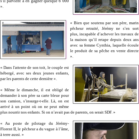
s’il parvient à en gagner quelque 6 000
».
« Bien que soutenu par son père, marin
pêcheur retraité, Jérémy ne s’en sort
plus, incapable d’achever les travaux de
la maison qu’il retape depuis deux ans
avec sa femme Cynthia, laquelle écoule
le produit de sa pêche en vente directe
».
« Dans l'attente de son toit, le couple est
hébergé, avec ses deux jeunes enfants,
par les parents de cette dernière ».
« Même le dimanche, il est obligé de
demander à son père sa carte bleue pour
son camion, s’insurge-t-elle. Là, on est
arrivé à un point où on ne peut même
plus nourrir nos enfants. Si on n’avait pas de parents, on serait SDF. »
« Au poste de pilotage du Jérémy-
Florent II, le pêcheur a du vague à l’âme,
à terre aussi. »