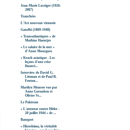
Jean-Marie Lustiger (1926-
2007)
Tranchées
L'Art nouveau viennois
Gandhi (1869-1948)
« Transatlantiques » de
Mathias Haentjes
« Le salaire de la mer »
d’Anne Mourgues
« Krach asiatique - Les
leçons d'une crise
financi...
Interview de David G.
Littman et de Paul B.
Fenton...
Marilyn Monroe vue par
Anne Gorouben et
Olivier St...
Le Pakistan
« L'attentat contre Hitler -
20 juillet 1944 » de ...
Banquet
« Hiroshima, la véritable