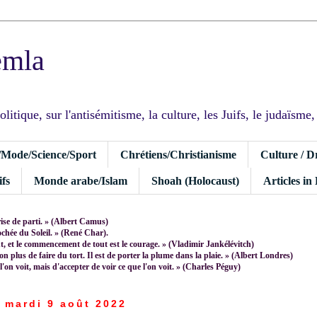
emla
tique, sur l'antisémitisme, la culture, les Juifs, le judaïsme, I
/Mode/Science/Sport
Chrétiens/Christianisme
Culture / D
fs
Monde arabe/Islam
Shoah (Holocaust)
Articles in
rise de parti. » (Albert Camus)
rochée du Soleil. » (René Char).
 et le commencement de tout est le courage. » (Vladimir Jankélévitch)
non plus de faire du tort. Il est de porter la plume dans la plaie. » (Albert Londres)
 l'on voit, mais d'accepter de voir ce que l'on voit. » (Charles Péguy)
mardi 9 août 2022