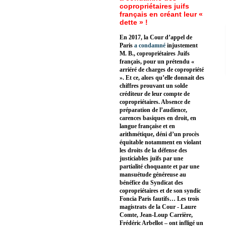
copropriétaires juifs
français en créant leur «
dette » !
En 2017, la Cour d’appel de
Paris
a condamné
injustement
M. B., copropriétaires Juifs
français, pour un prétendu «
arriéré de charges de copropriété
». Et ce, alors qu’elle donnait des
chiffres prouvant un solde
créditeur de leur compte de
copropriétaires. Absence de
préparation de l’audience,
carences basiques en droit, en
langue française et en
arithmétique, déni d’un procès
équitable notamment en violant
les droits de la défense des
justiciables juifs par une
partialité choquante et par une
mansuétude généreuse au
bénéfice du Syndicat des
copropriétaires et de son syndic
Foncia Paris fautifs… Les trois
magistrats de la Cour - Laure
Comte, Jean-Loup Carrière,
Frédéric Arbellot – ont infligé un