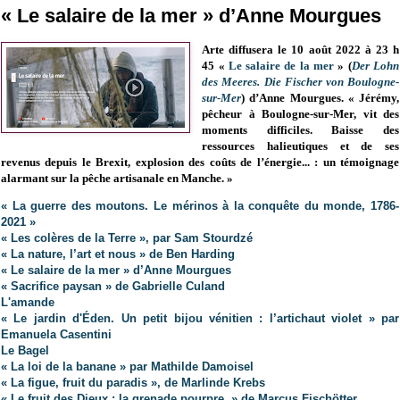
« Le salaire de la mer » d’Anne Mourgues
Arte diffusera le 10 août 2022 à 23 h
45 «
Le salaire de la mer
» (
Der Lohn
des Meeres. Die Fischer von Boulogne-
sur-Mer
) d’Anne Mourgues. « Jérémy,
pêcheur à Boulogne-sur-Mer, vit des
moments difficiles. Baisse des
ressources halieutiques et de ses
revenus depuis le Brexit, explosion des coûts de l’énergie... : un témoignage
alarmant sur la pêche artisanale en Manche. »
« La guerre des moutons. Le mérinos à la conquête du monde, 1786-
2021 »
« Les colères de la Terre », par Sam Stourdzé
« La nature, l’art et nous » de Ben Harding
« Le salaire de la mer » d’Anne Mourgues
« Sacrifice paysan » de Gabrielle Culand
L'amande
« Le jardin d'Éden. Un petit bijou vénitien : l’artichaut violet » par
Emanuela Casentini
Le Bagel
« La loi de la banane » par Mathilde Damoisel
« La figue, fruit du paradis », de Marlinde Krebs
« Le fruit des Dieux : la grenade pourpre » de Marcus Fischötter