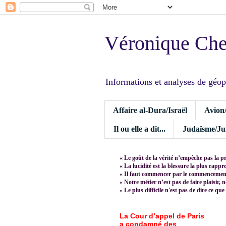
Véronique Ch
Informations et analyses de géopoli
Affaire al-Dura/Israël
Avion
Il ou elle a dit...
Judaïsme/Jui
« Le goût de la vérité n’empêche pas la p
« La lucidité est la blessure la plus rapp
« Il faut commencer par le commencement,
« Notre métier n’est pas de faire plaisir, 
« Le plus difficile n'est pas de dire ce que
La Cour d’appel de Paris
a condamné des