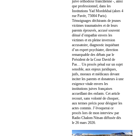
juive orthodoxe francilienne -, ainsi
que professionnel, dans les
Institutions Yad Mordekhaï (alors 4
rue Pavée, 75004 Paris).
Témoignages déchirants de jeunes
victimes traumatisées et de leurs
parents éprouvés, accusé souvent
dénué d’empathie envers les
victimes et en pleine inversion
accusatoire, diagnostic inquiétant
d’un expert psychiatre, direction
remarquable des débats par le
Président de la Cour David de
Pas… Un procès pénal sur un sujet
sensible, aux enjeux juridiques,
juifs, moraux et médicaux devant
inciter les parents et donateurs à une
exigence vitale envers les
institutions juives françaises
accueillant des enfants. Cet article
recourt, sans volonté de choquer,
aux termes précis pour désigner les
actes commis. J’évoquerai ce
procès lors de mon interview par
Radio Chalom Nitsan diffusée dès
le 26 mars 2026.