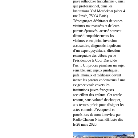
juive orthodoxe francilienne -, ainsi
que professionnel, dans les
Institutions Yad Mordekhaï (alors 4
rue Pavée, 75004 Paris).
Témoignages déchirants de jeunes
victimes traumatisées et de leurs
parents éprouvés, accusé souvent
dénué d’empathie envers les
victimes et en pleine inversion
accusatoire, diagnostic inquiétant
d’un expert psychiatre, direction
remarquable des débats par le
Président de la Cour David de
Pas… Un procès pénal sur un sujet
sensible, aux enjeux juridiques,
juifs, moraux et médicaux devant
inciter les parents et donateurs à une
exigence vitale envers les
institutions juives françaises
accueillant des enfants. Cet article
recourt, sans volonté de choquer,
aux termes précis pour désigner les
actes commis. J’évoquerai ce
procès lors de mon interview par
Radio Chalom Nitsan diffusée dès
le 26 mars 2026.