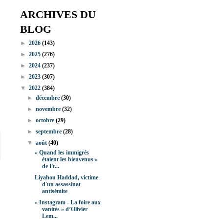
ARCHIVES DU
BLOG
►
2026
(143)
►
2025
(276)
►
2024
(237)
►
2023
(307)
▼
2022
(384)
►
décembre
(30)
►
novembre
(32)
►
octobre
(29)
►
septembre
(28)
▼
août
(40)
« Quand les immigrés
étaient les bienvenus »
de Fr...
Liyahou Haddad, victime
d'un assassinat
antisémite
« Instagram - La foire aux
vanités » d’Olivier
Lem...