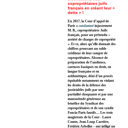
copropriétaires juifs
français en créant leur «
dette » !
En 2017, la Cour d’appel de
Paris
a condamné
injustement
M. B., copropriétaires Juifs
français, pour un prétendu «
arriéré de charges de copropriété
». Et ce, alors qu’elle donnait des
chiffres prouvant un solde
créditeur de leur compte de
copropriétaires. Absence de
préparation de l’audience,
carences basiques en droit, en
langue française et en
arithmétique, déni d’un procès
équitable notamment en violant
les droits de la défense des
justiciables juifs par une
partialité choquante et par une
mansuétude généreuse au
bénéfice du Syndicat des
copropriétaires et de son syndic
Foncia Paris fautifs… Les trois
magistrats de la Cour - Laure
Comte, Jean-Loup Carrière,
Frédéric Arbellot – ont infligé un