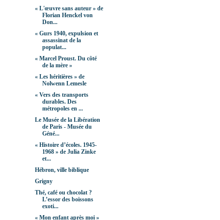
« L'œuvre sans auteur » de
Florian Henckel von
Don...
« Gurs 1940, expulsion et
assassinat de la
populat...
« Marcel Proust. Du côté
de la mère »
« Les héritières » de
Nolwenn Lemesle
« Vers des transports
durables. Des
métropoles en ...
Le Musée de la Libération
de Paris - Musée du
Géné...
« Histoire d’écoles. 1945-
1968 » de Julia Zinke
et...
Hébron, ville biblique
Grigny
Thé, café ou chocolat ?
L’essor des boissons
exoti...
« Mon enfant après moi »