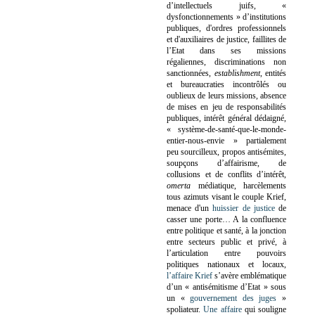
d’intellectuels juifs, «
dysfonctionnements » d’institutions
publiques, d'ordres professionnels
et d'auxiliaires de justice, faillites de
l’Etat dans ses missions
régaliennes, discriminations non
sanctionnées,
establishment
, entités
et bureaucraties incontrôlés ou
oublieux de leurs missions, absence
de mises en jeu de responsabilités
publiques, intérêt général dédaigné,
« système-de-santé-que-le-monde-
entier-nous-envie » partialement
peu sourcilleux, propos antisémites,
soupçons d’affairisme, de
collusions et de conflits d’intérêt,
omerta
médiatique, harcèlements
tous azimuts visant le couple Krief,
menace d'un
huissier de justice
de
casser une porte…
A la confluence
entre politique et santé, à la jonction
entre secteurs public et privé, à
l’articulation entre pouvoirs
politiques nationaux et locaux,
l’affaire Krief
s’avère emblématique
d’un « antisémitisme d’Etat » sous
un «
gouvernement des juges
»
spoliateur.
Une affaire
qui souligne