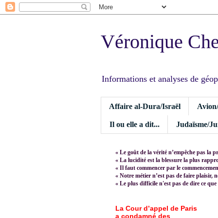
Véronique Ch
Informations et analyses de géopoli
Affaire al-Dura/Israël
Avion
Il ou elle a dit...
Judaïsme/Jui
« Le goût de la vérité n’empêche pas la p
« La lucidité est la blessure la plus rapp
« Il faut commencer par le commencement,
« Notre métier n’est pas de faire plaisir, 
« Le plus difficile n'est pas de dire ce que
La Cour d’appel de Paris
a condamné des