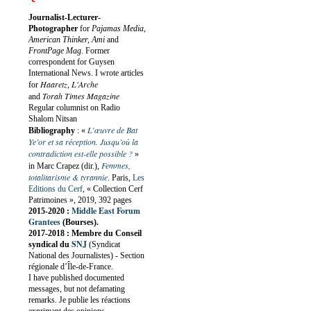
Journalist-Lecturer-
Photographer
for
Pajamas Media,
American Thinker, Ami
and
FrontPage Mag
. Former
correspondent for Guysen
International News. I wrote articles
Haaretz
L'Arche
for
,
Torah Times Magazine
and
Regular columnist on Radio
Shalom Nitsan
L’œuvre de Bat
Bibliography
:
«
Ye’or et sa réception. Jusqu’où la
contradiction est-elle possible ?
»
Femmes,
in Marc Crapez (dir.),
totalitarisme & tyrannie
. Paris,
Les
Editions du Cerf
, « Collection Cerf
Patrimoines », 2019, 392 pages
Middle East Forum
2015-2020 :
Grantees
(Bourses).
2017-2018 : Membre du Conseil
SNJ
syndical du
(Syndicat
National des Journalistes) - Section
régionale d’Île-de-France.
I have published documented
messages, but not defamating
remarks. Je publie les réactions