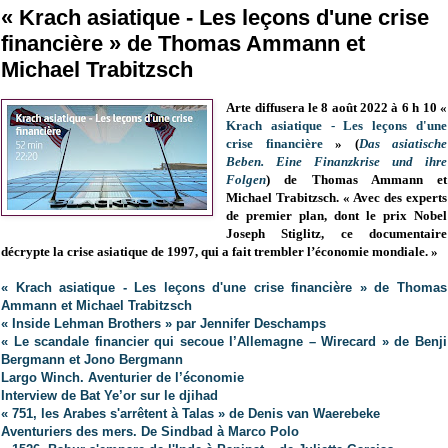
« Krach asiatique - Les leçons d'une crise
financière » de Thomas Ammann et
Michael Trabitzsch
Arte diffusera le 8 août 2022 à 6 h 10 «
Krach asiatique - Les leçons d'une
crise financière
» (
Das asiatische
Beben. Eine Finanzkrise und ihre
Folgen
) de Thomas Ammann et
Michael Trabitzsch. « Avec des experts
de premier plan, dont le prix Nobel
Joseph Stiglitz, ce documentaire
décrypte la crise asiatique de 1997, qui a fait trembler l’économie mondiale. »
« Krach asiatique - Les leçons d'une crise financière » de Thomas
Ammann et Michael Trabitzsch
« Inside Lehman Brothers » par Jennifer Deschamps
« Le scandale financier qui secoue l’Allemagne – Wirecard » de Benji
Bergmann et Jono Bergmann
Largo Winch. Aventurier de l’économie
Interview de Bat Ye’or sur le djihad
« 751, les Arabes s'arrêtent à Talas » de Denis van Waerebeke
Aventuriers des mers. De Sindbad à Marco Polo