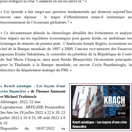
pour endiguer la crise. Comment en est-on arrivé là ? »
« Cet épisode a fait surgir une question fondamentale qui demeure aujourd’hui
encore sans réponse : le risque d’effondrement serait-il intrinsèque au
fonctionnement de l’économie globalisée ? »
« Ce documentaire déroule la chronologie détaillée des événements et analyse
leur impact sur les équilibres économiques post guerre froide, en mobilisant les
éclairages de témoins de premier plan : l’Américain Joseph Stiglitz, économiste en
chef de la Banque mondiale de 1997 à 2000, l’ancien vice-ministre des Finances
japonais Eisuke Sakakibara, le conseiller du président de la République de Corée
du Sud Moon Chung-in, mais aussi Kirida Bhaopichitr, l'économiste principale
pour la Thaïlande à la Banque mondiale, ou encore Ceyla Pazarbasioglu, la
directrice du département stratégie du FMI. »
«
Krach asiatique - Les leçons d'une
crise financière
» de Thomas Ammann
et Michael Trabitzsch
Allemagne, 2022, 52 min
Coproduction : ARTE/ZDF, Prounenfilm
Sur Arte les 19 juillet 2022 à 22 h 20, 22
juillet 2022 à 10 h 55, 08 août 2022 à 6
h 10
Disponible du 18/07/2022 au