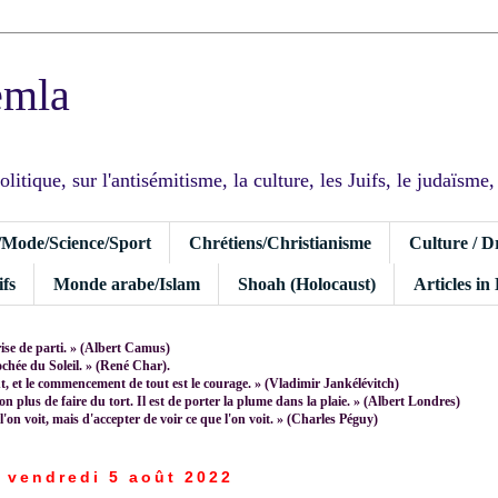
emla
tique, sur l'antisémitisme, la culture, les Juifs, le judaïsme, I
/Mode/Science/Sport
Chrétiens/Christianisme
Culture / D
fs
Monde arabe/Islam
Shoah (Holocaust)
Articles in
rise de parti. » (Albert Camus)
rochée du Soleil. » (René Char).
 et le commencement de tout est le courage. » (Vladimir Jankélévitch)
non plus de faire du tort. Il est de porter la plume dans la plaie. » (Albert Londres)
 l'on voit, mais d'accepter de voir ce que l'on voit. » (Charles Péguy)
vendredi 5 août 2022