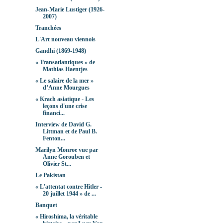
Jean-Marie Lustiger (1926-
2007)
Tranchées
L'Art nouveau viennois
Gandhi (1869-1948)
« Transatlantiques » de
Mathias Haentjes
« Le salaire de la mer »
d’Anne Mourgues
« Krach asiatique - Les
leçons d'une crise
financi...
Interview de David G.
Littman et de Paul B.
Fenton...
Marilyn Monroe vue par
Anne Gorouben et
Olivier St...
Le Pakistan
« L'attentat contre Hitler -
20 juillet 1944 » de ...
Banquet
« Hiroshima, la véritable