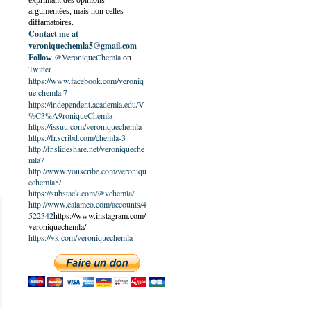
exprimant des opinions
argumentées, mais non celles
diffamatoires.
Contact me at
veroniquechemla5@gmail.com
@VeroniqueChemla
Follow
on
Twitter
https://www.facebook.com/veroniq
ue.chemla.7
https://independent.academia.edu/V
%C3%A9roniqueChemla
https://issuu.com/veroniquechemla
https://fr.scribd.com/chemla-3
http://fr.slideshare.net/veroniqueche
mla7
http://www.youscribe.com/veroniqu
echemla5/
https://substack.com/@vchemla/
http://www.calameo.com/accounts/4
522342
https://www.instagram.com/
veroniquechemla/
https://vk.com/veroniquechemla