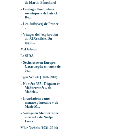
de Martin Blanchard
« Goulag - Une histoire
soviétique » de Patrick
Ro...
« Les Juifs(ves) de France
»
« Visages de l’exploration
au XIXe siècle. Du
myth...
Mel Gibson
Le SIDA
« Sécheresse en Europe.
Catastrophe en vue » de
Je...
Egon Schiele (1890-1918)
« Numéro 387 - Disparu en
Méditerranée » de
Madele...
« Inondations : une
menace planétaire » de
Marie M...
« Voyage en Méditerranée
– Israël » de Nadja
Frenz
Mike Nichols (1931-2014)