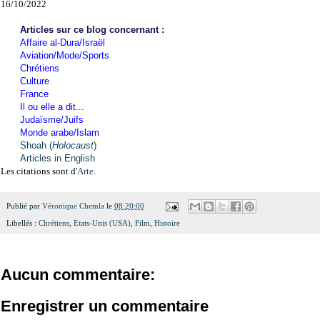
16/10/2022
Articles sur ce blog concernant :
Affaire al-Dura/Israël
Aviation/Mode/Sports
Chrétiens
Culture
France
Il ou elle a dit...
Judaïsme/Juifs
Monde arabe/Islam
Shoah (
Holocaust
)
Articles in English
Les citations sont d'
Arte
.
Publié par
Véronique Chemla
le
08:20:00
Libellés :
Chrétiens
,
Etats-Unis (USA)
,
Film
,
Histoire
Aucun commentaire:
Enregistrer un commentaire