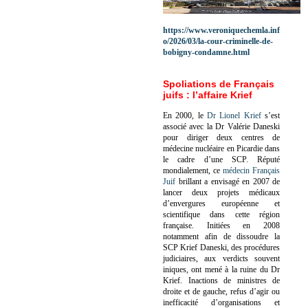
https://www.veroniquechemla.inf
o/2026/03/la-cour-criminelle-de-
bobigny-condamne.html
Spoliations de Français
juifs : l’affaire Krief
En 2000, le
Dr Lionel Krief
s’est
associé avec la Dr Valérie Daneski
pour diriger deux centres de
médecine nucléaire en Picardie dans
le cadre d’une SCP.
Réputé
mondialement, ce
médecin Français
Juif
brillant a envisagé en 2007 de
lancer deux projets médicaux
d’envergures européenne et
scientifique dans cette région
française.
Initiées en 2008
notamment afin de dissoudre la
SCP Krief Daneski, des procédures
judiciaires, aux verdicts souvent
iniques, ont mené à la ruine du Dr
Krief.
Inactions de ministres de
droite et de gauche, refus d’agir ou
inefficacité d’organisations et