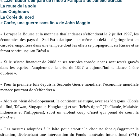
« 1526, Babur s'empare de l'Inde à Panipat » de Juliette Garcias
La route de la soie
Les Ouighours
La Corée du nord
« Corée, une guerre sans fin » de John Maggio
« Lorsque la Bourse et la monnaie thaïlandaises s’effondrent le 2 juillet 1997, les
économies des pays du Sud-Est asiatique – et même au-delà – dégringolent en
cascade, emportées dans une tempête dont les effets se propageront en Russie et se
feront sentir jusqu'au Brésil ».
« Si le séisme financier de 2008 et ses terribles conséquences sont restés gravés
dans les esprits, l’ampleur de la crise de 1997 a aujourd’hui tendance à être
oubliée ».
« Pour la première fois depuis la Seconde Guerre mondiale, l’économie mondiale
menace pourtant de s’effondrer ».
« Alors en plein développement, le continent asiatique, avec ses "dragons" (Corée
du Sud, Taïwan, Singapour, Hongkong) et ses "bébés tigres" (Thaïlande, Malaisie,
Indonésie et Philippines), subit un violent coup d’arrêt qui prend de court la
planète ».
« Les mesures adoptées à la hâte pour amortir le choc ne font qu’aggraver la
situation, déclenchant une intervention du Fonds monétaire international (FMI)