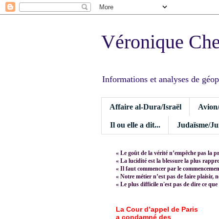
Véronique Ch
Informations et analyses de géopoli
Affaire al-Dura/Israël
Avion
Il ou elle a dit...
Judaïsme/Jui
« Le goût de la vérité n’empêche pas la p
« La lucidité est la blessure la plus rapp
« Il faut commencer par le commencement,
« Notre métier n’est pas de faire plaisir, 
« Le plus difficile n'est pas de dire ce que
La Cour d’appel de Paris
a condamné des