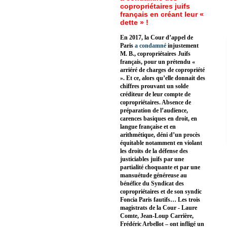
copropriétaires juifs
français en créant leur «
dette » !
En 2017, la Cour d’appel de
Paris
a condamné
injustement
M. B., copropriétaires Juifs
français, pour un prétendu «
arriéré de charges de copropriété
». Et ce, alors qu’elle donnait des
chiffres prouvant un solde
créditeur de leur compte de
copropriétaires. Absence de
préparation de l’audience,
carences basiques en droit, en
langue française et en
arithmétique, déni d’un procès
équitable notamment en violant
les droits de la défense des
justiciables juifs par une
partialité choquante et par une
mansuétude généreuse au
bénéfice du Syndicat des
copropriétaires et de son syndic
Foncia Paris fautifs… Les trois
magistrats de la Cour - Laure
Comte, Jean-Loup Carrière,
Frédéric Arbellot – ont infligé un