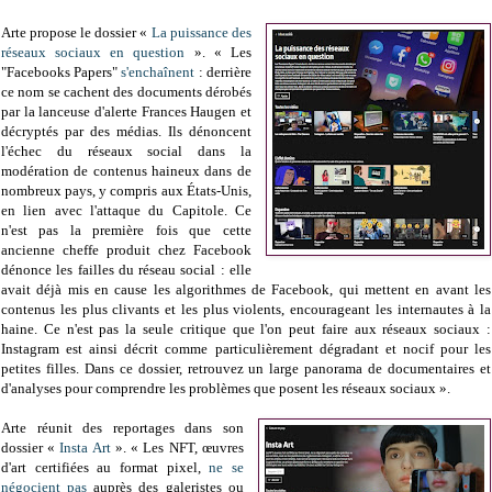
Arte propose le dossier «
La puissance des
réseaux sociaux en question
». « Les
"Facebooks Papers"
s'enchaînent
: derrière
ce nom se cachent des documents dérobés
par la lanceuse d'alerte Frances Haugen et
décryptés par des médias. Ils dénoncent
l'échec du réseaux social dans la
modération de contenus haineux dans de
nombreux pays, y compris aux États-Unis,
en lien avec l'attaque du Capitole. Ce
n'est pas la première fois que cette
ancienne cheffe produit chez Facebook
dénonce les failles du réseau social : elle
avait déjà mis en cause les algorithmes de Facebook, qui mettent en avant les
contenus les plus clivants et les plus violents, encourageant les internautes à la
haine. Ce n'est pas la seule critique que l'on peut faire aux réseaux sociaux :
Instagram est ainsi décrit comme particulièrement dégradant et nocif pour les
petites filles. Dans ce dossier, retrouvez un large panorama de documentaires et
d'analyses pour comprendre les problèmes que posent les réseaux sociaux ».
Arte réunit des reportages dans son
dossier «
Insta Art
». « Les NFT, œuvres
d'art certifiées au format pixel,
ne se
négocient pas
auprès des galeristes ou