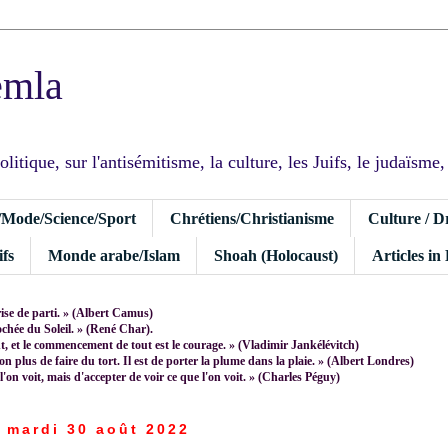
emla
tique, sur l'antisémitisme, la culture, les Juifs, le judaïsme, I
/Mode/Science/Sport
Chrétiens/Christianisme
Culture / D
fs
Monde arabe/Islam
Shoah (Holocaust)
Articles in
rise de parti. » (Albert Camus)
rochée du Soleil. » (René Char).
 et le commencement de tout est le courage. » (Vladimir Jankélévitch)
non plus de faire du tort. Il est de porter la plume dans la plaie. » (Albert Londres)
 l'on voit, mais d'accepter de voir ce que l'on voit. » (Charles Péguy)
mardi 30 août 2022