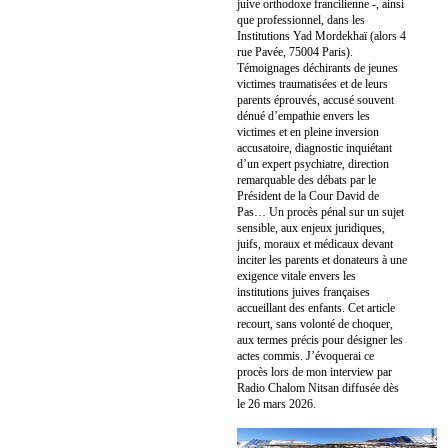
juive orthodoxe francilienne -, ainsi
que professionnel, dans les
Institutions Yad Mordekhaï (alors 4
rue Pavée, 75004 Paris).
Témoignages déchirants de jeunes
victimes traumatisées et de leurs
parents éprouvés, accusé souvent
dénué d’empathie envers les
victimes et en pleine inversion
accusatoire, diagnostic inquiétant
d’un expert psychiatre, direction
remarquable des débats par le
Président de la Cour David de
Pas… Un procès pénal sur un sujet
sensible, aux enjeux juridiques,
juifs, moraux et médicaux devant
inciter les parents et donateurs à une
exigence vitale envers les
institutions juives françaises
accueillant des enfants. Cet article
recourt, sans volonté de choquer,
aux termes précis pour désigner les
actes commis. J’évoquerai ce
procès lors de mon interview par
Radio Chalom Nitsan diffusée dès
le 26 mars 2026.