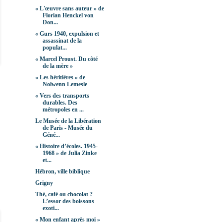
« L'œuvre sans auteur » de
Florian Henckel von
Don...
« Gurs 1940, expulsion et
assassinat de la
populat...
« Marcel Proust. Du côté
de la mère »
« Les héritières » de
Nolwenn Lemesle
« Vers des transports
durables. Des
métropoles en ...
Le Musée de la Libération
de Paris - Musée du
Géné...
« Histoire d’écoles. 1945-
1968 » de Julia Zinke
et...
Hébron, ville biblique
Grigny
Thé, café ou chocolat ?
L’essor des boissons
exoti...
« Mon enfant après moi »