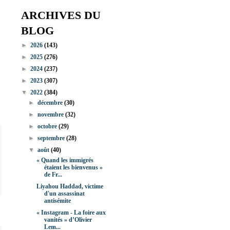
ARCHIVES DU
BLOG
►
2026
(143)
►
2025
(276)
►
2024
(237)
►
2023
(307)
▼
2022
(384)
►
décembre
(30)
►
novembre
(32)
►
octobre
(29)
►
septembre
(28)
▼
août
(40)
« Quand les immigrés
étaient les bienvenus »
de Fr...
Liyahou Haddad, victime
d'un assassinat
antisémite
« Instagram - La foire aux
vanités » d’Olivier
Lem...