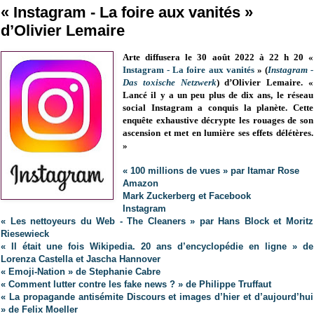
« Instagram - La foire aux vanités »
d’Olivier Lemaire
Arte diffusera le 30 août 2022 à 22 h 20 «
Instagram - La foire aux vanités
» (
Instagram -
Das toxische Netzwerk
) d’Olivier Lemaire. «
Lancé il y a un peu plus de dix ans, le réseau
social Instagram a conquis la planète. Cette
enquête exhaustive décrypte les rouages de son
ascension et met en lumière ses effets délétères.
»
« 100 millions de vues » par Itamar Rose
Amazon
Mark Zuckerberg et Facebook
Instagram
« Les nettoyeurs du Web - The Cleaners » par Hans Block et Moritz
Riesewieck
« Il était une fois Wikipedia. 20 ans d’encyclopédie en ligne » de
Lorenza Castella et Jascha Hannover
« Emoji-Nation » de Stephanie Cabre
« Comment lutter contre les fake news ? » de Philippe Truffaut
« La propagande antisémite Discours et images d’hier et d’aujourd’hui
» de Felix Moeller