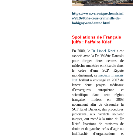
https://www.veroniquechemla.inf
o/2026/03/la-cour-criminelle-de-
bobigny-condamne.html
Spoliations de Français
juifs : l’affaire Krief
En 2000, le
Dr Lionel Krief
s’est
associé avec la Dr Valérie Daneski
pour diriger deux centres de
médecine nucléaire en Picardie dans
le cadre d’une SCP.
Réputé
mondialement, ce
médecin Français
Juif
brillant a envisagé en 2007 de
lancer deux projets médicaux
d’envergures européenne et
scientifique dans cette région
française.
Initiées en 2008
notamment afin de dissoudre la
SCP Krief Daneski, des procédures
judiciaires, aux verdicts souvent
iniques, ont mené à la ruine du Dr
Krief.
Inactions de ministres de
droite et de gauche, refus d’agir ou
inefficacité d’organisations et