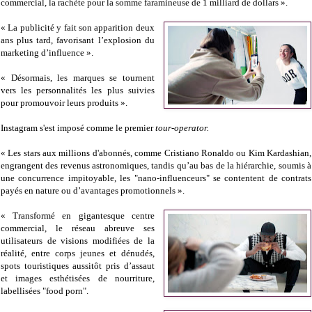
commercial, la rachète pour la somme faramineuse de 1 milliard de dollars ».
« La publicité y fait son apparition deux
ans plus tard, favorisant l’explosion du
marketing d’influence ».
« Désormais, les marques se tournent
vers les personnalités les plus suivies
pour promouvoir leurs produits ».
Instagram s'est imposé comme le premier
tour-operator.
« Les stars aux millions d'abonnés, comme Cristiano Ronaldo ou Kim Kardashian,
engrangent des revenus astronomiques, tandis qu’au bas de la hiérarchie, soumis à
une concurrence impitoyable, les "nano-influenceurs" se contentent de contrats
payés en nature ou d’avantages promotionnels ».
« Transformé en gigantesque centre
commercial, le réseau abreuve ses
utilisateurs de visions modifiées de la
réalité, entre corps jeunes et dénudés,
spots touristiques aussitôt pris d’assaut
et images esthétisées de nourriture,
labellisées "food porn".