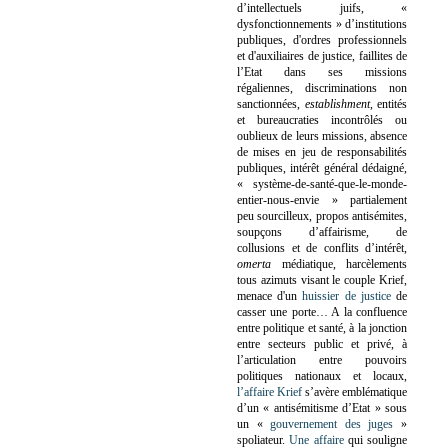
d’intellectuels juifs, «
dysfonctionnements » d’institutions
publiques, d'ordres professionnels
et d'auxiliaires de justice, faillites de
l’Etat dans ses missions
régaliennes, discriminations non
sanctionnées,
establishment
, entités
et bureaucraties incontrôlés ou
oublieux de leurs missions, absence
de mises en jeu de responsabilités
publiques, intérêt général dédaigné,
« système-de-santé-que-le-monde-
entier-nous-envie » partialement
peu sourcilleux, propos antisémites,
soupçons d’affairisme, de
collusions et de conflits d’intérêt,
omerta
médiatique, harcèlements
tous azimuts visant le couple Krief,
menace d'un
huissier de justice
de
casser une porte…
A la confluence
entre politique et santé, à la jonction
entre secteurs public et privé, à
l’articulation entre pouvoirs
politiques nationaux et locaux,
l’affaire Krief
s’avère emblématique
d’un « antisémitisme d’Etat » sous
un «
gouvernement des juges
»
spoliateur.
Une affaire
qui souligne