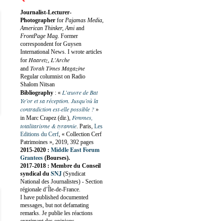
Journalist-Lecturer-
Photographer
for
Pajamas Media,
American Thinker, Ami
and
FrontPage Mag
. Former
correspondent for Guysen
International News. I wrote articles
Haaretz
L'Arche
for
,
Torah Times Magazine
and
Regular columnist on Radio
Shalom Nitsan
L’œuvre de Bat
Bibliography
:
«
Ye’or et sa réception. Jusqu’où la
contradiction est-elle possible ?
»
Femmes,
in Marc Crapez (dir.),
totalitarisme & tyrannie
. Paris,
Les
Editions du Cerf
, « Collection Cerf
Patrimoines », 2019, 392 pages
Middle East Forum
2015-2020 :
Grantees
(Bourses).
2017-2018 : Membre du Conseil
SNJ
syndical du
(Syndicat
National des Journalistes) - Section
régionale d’Île-de-France.
I have published documented
messages, but not defamating
remarks. Je publie les réactions