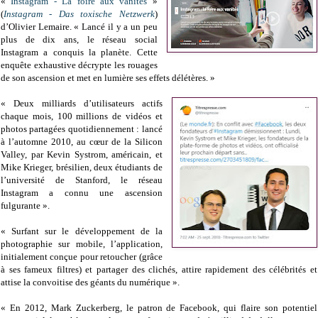
«
Instagram - La foire aux vanités
»
(
Instagram - Das toxische Netzwerk
)
d’Olivier Lemaire. « Lancé il y a un peu
plus de dix ans, le réseau social
Instagram a conquis la planète. Cette
enquête exhaustive décrypte les rouages
de son ascension et met en lumière ses effets délétères. »
« Deux milliards d’utilisateurs actifs
chaque mois, 100 millions de vidéos et
photos partagées quotidiennement : lancé
à l’automne 2010, au cœur de la Silicon
Valley, par Kevin Systrom, américain, et
Mike Krieger, brésilien, deux étudiants de
l’université de Stanford, le réseau
Instagram a connu une ascension
fulgurante ».
« Surfant sur le développement de la
photographie sur mobile, l’application,
initialement conçue pour retoucher (grâce
à ses fameux filtres) et partager des clichés, attire rapidement des célébrités et
attise la convoitise des géants du numérique ».
« En 2012, Mark Zuckerberg, le patron de Facebook, qui flaire son potentiel