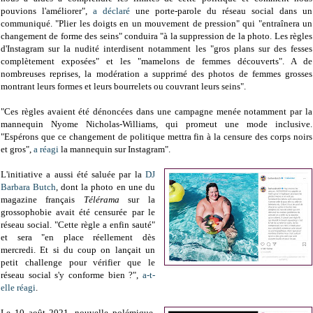
pouvions l'améliorer",
a déclaré
une porte-parole du réseau social dans un
communiqué. "Plier les doigts en un mouvement de pression" qui "entraînera un
changement de forme des seins" conduira "à la suppression de la photo. Les règles
d'Instagram sur la nudité interdisent notamment les "gros plans sur des fesses
complètement exposées" et les "mamelons de femmes découverts". A de
nombreuses reprises, la modération a supprimé des photos de femmes grosses
montrant leurs formes et leurs bourrelets ou couvrant leurs seins".
"Ces règles avaient été dénoncées dans une campagne menée notamment par la
mannequin Nyome Nicholas-Williams, qui promeut une mode inclusive.
"Espérons que ce changement de politique mettra fin à la censure des corps noirs
et gros",
a réagi
la mannequin sur Instagram".
L'initiative a aussi été saluée par la
DJ
Barbara Butch
, dont la photo en une du
magazine français
Télérama
sur la
grossophobie avait été censurée par le
réseau social. "Cette règle a enfin sauté"
et sera "en place réellement dès
mercredi.
Et si du coup on lançait un
petit challenge pour vérifier que le
réseau social s'y conforme bien ?"
,
a-t-
elle réagi
.
Le 10 août 2021, nouvelle polémique.