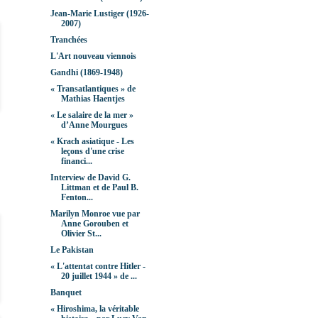
Jean-Marie Lustiger (1926-
2007)
Tranchées
L'Art nouveau viennois
Gandhi (1869-1948)
« Transatlantiques » de
Mathias Haentjes
« Le salaire de la mer »
d’Anne Mourgues
« Krach asiatique - Les
leçons d'une crise
financi...
Interview de David G.
Littman et de Paul B.
Fenton...
Marilyn Monroe vue par
Anne Gorouben et
Olivier St...
Le Pakistan
« L'attentat contre Hitler -
20 juillet 1944 » de ...
Banquet
« Hiroshima, la véritable