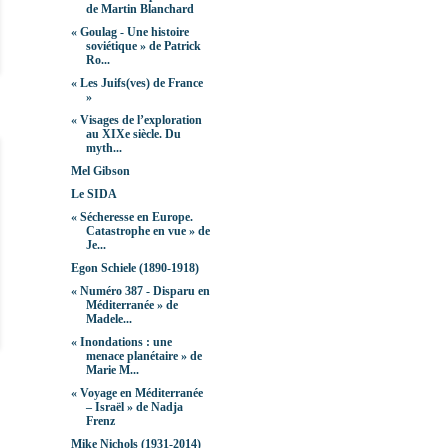
de Martin Blanchard
« Goulag - Une histoire
soviétique » de Patrick
Ro...
« Les Juifs(ves) de France
»
« Visages de l’exploration
au XIXe siècle. Du
myth...
Mel Gibson
Le SIDA
« Sécheresse en Europe.
Catastrophe en vue » de
Je...
Egon Schiele (1890-1918)
« Numéro 387 - Disparu en
Méditerranée » de
Madele...
« Inondations : une
menace planétaire » de
Marie M...
« Voyage en Méditerranée
– Israël » de Nadja
Frenz
Mike Nichols (1931-2014)