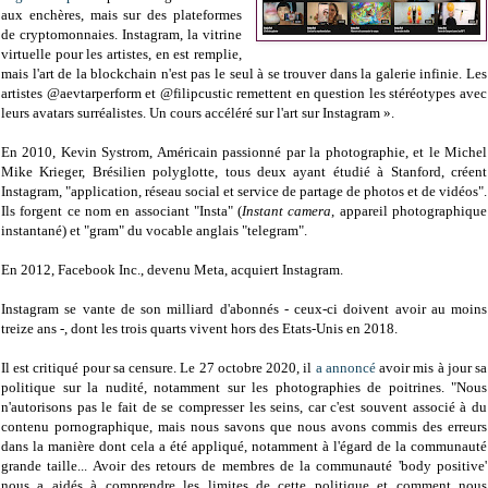
aux enchères, mais sur des plateformes
de cryptomonnaies. Instagram, la vitrine
virtuelle pour les artistes, en est remplie,
mais l'art de la blockchain n'est pas le seul à se trouver dans la galerie infinie. Les
artistes @aevtarperform et @filipcustic remettent en question les stéréotypes avec
leurs avatars surréalistes. Un cours accéléré sur l'art sur Instagram ».
En 2010, Kevin Systrom, Américain passionné par la photographie, et le Michel
Mike Krieger, Brésilien polyglotte, tous deux ayant étudié à Stanford, créent
Instagram, "application, réseau social et service de partage de photos et de vidéos".
Ils forgent ce nom en associant "Insta" (
Instant camera
, appareil photographique
instantané) et "gram" du vocable anglais "telegram".
En 2012, Facebook Inc., devenu Meta, acquiert Instagram.
Instagram se vante de son milliard d'abonnés - ceux-ci doivent avoir au moins
treize ans -, dont les trois quarts vivent hors des Etats-Unis en 2018.
Il est critiqué pour sa censure. Le 27 octobre 2020, il
a annoncé
avoir mis à jour sa
politique sur la nudité, notamment sur les photographies de poitrines. "Nous
n'autorisons pas le fait de se compresser les seins, car c'est souvent associé à du
contenu pornographique, mais nous savons que nous avons commis des erreurs
dans la manière dont cela a été appliqué, notamment à l'égard de la communauté
grande taille... Avoir des retours de membres de la communauté 'body positive'
nous a aidés à comprendre les limites de cette politique et comment nous