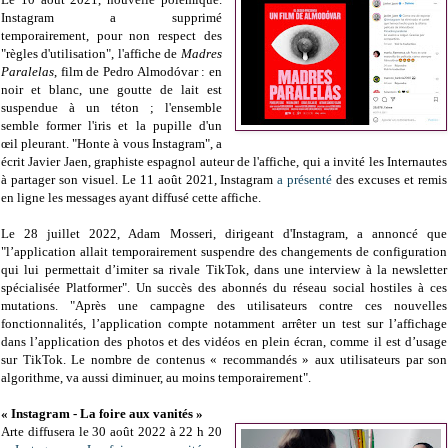
Instagram a supprimé
temporairement,
pour non respect des
"
règles
d'utilisation",
l'affiche de
Madres
Paralelas
,
film de Pedro Almodóvar : en
noir et blanc, une goutte de lait est
suspendue à un téton ; l'ensemble
semble former l'iris et la pupille d'un
œil pleurant.
"Honte à vous Instagram", a
écrit Javier Jaen, graphiste espagnol
auteur de l'affiche,
qui a invité les Internautes
à partager son visuel. Le 11 août 2021, Instagram
a présenté
des excuses et remis
en ligne les messages ayant diffusé cette affiche.
Le 28 juillet 2022, Adam Mosseri, dirigeant d'Instagram, a annoncé que
"l’application allait temporairement suspendre des changements de configuration
qui lui permettait d’imiter sa rivale TikTok, dans une interview à la newsletter
spécialisée Platformer". Un succès des abonnés du réseau social hostiles à ces
mutations. "
Après une campagne des utilisateurs contre ces nouvelles
fonctionnalités, l’application compte notamment arrêter un test sur l’affichage
dans l’application des photos et des vidéos en plein écran, comme il est d’usage
sur TikTok. Le nombre de contenus « recommandés » aux utilisateurs par son
algorithme, va aussi diminuer, au moins temporairement".
« Instagram - La foire aux vanités »
Arte diffusera le 30 août 2022 à 22 h 20