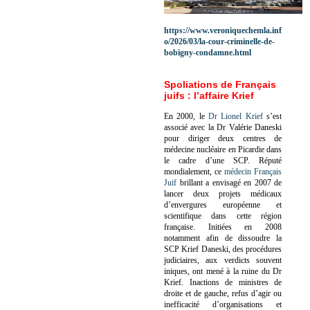
https://www.veroniquechemla.inf
o/2026/03/la-cour-criminelle-de-
bobigny-condamne.html
Spoliations de Français
juifs : l’affaire Krief
En 2000, le
Dr Lionel Krief
s’est
associé avec la Dr Valérie Daneski
pour diriger deux centres de
médecine nucléaire en Picardie dans
le cadre d’une SCP.
Réputé
mondialement, ce
médecin Français
Juif
brillant a envisagé en 2007 de
lancer deux projets médicaux
d’envergures européenne et
scientifique dans cette région
française.
Initiées en 2008
notamment afin de dissoudre la
SCP Krief Daneski, des procédures
judiciaires, aux verdicts souvent
iniques, ont mené à la ruine du Dr
Krief.
Inactions de ministres de
droite et de gauche, refus d’agir ou
inefficacité d’organisations et