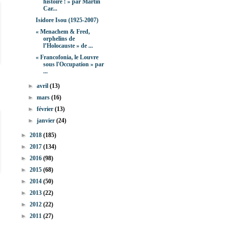
histoire ! » par Martin
Car...
Isidore Isou (1925-2007)
« Menachem & Fred,
orphelins de
l’Holocauste » de ...
« Francofonia, le Louvre
sous l'Occupation » par
...
►
avril
(13)
►
mars
(16)
►
février
(13)
►
janvier
(24)
►
2018
(185)
►
2017
(134)
►
2016
(98)
►
2015
(68)
►
2014
(50)
►
2013
(22)
►
2012
(22)
►
2011
(27)