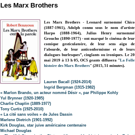
Les Marx Brothers
Les Marx Brothers
-
Leonard surnommé Chico
(1887-1961), Adolph connu sous le nom d’artiste
Harpo (1888-1964), Julius Henry surnommé
Groucho (1890-1977) - ont marqué le cinéma de leur
comique gesticulatoire, de leur sens aigu de
l’absurde, de leur anticonformisme et de leurs
dialogues burlesques”, cinglants ou ironiques.
Le 20
mai 2019 à 13 h 05,
OCS geants diffusera "
La Folle
histoire des Marx Brothers
" (2015, 51 minutes).
Lauren Bacall (1924-2014)
Ingrid Bergman (1915-1982)
« Marlon Brando, un acteur nommé Désir », par Philippe Kohly
Yul Brynner (1920-1985)
Charlie Chaplin (1889-1977)
Tony Curtis (1925-2010)
« La cité sans voiles » de Jules Dassin
Marlene Dietrich (1901-1992)
Kirk Douglas, star juive américaine centenaire
Michael Douglas