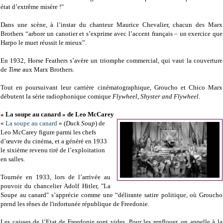
état d’extrême misère !"
Dans une scène, à l’instar du chanteur Maurice Chevalier, chacun des Marx
Brothers “arbore un canotier et s’exprime avec l’accent français – un exercice que
Harpo le muet réussit le mieux”.
En 1932, Horse Feathers s’avère un triomphe commercial, qui vaut la couverture
de
Time
aux Marx Brothers.
Tout en poursuivant leur carrière cinématographique, Groucho et Chico Marx
débutent la série radiophonique comique
Flywheel, Shyster and Flywheel
.
« La soupe au canard » de Leo McCarey
«
La soupe au canard
» (
Duck Soup
) de
Leo McCarey figure parmi les chefs
d’œuvre du cinéma, et a généré en 1933
le sixième revenu tiré de l’exploitation
en salles.
Tournée en 1933, lors de l’arrivée au
pouvoir du chancelier Adolf Hitler, "La
Soupe au canard" s’apprécie comme une “délirante satire politique, où Groucho
prend les rênes de l'infortunée république de Freedonie.
Les caisses de l’Etat de Freedonie sont vides. Pour les renflouer, on appelle à la