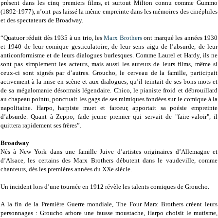
présent dans les cinq premiers films, et surtout Milton connu comme Gummo
(1892-1977), n’ont pas laissé la même empreinte dans les mémoires des cinéphiles
et des spectateurs de Broadway.
“Quatuor réduit dès 1935 à un trio, les
Marx Brothers
ont marqué les années 1930
et 1940 de leur comique gesticulatoire, de leur sens aigu de l’absurde, de leur
anticonformisme et de leurs dialogues burlesques. Comme Laurel et Hardy, ils ne
sont pas simplement les acteurs, mais aussi les auteurs de leurs films, même si
ceux-ci sont signés par d’autres. Groucho, le cerveau de la famille, participait
activement à la mise en scène et aux dialogues, qu’il teintait de ses bons mots et
de sa mégalomanie désormais légendaire. Chico, le pianiste froid et débrouillard
au chapeau pointu, ponctuait les gags de ses mimiques fondées sur le comique à la
napolitaine. Harpo, harpiste muet et farceur, apportait sa poésie empreinte
d’absurde. Quant à Zeppo, fade jeune premier qui servait de "faire-valoir", il
quittera rapidement ses frères”.
Broadway
Nés à New York dans une famille Juive d’artistes originaires d’Allemagne et
d’Alsace, les certains des Marx Brothers débutent dans le vaudeville, comme
chanteurs, dès les premières années du XXe siècle.
Un incident lors d’une tournée en 1912 révèle les talents comiques de Groucho.
A la fin de la Première Guerre mondiale, The Four Marx Brothers créent leurs
personnages : Groucho arbore une fausse moustache, Harpo choisit le mutisme,