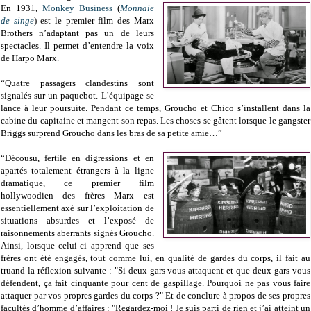
En 1931,
Monkey Business
(
Monnaie
de singe
) est le premier film des Marx
Brothers n’adaptant pas un de leurs
spectacles. Il permet d’entendre la voix
de Harpo Marx.
“Quatre passagers clandestins sont
signalés sur un paquebot. L’équipage se
lance à leur poursuite. Pendant ce temps, Groucho et Chico s’installent dans la
cabine du capitaine et mangent son repas. Les choses se gâtent lorsque le gangster
Briggs surprend Groucho dans les bras de sa petite amie…”
“Décousu, fertile en digressions et en
apartés totalement étrangers à la ligne
dramatique, ce premier film
hollywoodien des frères Marx est
essentiellement axé sur l’exploitation de
situations absurdes et l’exposé de
raisonnements aberrants signés Groucho.
Ainsi, lorsque celui-ci apprend que ses
frères ont été engagés, tout comme lui, en qualité de gardes du corps, il fait au
truand la réflexion suivante : "Si deux gars vous attaquent et que deux gars vous
défendent, ça fait cinquante pour cent de gaspillage. Pourquoi ne pas vous faire
attaquer par vos propres gardes du corps ?" Et de conclure à propos de ses propres
facultés d’homme d’affaires : "Regardez-moi ! Je suis parti de rien et j’ai atteint un