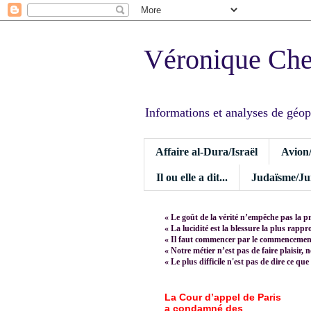
Véronique Ch
Informations et analyses de géopoli
Affaire al-Dura/Israël
Avion
Il ou elle a dit...
Judaïsme/Jui
« Le goût de la vérité n’empêche pas la p
« La lucidité est la blessure la plus rapp
« Il faut commencer par le commencement,
« Notre métier n’est pas de faire plaisir, 
« Le plus difficile n'est pas de dire ce que
La Cour d’appel de Paris
a condamné des