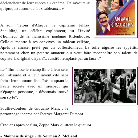
déclencheur de leur succès au cinéma. Un savoureux
quiproquo autour de faux tableaux... »
A son “retour d'Afrique, le capitaine Jeffrey
Spaulding, un célèbre explorateur, est l'invité
d'honneur de la richissime madame Rittenhouse.
Celle-ci montre à ses convives un tableau célèbre,
Après la chasse, prêté par un collectionneur. La toile aiguise les appétits,
notamment chez un peintre amateur qui veut faire reconnaître son talent de
copiste. L'original disparaît, aussitôt remplacé par un faux...”
Le “film laisse le champ libre à leur sens
de l'absurde et à leur inventivité sans
frein : leur humour déchaîné, moquant la
haute société avec un irrespect qui
n'épargne personne, a désormais trouvé
son style”.
Souffre-douleur de Groucho Marx : le
personnage incarné par l'actrice Margaret Dumont.
Cinq ans après ce film, Zeppo Marx quittera le quatuor.
« Monnaie de singe » de Norman Z. McLeod