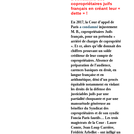
copropriétaires juifs
français en créant leur «
dette » !
En 2017, la Cour d’appel de
Paris
a condamné
injustement
M. B., copropriétaires Juifs
français, pour un prétendu «
arriéré de charges de copropriété
». Et ce, alors qu’elle donnait des
chiffres prouvant un solde
créditeur de leur compte de
copropriétaires. Absence de
préparation de l’audience,
carences basiques en droit, en
langue française et en
arithmétique, déni d’un procès
équitable notamment en violant
les droits de la défense des
justiciables juifs par une
partialité choquante et par une
mansuétude généreuse au
bénéfice du Syndicat des
copropriétaires et de son syndic
Foncia Paris fautifs… Les trois
magistrats de la Cour - Laure
Comte, Jean-Loup Carrière,
Frédéric Arbellot – ont infligé un