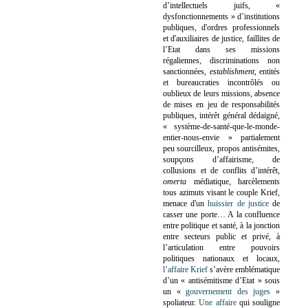
d’intellectuels juifs, «
dysfonctionnements » d’institutions
publiques, d'ordres professionnels
et d'auxiliaires de justice, faillites de
l’Etat dans ses missions
régaliennes, discriminations non
sanctionnées,
establishment
, entités
et bureaucraties incontrôlés ou
oublieux de leurs missions, absence
de mises en jeu de responsabilités
publiques, intérêt général dédaigné,
« système-de-santé-que-le-monde-
entier-nous-envie » partialement
peu sourcilleux, propos antisémites,
soupçons d’affairisme, de
collusions et de conflits d’intérêt,
omerta
médiatique, harcèlements
tous azimuts visant le couple Krief,
menace d'un
huissier de justice
de
casser une porte…
A la confluence
entre politique et santé, à la jonction
entre secteurs public et privé, à
l’articulation entre pouvoirs
politiques nationaux et locaux,
l’affaire Krief
s’avère emblématique
d’un « antisémitisme d’Etat » sous
un «
gouvernement des juges
»
spoliateur.
Une affaire
qui souligne