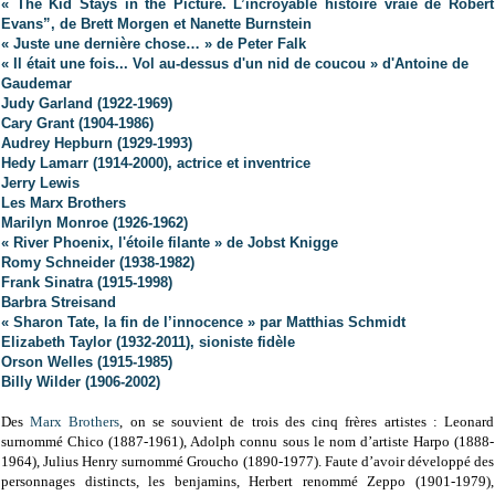
« The Kid Stays in the Picture. L’incroyable histoire vraie de Robert
Evans”, de Brett Morgen et Nanette Burnstein
« Juste une dernière chose… » de Peter Falk
« Il était une fois... Vol au-dessus d'un nid de coucou » d'Antoine de
Gaudemar
Judy Garland (1922-1969)
Cary Grant (1904-1986)
Audrey Hepburn (1929-1993)
Hedy Lamarr (1914-2000), actrice et inventrice
Jerry Lewis
Les Marx Brothers
Marilyn Monroe (1926-1962)
« River Phoenix, l'étoile filante » de Jobst Knigge
Romy Schneider (1938-1982)
Frank Sinatra (1915-1998)
Barbra Streisand
« Sharon Tate, la fin de l’innocence » par Matthias Schmidt
Elizabeth Taylor (1932-2011), sioniste fidèle
Orson Welles (1915-1985)
Billy Wilder (1906-2002)
Des
Marx Brothers
, on se souvient de trois des cinq frères artistes : Leonard
surnommé Chico (1887-1961), Adolph connu sous le nom d’artiste Harpo (1888-
1964), Julius Henry surnommé Groucho (1890-1977). Faute d’avoir développé des
personnages distincts, les benjamins, Herbert renommé Zeppo (1901-1979),