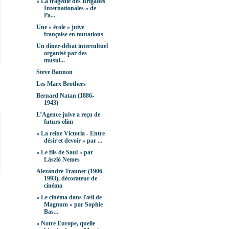
« La tragédie des Brigades
Internationales » de
Pa...
Une « école » juive
française en mutations
Un dîner-débat intercultuel
organisé par des
musul...
Steve Bannon
Les Marx Brothers
Bernard Natan (1886-
1943)
L’Agence juive a reçu de
futurs olim
« La reine Victoria - Entre
désir et devoir » par ...
« Le fils de Saul » par
László Nemes
Alexandre Trauner (1906-
1993), décorateur de
cinéma
« Le cinéma dans l'œil de
Magnum » par Sophie
Bas...
« Notre Europe, quelle