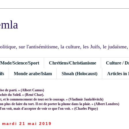
emla
tique, sur l'antisémitisme, la culture, les Juifs, le judaïsme, I
/Mode/Science/Sport
Chrétiens/Christianisme
Culture / D
fs
Monde arabe/Islam
Shoah (Holocaust)
Articles in
rise de parti. » (Albert Camus)
rochée du Soleil. » (René Char).
 et le commencement de tout est le courage. » (Vladimir Jankélévitch)
non plus de faire du tort. Il est de porter la plume dans la plaie. » (Albert Londres)
 l'on voit, mais d'accepter de voir ce que l'on voit. » (Charles Péguy)
mardi 21 mai 2019