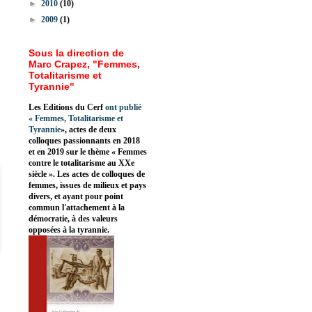
►
2010
(10)
►
2009
(1)
Sous la direction de
Marc Crapez, "Femmes,
Totalitarisme et
Tyrannie"
Les Editions du Cerf
ont publié
«
Femmes, Totalitarisme et
Tyrannie
», actes de deux
colloques passionnants en 2018
et en 2019 sur le thème « Femmes
contre le totalitarisme au XXe
siècle ». Les actes de colloques de
femmes, issues de milieux et pays
divers, et ayant pour point
commun l'attachement à la
démocratie, à des valeurs
opposées à la tyrannie.