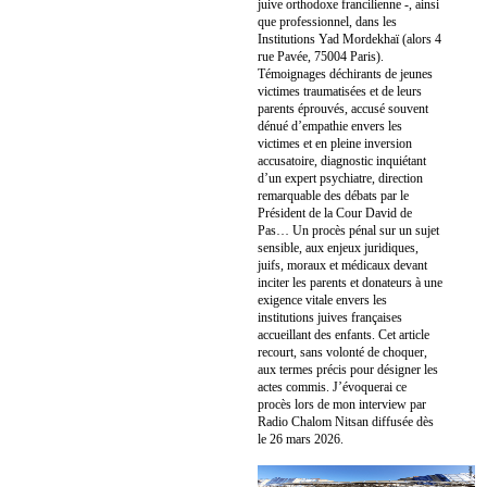
juive orthodoxe francilienne -, ainsi
que professionnel, dans les
Institutions Yad Mordekhaï (alors 4
rue Pavée, 75004 Paris).
Témoignages déchirants de jeunes
victimes traumatisées et de leurs
parents éprouvés, accusé souvent
dénué d’empathie envers les
victimes et en pleine inversion
accusatoire, diagnostic inquiétant
d’un expert psychiatre, direction
remarquable des débats par le
Président de la Cour David de
Pas… Un procès pénal sur un sujet
sensible, aux enjeux juridiques,
juifs, moraux et médicaux devant
inciter les parents et donateurs à une
exigence vitale envers les
institutions juives françaises
accueillant des enfants. Cet article
recourt, sans volonté de choquer,
aux termes précis pour désigner les
actes commis. J’évoquerai ce
procès lors de mon interview par
Radio Chalom Nitsan diffusée dès
le 26 mars 2026.