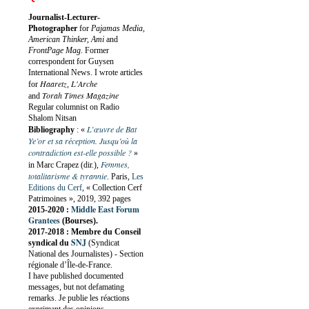
Journalist-Lecturer-
Photographer
for
Pajamas Media,
American Thinker, Ami
and
FrontPage Mag
. Former
correspondent for Guysen
International News. I wrote articles
Haaretz
L'Arche
for
,
Torah Times Magazine
and
Regular columnist on Radio
Shalom Nitsan
L’œuvre de Bat
Bibliography
:
«
Ye’or et sa réception. Jusqu’où la
contradiction est-elle possible ?
»
Femmes,
in Marc Crapez (dir.),
totalitarisme & tyrannie
. Paris,
Les
Editions du Cerf
, « Collection Cerf
Patrimoines », 2019, 392 pages
Middle East Forum
2015-2020 :
Grantees
(Bourses).
2017-2018 : Membre du Conseil
SNJ
syndical du
(Syndicat
National des Journalistes) - Section
régionale d’Île-de-France.
I have published documented
messages, but not defamating
remarks. Je publie les réactions