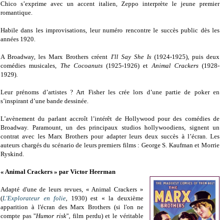
Chico s’exprime avec un accent italien, Zeppo interprète le jeune premier
romantique.
Habile dans les improvisations, leur numéro rencontre le succès public dès les
années 1920.
A Broadway, les Marx Brothers créent
I'll Say She Is
(1924-1925), puis deux
comédies musicales,
The Cocoanuts
(1925-1926) et
Animal Crackers
(1928-
1929).
Leur prénoms d’artistes ? Art Fisher les crée lors d’une partie de poker en
s’inspirant d’une bande dessinée.
L’avènement du parlant accroît l’intérêt de Hollywood pour des comédies de
Broadway. Paramount, un des principaux studios hollywoodiens, signent un
contrat avec les Marx Brothers pour adapter leurs deux succès à l’écran. Les
auteurs chargés du scénario de leurs premiers films : George S. Kaufman et Morrie
Ryskind.
« Animal Crackers » par Victor Heerman
Adapté d'une de leurs revues, « Animal Crackers »
(
L'Explorateur en folie
,
1930) est « la deuxième
apparition à l'écran des Marx Brothers (si l'on ne
compte pas "
Humor risk
", film perdu) et le véritable