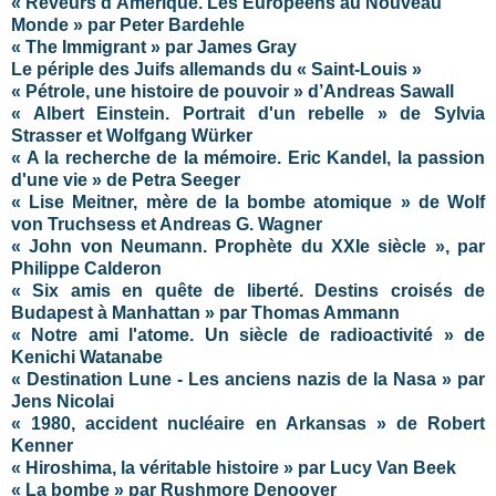
« Rêveurs d’Amérique. Les Européens au Nouveau
Monde » par Peter Bardehle
« The Immigrant » par James Gray
Le périple des Juifs allemands du « Saint-Louis »
« Pétrole, une histoire de pouvoir » d’Andreas Sawall
« Albert Einstein. Portrait d'un rebelle » de Sylvia
Strasser et Wolfgang Würker
« A la recherche de la mémoire. Eric Kandel, la passion
d'une vie » de Petra Seeger
« Lise Meitner, mère de la bombe atomique » de Wolf
von Truchsess et Andreas G. Wagner
« John von Neumann. Prophète du XXIe siècle », par
Philippe Calderon
« Six amis en quête de liberté. Destins croisés de
Budapest à Manhattan » par Thomas Ammann
« Notre ami l'atome. Un siècle de radioactivité » de
Kenichi Watanabe
« Destination Lune - Les anciens nazis de la Nasa » par
Jens Nicolai
« 1980, accident nucléaire en Arkansas » de Robert
Kenner
« Hiroshima, la véritable histoire » par Lucy Van Beek
« La bombe » par Rushmore Denooyer