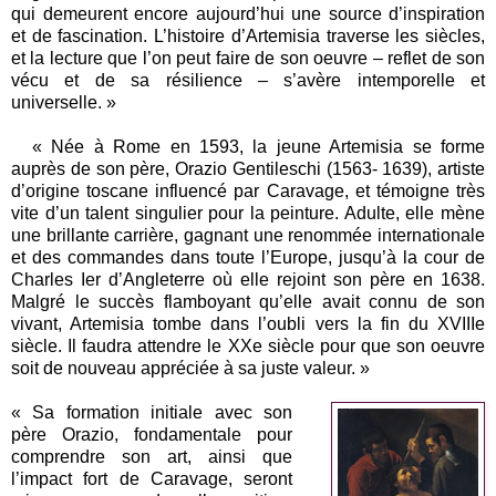
qui demeurent encore aujourd’hui une source d’inspiration
et de fascination. L’histoire d’Artemisia traverse les siècles,
et la lecture que l’on peut faire de son oeuvre – reflet de son
vécu et de sa résilience – s’avère intemporelle et
universelle. »
« Née à Rome en 1593, la jeune Artemisia se forme
auprès de son père, Orazio Gentileschi (1563- 1639), artiste
d’origine toscane influencé par Caravage, et témoigne très
vite d’un talent singulier pour la peinture. Adulte, elle mène
une brillante carrière, gagnant une renommée internationale
et des commandes dans toute l’Europe, jusqu’à la cour de
Charles Ier d’Angleterre où elle rejoint son père en 1638.
Malgré le succès flamboyant qu’elle avait connu de son
vivant, Artemisia tombe dans l’oubli vers la fin du XVIIIe
siècle. Il faudra attendre le XXe siècle pour que son oeuvre
soit de nouveau appréciée à sa juste valeur. »
« Sa formation initiale avec son
père Orazio, fondamentale pour
comprendre son art, ainsi que
l’impact fort de Caravage, seront