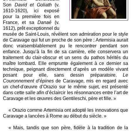
Son
David et Goliath
(v.
1610-1620), ici exposé
pour la première fois en
France, et sa
Danaé
(v.
1612), prêt exceptionnel du
musée de Saint-Louis, révèlent son admiration pour le style
de Caravage qui fut un proche de son père ; Artemisia aurait
donc vraisemblablement pu le rencontrer pendant son
enfance. Jusqu’à la fin de sa carrière, elle conservera un
traitement du clair-obscur et un sens du pathos hérités du
maître lombard. Elle emprunte également à ce dernier sa
technique, peignant directement d’après un modèle vivant
posant pour elle, sans dessin préparatoire.
Le
Couronnement d’épines
de Caravage, mis en regard avec
un chef-d'œuvre d’Orazio sur le même sujet, est présenté
dans cette salle afin d’éclaircir les résonnances entre l’art de
Caravage et les œuvres des Gentileschi, père et fille. »
« Orazio comme Artemisia ont adopté les innovations que
Caravage a lancées à Rome au début du siècle. »
« Mais, tandis que son père, fidèle à la tradition de la