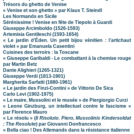
Trésors du ghetto de Venise
« Venise et son ghetto » par Klaus T. Steindl
Les Normands en Sicile
Sérénissime ! Venise en fête de Tiepolo à Guardi
Giuseppe Arcimboldo (1526-1593)
Artemisia Gentileschi (1593-1654)
« Le jardin d'Éden. Un petit bijou vénitien : l’artichaut
violet » par Emanuela Casentini
Cuisines des terroirs : la Toscane
« Giuseppe Garibaldi - Le combattant à la chemise rouge
par Martin Betz
Dante Alighieri (1265-1321)
Giuseppe Verdi (1813-1901)
Margherita Sarfatti (1880-1961)
« Le jardin des Finzi-Contini » de Vittorio De Sica
Carlo Levi (1902-1975)
« Le maire, Mussolini et le musée » de Piergiorgio Curzi
« Leone Ginzburg, un intellectuel contre le fascisme »
par Florence Mauro
« Le résolu » (
Il Risoluto. Piero, Mussolinis Kindersoldat
; The Resolute
) par Giovanni Donfrancesco
« Bella ciao ! Des Allemands dans la résistance italienne