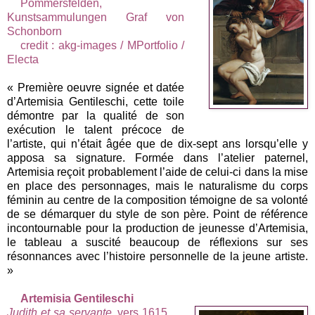
Pommersfelden,
Kunstsammulungen Graf von
Schonborn
credit : akg-images / MPortfolio /
Electa
« Première oeuvre signée et datée
d’Artemisia Gentileschi, cette toile
démontre par la qualité de son
exécution le talent précoce de
l’artiste, qui n’était âgée que de dix-sept ans lorsqu’elle y
apposa sa signature. Formée dans l’atelier paternel,
Artemisia reçoit probablement l’aide de celui-ci dans la mise
en place des personnages, mais le naturalisme du corps
féminin au centre de la composition témoigne de sa volonté
de se démarquer du style de son père. Point de référence
incontournable pour la production de jeunesse d’Artemisia,
le tableau a suscité beaucoup de réflexions sur ses
résonnances avec l’histoire personnelle de la jeune artiste.
»
Artemisia Gentileschi
Judith et sa servante
, vers 1615,