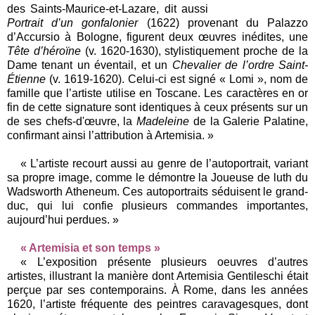
des Saints-Maurice-et-Lazare, dit aussi
Portrait d’un gonfalonier
(1622) provenant du Palazzo
d’Accursio à Bologne, figurent deux œuvres inédites, une
Tête d’héroïne
(v. 1620-1630), stylistiquement proche de la
Dame tenant un éventail, et un
Chevalier de l’ordre Saint-
Étienne
(v. 1619-1620). Celui-ci est signé « Lomi », nom de
famille que l’artiste utilise en Toscane. Les caractères en or
fin de cette signature sont identiques à ceux présents sur un
de ses chefs-d'œuvre, la
Madeleine
de la Galerie Palatine,
confirmant ainsi l’attribution à Artemisia. »
« L’artiste recourt aussi au genre de l’autoportrait, variant
sa propre image, comme le démontre la Joueuse de luth du
Wadsworth Atheneum. Ces autoportraits séduisent le grand-
duc, qui lui confie plusieurs commandes importantes,
aujourd’hui perdues. »
« Artemisia et son temps »
« L’exposition présente plusieurs oeuvres d’autres
artistes, illustrant la manière dont Artemisia Gentileschi était
perçue par ses contemporains. À Rome, dans les années
1620, l’artiste fréquente des peintres caravagesques, dont