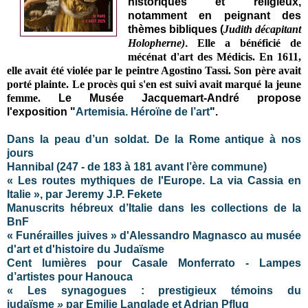
historiques et religieux,
notamment en peignant des
thèmes bibliques (
Judith décapitant
Holopherne)
.
Elle a bénéficié de
mécénat d'art des Médicis. En 1611,
elle avait été violée par le peintre Agostino Tassi. Son père avait
porté plainte. Le procès qui s'en est suivi avait marqué la jeune
femme.
Le Musée Jacquemart-André propose
l'exposition "
Artemisia. Héroïne de l’art
".
Dans la peau d’un soldat. De la Rome antique à nos
jours
Hannibal (247 - de 183 à 181 avant l’ère commune)
« Les routes mythiques de l'Europe. La via Cassia en
Italie », par Jeremy J.P. Fekete
Manuscrits hébreux d’Italie dans les collections de la
BnF
« Funérailles juives » d'Alessandro Magnasco au musée
d'art et d'histoire du Judaïsme
Cent lumières pour Casale Monferrato - Lampes
d’artistes pour Hanouca
« Les synagogues : prestigieux témoins du
judaïsme
»
par Emilie Langlade et Adrian Pflug