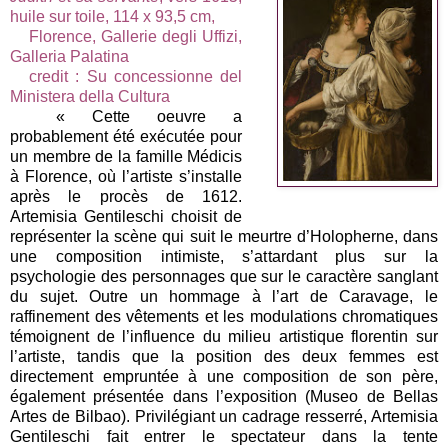
huile sur toile, 114 x 93,5 cm,
Florence, Gallerie degli Uffizi,
Galleria Palatina
credit : Su concessionne del
Ministera
della Cultura
« Cette oeuvre a
probablement été exécutée pour
un membre de la famille Médicis
à Florence, où l’artiste s’installe
après le procès de 1612.
Artemisia Gentileschi choisit de
représenter la scène qui suit le meurtre d’Holopherne, dans
une composition intimiste, s’attardant plus sur la
psychologie des personnages que sur le caractère sanglant
du sujet. Outre un hommage à l’art de Caravage, le
raffinement des vêtements et les modulations chromatiques
témoignent de l’influence du milieu artistique florentin sur
l’artiste, tandis que la position des deux femmes est
directement empruntée à une composition de son père,
également présentée dans l’exposition (Museo de Bellas
Artes de Bilbao). Privilégiant un cadrage resserré, Artemisia
Gentileschi fait entrer le spectateur dans la tente