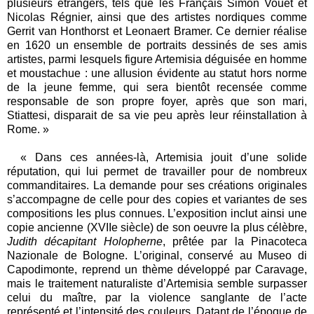
plusieurs étrangers, tels que les Français Simon Vouet et
Nicolas Régnier, ainsi que des artistes nordiques comme
Gerrit van Honthorst et Leonaert Bramer. Ce dernier réalise
en 1620 un ensemble de portraits dessinés de ses amis
artistes, parmi lesquels figure Artemisia déguisée en homme
et moustachue : une allusion évidente au statut hors norme
de la jeune femme, qui sera bientôt recensée comme
responsable de son propre foyer, après que son mari,
Stiattesi, disparait de sa vie peu après leur réinstallation à
Rome. »
« Dans ces années-là, Artemisia jouit d’une solide
réputation, qui lui permet de travailler pour de nombreux
commanditaires. La demande pour ses créations originales
s’accompagne de celle pour des copies et variantes de ses
compositions les plus connues. L’exposition inclut ainsi une
copie ancienne (XVIIe siècle) de son oeuvre la plus célèbre,
Judith décapitant Holopherne
, prêtée par la Pinacoteca
Nazionale de Bologne. L’original, conservé au Museo di
Capodimonte, reprend un thème développé par Caravage,
mais le traitement naturaliste d’Artemisia semble surpasser
celui du maître, par la violence sanglante de l’acte
représenté et l’intensité des couleurs. Datant de l’époque de