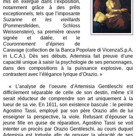
mis en exergue dans l’exposition,
notamment grâce à des prêts
exceptionnels, tels que l’imposante
Suzanne et les vieillards
(Pommersfelden, Schloss
Weissenstein), sa première œuvre
signée et datée, et le
Couronnement d’épines
de
Caravage (collection de la Banca Popolare di VicenzaS.p.A.
in L.C.A.). Dès ses débuts, Artemisia fait preuve d’une
capacité unique à saisir la psychologie de ses personnages,
dans des compositions à la puissance explosive, qui
contrastent avec l’élégance lyrique d’Orazio. »
« L’analyse de l’oeuvre d’Artemisia Gentileschi est
difficilement séparable de celle de son destin, même s’il
serait réducteur de comprendre son art uniquement à la
lueur de sa vie. En 1611, son existence bascule : le peintre
Agostino Tassi, employé par son père Orazio afin de lui
enseigner la perspective, la viole. Refusant d’épouser la
jeune fille en guise de réparation, Agostino Tassi se voit
intenter un procès par Orazio Gentileschi, au cours duquel
Artemisia est torturée afin de prouver la véracité de ses