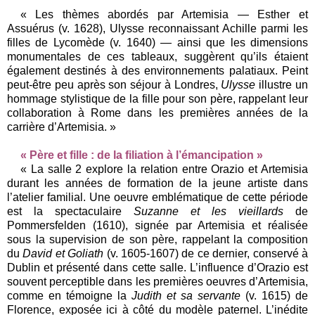
« Les thèmes abordés par Artemisia — Esther et
Assuérus (v. 1628), Ulysse reconnaissant Achille parmi les
filles de Lycomède (v. 1640) — ainsi que les dimensions
monumentales de ces tableaux, suggèrent qu’ils étaient
également destinés à des environnements palatiaux. Peint
peut-être peu après son séjour à Londres,
Ulysse
illustre un
hommage stylistique de la fille pour son père, rappelant leur
collaboration à Rome dans les premières années de la
carrière d’Artemisia. »
« Père et fille : de la filiation à l’émancipation »
« La salle 2 explore la relation entre Orazio et Artemisia
durant les années de formation de la jeune artiste dans
l’atelier familial. Une oeuvre emblématique de cette période
est la spectaculaire
Suzanne et les vieillards
de
Pommersfelden (1610), signée par Artemisia et réalisée
sous la supervision de son père, rappelant la composition
du
David et Goliath
(v. 1605-1607) de ce dernier, conservé à
Dublin et présenté dans cette salle. L’influence d’Orazio est
souvent perceptible dans les premières oeuvres d’Artemisia,
comme en témoigne la
Judith et sa servante
(v. 1615) de
Florence, exposée ici à côté du modèle paternel. L’inédite