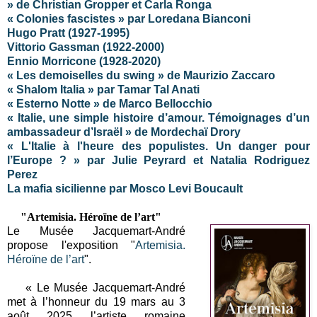
» de Christian Gropper et Carla Ronga
« Colonies fascistes » par Loredana Bianconi
Hugo Pratt (1927-1995)
Vittorio Gassman (1922-2000)
Ennio Morricone (1928-2020)
« Les demoiselles du swing » de Maurizio Zaccaro
« Shalom Italia » par Tamar Tal Anati
« Esterno Notte » de Marco Bellocchio
« Italie, une simple histoire d’amour. Témoignages d’un
ambassadeur d’Israël » de Mordechaï Drory
« L'Italie à l'heure des populistes. Un danger pour
l’Europe ? » par Julie Peyrard et Natalia Rodriguez
Perez
La mafia sicilienne par Mosco Levi Boucault
"
Artemisia. Héroïne de l’art"
Le Musée Jacquemart-André
propose l'exposition "
Artemisia.
Héroïne de l’art
".
« Le Musée Jacquemart-André
met à l’honneur du 19 mars au 3
août 2025 l’artiste romaine