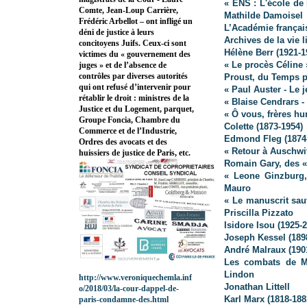
« ENS : L'école de
Comte, Jean-Loup Carrière,
Mathilde Damoisel
Frédéric Arbellot – ont infligé un
L’Académie français
déni de justice à leurs
Archives de la vie l
concitoyens Juifs. Ceux-ci sont
Hélène Berr (1921-1
victimes du « gouvernement des
« Le procès Céline
juges » et de l’absence de
contrôles par diverses autorités
Proust, du Temps p
qui ont refusé d’intervenir pour
« Paul Auster - Le 
rétablir le droit : ministres de la
« Blaise Cendrars 
Justice et du Logement, parquet,
« Ô vous, frères h
Groupe Foncia, Chambre du
Colette (1873-1954)
Commerce et de l’Industrie,
Edmond Fleg (1874-1
Ordres des avocats et des
« Retour à Auschwit
huissiers de justice de Paris, etc.
Romain Gary, des « 
« Leone Ginzburg, 
Mauro
« Le manuscrit sau
Priscilla Pizzato
Isidore Isou (1925-
Joseph Kessel (189
André Malraux (190
Les combats de Mi
Lindon
http://www.veroniquechemla.inf
Jonathan Littell
o/2018/03/la-cour-dappel-de-
Karl Marx (1818-188
paris-condamne-des.html