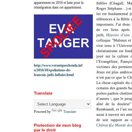
appartement en 2016 et lutte pour la
fidèles (Chagall, M
réintégration dans cet appartement.
Roger Stéphane…) et 
lui est fondamental (
références à la Bible 
importants. J’ai donc
de ces liens après
juifs,
Histoire d’une f
colloque "Malraux et 
s'est tenu à l’Univer
christianisme est fond
joué sur la culture 
l’Evangéliste, Franço
http://www.veroniquechemla.inf
victimes des premier
o/2016/10/spoliations-de-
Jésus est plus ambiv
francais-juifs-laffaire.html
n’est pas ce que le Chr
La chose capitale du ch
certains des grands Sag
Translate
poètes parfois chréti
d’autres -, que le peup
aîné de la douleur" 
Rembrandt, et l’art ro
Powered by
Translate
aussi à travers ses am
de son rapport au c
Protection de mon blog
Chéron
(
Le Monde des
par le droit