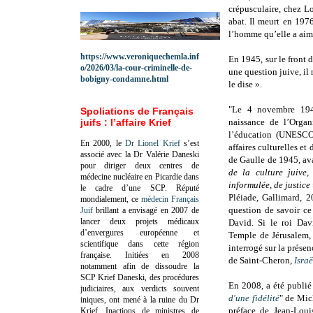
crépusculaire, chez L
abat. Il meurt en 197
l’homme qu’elle a aimé
https://www.veroniquechemla.inf
En 1945, sur le front 
o/2026/03/la-cour-criminelle-de-
une question juive, il 
bobigny-condamne.html
le dise ».
"Le 4 novembre 1946
Spoliations de Français
juifs : l’affaire Krief
naissance de l’Organ
l’éducation (UNESCO)
En 2000, le
Dr Lionel Krief
s’est
affaires culturelles e
associé avec la Dr Valérie Daneski
de Gaulle de 1945, av
pour diriger deux centres de
de la culture juive,
médecine nucléaire en Picardie dans
informulée, de justice
le cadre d’une SCP.
Réputé
Pléiade, Gallimard, 2
mondialement, ce
médecin Français
question de savoir ce
Juif
brillant a envisagé en 2007 de
lancer deux projets médicaux
David. Si le roi Dav
d’envergures européenne et
Temple de Jérusalem, 
scientifique dans cette région
interrogé sur la prése
française.
Initiées en 2008
de Saint-Cheron,
Isra
notamment afin de dissoudre la
SCP Krief Daneski, des procédures
En 2008, a été publié
judiciaires, aux verdicts souvent
d'une fidélité
" de Mic
iniques, ont mené à la ruine du Dr
préface de Jean-Loui
Krief.
Inactions de ministres de