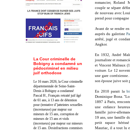
romancier, Roland M
couple se sépare défi
de nouveau avec Louis
prend pour compagne S
Avant de se rendre en
auprès du galeriste
Pa
arrêté, jugé et cond
Angkor.
En 1932, André Malra
La Cour criminelle de
journaliste et romanciè
Bobigny a condamné un
et Vincent Malraux (1
pédocriminel en milieu
voiture. Le 12 novemb
juif orthodoxe
une gare corrézienne.
son épouse juive soit 
Le 16 mars 2026, la Cour criminelle
départementale de Seine-Saint-
Denis à Bobigny a condamné
En 2010 parait la
b
Pascal H., Français retraité juif âgé
Dominique Bona. "Lor
de 61 ans, à 13 ans de détention
1897 à Paris, rencont
pour (tentative d’)atteintes sexuelles
une enfance heureus
(incestueuse) par majeur sur
famille juive-alleman
mineurs de 15 ans, corruption de
19 ans, une famille do
mineurs de 15 ans et viols
petit rapace hériss
(incestueux) par majeur sur mineurs
Mauriac, il a tout lu
de 15 ans. Des
infractions commises