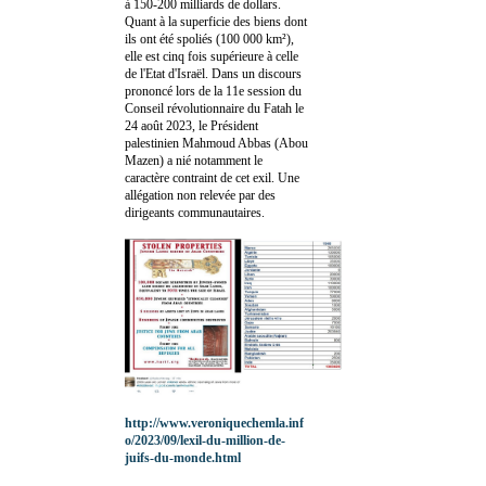
à 150-200 milliards de dollars.
Quant à la superficie des biens dont
ils ont été spoliés (100 000 km²),
elle est cinq fois supérieure à celle
de l'Etat d'Israël. Dans un discours
prononcé lors de la 11e session du
Conseil révolutionnaire du Fatah le
24 août 2023, le Président
palestinien Mahmoud Abbas (Abou
Mazen) a nié notamment le
caractère contraint de cet exil. Une
allégation non relevée par des
dirigeants communautaires.
http://www.veroniquechemla.inf
o/2023/09/lexil-du-million-de-
juifs-du-monde.html