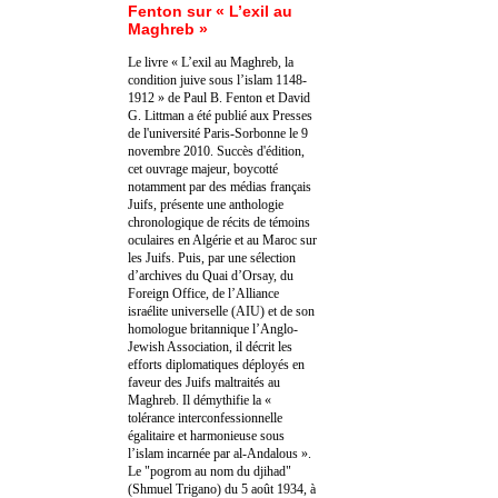
Fenton sur « L’exil au
Maghreb »
Le livre « L’exil au Maghreb, la
condition juive sous l’islam 1148-
1912 » de Paul B. Fenton et David
G. Littman a été publié aux Presses
de l'université Paris-Sorbonne le 9
novembre 2010. Succès d'édition,
cet ouvrage majeur, boycotté
notamment par des médias français
Juifs, présente une anthologie
chronologique de récits de témoins
oculaires en Algérie et au Maroc sur
les Juifs. Puis, par une sélection
d’archives du Quai d’Orsay, du
Foreign Office, de l’Alliance
israélite universelle (AIU) et de son
homologue britannique l’Anglo-
Jewish Association, il décrit les
efforts diplomatiques déployés en
faveur des Juifs maltraités au
Maghreb. Il démythifie la «
tolérance interconfessionnelle
égalitaire et harmonieuse sous
l’islam incarnée par al-Andalous ».
Le "pogrom au nom du djihad"
(Shmuel Trigano) du 5 août 1934, à