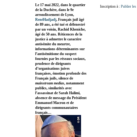
Le 17 mai 2022, dans le quartier
Inscription à :
Publier le
de la Duchère, dans le 9e
arrondissement de Lyon,
RenéHadjadj
, Français juif âgé
de 89 ans, a été tué et défenestré
par un voisin, Rachid Kheniche,
âgé de 50 ans. Réticences de la
justice à admettre le caractère
antisémite du meurtre,
informations déterminantes sur
l’antisémitisme du suspect
fournies par les réseaux sociaux,
prudence de dirigeants
d’organisations juives
françaises, émotion profonde des
Français juifs, silence de
mainstream medias
, notamment
publics, similarités avec
l’assassinat de Sarah Halimi,
absence de message du Président
Emmanuel Macron et de
dirigeants communautaires
français…