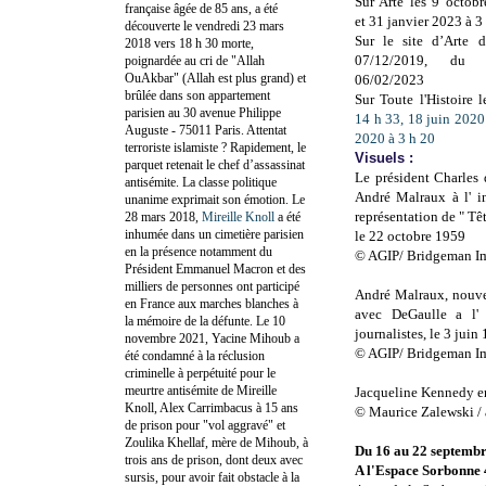
Sur Arte les 9 octob
française âgée de 85 ans, a été
et
31 janvier 2023 à 3
découverte le vendredi 23 mars
Sur le site d’Arte 
2018 vers 18 h 30 morte,
07/12/2019, du 
poignardée au cri de "Allah
OuAkbar" (Allah est plus grand) et
06/02/2023
brûlée dans son appartement
Sur Toute l'Histoire 
parisien au 30 avenue Philippe
14 h 33, 18 juin 2020
Auguste - 75011 Paris. Attentat
2020 à 3 h 20
terroriste islamiste ? Rapidement, le
Visuels :
parquet retenait le chef d’assassinat
Le président Charles d
antisémite. La classe politique
André Malraux à l' i
unanime exprimait son émotion. Le
représentation de " Têt
28 mars 2018,
Mireille Knoll
a été
inhumée dans un cimetière parisien
le 22 octobre 1959
en la présence notamment du
© AGIP/ Bridgeman I
Président Emmanuel Macron et des
milliers de personnes ont participé
André Malraux, nouvea
en France aux marches blanches à
avec DeGaulle a l'
la mémoire de la défunte. Le 10
journalistes, le 3 juin
novembre 2021, Yacine Mihoub a
© AGIP/ Bridgeman I
été condamné à la réclusion
criminelle à perpétuité pour le
meurtre antisémite de Mireille
Jacqueline Kennedy en
Knoll, Alex Carrimbacus à 15 ans
© Maurice Zalewski /
de prison pour "vol aggravé" et
Zoulika Khellaf, mère de Mihoub, à
Du 16 au 22 septemb
trois ans de prison, dont deux avec
A l'Espace Sorbonne
sursis, pour avoir fait obstacle à la