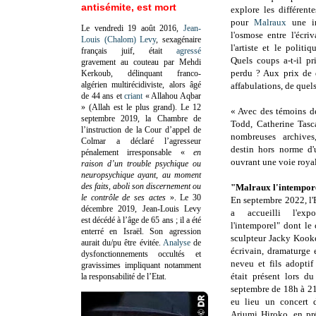
antisémite, est mort
explore les différent
pour
Malraux
une im
Le vendredi 19 août 2016,
Jean-
l'osmose entre l'écri
Louis (Chalom) Levy
, sexagénaire
l'artiste et le polit
français juif, était
agressé
Quels coups a-t-il p
gravement au couteau par Mehdi
perdu ? Aux prix de 
Kerkoub, délinquant franco-
algérien multirécidiviste, alors âgé
affabulations, de quel
de 44 ans et
criant
« Allahou Aqbar
» (Allah est le plus grand). Le 12
« Avec des témoins de
septembre 2019, la Chambre de
Todd, Catherine Tasca
l’instruction de la Cour d’appel de
nombreuses archives
Colmar a déclaré l’agresseur
destin hors norme d'
pénalement irresponsable
«
en
ouvrant une voie royal
raison d’un trouble psychique ou
neuropsychique ayant, au moment
des faits, aboli son discernement ou
"Malraux l'intempor
le contrôle de ses actes
»
. Le 30
En septembre 2022, l
décembre 2019, Jean-Louis Levy
a accueilli l'expo
est décédé à l’âge de 65 ans ; il a été
l'intemporel" dont le
enterré en Israël. Son agression
sculpteur Jacky Kook
aurait du/pu être évitée.
Analyse
de
écrivain, dramaturge e
dysfonctionnements occultés et
neveu et fils adopt
gravissimes impliquant notamment
était présent lors d
la responsabilité de l’Etat.
septembre de 18h à 21
eu lieu un concert 
Ariumi Hiroko, en pré