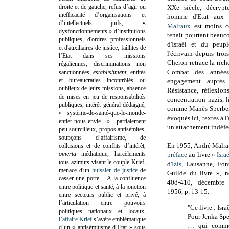
droite et de gauche, refus d’agir ou
XXe siècle, décrypte
inefficacité d’organisations et
homme d'Etat aux 
d’intellectuels juifs, «
Malraux
est moins c
dysfonctionnements » d’institutions
tenait pourtant beauco
publiques, d'ordres professionnels
d'Israël et du peupl
et d'auxiliaires de justice, faillites de
l'écrivain depuis tro
l’Etat dans ses missions
Cheron retrace la rich
régaliennes, discriminations non
Combat des années 
sanctionnées,
establishment
, entités
et bureaucraties incontrôlés ou
engagement auprès 
oublieux de leurs missions, absence
Résistance, réflexio
de mises en jeu de responsabilités
concentration nazis, l
publiques, intérêt général dédaigné,
comme Manès Sperber,
« système-de-santé-que-le-monde-
évoqués ici, textes à 
entier-nous-envie » partialement
un attachement indéfec
peu sourcilleux, propos antisémites,
soupçons d’affairisme, de
En 1955, André Malra
collusions et de conflits d’intérêt,
omerta
médiatique, harcèlements
préface
au livre «
Isra
tous azimuts visant le couple Krief,
d'
Izis
, Lausanne, Fon
menace d'un
huissier de justice
de
Guilde du livre », 
casser une porte…
A la confluence
408-410, décembre 
entre politique et santé, à la jonction
1956, p. 13-15.
entre secteurs public et privé, à
l’articulation entre pouvoirs
"Ce livre : Isr
politiques nationaux et locaux,
Pour Jenka Spe
l’affaire Krief
s’avère emblématique
… qui comme
d’un « antisémitisme d’Etat » sous