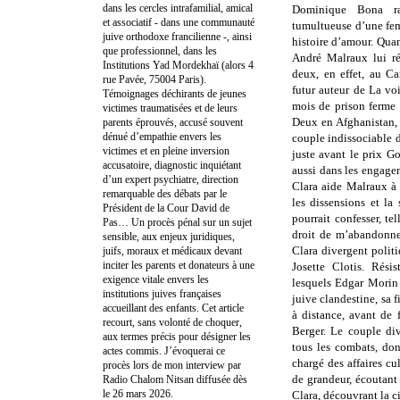
dans les cercles intrafamilial, amical
Dominique Bona ra
et associatif - dans une communauté
tumultueuse d’une fem
juive orthodoxe francilienne -, ainsi
histoire d’amour. Qua
que professionnel, dans les
André Malraux lui ré
Institutions Yad Mordekhaï (alors 4
deux, en effet, au C
rue Pavée, 75004 Paris).
futur auteur de La vo
Témoignages déchirants de jeunes
mois de prison ferme e
victimes traumatisées et de leurs
Deux en Afghanistan, 
parents éprouvés, accusé souvent
dénué d’empathie envers les
couple indissociable d
victimes et en pleine inversion
juste avant le prix 
accusatoire, diagnostic inquiétant
aussi dans les engage
d’un expert psychiatre, direction
Clara aide Malraux à 
remarquable des débats par le
les dissensions et la
Président de la Cour David de
pourrait confesser, te
Pas… Un procès pénal sur un sujet
droit de m’abandonne
sensible, aux enjeux juridiques,
Clara divergent polit
juifs, moraux et médicaux devant
inciter les parents et donateurs à une
Josette Clotis. Rési
exigence vitale envers les
lesquels Edgar Morin 
institutions juives françaises
juive clandestine, sa f
accueillant des enfants. Cet article
à distance, avant de 
recourt, sans volonté de choquer,
Berger. Le couple div
aux termes précis pour désigner les
tous les combats, don
actes commis. J’évoquerai ce
chargé des affaires cu
procès lors de mon interview par
de grandeur, écoutant 
Radio Chalom Nitsan diffusée dès
le 26 mars 2026.
Clara, découvrant la ci