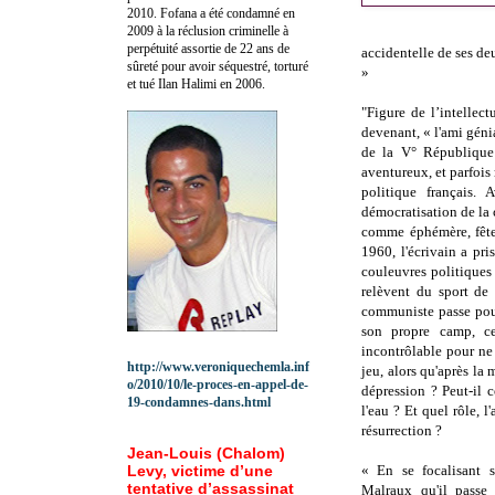
2010.
Fofana a été c
ondamné en
2009 à la réclusion criminelle à
perpétuité assortie de 22 ans de
accidentelle de ses de
sûreté pour avoir séquestré, torturé
»
et tué Ilan Halimi en 2006.
"Figure de l’intellec
devenant, « l'ami géni
de la V° République 
aventureux, et parfoi
politique français. 
démocratisation de la 
comme éphémère, fête
1960, l'écrivain a pris
couleuvres politiques 
relèvent du sport de
communiste passe pour
son propre camp, ce
incontrôlable pour ne
http://www.veroniquechemla.inf
jeu, alors qu'après la 
o/2010/10/le-proces-en-appel-de-
dépression ? Peut-il co
19-condamnes-dans.html
l'eau ? Et quel rôle, l
résurrection ?
Jean-Louis (Chalom)
Levy, victime d’une
« En se focalisant 
tentative d’assassinat
Malraux
qu'il passe