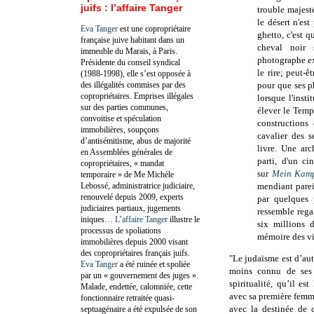
juifs : l’affaire Tanger
trouble majesté
le désert n'es
Eva Tanger
est une copropriétaire
ghetto, c'est 
française juive habitant dans un
cheval noir 
immeuble du Marais, à Paris.
photographe exp
Présidente du conseil syndical
le rire; peut-ê
(1988-1998), elle s’est opposée à
des illégalités commises par des
pour que ses p
copropriétaires. Emprises illégales
lorsque l'inst
sur des parties communes,
élever le Templ
convoitise et spéculation
constructions
immobilières, soupçons
cavalier des 
d’antisémitisme, abus de majorité
livre. Une arc
en Assemblées générales de
parti, d'un c
copropriétaires, « mandat
sur
Mein Kam
temporaire » de Me Michèle
Lebossé, administratrice judiciaire,
mendiant parei
renouvelé depuis 2009, experts
par quelques 
judiciaires partiaux, jugements
ressemble regar
iniques…
L’affaire Tanger
illustre le
six millions d
processus de spoliations
mémoire des vi
immobilières depuis 2000 visant
des copropriétaires français juifs.
"Le judaïsme est d’aut
Eva Tanger
a été ruinée et spoliée
moins connu de ses
par un « gouvernement des juges ».
spiritualité, qu’il es
Malade, endettée, calomniée, cette
avec sa première fem
fonctionnaire retraitée quasi-
avec la destinée de c
septuagénaire a été expulsée de son