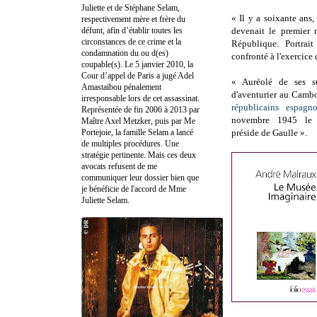
Juliette et de Stéphane Selam,
« Il y a soixante ans
respectivement mère et frère du
défunt, afin d’établir toutes les
devenait le premier 
circonstances de ce crime et la
République. Portrait
condamnation du ou d(es)
confronté à l'exercice
coupable(s). Le 5 janvier 2010, la
Cour d’appel de Paris a jugé Adel
« Auréolé de ses su
Amastaibou pénalement
d'aventurier au Camb
irresponsable lors de cet assassinat.
républicains espagno
Représentée de fin 2006 à 2013 par
novembre 1945 le 
Maître Axel Metzker, puis par Me
Portejoie, la famille Selam a lancé
préside de Gaulle ».
de multiples procédures. Une
stratégie pertinente. Mais ces deux
avocats refusent de me
communiquer leur dossier bien que
je bénéficie de l'accord de Mme
Juliette Selam.