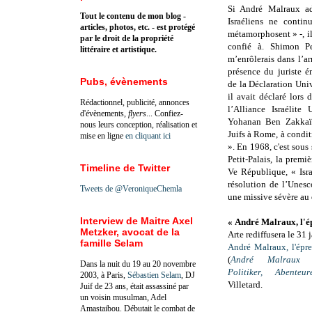
Si André Malraux adm
Tout le contenu de mon blog -
Israéliens ne continu
articles, photos, etc. - est protégé
métamorphosent » -, il 
par le droit de la propriété
confié à. Shimon Pe
littéraire et artistique.
m’enrôlerais dans l’a
présence du juriste 
Pubs, évènements
de la Déclaration Uni
il avait déclaré lors 
Rédactionnel, publicité, annonces
l’Alliance Israélite
d'évènements,
flyers
... Confiez-
Yohanan Ben Zakkaï 
nous leurs conception, réalisation et
Juifs à Rome, à condit
mise en ligne
en cliquant ici
». En 1968, c'est sous
Petit-Palais, la premi
Timeline de Twitter
Ve République, « Isra
résolution de l’Unesc
Tweets de @VeroniqueChemla
une missive sévère au
Interview de Maitre Axel
«
André Malraux, l'é
Metzker, avocat de la
Arte rediffusera le
31 j
famille Selam
André Malraux, l'épr
(
André Malraux - 
Dans la nuit du 19 au 20 novembre
Politiker, Abenteur
2003, à Paris,
Sébastien Selam
, DJ
Villetard.
Juif de 23 ans, était assassiné par
un voisin musulman, Adel
Amastaibou. Débutait le combat de