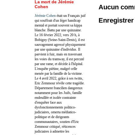
La mort de Jérémie
Aucun comm
Cohen
Jérémie Cohen
était un Français juif
Enregistre
qui souffrait d'un léger handicap
mental et portait souvent sa kippa
blanche. Battu par une quinzaine.
Le 16 février 2022, vers 20 h, à
Bobigny (Seine-Saint-Denis), il est
sauvagement agressé physiquement
par une quinzaine d'individus. Il
parvient à fuir, mais en traversant
les voies du tramway, il est percuté
par une rame, et décède à l'hôpital.
L'enquête piétine, malgré celle
menée par la famille de la victime.
Le 4 avril 2022, grâce à ses twitts,
Eric Zemmour révèle cette tragédie.
Département francilien dangereux
notamment pour les Juifs, famille
endeuillée et isolée contrainte
d'enquêter face aux
dysfonctionnements politico-
judiciaires, omerta médiatico-
politique et de dirigeants
communautaires, soutien d'Eric
Zemmour critiqué, réticences
judiciaires à admettre les