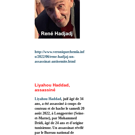
http://www.veroniquechemla.inf
o/2022/06/rene-hadjaj-un-
assassinat-antisemite.html
Liyahou Haddad,
assassiné
Liyahou Haddad
, juif âgé de 34
ans, a été assassiné à coups de
couteau et de hache le samedi 20
août 2022, à Longperrier (Seine-
et-Marne), par Mohammed
Dridi, âgé de 24 ans et d'origine
tunisienne. Un assassinat révélé
par le Bureau national de