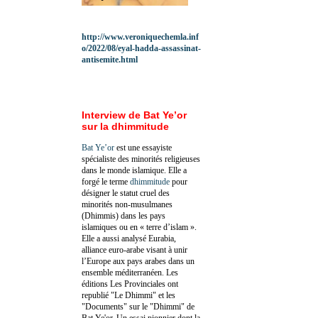
http://www.veroniquechemla.inf
o/2022/08/eyal-hadda-assassinat-
antisemite.html
Interview de Bat Ye’or
sur la dhimmitude
Bat Ye’or
est une essayiste
spécialiste des minorités religieuses
dans le monde islamique. Elle a
forgé le terme
dhimmitude
pour
désigner le statut cruel des
minorités non-musulmanes
(Dhimmis) dans les pays
islamiques ou en « terre d’islam ».
Elle a aussi analysé Eurabia,
alliance euro-arabe visant à unir
l’Europe aux pays arabes dans un
ensemble méditerranéen. Les
éditions Les Provinciales ont
republié "Le Dhimmi" et les
"Documents" sur le "Dhimmi" de
Bat Ye'or. Un essai pionnier dont la