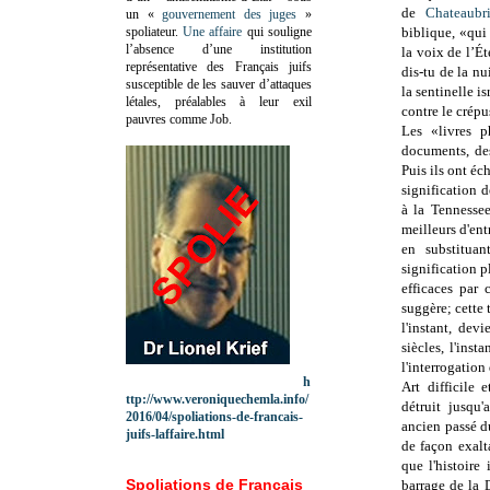
de
Chateaubr
un «
gouvernement des juges
»
spoliateur.
Une affaire
qui souligne
biblique, «qui
l’absence d’une institution
la voix de l’Ét
représentative des Français juifs
dis-tu de la nu
susceptible de les sauver d’attaques
la sentinelle i
létales, préalables à leur exil
contre le crépu
pauvres comme Job.
Les «livres p
documents, des
Puis ils ont éc
signification 
à la Tennessee
meilleurs d'ent
en substituan
signification 
efficaces par 
suggère; cette 
l'instant, devi
siècles, l'ins
l'interrogatio
h
Art difficile 
ttp://www.veroniquechemla.info/
détruit jusqu
2016/04/spoliations-de-francais-
ancien passé 
juifs-laffaire.html
de façon exalt
que l'histoire
Spoliations de Français
barrage de la 