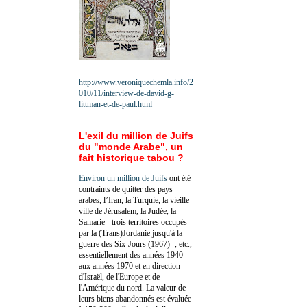
http://www.veroniquechemla.info/2
010/11/interview-de-david-g-
littman-et-de-paul.html
L'exil du million de Juifs
du "monde Arabe", un
fait historique tabou ?
Environ un million de Juifs
ont été
contraints de quitter des pays
arabes, l’Iran, la Turquie, la vieille
ville de Jérusalem, la Judée, la
Samarie - trois territoires occupés
par la (Trans)Jordanie jusqu'à la
guerre des Six-Jours (1967) -, etc.,
essentiellement des années 1940
aux années 1970 et en direction
d'Israël, de l'Europe et de
l'Amérique du nord. La valeur de
leurs biens abandonnés est évaluée