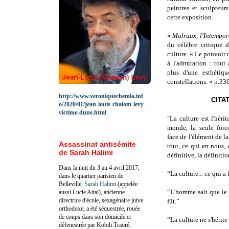
peintres et sculpteur
cette exposition.
«
Malraux, l'Intempor
du célèbre critique d
culture. « Le pouvoir d
à l'admiration : tout
plus d'une esthétiqu
constellations. » p.33
http://www.veroniquechemla.inf
CITA
o/2020/01/jean-louis-chalom-levy-
victime-dune.html
"La culture est l'héri
monde, la seule for
face de l'élément de la
Assassinat antisémite
tout, ce qui en nous,
de Sarah Halimi
définitive, la définitio
Dans la nuit du 3 au 4 avril 2017,
“La culture... ce qui a
dans le quartier parisien de
Belleville,
Sarah Halimi
(appelée
“L'homme sait que le m
aussi Lucie Attal), ancienne
directrice d'école, sexagénaire juive
fût.”
orthodoxe, a été séquestrée, rouée
de coups dans son domicile et
“La culture ne s'hérite
défenestrée par Kobili Traoré,