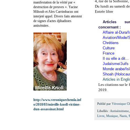
4, rue de la Sorbonne,
manifestation de la vérité par «
Du lundi au samedi de
destruction de preuves ». Yacine
Entrée libre
Mihoub et Alex Carrimbacus ont
interjeté appel. Divers faits attestent
de signes d'actes djihadistes
Articles 
antisémites.
concernant :
Affaire al-Dura/I
Aviation/Mode/S
Chrétiens
Culture
France
Il ou elle a dit...
Judaïsme/Juifs
Monde arabe/Is
Shoah (
Holocau
Articles in Engl
Les citations sur le 
2019.
http://www.veroniquechemla.inf
Publié par
Véronique C
o/2018/03/mireille-knoll-victime-
dun-assassinat.html
Libellés :
Antisémitisme
Livre
,
Musique
,
Nazis
,