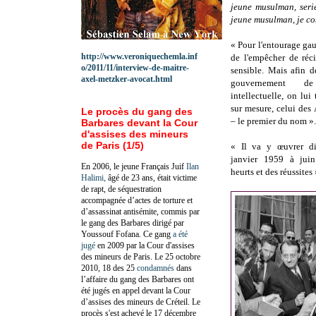
jeune musulman, seri
jeune musulman, je com
« Pour l'entourage gaul
http://www.veroniquechemla.inf
de l'empêcher de réci
o/2011/11/interview-de-maitre-
sensible. Mais afin d
axel-metzker-avocat.html
gouvernement d
intellectuelle, on lui 
sur mesure, celui des A
Le procès du gang des
– le premier du nom ».
Barbares devant la Cour
d'assises des mineurs
de Paris (1/5)
« Il va y œuvrer di
janvier 1959 à jui
En 2006, le jeune Français Juif
Ilan
heurts et des réussites 
Halimi,
âgé de 23 ans, était victime
de rapt, de séquestration
accompagnée d’actes de torture et
d’assassinat antisémite, commis par
le gang des Barbares dirigé par
Youssouf Fofana. Ce gang
a été
jugé
en 2009 par la Cour d'assises
des mineurs de Paris. Le 25 octobre
2010, 18 des 25
condamnés
dans
l’affaire du gang des Barbares ont
été jugés en appel devant la Cour
d’assises des mineurs de Créteil. Le
procès s'est achevé le 17 décembre