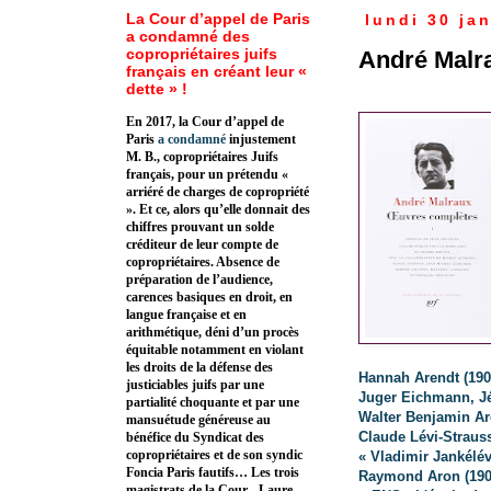
La Cour d’appel de Paris
lundi 30 ja
a condamné des
copropriétaires juifs
André Malra
français en créant leur «
dette » !
En 2017, la Cour d’appel de
Paris
a condamné
injustement
M. B., copropriétaires Juifs
français, pour un prétendu «
arriéré de charges de copropriété
». Et ce, alors qu’elle donnait des
chiffres prouvant un solde
créditeur de leur compte de
copropriétaires. Absence de
préparation de l’audience,
carences basiques en droit, en
langue française et en
arithmétique, déni d’un procès
équitable notamment en violant
les droits de la défense des
Hannah Arendt (190
justiciables juifs par une
Juger Eichmann, J
partialité choquante et par une
Walter Benjamin Ar
mansuétude généreuse au
Claude Lévi-Strauss
bénéfice du Syndicat des
copropriétaires et de son syndic
« Vladimir Jankélév
Foncia Paris fautifs… Les trois
Raymond Aron (190
magistrats de la Cour - Laure