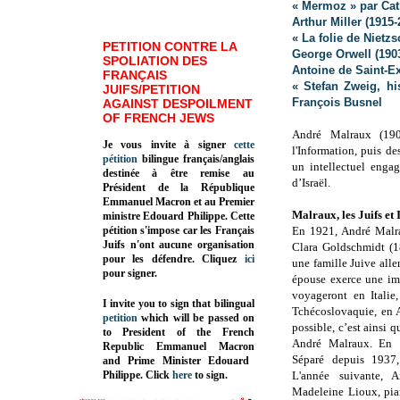
« Mermoz » par Cat
Arthur Miller (1915-
« La folie de Niet
PETITION CONTRE LA
George Orwell (190
SPOLIATION DES
Antoine de Saint-E
FRANÇAIS
« Stefan Zweig, hi
JUIFS/PETITION
François Busnel
AGAINST DESPOILMENT
OF FRENCH JEWS
André Malraux (1901
Je vous invite à signer
cette
l'Information, puis de
pétition
bilingue français/anglais
un intellectuel engag
destinée à être remise au
d’Israël.
Président de la République
Emmanuel Macron et au Premier
Malraux, les Juifs et 
ministre Edouard Philippe. Cette
pétition s'impose car les Français
En 1921, André Malr
Juifs n'ont aucune organisation
Clara Goldschmidt (1
pour les défendre. Cliquez
ici
une famille Juive all
pour signer.
épouse exerce une im
voyageront en Italie
I invite you to sign that bilingual
Tchécoslovaquie, en A
petition
which will be passed on
possible, c’est ainsi q
to President of the French
André Malraux. En 19
Republic
Emmanuel Macron
Séparé depuis 1937
and Prime Minister
Edouard
Philippe
.
Click
here
to sign.
L'année suivante, 
Madeleine Lioux, pia