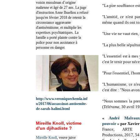
voisin musulman d’origine
“La pire souffrance es
malienne et âgé de 27 ans. La juge
d'instruction Anne Ihuellou a refusé
"L'amitié, ce n'est p
jusqu'en février 2018 de retenir la
même quand ils ont tor
circonstance aggravante
d'antisémitisme, et multiplie les
expertises psychiatriques. La
"Une vie ne vaut rien, 
famille a porté plainte contre la
police pour non assistance à
"La plus belle sépultu
personne en danger.
"L'essentiel est à mes 
c'est le tenir pour néce
"Pour l'essentiel, l'ho
"L'humanisme, ce n'est
c'est dire : "Nous avon
http://www.veroniquechemla.inf
“Nous sommes la premi
o/2017/06/assassinat-antisemite-
(
Télérama
, 30 avril 1
de-sarah-halimi.html
«
André Malraux
Mireille Knoll, victime
pouvoir
» par Xavier
d'un djihadiste ?
France, ARTE F
Productions, 2017, 54
Mireille Knoll
, veuve juive