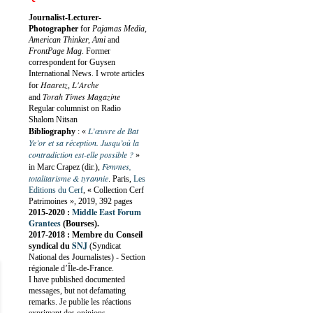
Journalist-Lecturer-
Photographer
for
Pajamas Media,
American Thinker, Ami
and
FrontPage Mag
. Former
correspondent for Guysen
International News. I wrote articles
Haaretz
L'Arche
for
,
Torah Times Magazine
and
Regular columnist on Radio
Shalom Nitsan
L’œuvre de Bat
Bibliography
:
«
Ye’or et sa réception. Jusqu’où la
contradiction est-elle possible ?
»
Femmes,
in Marc Crapez (dir.),
totalitarisme & tyrannie
. Paris,
Les
Editions du Cerf
, « Collection Cerf
Patrimoines », 2019, 392 pages
Middle East Forum
2015-2020 :
Grantees
(Bourses).
2017-2018 : Membre du Conseil
SNJ
syndical du
(Syndicat
National des Journalistes) - Section
régionale d’Île-de-France.
I have published documented
messages, but not defamating
remarks. Je publie les réactions