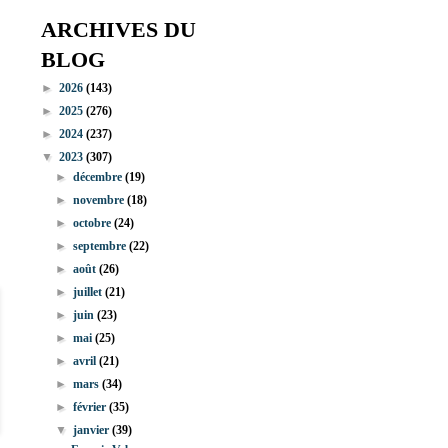
ARCHIVES DU
BLOG
►
2026
(143)
►
2025
(276)
►
2024
(237)
▼
2023
(307)
►
décembre
(19)
►
novembre
(18)
►
octobre
(24)
►
septembre
(22)
►
août
(26)
►
juillet
(21)
►
juin
(23)
►
mai
(25)
►
avril
(21)
►
mars
(34)
►
février
(35)
▼
janvier
(39)