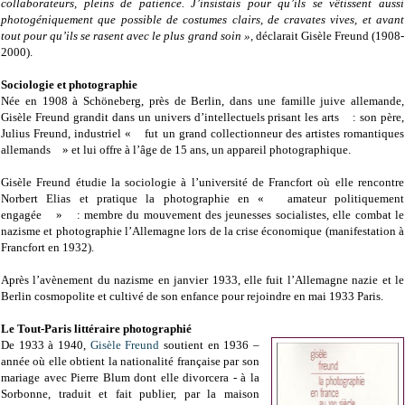
collaborateurs, pleins de patience. J’insistais pour qu’ils se vêtissent aussi
photogéniquement que possible de costumes clairs, de cravates vives, et avant
tout pour qu’ils se rasent avec le plus grand soin »,
déclarait Gisèle Freund (1908-
2000).
Sociologie et photographie
Née en 1908 à Schöneberg, près de Berlin, dans une famille juive allemande,
Gisèle Freund grandit dans un univers d’intellectuels prisant les arts : son père,
Julius Freund, industriel « fut un grand collectionneur des artistes romantiques
allemands » et lui offre à l’âge de 15 ans, un appareil photographique.
Gisèle Freund étudie la sociologie à l’université de Francfort où elle rencontre
Norbert Elias et pratique la photographie en « amateur politiquement
engagée » : membre du mouvement des jeunesses socialistes, elle combat le
nazisme et photographie l’Allemagne lors de la crise économique (manifestation à
Francfort en 1932).
Après l’avènement du nazisme en janvier 1933, elle fuit l’Allemagne nazie et le
Berlin cosmopolite et cultivé de son enfance pour rejoindre en mai 1933 Paris.
Le Tout-Paris littéraire photographié
De 1933 à 1940,
Gisèle Freund
soutient en 1936 –
année où elle obtient la nationalité française par son
mariage avec Pierre Blum dont elle divorcera - à la
Sorbonne, traduit et fait publier, par la maison