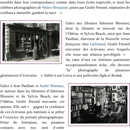
sensible dans leur correspondance comme dans leurs écrits respectifs, et dont les
célèbres photographies de
Walter Benjamin
prises par Gisèle Freund, empruntes de
confiance mutuelle, gardent la trace ».
Grâce aux libraires Adrienne Monnier,
dont la librairie se trouvait rue de
l’Odéon, et Sylvia Beach, ainsi que Jean
Paulhan, directeur de la
Nouvelle revue
française
chez
Gallimard
, Gisèle Freund
rencontre des écrivains avec lesquels
elle noue une relation privilégiée. «
Au cœur d’une vie littéraire parisienne
exceptionnellement riche, elle devient
"la" photographe de plusieurs
générations d’écrivains », fidèle à son Leica et aux pellicules Agfa et Kodak.
Grâce à Jean Paulhan et
André Malraux
,
et surtout dans les librairies d’Adrienne
Monnier et de Sylvia Beach, rue de
l’Odéon, Gisèle Freund rencontre ces
auteurs. Elle sait « gagner la confiance
de ces écrivains peu habitués à se prêter
à l’exercice du portrait photographique.
Férue de littérature, ses premiers
contacts avec eux sont d’ordre