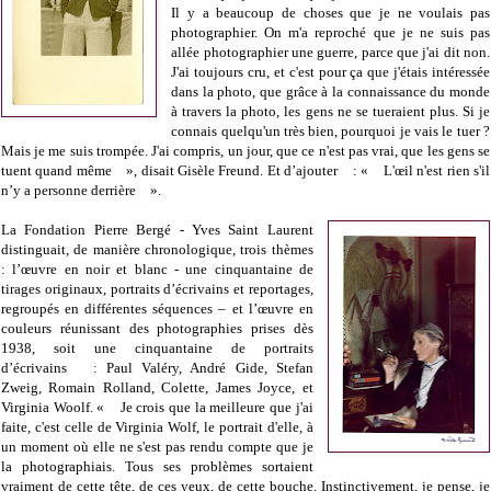
Il y a beaucoup de choses que je ne voulais pas
photographier. On m'a reproché que je ne suis pas
allée photographier une guerre, parce que j'ai dit non.
J'ai toujours cru, et c'est pour ça que j'étais intéressée
dans la photo, que grâce à la connaissance du monde
à travers la photo, les gens ne se tueraient plus. Si je
connais quelqu'un très bien, pourquoi je vais le tuer ?
Mais je me suis trompée. J'ai compris, un jour, que ce n'est pas vrai, que les gens se
tuent quand même », disait Gisèle Freund. Et d’ajouter : « L'œil n'est rien s'il
n’y a personne derrière ».
La Fondation Pierre Bergé - Yves Saint Laurent
distinguait, de manière chronologique, trois thèmes
: l’œuvre en noir et blanc
- une cinquantaine de
tirages originaux, portraits d’écrivains et reportages,
regroupés en différentes séquences – et l’œuvre en
couleurs réunissant des photographies prises dès
1938, soit une cinquantaine de portraits
d’écrivains : Paul Valéry, André Gide, Stefan
Zweig, Romain Rolland, Colette, James Joyce, et
Virginia Woolf. « Je crois que la meilleure que j'ai
faite, c'est celle de Virginia Wolf, le portrait d'elle, à
un moment où elle ne s'est pas rendu compte que je
la photographiais. Tous ses problèmes sortaient
vraiment de cette tête, de ces yeux, de cette bouche. Instinctivement, je pense, je