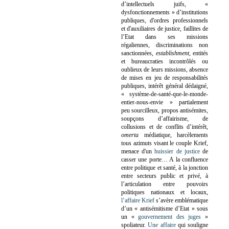
d’intellectuels juifs, «
dysfonctionnements » d’institutions
publiques, d'ordres professionnels
et d'auxiliaires de justice, faillites de
l’Etat dans ses missions
régaliennes, discriminations non
sanctionnées,
establishment
, entités
et bureaucraties incontrôlés ou
oublieux de leurs missions, absence
de mises en jeu de responsabilités
publiques, intérêt général dédaigné,
« système-de-santé-que-le-monde-
entier-nous-envie » partialement
peu sourcilleux, propos antisémites,
soupçons d’affairisme, de
collusions et de conflits d’intérêt,
omerta
médiatique, harcèlements
tous azimuts visant le couple Krief,
menace d'un
huissier de justice
de
casser une porte…
A la confluence
entre politique et santé, à la jonction
entre secteurs public et privé, à
l’articulation entre pouvoirs
politiques nationaux et locaux,
l’affaire Krief
s’avère emblématique
d’un « antisémitisme d’Etat » sous
un «
gouvernement des juges
»
spoliateur.
Une affaire
qui souligne