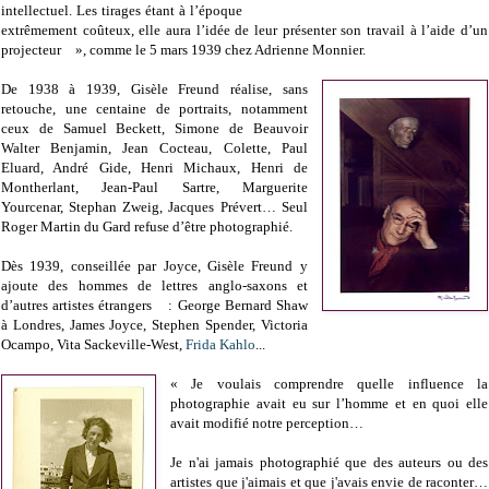
intellectuel. Les tirages étant à l’époque
extrêmement coûteux, elle aura l’idée de leur présenter son travail à l’aide d’un
projecteur », comme le 5 mars 1939 chez Adrienne Monnier.
De 1938 à 1939, Gisèle Freund réalise, sans
retouche, une centaine de portraits, notamment
ceux de Samuel Beckett, Simone de Beauvoir
Walter Benjamin, Jean Cocteau, Colette, Paul
Eluard, André Gide, Henri Michaux, Henri de
Montherlant, Jean-Paul Sartre, Marguerite
Yourcenar, Stephan Zweig, Jacques Prévert… Seul
Roger Martin du Gard refuse d’être photographié.
Dès 1939, conseillée par Joyce, Gisèle Freund y
ajoute des hommes de lettres anglo-saxons et
d’autres artistes étrangers : George Bernard Shaw
à Londres, James Joyce, Stephen Spender, Victoria
Ocampo, Vita Sackeville-West,
Frida Kahlo
...
« Je voulais comprendre quelle influence la
photographie avait eu sur l’homme et en quoi elle
avait modifié notre perception…
Je n'ai jamais photographié que des auteurs ou des
artistes que j'aimais et que j'avais envie de raconter…