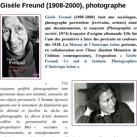
Gisèle Freund (1908-2000), photographe
Gisèle Freund
(1908-2000) était une
sociologue,
photographe portraitiste (écrivains, artistes) ainsi
que documentariste, et essayiste (
Photographie et
société
, 1974)
française d'origine allemande. E
lle fut
l'une des premières à faire des portraits en couleurs
dès 1938.
La
Maison de l’Amérique latine
présente,
en collaboration avec l’Imec (Institut Mémoires de
l'édition contemporaine), l’exposition «
Gisèle
Freund. Ce sud si lointain. Photographies
d'Amérique latine
».
« J’ai
toujours préféré photographier une
personne dans son intimité, entourée de
ses objets personnels. L’homme éprouve
parmi eux le sentiment de familiarité qui
le détend et facilite la tâche du
photographe. Le décor d’une demeure
reflète la personnalité de son
propriétaire. Mes « victimes »,
heureusement, se transformaient en