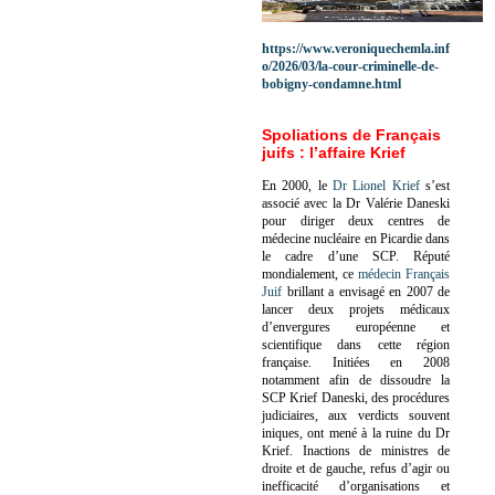
https://www.veroniquechemla.inf
o/2026/03/la-cour-criminelle-de-
bobigny-condamne.html
Spoliations de Français
juifs : l’affaire Krief
En 2000, le
Dr Lionel Krief
s’est
associé avec la Dr Valérie Daneski
pour diriger deux centres de
médecine nucléaire en Picardie dans
le cadre d’une SCP.
Réputé
mondialement, ce
médecin Français
Juif
brillant a envisagé en 2007 de
lancer deux projets médicaux
d’envergures européenne et
scientifique dans cette région
française.
Initiées en 2008
notamment afin de dissoudre la
SCP Krief Daneski, des procédures
judiciaires, aux verdicts souvent
iniques, ont mené à la ruine du Dr
Krief.
Inactions de ministres de
droite et de gauche, refus d’agir ou
inefficacité d’organisations et