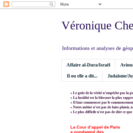
Véronique Ch
Informations et analyses de géopoli
Affaire al-Dura/Israël
Avion
Il ou elle a dit...
Judaïsme/Jui
« Le goût de la vérité n’empêche pas la p
« La lucidité est la blessure la plus rapp
« Il faut commencer par le commencement,
« Notre métier n’est pas de faire plaisir, 
« Le plus difficile n'est pas de dire ce que
La Cour d’appel de Paris
a condamné des