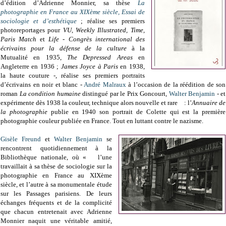
d’édition d’Adrienne Monnier, sa thèse
La
photographie en France au XIXème siècle, Essai de
sociologie et d’esthétique
; réalise ses premiers
photoreportages pour
VU, Weekly Illustrated
,
Time,
Paris Match
et
Life
-
Congrès international des
écrivains pour la défense de la culture
à la
Mutualité en 1935,
The Depressed Areas
en
Angleterre en 1936 ;
James Joyce à Paris
en 1938,
la haute couture -, réalise ses premiers portraits
d’écrivains en noir et blanc -
André Malraux
à l’occasion de la réédition de son
roman
La condition humaine
distingué par le Prix Goncourt,
Walter Benjamin
- et
expérimente dès 1938 la couleur, technique alors nouvelle et rare : l’
Annuaire de
la photographie
publie en 1940 son portrait de Colette qui est la première
photographie couleur publiée en France. Tout en luttant contre le nazisme.
Gisèle Freund
et
Walter Benjamin
se
rencontrent quotidiennement à la
Bibliothèque nationale, où « l’une
travaillait à sa thèse de sociologie sur la
photographie en France au XIXème
siècle, et l’autre à sa monumentale étude
sur les Passages parisiens. De leurs
échanges fréquents et de la complicité
que chacun entretenait avec Adrienne
Monnier naquit une véritable amitié,