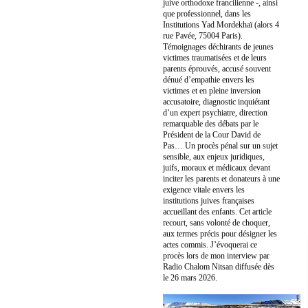
juive orthodoxe francilienne -, ainsi
que professionnel, dans les
Institutions Yad Mordekhaï (alors 4
rue Pavée, 75004 Paris).
Témoignages déchirants de jeunes
victimes traumatisées et de leurs
parents éprouvés, accusé souvent
dénué d’empathie envers les
victimes et en pleine inversion
accusatoire, diagnostic inquiétant
d’un expert psychiatre, direction
remarquable des débats par le
Président de la Cour David de
Pas… Un procès pénal sur un sujet
sensible, aux enjeux juridiques,
juifs, moraux et médicaux devant
inciter les parents et donateurs à une
exigence vitale envers les
institutions juives françaises
accueillant des enfants. Cet article
recourt, sans volonté de choquer,
aux termes précis pour désigner les
actes commis. J’évoquerai ce
procès lors de mon interview par
Radio Chalom Nitsan diffusée dès
le 26 mars 2026.