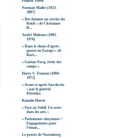
Francis Veber
Norman Mailer (1923-
2007)
« Des femmes au service du
Reich » de Christiane
R...
André Malraux (1901-
1976)
« Dans le chaos d'après-
guerre en Europe » de
Kurt...
« Gaétan Nocq, récits des
camps »
Harry S. Truman (1884-
1972)
« Avant et après Auschwitz
» par le général
Petrenko
Kamala Harris
« Face au Soleil. Un astre
dans les arts »
« Parisiennes citoyennes !
Engagements pour
l’éman...
Le procès de Nuremberg