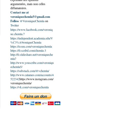
exprimant des opinions
argumentées, mais non celles
diffamatoires.
Contact me at
veroniquechemla5@gmail.com
@VeroniqueChemla
Follow
on
Twitter
https://www.facebook.com/veroniq
ue.chemla.7
https://independent.academia.edu/V
%C3%A9roniqueChemla
https://issuu.com/veroniquechemla
https://fr.scribd.com/chemla-3
http://fr.slideshare.net/veroniqueche
mla7
http://www.youscribe.com/veroniqu
echemla5/
https://substack.com/@vchemla/
http://www.calameo.com/accounts/4
522342
https://www.instagram.com/
veroniquechemla/
https://vk.com/veroniquechemla