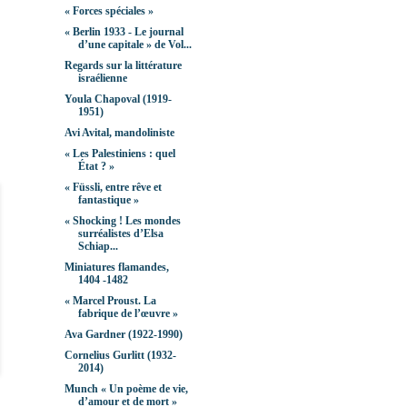
« Forces spéciales »
« Berlin 1933 - Le journal
dʼune capitale » de Vol...
Regards sur la littérature
israélienne
Youla Chapoval (1919-
1951)
Avi Avital, mandoliniste
« Les Palestiniens : quel
État ? »
« Füssli, entre rêve et
fantastique »
« Shocking ! Les mondes
surréalistes d’Elsa
Schiap...
Miniatures flamandes,
1404 -1482
« Marcel Proust. La
fabrique de l’œuvre »
Ava Gardner (1922-1990)
Cornelius Gurlitt (1932-
2014)
Munch « Un poème de vie,
d’amour et de mort »