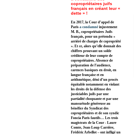
copropriétaires juifs
français en créant leur «
dette » !
En 2017, la Cour d’appel de
Paris
a condamné
injustement
M. B., copropriétaires Juifs
français, pour un prétendu «
arriéré de charges de copropriété
». Et ce, alors qu’elle donnait des
chiffres prouvant un solde
créditeur de leur compte de
copropriétaires. Absence de
préparation de l’audience,
carences basiques en droit, en
langue française et en
arithmétique, déni d’un procès
équitable notamment en violant
les droits de la défense des
justiciables juifs par une
partialité choquante et par une
mansuétude généreuse au
bénéfice du Syndicat des
copropriétaires et de son syndic
Foncia Paris fautifs… Les trois
magistrats de la Cour - Laure
Comte, Jean-Loup Carrière,
Frédéric Arbellot – ont infligé un