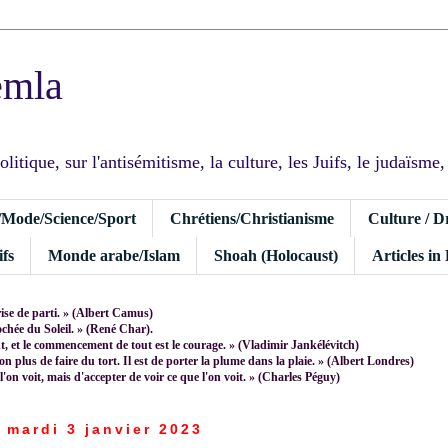
emla
tique, sur l'antisémitisme, la culture, les Juifs, le judaïsme, I
/Mode/Science/Sport
Chrétiens/Christianisme
Culture / D
fs
Monde arabe/Islam
Shoah (Holocaust)
Articles in
rise de parti. » (Albert Camus)
rochée du Soleil. » (René Char).
 et le commencement de tout est le courage. » (Vladimir Jankélévitch)
non plus de faire du tort. Il est de porter la plume dans la plaie. » (Albert Londres)
 l'on voit, mais d'accepter de voir ce que l'on voit. » (Charles Péguy)
mardi 3 janvier 2023