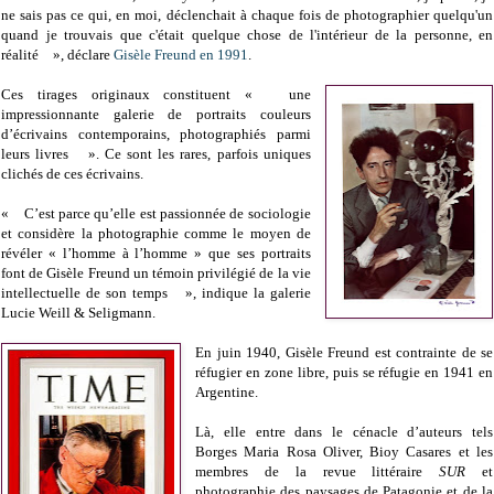
ne sais pas ce qui, en moi, déclenchait à chaque fois de photographier quelqu'un
quand je trouvais que c'était quelque chose de l'intérieur de la personne, en
réalité », déclare
Gisèle Freund en 1991
.
Ces tirages originaux constituent « une
impressionnante galerie de portraits couleurs
d’écrivains contemporains, photographiés parmi
leurs livres ». Ce sont les rares, parfois uniques
clichés de ces écrivains.
« C’est parce qu’elle est passionnée de sociologie
et considère la photographie comme le moyen de
révéler « l’homme à l’homme » que ses portraits
font de Gisèle Freund un témoin privilégié de la vie
intellectuelle de son temps », indique la galerie
Lucie Weill & Seligmann.
En juin 1940, Gisèle Freund est contrainte de se
réfugier en zone libre, puis se réfugie en 1941 en
Argentine.
Là, elle entre dans le cénacle d’auteurs tels
Borges Maria Rosa Oliver, Bioy Casares et les
membres de la revue littéraire
SUR
et
photographie des paysages de Patagonie et de la