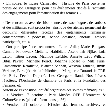
« En soirée, le musée Carnavalet – Histoire de Paris ouvre les
portes de son Orangerie pour des événements dédiés à l'actualité
des engagements pour l'émancipation des femmes. »
« Des rencontres avec des historiennes, des sociologues, des artistes
et des militantes sont proposées, ainsi que des ateliers permettant de
découvrir différentes facettes des engagements féministes
contemporains : podcasts, bande dessinée, chorale, ateliers
participatifs, etc. »
« Ont participé à ces rencontres : Laure Adler, Marie Bongars,
Camille Froidevaux-Metterie, Habibitch, Axelle Jah Njiké, Lola
Lafon, Titiou Lecoq, Mathilde Leïchlé, Annette Lévy-Willard,
Bibia Pavard, Michelle Perrot, Johanna Rocard & Mila Furie,
Emmanuelle Retaillaud, Blanche Sabbah, Wassyla Tamzali, Juylie
Verlaine, Barbi(e)turix, la bibliothèque Marguerite Durand, le CRR
de Paris, l’école Duperré, Les Georgette Sand, Nos Lèvres
révoltées, l’Orchestre de chambre de Paris et la Fondation des
Femmes, etc. »
Autour de l’exposition, ont été organisées ces soirées thématiques :
« • Vendredi 7 octobre : Paris Musées OFF Découverte &
CultureSecrets [plus d'informations p. 36]
• Vendredi 21 octobre : Histoire des femmes, archives, et