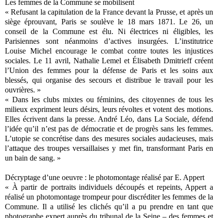
Les femmes de la Commune se mobilisent
« Refusant la capitulation de la France devant la Prusse, et après un
siège éprouvant, Paris se soulève le 18 mars 1871. Le 26, un
conseil de la Commune est élu. Ni électrices ni éligibles, les
Parisiennes sont néanmoins d’actives insurgées. L’institutrice
Louise Michel encourage le combat contre toutes les injustices
sociales. Le 11 avril, Nathalie Lemel et Élisabeth Dmitrieff créent
l’Union des femmes pour la défense de Paris et les soins aux
blessés, qui organise des secours et distribue le travail pour les
ouvrières. »
« Dans les clubs mixtes ou féminins, des citoyennes de tous les
milieux expriment leurs désirs, leurs révoltes et votent des motions.
Elles écrivent dans la presse. André Léo, dans La Sociale, défend
l’idée qu’il n’est pas de démocratie et de progrès sans les femmes.
L’utopie se concrétise dans des mesures sociales audacieuses, mais
l’attaque des troupes versaillaises y met fin, transformant Paris en
un bain de sang. »
Décryptage d’une oeuvre : le photomontage réalisé par E. Appert
« À partir de portraits individuels découpés et repeints, Appert a
réalisé un photomontage trompeur pour discréditer les femmes de la
Commune. Il a utilisé les clichés qu’il a pu prendre en tant que
photographe expert auprès du tribunal de la Seine – des femmes et