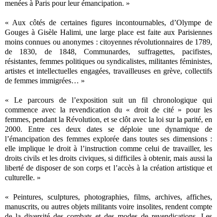
menées à Paris pour leur émancipation. »
« Aux côtés de certaines figures incontournables, d’Olympe de
Gouges à Gisèle Halimi, une large place est faite aux Parisiennes
moins connues ou anonymes : citoyennes révolutionnaires de 1789,
de 1830, de 1848, Communardes, suffragettes, pacifistes,
résistantes, femmes politiques ou syndicalistes, militantes féministes,
artistes et intellectuelles engagées, travailleuses en grève, collectifs
de femmes immigrées… »
« Le parcours de l’exposition suit un fil chronologique qui
commence avec la revendication du « droit de cité » pour les
femmes, pendant la Révolution, et se clôt avec la loi sur la parité, en
2000. Entre ces deux dates se déploie une dynamique de
l’émancipation des femmes explorée dans toutes ses dimensions :
elle implique le droit à l’instruction comme celui de travailler, les
droits civils et les droits civiques, si difficiles à obtenir, mais aussi la
liberté de disposer de son corps et l’accès à la création artistique et
culturelle. »
« Peintures, sculptures, photographies, films, archives, affiches,
manuscrits, ou autres objets militants voire insolites, rendent compte
de la diversité des combats et des modes de revendications. Les