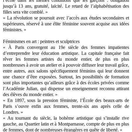
l’école dans les mêmes conditions que les garçons : obligation
jusqu’à 13 ans, gratuité, laïcité. Le retard de l’alphabétisation des
filles sera vite comblé. »
« La révolution se poursuit avec l’accès aux études secondaires et
supérieures, réservé à une élite féminine souvent acquise aux idées
féministes. »
Féminismes en art : peintres et sculptrices
« À Paris convergent au 19e siècle des femmes impatientes
d’entreprendre leur éducation artistique. La capitale française fait
rêver les femmes artistes du monde entier, de plus en plus
nombreuses à avoir un atelier et à pouvoir diffuser leur travail grâce,
entre autres, aux salons spécifiquement féminins qui leur donnent
une chance d’être exposées. Surtout, les possibilités de formation
sont plus importantes qu’ailleurs grâce à des écoles privées comme
l’Académie Julian, qui dispense un enseignement reconnu attirant
des élèves du monde entier. »
« En 1897, sous la pression féministe, l’École des beaux-arts de
Paris s’ouvre enfin aux femmes, trente-six ans après celle de
Londres. »
« Au tournant du siècle, la bohème artistique qui s’installe rive
gauche, au Quartier latin et à Montparnasse, compte de plus en plus
de femmes, dont de nombreuses étrangères en quête de liberté. »