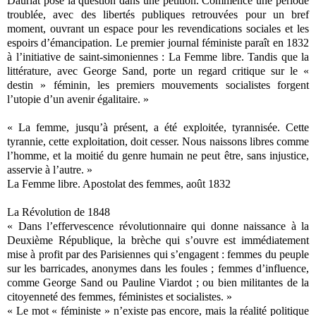
Dauriat pose la question dans une pétition. Commence une période
troublée, avec des libertés publiques retrouvées pour un bref
moment, ouvrant un espace pour les revendications sociales et les
espoirs d’émancipation. Le premier journal féministe paraît en 1832
à l’initiative de saint-simoniennes : La Femme libre. Tandis que la
littérature, avec George Sand, porte un regard critique sur le «
destin » féminin, les premiers mouvements socialistes forgent
l’utopie d’un avenir égalitaire. »
« La femme, jusqu’à présent, a été exploitée, tyrannisée. Cette
tyrannie, cette exploitation, doit cesser. Nous naissons libres comme
l’homme, et la moitié du genre humain ne peut être, sans injustice,
asservie à l’autre. »
La Femme libre. Apostolat des femmes, août 1832
La Révolution de 1848
« Dans l’effervescence révolutionnaire qui donne naissance à la
Deuxième République, la brèche qui s’ouvre est immédiatement
mise à profit par des Parisiennes qui s’engagent : femmes du peuple
sur les barricades, anonymes dans les foules ; femmes d’influence,
comme George Sand ou Pauline Viardot ; ou bien militantes de la
citoyenneté des femmes, féministes et socialistes. »
« Le mot « féministe » n’existe pas encore, mais la réalité politique