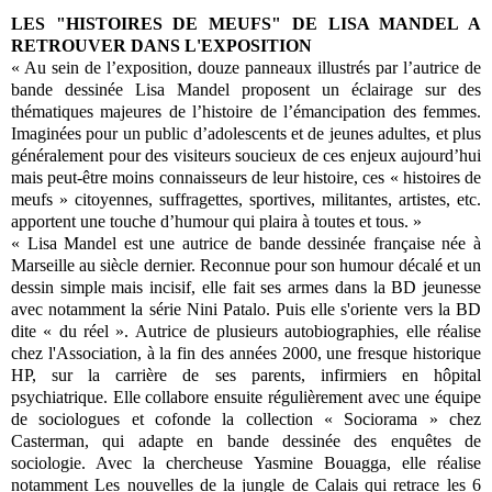
LES "HISTOIRES DE MEUFS" DE LISA MANDEL A
RETROUVER DANS L'EXPOSITION
« Au sein de l’exposition, douze panneaux illustrés par l’autrice de
bande dessinée Lisa Mandel proposent un éclairage sur des
thématiques majeures de l’histoire de l’émancipation des femmes.
Imaginées pour un public d’adolescents et de jeunes adultes, et plus
généralement pour des visiteurs soucieux de ces enjeux aujourd’hui
mais peut-être moins connaisseurs de leur histoire, ces « histoires de
meufs » citoyennes, suffragettes, sportives, militantes, artistes, etc.
apportent une touche d’humour qui plaira à toutes et tous. »
« Lisa Mandel est une autrice de bande dessinée française née à
Marseille au siècle dernier.
Reconnue pour son humour décalé et un
dessin simple mais incisif, elle fait ses armes dans la BD jeunesse
avec notamment la série Nini Patalo. Puis elle s'oriente vers la BD
dite « du réel ». Autrice de plusieurs autobiographies, elle réalise
chez l'Association, à la fin des années 2000, une fresque historique
HP, sur la carrière de ses parents, infirmiers en hôpital
psychiatrique. Elle collabore ensuite régulièrement avec une équipe
de sociologues et cofonde la collection « Sociorama » chez
Casterman, qui adapte en bande dessinée des enquêtes de
sociologie. Avec la chercheuse Yasmine Bouagga, elle réalise
notamment Les nouvelles de la jungle de Calais qui retrace les 6