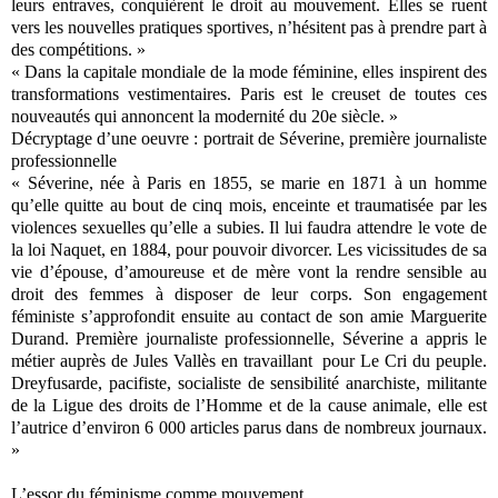
leurs entraves, conquièrent le droit au mouvement. Elles se ruent
vers les nouvelles pratiques sportives, n’hésitent pas à prendre part à
des compétitions. »
« Dans la capitale mondiale de la mode féminine, elles inspirent des
transformations vestimentaires. Paris est le creuset de toutes ces
nouveautés qui annoncent la modernité du 20e siècle. »
Décryptage d’une oeuvre : portrait de Séverine, première journaliste
professionnelle
« Séverine, née à Paris en 1855, se marie en 1871 à un homme
qu’elle quitte au bout de cinq mois, enceinte et traumatisée par les
violences sexuelles qu’elle a subies. Il lui faudra attendre le vote de
la loi Naquet, en 1884, pour pouvoir divorcer. Les vicissitudes de sa
vie d’épouse, d’amoureuse et de mère vont la rendre sensible au
droit des femmes à disposer de leur corps. Son engagement
féministe s’approfondit ensuite au contact de son amie Marguerite
Durand. Première journaliste professionnelle, Séverine a appris le
métier auprès de Jules Vallès en travaillant pour Le Cri du peuple.
Dreyfusarde, pacifiste, socialiste de sensibilité anarchiste, militante
de la Ligue des droits de l’Homme et de la cause animale, elle est
l’autrice d’environ 6 000 articles parus dans de nombreux journaux.
»
L’essor du féminisme comme mouvement