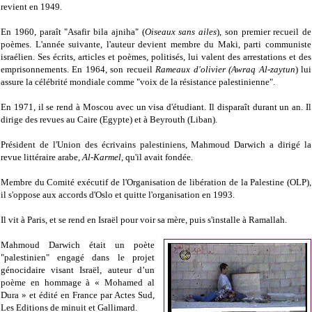
revient en 1949.
En 1960, paraît "Asafir bila ajniha" (
Oiseaux sans ailes
), son premier recueil de
poèmes. L'année suivante, l'auteur devient membre du Maki, parti communiste
israélien. Ses écrits, articles et poèmes, politisés, lui valent des arrestations et des
emprisonnements. En 1964, son recueil
Rameaux d'olivier (Awraq Al-zaytun
) lui
assure la célébrité mondiale comme "voix de la résistance palestinienne".
En 1971, il se rend à Moscou avec un visa d'étudiant. Il disparaît durant un an. Il
dirige des revues au Caire (Egypte) et à Beyrouth (Liban).
Président de l'Union des écrivains palestiniens, Mahmoud Darwich a dirigé la
revue littéraire arabe,
Al-Karmel
, qu'il avait fondée.
Membre du Comité exécutif de l'Organisation de libération de la Palestine (OLP),
il s'oppose aux accords d'Oslo et quitte l'organisation en 1993.
Il vit à Paris, et se rend en Israël pour voir sa mère, puis s'installe à Ramallah.
Mahmoud Darwich
était un poète
"palestinien" engagé dans le projet
génocidaire visant Israël, auteur d’un
poème en hommage à « Mohamed al
Dura » et édité en France par Actes Sud,
Les Editions de minuit et Gallimard.