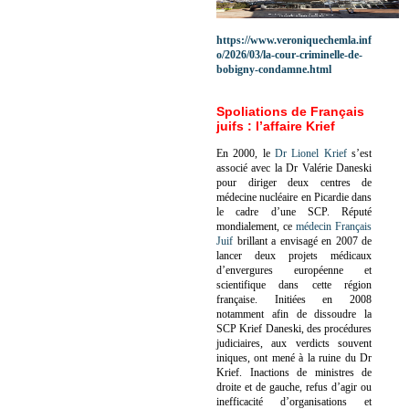
https://www.veroniquechemla.inf
o/2026/03/la-cour-criminelle-de-
bobigny-condamne.html
Spoliations de Français
juifs : l’affaire Krief
En 2000, le
Dr Lionel Krief
s’est
associé avec la Dr Valérie Daneski
pour diriger deux centres de
médecine nucléaire en Picardie dans
le cadre d’une SCP.
Réputé
mondialement, ce
médecin Français
Juif
brillant a envisagé en 2007 de
lancer deux projets médicaux
d’envergures européenne et
scientifique dans cette région
française.
Initiées en 2008
notamment afin de dissoudre la
SCP Krief Daneski, des procédures
judiciaires, aux verdicts souvent
iniques, ont mené à la ruine du Dr
Krief.
Inactions de ministres de
droite et de gauche, refus d’agir ou
inefficacité d’organisations et