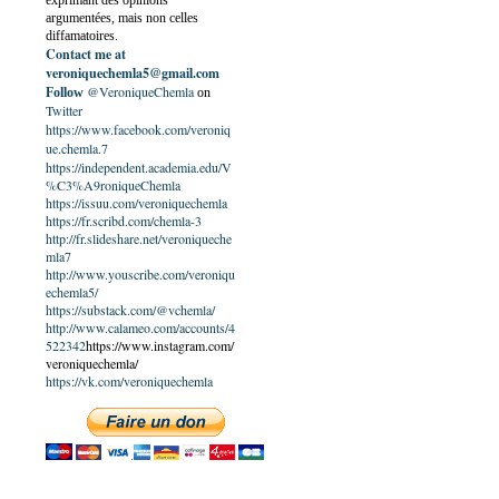
exprimant des opinions
argumentées, mais non celles
diffamatoires.
Contact me at
veroniquechemla5@gmail.com
@VeroniqueChemla
Follow
on
Twitter
https://www.facebook.com/veroniq
ue.chemla.7
https://independent.academia.edu/V
%C3%A9roniqueChemla
https://issuu.com/veroniquechemla
https://fr.scribd.com/chemla-3
http://fr.slideshare.net/veroniqueche
mla7
http://www.youscribe.com/veroniqu
echemla5/
https://substack.com/@vchemla/
http://www.calameo.com/accounts/4
522342
https://www.instagram.com/
veroniquechemla/
https://vk.com/veroniquechemla