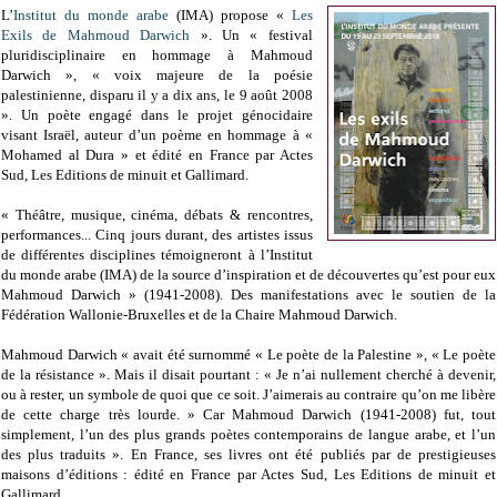
L’
Institut du monde arabe
(IMA) propose «
Les
Exils de Mahmoud Darwich
». Un « festival
pluridisciplinaire en hommage à Mahmoud
Darwich », « voix majeure de la poésie
palestinienne, disparu il y a dix ans, le 9 août 2008
». Un poète engagé dans le projet génocidaire
visant Israël, auteur d’un poème en hommage à «
Mohamed al Dura » et édité en France par Actes
Sud, Les Editions de minuit et Gallimard.
« Théâtre, musique, cinéma, débats & rencontres,
performances... Cinq jours durant, des artistes issus
de différentes disciplines témoigneront à l’Institut
du monde arabe (IMA) de la source d’inspiration et de découvertes qu’est pour eux
Mahmoud Darwich » (1941-2008). Des manifestations avec le soutien de la
Fédération Wallonie-Bruxelles et de la Chaire Mahmoud Darwich.
Mahmoud Darwich « avait été surnommé « Le poète de la Palestine », « Le poète
de la résistance ». Mais il disait pourtant : « Je n’ai nullement cherché à devenir,
ou à rester, un symbole de quoi que ce soit. J’aimerais au contraire qu’on me libère
de cette charge très lourde. » Car Mahmoud Darwich (1941-2008) fut, tout
simplement, l’un des plus grands poètes contemporains de langue arabe, et l’un
des plus traduits ». En France, ses livres ont été publiés par de prestigieuses
maisons d’éditions : édité en France par Actes Sud, Les Editions de minuit et
Gallimard.