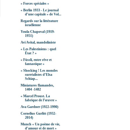
« Forces spéciales »
« Berlin 1933 - Le journal
dʼune capitale » de Vol...
Regards sur la littérature
israélienne
Youla Chapoval (1919-
1951)
Avi Avital, mandoliniste
« Les Palestiniens : quel
État ? »
« Füssli, entre rêve et
fantastique »
« Shocking ! Les mondes
surréalistes d’Elsa
Schiap...
Miniatures flamandes,
1404 -1482
« Marcel Proust. La
fabrique de l’œuvre »
Ava Gardner (1922-1990)
Cornelius Gurlitt (1932-
2014)
Munch « Un poème de vie,
d’amour et de mort »