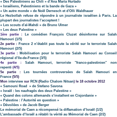
« Des Palestiniens au Chili » d’Ana María Hurtado
« Israéliens, Palestiniens et la bande de Gaza »
« Un autre monde » de Noël Dernesch et d'Olli Waldhauer
Le Hezbollah refuse de répondre à un journaliste israélien à Paris. La
plupart des journalistes l’acceptent !
« Les scouts d'al-Mahdi » de Bruno Ulmer
« Les deux Palestine »
1ère partie :
Le
comédien
François Cluzet
désinforme sur Salah
Hamouri (1/5)
2e partie :
France 2 n’établit pas toute la vérité sur le terroriste Salah
Hamouri (2/5)
3e partie :
Mobilisation pour le terroriste Salah Hamouri au Conseil
régional d’Ile-de-France (3/5)
4e partie :
Salah Hamouri, terroriste "franco-palestinien" non
repenti
(4/5)
5e partie :
Les tournées controversées de Salah Hamouri en
France
(5/5)
Mon
interview
sur
RCN
(
Radio Chalom Nitsan
) le 18 octobre 2012
« Samouni Road » de Stefano Savona
« Israël : les naufragés des deux Palestine »
« Quand des colons allemands s’installent en Cisjordanie »
« Palestine : l’Autorité en question »
« Dévoilées » de Jacob Berger
Le mémorial de Caen a récompensé la diffamation d’Israël (1/2)
L’ambassade d’Israël a rétabli la vérité au Mémorial de Caen (2/2)