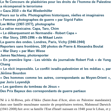
Le 9e Concours de plaidoiries pour les droits de l’homme de Palestine
a récompensé le terrorisme
« Gaza 2010 » de Kai Wiedenhöfer
Peurs sur la ville. Photographies historiques, réelles et imaginaires
« Femmes photographes de guerre » par Sigrid Faltin
Lee Miller (1907-1977), photographe
La valise mexicaine. Capa, Taro, Chim
« Le débarquement en Normandie - Robert Capa »
« War Story, 1995-1996 » de Mikael Levin
La guerre des ondes. Londres, Paris, Vichy (1940-1944)
Reporters sans frontières, 100 photos de Pierre & Alexandra Boulat
« War Diary » par Marc Wiese
James Nachtwey, photoreporter
« En première ligne - Les vérités du journaliste Robert Fisk » de Yung
Chang
« Le récit impossible. Le conflit israélo-palestinien et les médias », par
Jérôme Bourdon
« Des hommes comme les autres, correspondants au Moyen-Orient »,
par Joris Luyendijk
« Les gardiens du tombeau de Jésus »
Des Prix Bayeux des correspondants de guerre partiaux
Né à à Al-Birwa, près d'Akko (Saint-Jean d'Acre, alors en Palestine mandataire)
dans une famille musulmane sunnite de propriétaires terriens, Mahmoud Darwich
(
1941-2008) fuit avec sa famille l'Etat d'Israël naissant en 1948 pour le Liban, et y