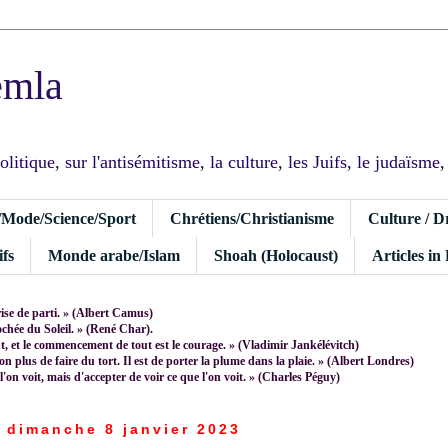
emla
tique, sur l'antisémitisme, la culture, les Juifs, le judaïsme, I
/Mode/Science/Sport
Chrétiens/Christianisme
Culture / D
fs
Monde arabe/Islam
Shoah (Holocaust)
Articles in
rise de parti. » (Albert Camus)
rochée du Soleil. » (René Char).
 et le commencement de tout est le courage. » (Vladimir Jankélévitch)
non plus de faire du tort. Il est de porter la plume dans la plaie. » (Albert Londres)
 l'on voit, mais d'accepter de voir ce que l'on voit. » (Charles Péguy)
dimanche 8 janvier 2023