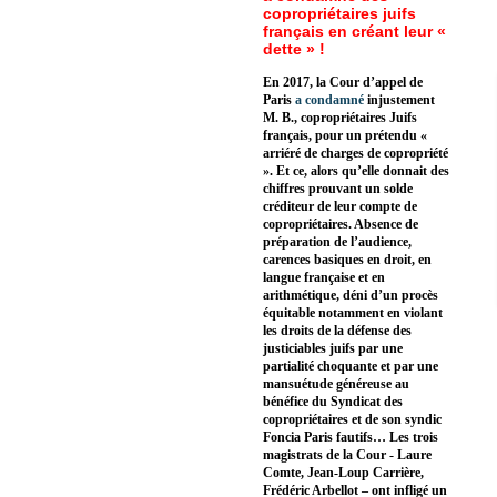
copropriétaires juifs
français en créant leur «
dette » !
En 2017, la Cour d’appel de
Paris
a condamné
injustement
M. B., copropriétaires Juifs
français, pour un prétendu «
arriéré de charges de copropriété
». Et ce, alors qu’elle donnait des
chiffres prouvant un solde
créditeur de leur compte de
copropriétaires. Absence de
préparation de l’audience,
carences basiques en droit, en
langue française et en
arithmétique, déni d’un procès
équitable notamment en violant
les droits de la défense des
justiciables juifs par une
partialité choquante et par une
mansuétude généreuse au
bénéfice du Syndicat des
copropriétaires et de son syndic
Foncia Paris fautifs… Les trois
magistrats de la Cour - Laure
Comte, Jean-Loup Carrière,
Frédéric Arbellot – ont infligé un