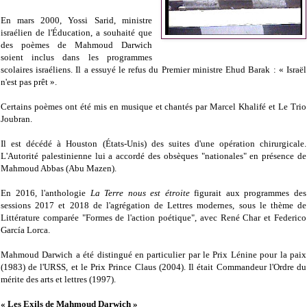
En mars 2000, Yossi Sarid, ministre
israélien de l'Éducation, a souhaité que
des poèmes de Mahmoud Darwich
soient inclus dans les programmes
scolaires israéliens. Il a essuyé le refus du Premier ministre Ehud Barak : « Israël
n'est pas prêt ».
Certains poèmes ont été mis en musique et chantés par Marcel Khalifé et Le Trio
Joubran.
Il est décédé à Houston (États-Unis) des suites d'une opération chirurgicale.
L'Autorité palestinienne lui a accordé des obsèques "nationales" en présence de
Mahmoud Abbas (Abu Mazen).
En 2016, l'anthologie
La Terre nous est étroite
figurait aux programmes des
sessions 2017 et 2018 de l'agrégation de Lettres modernes, sous le thème de
Littérature comparée "Formes de l'action poétique", avec René Char et Federico
García Lorca.
Mahmoud Darwich a été distingué en particulier par le Prix Lénine pour la paix
(1983) de l'URSS, et le Prix Prince Claus (2004). Il était Commandeur l'Ordre du
mérite des arts et lettres (1997).
« Les Exils de Mahmoud Darwich »