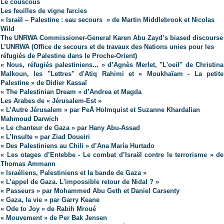
Le couscous
Les feuilles de vigne farcies
« Israël – Palestine : eau secours » de Martin Middlebrook et Nicolas
Wild
The UNRWA Commissioner-General Karen Abu Zayd’s biased discourse
L’UNRWA (Office de secours et de travaux des Nations unies pour les
réfugiés de Palestine dans le Proche-Orient)
« Nous, réfugiés palestiniens... » d’Agnès Merlet, "L'oeil" de Christina
Malkoun, les "Lettres" d'Atiq Rahimi et « Moukhaïam - La petite
Palestine » de Didier Kassaï
« The Palestinian Dream » d’Andrea et Magda
Les Arabes de « Jérusalem-Est »
« L’Autre Jérusalem » par PeÅ Holmquist et Suzanne Khardalian
Mahmoud Darwich
« Le chanteur de Gaza » par Hany Abu-Assad
« L’Insulte » par Ziad Doueiri
« Des Palestiniens au Chili » d’Ana María Hurtado
« Les otages d’Entebbe - Le combat d’Israël contre le terrorisme » de
Thomas Ammann
« Israéliens, Palestiniens et la bande de Gaza »
« L’appel de Gaza. L'impossible retour de Nidal ? »
« Passeurs » par Mohammed Abu Geth et Daniel Carsenty
« Gaza, la vie » par Garry Keane
« Ode to Joy » de Rabih Mroué
« Mouvement » de Per Bak Jensen