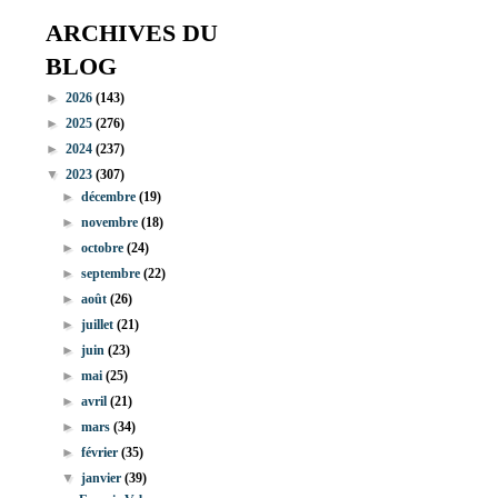
ARCHIVES DU
BLOG
►
2026
(143)
►
2025
(276)
►
2024
(237)
▼
2023
(307)
►
décembre
(19)
►
novembre
(18)
►
octobre
(24)
►
septembre
(22)
►
août
(26)
►
juillet
(21)
►
juin
(23)
►
mai
(25)
►
avril
(21)
►
mars
(34)
►
février
(35)
▼
janvier
(39)