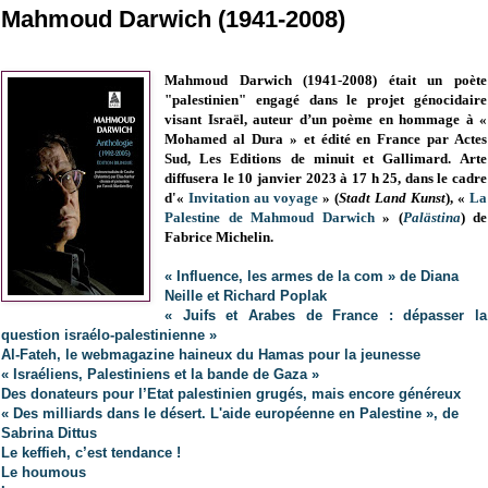
Mahmoud Darwich (1941-2008)
Mahmoud Darwich (
1941-2008)
était un poète
"palestinien" engagé dans le projet génocidaire
visant Israël, auteur d’un poème en hommage à «
Mohamed al Dura » et édité en France par Actes
Sud, Les Editions de minuit et Gallimard. Arte
diffusera le 10 janvier 2023 à 17 h 25, dans le cadre
d'«
Invitation au voyage
» (
Stadt Land Kunst
), «
La
Palestine de Mahmoud Darwich
» (
Palästina
) de
Fabrice Michelin.
« Influence, les armes de la com » de Diana
Neille et Richard Poplak
« Juifs et Arabes de France : dépasser la
question israélo-palestinienne »
Al-Fateh, le webmagazine haineux du Hamas pour la jeunesse
« Israéliens, Palestiniens et la bande de Gaza »
Des donateurs pour l’Etat palestinien grugés, mais encore généreux
« Des milliards dans le désert. L'aide européenne en Palestine », de
Sabrina Dittus
Le keffieh, c’est tendance !
Le houmous