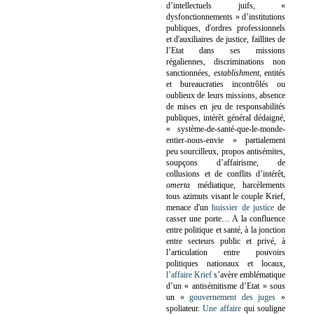
d’intellectuels juifs, «
dysfonctionnements » d’institutions
publiques, d'ordres professionnels
et d'auxiliaires de justice, faillites de
l’Etat dans ses missions
régaliennes, discriminations non
sanctionnées,
establishment
, entités
et bureaucraties incontrôlés ou
oublieux de leurs missions, absence
de mises en jeu de responsabilités
publiques, intérêt général dédaigné,
« système-de-santé-que-le-monde-
entier-nous-envie » partialement
peu sourcilleux, propos antisémites,
soupçons d’affairisme, de
collusions et de conflits d’intérêt,
omerta
médiatique, harcèlements
tous azimuts visant le couple Krief,
menace d'un
huissier de justice
de
casser une porte…
A la confluence
entre politique et santé, à la jonction
entre secteurs public et privé, à
l’articulation entre pouvoirs
politiques nationaux et locaux,
l’affaire Krief
s’avère emblématique
d’un « antisémitisme d’Etat » sous
un «
gouvernement des juges
»
spoliateur.
Une affaire
qui souligne