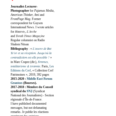
Journalist-Lecturer-
Photographer
for
Pajamas Media,
American Thinker, Ami
and
FrontPage Mag
. Former
correspondent for Guysen
International News. I wrote articles
Haaretz
L'Arche
for
,
Torah Times Magazine
and
Regular columnist on Radio
Shalom Nitsan
L’œuvre de Bat
Bibliography
:
«
Ye’or et sa réception. Jusqu’où la
contradiction est-elle possible ?
»
Femmes,
in Marc Crapez (dir.),
totalitarisme & tyrannie
. Paris,
Les
Editions du Cerf
, « Collection Cerf
Patrimoines », 2019, 392 pages
Middle East Forum
2015-2020 :
Grantees
(Bourses).
2017-2018 : Membre du Conseil
SNJ
syndical du
(Syndicat
National des Journalistes) - Section
régionale d’Île-de-France.
I have published documented
messages, but not defamating
remarks. Je publie les réactions