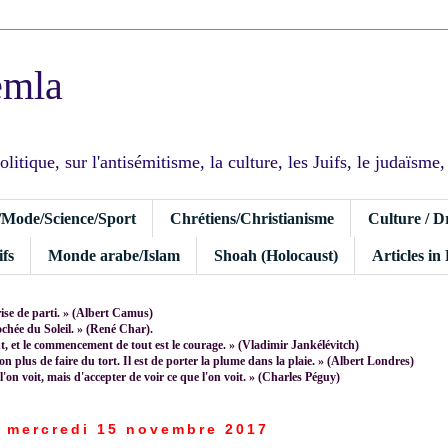
emla
tique, sur l'antisémitisme, la culture, les Juifs, le judaïsme, I
/Mode/Science/Sport
Chrétiens/Christianisme
Culture / D
fs
Monde arabe/Islam
Shoah (Holocaust)
Articles in
rise de parti. » (Albert Camus)
rochée du Soleil. » (René Char).
 et le commencement de tout est le courage. » (Vladimir Jankélévitch)
non plus de faire du tort. Il est de porter la plume dans la plaie. » (Albert Londres)
 l'on voit, mais d'accepter de voir ce que l'on voit. » (Charles Péguy)
mercredi 15 novembre 2017