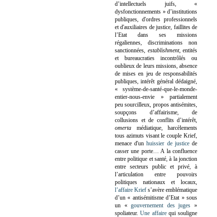
d’intellectuels juifs, «
dysfonctionnements » d’institutions
publiques, d'ordres professionnels
et d'auxiliaires de justice, faillites de
l’Etat dans ses missions
régaliennes, discriminations non
sanctionnées,
establishment
, entités
et bureaucraties incontrôlés ou
oublieux de leurs missions, absence
de mises en jeu de responsabilités
publiques, intérêt général dédaigné,
« système-de-santé-que-le-monde-
entier-nous-envie » partialement
peu sourcilleux, propos antisémites,
soupçons d’affairisme, de
collusions et de conflits d’intérêt,
omerta
médiatique, harcèlements
tous azimuts visant le couple Krief,
menace d'un
huissier de justice
de
casser une porte…
A la confluence
entre politique et santé, à la jonction
entre secteurs public et privé, à
l’articulation entre pouvoirs
politiques nationaux et locaux,
l’affaire Krief
s’avère emblématique
d’un « antisémitisme d’Etat » sous
un «
gouvernement des juges
»
spoliateur.
Une affaire
qui souligne