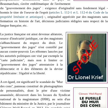
Beaumarchais, s'avère emblématique de l'avènement
du "gouvernement des juges" : exigence d'originalité sans fondement légal -
hormis le titre de l'oeuvre de l'esprit (
articles L. 112-1 et L. 112-4 du Code de la
propriété littéraire et artistique
) -, originalité appréciée par des magistrats sans
formation en histoire de l'art, décisions judiciaires rédigées sans respect de la
langue française, etc.
La justice française est ainsi devenue aléatoire,
source d'insécurité juridique, car des magistrats
s'affranchissent du respect du droit. Le
"gouvernement des juges" n'est contrôlé par
aucun contre-pouvoir. Les réformes lancées par
les autorités politiques ont visé par exemple la
"carte judiciaire", mais non à limiter ce
"gouvernement des juges" attentatoire à la
démocratie et à des éléments de la devise
républicaine : l'égalité et la liberté.
A cet égard, est significatif le scandale du "Mur
des cons", panneau constitué de photographies
de personnalités, dont le père d'une victime
assassinée, découvert dans les locaux du Syndicat
national de la magistrature (SNM), au sein d'un
bâtiment du ministère de la Justice, par le journaliste
Clément Weill-Raynal en 2013. Un scandale suivi