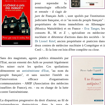
pour reprendre la
terminologie officielle
et erronée - il s'agit
de
jure
de Français Juifs -, sont spoliés par l'institution
judiciaire française, et ce "au nom du peuple français" :
propriétaires de biens immobiliers en Allemagne
(Monica Waitzfelder) et en France -
Eva Tanger
, les
consorts B., M. et Z -, spécialiste en médecine
nucléaire et détenteur d'actions dans des sociétés - le
Dr Lionel Krief
, ancien propriétaire et praticien dans
deux centres de médecine nucléaire à Compiègne et à
Creil -... Et la liste est loin d'être complète ou close.
Sans des magistrats, agents publics rémunérés par
l'Etat, aucun ennemi des Juifs ne pourrait légalement
les ruiner ou/et les spolier. Ces spoliations
démontrent un
antisémitisme d'Etat
, "au nom du
peuple français", et sans susciter l'intérêt ou
l'intervention efficace d'organisations
communautaires - AMIF (Association des médecins
israélites de France), etc. - ou en charge de la lutte
contre l'antisémitisme.
La disparition progressive du droit d'auteur, au fil de
jurisprudences destructrices, dans le pays de