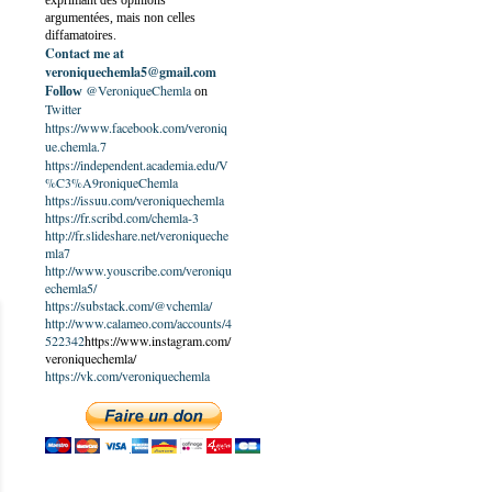
exprimant des opinions
argumentées, mais non celles
diffamatoires.
Contact me at
veroniquechemla5@gmail.com
@VeroniqueChemla
Follow
on
Twitter
https://www.facebook.com/veroniq
ue.chemla.7
https://independent.academia.edu/V
%C3%A9roniqueChemla
https://issuu.com/veroniquechemla
https://fr.scribd.com/chemla-3
http://fr.slideshare.net/veroniqueche
mla7
http://www.youscribe.com/veroniqu
echemla5/
https://substack.com/@vchemla/
http://www.calameo.com/accounts/4
522342
https://www.instagram.com/
veroniquechemla/
https://vk.com/veroniquechemla