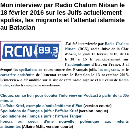
Mon interview par Radio Chalom Nitsan le
18 février 2016 sur les Juifs actuellement
spoliés, les migrants et l'attentat islamiste
au Bataclan
J'ai été i
nterviewée par
Radio Chalom
Nitsan
(RCN), radio Juive de la Côte
d'Azur, le jeudi 18 février 2016, de 14
h 30 à 15 h principalement sur
l'antisémitisme
d'Etat en France. J'ai
évoqué les
spoliations
en cours contre des Français juifs,
les migrants
, et le
caractère antisémite
de l'attentat contre le Bataclan le 13 novembre 2015.
L'interview a été audible sur le site de cette radio niçoise et sur celui de
Radio
Futée
, radio francophone israélienne.
Cliquez sur ce lien pour écouter l'interview en Podcast à partir de la 30e
minute
L’affaire Krief, exemple d’antisémitisme d’Etat
(version courte)
Spoliations de Français juifs : l’affaire Krief
(version longue)
Spoliations de Français juifs : l’affaire Tanger
Foncia au coeur d'une nouvelle polémique aux relents
antisémites
(Affaire M.B., version courte)