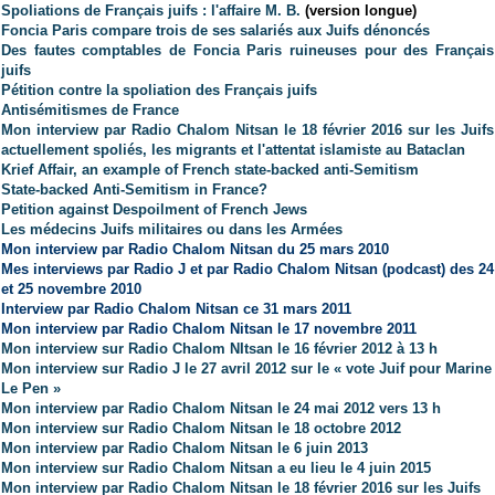
Spoliations de Français juifs : l'affaire M. B.
(version longue)
Foncia Paris compare trois de ses salariés aux Juifs dénoncés
Des fautes comptables de Foncia Paris ruineuses pour des Français
juifs
Pétition contre la spoliation des Français juifs
Antisémitismes de France
Mon interview par Radio Chalom Nitsan le 18 février 2016 sur les Juifs
actuellement spoliés, les migrants et l'attentat islamiste au Bataclan
Krief Affair, an example of French state-backed anti-Semitism
State-backed Anti-Semitism in France?
Petition against Despoilment of French Jews
Les médecins Juifs militaires ou dans les Armées
Mon interview par Radio Chalom Nitsan du 25 mars 2010
Mes interviews par Radio J et par Radio Chalom Nitsan (podcast) des 24
et 25 novembre 2010
Interview par Radio Chalom Nitsan ce 31 mars 2011
Mon interview par Radio Chalom Nitsan le 17 novembre 2011
Mon interview sur Radio Chalom NItsan le 16 février 2012 à 13 h
Mon interview sur Radio J le 27 avril 2012
sur le « vote Juif pour Marine
Le Pen »
Mon interview par Radio Chalom Nitsan le 24 mai 2012 vers 13 h
Mon interview sur Radio Chalom Nitsan le 18 octobre 2012
Mon interview par Radio Chalom Nitsan le 6 juin 2013
Mon interview sur Radio Chalom Nitsan a eu lieu le 4 juin 2015
Mon interview par Radio Chalom Nitsan le 18 février 2016 sur les Juifs