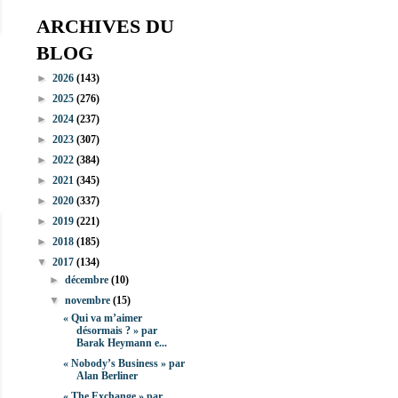
ARCHIVES DU
BLOG
►
2026
(143)
►
2025
(276)
►
2024
(237)
►
2023
(307)
►
2022
(384)
►
2021
(345)
►
2020
(337)
►
2019
(221)
►
2018
(185)
▼
2017
(134)
►
décembre
(10)
▼
novembre
(15)
« Qui va m’aimer
désormais ? » par
Barak Heymann e...
« Nobody’s Business » par
Alan Berliner
« The Exchange » par