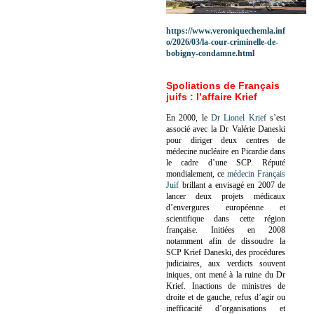
https://www.veroniquechemla.inf
o/2026/03/la-cour-criminelle-de-
bobigny-condamne.html
Spoliations de Français
juifs : l’affaire Krief
En 2000, le
Dr Lionel Krief
s’est
associé avec la Dr Valérie Daneski
pour diriger deux centres de
médecine nucléaire en Picardie dans
le cadre d’une SCP.
Réputé
mondialement, ce
médecin Français
Juif
brillant a envisagé en 2007 de
lancer deux projets médicaux
d’envergures européenne et
scientifique dans cette région
française.
Initiées en 2008
notamment afin de dissoudre la
SCP Krief Daneski, des procédures
judiciaires, aux verdicts souvent
iniques, ont mené à la ruine du Dr
Krief.
Inactions de ministres de
droite et de gauche, refus d’agir ou
inefficacité d’organisations et