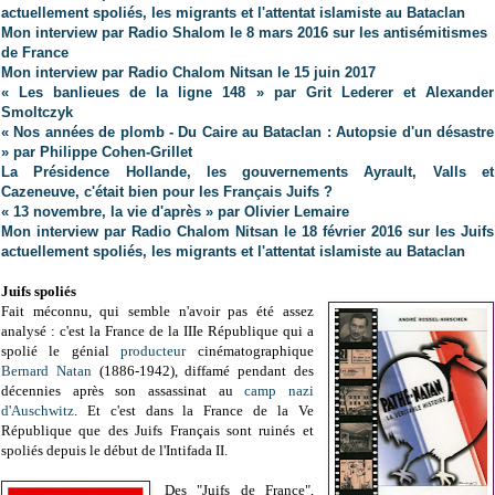
actuellement spoliés, les migrants et l'attentat islamiste au Bataclan
Mon interview par Radio Shalom le 8 mars 2016 sur les antisémitismes
de France
Mon interview par Radio Chalom Nitsan le 15 juin 2017
« Les banlieues de la ligne 148 » par Grit Lederer et Alexander
Smoltczyk
« Nos années de plomb - Du Caire au Bataclan : Autopsie d'un désastre
» par Philippe Cohen-Grillet
La Présidence Hollande, les gouvernements Ayrault, Valls et
Cazeneuve, c'était bien pour les Français Juifs ?
« 13 novembre, la vie d'après » par Olivier Lemaire
Mon interview par Radio Chalom Nitsan le 18 février 2016 sur les Juifs
actuellement spoliés, les migrants et l'attentat islamiste au Bataclan
Juifs spoliés
Fait méconnu, qui semble n'avoir pas été assez
analysé : c'est la France de la IIIe République qui a
spolié le génial
producteur
cinématographique
Bernard Natan
(1886-1942), diffamé pendant des
décennies après son assassinat au
camp nazi
d'Auschwitz
. Et c'est dans la France de la Ve
République que des Juifs Français sont ruinés et
spoliés depuis le début de l'Intifada II.
Des "Juifs de France",