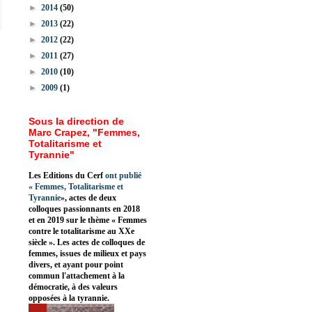
►
2014
(50)
►
2013
(22)
►
2012
(22)
►
2011
(27)
►
2010
(10)
►
2009
(1)
Sous la direction de
Marc Crapez, "Femmes,
Totalitarisme et
Tyrannie"
Les Editions du Cerf
ont publié
«
Femmes, Totalitarisme et
Tyrannie
», actes de deux
colloques passionnants en 2018
et en 2019 sur le thème « Femmes
contre le totalitarisme au XXe
siècle ». Les actes de colloques de
femmes, issues de milieux et pays
divers, et ayant pour point
commun l'attachement à la
démocratie, à des valeurs
opposées à la tyrannie.