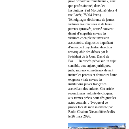
juive orthodoxe francilienne -, ainsi
que professionnel, dans les
Institutions Yad Mordekhaï (alors 4
rue Pavée, 75004 Paris).
Témoignages déchirants de jeunes
victimes traumatisées et de leurs
parents éprouvés, accusé souvent
dénué d’empathie envers les
victimes et en pleine inversion
accusatoire, diagnostic inquiétant
d’un expert psychiatre, direction
remarquable des débats par le
Président de la Cour David de
Pas… Un procès pénal sur un sujet
sensible, aux enjeux juridiques,
juifs, moraux et médicaux devant
inciter les parents et donateurs à une
exigence vitale envers les
institutions juives françaises
accueillant des enfants. Cet article
recourt, sans volonté de choquer,
aux termes précis pour désigner les
actes commis. J’évoquerai ce
procès lors de mon interview par
Radio Chalom Nitsan diffusée dès
le 26 mars 2026.