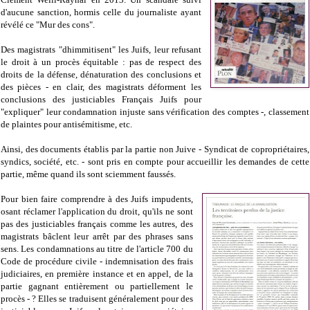
d'aucune sanction, hormis celle du journaliste ayant
révélé ce "Mur des cons".
Des magistrats "dhimmitisent" les Juifs, leur refusant
le droit à un procès équitable : pas de respect des
droits de la défense, dénaturation des conclusions et
des pièces - en clair, des magistrats déforment les
conclusions des justiciables Français Juifs pour
"expliquer" leur condamnation injuste sans vérification des comptes -, classement
de plaintes pour antisémitisme, etc.
Ainsi, des documents établis par la partie non Juive - Syndicat de copropriétaires,
syndics, société, etc. - sont pris en compte pour accueillir les demandes de cette
partie, même quand ils sont sciemment faussés.
Pour bien faire comprendre à des Juifs impudents,
osant réclamer l'application du droit, qu'ils ne sont
pas des justiciables français comme les autres, des
magistrats bâclent leur arrêt par des phrases sans
sens. Les condamnations au titre de l'article 700 du
Code de procédure civile - indemnisation des frais
judiciaires, en première instance et en appel, de la
partie gagnant entièrement ou partiellement le
procès - ? Elles se traduisent généralement pour des