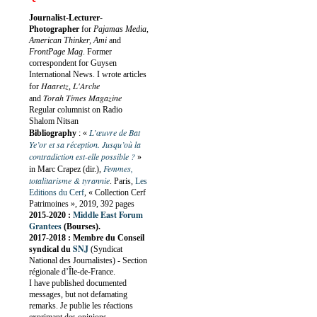
Journalist-Lecturer-
Photographer
for
Pajamas Media,
American Thinker, Ami
and
FrontPage Mag
. Former
correspondent for Guysen
International News. I wrote articles
Haaretz
L'Arche
for
,
Torah Times Magazine
and
Regular columnist on Radio
Shalom Nitsan
L’œuvre de Bat
Bibliography
:
«
Ye’or et sa réception. Jusqu’où la
contradiction est-elle possible ?
»
Femmes,
in Marc Crapez (dir.),
totalitarisme & tyrannie
. Paris,
Les
Editions du Cerf
, « Collection Cerf
Patrimoines », 2019, 392 pages
Middle East Forum
2015-2020 :
Grantees
(Bourses).
2017-2018 : Membre du Conseil
SNJ
syndical du
(Syndicat
National des Journalistes) - Section
régionale d’Île-de-France.
I have published documented
messages, but not defamating
remarks. Je publie les réactions