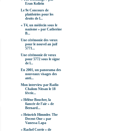
Eran Kolirin
Le 9e Concours de
plaidoiries pour les
droits de l...
« T4, un médecin sous le
nazisme » par Catherine
B...
Une cérémonie des vœux
pour le nouvel an juif
5771...
Une cérémonie de vœux
pour 5772 sous le signe
de l...
En 2001, un panorama des
nouveaux visages des
anti...
Mon interview par Radio
Chalom Nitsan le 18
févrie...
« Hélène Boucher, la
fiancée de l’air » de
Bernard...
« Heinrich Himmler. The
Decent One » par
Vanessa Lapa
« Rachel Corrie » de