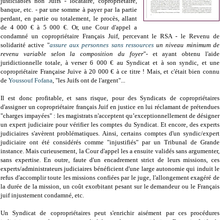
justiciables non Juifs - locataire, copropriétaire,
banque, etc. - par une somme à payer par la partie
perdant, en partie ou totalement, le procès, allant
de 4 000 € à 5 000 €. Or, une Cour d'appel a
condamné un copropriétaire Français Juif, percevant le RSA - le Revenu de
solidarité active "
assure aux personnes sans ressources
un niveau minimum de
revenu variable selon la composition du foyer
"- et ayant obtenu l'aide
juridictionnelle totale, à verser 6 000 € au Syndicat et à son syndic, et une
copropriétaire Française Juive à 20 000 € à ce titre ! Mais, et c'était bien connu
de
Youssouf Fofana
, "les Juifs ont de l'argent"...
Il est donc profitable, et sans risque, pour des Syndicats de copropriétaires
d'assigner un copropriétaire français Juif en justice en lui réclamant de prétendues
"charges impayées" : les magistrats n'acceptent qu’exceptionnellement de désigner
un expert judiciaire pour vérifier les comptes du Syndicat. Et encore, des experts
judiciaires s'avèrent problématiques. Ainsi, certains comptes d'un syndic/expert
judiciaire ont été considérés comme "injustifiés" par un Tribunal de Grande
instance. Mais curieusement, la Cour d'appel les a ensuite validés sans argumenter,
sans expertise. En outre, faute d'un encadrement strict de leurs missions, ces
experts/administrateurs judiciaires bénéficient d'une large autonomie qui induit le
refus d'accomplir toute les missions confiées par le juge, l'allongement exagéré de
la durée de la mission, un coût exorbitant pesant sur le demandeur ou le Français
juif injustement condamné, etc.
Un Syndicat de copropriétaires peut s'enrichir aisément par ces procédures