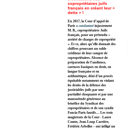
copropriétaires juifs
français en créant leur «
dette » !
En 2017, la Cour d’appel de
Paris
a condamné
injustement
M. B., copropriétaires Juifs
français, pour un prétendu «
arriéré de charges de copropriété
». Et ce, alors qu’elle donnait des
chiffres prouvant un solde
créditeur de leur compte de
copropriétaires. Absence de
préparation de l’audience,
carences basiques en droit, en
langue française et en
arithmétique, déni d’un procès
équitable notamment en violant
les droits de la défense des
justiciables juifs par une
partialité choquante et par une
mansuétude généreuse au
bénéfice du Syndicat des
copropriétaires et de son syndic
Foncia Paris fautifs… Les trois
magistrats de la Cour - Laure
Comte, Jean-Loup Carrière,
Frédéric Arbellot – ont infligé un