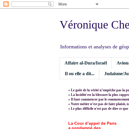
Véronique Ch
Informations et analyses de géopoli
Affaire al-Dura/Israël
Avion
Il ou elle a dit...
Judaïsme/Jui
« Le goût de la vérité n’empêche pas la p
« La lucidité est la blessure la plus rapp
« Il faut commencer par le commencement,
« Notre métier n’est pas de faire plaisir, 
« Le plus difficile n'est pas de dire ce que
La Cour d’appel de Paris
a condamné des